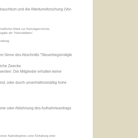
 Brauchtum und die Altertumsforschung (Vor-
aftlicher Arbeit zur Heimatgeschichte,
sgabe der "Heimatblätter",
taltung.
im Sinne des Abschnitts "Steuerbegünstigte
ftliche Zwecke.
erden. Die Mitglieder erhalten keine
ind, oder durch unverhältnismäßig hohe
Annahme oder Ablehnung des Aufnahmeantrags
 eines Kalenderjahres unter Einhaltung einer