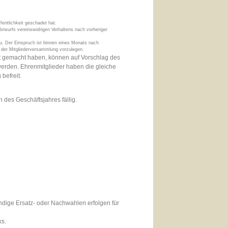
entlichkeit geschadet hat.
orwurfs vereinswidrigen Verhaltens nach vorheriger
u. Der Einspruch ist binnen eines Monats nach
d der Mitgliederversammlung vorzulegen.
ent gemacht haben, können auf Vorschlag des
erden. Ehrenmitglieder haben die gleiche
befreit.
n des Geschäftsjahres fällig.
ndige Ersatz- oder Nachwahlen erfolgen für
ks.