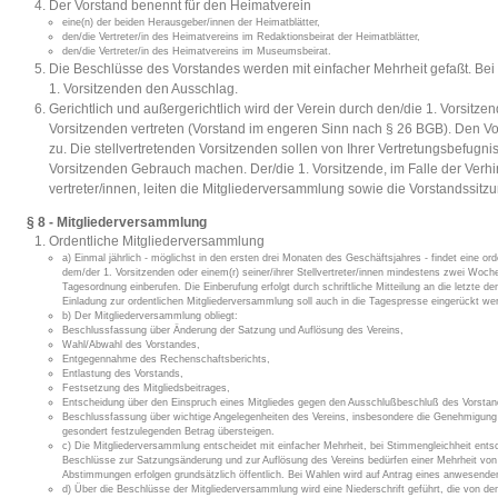
Der Vorstand benennt für den Heimatverein
eine(n) der beiden Herausgeber/innen der Heimatblätter,
den/die Vertreter/in des Heimatvereins im Redaktionsbeirat der Heimatblätter,
den/die Vertreter/in des Heimatvereins im Museumsbeirat.
Die Beschlüsse des Vorstandes werden mit einfacher Mehrheit gefaßt. Bei
1. Vorsitzenden den Ausschlag.
Gerichtlich und außergerichtlich wird der Verein durch den/die 1. Vorsitze
Vorsitzenden vertreten (Vorstand im engeren Sinn nach § 26 BGB). Den Vo
zu. Die stellvertretenden Vorsitzenden sollen von Ihrer Vertretungsbefugni
Vorsitzenden Gebrauch machen. Der/die 1. Vorsitzende, im Falle der Verhind
vertreter/innen, leiten die Mitgliederversammlung sowie die Vorstandssitz
§ 8 - Mitgliederversammlung
Ordentliche Mitgliederversammlung
a) Einmal jährlich - möglichst in den ersten drei Monaten des Geschäftsjahres - findet eine or
dem/der 1. Vorsitzenden oder einem(r) seiner/ihrer Stellvertreter/innen mindestens zwei Wochen
Tagesordnung einberufen. Die Einberufung erfolgt durch schriftliche Mitteilung an die letzte d
Einladung zur ordentlichen Mitgliederversammlung soll auch in die Tagespresse eingerückt we
b) Der Mitgliederversammlung obliegt:
Beschlussfassung über Änderung der Satzung und Auflösung des Vereins,
Wahl/Abwahl des Vorstandes,
Entgegennahme des Rechenschaftsberichts,
Entlastung des Vorstands,
Festsetzung des Mitgliedsbeitrages,
Entscheidung über den Einspruch eines Mitgliedes gegen den Ausschlußbeschluß des Vorstan
Beschlussfassung über wichtige Angelegenheiten des Vereins, insbesondere die Genehmigung
gesondert festzulegenden Betrag übersteigen.
c) Die Mitgliederversammlung entscheidet mit einfacher Mehrheit, bei Stimmengleichheit ents
Beschlüsse zur Satzungsänderung und zur Auflösung des Vereins bedürfen einer Mehrheit von 
Abstimmungen erfolgen grundsätzlich öffentlich. Bei Wahlen wird auf Antrag eines anwesenden
d) Über die Beschlüsse der Mitgliederversammlung wird eine Niederschrift geführt, die von d