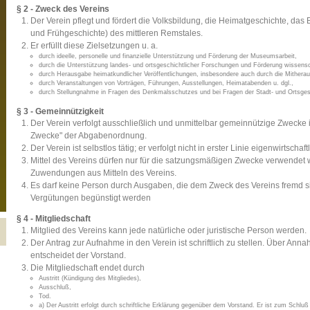
§ 2 - Zweck des Vereins
Der Verein pflegt und fördert die Volksbildung, die Heimatgeschichte, das
und Frühgeschichte) des mittleren Remstales.
Er erfüllt diese Zielsetzungen u. a.
durch ideelle, personelle und finanzielle Unterstützung und Förderung der Museumsarbeit,
durch die Unterstützung landes- und ortsgeschichtlicher Forschungen und Förderung wissensch
durch Herausgabe heimatkundlicher Veröffentlichungen, insbesondere auch durch die Mitherau
durch Veranstaltungen von Vorträgen, Führungen, Ausstellungen, Heimatabenden u. dgl.,
durch Stellungnahme in Fragen des Denkmalsschutzes und bei Fragen der Stadt- und Ortsges
§ 3 - Gemeinnützigkeit
Der Verein verfolgt ausschließlich und unmittelbar gemeinnützige Zwecke 
Zwecke" der Abgabenordnung.
Der Verein ist selbstlos tätig; er verfolgt nicht in erster Linie eigenwirtscha
Mittel des Vereins dürfen nur für die satzungsmäßigen Zwecke verwendet w
Zuwendungen aus Mitteln des Vereins.
Es darf keine Person durch Ausgaben, die dem Zweck des Vereins fremd s
Vergütungen begünstigt werden
§ 4 - Mitgliedschaft
Mitglied des Vereins kann jede natürliche oder juristische Person werden.
Der Antrag zur Aufnahme in den Verein ist schriftlich zu stellen. Über 
entscheidet der Vorstand.
Die Mitgliedschaft endet durch
Austritt (Kündigung des Mitgliedes),
Ausschluß,
Tod.
a) Der Austritt erfolgt durch schriftliche Erklärung gegenüber dem Vorstand. Er ist zum Schluß