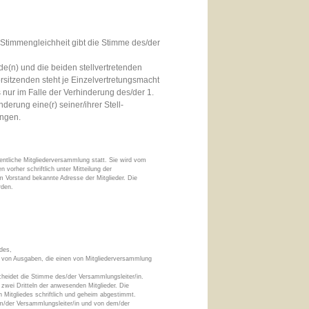
 Stimmengleichheit gibt die Stimme des/der
nde(n) und die beiden stellvertretenden
rsitzenden steht je Einzelvertretungsmacht
s nur im Falle der Verhinderung des/der 1.
erung eine(r) seiner/ihrer Stell-
ungen.
dentliche Mitgliederversammlung statt. Sie wird vom
 vorher schriftlich unter Mitteilung der
em Vorstand bekannte Adresse der Mitglieder. Die
rden.
des,
 von Ausgaben, die einen von Mitgliederversammlung
cheidet die Stimme des/der Versammlungsleiter/in.
zwei Dritteln der anwesenden Mitglieder. Die
 Mitgliedes schriftlich und geheim abgestimmt.
em/der Versammlungsleiter/in und von dem/der