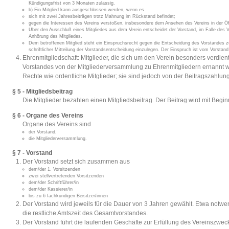
Kündigungsfrist von 3 Monaten zulässig.
b) Ein Mitglied kann ausgeschlossen werden, wenn es
sich mit zwei Jahresbeiträgen trotz Mahnung im Rückstand befindet;
gegen die Interessen des Vereins verstoßen, insbesondere dem Ansehen des Vereins in der Öff
Über den Ausschluß eines Mitgliedes aus dem Verein entscheidet der Vorstand, im Falle des V
Anhörung des Mitgliedes.
Dem betroffenen Mitglied steht ein Einspruchsrecht gegen die Entscheidung des Vorstandes z
schriftlicher Mitteilung der Vorstandsentscheidung einzulegen. Der Einspruch ist vom Vorstan
Ehrenmitgliedschaft: Mitglieder, die sich um den Verein besonders verdi
Vorstandes von der Mitgliederversammlung zu Ehrenmitgliedern ernannt w
Rechte wie ordentliche Mitglieder; sie sind jedoch von der Beitragszahlung 
§ 5 - Mitgliedsbeitrag
Die Mitglieder bezahlen einen Mitgliedsbeitrag. Der Beitrag wird mit Begin
§ 6 - Organe des Vereins
Organe des Vereins sind
der Vorstand,
die Mitgliederversammlung.
§ 7 - Vorstand
Der Vorstand setzt sich zusammen aus
dem/der 1. Vorsitzenden
zwei stellvertretenden Vorsitzenden
dem/der Schriftführer/in
dem/der Kassierer/in
bis zu 6 fachkundigen Beisitzer/innen
Der Vorstand wird jeweils für die Dauer von 3 Jahren gewählt. Etwa notwe
die restliche Amtszeit des Gesamtvorstandes.
Der Vorstand führt die laufenden Geschäfte zur Erfüllung des Vereinszwec