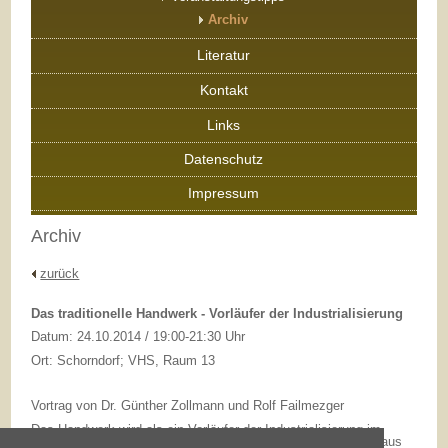
Archiv
Literatur
Kontakt
Links
Datenschutz
Impressum
Archiv
zurück
Das traditionelle Handwerk - Vorläufer der Industrialisierung
Datum: 24.10.2014 / 19:00-21:30 Uhr
Ort: Schorndorf; VHS, Raum 13
Vortrag von Dr. Günther Zollmann und Rolf Failmezger
Das Handwerk wird als ein Vorläufer der Industrialisierung im
deutschen Südwesten gesehen. Viele Industriebetriebe sind aus