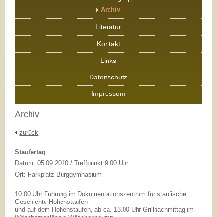
Archiv
Literatur
Kontakt
Links
Datenschutz
Impressum
Archiv
zurück
Staufertag
Datum: 05.09.2010 / Treffpunkt 9.00 Uhr
Ort: Parkplatz Burggymnasium
10:00 Uhr Führung im Dokumentationszentrum für staufische
Geschichte Hohenstaufen
und auf dem Hohenstaufen, ab ca. 13.00 Uhr Grillnachmittag im