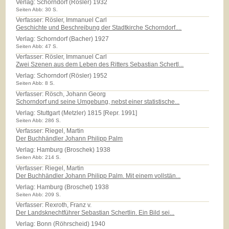
Verlag:
Schorndorf (Rösler) 1932
Seiten Abb: 30 S.
Verfasser: Rösler, Immanuel Carl
Geschichte und Beschreibung der Stadtkirche Schorndorf....
Verlag:
Schorndorf (Bacher) 1927
Seiten Abb: 47 S.
Verfasser: Rösler, Immanuel Carl
Zwei Szenen aus dem Leben des Ritters Sebastian Schertl...
Verlag:
Schorndorf (Rösler) 1952
Seiten Abb: 8 S.
Verfasser: Rösch, Johann Georg
Schorndorf und seine Umgebung, nebst einer statistische...
Verlag:
Stuttgart (Metzler) 1815 [Repr. 1991]
Seiten Abb: 286 S.
Verfasser: Riegel, Martin
Der Buchhändler Johann Philipp Palm
Verlag:
Hamburg (Broschek) 1938
Seiten Abb: 214 S.
Verfasser: Riegel, Martin
Der Buchhändler Johann Philipp Palm. Mit einem vollstän...
Verlag:
Hamburg (Broschet) 1938
Seiten Abb: 209 S.
Verfasser: Rexroth, Franz v.
Der Landsknechtführer Sebastian Schertlin. Ein Bild sei...
Verlag:
Bonn (Röhrscheid) 1940