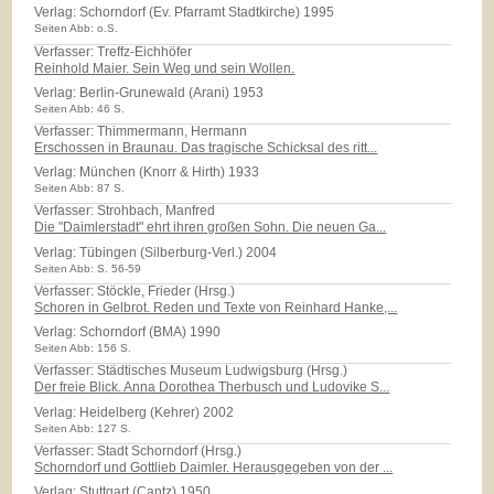
Verlag:
Schorndorf (Ev. Pfarramt Stadtkirche) 1995
Seiten Abb: o.S.
Verfasser: Treffz-Eichhöfer
Reinhold Maier. Sein Weg und sein Wollen.
Verlag:
Berlin-Grunewald (Arani) 1953
Seiten Abb: 46 S.
Verfasser: Thimmermann, Hermann
Erschossen in Braunau. Das tragische Schicksal des ritt...
Verlag:
München (Knorr & Hirth) 1933
Seiten Abb: 87 S.
Verfasser: Strohbach, Manfred
Die "Daimlerstadt" ehrt ihren großen Sohn. Die neuen Ga...
Verlag:
Tübingen (Silberburg-Verl.) 2004
Seiten Abb: S. 56-59
Verfasser: Stöckle, Frieder (Hrsg.)
Schoren in Gelbrot. Reden und Texte von Reinhard Hanke,...
Verlag:
Schorndorf (BMA) 1990
Seiten Abb: 156 S.
Verfasser: Städtisches Museum Ludwigsburg (Hrsg.)
Der freie Blick. Anna Dorothea Therbusch und Ludovike S...
Verlag:
Heidelberg (Kehrer) 2002
Seiten Abb: 127 S.
Verfasser: Stadt Schorndorf (Hrsg.)
Schorndorf und Gottlieb Daimler. Herausgegeben von der ...
Verlag:
Stuttgart (Cantz) 1950