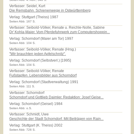
Verfasser: Seidel, Kurt
Die Remsbahn. Schienenwege in Ostwürttemberg
Verlag:
Stuttgart (Theiss) 1987
Seiten Abb: 167 S.
Verfasser: Seibold-Völker, Renate u. Reichle-Nolle, Sabine
Dr' Kohla-Maier. Vom Pferdefuhrwerk zum Computershoppin...
Verlag:
Schorndorf (Maier am Tor) 1997
Seiten Abb: 104 S.
Verfasser: Seibold-Völker, Renate (Hrsg.)
"Wir brauchten jeden Apfelschnitz".
Verlag:
Schorndorf (Selbstverl.) [1995]
Seiten Abb: 104 S.
Verfasser: Seibold-Völker, Renate
Fußstapfen. Lebensbilder aus Schorndorf
Verlag:
Schorndorf (Stadtverwaltung) 1991
Seiten Abb: 111 S.
Verfasser: Schorndorf
Schorndorf und Gottlieb Daimler. Redaktion: Josef Geise...
Verlag:
Schorndorf (Geisel) 1984
Seiten Abb: o.S.
Verfasser: Schmidt, Uwe
Geschichte der Stadt Schorndorf. Mit Beiträgen von Rain...
Verlag:
Stuttgart (K. Theiss) 2002
Seiten Abb: 726 S.