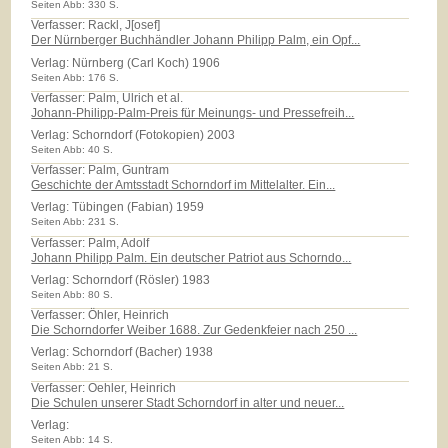
Seiten Abb: 330 S.
Verfasser: Rackl, J[osef]
Der Nürnberger Buchhändler Johann Philipp Palm, ein Opf...
Verlag:
Nürnberg (Carl Koch) 1906
Seiten Abb: 176 S.
Verfasser: Palm, Ulrich et al.
Johann-Philipp-Palm-Preis für Meinungs- und Pressefreih...
Verlag:
Schorndorf (Fotokopien) 2003
Seiten Abb: 40 S.
Verfasser: Palm, Guntram
Geschichte der Amtsstadt Schorndorf im Mittelalter. Ein...
Verlag:
Tübingen (Fabian) 1959
Seiten Abb: 231 S.
Verfasser: Palm, Adolf
Johann Philipp Palm. Ein deutscher Patriot aus Schorndo...
Verlag:
Schorndorf (Rösler) 1983
Seiten Abb: 80 S.
Verfasser: Öhler, Heinrich
Die Schorndorfer Weiber 1688. Zur Gedenkfeier nach 250 ...
Verlag:
Schorndorf (Bacher) 1938
Seiten Abb: 21 S.
Verfasser: Oehler, Heinrich
Die Schulen unserer Stadt Schorndorf in alter und neuer...
Verlag:
Seiten Abb: 14 S.