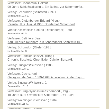
Verfasser: Eisenbraun, Helmut
90 Jahre Schloßwallschule. Ein Beitrag zur Schorndorfer...
Verlag:
Schorndorf (Selbstverl.) 1991
Seiten Abb: 123 S.
Verfasser: Dietenberger, Eduard (Hrsg.)
Remstal, H. 9, August 1960. Sonderheft Schorndorf
Verlag:
Schwäbisch Gmünd (Dietenberger) 1960
Seiten Abb: 64 S.
Verfasser: Delinière, Jean
Karl Friedrich Reinhard, ein Schorndorfer Sohn wird zu...
Verlag:
Schorndorf (Rösler) 1981
Seiten Abb: 52 S.
Verfasser: Daimler-Benz AG (Hrsg.)
Chronik. Illustrierte Chronik der Daimler-Benz AG.
Verlag:
Stuttgart (Selbstverl.) 1988
Seiten Abb: 195 S.
Verfasser: Dachs, Karl
Georg von der Vring 1889-1968. Ausstellung in der Bayri...
Verlag:
Stuttgart (Wittwer) o. J.
Seiten Abb: 101 S.
Verfasser: Burg-Gymnasium Schorndorf (Hrsg.)
10 Jahre Burg-Gymnasium Schorndorf 1974-1984
Verlag:
Waiblingen (Selbstverl.) 1984
Seiten Abb: 115 S.
Verfasser: Burger, Gerhart