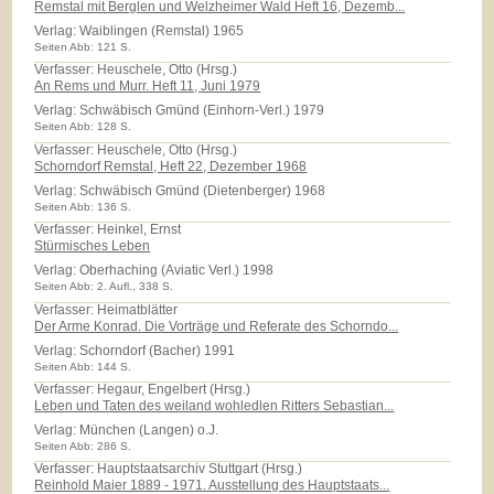
Remstal mit Berglen und Welzheimer Wald Heft 16, Dezemb...
Verlag:
Waiblingen (Remstal) 1965
Seiten Abb: 121 S.
Verfasser: Heuschele, Otto (Hrsg.)
An Rems und Murr. Heft 11, Juni 1979
Verlag:
Schwäbisch Gmünd (Einhorn-Verl.) 1979
Seiten Abb: 128 S.
Verfasser: Heuschele, Otto (Hrsg.)
Schorndorf Remstal, Heft 22, Dezember 1968
Verlag:
Schwäbisch Gmünd (Dietenberger) 1968
Seiten Abb: 136 S.
Verfasser: Heinkel, Ernst
Stürmisches Leben
Verlag:
Oberhaching (Aviatic Verl.) 1998
Seiten Abb: 2. Aufl., 338 S.
Verfasser: Heimatblätter
Der Arme Konrad. Die Vorträge und Referate des Schorndo...
Verlag:
Schorndorf (Bacher) 1991
Seiten Abb: 144 S.
Verfasser: Hegaur, Engelbert (Hrsg.)
Leben und Taten des weiland wohledlen Ritters Sebastian...
Verlag:
München (Langen) o.J.
Seiten Abb: 286 S.
Verfasser: Hauptstaatsarchiv Stuttgart (Hrsg.)
Reinhold Maier 1889 - 1971. Ausstellung des Hauptstaats...