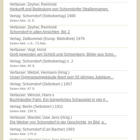
Verfasser: Zeyher, Reinhold
Herkunft und Bedeutung von Schorndorfer Straßennamen.
Verlag:
Schorndorf (Selbstverlag) 1980
Seiten Abb: 11 S.
Verfasser: Zeyher, Reinhold
Schorndorf in alten Ansichten, Bd. 2
Verlag:
Zaltbommel (Europ. Bibliothek) 1978
Seiten Abb: o.S., 73 Abb.
Verfasser: Vogt, Horst
Groß geworden am Schloß und Ochsenberg. Bilder aus Scho...
Verlag:
Schorndorf (Selbstverlag) o. J.
Seiten Abb: 95 S.
Verfasser: Wetzel, Hermann (Hrsg.)
Unser Gymnasiumgebäude feiert sein 50 jähriges Jubiläum...
Verlag:
Schorndorf (Selbstverl.) 1957
Seiten Abb: 87 S.
Verfasser: Wenzel, Hans v.
Buchhändler Palm. Ein bürgerliches Schauspiel in vier A...
Verlag:
Berlin (Selbstverl.) 1911
Seiten Abb: 158 S.
Verfasser: Wandel, Uwe Jens (Hrsg.)
Die Weiber von Schorndorf in der Geschichte, im Bild, a...
Verlag:
Schorndorf (Carl Bacher) 1993
Seiten Abb: 176 S.