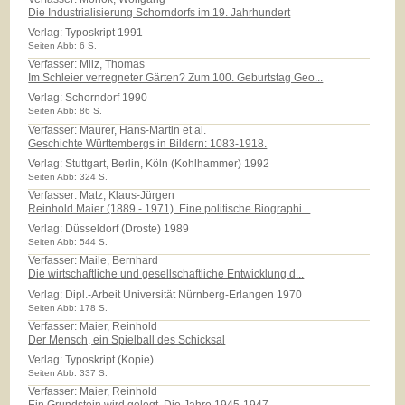
Die Industrialisierung Schorndorfs im 19. Jahrhundert
Verlag:
Typoskript 1991
Seiten Abb: 6 S.
Verfasser: Milz, Thomas
Im Schleier verregneter Gärten? Zum 100. Geburtstag Geo...
Verlag:
Schorndorf 1990
Seiten Abb: 86 S.
Verfasser: Maurer, Hans-Martin et al.
Geschichte Württembergs in Bildern: 1083-1918.
Verlag:
Stuttgart, Berlin, Köln (Kohlhammer) 1992
Seiten Abb: 324 S.
Verfasser: Matz, Klaus-Jürgen
Reinhold Maier (1889 - 1971). Eine politische Biographi...
Verlag:
Düsseldorf (Droste) 1989
Seiten Abb: 544 S.
Verfasser: Maile, Bernhard
Die wirtschaftliche und gesellschaftliche Entwicklung d...
Verlag:
Dipl.-Arbeit Universität Nürnberg-Erlangen 1970
Seiten Abb: 178 S.
Verfasser: Maier, Reinhold
Der Mensch, ein Spielball des Schicksal
Verlag:
Typoskript (Kopie)
Seiten Abb: 337 S.
Verfasser: Maier, Reinhold