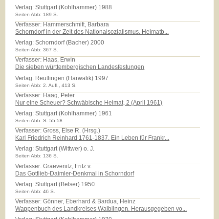
Verlag:
Stuttgart (Kohlhammer) 1988
Seiten Abb: 189 S.
Verfasser: Hammerschmitt, Barbara
Schorndorf in der Zeit des Nationalsozialismus. Heimatb...
Verlag:
Schorndorf (Bacher) 2000
Seiten Abb: 367 S.
Verfasser: Haas, Erwin
Die sieben württembergischen Landesfestungen
Verlag:
Reutlingen (Harwalik) 1997
Seiten Abb: 2. Aufl., 413 S.
Verfasser: Haag, Peter
Nur eine Scheuer? Schwäbische Heimat, 2 (April 1961)
Verlag:
Stuttgart (Kohlhammer) 1961
Seiten Abb: S. 55-58
Verfasser: Gross, Else R. (Hrsg.)
Karl Friedrich Reinhard 1761-1837. Ein Leben für Frankr...
Verlag:
Stuttgart (Wittwer) o. J.
Seiten Abb: 136 S.
Verfasser: Graevenitz, Fritz v.
Das Gottlieb-Daimler-Denkmal in Schorndorf
Verlag:
Stuttgart (Belser) 1950
Seiten Abb: 46 S.
Verfasser: Gönner, Eberhard & Bardua, Heinz
Wappenbuch des Landkreises Waiblingen. Herausgegeben vo...