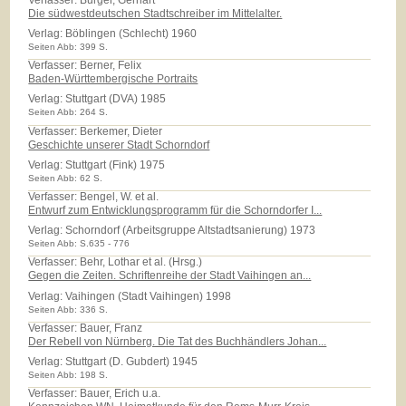
Die südwestdeutschen Stadtschreiber im Mittelalter.
Verlag:
Böblingen (Schlecht) 1960
Seiten Abb: 399 S.
Verfasser: Berner, Felix
Baden-Württembergische Portraits
Verlag:
Stuttgart (DVA) 1985
Seiten Abb: 264 S.
Verfasser: Berkemer, Dieter
Geschichte unserer Stadt Schorndorf
Verlag:
Stuttgart (Fink) 1975
Seiten Abb: 62 S.
Verfasser: Bengel, W. et al.
Entwurf zum Entwicklungsprogramm für die Schorndorfer I...
Verlag:
Schorndorf (Arbeitsgruppe Altstadtsanierung) 1973
Seiten Abb: S.635 - 776
Verfasser: Behr, Lothar et al. (Hrsg.)
Gegen die Zeiten. Schriftenreihe der Stadt Vaihingen an...
Verlag:
Vaihingen (Stadt Vaihingen) 1998
Seiten Abb: 336 S.
Verfasser: Bauer, Franz
Der Rebell von Nürnberg. Die Tat des Buchhändlers Johan...
Verlag:
Stuttgart (D. Gubdert) 1945
Seiten Abb: 198 S.
Verfasser: Bauer, Erich u.a.