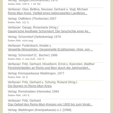
Verlag:
Stuttgart (Kohlhammer) 1970
Seiten Abb: 109 S. + 16 Taf.
Verfasser: Glas, Bettina, Neusser, Gerhard u. Vogt, Michael
Rems-Murr-Kreis. Vielfalt eines liebenswerten Landkreis...
Verlag:
Ostfildern (Thorbecke) 2007
Seiten Abb: 111 S.
Verfasser: Gaupp, Rosemarie (Hrsg.)
Gaupp'sche Apotheke Schorndorf. Die Geschichte einer Ap...
Verlag:
Schorndorf (Selbstverlag) 1976
Seiten Abb: nicht pag.
Verfasser: Furtenbach, Amalie v.
Verwehte Atmosphäre. Gesammelte Erzählungen. Hrsg. von ...
Verlag:
Schorndorf (C. Bacher) 1986
Seiten Abb: 2. erw. Aufl., 102 S.
Verfasser: Fritz, Gerhard, Hövelborn, Ernst u. Küenzlen, Walther
Persönlichkeiten an Rems und Murr durch die Jahrhundert...
Verlag:
Kreissparkasse Waiblingen, 1977
Seiten Abb: 32 S.
Verfasser: Fritz, Gerhard u. Schurig, Roland (Hrsg.)
Die Burgen im Rems-Murr-Kreis
Verlag:
Remshalden (Henneke) 1994
Seiten Abb: 143 S.
Verfasser: Fritz, Gerhard
Das Gebiet des Rems-Murr-Kreises von 1800 bis zum Vorab...
Verlag:
Waiblingen (Kreisparkasse) o.J. [1998]