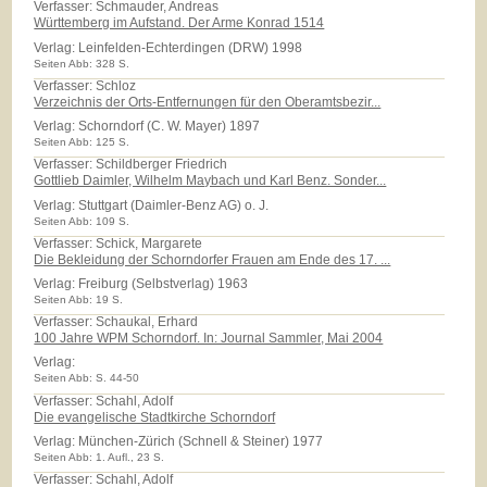
Verfasser: Schmauder, Andreas
Württemberg im Aufstand. Der Arme Konrad 1514
Verlag:
Leinfelden-Echterdingen (DRW) 1998
Seiten Abb: 328 S.
Verfasser: Schloz
Verzeichnis der Orts-Entfernungen für den Oberamtsbezir...
Verlag:
Schorndorf (C. W. Mayer) 1897
Seiten Abb: 125 S.
Verfasser: Schildberger Friedrich
Gottlieb Daimler, Wilhelm Maybach und Karl Benz. Sonder...
Verlag:
Stuttgart (Daimler-Benz AG) o. J.
Seiten Abb: 109 S.
Verfasser: Schick, Margarete
Die Bekleidung der Schorndorfer Frauen am Ende des 17. ...
Verlag:
Freiburg (Selbstverlag) 1963
Seiten Abb: 19 S.
Verfasser: Schaukal, Erhard
100 Jahre WPM Schorndorf. In: Journal Sammler, Mai 2004
Verlag:
Seiten Abb: S. 44-50
Verfasser: Schahl, Adolf
Die evangelische Stadtkirche Schorndorf
Verlag:
München-Zürich (Schnell & Steiner) 1977
Seiten Abb: 1. Aufl., 23 S.
Verfasser: Schahl, Adolf