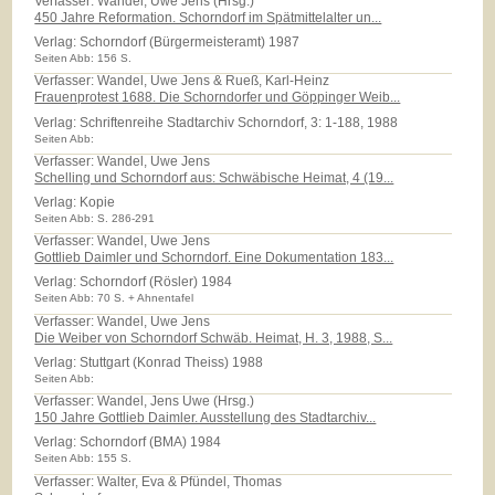
Verfasser: Wandel, Uwe Jens (Hrsg.)
450 Jahre Reformation. Schorndorf im Spätmittelalter un...
Verlag:
Schorndorf (Bürgermeisteramt) 1987
Seiten Abb: 156 S.
Verfasser: Wandel, Uwe Jens & Rueß, Karl-Heinz
Frauenprotest 1688. Die Schorndorfer und Göppinger Weib...
Verlag:
Schriftenreihe Stadtarchiv Schorndorf, 3: 1-188, 1988
Seiten Abb:
Verfasser: Wandel, Uwe Jens
Schelling und Schorndorf aus: Schwäbische Heimat, 4 (19...
Verlag:
Kopie
Seiten Abb: S. 286-291
Verfasser: Wandel, Uwe Jens
Gottlieb Daimler und Schorndorf. Eine Dokumentation 183...
Verlag:
Schorndorf (Rösler) 1984
Seiten Abb: 70 S. + Ahnentafel
Verfasser: Wandel, Uwe Jens
Die Weiber von Schorndorf Schwäb. Heimat, H. 3, 1988, S...
Verlag:
Stuttgart (Konrad Theiss) 1988
Seiten Abb:
Verfasser: Wandel, Jens Uwe (Hrsg.)
150 Jahre Gottlieb Daimler. Ausstellung des Stadtarchiv...
Verlag:
Schorndorf (BMA) 1984
Seiten Abb: 155 S.
Verfasser: Walter, Eva & Pfündel, Thomas