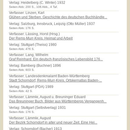
Verlag:
Heidelberg (C. Winter) 1932
Seiten Abb: 200 S., 106 Abb., 4 Taf.
Verfasser: Linzen, Karl
Glühen und Sterben. Geschichte des deutschen Buchhändle...
Verlag:
Salzburg, Innsbruck, Leipzig (Otto Müller) 1937
Seiten Abb: 176 S.
Verfasser: Lässing, Horst (Hrsg.)
Der Rems-Murr-Kreis. Heimat und Arbeit
Verlag:
Stuttgart (Theiss) 1980
Seiten Abb: 476 S.
Verfasser: Lang, Wilhelm
Graf Reinhard. Ein deutsch-französisches Lebensbild 176...
Verlag:
Bamberg (Buchner) 1896
Seiten Abb: 603 S.
Verfasser: Landesdenkmalamt Baden-Württemberg
Stadt Schorndorf, Rems-Murr-Kreis. Ortskernatlas Baden-...
Verlag:
Stuttgart (PDA) 1989
Seiten Abb: 42 S.
Verfasser: Lämmle, August u. Breuninger Eduard
Das Breuninger Buch. Bilder aus Württembergs Vergangenh...
Verlag:
Stuttgart (Selbstverlag) 1931
Seiten Abb: 176 S.
Verfasser: Lämmle, August
Der Bezirk Schorndorf in alter und neuer Zeit. Eine Hei...
Verlag:
Schorndorf (Bacher) 1913