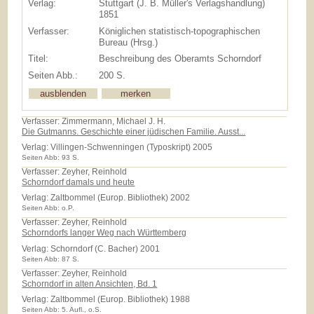
Verlag:
Stuttgart (J. B. Müller's Verlagshandlung)
1851
Verfasser:
Königlichen statistisch-topographischen
Bureau (Hrsg.)
Titel:
Beschreibung des Oberamts Schorndorf
Seiten Abb.:
200 S.
Verfasser: Zimmermann, Michael J. H.
Die Gutmanns. Geschichte einer jüdischen Familie. Ausst...
Verlag:
Villingen-Schwenningen (Typoskript) 2005
Seiten Abb: 93 S.
Verfasser: Zeyher, Reinhold
Schorndorf damals und heute
Verlag:
Zaltbommel (Europ. Bibliothek) 2002
Seiten Abb: o.P.
Verfasser: Zeyher, Reinhold
Schorndorfs langer Weg nach Württemberg
Verlag:
Schorndorf (C. Bacher) 2001
Seiten Abb: 87 S.
Verfasser: Zeyher, Reinhold
Schorndorf in alten Ansichten, Bd. 1
Verlag:
Zaltbommel (Europ. Bibliothek) 1988
Seiten Abb: 5. Aufl., o.S.