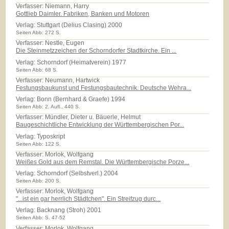
Verfasser: Niemann, Harry
Gottlieb Daimler. Fabriken, Banken und Motoren
Verlag:
Stuttgart (Delius Clasing) 2000
Seiten Abb: 272 S.
Verfasser: Nestle, Eugen
Die Steinmetzzeichen der Schorndorfer Stadtkirche. Ein ...
Verlag:
Schorndorf (Heimatverein) 1977
Seiten Abb: 68 S.
Verfasser: Neumann, Hartwick
Festungsbaukunst und Festungsbautechnik. Deutsche Wehra...
Verlag:
Bonn (Bernhard & Graefe) 1994
Seiten Abb: 2. Aufl., 440 S.
Verfasser: Mündler, Dieter u. Bäuerle, Helmut
Baugeschichtliche Entwicklung der Württembergischen Por...
Verlag:
Typoskript
Seiten Abb: 122 S.
Verfasser: Morlok, Wolfgang
Weißes Gold aus dem Remstal. Die Württembergische Porze...
Verlag:
Schorndorf (Selbstverl.) 2004
Seiten Abb: 200 S.
Verfasser: Morlok, Wolfgang
"...ist ein gar herrlich Städtchen". Ein Streifzug durc...
Verlag:
Backnang (Stroh) 2001
Seiten Abb: S. 47-52
Verfasser: Morlok, Wolfgang