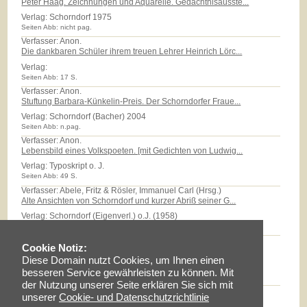
Peter Haag. Zeichnungen und Aquarelle. Gedächtnisausste...
Verlag:
Schorndorf 1975
Seiten Abb: nicht pag.
Verfasser: Anon.
Die dankbaren Schüler ihrem treuen Lehrer Heinrich Lörc...
Verlag:
Seiten Abb: 17 S.
Verfasser: Anon.
Stuftung Barbara-Künkelin-Preis. Der Schorndorfer Fraue...
Verlag:
Schorndorf (Bacher) 2004
Seiten Abb: n.pag.
Verfasser: Anon.
Lebensbild eines Volkspoeten. [mit Gedichten von Ludwig...
Verlag:
Typoskript o. J.
Seiten Abb: 49 S.
Verfasser: Abele, Fritz & Rösler, Immanuel Carl (Hrsg.)
Alte Ansichten von Schorndorf und kurzer Abriß seiner G...
Verlag:
Schorndorf (Eigenverl.) o.J. (1958)
Seiten Abb: 32 S.
Verfasser: Abele, Eberhard
Cookie Notiz:
Das Röhm-Areal: Eine Zeitreise in das Quartier der 'Sti...
Diese Domain nutzt Cookies, um Ihnen einen
Verlag:
Typoskript 2006
besseren Service gewährleisten zu können. Mit
Seiten Abb: 27 S.
der Nutzung unserer Seite erklären Sie sich mit
Verfasser: Abele, Eberhard
unserer
Cookie- und Datenschutzrichtlinie
Karl Friedrich Reinhard 1761 - 1837. Vom "Wunsch, frei ...