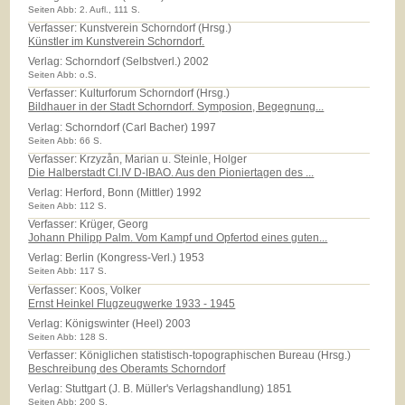
Seiten Abb: 2. Aufl., 111 S.
Verfasser: Kunstverein Schorndorf (Hrsg.)
Künstler im Kunstverein Schorndorf.
Verlag:
Schorndorf (Selbstverl.) 2002
Seiten Abb: o.S.
Verfasser: Kulturforum Schorndorf (Hrsg.)
Bildhauer in der Stadt Schorndorf. Symposion, Begegnung...
Verlag:
Schorndorf (Carl Bacher) 1997
Seiten Abb: 66 S.
Verfasser: Krzyzån, Marian u. Steinle, Holger
Die Halberstadt Cl.IV D-IBAO. Aus den Pioniertagen des ...
Verlag:
Herford, Bonn (Mittler) 1992
Seiten Abb: 112 S.
Verfasser: Krüger, Georg
Johann Philipp Palm. Vom Kampf und Opfertod eines guten...
Verlag:
Berlin (Kongress-Verl.) 1953
Seiten Abb: 117 S.
Verfasser: Koos, Volker
Ernst Heinkel Flugzeugwerke 1933 - 1945
Verlag:
Königswinter (Heel) 2003
Seiten Abb: 128 S.
Verfasser: Königlichen statistisch-topographischen Bureau (Hrsg.)
Beschreibung des Oberamts Schorndorf
Verlag:
Stuttgart (J. B. Müller's Verlagshandlung) 1851
Seiten Abb: 200 S.