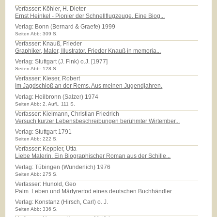
Verfasser: Köhler, H. Dieter
Ernst Heinkel - Pionier der Schnellflugzeuge. Eine Biog...
Verlag:
Bonn (Bernard & Graefe) 1999
Seiten Abb: 309 S.
Verfasser: Knauß, Frieder
Graphiker, Maler, Illustrator. Frieder Knauß in memoria...
Verlag:
Stuttgart (J. Fink) o.J. [1977]
Seiten Abb: 128 S.
Verfasser: Kieser, Robert
Im Jagdschloß an der Rems. Aus meinen Jugendjahren.
Verlag:
Heilbronn (Salzer) 1974
Seiten Abb: 2. Aufl., 111 S.
Verfasser: Kielmann, Christian Friedrich
Versuch kurzer Lebensbeschreibungen berühmter Wirtember...
Verlag:
Stuttgart 1791
Seiten Abb: 222 S.
Verfasser: Keppler, Utta
Liebe Malerin. Ein Biographischer Roman aus der Schille...
Verlag:
Tübingen (Wunderlich) 1976
Seiten Abb: 275 S.
Verfasser: Hunold, Geo
Palm. Leben und Märtyrertod eines deutschen Buchhändler...
Verlag:
Konstanz (Hirsch, Carl) o. J.
Seiten Abb: 336 S.