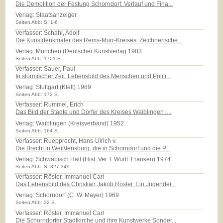
Die Demolition der Festung Schorndorf. Verlauf und Fina...
Verlag:
Staatsanzeiger
Seiten Abb: S. 1-6
Verfasser: Schahl, Adolf
Die Kunstdenkmäler des Rems-Murr-Kreises. Zeichnerische...
Verlag:
München (Deutscher Kunstverlag 1983
Seiten Abb: 1701 S.
Verfasser: Sauer, Paul
In stürmischer Zeit. Lebensbild des Menschen und Politi...
Verlag:
Stuttgart (Klett) 1989
Seiten Abb: 172 S.
Verfasser: Rummel, Erich
Das Bild der Städte und Dörfer des Kreises Waiblingen i...
Verlag:
Waiblingen (Kreisverband) 1952
Seiten Abb: 164 S.
Verfasser: Ruepprecht, Hans-Ulrich v.
Die Brecht in Weißlensburg, die in Schorndorf und die P...
Verlag:
Schwäbisch Hall (Hist. Ver. f. Württ. Franken) 1974
Seiten Abb: S. 327-349
Verfasser: Rösler, Immanuel Carl
Das Lebensbild des Christian Jakob Rösler. Ein Jugender...
Verlag:
Schorndorf (C. W. Mayer) 1969
Seiten Abb: 32 S.
Verfasser: Rösler, Immanuel Carl
Die Schorndorfer Stadtkirche und ihre Kunstwerke Sonder...