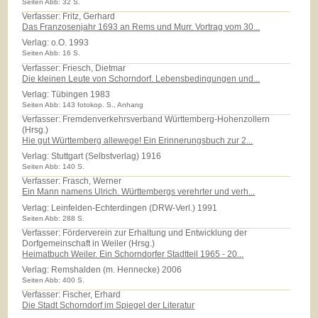
Seiten Abb: 32 S.
Verfasser: Fritz, Gerhard
Das Franzosenjahr 1693 an Rems und Murr. Vortrag vom 30...
Verlag:
o.O. 1993
Seiten Abb: 16 S.
Verfasser: Friesch, Dietmar
Die kleinen Leute von Schorndorf. Lebensbedingungen und...
Verlag:
Tübingen 1983
Seiten Abb: 143 fotokop. S., Anhang
Verfasser: Fremdenverkehrsverband Württemberg-Hohenzollern
(Hrsg.)
Hie gut Württemberg allewege! Ein Erinnerungsbuch zur 2...
Verlag:
Stuttgart (Selbstverlag) 1916
Seiten Abb: 140 S.
Verfasser: Frasch, Werner
Ein Mann namens Ulrich. Württembergs verehrter und verh...
Verlag:
Leinfelden-Echterdingen (DRW-Verl.) 1991
Seiten Abb: 288 S.
Verfasser: Förderverein zur Erhaltung und Entwicklung der
Dorfgemeinschaft in Weiler (Hrsg.)
Heimatbuch Weiler. Ein Schorndorfer Stadtteil 1965 - 20...
Verlag:
Remshalden (m. Hennecke) 2006
Seiten Abb: 400 S.
Verfasser: Fischer, Erhard
Die Stadt Schorndorf im Spiegel der Literatur