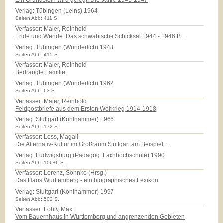
Ein Grundstein wird gelegt. Die Jahre 1945-1947
Verlag:
Tübingen (Leins) 1964
Seiten Abb: 411 S.
Verfasser: Maier, Reinhold
Ende und Wende. Das schwäbische Schicksal 1944 - 1946 B...
Verlag:
Tübingen (Wunderlich) 1948
Seiten Abb: 415 S.
Verfasser: Maier, Reinhold
Bedrängte Familie
Verlag:
Tübingen (Wunderlich) 1962
Seiten Abb: 63 S.
Verfasser: Maier, Reinhold
Feldpostbriefe aus dem Ersten Weltkrieg 1914-1918
Verlag:
Stuttgart (Kohlhammer) 1966
Seiten Abb: 172 S.
Verfasser: Loss, Magali
Die Alternativ-Kultur im Großraum Stuttgart am Beispiel...
Verlag:
Ludwigsburg (Pädagog. Fachhochschule) 1990
Seiten Abb: 106+6 S.
Verfasser: Lorenz, Söhnke (Hrsg.)
Das Haus Württemberg - ein biographisches Lexikon
Verlag:
Stuttgart (Kohlhammer) 1997
Seiten Abb: 502 S.
Verfasser: Lohß, Max
Vom Bauernhaus in Württemberg und angrenzenden Gebieten