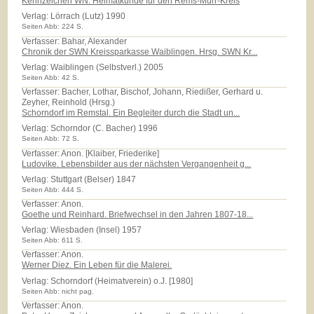
Kennzeichen WN. Heimatkunde für den Rems-Murr-Kreis
Verlag:
Lörrach (Lutz) 1990
Seiten Abb: 224 S.
Verfasser: Bahar, Alexander
Chronik der SWN Kreissparkasse Waiblingen. Hrsg. SWN Kr...
Verlag:
Waiblingen (Selbstverl.) 2005
Seiten Abb: 42 S.
Verfasser: Bacher, Lothar, Bischof, Johann, Riedißer, Gerhard u.
Zeyher, Reinhold (Hrsg.)
Schorndorf im Remstal. Ein Begleiter durch die Stadt un...
Verlag:
Schorndor (C. Bacher) 1996
Seiten Abb: 72 S.
Verfasser: Anon. [Klaiber, Friederike]
Ludovike. Lebensbilder aus der nächsten Vergangenheit g...
Verlag:
Stuttgart (Belser) 1847
Seiten Abb: 444 S.
Verfasser: Anon.
Goethe und Reinhard. Briefwechsel in den Jahren 1807-18...
Verlag:
Wiesbaden (Insel) 1957
Seiten Abb: 611 S.
Verfasser: Anon.
Werner Diez. Ein Leben für die Malerei.
Verlag:
Schorndorf (Heimatverein) o.J. [1980]
Seiten Abb: nicht pag.
Verfasser: Anon.