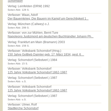
Schorndorf
Verlag:
Leinfelden (DRW) 1992
Seiten Abb: 128 S.
Verfasser: Waas, Adolf
Der Bauernkrieg. Die Bauern im Kampf um Gerechtigkeit 1...
Verlag:
München (Callwey) o.J.
Seiten Abb: 299 S.
Verfasser: von zur Mühlen, Bernt Ture
Napoleons Justizmord am deutschen Buchhändler Johann Ph...
Verlag:
Frankfurt am Main (Bramann) 2003
Seiten Abb: 158 S.
Verfasser: Volksbank Schorndorf (Hrsg.)
150 Jahre Gottlieb Daimler geb. 17. März 1834, gest. 6....
Verlag:
Schorndorf (Selbstverl.) 1984
Seiten Abb: 15 S.
Verfasser: Volksbank Schorndorf
125 Jahre Volksbank Schorndorf 1862-1987
Verlag:
Schorndorf (Selbstverl.) 1987
Seiten Abb: o.S.
Verfasser: Volksbank Schorndorf
125 Jahre Volksbank Schorndorf 1862-1987
Verlag:
Schorndorf (Selbstverl.) 1987
Seiten Abb: o.S.
Verfasser: Ulmer, Rolf
Stadtkirche Schorndorf