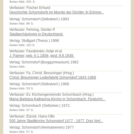
Seiten Abb: 201 S.
Verfasser: Fischer Erhard
Geschichte Schorndorfs im Munde der Dichter. In Erinner...
Verlag:
Schorndorf (Selbstverl.) 1993
Seiten Abb: 96 S.
Verfasser: Fehring, Günter P.
Stadtarchäologie in Deutschland.
Verlag:
Stuttgart (Theiss ) 1996
Seiten Abb: 110 S.
Verfasser: Fassbinder, Antje et al.
J. Palmer, geb. 6.1.1858, gest. 9.8.1938.
Verlag:
Schorndorf (Burggymnasium) 1982
Seiten Abb:
Verfasser: Fa. Christ. Breuninger (Hrsg.)
Christ. Breuninger Lederfabrik Schorndorf 1843-1968
Verlag:
Schorndorf (Selbstverl.) 1968
Seiten Abb: 53 S.
Verfasser: Ev. Kirchengemeinde Schornbach (Hrsg.)
Maria-Barbara-Katharina-Kirche in Schornbach. Festschri...
Verlag:
Schornbach (Selbstver.) 1972.
Seiten Abb: 37 S.
Verfasser: Etzold, Hans-Otto
500 Jahre Stadtkirche Schorndorf 1477 - 1977. Drei Vort...
Verlag:
Schorndorf (Heimatverein) 1977
Seiten Abb: 57 S.