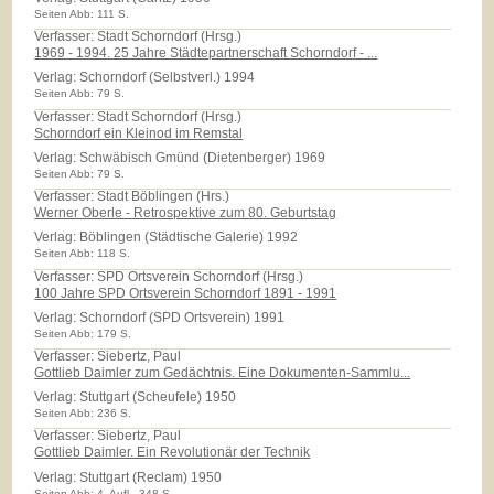
Seiten Abb: 111 S.
Verfasser: Stadt Schorndorf (Hrsg.)
1969 - 1994. 25 Jahre Städtepartnerschaft Schorndorf - ...
Verlag:
Schorndorf (Selbstverl.) 1994
Seiten Abb: 79 S.
Verfasser: Stadt Schorndorf (Hrsg.)
Schorndorf ein Kleinod im Remstal
Verlag:
Schwäbisch Gmünd (Dietenberger) 1969
Seiten Abb: 79 S.
Verfasser: Stadt Böblingen (Hrs.)
Werner Oberle - Retrospektive zum 80. Geburtstag
Verlag:
Böblingen (Städtische Galerie) 1992
Seiten Abb: 118 S.
Verfasser: SPD Ortsverein Schorndorf (Hrsg.)
100 Jahre SPD Ortsverein Schorndorf 1891 - 1991
Verlag:
Schorndorf (SPD Ortsverein) 1991
Seiten Abb: 179 S.
Verfasser: Siebertz, Paul
Gottlieb Daimler zum Gedächtnis. Eine Dokumenten-Sammlu...
Verlag:
Stuttgart (Scheufele) 1950
Seiten Abb: 236 S.
Verfasser: Siebertz, Paul
Gottlieb Daimler. Ein Revolutionär der Technik
Verlag:
Stuttgart (Reclam) 1950
Seiten Abb: 4. Aufl., 348 S.