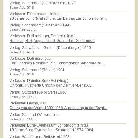
Verlag:
Schorndorf (Heimatverein) 1977
Seiten Abb: 57 S.
Verfasser: Eisenbraun, Helmut
90 Jahre Schloßwallschule. Ein Beitrag zur Schorndorfer...
Verlag:
Schorndorf (Selbstverl.) 1991
Seiten Abb: 123 S.
Verfasser: Dietenberger, Eduard (Hrsg.)
Remstal, H. 9, August 1960. Sonderheft Schorndorf
Verlag:
Schwäbisch Gmünd (Dietenberger) 1960
Seiten Abb: 64 S.
Verfasser: Delinière, Jean
Karl Friedrich Reinhard, ein Schorndorfer Sohn wird zu...
Verlag:
Schorndorf (Rösler) 1981
Seiten Abb: 52 S.
Verfasser: Daimler-Benz AG (Hrsg.)
Chronik. Illustrierte Chronik der Daimler-Benz AG.
Verlag:
Stuttgart (Selbstverl.) 1988
Seiten Abb: 195 S.
Verfasser: Dachs, Karl
Georg von der Vring 1889-1968. Ausstellung in der Bayri...
Verlag:
Stuttgart (Wittwer) o. J.
Seiten Abb: 101 S.
Verfasser: Burg-Gymnasium Schorndorf (Hrsg.)
10 Jahre Burg-Gymnasium Schorndorf 1974-1984
Verlag:
Waiblingen (Selbstverl.) 1984