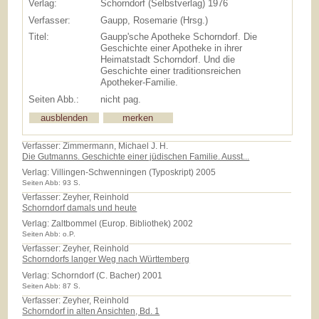
Verlag:
Schorndorf (Selbstverlag) 1976
Verfasser:
Gaupp, Rosemarie (Hrsg.)
Titel:
Gaupp'sche Apotheke Schorndorf. Die
Geschichte einer Apotheke in ihrer
Heimatstadt Schorndorf. Und die
Geschichte einer traditionsreichen
Apotheker-Familie.
Seiten Abb.:
nicht pag.
Verfasser: Zimmermann, Michael J. H.
Die Gutmanns. Geschichte einer jüdischen Familie. Ausst...
Verlag:
Villingen-Schwenningen (Typoskript) 2005
Seiten Abb: 93 S.
Verfasser: Zeyher, Reinhold
Schorndorf damals und heute
Verlag:
Zaltbommel (Europ. Bibliothek) 2002
Seiten Abb: o.P.
Verfasser: Zeyher, Reinhold
Schorndorfs langer Weg nach Württemberg
Verlag:
Schorndorf (C. Bacher) 2001
Seiten Abb: 87 S.
Verfasser: Zeyher, Reinhold
Schorndorf in alten Ansichten, Bd. 1