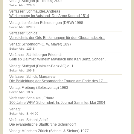
Verlag:
Stuttgart (K. Theiss) 2002
Seiten Abb: 726 S.
Verfasser: Schmauder, Andreas
Württemberg im Aufstand. Der Arme Konrad 1514
Verlag:
Leinfelden-Echterdingen (DRW) 1998
Seiten Abb: 328 S.
Verfasser: Schloz
Verzeichnis der Orts-Entfernungen für den Oberamtsbezir...
Verlag:
Schorndorf (C. W. Mayer) 1897
Seiten Abb: 125 S.
Verfasser: Schildberger Friedrich
Gottlieb Daimler, Wilhelm Maybach und Karl Benz. Sonder...
Verlag:
Stuttgart (Daimler-Benz AG) o. J.
Seiten Abb: 109 S.
Verfasser: Schick, Margarete
Die Bekleidung der Schorndorfer Frauen am Ende des 17. ...
Verlag:
Freiburg (Selbstverlag) 1963
Seiten Abb: 19 S.
Verfasser: Schaukal, Erhard
100 Jahre WPM Schorndorf. In: Journal Sammler, Mai 2004
Verlag:
Seiten Abb: S. 44-50
Verfasser: Schahl, Adolf
Die evangelische Stadtkirche Schorndorf
Verlag:
München-Zürich (Schnell & Steiner) 1977