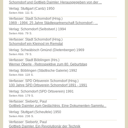
Schorndorf und Gottlieb Daimler. Herausgegeben von der ...
Verlag:
Stuttgart (Cantz) 1950
Seiten Abb: 111 S.
Verfasser: Stadt Schorndorf (Hrsg.)
1969 - 1994. 25 Jahre Städtepartnerschaft Schorndorf - ...
Verlag:
Schorndorf (Selbstverl.) 1994
Seiten Abb: 79 S.
Verfasser: Stadt Schorndorf (Hrsg.)
Schorndorf ein Kleinod im Remstal
Verlag:
Schwäbisch Gmünd (Dietenberger) 1969
Seiten Abb: 79 S.
Verfasser: Stadt Böblingen (Hrs.)
Werner Oberle - Retrospektive zum 80. Geburtstag
Verlag:
Böblingen (Städtische Galerie) 1992
Seiten Abb: 118 S.
Verfasser: SPD Ortsverein Schorndorf (Hrsg.)
100 Jahre SPD Ortsverein Schorndorf 1891 - 1991
Verlag:
Schorndorf (SPD Ortsverein) 1991
Seiten Abb: 179 S.
Verfasser: Siebertz, Paul
Gottlieb Daimler zum Gedächtnis. Eine Dokumenten-Sammlu...
Verlag:
Stuttgart (Scheufele) 1950
Seiten Abb: 236 S.
Verfasser: Siebertz, Paul
Gottlieb Daimler. Ein Revolutionär der Technik