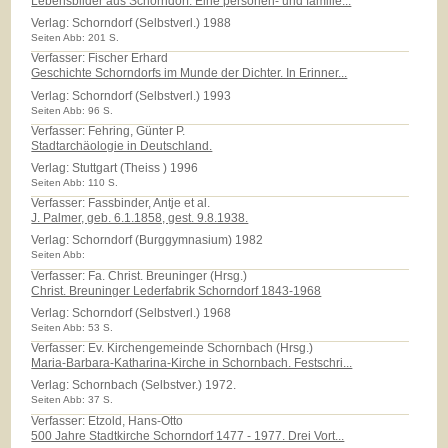
Lebensbilder aus Schorndorf. Eine personen- und familie...
Verlag:
Schorndorf (Selbstverl.) 1988
Seiten Abb: 201 S.
Verfasser: Fischer Erhard
Geschichte Schorndorfs im Munde der Dichter. In Erinner...
Verlag:
Schorndorf (Selbstverl.) 1993
Seiten Abb: 96 S.
Verfasser: Fehring, Günter P.
Stadtarchäologie in Deutschland.
Verlag:
Stuttgart (Theiss ) 1996
Seiten Abb: 110 S.
Verfasser: Fassbinder, Antje et al.
J. Palmer, geb. 6.1.1858, gest. 9.8.1938.
Verlag:
Schorndorf (Burggymnasium) 1982
Seiten Abb:
Verfasser: Fa. Christ. Breuninger (Hrsg.)
Christ. Breuninger Lederfabrik Schorndorf 1843-1968
Verlag:
Schorndorf (Selbstverl.) 1968
Seiten Abb: 53 S.
Verfasser: Ev. Kirchengemeinde Schornbach (Hrsg.)
Maria-Barbara-Katharina-Kirche in Schornbach. Festschri...
Verlag:
Schornbach (Selbstver.) 1972.
Seiten Abb: 37 S.
Verfasser: Etzold, Hans-Otto
500 Jahre Stadtkirche Schorndorf 1477 - 1977. Drei Vort...