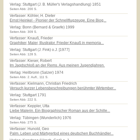
Verlag:
Stuttgart (J. B. Müller's Verlagshandlung) 1851
Seiten Abb: 200 S.
Verfasser: Köhler, H. Dieter
Ernst Heinkel - Pionier der Schnellflugzeuge. Eine Biog...
Verlag:
Bonn (Bernard & Graefe) 1999
Seiten Abb: 309 S.
Verfasser: Knauß, Frieder
Graphiker, Maler, Illustrator. Frieder Knauß in memoria...
Verlag:
Stuttgart (J. Fink) o.J. [1977]
Seiten Abb: 128 S.
Verfasser: Kieser, Robert
Im Jagdschloß an der Rems. Aus meinen Jugendjahren.
Verlag:
Heilbronn (Salzer) 1974
Seiten Abb: 2. Aufl., 111 S.
Verfasser: Kielmann, Christian Friedrich
Versuch kurzer Lebensbeschreibungen berühmter Wirtember...
Verlag:
Stuttgart 1791
Seiten Abb: 222 S.
Verfasser: Keppler, Utta
Liebe Malerin. Ein Biographischer Roman aus der Schille...
Verlag:
Tübingen (Wunderlich) 1976
Seiten Abb: 275 S.
Verfasser: Hunold, Geo
Palm. Leben und Märtyrertod eines deutschen Buchhändler...