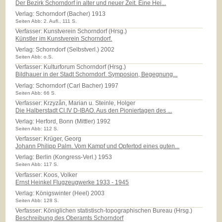
Der Bezirk Schorndorf in alter und neuer Zeit. Eine Hei...
Verlag:
Schorndorf (Bacher) 1913
Seiten Abb: 2. Aufl., 111 S.
Verfasser: Kunstverein Schorndorf (Hrsg.)
Künstler im Kunstverein Schorndorf.
Verlag:
Schorndorf (Selbstverl.) 2002
Seiten Abb: o.S.
Verfasser: Kulturforum Schorndorf (Hrsg.)
Bildhauer in der Stadt Schorndorf. Symposion, Begegnung...
Verlag:
Schorndorf (Carl Bacher) 1997
Seiten Abb: 66 S.
Verfasser: Krzyzån, Marian u. Steinle, Holger
Die Halberstadt Cl.IV D-IBAO. Aus den Pioniertagen des ...
Verlag:
Herford, Bonn (Mittler) 1992
Seiten Abb: 112 S.
Verfasser: Krüger, Georg
Johann Philipp Palm. Vom Kampf und Opfertod eines guten...
Verlag:
Berlin (Kongress-Verl.) 1953
Seiten Abb: 117 S.
Verfasser: Koos, Volker
Ernst Heinkel Flugzeugwerke 1933 - 1945
Verlag:
Königswinter (Heel) 2003
Seiten Abb: 128 S.
Verfasser: Königlichen statistisch-topographischen Bureau (Hrsg.)
Beschreibung des Oberamts Schorndorf