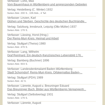
Verfasser: Lohß, Max
Vom Bauernhaus in Württemberg und angrenzenden Gebieten
Verlag:
Heidelberg (C. Winter) 1932
Seiten Abb: 200 S., 106 Abb., 4 Taf.
Verfasser: Linzen, Karl
Glühen und Sterben. Geschichte des deutschen Buchhändle...
Verlag:
Salzburg, Innsbruck, Leipzig (Otto Müller) 1937
Seiten Abb: 176 S.
Verfasser: Lässing, Horst (Hrsg.)
Der Rems-Murr-Kreis. Heimat und Arbeit
Verlag:
Stuttgart (Theiss) 1980
Seiten Abb: 476 S.
Verfasser: Lang, Wilhelm
Graf Reinhard. Ein deutsch-französisches Lebensbild 176...
Verlag:
Bamberg (Buchner) 1896
Seiten Abb: 603 S.
Verfasser: Landesdenkmalamt Baden-Württemberg
Stadt Schorndorf, Rems-Murr-Kreis. Ortskernatlas Baden-...
Verlag:
Stuttgart (PDA) 1989
Seiten Abb: 42 S.
Verfasser: Lämmle, August u. Breuninger Eduard
Das Breuninger Buch. Bilder aus Württembergs Vergangenh...
Verlag:
Stuttgart (Selbstverlag) 1931
Seiten Abb: 176 S.
Verfasser: Lämmle, August