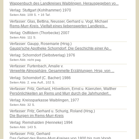
Wappenbuch des Landkreises Waiblingen. Herausgegeben vo...
Verlag:
Stuttgart (Kohlhammer) 1970
Seiten Abb: 109 S. + 16 Taf.
Verfasser: Glas, Bettina, Neusser, Gerhard u. Vogt, Michael
Rems-Murr-Kreis. Vielfalt eines liebenswerten Landkreis...
Verlag:
Ostfildern (Thorbecke) 2007
Seiten Abb: 111 S.
Verfasser: Gaupp, Rosemarie (Hrsg.)
Gaupp'sche Apotheke Schorndorf. Die Geschichte einer Ap...
Verlag:
Schorndorf (Selbstverlag) 1976
Seiten Abb: nicht pag.
Verfasser: Furtenbach, Amalie v.
Verwehte Atmosphäre. Gesammelte Erzählungen. Hrsg. von ...
Verlag:
Schorndorf (C. Bacher) 1986
Seiten Abb: 2. erw. Aufl., 102 S.
Verfasser: Fritz, Gerhard, Hövelborn, Ernst u. Küenzlen, Walther
Persönlichkeiten an Rems und Murr durch die Jahrhundert...
Verlag:
Kreissparkasse Waiblingen, 1977
Seiten Abb: 32 S.
Verfasser: Fritz, Gerhard u. Schurig, Roland (Hrsg.)
Die Burgen im Rems-Murr-Kreis
Verlag:
Remshalden (Henneke) 1994
Seiten Abb: 143 S.
Verfasser: Fritz, Gerhard
Das Gebiet des Rems-Murr-Kreises von 1800 bis zum Vorab...