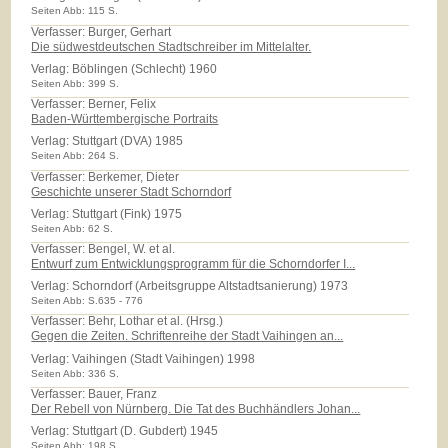
Seiten Abb: 115 S.
Verfasser: Burger, Gerhart
Die südwestdeutschen Stadtschreiber im Mittelalter.
Verlag:
Böblingen (Schlecht) 1960
Seiten Abb: 399 S.
Verfasser: Berner, Felix
Baden-Württembergische Portraits
Verlag:
Stuttgart (DVA) 1985
Seiten Abb: 264 S.
Verfasser: Berkemer, Dieter
Geschichte unserer Stadt Schorndorf
Verlag:
Stuttgart (Fink) 1975
Seiten Abb: 62 S.
Verfasser: Bengel, W. et al.
Entwurf zum Entwicklungsprogramm für die Schorndorfer I...
Verlag:
Schorndorf (Arbeitsgruppe Altstadtsanierung) 1973
Seiten Abb: S.635 - 776
Verfasser: Behr, Lothar et al. (Hrsg.)
Gegen die Zeiten. Schriftenreihe der Stadt Vaihingen an...
Verlag:
Vaihingen (Stadt Vaihingen) 1998
Seiten Abb: 336 S.
Verfasser: Bauer, Franz
Der Rebell von Nürnberg. Die Tat des Buchhändlers Johan...
Verlag:
Stuttgart (D. Gubdert) 1945
Seiten Abb: 198 S.