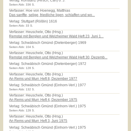
Verlag:
Konstanz (Hirsch, Carl) o. J.
Seiten Abb: 336 S.
Verfasser: Hoe von Hoenegg, Matthias
Das sanffte, selige, friedliche ligen, schlaffen und wo...
Verlag:
Stuttgart (Rößlin) 1616
Seiten Abb: 33 S.
Verfasser: Heuschele, Otto (Hrsg.)
Remstal mit Berglen und Welzheimer Wald Heft 23, Juni 1...
Verlag:
Schwäbisch Gmünd (Dietenberger) 1969
Seiten Abb: 104 S.
Verfasser: Heuschele, Otto (Hrsg.)
Remstal mit Berglen und Welzheimer Wald Heft 30, Dezemb...
Verlag:
Schwäbisch Gmünd (Dietenberger) 1972
Seiten Abb: 128 S.
Verfasser: Heuschele, Otto (Hrsg.)
An Rems und Murr. Heft 8, Dezember 1977
Verlag:
Schwäbisch Gmünd (Einhorn-Verl.) 1977
Seiten Abb: 132 S.
Verfasser: Heuschele, Otto (Hrsg.)
An Rems und Murr. Heft 4, Dezember 1975
Verlag:
Schwäbisch Gmünd (Einhorn-Verl.) 1975
Seiten Abb: 128 S.
Verfasser: Heuschele, Otto (Hrsg.)
An Rems und Murr. Heft 3, Juni 1975
Verlag:
Schwäbisch Gmünd (Einhorn-Verl.) 1975