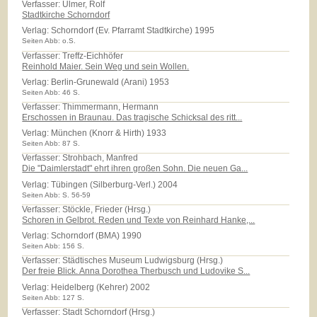
Verfasser: Ulmer, Rolf
Stadtkirche Schorndorf
Verlag:
Schorndorf (Ev. Pfarramt Stadtkirche) 1995
Seiten Abb: o.S.
Verfasser: Treffz-Eichhöfer
Reinhold Maier. Sein Weg und sein Wollen.
Verlag:
Berlin-Grunewald (Arani) 1953
Seiten Abb: 46 S.
Verfasser: Thimmermann, Hermann
Erschossen in Braunau. Das tragische Schicksal des ritt...
Verlag:
München (Knorr & Hirth) 1933
Seiten Abb: 87 S.
Verfasser: Strohbach, Manfred
Die "Daimlerstadt" ehrt ihren großen Sohn. Die neuen Ga...
Verlag:
Tübingen (Silberburg-Verl.) 2004
Seiten Abb: S. 56-59
Verfasser: Stöckle, Frieder (Hrsg.)
Schoren in Gelbrot. Reden und Texte von Reinhard Hanke,...
Verlag:
Schorndorf (BMA) 1990
Seiten Abb: 156 S.
Verfasser: Städtisches Museum Ludwigsburg (Hrsg.)
Der freie Blick. Anna Dorothea Therbusch und Ludovike S...
Verlag:
Heidelberg (Kehrer) 2002
Seiten Abb: 127 S.
Verfasser: Stadt Schorndorf (Hrsg.)