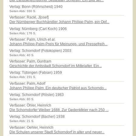
Verlag:
Bonn (Röhrscheid) 1940
Seiten Abb: 330 S.
Verfasser: Rackl, J[osef]
Der Nürnberger Buchhändler Johann Philipp Palm, ein Opf...
Verlag:
Nürnberg (Carl Koch) 1906
Seiten Abb: 176 S.
Verfasser: Palm, Ulrich et al.
Johann-Philipp-Palm-Preis für Meinungs- und Pressefreih...
Verlag:
Schorndorf (Fotokopien) 2003
Seiten Abb: 40 S.
Verfasser: Palm, Guntram
Geschichte der Amtsstadt Schorndorf im Mittelalter. Ein...
Verlag:
Tübingen (Fabian) 1959
Seiten Abb: 231 S.
Verfasser: Palm, Adolf
Johann Philipp Palm. Ein deutscher Patriot aus Schorndo...
Verlag:
Schorndorf (Rösler) 1983
Seiten Abb: 80 S.
Verfasser: Öhler, Heinrich
Die Schorndorfer Weiber 1688. Zur Gedenkfeier nach 250 ...
Verlag:
Schorndorf (Bacher) 1938
Seiten Abb: 21 S.
Verfasser: Oehler, Heinrich
Die Schulen unserer Stadt Schorndorf in alter und neuer...