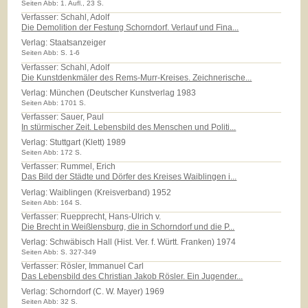
Seiten Abb: 1. Aufl., 23 S.
Verfasser: Schahl, Adolf
Die Demolition der Festung Schorndorf. Verlauf und Fina...
Verlag:
Staatsanzeiger
Seiten Abb: S. 1-6
Verfasser: Schahl, Adolf
Die Kunstdenkmäler des Rems-Murr-Kreises. Zeichnerische...
Verlag:
München (Deutscher Kunstverlag 1983
Seiten Abb: 1701 S.
Verfasser: Sauer, Paul
In stürmischer Zeit. Lebensbild des Menschen und Politi...
Verlag:
Stuttgart (Klett) 1989
Seiten Abb: 172 S.
Verfasser: Rummel, Erich
Das Bild der Städte und Dörfer des Kreises Waiblingen i...
Verlag:
Waiblingen (Kreisverband) 1952
Seiten Abb: 164 S.
Verfasser: Ruepprecht, Hans-Ulrich v.
Die Brecht in Weißlensburg, die in Schorndorf und die P...
Verlag:
Schwäbisch Hall (Hist. Ver. f. Württ. Franken) 1974
Seiten Abb: S. 327-349
Verfasser: Rösler, Immanuel Carl
Das Lebensbild des Christian Jakob Rösler. Ein Jugender...
Verlag:
Schorndorf (C. W. Mayer) 1969
Seiten Abb: 32 S.