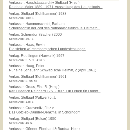
Verfasser: Hauptstaatsarchiv Stuttgart (Hrsg.)
Reinhold Maier 1889 - 1971. Ausstellung des Hauptstaats...
Verlag:
Stuttgart (Kohlhammer) 1988
Seiten Abb: 189 S.
Verfasser: Hammerschmitt, Barbara
Schorndorf in der Zeit des Nationalsozialismus. Heimatb...
Verlag:
Schorndorf (Bacher) 2000
Seiten Abb: 367 S.
Verfasser: Haas, Erwin
Die sieben württembergischen Landesfestungen
Verlag:
Reutlingen (Harwalik) 1997
Seiten Abb: 2. Aufl., 413 S.
Verfasser: Haag, Peter
Nur eine Scheuer? Schwäbische Heimat, 2 (April 1961)
Verlag:
Stuttgart (Kohlhammer) 1961
Seiten Abb: S. 55-58
Verfasser: Gross, Else R. (Hrsg.)
Karl Friedrich Reinhard 1761-1837. Ein Leben für Frankr...
Verlag:
Stuttgart (Wittwer) o. J.
Seiten Abb: 136 S.
Verfasser: Graevenitz, Fritz v.
Das Gottlieb-Daimler-Denkmal in Schorndorf
Verlag:
Stuttgart (Belser) 1950
Seiten Abb: 46 S.
Verfasser: Gönner, Eberhard & Bardua, Heinz