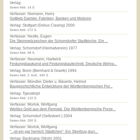
Verlag:
Seiten Abb: 14 S.
Verfasser: Niemann, Harry
Gottlieb Daimler. Fabriken, Banken und Motoren
Verlag:
Stuttgart (Delius Clasing) 2000
Seiten Abb: 272 S.
Verfasser: Nestle, Eugen
Die Steinmetzzeichen der Schorndorfer Stadtkirche. Ein ...
Verlag:
Schorndorf (Heimatverein) 1977
Seiten Abb: 68 S.
Verfasser: Neumann, Hartwick
Festungsbaukunst und Festungsbautechnik. Deutsche Wehra...
Verlag:
Bonn (Bernhard & Graefe) 1994
Seiten Abb: 2. Aufl., 440 S.
Verfasser: Mündler, Dieter u. Bäuerle, Helmut
Baugeschichtliche Entwicklung der Württembergischen Por...
Verlag:
Typoskript
Seiten Abb: 122 S.
Verfasser: Morlok, Wolfgang
Weißes Gold aus dem Remstal. Die Württembergische Porze...
Verlag:
Schorndorf (Selbstverl.) 2004
Seiten Abb: 200 S.
Verfasser: Morlok, Wolfgang
"...ist ein gar herrlich Städtchen". Ein Streifzug durc...
Verlag:
Backnang (Stroh) 2001