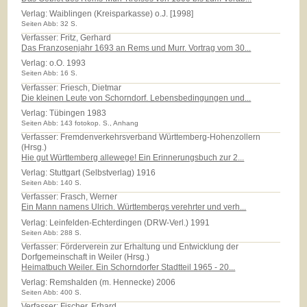
Verlag:
Waiblingen (Kreisparkasse) o.J. [1998]
Seiten Abb: 32 S.
Verfasser: Fritz, Gerhard
Das Franzosenjahr 1693 an Rems und Murr. Vortrag vom 30...
Verlag:
o.O. 1993
Seiten Abb: 16 S.
Verfasser: Friesch, Dietmar
Die kleinen Leute von Schorndorf. Lebensbedingungen und...
Verlag:
Tübingen 1983
Seiten Abb: 143 fotokop. S., Anhang
Verfasser: Fremdenverkehrsverband Württemberg-Hohenzollern
(Hrsg.)
Hie gut Württemberg allewege! Ein Erinnerungsbuch zur 2...
Verlag:
Stuttgart (Selbstverlag) 1916
Seiten Abb: 140 S.
Verfasser: Frasch, Werner
Ein Mann namens Ulrich. Württembergs verehrter und verh...
Verlag:
Leinfelden-Echterdingen (DRW-Verl.) 1991
Seiten Abb: 288 S.
Verfasser: Förderverein zur Erhaltung und Entwicklung der
Dorfgemeinschaft in Weiler (Hrsg.)
Heimatbuch Weiler. Ein Schorndorfer Stadtteil 1965 - 20...
Verlag:
Remshalden (m. Hennecke) 2006
Seiten Abb: 400 S.
Verfasser: Fischer, Erhard