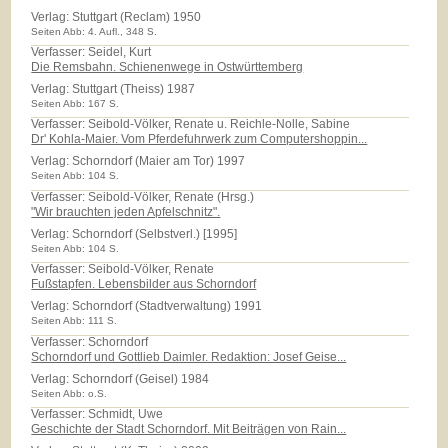
Verlag:
Stuttgart (Reclam) 1950
Seiten Abb: 4. Aufl., 348 S.
Verfasser: Seidel, Kurt
Die Remsbahn. Schienenwege in Ostwürttemberg
Verlag:
Stuttgart (Theiss) 1987
Seiten Abb: 167 S.
Verfasser: Seibold-Völker, Renate u. Reichle-Nolle, Sabine
Dr' Kohla-Maier. Vom Pferdefuhrwerk zum Computershoppin...
Verlag:
Schorndorf (Maier am Tor) 1997
Seiten Abb: 104 S.
Verfasser: Seibold-Völker, Renate (Hrsg.)
"Wir brauchten jeden Apfelschnitz".
Verlag:
Schorndorf (Selbstverl.) [1995]
Seiten Abb: 104 S.
Verfasser: Seibold-Völker, Renate
Fußstapfen. Lebensbilder aus Schorndorf
Verlag:
Schorndorf (Stadtverwaltung) 1991
Seiten Abb: 111 S.
Verfasser: Schorndorf
Schorndorf und Gottlieb Daimler. Redaktion: Josef Geise...
Verlag:
Schorndorf (Geisel) 1984
Seiten Abb: o.S.
Verfasser: Schmidt, Uwe
Geschichte der Stadt Schorndorf. Mit Beiträgen von Rain...