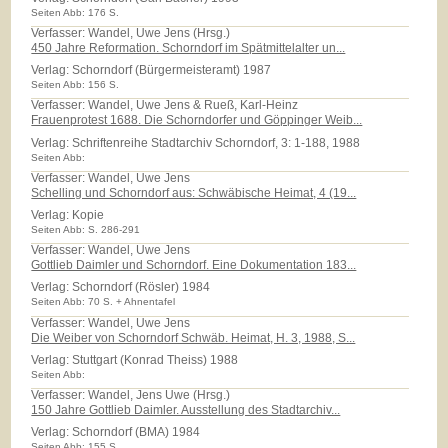
Seiten Abb: 176 S.
Verfasser: Wandel, Uwe Jens (Hrsg.)
450 Jahre Reformation. Schorndorf im Spätmittelalter un...
Verlag:
Schorndorf (Bürgermeisteramt) 1987
Seiten Abb: 156 S.
Verfasser: Wandel, Uwe Jens & Rueß, Karl-Heinz
Frauenprotest 1688. Die Schorndorfer und Göppinger Weib...
Verlag:
Schriftenreihe Stadtarchiv Schorndorf, 3: 1-188, 1988
Seiten Abb:
Verfasser: Wandel, Uwe Jens
Schelling und Schorndorf aus: Schwäbische Heimat, 4 (19...
Verlag:
Kopie
Seiten Abb: S. 286-291
Verfasser: Wandel, Uwe Jens
Gottlieb Daimler und Schorndorf. Eine Dokumentation 183...
Verlag:
Schorndorf (Rösler) 1984
Seiten Abb: 70 S. + Ahnentafel
Verfasser: Wandel, Uwe Jens
Die Weiber von Schorndorf Schwäb. Heimat, H. 3, 1988, S...
Verlag:
Stuttgart (Konrad Theiss) 1988
Seiten Abb:
Verfasser: Wandel, Jens Uwe (Hrsg.)
150 Jahre Gottlieb Daimler. Ausstellung des Stadtarchiv...
Verlag:
Schorndorf (BMA) 1984
Seiten Abb: 155 S.