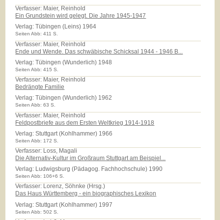
Verfasser: Maier, Reinhold
Ein Grundstein wird gelegt. Die Jahre 1945-1947
Verlag:
Tübingen (Leins) 1964
Seiten Abb: 411 S.
Verfasser: Maier, Reinhold
Ende und Wende. Das schwäbische Schicksal 1944 - 1946 B...
Verlag:
Tübingen (Wunderlich) 1948
Seiten Abb: 415 S.
Verfasser: Maier, Reinhold
Bedrängte Familie
Verlag:
Tübingen (Wunderlich) 1962
Seiten Abb: 63 S.
Verfasser: Maier, Reinhold
Feldpostbriefe aus dem Ersten Weltkrieg 1914-1918
Verlag:
Stuttgart (Kohlhammer) 1966
Seiten Abb: 172 S.
Verfasser: Loss, Magali
Die Alternativ-Kultur im Großraum Stuttgart am Beispiel...
Verlag:
Ludwigsburg (Pädagog. Fachhochschule) 1990
Seiten Abb: 106+6 S.
Verfasser: Lorenz, Söhnke (Hrsg.)
Das Haus Württemberg - ein biographisches Lexikon
Verlag:
Stuttgart (Kohlhammer) 1997
Seiten Abb: 502 S.