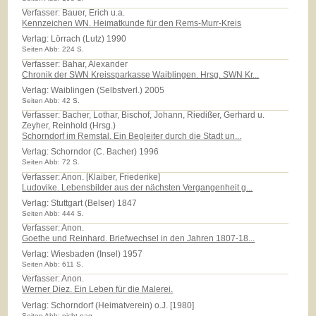
Verfasser: Bauer, Erich u.a.
Kennzeichen WN. Heimatkunde für den Rems-Murr-Kreis
Verlag:
Lörrach (Lutz) 1990
Seiten Abb: 224 S.
Verfasser: Bahar, Alexander
Chronik der SWN Kreissparkasse Waiblingen. Hrsg. SWN Kr...
Verlag:
Waiblingen (Selbstverl.) 2005
Seiten Abb: 42 S.
Verfasser: Bacher, Lothar, Bischof, Johann, Riedißer, Gerhard u.
Zeyher, Reinhold (Hrsg.)
Schorndorf im Remstal. Ein Begleiter durch die Stadt un...
Verlag:
Schorndor (C. Bacher) 1996
Seiten Abb: 72 S.
Verfasser: Anon. [Klaiber, Friederike]
Ludovike. Lebensbilder aus der nächsten Vergangenheit g...
Verlag:
Stuttgart (Belser) 1847
Seiten Abb: 444 S.
Verfasser: Anon.
Goethe und Reinhard. Briefwechsel in den Jahren 1807-18...
Verlag:
Wiesbaden (Insel) 1957
Seiten Abb: 611 S.
Verfasser: Anon.
Werner Diez. Ein Leben für die Malerei.
Verlag:
Schorndorf (Heimatverein) o.J. [1980]
Seiten Abb: nicht pag.