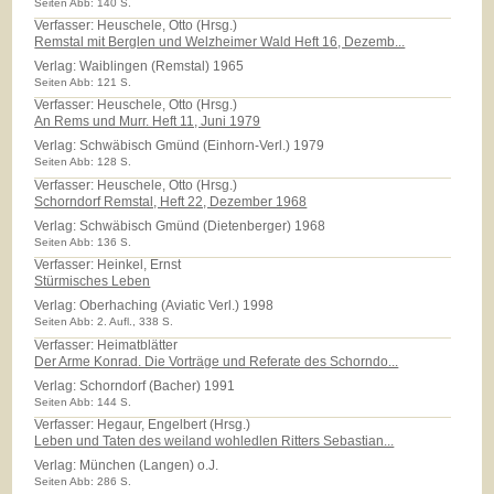
Seiten Abb: 140 S.
Verfasser: Heuschele, Otto (Hrsg.)
Remstal mit Berglen und Welzheimer Wald Heft 16, Dezemb...
Verlag:
Waiblingen (Remstal) 1965
Seiten Abb: 121 S.
Verfasser: Heuschele, Otto (Hrsg.)
An Rems und Murr. Heft 11, Juni 1979
Verlag:
Schwäbisch Gmünd (Einhorn-Verl.) 1979
Seiten Abb: 128 S.
Verfasser: Heuschele, Otto (Hrsg.)
Schorndorf Remstal, Heft 22, Dezember 1968
Verlag:
Schwäbisch Gmünd (Dietenberger) 1968
Seiten Abb: 136 S.
Verfasser: Heinkel, Ernst
Stürmisches Leben
Verlag:
Oberhaching (Aviatic Verl.) 1998
Seiten Abb: 2. Aufl., 338 S.
Verfasser: Heimatblätter
Der Arme Konrad. Die Vorträge und Referate des Schorndo...
Verlag:
Schorndorf (Bacher) 1991
Seiten Abb: 144 S.
Verfasser: Hegaur, Engelbert (Hrsg.)
Leben und Taten des weiland wohledlen Ritters Sebastian...
Verlag:
München (Langen) o.J.
Seiten Abb: 286 S.