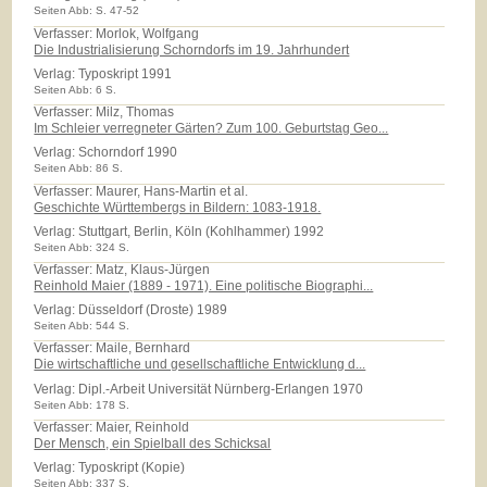
Seiten Abb: S. 47-52
Verfasser: Morlok, Wolfgang
Die Industrialisierung Schorndorfs im 19. Jahrhundert
Verlag:
Typoskript 1991
Seiten Abb: 6 S.
Verfasser: Milz, Thomas
Im Schleier verregneter Gärten? Zum 100. Geburtstag Geo...
Verlag:
Schorndorf 1990
Seiten Abb: 86 S.
Verfasser: Maurer, Hans-Martin et al.
Geschichte Württembergs in Bildern: 1083-1918.
Verlag:
Stuttgart, Berlin, Köln (Kohlhammer) 1992
Seiten Abb: 324 S.
Verfasser: Matz, Klaus-Jürgen
Reinhold Maier (1889 - 1971). Eine politische Biographi...
Verlag:
Düsseldorf (Droste) 1989
Seiten Abb: 544 S.
Verfasser: Maile, Bernhard
Die wirtschaftliche und gesellschaftliche Entwicklung d...
Verlag:
Dipl.-Arbeit Universität Nürnberg-Erlangen 1970
Seiten Abb: 178 S.
Verfasser: Maier, Reinhold
Der Mensch, ein Spielball des Schicksal
Verlag:
Typoskript (Kopie)
Seiten Abb: 337 S.