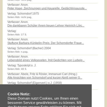
Verfasser: Anon.
Peter Haag. Zeichnungen und Aquarelle. Gedächtnisausste...
Verlag:
Schorndorf 1975
Seiten Abb: nicht pag.
Verfasser: Anon.
Die dankbaren Schüler ihrem treuen Lehrer Heinrich Lörc...
Verlag:
Seiten Abb: 17 S.
Verfasser: Anon.
Stuftung Barbara-Künkelin-Preis. Der Schorndorfer Fraue...
Verlag:
Schorndorf (Bacher) 2004
Seiten Abb: n.pag.
Verfasser: Anon.
Lebensbild eines Volkspoeten. [mit Gedichten von Ludwig...
Verlag:
Typoskript o. J.
Seiten Abb: 49 S.
Verfasser: Abele, Fritz & Rösler, Immanuel Carl (Hrsg.)
Alte Ansichten von Schorndorf und kurzer Abriß seiner G...
Verlag:
Schorndorf (Eigenverl.) o.J. (1958)
Seiten Abb: 32 S.
Verfasser: Abele, Eberhard
Cookie Notiz:
Das Röhm-Areal: Eine Zeitreise in das Quartier der 'Sti...
Diese Domain nutzt Cookies, um Ihnen einen
Verlag:
Typoskript 2006
besseren Service gewährleisten zu können. Mit
Seiten Abb: 27 S.