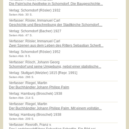
Die Palm'sche Apotheke in Schorndorf. Die Baugeschichte...
Verlag:
Schorndorf (Rösler) 1932
Seiten Abb: 30 S.
Verfasser: Rösler, Immanuel Carl
Geschichte und Beschreibung der Stadtkirche Schorndorf....
Verlag:
Schorndorf (Bacher) 1927
Seiten Abb: 47 S.
Verfasser: Rösler, Immanuel Carl
Zwei Szenen aus dem Leben des Ritters Sebastian Schertl...
Verlag:
Schorndorf (Rösler) 1952
Seiten Abb: 8 S.
Verfasser: Rösch, Johann Georg
Schorndorf und seine Umgebung, nebst einer statistische...
Verlag:
Stuttgart (Metzler) 1815 [Repr. 1991]
Seiten Abb: 286 S.
Verfasser: Riegel, Martin
Der Buchhändler Johann Philipp Palm
Verlag:
Hamburg (Broschek) 1938
Seiten Abb: 214 S.
Verfasser: Riegel, Martin
Der Buchhändler Johann Philipp Palm. Mit einem vollstän...
Verlag:
Hamburg (Broschet) 1938
Seiten Abb: 209 S.
Verfasser: Rexroth, Franz v.
Der Landsknechtführer Sebastian Schertlin. Ein Bild sei...