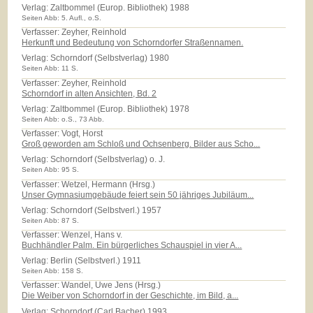
Verlag:
Zaltbommel (Europ. Bibliothek) 1988
Seiten Abb: 5. Aufl., o.S.
Verfasser: Zeyher, Reinhold
Herkunft und Bedeutung von Schorndorfer Straßennamen.
Verlag:
Schorndorf (Selbstverlag) 1980
Seiten Abb: 11 S.
Verfasser: Zeyher, Reinhold
Schorndorf in alten Ansichten, Bd. 2
Verlag:
Zaltbommel (Europ. Bibliothek) 1978
Seiten Abb: o.S., 73 Abb.
Verfasser: Vogt, Horst
Groß geworden am Schloß und Ochsenberg. Bilder aus Scho...
Verlag:
Schorndorf (Selbstverlag) o. J.
Seiten Abb: 95 S.
Verfasser: Wetzel, Hermann (Hrsg.)
Unser Gymnasiumgebäude feiert sein 50 jähriges Jubiläum...
Verlag:
Schorndorf (Selbstverl.) 1957
Seiten Abb: 87 S.
Verfasser: Wenzel, Hans v.
Buchhändler Palm. Ein bürgerliches Schauspiel in vier A...
Verlag:
Berlin (Selbstverl.) 1911
Seiten Abb: 158 S.
Verfasser: Wandel, Uwe Jens (Hrsg.)
Die Weiber von Schorndorf in der Geschichte, im Bild, a...
Verlag:
Schorndorf (Carl Bacher) 1993