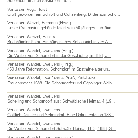
Schorndorf in alten Ansichten, Bd. 2
Verfasser: Vogt, Horst
Groß geworden am Schloß und Ochsenberg. Bilder aus Scho...
Verfasser: Wetzel, Hermann (Hrsg.)
Unser Gymnasiumgebäude feiert sein 50 jähriges Jubiläum...
Verfasser: Wenzel, Hans v.
Buchhändler Palm. Ein bürgerliches Schauspiel in vier A...
Verfasser: Wandel, Uwe Jens (Hrsg.)
Die Weiber von Schorndorf in der Geschichte, im Bild, a...
Verfasser: Wandel, Uwe Jens (Hrsg.)
450 Jahre Reformation. Schorndorf im Spätmittelalter un...
Verfasser: Wandel, Uwe Jens & Rueß, Karl-Heinz
Frauenprotest 1688. Die Schorndorfer und Göppinger Weib...
Verfasser: Wandel, Uwe Jens
Schelling und Schorndorf aus: Schwäbische Heimat, 4 (19...
Verfasser: Wandel, Uwe Jens
Gottlieb Daimler und Schorndorf. Eine Dokumentation 183...
Verfasser: Wandel, Uwe Jens
Die Weiber von Schorndorf Schwäb. Heimat, H. 3, 1988, S...
Verfasser: Wandel, Jens Uwe (Hrsg.)