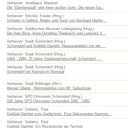
Verfasser: Strohbach, Manfred
Die "Daimlerstadt" ehrt ihren großen Sohn. Die neuen Ga...
Verfasser: Stöckle, Frieder (Hrsg.)
Schoren in Gelbrot. Reden und Texte von Reinhard Hanke,...
Verfasser: Städtisches Museum Ludwigsburg (Hrsg.)
Der freie Blick. Anna Dorothea Therbusch und Ludovike S...
Verfasser: Stadt Schorndorf (Hrsg.)
Schorndorf und Gottlieb Daimler. Herausgegeben von der ...
Verfasser: Stadt Schorndorf (Hrsg.)
1969 - 1994. 25 Jahre Städtepartnerschaft Schorndorf - ...
Verfasser: Stadt Schorndorf (Hrsg.)
Schorndorf ein Kleinod im Remstal
Verfasser: Stadt Böblingen (Hrs.)
Werner Oberle - Retrospektive zum 80. Geburtstag
Verfasser: SPD Ortsverein Schorndorf (Hrsg.)
100 Jahre SPD Ortsverein Schorndorf 1891 - 1991
Verfasser: Siebertz, Paul
Gottlieb Daimler zum Gedächtnis. Eine Dokumenten-Sammlu...
Verfasser: Siebertz, Paul
Gottlieb Daimler. Ein Revolutionär der Technik