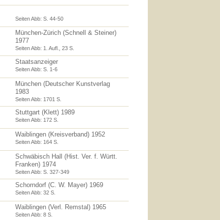
Seiten Abb: S. 44-50
München-Zürich (Schnell & Steiner)
1977
Seiten Abb: 1. Aufl., 23 S.
Staatsanzeiger
Seiten Abb: S. 1-6
München (Deutscher Kunstverlag
1983
Seiten Abb: 1701 S.
Stuttgart (Klett) 1989
Seiten Abb: 172 S.
Waiblingen (Kreisverband) 1952
Seiten Abb: 164 S.
Schwäbisch Hall (Hist. Ver. f. Württ.
Franken) 1974
Seiten Abb: S. 327-349
Schorndorf (C. W. Mayer) 1969
Seiten Abb: 32 S.
Waiblingen (Verl. Remstal) 1965
Seiten Abb: 8 S.