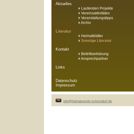
Aktuelles
Laufenden Projekte
Vereinsaktivitäten
Veranstaltungstipps
Archiv
Literatur
Heimatblätter
Sonstige Literatur
Kontakt
Beitrittserklärung
Ansprechpartner
Links
Datenschutz
Impressum
info@heimatverein-schorndorf.de