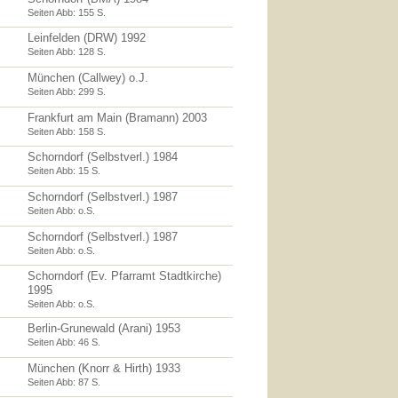
Seiten Abb: 155 S.
Leinfelden (DRW) 1992
Seiten Abb: 128 S.
München (Callwey) o.J.
Seiten Abb: 299 S.
Frankfurt am Main (Bramann) 2003
Seiten Abb: 158 S.
Schorndorf (Selbstverl.) 1984
Seiten Abb: 15 S.
Schorndorf (Selbstverl.) 1987
Seiten Abb: o.S.
Schorndorf (Selbstverl.) 1987
Seiten Abb: o.S.
Schorndorf (Ev. Pfarramt Stadtkirche)
1995
Seiten Abb: o.S.
Berlin-Grunewald (Arani) 1953
Seiten Abb: 46 S.
München (Knorr & Hirth) 1933
Seiten Abb: 87 S.