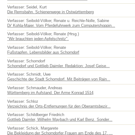
Verfasser: Seidel, Kurt
Die Remsbahn. Schienenwege in Ostwürttemberg
Verfasser: Seibold-Völker, Renate u. Reichle-Nolle, Sabine
Dr' Kohla-Maier. Vom Pferdefuhrwerk zum Computershoppin...
Verfasser: Seibold-Völker, Renate (Hrsg.)
"Wir brauchten jeden Apfelschnitz".
Verfasser: Seibold-Völker, Renate
Fußstapfen. Lebensbilder aus Schorndorf
Verfasser: Schorndorf
Schorndorf und Gottlieb Daimler. Redaktion: Josef Geise...
Verfasser: Schmidt, Uwe
Geschichte der Stadt Schorndorf. Mit Beiträgen von Rain...
Verfasser: Schmauder, Andreas
Württemberg im Aufstand. Der Arme Konrad 1514
Verfasser: Schloz
Verzeichnis der Orts-Entfernungen für den Oberamtsbezir...
Verfasser: Schildberger Friedrich
Gottlieb Daimler, Wilhelm Maybach und Karl Benz. Sonder...
Verfasser: Schick, Margarete
Die Bekleidung der Schorndorfer Frauen am Ende des 17. ...