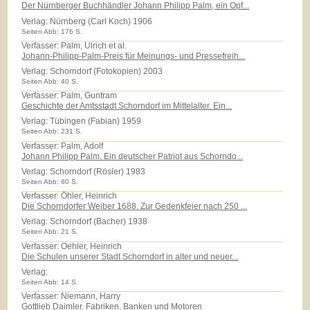
Der Nürnberger Buchhändler Johann Philipp Palm, ein Opf...
Verlag:
Nürnberg (Carl Koch) 1906
Seiten Abb: 176 S.
Verfasser: Palm, Ulrich et al.
Johann-Philipp-Palm-Preis für Meinungs- und Pressefreih...
Verlag:
Schorndorf (Fotokopien) 2003
Seiten Abb: 40 S.
Verfasser: Palm, Guntram
Geschichte der Amtsstadt Schorndorf im Mittelalter. Ein...
Verlag:
Tübingen (Fabian) 1959
Seiten Abb: 231 S.
Verfasser: Palm, Adolf
Johann Philipp Palm. Ein deutscher Patriot aus Schorndo...
Verlag:
Schorndorf (Rösler) 1983
Seiten Abb: 80 S.
Verfasser: Öhler, Heinrich
Die Schorndorfer Weiber 1688. Zur Gedenkfeier nach 250 ...
Verlag:
Schorndorf (Bacher) 1938
Seiten Abb: 21 S.
Verfasser: Oehler, Heinrich
Die Schulen unserer Stadt Schorndorf in alter und neuer...
Verlag:
Seiten Abb: 14 S.
Verfasser: Niemann, Harry
Gottlieb Daimler. Fabriken, Banken und Motoren