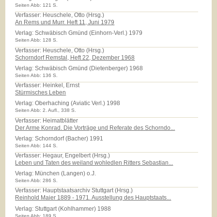
Seiten Abb: 121 S.
Verfasser: Heuschele, Otto (Hrsg.)
An Rems und Murr. Heft 11, Juni 1979
Verlag:
Schwäbisch Gmünd (Einhorn-Verl.) 1979
Seiten Abb: 128 S.
Verfasser: Heuschele, Otto (Hrsg.)
Schorndorf Remstal, Heft 22, Dezember 1968
Verlag:
Schwäbisch Gmünd (Dietenberger) 1968
Seiten Abb: 136 S.
Verfasser: Heinkel, Ernst
Stürmisches Leben
Verlag:
Oberhaching (Aviatic Verl.) 1998
Seiten Abb: 2. Aufl., 338 S.
Verfasser: Heimatblätter
Der Arme Konrad. Die Vorträge und Referate des Schorndo...
Verlag:
Schorndorf (Bacher) 1991
Seiten Abb: 144 S.
Verfasser: Hegaur, Engelbert (Hrsg.)
Leben und Taten des weiland wohledlen Ritters Sebastian...
Verlag:
München (Langen) o.J.
Seiten Abb: 286 S.
Verfasser: Hauptstaatsarchiv Stuttgart (Hrsg.)
Reinhold Maier 1889 - 1971. Ausstellung des Hauptstaats...
Verlag:
Stuttgart (Kohlhammer) 1988
Seiten Abb: 189 S.