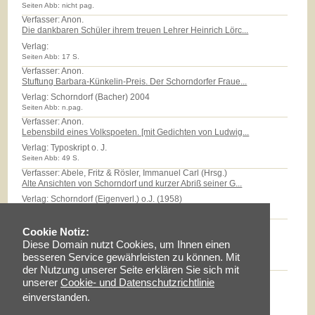
Seiten Abb: nicht pag.
Verfasser: Anon.
Die dankbaren Schüler ihrem treuen Lehrer Heinrich Lörc...
Verlag:
Seiten Abb: 17 S.
Verfasser: Anon.
Stuftung Barbara-Künkelin-Preis. Der Schorndorfer Fraue...
Verlag:
Schorndorf (Bacher) 2004
Seiten Abb: n.pag.
Verfasser: Anon.
Lebensbild eines Volkspoeten. [mit Gedichten von Ludwig...
Verlag:
Typoskript o. J.
Seiten Abb: 49 S.
Verfasser: Abele, Fritz & Rösler, Immanuel Carl (Hrsg.)
Alte Ansichten von Schorndorf und kurzer Abriß seiner G...
Verlag:
Schorndorf (Eigenverl.) o.J. (1958)
Seiten Abb: 32 S.
Verfasser: Abele, Eberhard
Cookie Notiz:
Das Röhm-Areal: Eine Zeitreise in das Quartier der 'Sti...
Diese Domain nutzt Cookies, um Ihnen einen
Verlag:
Typoskript 2006
besseren Service gewährleisten zu können. Mit
Seiten Abb: 27 S.
der Nutzung unserer Seite erklären Sie sich mit
Verfasser: Abele, Eberhard
unserer
Cookie- und Datenschutzrichtlinie
Karl Friedrich Reinhard 1761 - 1837. Vom "Wunsch, frei ...
einverstanden.
Verlag:
Schorndorf (K.-F.-Reinhard Schule) 1999
Seiten Abb: 124 S.