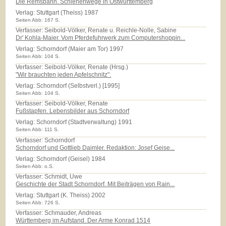
Die Remsbahn. Schienenwege in Ostwürttemberg
Verlag:
Stuttgart (Theiss) 1987
Seiten Abb: 167 S.
Verfasser: Seibold-Völker, Renate u. Reichle-Nolle, Sabine
Dr' Kohla-Maier. Vom Pferdefuhrwerk zum Computershoppin...
Verlag:
Schorndorf (Maier am Tor) 1997
Seiten Abb: 104 S.
Verfasser: Seibold-Völker, Renate (Hrsg.)
"Wir brauchten jeden Apfelschnitz".
Verlag:
Schorndorf (Selbstverl.) [1995]
Seiten Abb: 104 S.
Verfasser: Seibold-Völker, Renate
Fußstapfen. Lebensbilder aus Schorndorf
Verlag:
Schorndorf (Stadtverwaltung) 1991
Seiten Abb: 111 S.
Verfasser: Schorndorf
Schorndorf und Gottlieb Daimler. Redaktion: Josef Geise...
Verlag:
Schorndorf (Geisel) 1984
Seiten Abb: o.S.
Verfasser: Schmidt, Uwe
Geschichte der Stadt Schorndorf. Mit Beiträgen von Rain...
Verlag:
Stuttgart (K. Theiss) 2002
Seiten Abb: 726 S.
Verfasser: Schmauder, Andreas
Württemberg im Aufstand. Der Arme Konrad 1514