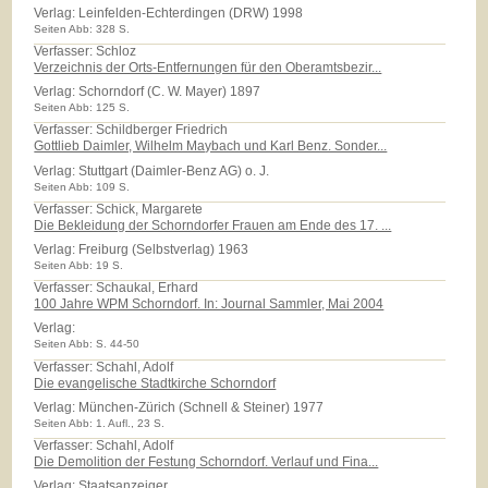
Verlag:
Leinfelden-Echterdingen (DRW) 1998
Seiten Abb: 328 S.
Verfasser: Schloz
Verzeichnis der Orts-Entfernungen für den Oberamtsbezir...
Verlag:
Schorndorf (C. W. Mayer) 1897
Seiten Abb: 125 S.
Verfasser: Schildberger Friedrich
Gottlieb Daimler, Wilhelm Maybach und Karl Benz. Sonder...
Verlag:
Stuttgart (Daimler-Benz AG) o. J.
Seiten Abb: 109 S.
Verfasser: Schick, Margarete
Die Bekleidung der Schorndorfer Frauen am Ende des 17. ...
Verlag:
Freiburg (Selbstverlag) 1963
Seiten Abb: 19 S.
Verfasser: Schaukal, Erhard
100 Jahre WPM Schorndorf. In: Journal Sammler, Mai 2004
Verlag:
Seiten Abb: S. 44-50
Verfasser: Schahl, Adolf
Die evangelische Stadtkirche Schorndorf
Verlag:
München-Zürich (Schnell & Steiner) 1977
Seiten Abb: 1. Aufl., 23 S.
Verfasser: Schahl, Adolf
Die Demolition der Festung Schorndorf. Verlauf und Fina...
Verlag:
Staatsanzeiger