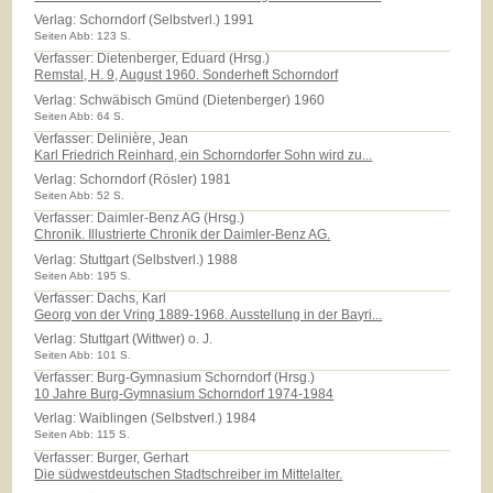
Verlag:
Schorndorf (Selbstverl.) 1991
Seiten Abb: 123 S.
Verfasser: Dietenberger, Eduard (Hrsg.)
Remstal, H. 9, August 1960. Sonderheft Schorndorf
Verlag:
Schwäbisch Gmünd (Dietenberger) 1960
Seiten Abb: 64 S.
Verfasser: Delinière, Jean
Karl Friedrich Reinhard, ein Schorndorfer Sohn wird zu...
Verlag:
Schorndorf (Rösler) 1981
Seiten Abb: 52 S.
Verfasser: Daimler-Benz AG (Hrsg.)
Chronik. Illustrierte Chronik der Daimler-Benz AG.
Verlag:
Stuttgart (Selbstverl.) 1988
Seiten Abb: 195 S.
Verfasser: Dachs, Karl
Georg von der Vring 1889-1968. Ausstellung in der Bayri...
Verlag:
Stuttgart (Wittwer) o. J.
Seiten Abb: 101 S.
Verfasser: Burg-Gymnasium Schorndorf (Hrsg.)
10 Jahre Burg-Gymnasium Schorndorf 1974-1984
Verlag:
Waiblingen (Selbstverl.) 1984
Seiten Abb: 115 S.
Verfasser: Burger, Gerhart
Die südwestdeutschen Stadtschreiber im Mittelalter.