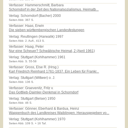
Verfasser: Hammerschmitt, Barbara
Schorndorf in der Zeit des Nationalsozialismus. Heimatb...
Verlag:
Schorndorf (Bacher) 2000
Seiten Abb: 367 S.
Verfasser: Haas, Erwin
Die sieben württembergischen Landesfestungen
Verlag:
Reutlingen (Harwalik) 1997
Seiten Abb: 2. Aufl., 413 S.
Verfasser: Haag, Peter
Nur eine Scheuer? Schwäbische Heimat, 2 (April 1961)
Verlag:
Stuttgart (Kohlhammer) 1961
Seiten Abb: S. 55-58
Verfasser: Gross, Else R. (Hrsg.)
Karl Friedrich Reinhard 1761-1837. Ein Leben für Frankr...
Verlag:
Stuttgart (Wittwer) o. J.
Seiten Abb: 136 S.
Verfasser: Graevenitz, Fritz v.
Das Gottlieb-Daimler-Denkmal in Schorndorf
Verlag:
Stuttgart (Belser) 1950
Seiten Abb: 46 S.
Verfasser: Gönner, Eberhard & Bardua, Heinz
Wappenbuch des Landkreises Waiblingen. Herausgegeben vo...
Verlag:
Stuttgart (Kohlhammer) 1970
Seiten Abb: 109 S. + 16 Taf.