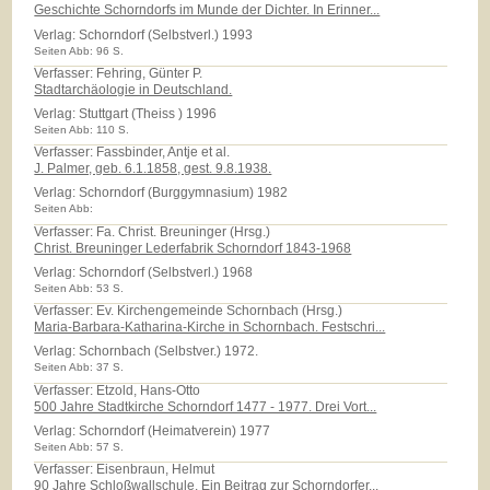
Geschichte Schorndorfs im Munde der Dichter. In Erinner...
Verlag:
Schorndorf (Selbstverl.) 1993
Seiten Abb: 96 S.
Verfasser: Fehring, Günter P.
Stadtarchäologie in Deutschland.
Verlag:
Stuttgart (Theiss ) 1996
Seiten Abb: 110 S.
Verfasser: Fassbinder, Antje et al.
J. Palmer, geb. 6.1.1858, gest. 9.8.1938.
Verlag:
Schorndorf (Burggymnasium) 1982
Seiten Abb:
Verfasser: Fa. Christ. Breuninger (Hrsg.)
Christ. Breuninger Lederfabrik Schorndorf 1843-1968
Verlag:
Schorndorf (Selbstverl.) 1968
Seiten Abb: 53 S.
Verfasser: Ev. Kirchengemeinde Schornbach (Hrsg.)
Maria-Barbara-Katharina-Kirche in Schornbach. Festschri...
Verlag:
Schornbach (Selbstver.) 1972.
Seiten Abb: 37 S.
Verfasser: Etzold, Hans-Otto
500 Jahre Stadtkirche Schorndorf 1477 - 1977. Drei Vort...
Verlag:
Schorndorf (Heimatverein) 1977
Seiten Abb: 57 S.
Verfasser: Eisenbraun, Helmut
90 Jahre Schloßwallschule. Ein Beitrag zur Schorndorfer...