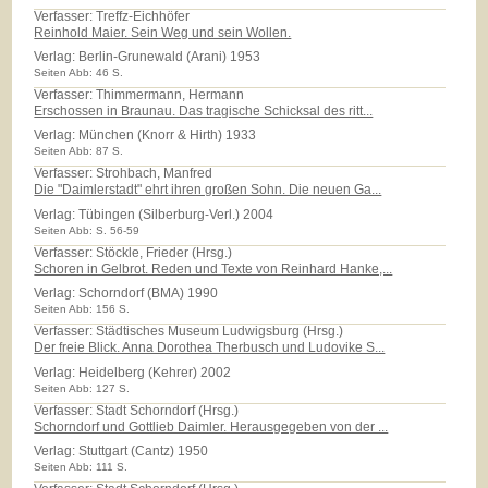
Verfasser: Treffz-Eichhöfer
Reinhold Maier. Sein Weg und sein Wollen.
Verlag:
Berlin-Grunewald (Arani) 1953
Seiten Abb: 46 S.
Verfasser: Thimmermann, Hermann
Erschossen in Braunau. Das tragische Schicksal des ritt...
Verlag:
München (Knorr & Hirth) 1933
Seiten Abb: 87 S.
Verfasser: Strohbach, Manfred
Die "Daimlerstadt" ehrt ihren großen Sohn. Die neuen Ga...
Verlag:
Tübingen (Silberburg-Verl.) 2004
Seiten Abb: S. 56-59
Verfasser: Stöckle, Frieder (Hrsg.)
Schoren in Gelbrot. Reden und Texte von Reinhard Hanke,...
Verlag:
Schorndorf (BMA) 1990
Seiten Abb: 156 S.
Verfasser: Städtisches Museum Ludwigsburg (Hrsg.)
Der freie Blick. Anna Dorothea Therbusch und Ludovike S...
Verlag:
Heidelberg (Kehrer) 2002
Seiten Abb: 127 S.
Verfasser: Stadt Schorndorf (Hrsg.)
Schorndorf und Gottlieb Daimler. Herausgegeben von der ...
Verlag:
Stuttgart (Cantz) 1950
Seiten Abb: 111 S.