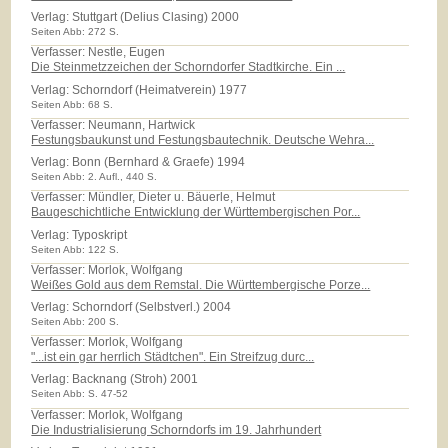
Verlag:
Stuttgart (Delius Clasing) 2000
Seiten Abb: 272 S.
Verfasser: Nestle, Eugen
Die Steinmetzzeichen der Schorndorfer Stadtkirche. Ein ...
Verlag:
Schorndorf (Heimatverein) 1977
Seiten Abb: 68 S.
Verfasser: Neumann, Hartwick
Festungsbaukunst und Festungsbautechnik. Deutsche Wehra...
Verlag:
Bonn (Bernhard & Graefe) 1994
Seiten Abb: 2. Aufl., 440 S.
Verfasser: Mündler, Dieter u. Bäuerle, Helmut
Baugeschichtliche Entwicklung der Württembergischen Por...
Verlag:
Typoskript
Seiten Abb: 122 S.
Verfasser: Morlok, Wolfgang
Weißes Gold aus dem Remstal. Die Württembergische Porze...
Verlag:
Schorndorf (Selbstverl.) 2004
Seiten Abb: 200 S.
Verfasser: Morlok, Wolfgang
"...ist ein gar herrlich Städtchen". Ein Streifzug durc...
Verlag:
Backnang (Stroh) 2001
Seiten Abb: S. 47-52
Verfasser: Morlok, Wolfgang
Die Industrialisierung Schorndorfs im 19. Jahrhundert