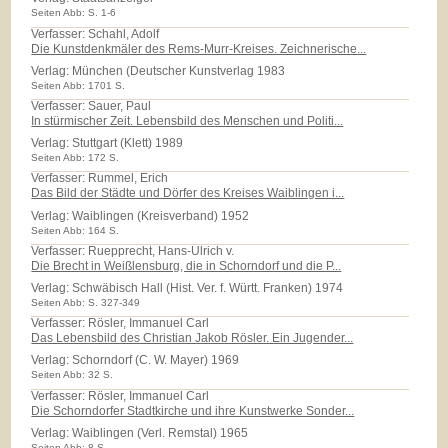
Seiten Abb: S. 1-6
Verfasser: Schahl, Adolf
Die Kunstdenkmäler des Rems-Murr-Kreises. Zeichnerische...
Verlag:
München (Deutscher Kunstverlag 1983
Seiten Abb: 1701 S.
Verfasser: Sauer, Paul
In stürmischer Zeit. Lebensbild des Menschen und Politi...
Verlag:
Stuttgart (Klett) 1989
Seiten Abb: 172 S.
Verfasser: Rummel, Erich
Das Bild der Städte und Dörfer des Kreises Waiblingen i...
Verlag:
Waiblingen (Kreisverband) 1952
Seiten Abb: 164 S.
Verfasser: Ruepprecht, Hans-Ulrich v.
Die Brecht in Weißlensburg, die in Schorndorf und die P...
Verlag:
Schwäbisch Hall (Hist. Ver. f. Württ. Franken) 1974
Seiten Abb: S. 327-349
Verfasser: Rösler, Immanuel Carl
Das Lebensbild des Christian Jakob Rösler. Ein Jugender...
Verlag:
Schorndorf (C. W. Mayer) 1969
Seiten Abb: 32 S.
Verfasser: Rösler, Immanuel Carl
Die Schorndorfer Stadtkirche und ihre Kunstwerke Sonder...
Verlag:
Waiblingen (Verl. Remstal) 1965
Seiten Abb: 8 S.