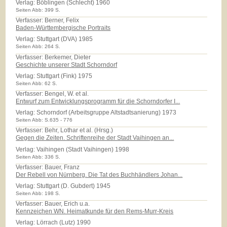
Verlag:
Böblingen (Schlecht) 1960
Seiten Abb: 399 S.
Verfasser: Berner, Felix
Baden-Württembergische Portraits
Verlag:
Stuttgart (DVA) 1985
Seiten Abb: 264 S.
Verfasser: Berkemer, Dieter
Geschichte unserer Stadt Schorndorf
Verlag:
Stuttgart (Fink) 1975
Seiten Abb: 62 S.
Verfasser: Bengel, W. et al.
Entwurf zum Entwicklungsprogramm für die Schorndorfer I...
Verlag:
Schorndorf (Arbeitsgruppe Altstadtsanierung) 1973
Seiten Abb: S.635 - 776
Verfasser: Behr, Lothar et al. (Hrsg.)
Gegen die Zeiten. Schriftenreihe der Stadt Vaihingen an...
Verlag:
Vaihingen (Stadt Vaihingen) 1998
Seiten Abb: 336 S.
Verfasser: Bauer, Franz
Der Rebell von Nürnberg. Die Tat des Buchhändlers Johan...
Verlag:
Stuttgart (D. Gubdert) 1945
Seiten Abb: 198 S.
Verfasser: Bauer, Erich u.a.
Kennzeichen WN. Heimatkunde für den Rems-Murr-Kreis
Verlag:
Lörrach (Lutz) 1990