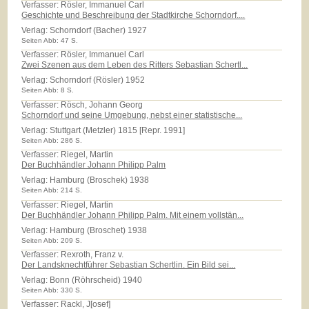
Verfasser: Rösler, Immanuel Carl
Geschichte und Beschreibung der Stadtkirche Schorndorf....
Verlag:
Schorndorf (Bacher) 1927
Seiten Abb: 47 S.
Verfasser: Rösler, Immanuel Carl
Zwei Szenen aus dem Leben des Ritters Sebastian Schertl...
Verlag:
Schorndorf (Rösler) 1952
Seiten Abb: 8 S.
Verfasser: Rösch, Johann Georg
Schorndorf und seine Umgebung, nebst einer statistische...
Verlag:
Stuttgart (Metzler) 1815 [Repr. 1991]
Seiten Abb: 286 S.
Verfasser: Riegel, Martin
Der Buchhändler Johann Philipp Palm
Verlag:
Hamburg (Broschek) 1938
Seiten Abb: 214 S.
Verfasser: Riegel, Martin
Der Buchhändler Johann Philipp Palm. Mit einem vollstän...
Verlag:
Hamburg (Broschet) 1938
Seiten Abb: 209 S.
Verfasser: Rexroth, Franz v.
Der Landsknechtführer Sebastian Schertlin. Ein Bild sei...
Verlag:
Bonn (Röhrscheid) 1940
Seiten Abb: 330 S.
Verfasser: Rackl, J[osef]