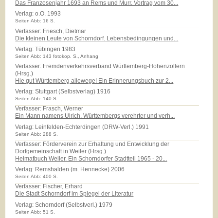
Das Franzosenjahr 1693 an Rems und Murr. Vortrag vom 30...
Verlag:
o.O. 1993
Seiten Abb: 16 S.
Verfasser: Friesch, Dietmar
Die kleinen Leute von Schorndorf. Lebensbedingungen und...
Verlag:
Tübingen 1983
Seiten Abb: 143 fotokop. S., Anhang
Verfasser: Fremdenverkehrsverband Württemberg-Hohenzollern
(Hrsg.)
Hie gut Württemberg allewege! Ein Erinnerungsbuch zur 2...
Verlag:
Stuttgart (Selbstverlag) 1916
Seiten Abb: 140 S.
Verfasser: Frasch, Werner
Ein Mann namens Ulrich. Württembergs verehrter und verh...
Verlag:
Leinfelden-Echterdingen (DRW-Verl.) 1991
Seiten Abb: 288 S.
Verfasser: Förderverein zur Erhaltung und Entwicklung der
Dorfgemeinschaft in Weiler (Hrsg.)
Heimatbuch Weiler. Ein Schorndorfer Stadtteil 1965 - 20...
Verlag:
Remshalden (m. Hennecke) 2006
Seiten Abb: 400 S.
Verfasser: Fischer, Erhard
Die Stadt Schorndorf im Spiegel der Literatur
Verlag:
Schorndorf (Selbstverl.) 1979
Seiten Abb: 51 S.