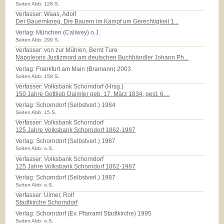
Seiten Abb: 128 S.
Verfasser: Waas, Adolf
Der Bauernkrieg. Die Bauern im Kampf um Gerechtigkeit 1...
Verlag:
München (Callwey) o.J.
Seiten Abb: 299 S.
Verfasser: von zur Mühlen, Bernt Ture
Napoleons Justizmord am deutschen Buchhändler Johann Ph...
Verlag:
Frankfurt am Main (Bramann) 2003
Seiten Abb: 158 S.
Verfasser: Volksbank Schorndorf (Hrsg.)
150 Jahre Gottlieb Daimler geb. 17. März 1834, gest. 6....
Verlag:
Schorndorf (Selbstverl.) 1984
Seiten Abb: 15 S.
Verfasser: Volksbank Schorndorf
125 Jahre Volksbank Schorndorf 1862-1987
Verlag:
Schorndorf (Selbstverl.) 1987
Seiten Abb: o.S.
Verfasser: Volksbank Schorndorf
125 Jahre Volksbank Schorndorf 1862-1987
Verlag:
Schorndorf (Selbstverl.) 1987
Seiten Abb: o.S.
Verfasser: Ulmer, Rolf
Stadtkirche Schorndorf
Verlag:
Schorndorf (Ev. Pfarramt Stadtkirche) 1995
Seiten Abb: o.S.