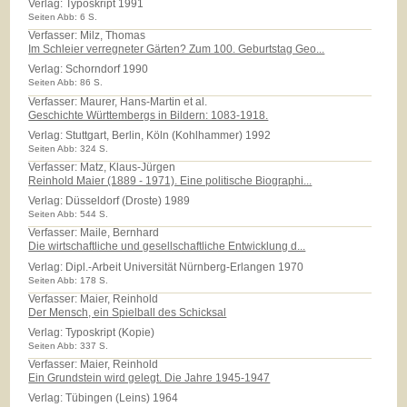
Verlag:
Typoskript 1991
Seiten Abb: 6 S.
Verfasser: Milz, Thomas
Im Schleier verregneter Gärten? Zum 100. Geburtstag Geo...
Verlag:
Schorndorf 1990
Seiten Abb: 86 S.
Verfasser: Maurer, Hans-Martin et al.
Geschichte Württembergs in Bildern: 1083-1918.
Verlag:
Stuttgart, Berlin, Köln (Kohlhammer) 1992
Seiten Abb: 324 S.
Verfasser: Matz, Klaus-Jürgen
Reinhold Maier (1889 - 1971). Eine politische Biographi...
Verlag:
Düsseldorf (Droste) 1989
Seiten Abb: 544 S.
Verfasser: Maile, Bernhard
Die wirtschaftliche und gesellschaftliche Entwicklung d...
Verlag:
Dipl.-Arbeit Universität Nürnberg-Erlangen 1970
Seiten Abb: 178 S.
Verfasser: Maier, Reinhold
Der Mensch, ein Spielball des Schicksal
Verlag:
Typoskript (Kopie)
Seiten Abb: 337 S.
Verfasser: Maier, Reinhold
Ein Grundstein wird gelegt. Die Jahre 1945-1947
Verlag:
Tübingen (Leins) 1964