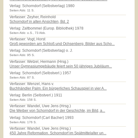
Verlag:
Schorndorf (Selbstverlag) 1980
Seiten Abb: 11 S.
Verfasser: Zeyher, Reinhold
Schorndorf in alten Ansichten, Bd. 2
Verlag:
Zaltbommel (Europ. Bibliothek) 1978
Seiten Abb: o.S., 73 Abb.
Verfasser: Vogt, Horst
Groß geworden am Schloß und Ochsenberg. Bilder aus Scho...
Verlag:
Schorndorf (Selbstverlag) o. J.
Seiten Abb: 95 S.
Verfasser: Wetzel, Hermann (Hrsg.)
Unser Gymnasiumgebäude feiert sein 50 jähriges Jubiläum...
Verlag:
Schorndorf (Selbstverl.) 1957
Seiten Abb: 87 S.
Verfasser: Wenzel, Hans v.
Buchhändler Palm. Ein bürgerliches Schauspiel in vier A...
Verlag:
Berlin (Selbstverl.) 1911
Seiten Abb: 158 S.
Verfasser: Wandel, Uwe Jens (Hrsg.)
Die Weiber von Schorndorf in der Geschichte, im Bild, a...
Verlag:
Schorndorf (Carl Bacher) 1993
Seiten Abb: 176 S.
Verfasser: Wandel, Uwe Jens (Hrsg.)
450 Jahre Reformation. Schorndorf im Spätmittelalter un...