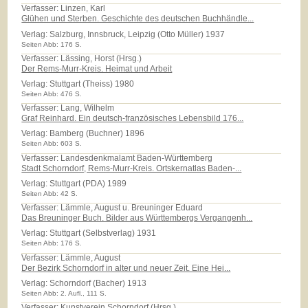
Verfasser: Linzen, Karl
Glühen und Sterben. Geschichte des deutschen Buchhändle...
Verlag:
Salzburg, Innsbruck, Leipzig (Otto Müller) 1937
Seiten Abb: 176 S.
Verfasser: Lässing, Horst (Hrsg.)
Der Rems-Murr-Kreis. Heimat und Arbeit
Verlag:
Stuttgart (Theiss) 1980
Seiten Abb: 476 S.
Verfasser: Lang, Wilhelm
Graf Reinhard. Ein deutsch-französisches Lebensbild 176...
Verlag:
Bamberg (Buchner) 1896
Seiten Abb: 603 S.
Verfasser: Landesdenkmalamt Baden-Württemberg
Stadt Schorndorf, Rems-Murr-Kreis. Ortskernatlas Baden-...
Verlag:
Stuttgart (PDA) 1989
Seiten Abb: 42 S.
Verfasser: Lämmle, August u. Breuninger Eduard
Das Breuninger Buch. Bilder aus Württembergs Vergangenh...
Verlag:
Stuttgart (Selbstverlag) 1931
Seiten Abb: 176 S.
Verfasser: Lämmle, August
Der Bezirk Schorndorf in alter und neuer Zeit. Eine Hei...
Verlag:
Schorndorf (Bacher) 1913
Seiten Abb: 2. Aufl., 111 S.
Verfasser: Kunstverein Schorndorf (Hrsg.)