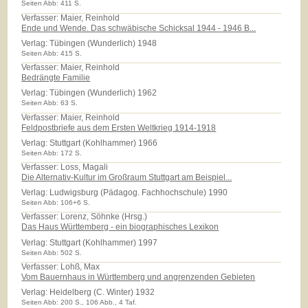
Seiten Abb: 411 S.
Verfasser: Maier, Reinhold
Ende und Wende. Das schwäbische Schicksal 1944 - 1946 B...
Verlag:
Tübingen (Wunderlich) 1948
Seiten Abb: 415 S.
Verfasser: Maier, Reinhold
Bedrängte Familie
Verlag:
Tübingen (Wunderlich) 1962
Seiten Abb: 63 S.
Verfasser: Maier, Reinhold
Feldpostbriefe aus dem Ersten Weltkrieg 1914-1918
Verlag:
Stuttgart (Kohlhammer) 1966
Seiten Abb: 172 S.
Verfasser: Loss, Magali
Die Alternativ-Kultur im Großraum Stuttgart am Beispiel...
Verlag:
Ludwigsburg (Pädagog. Fachhochschule) 1990
Seiten Abb: 106+6 S.
Verfasser: Lorenz, Söhnke (Hrsg.)
Das Haus Württemberg - ein biographisches Lexikon
Verlag:
Stuttgart (Kohlhammer) 1997
Seiten Abb: 502 S.
Verfasser: Lohß, Max
Vom Bauernhaus in Württemberg und angrenzenden Gebieten
Verlag:
Heidelberg (C. Winter) 1932
Seiten Abb: 200 S., 106 Abb., 4 Taf.