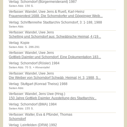
Verlag:
Schorndorf (Bürgermeisteramt) 1987
Seiten Abb: 156 S.
Verfasser: Wandel, Uwe Jens & Rueß, Karl-Heinz
Frauenprotest 1688. Die Schorndorfer und Göppinger Weib...
Verlag:
Schriftenreihe Stadtarchiv Schorndorf, 3: 1-188, 1988
Seiten Abb:
Verfasser: Wandel, Uwe Jens
Schelling und Schorndorf aus: Schwäbische Heimat, 4 (19...
Verlag:
Kopie
Seiten Abb: S. 286-291
Verfasser: Wandel, Uwe Jens
Gottlieb Daimler und Schorndorf. Eine Dokumentation 183...
Verlag:
Schorndorf (Rösler) 1984
Seiten Abb: 70 S. + Ahnentafel
Verfasser: Wandel, Uwe Jens
Die Weiber von Schorndorf Schwäb. Heimat, H. 3, 1988, S...
Verlag:
Stuttgart (Konrad Theiss) 1988
Seiten Abb:
Verfasser: Wandel, Jens Uwe (Hrsg.)
150 Jahre Gottlieb Daimler. Ausstellung des Stadtarchiv...
Verlag:
Schorndorf (BMA) 1984
Seiten Abb: 155 S.
Verfasser: Walter, Eva & Pfündel, Thomas
Schorndorf
Verlag:
Leinfelden (DRW) 1992