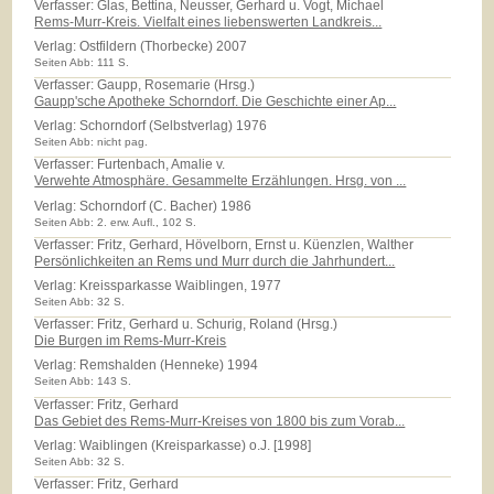
Verfasser: Glas, Bettina, Neusser, Gerhard u. Vogt, Michael
Rems-Murr-Kreis. Vielfalt eines liebenswerten Landkreis...
Verlag:
Ostfildern (Thorbecke) 2007
Seiten Abb: 111 S.
Verfasser: Gaupp, Rosemarie (Hrsg.)
Gaupp'sche Apotheke Schorndorf. Die Geschichte einer Ap...
Verlag:
Schorndorf (Selbstverlag) 1976
Seiten Abb: nicht pag.
Verfasser: Furtenbach, Amalie v.
Verwehte Atmosphäre. Gesammelte Erzählungen. Hrsg. von ...
Verlag:
Schorndorf (C. Bacher) 1986
Seiten Abb: 2. erw. Aufl., 102 S.
Verfasser: Fritz, Gerhard, Hövelborn, Ernst u. Küenzlen, Walther
Persönlichkeiten an Rems und Murr durch die Jahrhundert...
Verlag:
Kreissparkasse Waiblingen, 1977
Seiten Abb: 32 S.
Verfasser: Fritz, Gerhard u. Schurig, Roland (Hrsg.)
Die Burgen im Rems-Murr-Kreis
Verlag:
Remshalden (Henneke) 1994
Seiten Abb: 143 S.
Verfasser: Fritz, Gerhard
Das Gebiet des Rems-Murr-Kreises von 1800 bis zum Vorab...
Verlag:
Waiblingen (Kreisparkasse) o.J. [1998]
Seiten Abb: 32 S.
Verfasser: Fritz, Gerhard