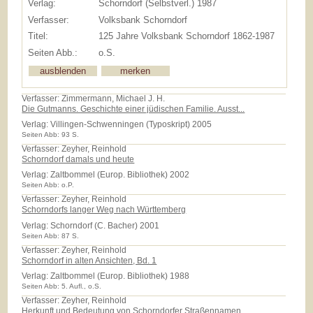
Verlag:
Schorndorf (Selbstverl.) 1987
Verfasser:
Volksbank Schorndorf
Titel:
125 Jahre Volksbank Schorndorf 1862-1987
Seiten Abb.:
o.S.
Verfasser: Zimmermann, Michael J. H.
Die Gutmanns. Geschichte einer jüdischen Familie. Ausst...
Verlag:
Villingen-Schwenningen (Typoskript) 2005
Seiten Abb: 93 S.
Verfasser: Zeyher, Reinhold
Schorndorf damals und heute
Verlag:
Zaltbommel (Europ. Bibliothek) 2002
Seiten Abb: o.P.
Verfasser: Zeyher, Reinhold
Schorndorfs langer Weg nach Württemberg
Verlag:
Schorndorf (C. Bacher) 2001
Seiten Abb: 87 S.
Verfasser: Zeyher, Reinhold
Schorndorf in alten Ansichten, Bd. 1
Verlag:
Zaltbommel (Europ. Bibliothek) 1988
Seiten Abb: 5. Aufl., o.S.
Verfasser: Zeyher, Reinhold
Herkunft und Bedeutung von Schorndorfer Straßennamen.