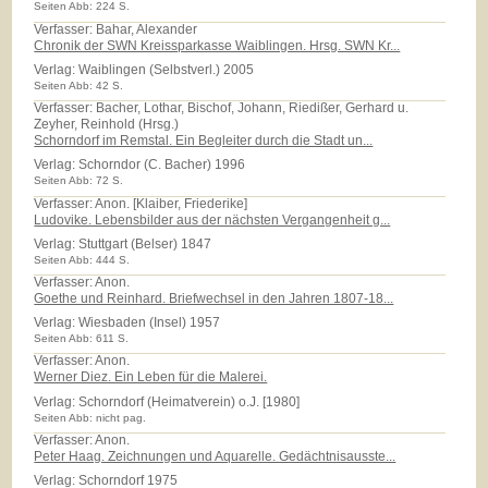
Seiten Abb: 224 S.
Verfasser: Bahar, Alexander
Chronik der SWN Kreissparkasse Waiblingen. Hrsg. SWN Kr...
Verlag:
Waiblingen (Selbstverl.) 2005
Seiten Abb: 42 S.
Verfasser: Bacher, Lothar, Bischof, Johann, Riedißer, Gerhard u.
Zeyher, Reinhold (Hrsg.)
Schorndorf im Remstal. Ein Begleiter durch die Stadt un...
Verlag:
Schorndor (C. Bacher) 1996
Seiten Abb: 72 S.
Verfasser: Anon. [Klaiber, Friederike]
Ludovike. Lebensbilder aus der nächsten Vergangenheit g...
Verlag:
Stuttgart (Belser) 1847
Seiten Abb: 444 S.
Verfasser: Anon.
Goethe und Reinhard. Briefwechsel in den Jahren 1807-18...
Verlag:
Wiesbaden (Insel) 1957
Seiten Abb: 611 S.
Verfasser: Anon.
Werner Diez. Ein Leben für die Malerei.
Verlag:
Schorndorf (Heimatverein) o.J. [1980]
Seiten Abb: nicht pag.
Verfasser: Anon.
Peter Haag. Zeichnungen und Aquarelle. Gedächtnisausste...
Verlag:
Schorndorf 1975