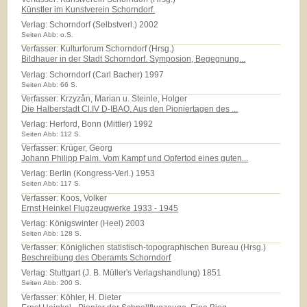
Künstler im Kunstverein Schorndorf.
Verlag:
Schorndorf (Selbstverl.) 2002
Seiten Abb: o.S.
Verfasser: Kulturforum Schorndorf (Hrsg.)
Bildhauer in der Stadt Schorndorf. Symposion, Begegnung...
Verlag:
Schorndorf (Carl Bacher) 1997
Seiten Abb: 66 S.
Verfasser: Krzyzån, Marian u. Steinle, Holger
Die Halberstadt Cl.IV D-IBAO. Aus den Pioniertagen des ...
Verlag:
Herford, Bonn (Mittler) 1992
Seiten Abb: 112 S.
Verfasser: Krüger, Georg
Johann Philipp Palm. Vom Kampf und Opfertod eines guten...
Verlag:
Berlin (Kongress-Verl.) 1953
Seiten Abb: 117 S.
Verfasser: Koos, Volker
Ernst Heinkel Flugzeugwerke 1933 - 1945
Verlag:
Königswinter (Heel) 2003
Seiten Abb: 128 S.
Verfasser: Königlichen statistisch-topographischen Bureau (Hrsg.)
Beschreibung des Oberamts Schorndorf
Verlag:
Stuttgart (J. B. Müller's Verlagshandlung) 1851
Seiten Abb: 200 S.
Verfasser: Köhler, H. Dieter