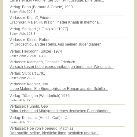
Ernst Heinkel - Pionier der Schnellflugzeuge. Eine Biog...
Verlag:
Bonn (Bernard & Graefe) 1999
Seiten Abb: 309 S.
Verfasser: Knauß, Frieder
Graphiker, Maler, Illustrator. Frieder Knauß in memoria...
Verlag:
Stuttgart (J. Fink) o.J. [1977]
Seiten Abb: 128 S.
Verfasser: Kieser, Robert
Im Jagdschloß an der Rems. Aus meinen Jugendjahren.
Verlag:
Heilbronn (Salzer) 1974
Seiten Abb: 2. Aufl., 111 S.
Verfasser: Kielmann, Christian Friedrich
Versuch kurzer Lebensbeschreibungen berühmter Wirtember...
Verlag:
Stuttgart 1791
Seiten Abb: 222 S.
Verfasser: Keppler, Utta
Liebe Malerin. Ein Biographischer Roman aus der Schille...
Verlag:
Tübingen (Wunderlich) 1976
Seiten Abb: 275 S.
Verfasser: Hunold, Geo
Palm. Leben und Märtyrertod eines deutschen Buchhändler...
Verlag:
Konstanz (Hirsch, Carl) o. J.
Seiten Abb: 336 S.
Verfasser: Hoe von Hoenegg, Matthias
Das sanffte, selige, friedliche ligen, schlaffen und wo...