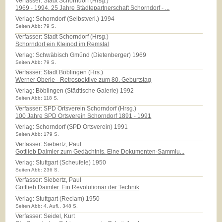
Verfasser: Stadt Schorndorf (Hrsg.)
1969 - 1994. 25 Jahre Städtepartnerschaft Schorndorf - ...
Verlag:
Schorndorf (Selbstverl.) 1994
Seiten Abb: 79 S.
Verfasser: Stadt Schorndorf (Hrsg.)
Schorndorf ein Kleinod im Remstal
Verlag:
Schwäbisch Gmünd (Dietenberger) 1969
Seiten Abb: 79 S.
Verfasser: Stadt Böblingen (Hrs.)
Werner Oberle - Retrospektive zum 80. Geburtstag
Verlag:
Böblingen (Städtische Galerie) 1992
Seiten Abb: 118 S.
Verfasser: SPD Ortsverein Schorndorf (Hrsg.)
100 Jahre SPD Ortsverein Schorndorf 1891 - 1991
Verlag:
Schorndorf (SPD Ortsverein) 1991
Seiten Abb: 179 S.
Verfasser: Siebertz, Paul
Gottlieb Daimler zum Gedächtnis. Eine Dokumenten-Sammlu...
Verlag:
Stuttgart (Scheufele) 1950
Seiten Abb: 236 S.
Verfasser: Siebertz, Paul
Gottlieb Daimler. Ein Revolutionär der Technik
Verlag:
Stuttgart (Reclam) 1950
Seiten Abb: 4. Aufl., 348 S.
Verfasser: Seidel, Kurt