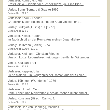
Verfasser: Köhler, H. Dieter
Ernst Heinkel - Pionier der Schnellflugzeuge. Eine Biog...
Verlag:
Bonn (Bernard & Graefe) 1999
Seiten Abb: 309 S.
Verfasser: Knauß, Frieder
Graphiker, Maler, Illustrator. Frieder Knauß in memoria...
Verlag:
Stuttgart (J. Fink) o.J. [1977]
Seiten Abb: 128 S.
Verfasser: Kieser, Robert
Im Jagdschloß an der Rems. Aus meinen Jugendjahren.
Verlag:
Heilbronn (Salzer) 1974
Seiten Abb: 2. Aufl., 111 S.
Verfasser: Kielmann, Christian Friedrich
Versuch kurzer Lebensbeschreibungen berühmter Wirtember...
Verlag:
Stuttgart 1791
Seiten Abb: 222 S.
Verfasser: Keppler, Utta
Liebe Malerin. Ein Biographischer Roman aus der Schille...
Verlag:
Tübingen (Wunderlich) 1976
Seiten Abb: 275 S.
Verfasser: Hunold, Geo
Palm. Leben und Märtyrertod eines deutschen Buchhändler...
Verlag:
Konstanz (Hirsch, Carl) o. J.
Seiten Abb: 336 S.
Verfasser: Hoe von Hoenegg, Matthias