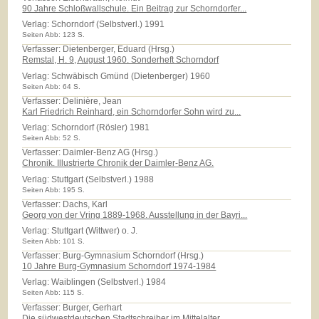
90 Jahre Schloßwallschule. Ein Beitrag zur Schorndorfer...
Verlag:
Schorndorf (Selbstverl.) 1991
Seiten Abb: 123 S.
Verfasser: Dietenberger, Eduard (Hrsg.)
Remstal, H. 9, August 1960. Sonderheft Schorndorf
Verlag:
Schwäbisch Gmünd (Dietenberger) 1960
Seiten Abb: 64 S.
Verfasser: Delinière, Jean
Karl Friedrich Reinhard, ein Schorndorfer Sohn wird zu...
Verlag:
Schorndorf (Rösler) 1981
Seiten Abb: 52 S.
Verfasser: Daimler-Benz AG (Hrsg.)
Chronik. Illustrierte Chronik der Daimler-Benz AG.
Verlag:
Stuttgart (Selbstverl.) 1988
Seiten Abb: 195 S.
Verfasser: Dachs, Karl
Georg von der Vring 1889-1968. Ausstellung in der Bayri...
Verlag:
Stuttgart (Wittwer) o. J.
Seiten Abb: 101 S.
Verfasser: Burg-Gymnasium Schorndorf (Hrsg.)
10 Jahre Burg-Gymnasium Schorndorf 1974-1984
Verlag:
Waiblingen (Selbstverl.) 1984
Seiten Abb: 115 S.
Verfasser: Burger, Gerhart
Die südwestdeutschen Stadtschreiber im Mittelalter.