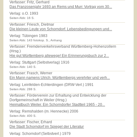
Verfasser: Fritz, Gerhard
Das Franzosenjahr 1693 an Rems und Murr. Vortrag vom 30...
Verlag:
o.O. 1993
Seiten Abb: 16 S.
Verfasser: Friesch, Dietmar
Die kleinen Leute von Schorndorf. Lebensbedingungen und...
Verlag:
Tübingen 1983
Seiten Abb: 143 fotokop. S., Anhang
Verfasser: Fremdenverkehrsverband Württemberg-Hohenzollern
(Hrsg.)
Hie gut Württemberg allewege! Ein Erinnerungsbuch zur 2...
Verlag:
Stuttgart (Selbstverlag) 1916
Seiten Abb: 140 S.
Verfasser: Frasch, Werner
Ein Mann namens Ulrich. Württembergs verehrter und verh...
Verlag:
Leinfelden-Echterdingen (DRW-Verl.) 1991
Seiten Abb: 288 S.
Verfasser: Förderverein zur Erhaltung und Entwicklung der
Dorfgemeinschaft in Weiler (Hrsg.)
Heimatbuch Weiler. Ein Schorndorfer Stadtteil 1965 - 20...
Verlag:
Remshalden (m. Hennecke) 2006
Seiten Abb: 400 S.
Verfasser: Fischer, Erhard
Die Stadt Schorndorf im Spiegel der Literatur
Verlag:
Schorndorf (Selbstverl.) 1979