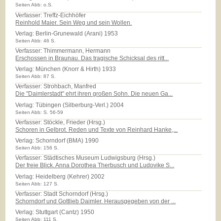
Seiten Abb: o.S.
Verfasser: Treffz-Eichhöfer
Reinhold Maier. Sein Weg und sein Wollen.
Verlag:
Berlin-Grunewald (Arani) 1953
Seiten Abb: 46 S.
Verfasser: Thimmermann, Hermann
Erschossen in Braunau. Das tragische Schicksal des ritt...
Verlag:
München (Knorr & Hirth) 1933
Seiten Abb: 87 S.
Verfasser: Strohbach, Manfred
Die "Daimlerstadt" ehrt ihren großen Sohn. Die neuen Ga...
Verlag:
Tübingen (Silberburg-Verl.) 2004
Seiten Abb: S. 56-59
Verfasser: Stöckle, Frieder (Hrsg.)
Schoren in Gelbrot. Reden und Texte von Reinhard Hanke,...
Verlag:
Schorndorf (BMA) 1990
Seiten Abb: 156 S.
Verfasser: Städtisches Museum Ludwigsburg (Hrsg.)
Der freie Blick. Anna Dorothea Therbusch und Ludovike S...
Verlag:
Heidelberg (Kehrer) 2002
Seiten Abb: 127 S.
Verfasser: Stadt Schorndorf (Hrsg.)
Schorndorf und Gottlieb Daimler. Herausgegeben von der ...
Verlag:
Stuttgart (Cantz) 1950
Seiten Abb: 111 S.