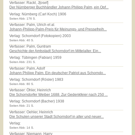
Verfasser: Rackl, J[osef]
Der Nürnberger Buchhändler Johann Philipp Palm, ein Opf...
Verlag:
Nürnberg (Carl Koch) 1906
Seiten Abb: 176 S.
Verfasser: Palm, Ulrich et al.
Johann-Philipp-Palm-Preis für Meinungs- und Pressefreih...
Verlag:
Schorndorf (Fotokopien) 2003
Seiten Abb: 40 S.
Verfasser: Palm, Guntram
Geschichte der Amtsstadt Schorndorf im Mittelalter. Ein...
Verlag:
Tübingen (Fabian) 1959
Seiten Abb: 231 S.
Verfasser: Palm, Adolf
Johann Philipp Palm. Ein deutscher Patriot aus Schorndo...
Verlag:
Schorndorf (Rösler) 1983
Seiten Abb: 80 S.
Verfasser: Öhler, Heinrich
Die Schorndorfer Weiber 1688. Zur Gedenkfeier nach 250 ...
Verlag:
Schorndorf (Bacher) 1938
Seiten Abb: 21 S.
Verfasser: Oehler, Heinrich
Die Schulen unserer Stadt Schorndorf in alter und neuer...
Verlag:
Seiten Abb: 14 S.
Verfasser: Niemann, Harry