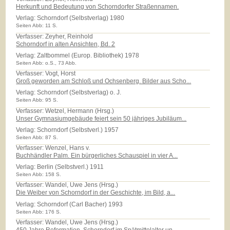
Herkunft und Bedeutung von Schorndorfer Straßennamen.
Verlag:
Schorndorf (Selbstverlag) 1980
Seiten Abb: 11 S.
Verfasser: Zeyher, Reinhold
Schorndorf in alten Ansichten, Bd. 2
Verlag:
Zaltbommel (Europ. Bibliothek) 1978
Seiten Abb: o.S., 73 Abb.
Verfasser: Vogt, Horst
Groß geworden am Schloß und Ochsenberg. Bilder aus Scho...
Verlag:
Schorndorf (Selbstverlag) o. J.
Seiten Abb: 95 S.
Verfasser: Wetzel, Hermann (Hrsg.)
Unser Gymnasiumgebäude feiert sein 50 jähriges Jubiläum...
Verlag:
Schorndorf (Selbstverl.) 1957
Seiten Abb: 87 S.
Verfasser: Wenzel, Hans v.
Buchhändler Palm. Ein bürgerliches Schauspiel in vier A...
Verlag:
Berlin (Selbstverl.) 1911
Seiten Abb: 158 S.
Verfasser: Wandel, Uwe Jens (Hrsg.)
Die Weiber von Schorndorf in der Geschichte, im Bild, a...
Verlag:
Schorndorf (Carl Bacher) 1993
Seiten Abb: 176 S.
Verfasser: Wandel, Uwe Jens (Hrsg.)
450 Jahre Reformation. Schorndorf im Spätmittelalter un...