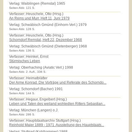
Verlag:
Waiblingen (Remstal) 1965
Seiten Abb: 121 S.
Verfasser: Heuschele, Otto (Hrsg.)
An Rems und Murr. Heft 11, Juni 1979
Verlag:
Schwäbisch Gmünd (Einhorn-Verl.) 1979
Seiten Abb: 128 S.
Verfasser: Heuschele, Otto (Hrsg.)
Schorndorf Remstal, Heft 22, Dezember 1968
Verlag:
Schwäbisch Gmünd (Dietenberger) 1968
Seiten Abb: 136 S.
Verfasser: Heinkel, Ernst
Stürmisches Leben
Verlag:
Oberhaching (Aviatic Verl.) 1998
Seiten Abb: 2. Aufl., 338 S.
Verfasser: Heimatblätter
Der Arme Konrad. Die Vorträge und Referate des Schorndo...
Verlag:
Schorndorf (Bacher) 1991
Seiten Abb: 144 S.
Verfasser: Hegaur, Engelbert (Hrsg.)
Leben und Taten des weiland wohledlen Ritters Sebastian...
Verlag:
München (Langen) o.J.
Seiten Abb: 286 S.
Verfasser: Hauptstaatsarchiv Stuttgart (Hrsg.)
Reinhold Maier 1889 - 1971. Ausstellung des Hauptstaats...
Verlag:
Stuttgart (Kohlhammer) 1988