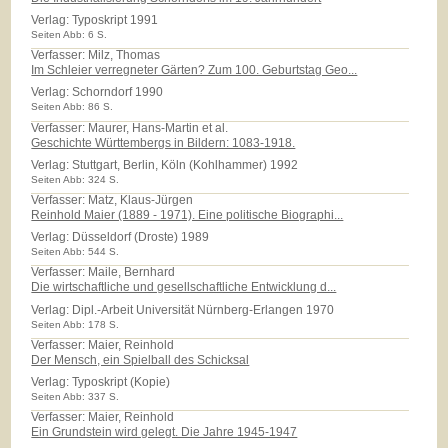
Verlag:
Typoskript 1991
Seiten Abb: 6 S.
Verfasser: Milz, Thomas
Im Schleier verregneter Gärten? Zum 100. Geburtstag Geo...
Verlag:
Schorndorf 1990
Seiten Abb: 86 S.
Verfasser: Maurer, Hans-Martin et al.
Geschichte Württembergs in Bildern: 1083-1918.
Verlag:
Stuttgart, Berlin, Köln (Kohlhammer) 1992
Seiten Abb: 324 S.
Verfasser: Matz, Klaus-Jürgen
Reinhold Maier (1889 - 1971). Eine politische Biographi...
Verlag:
Düsseldorf (Droste) 1989
Seiten Abb: 544 S.
Verfasser: Maile, Bernhard
Die wirtschaftliche und gesellschaftliche Entwicklung d...
Verlag:
Dipl.-Arbeit Universität Nürnberg-Erlangen 1970
Seiten Abb: 178 S.
Verfasser: Maier, Reinhold
Der Mensch, ein Spielball des Schicksal
Verlag:
Typoskript (Kopie)
Seiten Abb: 337 S.
Verfasser: Maier, Reinhold
Ein Grundstein wird gelegt. Die Jahre 1945-1947