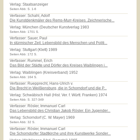
Verlag:
Staatsanzeiger
Seiten Abb: S. 1-6
Verfasser: Schahl, Adolf
Die Kunstdenkmäler des Rems-Murr-Kreises. Zeichnerische...
Verlag:
München (Deutscher Kunstverlag 1983
Seiten Abb: 1701 S.
Verfasser: Sauer, Paul
In stürmischer Zeit. Lebensbild des Menschen und Politi...
Verlag:
Stuttgart (Klett) 1989
Seiten Abb: 172 S.
Verfasser: Rummel, Erich
Das Bild der Städte und Dörfer des Kreises Waiblingen i...
Verlag:
Waiblingen (Kreisverband) 1952
Seiten Abb: 164 S.
Verfasser: Ruepprecht, Hans-Ulrich v.
Die Brecht in Weißlensburg, die in Schorndorf und die P...
Verlag:
Schwäbisch Hall (Hist. Ver. f. Württ. Franken) 1974
Seiten Abb: S. 327-349
Verfasser: Rösler, Immanuel Carl
Das Lebensbild des Christian Jakob Rösler. Ein Jugender...
Verlag:
Schorndorf (C. W. Mayer) 1969
Seiten Abb: 32 S.
Verfasser: Rösler, Immanuel Carl
Die Schorndorfer Stadtkirche und ihre Kunstwerke Sonder...