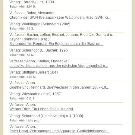
Verlag:
Lörrach (Lutz) 1990
Seiten Abb: 224 S.
Verfasser: Bahar, Alexander
Chronik der SWN Kreissparkasse Waiblingen. Hrsg. SWN Kr...
Verlag:
Waiblingen (Selbstverl.) 2005
Seiten Abb: 42 S.
Verfasser: Bacher, Lothar, Bischof, Johann, Riedißer, Gerhard u.
Zeyher, Reinhold (Hrsg.)
Schorndorf im Remstal. Ein Begleiter durch die Stadt un...
Verlag:
Schorndor (C. Bacher) 1996
Seiten Abb: 72 S.
Verfasser: Anon. [Klaiber, Friederike]
Ludovike. Lebensbilder aus der nächsten Vergangenheit g...
Verlag:
Stuttgart (Belser) 1847
Seiten Abb: 444 S.
Verfasser: Anon.
Goethe und Reinhard. Briefwechsel in den Jahren 1807-18...
Verlag:
Wiesbaden (Insel) 1957
Seiten Abb: 611 S.
Verfasser: Anon.
Werner Diez. Ein Leben für die Malerei.
Verlag:
Schorndorf (Heimatverein) o.J. [1980]
Seiten Abb: nicht pag.
Verfasser: Anon.
Peter Haag. Zeichnungen und Aquarelle. Gedächtnisausste...