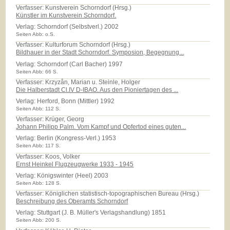
Verfasser: Kunstverein Schorndorf (Hrsg.)
Künstler im Kunstverein Schorndorf.
Verlag:
Schorndorf (Selbstverl.) 2002
Seiten Abb: o.S.
Verfasser: Kulturforum Schorndorf (Hrsg.)
Bildhauer in der Stadt Schorndorf. Symposion, Begegnung...
Verlag:
Schorndorf (Carl Bacher) 1997
Seiten Abb: 66 S.
Verfasser: Krzyzån, Marian u. Steinle, Holger
Die Halberstadt Cl.IV D-IBAO. Aus den Pioniertagen des ...
Verlag:
Herford, Bonn (Mittler) 1992
Seiten Abb: 112 S.
Verfasser: Krüger, Georg
Johann Philipp Palm. Vom Kampf und Opfertod eines guten...
Verlag:
Berlin (Kongress-Verl.) 1953
Seiten Abb: 117 S.
Verfasser: Koos, Volker
Ernst Heinkel Flugzeugwerke 1933 - 1945
Verlag:
Königswinter (Heel) 2003
Seiten Abb: 128 S.
Verfasser: Königlichen statistisch-topographischen Bureau (Hrsg.)
Beschreibung des Oberamts Schorndorf
Verlag:
Stuttgart (J. B. Müller's Verlagshandlung) 1851
Seiten Abb: 200 S.