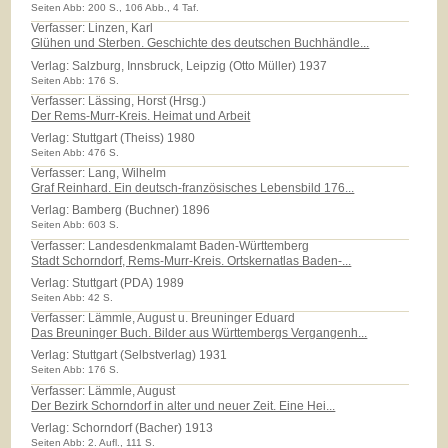
Seiten Abb: 200 S., 106 Abb., 4 Taf.
Verfasser: Linzen, Karl
Glühen und Sterben. Geschichte des deutschen Buchhändle...
Verlag:
Salzburg, Innsbruck, Leipzig (Otto Müller) 1937
Seiten Abb: 176 S.
Verfasser: Lässing, Horst (Hrsg.)
Der Rems-Murr-Kreis. Heimat und Arbeit
Verlag:
Stuttgart (Theiss) 1980
Seiten Abb: 476 S.
Verfasser: Lang, Wilhelm
Graf Reinhard. Ein deutsch-französisches Lebensbild 176...
Verlag:
Bamberg (Buchner) 1896
Seiten Abb: 603 S.
Verfasser: Landesdenkmalamt Baden-Württemberg
Stadt Schorndorf, Rems-Murr-Kreis. Ortskernatlas Baden-...
Verlag:
Stuttgart (PDA) 1989
Seiten Abb: 42 S.
Verfasser: Lämmle, August u. Breuninger Eduard
Das Breuninger Buch. Bilder aus Württembergs Vergangenh...
Verlag:
Stuttgart (Selbstverlag) 1931
Seiten Abb: 176 S.
Verfasser: Lämmle, August
Der Bezirk Schorndorf in alter und neuer Zeit. Eine Hei...
Verlag:
Schorndorf (Bacher) 1913
Seiten Abb: 2. Aufl., 111 S.