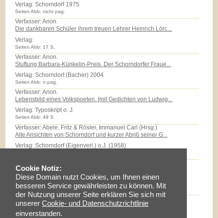
Verlag:
Schorndorf 1975
Seiten Abb: nicht pag.
Verfasser: Anon.
Die dankbaren Schüler ihrem treuen Lehrer Heinrich Lörc...
Verlag:
Seiten Abb: 17 S.
Verfasser: Anon.
Stuftung Barbara-Künkelin-Preis. Der Schorndorfer Fraue...
Verlag:
Schorndorf (Bacher) 2004
Seiten Abb: n.pag.
Verfasser: Anon.
Lebensbild eines Volkspoeten. [mit Gedichten von Ludwig...
Verlag:
Typoskript o. J.
Seiten Abb: 49 S.
Verfasser: Abele, Fritz & Rösler, Immanuel Carl (Hrsg.)
Alte Ansichten von Schorndorf und kurzer Abriß seiner G...
Verlag:
Schorndorf (Eigenverl.) o.J. (1958)
Seiten Abb: 32 S.
Verfasser: Abele, Eberhard
Cookie Notiz:
Das Röhm-Areal: Eine Zeitreise in das Quartier der 'Sti...
Diese Domain nutzt Cookies, um Ihnen einen
Verlag:
Typoskript 2006
besseren Service gewährleisten zu können. Mit
Seiten Abb: 27 S.
der Nutzung unserer Seite erklären Sie sich mit
Verfasser: Abele, Eberhard
unserer
Cookie- und Datenschutzrichtlinie
Karl Friedrich Reinhard 1761 - 1837. Vom "Wunsch, frei ...
einverstanden.
Verlag:
Schorndorf (K.-F.-Reinhard Schule) 1999