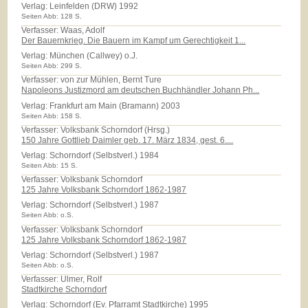
Verlag:
Leinfelden (DRW) 1992
Seiten Abb: 128 S.
Verfasser: Waas, Adolf
Der Bauernkrieg. Die Bauern im Kampf um Gerechtigkeit 1...
Verlag:
München (Callwey) o.J.
Seiten Abb: 299 S.
Verfasser: von zur Mühlen, Bernt Ture
Napoleons Justizmord am deutschen Buchhändler Johann Ph...
Verlag:
Frankfurt am Main (Bramann) 2003
Seiten Abb: 158 S.
Verfasser: Volksbank Schorndorf (Hrsg.)
150 Jahre Gottlieb Daimler geb. 17. März 1834, gest. 6....
Verlag:
Schorndorf (Selbstverl.) 1984
Seiten Abb: 15 S.
Verfasser: Volksbank Schorndorf
125 Jahre Volksbank Schorndorf 1862-1987
Verlag:
Schorndorf (Selbstverl.) 1987
Seiten Abb: o.S.
Verfasser: Volksbank Schorndorf
125 Jahre Volksbank Schorndorf 1862-1987
Verlag:
Schorndorf (Selbstverl.) 1987
Seiten Abb: o.S.
Verfasser: Ulmer, Rolf
Stadtkirche Schorndorf
Verlag:
Schorndorf (Ev. Pfarramt Stadtkirche) 1995