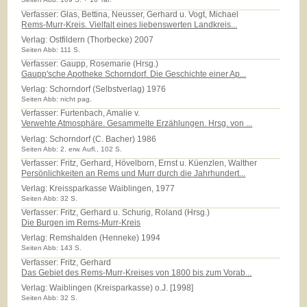
Verfasser: Glas, Bettina, Neusser, Gerhard u. Vogt, Michael
Rems-Murr-Kreis. Vielfalt eines liebenswerten Landkreis...
Verlag:
Ostfildern (Thorbecke) 2007
Seiten Abb: 111 S.
Verfasser: Gaupp, Rosemarie (Hrsg.)
Gaupp'sche Apotheke Schorndorf. Die Geschichte einer Ap...
Verlag:
Schorndorf (Selbstverlag) 1976
Seiten Abb: nicht pag.
Verfasser: Furtenbach, Amalie v.
Verwehte Atmosphäre. Gesammelte Erzählungen. Hrsg. von ...
Verlag:
Schorndorf (C. Bacher) 1986
Seiten Abb: 2. erw. Aufl., 102 S.
Verfasser: Fritz, Gerhard, Hövelborn, Ernst u. Küenzlen, Walther
Persönlichkeiten an Rems und Murr durch die Jahrhundert...
Verlag:
Kreissparkasse Waiblingen, 1977
Seiten Abb: 32 S.
Verfasser: Fritz, Gerhard u. Schurig, Roland (Hrsg.)
Die Burgen im Rems-Murr-Kreis
Verlag:
Remshalden (Henneke) 1994
Seiten Abb: 143 S.
Verfasser: Fritz, Gerhard
Das Gebiet des Rems-Murr-Kreises von 1800 bis zum Vorab...
Verlag:
Waiblingen (Kreisparkasse) o.J. [1998]
Seiten Abb: 32 S.