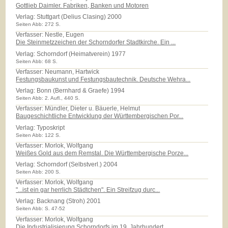
Gottlieb Daimler. Fabriken, Banken und Motoren
Verlag:
Stuttgart (Delius Clasing) 2000
Seiten Abb: 272 S.
Verfasser: Nestle, Eugen
Die Steinmetzzeichen der Schorndorfer Stadtkirche. Ein ...
Verlag:
Schorndorf (Heimatverein) 1977
Seiten Abb: 68 S.
Verfasser: Neumann, Hartwick
Festungsbaukunst und Festungsbautechnik. Deutsche Wehra...
Verlag:
Bonn (Bernhard & Graefe) 1994
Seiten Abb: 2. Aufl., 440 S.
Verfasser: Mündler, Dieter u. Bäuerle, Helmut
Baugeschichtliche Entwicklung der Württembergischen Por...
Verlag:
Typoskript
Seiten Abb: 122 S.
Verfasser: Morlok, Wolfgang
Weißes Gold aus dem Remstal. Die Württembergische Porze...
Verlag:
Schorndorf (Selbstverl.) 2004
Seiten Abb: 200 S.
Verfasser: Morlok, Wolfgang
"...ist ein gar herrlich Städtchen". Ein Streifzug durc...
Verlag:
Backnang (Stroh) 2001
Seiten Abb: S. 47-52
Verfasser: Morlok, Wolfgang
Die Industrialisierung Schorndorfs im 19. Jahrhundert