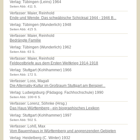
Verlag:
Tübingen (Leins) 1964
Seiten Abb: 411 S.
Verfasser: Maier, Reinhold
Ende und Wende. Das schwäbische Schicksal 1944 - 1946 B...
Verlag:
Tübingen (Wunderlich) 1948
Seiten Abb: 415 S.
Verfasser: Maier, Reinhold
Bedrängte Familie
Verlag:
Tübingen (Wunderlich) 1962
Seiten Abb: 63 S.
Verfasser: Maier, Reinhold
Feldpostbriefe aus dem Ersten Weltkrieg 1914-1918
Verlag:
Stuttgart (Kohlhammer) 1966
Seiten Abb: 172 S.
Verfasser: Loss, Magali
Die Alternativ-Kultur im Großraum Stuttgart am Beispiel...
Verlag:
Ludwigsburg (Pädagog. Fachhochschule) 1990
Seiten Abb: 106+6 S.
Verfasser: Lorenz, Söhnke (Hrsg.)
Das Haus Württemberg - ein biographisches Lexikon
Verlag:
Stuttgart (Kohlhammer) 1997
Seiten Abb: 502 S.
Verfasser: Lohß, Max
Vom Bauernhaus in Württemberg und angrenzenden Gebieten
Verlag:
Heidelberg (C. Winter) 1932