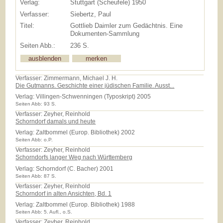
Verlag:
Stuttgart (Scheufele) 1950
Verfasser:
Siebertz, Paul
Titel:
Gottlieb Daimler zum Gedächtnis. Eine
Dokumenten-Sammlung
Seiten Abb.:
236 S.
Verfasser: Zimmermann, Michael J. H.
Die Gutmanns. Geschichte einer jüdischen Familie. Ausst...
Verlag:
Villingen-Schwenningen (Typoskript) 2005
Seiten Abb: 93 S.
Verfasser: Zeyher, Reinhold
Schorndorf damals und heute
Verlag:
Zaltbommel (Europ. Bibliothek) 2002
Seiten Abb: o.P.
Verfasser: Zeyher, Reinhold
Schorndorfs langer Weg nach Württemberg
Verlag:
Schorndorf (C. Bacher) 2001
Seiten Abb: 87 S.
Verfasser: Zeyher, Reinhold
Schorndorf in alten Ansichten, Bd. 1
Verlag:
Zaltbommel (Europ. Bibliothek) 1988
Seiten Abb: 5. Aufl., o.S.
Verfasser: Zeyher, Reinhold