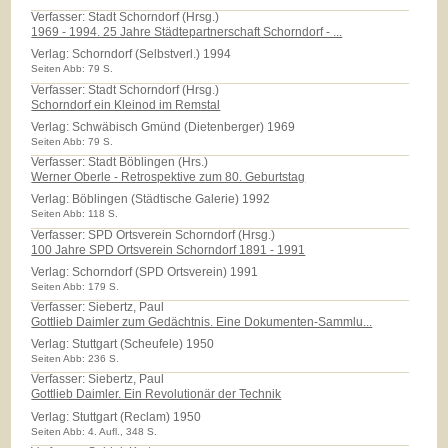
Verfasser: Stadt Schorndorf (Hrsg.)
1969 - 1994. 25 Jahre Städtepartnerschaft Schorndorf - ...
Verlag:
Schorndorf (Selbstverl.) 1994
Seiten Abb: 79 S.
Verfasser: Stadt Schorndorf (Hrsg.)
Schorndorf ein Kleinod im Remstal
Verlag:
Schwäbisch Gmünd (Dietenberger) 1969
Seiten Abb: 79 S.
Verfasser: Stadt Böblingen (Hrs.)
Werner Oberle - Retrospektive zum 80. Geburtstag
Verlag:
Böblingen (Städtische Galerie) 1992
Seiten Abb: 118 S.
Verfasser: SPD Ortsverein Schorndorf (Hrsg.)
100 Jahre SPD Ortsverein Schorndorf 1891 - 1991
Verlag:
Schorndorf (SPD Ortsverein) 1991
Seiten Abb: 179 S.
Verfasser: Siebertz, Paul
Gottlieb Daimler zum Gedächtnis. Eine Dokumenten-Sammlu...
Verlag:
Stuttgart (Scheufele) 1950
Seiten Abb: 236 S.
Verfasser: Siebertz, Paul
Gottlieb Daimler. Ein Revolutionär der Technik
Verlag:
Stuttgart (Reclam) 1950
Seiten Abb: 4. Aufl., 348 S.