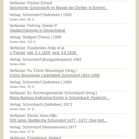
Verfasser: Fischer Erhard
Geschichte Schorndorfs im Munde der Dichter. In Erinner...
Verlag:
Schorndorf (Selbstverl.) 1993
Seiten Abb: 96 S.
Verfasser: Fehring, Günter P.
Stadtarchäologie in Deutschland.
Verlag:
Stuttgart (Theiss ) 1996
Seiten Abb: 110 S.
Verfasser: Fassbinder, Antje et al.
J. Palmer, geb. 6.1.1858, gest. 9.8.1938.
Verlag:
Schorndorf (Burggymnasium) 1982
Seiten Abb:
Verfasser: Fa. Christ. Breuninger (Hrsg.)
Christ. Breuninger Lederfabrik Schorndorf 1843-1968
Verlag:
Schorndorf (Selbstverl.) 1968
Seiten Abb: 53 S.
Verfasser: Ev. Kirchengemeinde Schornbach (Hrsg.)
Maria-Barbara-Katharina-Kirche in Schornbach. Festschri...
Verlag:
Schornbach (Selbstver.) 1972.
Seiten Abb: 37 S.
Verfasser: Etzold, Hans-Otto
500 Jahre Stadtkirche Schorndorf 1477 - 1977. Drei Vort...
Verlag:
Schorndorf (Heimatverein) 1977
Seiten Abb: 57 S.
Verfasser: Eisenbraun, Helmut