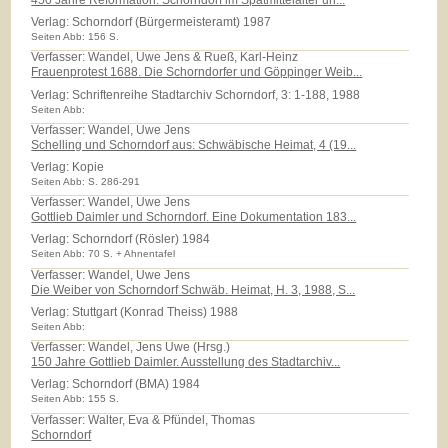
Verlag:
Schorndorf (Bürgermeisteramt) 1987
Seiten Abb: 156 S.
Verfasser: Wandel, Uwe Jens & Rueß, Karl-Heinz
Frauenprotest 1688. Die Schorndorfer und Göppinger Weib...
Verlag:
Schriftenreihe Stadtarchiv Schorndorf, 3: 1-188, 1988
Seiten Abb:
Verfasser: Wandel, Uwe Jens
Schelling und Schorndorf aus: Schwäbische Heimat, 4 (19...
Verlag:
Kopie
Seiten Abb: S. 286-291
Verfasser: Wandel, Uwe Jens
Gottlieb Daimler und Schorndorf. Eine Dokumentation 183...
Verlag:
Schorndorf (Rösler) 1984
Seiten Abb: 70 S. + Ahnentafel
Verfasser: Wandel, Uwe Jens
Die Weiber von Schorndorf Schwäb. Heimat, H. 3, 1988, S...
Verlag:
Stuttgart (Konrad Theiss) 1988
Seiten Abb:
Verfasser: Wandel, Jens Uwe (Hrsg.)
150 Jahre Gottlieb Daimler. Ausstellung des Stadtarchiv...
Verlag:
Schorndorf (BMA) 1984
Seiten Abb: 155 S.
Verfasser: Walter, Eva & Pfündel, Thomas
Schorndorf