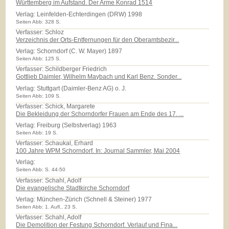
Württemberg im Aufstand. Der Arme Konrad 1514
Verlag:
Leinfelden-Echterdingen (DRW) 1998
Seiten Abb: 328 S.
Verfasser: Schloz
Verzeichnis der Orts-Entfernungen für den Oberamtsbezir...
Verlag:
Schorndorf (C. W. Mayer) 1897
Seiten Abb: 125 S.
Verfasser: Schildberger Friedrich
Gottlieb Daimler, Wilhelm Maybach und Karl Benz. Sonder...
Verlag:
Stuttgart (Daimler-Benz AG) o. J.
Seiten Abb: 109 S.
Verfasser: Schick, Margarete
Die Bekleidung der Schorndorfer Frauen am Ende des 17. ...
Verlag:
Freiburg (Selbstverlag) 1963
Seiten Abb: 19 S.
Verfasser: Schaukal, Erhard
100 Jahre WPM Schorndorf. In: Journal Sammler, Mai 2004
Verlag:
Seiten Abb: S. 44-50
Verfasser: Schahl, Adolf
Die evangelische Stadtkirche Schorndorf
Verlag:
München-Zürich (Schnell & Steiner) 1977
Seiten Abb: 1. Aufl., 23 S.
Verfasser: Schahl, Adolf
Die Demolition der Festung Schorndorf. Verlauf und Fina...