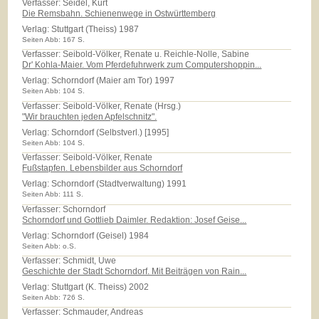
Verfasser: Seidel, Kurt
Die Remsbahn. Schienenwege in Ostwürttemberg
Verlag:
Stuttgart (Theiss) 1987
Seiten Abb: 167 S.
Verfasser: Seibold-Völker, Renate u. Reichle-Nolle, Sabine
Dr' Kohla-Maier. Vom Pferdefuhrwerk zum Computershoppin...
Verlag:
Schorndorf (Maier am Tor) 1997
Seiten Abb: 104 S.
Verfasser: Seibold-Völker, Renate (Hrsg.)
"Wir brauchten jeden Apfelschnitz".
Verlag:
Schorndorf (Selbstverl.) [1995]
Seiten Abb: 104 S.
Verfasser: Seibold-Völker, Renate
Fußstapfen. Lebensbilder aus Schorndorf
Verlag:
Schorndorf (Stadtverwaltung) 1991
Seiten Abb: 111 S.
Verfasser: Schorndorf
Schorndorf und Gottlieb Daimler. Redaktion: Josef Geise...
Verlag:
Schorndorf (Geisel) 1984
Seiten Abb: o.S.
Verfasser: Schmidt, Uwe
Geschichte der Stadt Schorndorf. Mit Beiträgen von Rain...
Verlag:
Stuttgart (K. Theiss) 2002
Seiten Abb: 726 S.
Verfasser: Schmauder, Andreas