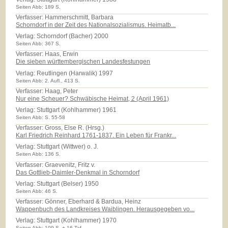
Seiten Abb: 189 S.
Verfasser: Hammerschmitt, Barbara
Schorndorf in der Zeit des Nationalsozialismus. Heimatb...
Verlag:
Schorndorf (Bacher) 2000
Seiten Abb: 367 S.
Verfasser: Haas, Erwin
Die sieben württembergischen Landesfestungen
Verlag:
Reutlingen (Harwalik) 1997
Seiten Abb: 2. Aufl., 413 S.
Verfasser: Haag, Peter
Nur eine Scheuer? Schwäbische Heimat, 2 (April 1961)
Verlag:
Stuttgart (Kohlhammer) 1961
Seiten Abb: S. 55-58
Verfasser: Gross, Else R. (Hrsg.)
Karl Friedrich Reinhard 1761-1837. Ein Leben für Frankr...
Verlag:
Stuttgart (Wittwer) o. J.
Seiten Abb: 136 S.
Verfasser: Graevenitz, Fritz v.
Das Gottlieb-Daimler-Denkmal in Schorndorf
Verlag:
Stuttgart (Belser) 1950
Seiten Abb: 46 S.
Verfasser: Gönner, Eberhard & Bardua, Heinz
Wappenbuch des Landkreises Waiblingen. Herausgegeben vo...
Verlag:
Stuttgart (Kohlhammer) 1970
Seiten Abb: 109 S. + 16 Taf.