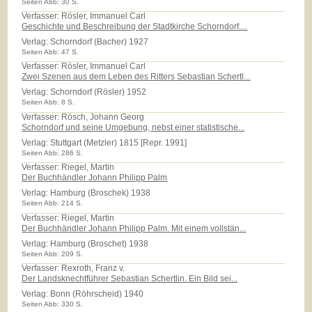
Seiten Abb: 30 S.
Verfasser: Rösler, Immanuel Carl
Geschichte und Beschreibung der Stadtkirche Schorndorf....
Verlag:
Schorndorf (Bacher) 1927
Seiten Abb: 47 S.
Verfasser: Rösler, Immanuel Carl
Zwei Szenen aus dem Leben des Ritters Sebastian Schertl...
Verlag:
Schorndorf (Rösler) 1952
Seiten Abb: 8 S.
Verfasser: Rösch, Johann Georg
Schorndorf und seine Umgebung, nebst einer statistische...
Verlag:
Stuttgart (Metzler) 1815 [Repr. 1991]
Seiten Abb: 286 S.
Verfasser: Riegel, Martin
Der Buchhändler Johann Philipp Palm
Verlag:
Hamburg (Broschek) 1938
Seiten Abb: 214 S.
Verfasser: Riegel, Martin
Der Buchhändler Johann Philipp Palm. Mit einem vollstän...
Verlag:
Hamburg (Broschet) 1938
Seiten Abb: 209 S.
Verfasser: Rexroth, Franz v.
Der Landsknechtführer Sebastian Schertlin. Ein Bild sei...
Verlag:
Bonn (Röhrscheid) 1940
Seiten Abb: 330 S.