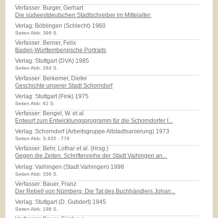
Verfasser: Burger, Gerhart
Die südwestdeutschen Stadtschreiber im Mittelalter.
Verlag:
Böblingen (Schlecht) 1960
Seiten Abb: 399 S.
Verfasser: Berner, Felix
Baden-Württembergische Portraits
Verlag:
Stuttgart (DVA) 1985
Seiten Abb: 264 S.
Verfasser: Berkemer, Dieter
Geschichte unserer Stadt Schorndorf
Verlag:
Stuttgart (Fink) 1975
Seiten Abb: 62 S.
Verfasser: Bengel, W. et al.
Entwurf zum Entwicklungsprogramm für die Schorndorfer I...
Verlag:
Schorndorf (Arbeitsgruppe Altstadtsanierung) 1973
Seiten Abb: S.635 - 776
Verfasser: Behr, Lothar et al. (Hrsg.)
Gegen die Zeiten. Schriftenreihe der Stadt Vaihingen an...
Verlag:
Vaihingen (Stadt Vaihingen) 1998
Seiten Abb: 336 S.
Verfasser: Bauer, Franz
Der Rebell von Nürnberg. Die Tat des Buchhändlers Johan...
Verlag:
Stuttgart (D. Gubdert) 1945
Seiten Abb: 198 S.