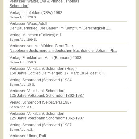
Verfasser: Walter, Eva & Pfündel, Thomas
Schorndorf
Verlag:
Leinfelden (DRW) 1992
Seiten Abb: 128 S.
Verfasser: Waas, Adolf
Der Bauernkrieg. Die Bauern im Kampf um Gerechtigkeit 1...
Verlag:
München (Callwey) o.J.
Seiten Abb: 299 S.
Verfasser: von zur Mühlen, Bernt Ture
Napoleons Justizmord am deutschen Buchhändler Johann Ph...
Verlag:
Frankfurt am Main (Bramann) 2003
Seiten Abb: 158 S.
Verfasser: Volksbank Schorndorf (Hrsg.)
150 Jahre Gottlieb Daimler geb. 17. März 1834, gest. 6....
Verlag:
Schorndorf (Selbstverl.) 1984
Seiten Abb: 15 S.
Verfasser: Volksbank Schorndorf
125 Jahre Volksbank Schorndorf 1862-1987
Verlag:
Schorndorf (Selbstverl.) 1987
Seiten Abb: o.S.
Verfasser: Volksbank Schorndorf
125 Jahre Volksbank Schorndorf 1862-1987
Verlag:
Schorndorf (Selbstverl.) 1987
Seiten Abb: o.S.
Verfasser: Ulmer, Rolf