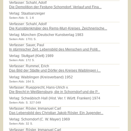
Verfasser: Schahl, Adolf
Die Demolition der Festung Schorndorf. Verlauf und Fina...
Verlag:
Staatsanzeiger
Seiten Abb: S. 1-6
Verfasser: Schahl, Adolf
Die Kunstdenkmäler des Rems-Murr-Kreises. Zeichnerische...
Verlag:
München (Deutscher Kunstverlag 1983
Seiten Abb: 1701 S.
Verfasser: Sauer, Paul
In stürmischer Zeit. Lebensbild des Menschen und Politi...
Verlag:
Stuttgart (Klett) 1989
Seiten Abb: 172 S.
Verfasser: Rummel, Erich
Das Bild der Städte und Dörfer des Kreises Waiblingen i...
Verlag:
Waiblingen (Kreisverband) 1952
Seiten Abb: 164 S.
Verfasser: Ruepprecht, Hans-Ulrich v.
Die Brecht in Weißlensburg, die in Schorndorf und die P...
Verlag:
Schwäbisch Hall (Hist. Ver. f. Württ. Franken) 1974
Seiten Abb: S. 327-349
Verfasser: Rösler, Immanuel Carl
Das Lebensbild des Christian Jakob Rösler. Ein Jugender...
Verlag:
Schorndorf (C. W. Mayer) 1969
Seiten Abb: 32 S.
Verfasser: Rösler, Immanuel Carl