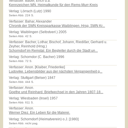
Verfasser: Bauer, Erich u.a.
Kennzeichen WN. Heimatkunde für den Rems-Murr-Kreis
Verlag:
Lörrach (Lutz) 1990
Seiten Abb: 224 S.
Verfasser: Bahar, Alexander
Chronik der SWN Kreissparkasse Waiblingen. Hrsg. SWN Kr...
Verlag:
Waiblingen (Selbstverl.) 2005
Seiten Abb: 42 S.
Verfasser: Bacher, Lothar, Bischof, Johann, Riedißer, Gerhard u.
Zeyher, Reinhold (Hrsg.)
Schorndorf im Remstal. Ein Begleiter durch die Stadt un...
Verlag:
Schorndor (C. Bacher) 1996
Seiten Abb: 72 S.
Verfasser: Anon. [Klaiber, Friederike]
Ludovike. Lebensbilder aus der nächsten Vergangenheit g...
Verlag:
Stuttgart (Belser) 1847
Seiten Abb: 444 S.
Verfasser: Anon.
Goethe und Reinhard. Briefwechsel in den Jahren 1807-18...
Verlag:
Wiesbaden (Insel) 1957
Seiten Abb: 611 S.
Verfasser: Anon.
Werner Diez. Ein Leben für die Malerei.
Verlag:
Schorndorf (Heimatverein) o.J. [1980]
Seiten Abb: nicht pag.