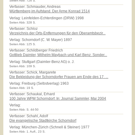
Seiten Abb: 726 S.
Verfasser: Schmauder, Andreas
Württemberg im Aufstand. Der Arme Konrad 1514
Verlag:
Leinfelden-Echterdingen (DRW) 1998
Seiten Abb: 328 S.
Verfasser: Schloz
Verzeichnis der Orts-Entfernungen für den Oberamtsbezir...
Verlag:
Schorndorf (C. W. Mayer) 1897
Seiten Abb: 125 S.
Verfasser: Schildberger Friedrich
Gottlieb Daimler, Wilhelm Maybach und Karl Benz. Sonder...
Verlag:
Stuttgart (Daimler-Benz AG) o. J.
Seiten Abb: 109 S.
Verfasser: Schick, Margarete
Die Bekleidung der Schorndorfer Frauen am Ende des 17. ...
Verlag:
Freiburg (Selbstverlag) 1963
Seiten Abb: 19 S.
Verfasser: Schaukal, Erhard
100 Jahre WPM Schorndorf. In: Journal Sammler, Mai 2004
Verlag:
Seiten Abb: S. 44-50
Verfasser: Schahl, Adolf
Die evangelische Stadtkirche Schorndorf
Verlag:
München-Zürich (Schnell & Steiner) 1977
Seiten Abb: 1. Aufl., 23 S.