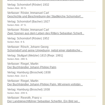
Verlag:
Schorndorf (Rösler) 1932
Seiten Abb: 30 S.
Verfasser: Rösler, Immanuel Carl
Geschichte und Beschreibung der Stadtkirche Schorndorf....
Verlag:
Schorndorf (Bacher) 1927
Seiten Abb: 47 S.
Verfasser: Rösler, Immanuel Carl
Zwei Szenen aus dem Leben des Ritters Sebastian Schertl...
Verlag:
Schorndorf (Rösler) 1952
Seiten Abb: 8 S.
Verfasser: Rösch, Johann Georg
Schorndorf und seine Umgebung, nebst einer statistische...
Verlag:
Stuttgart (Metzler) 1815 [Repr. 1991]
Seiten Abb: 286 S.
Verfasser: Riegel, Martin
Der Buchhändler Johann Philipp Palm
Verlag:
Hamburg (Broschek) 1938
Seiten Abb: 214 S.
Verfasser: Riegel, Martin
Der Buchhändler Johann Philipp Palm. Mit einem vollstän...
Verlag:
Hamburg (Broschet) 1938
Seiten Abb: 209 S.
Verfasser: Rexroth, Franz v.
Der Landsknechtführer Sebastian Schertlin. Ein Bild sei...