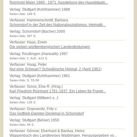
Reinhold Maier 1889 - 1971. Ausstellung des Hauptstaats...
Verlag:
Stuttgart (Kohlhammer) 1988
Seiten Abb: 189 S.
Verfasser: Hammerschmitt, Barbara
Schorndorf in der Zeit des Nationalsozialismus. Heimatb...
Verlag:
Schorndorf (Bacher) 2000
Seiten Abb: 367 S.
Verfasser: Haas, Erwin
Die sieben württembergischen Landesfestungen
Verlag:
Reutlingen (Harwalik) 1997
Seiten Abb: 2. Aufl., 413 S.
Verfasser: Haag, Peter
Nur eine Scheuer? Schwäbische Heimat, 2 (April 1961)
Verlag:
Stuttgart (Kohlhammer) 1961
Seiten Abb: S. 55-58
Verfasser: Gross, Else R. (Hrsg.)
Karl Friedrich Reinhard 1761-1837. Ein Leben für Frankr...
Verlag:
Stuttgart (Wittwer) o. J.
Seiten Abb: 136 S.
Verfasser: Graevenitz, Fritz v.
Das Gottlieb-Daimler-Denkmal in Schorndorf
Verlag:
Stuttgart (Belser) 1950
Seiten Abb: 46 S.
Verfasser: Gönner, Eberhard & Bardua, Heinz
Wappenbuch des Landkreises Waiblingen. Herausgegeben vo...