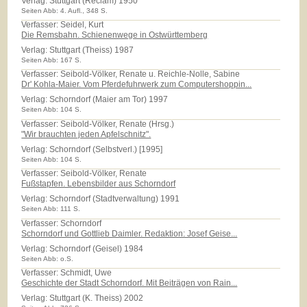
Verlag:
Stuttgart (Reclam) 1950
Seiten Abb: 4. Aufl., 348 S.
Verfasser: Seidel, Kurt
Die Remsbahn. Schienenwege in Ostwürttemberg
Verlag:
Stuttgart (Theiss) 1987
Seiten Abb: 167 S.
Verfasser: Seibold-Völker, Renate u. Reichle-Nolle, Sabine
Dr' Kohla-Maier. Vom Pferdefuhrwerk zum Computershoppin...
Verlag:
Schorndorf (Maier am Tor) 1997
Seiten Abb: 104 S.
Verfasser: Seibold-Völker, Renate (Hrsg.)
"Wir brauchten jeden Apfelschnitz".
Verlag:
Schorndorf (Selbstverl.) [1995]
Seiten Abb: 104 S.
Verfasser: Seibold-Völker, Renate
Fußstapfen. Lebensbilder aus Schorndorf
Verlag:
Schorndorf (Stadtverwaltung) 1991
Seiten Abb: 111 S.
Verfasser: Schorndorf
Schorndorf und Gottlieb Daimler. Redaktion: Josef Geise...
Verlag:
Schorndorf (Geisel) 1984
Seiten Abb: o.S.
Verfasser: Schmidt, Uwe
Geschichte der Stadt Schorndorf. Mit Beiträgen von Rain...
Verlag:
Stuttgart (K. Theiss) 2002