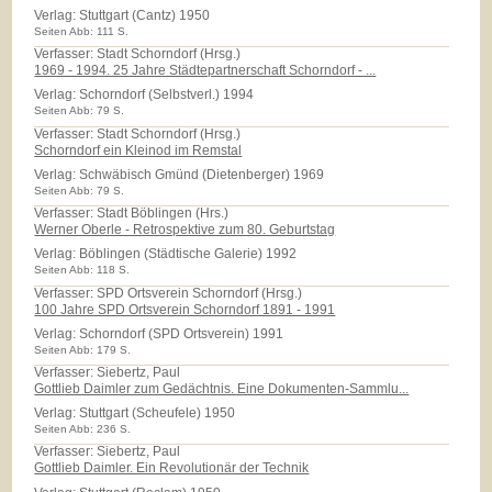
Verlag:
Stuttgart (Cantz) 1950
Seiten Abb: 111 S.
Verfasser: Stadt Schorndorf (Hrsg.)
1969 - 1994. 25 Jahre Städtepartnerschaft Schorndorf - ...
Verlag:
Schorndorf (Selbstverl.) 1994
Seiten Abb: 79 S.
Verfasser: Stadt Schorndorf (Hrsg.)
Schorndorf ein Kleinod im Remstal
Verlag:
Schwäbisch Gmünd (Dietenberger) 1969
Seiten Abb: 79 S.
Verfasser: Stadt Böblingen (Hrs.)
Werner Oberle - Retrospektive zum 80. Geburtstag
Verlag:
Böblingen (Städtische Galerie) 1992
Seiten Abb: 118 S.
Verfasser: SPD Ortsverein Schorndorf (Hrsg.)
100 Jahre SPD Ortsverein Schorndorf 1891 - 1991
Verlag:
Schorndorf (SPD Ortsverein) 1991
Seiten Abb: 179 S.
Verfasser: Siebertz, Paul
Gottlieb Daimler zum Gedächtnis. Eine Dokumenten-Sammlu...
Verlag:
Stuttgart (Scheufele) 1950
Seiten Abb: 236 S.
Verfasser: Siebertz, Paul
Gottlieb Daimler. Ein Revolutionär der Technik