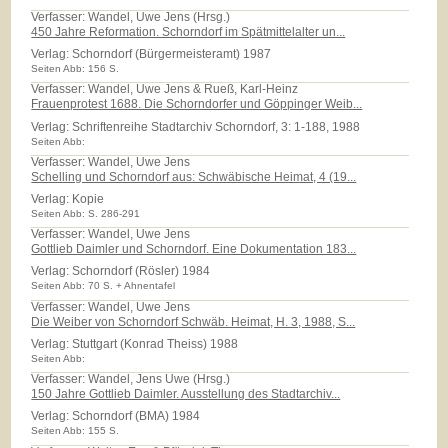
Verfasser: Wandel, Uwe Jens (Hrsg.)
450 Jahre Reformation. Schorndorf im Spätmittelalter un...
Verlag:
Schorndorf (Bürgermeisteramt) 1987
Seiten Abb: 156 S.
Verfasser: Wandel, Uwe Jens & Rueß, Karl-Heinz
Frauenprotest 1688. Die Schorndorfer und Göppinger Weib...
Verlag:
Schriftenreihe Stadtarchiv Schorndorf, 3: 1-188, 1988
Seiten Abb:
Verfasser: Wandel, Uwe Jens
Schelling und Schorndorf aus: Schwäbische Heimat, 4 (19...
Verlag:
Kopie
Seiten Abb: S. 286-291
Verfasser: Wandel, Uwe Jens
Gottlieb Daimler und Schorndorf. Eine Dokumentation 183...
Verlag:
Schorndorf (Rösler) 1984
Seiten Abb: 70 S. + Ahnentafel
Verfasser: Wandel, Uwe Jens
Die Weiber von Schorndorf Schwäb. Heimat, H. 3, 1988, S...
Verlag:
Stuttgart (Konrad Theiss) 1988
Seiten Abb:
Verfasser: Wandel, Jens Uwe (Hrsg.)
150 Jahre Gottlieb Daimler. Ausstellung des Stadtarchiv...
Verlag:
Schorndorf (BMA) 1984
Seiten Abb: 155 S.