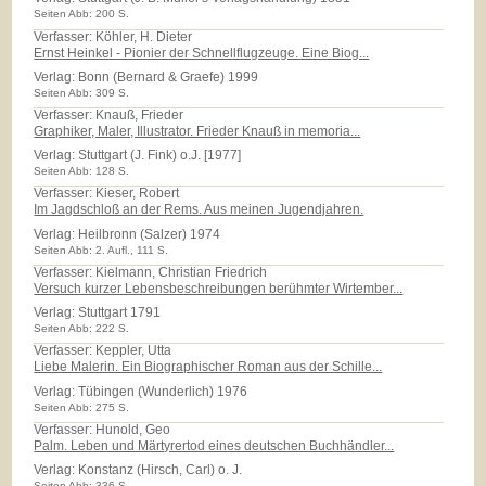
Seiten Abb: 200 S.
Verfasser: Köhler, H. Dieter
Ernst Heinkel - Pionier der Schnellflugzeuge. Eine Biog...
Verlag:
Bonn (Bernard & Graefe) 1999
Seiten Abb: 309 S.
Verfasser: Knauß, Frieder
Graphiker, Maler, Illustrator. Frieder Knauß in memoria...
Verlag:
Stuttgart (J. Fink) o.J. [1977]
Seiten Abb: 128 S.
Verfasser: Kieser, Robert
Im Jagdschloß an der Rems. Aus meinen Jugendjahren.
Verlag:
Heilbronn (Salzer) 1974
Seiten Abb: 2. Aufl., 111 S.
Verfasser: Kielmann, Christian Friedrich
Versuch kurzer Lebensbeschreibungen berühmter Wirtember...
Verlag:
Stuttgart 1791
Seiten Abb: 222 S.
Verfasser: Keppler, Utta
Liebe Malerin. Ein Biographischer Roman aus der Schille...
Verlag:
Tübingen (Wunderlich) 1976
Seiten Abb: 275 S.
Verfasser: Hunold, Geo
Palm. Leben und Märtyrertod eines deutschen Buchhändler...
Verlag:
Konstanz (Hirsch, Carl) o. J.
Seiten Abb: 336 S.