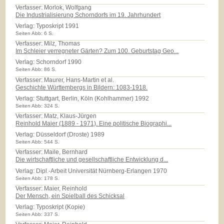
Verfasser: Morlok, Wolfgang
Die Industrialisierung Schorndorfs im 19. Jahrhundert
Verlag:
Typoskript 1991
Seiten Abb: 6 S.
Verfasser: Milz, Thomas
Im Schleier verregneter Gärten? Zum 100. Geburtstag Geo...
Verlag:
Schorndorf 1990
Seiten Abb: 86 S.
Verfasser: Maurer, Hans-Martin et al.
Geschichte Württembergs in Bildern: 1083-1918.
Verlag:
Stuttgart, Berlin, Köln (Kohlhammer) 1992
Seiten Abb: 324 S.
Verfasser: Matz, Klaus-Jürgen
Reinhold Maier (1889 - 1971). Eine politische Biographi...
Verlag:
Düsseldorf (Droste) 1989
Seiten Abb: 544 S.
Verfasser: Maile, Bernhard
Die wirtschaftliche und gesellschaftliche Entwicklung d...
Verlag:
Dipl.-Arbeit Universität Nürnberg-Erlangen 1970
Seiten Abb: 178 S.
Verfasser: Maier, Reinhold
Der Mensch, ein Spielball des Schicksal
Verlag:
Typoskript (Kopie)
Seiten Abb: 337 S.