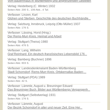
Vom Bauernhaus in Württemberg und angrenzenden Gebieten
Verlag:
Heidelberg (C. Winter) 1932
Seiten Abb: 200 S., 106 Abb., 4 Taf.
Verfasser: Linzen, Karl
Glühen und Sterben. Geschichte des deutschen Buchhändle...
Verlag:
Salzburg, Innsbruck, Leipzig (Otto Müller) 1937
Seiten Abb: 176 S.
Verfasser: Lässing, Horst (Hrsg.)
Der Rems-Murr-Kreis. Heimat und Arbeit
Verlag:
Stuttgart (Theiss) 1980
Seiten Abb: 476 S.
Verfasser: Lang, Wilhelm
Graf Reinhard. Ein deutsch-französisches Lebensbild 176...
Verlag:
Bamberg (Buchner) 1896
Seiten Abb: 603 S.
Verfasser: Landesdenkmalamt Baden-Württemberg
Stadt Schorndorf, Rems-Murr-Kreis. Ortskernatlas Baden-...
Verlag:
Stuttgart (PDA) 1989
Seiten Abb: 42 S.
Verfasser: Lämmle, August u. Breuninger Eduard
Das Breuninger Buch. Bilder aus Württembergs Vergangenh...
Verlag:
Stuttgart (Selbstverlag) 1931
Seiten Abb: 176 S.
Verfasser: Lämmle, August
Der Bezirk Schorndorf in alter und neuer Zeit. Eine Hei...