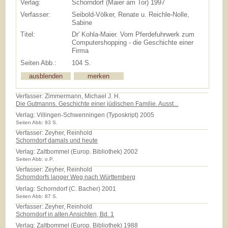
Verlag:
Schorndorf (Maier am Tor) 1997
Verfasser:
Seibold-Völker, Renate u. Reichle-Nolle,
Sabine
Titel:
Dr' Kohla-Maier. Vom Pferdefuhrwerk zum
Computershopping - die Geschichte einer
Firma
Seiten Abb.:
104 S.
Verfasser: Zimmermann, Michael J. H.
Die Gutmanns. Geschichte einer jüdischen Familie. Ausst...
Verlag:
Villingen-Schwenningen (Typoskript) 2005
Seiten Abb: 93 S.
Verfasser: Zeyher, Reinhold
Schorndorf damals und heute
Verlag:
Zaltbommel (Europ. Bibliothek) 2002
Seiten Abb: o.P.
Verfasser: Zeyher, Reinhold
Schorndorfs langer Weg nach Württemberg
Verlag:
Schorndorf (C. Bacher) 2001
Seiten Abb: 87 S.
Verfasser: Zeyher, Reinhold
Schorndorf in alten Ansichten, Bd. 1
Verlag:
Zaltbommel (Europ. Bibliothek) 1988