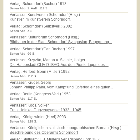
Verlag:
Schorndorf (Bacher) 1913
Seiten Abb: 2. Aufl., 111 S.
Verfasser: Kunstverein Schorndorf (Hrsg.)
Künstler im Kunstverein Schorndorf.
Verlag:
Schorndorf (Selbstverl.) 2002
Seiten Abb: o.S.
Verfasser: Kulturforum Schorndorf (Hrsg.)
Bildhauer in der Stadt Schorndorf. Symposion, Begegnung...
Verlag:
Schorndorf (Carl Bacher) 1997
Seiten Abb: 66 S.
Verfasser: Krzyzån, Marian u. Steinle, Holger
Die Halberstadt Cl.IV D-IBAO. Aus den Pioniertagen des ...
Verlag:
Herford, Bonn (Mittler) 1992
Seiten Abb: 112 S.
Verfasser: Krüger, Georg
Johann Philipp Palm. Vom Kampf und Opfertod eines guten...
Verlag:
Berlin (Kongress-Verl.) 1953
Seiten Abb: 117 S.
Verfasser: Koos, Volker
Ernst Heinkel Flugzeugwerke 1933 - 1945
Verlag:
Königswinter (Heel) 2003
Seiten Abb: 128 S.
Verfasser: Königlichen statistisch-topographischen Bureau (Hrsg.)
Beschreibung des Oberamts Schorndorf
Verlag:
Stuttgart (J. B. Müller's Verlagshandlung) 1851