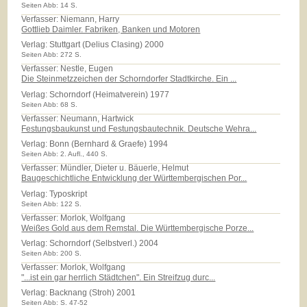
Seiten Abb: 14 S.
Verfasser: Niemann, Harry
Gottlieb Daimler. Fabriken, Banken und Motoren
Verlag:
Stuttgart (Delius Clasing) 2000
Seiten Abb: 272 S.
Verfasser: Nestle, Eugen
Die Steinmetzzeichen der Schorndorfer Stadtkirche. Ein ...
Verlag:
Schorndorf (Heimatverein) 1977
Seiten Abb: 68 S.
Verfasser: Neumann, Hartwick
Festungsbaukunst und Festungsbautechnik. Deutsche Wehra...
Verlag:
Bonn (Bernhard & Graefe) 1994
Seiten Abb: 2. Aufl., 440 S.
Verfasser: Mündler, Dieter u. Bäuerle, Helmut
Baugeschichtliche Entwicklung der Württembergischen Por...
Verlag:
Typoskript
Seiten Abb: 122 S.
Verfasser: Morlok, Wolfgang
Weißes Gold aus dem Remstal. Die Württembergische Porze...
Verlag:
Schorndorf (Selbstverl.) 2004
Seiten Abb: 200 S.
Verfasser: Morlok, Wolfgang
"...ist ein gar herrlich Städtchen". Ein Streifzug durc...
Verlag:
Backnang (Stroh) 2001
Seiten Abb: S. 47-52