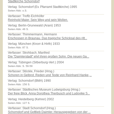
Stadtkirche Schorndorf
Verlag:
Schorndorf (Ev. Pfarramt Stadtkirche) 1995
Seiten Abb: o.S.
Verfasser: Treffz-Eichhöfer
Reinhold Maier. Sein Weg und sein Wollen.
Verlag:
Berlin-Grunewald (Arani) 1953
Seiten Abb: 46 S.
Verfasser: Thimmermann, Hermann
Erschossen in Braunau. Das tragische Schicksal des ritt...
Verlag:
München (Knorr & Hirth) 1933
Seiten Abb: 87 S.
Verfasser: Strohbach, Manfred
Die "Daimlerstadt" ehrt ihren großen Sohn. Die neuen Ga...
Verlag:
Tübingen (Silberburg-Verl.) 2004
Seiten Abb: S. 56-59
Verfasser: Stöckle, Frieder (Hrsg.)
Schoren in Gelbrot. Reden und Texte von Reinhard Hanke,...
Verlag:
Schorndorf (BMA) 1990
Seiten Abb: 156 S.
Verfasser: Städtisches Museum Ludwigsburg (Hrsg.)
Der freie Blick. Anna Dorothea Therbusch und Ludovike S...
Verlag:
Heidelberg (Kehrer) 2002
Seiten Abb: 127 S.
Verfasser: Stadt Schorndorf (Hrsg.)
Schorndorf und Gottlieb Daimler. Herausgegeben von der ...