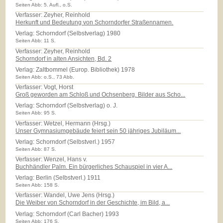
Seiten Abb: 5. Aufl., o.S.
Verfasser: Zeyher, Reinhold
Herkunft und Bedeutung von Schorndorfer Straßennamen.
Verlag:
Schorndorf (Selbstverlag) 1980
Seiten Abb: 11 S.
Verfasser: Zeyher, Reinhold
Schorndorf in alten Ansichten, Bd. 2
Verlag:
Zaltbommel (Europ. Bibliothek) 1978
Seiten Abb: o.S., 73 Abb.
Verfasser: Vogt, Horst
Groß geworden am Schloß und Ochsenberg. Bilder aus Scho...
Verlag:
Schorndorf (Selbstverlag) o. J.
Seiten Abb: 95 S.
Verfasser: Wetzel, Hermann (Hrsg.)
Unser Gymnasiumgebäude feiert sein 50 jähriges Jubiläum...
Verlag:
Schorndorf (Selbstverl.) 1957
Seiten Abb: 87 S.
Verfasser: Wenzel, Hans v.
Buchhändler Palm. Ein bürgerliches Schauspiel in vier A...
Verlag:
Berlin (Selbstverl.) 1911
Seiten Abb: 158 S.
Verfasser: Wandel, Uwe Jens (Hrsg.)
Die Weiber von Schorndorf in der Geschichte, im Bild, a...
Verlag:
Schorndorf (Carl Bacher) 1993
Seiten Abb: 176 S.