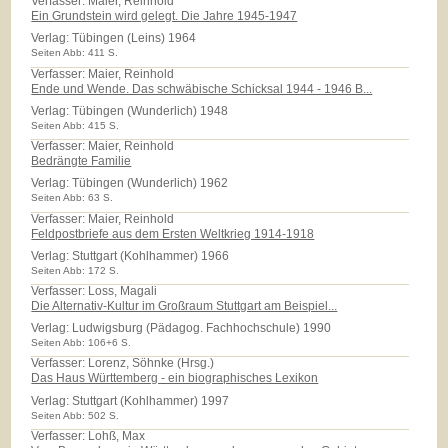
Verfasser: Maier, Reinhold
Ein Grundstein wird gelegt. Die Jahre 1945-1947
Verlag:
Tübingen (Leins) 1964
Seiten Abb: 411 S.
Verfasser: Maier, Reinhold
Ende und Wende. Das schwäbische Schicksal 1944 - 1946 B...
Verlag:
Tübingen (Wunderlich) 1948
Seiten Abb: 415 S.
Verfasser: Maier, Reinhold
Bedrängte Familie
Verlag:
Tübingen (Wunderlich) 1962
Seiten Abb: 63 S.
Verfasser: Maier, Reinhold
Feldpostbriefe aus dem Ersten Weltkrieg 1914-1918
Verlag:
Stuttgart (Kohlhammer) 1966
Seiten Abb: 172 S.
Verfasser: Loss, Magali
Die Alternativ-Kultur im Großraum Stuttgart am Beispiel...
Verlag:
Ludwigsburg (Pädagog. Fachhochschule) 1990
Seiten Abb: 106+6 S.
Verfasser: Lorenz, Söhnke (Hrsg.)
Das Haus Württemberg - ein biographisches Lexikon
Verlag:
Stuttgart (Kohlhammer) 1997
Seiten Abb: 502 S.
Verfasser: Lohß, Max