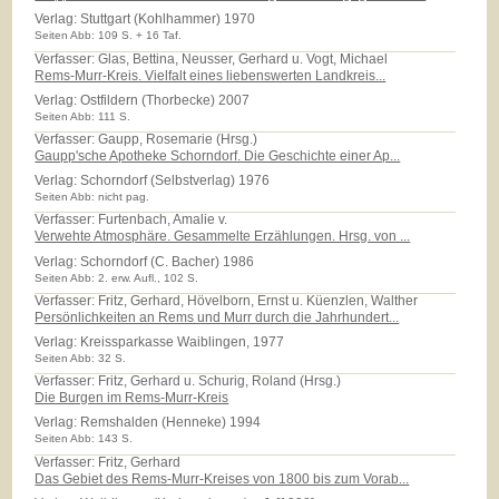
Verlag:
Stuttgart (Kohlhammer) 1970
Seiten Abb: 109 S. + 16 Taf.
Verfasser: Glas, Bettina, Neusser, Gerhard u. Vogt, Michael
Rems-Murr-Kreis. Vielfalt eines liebenswerten Landkreis...
Verlag:
Ostfildern (Thorbecke) 2007
Seiten Abb: 111 S.
Verfasser: Gaupp, Rosemarie (Hrsg.)
Gaupp'sche Apotheke Schorndorf. Die Geschichte einer Ap...
Verlag:
Schorndorf (Selbstverlag) 1976
Seiten Abb: nicht pag.
Verfasser: Furtenbach, Amalie v.
Verwehte Atmosphäre. Gesammelte Erzählungen. Hrsg. von ...
Verlag:
Schorndorf (C. Bacher) 1986
Seiten Abb: 2. erw. Aufl., 102 S.
Verfasser: Fritz, Gerhard, Hövelborn, Ernst u. Küenzlen, Walther
Persönlichkeiten an Rems und Murr durch die Jahrhundert...
Verlag:
Kreissparkasse Waiblingen, 1977
Seiten Abb: 32 S.
Verfasser: Fritz, Gerhard u. Schurig, Roland (Hrsg.)
Die Burgen im Rems-Murr-Kreis
Verlag:
Remshalden (Henneke) 1994
Seiten Abb: 143 S.
Verfasser: Fritz, Gerhard
Das Gebiet des Rems-Murr-Kreises von 1800 bis zum Vorab...