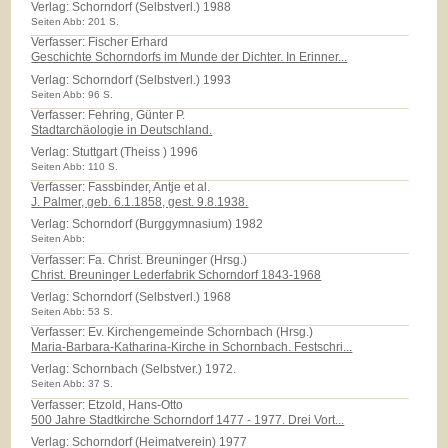
Verlag:
Schorndorf (Selbstverl.) 1988
Seiten Abb: 201 S.
Verfasser: Fischer Erhard
Geschichte Schorndorfs im Munde der Dichter. In Erinner...
Verlag:
Schorndorf (Selbstverl.) 1993
Seiten Abb: 96 S.
Verfasser: Fehring, Günter P.
Stadtarchäologie in Deutschland.
Verlag:
Stuttgart (Theiss ) 1996
Seiten Abb: 110 S.
Verfasser: Fassbinder, Antje et al.
J. Palmer, geb. 6.1.1858, gest. 9.8.1938.
Verlag:
Schorndorf (Burggymnasium) 1982
Seiten Abb:
Verfasser: Fa. Christ. Breuninger (Hrsg.)
Christ. Breuninger Lederfabrik Schorndorf 1843-1968
Verlag:
Schorndorf (Selbstverl.) 1968
Seiten Abb: 53 S.
Verfasser: Ev. Kirchengemeinde Schornbach (Hrsg.)
Maria-Barbara-Katharina-Kirche in Schornbach. Festschri...
Verlag:
Schornbach (Selbstver.) 1972.
Seiten Abb: 37 S.
Verfasser: Etzold, Hans-Otto
500 Jahre Stadtkirche Schorndorf 1477 - 1977. Drei Vort...
Verlag:
Schorndorf (Heimatverein) 1977