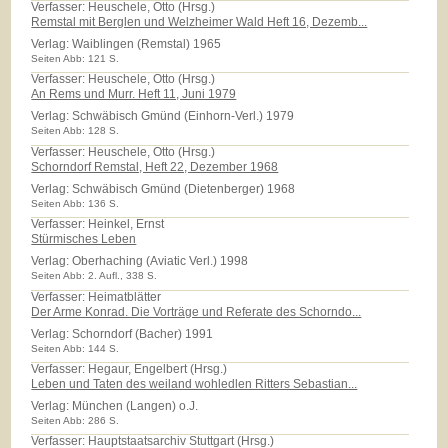
Verfasser: Heuschele, Otto (Hrsg.)
Remstal mit Berglen und Welzheimer Wald Heft 16, Dezemb...
Verlag:
Waiblingen (Remstal) 1965
Seiten Abb: 121 S.
Verfasser: Heuschele, Otto (Hrsg.)
An Rems und Murr. Heft 11, Juni 1979
Verlag:
Schwäbisch Gmünd (Einhorn-Verl.) 1979
Seiten Abb: 128 S.
Verfasser: Heuschele, Otto (Hrsg.)
Schorndorf Remstal, Heft 22, Dezember 1968
Verlag:
Schwäbisch Gmünd (Dietenberger) 1968
Seiten Abb: 136 S.
Verfasser: Heinkel, Ernst
Stürmisches Leben
Verlag:
Oberhaching (Aviatic Verl.) 1998
Seiten Abb: 2. Aufl., 338 S.
Verfasser: Heimatblätter
Der Arme Konrad. Die Vorträge und Referate des Schorndo...
Verlag:
Schorndorf (Bacher) 1991
Seiten Abb: 144 S.
Verfasser: Hegaur, Engelbert (Hrsg.)
Leben und Taten des weiland wohledlen Ritters Sebastian...
Verlag:
München (Langen) o.J.
Seiten Abb: 286 S.
Verfasser: Hauptstaatsarchiv Stuttgart (Hrsg.)