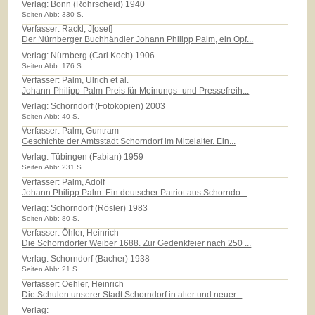
Verlag:
Bonn (Röhrscheid) 1940
Seiten Abb: 330 S.
Verfasser: Rackl, J[osef]
Der Nürnberger Buchhändler Johann Philipp Palm, ein Opf...
Verlag:
Nürnberg (Carl Koch) 1906
Seiten Abb: 176 S.
Verfasser: Palm, Ulrich et al.
Johann-Philipp-Palm-Preis für Meinungs- und Pressefreih...
Verlag:
Schorndorf (Fotokopien) 2003
Seiten Abb: 40 S.
Verfasser: Palm, Guntram
Geschichte der Amtsstadt Schorndorf im Mittelalter. Ein...
Verlag:
Tübingen (Fabian) 1959
Seiten Abb: 231 S.
Verfasser: Palm, Adolf
Johann Philipp Palm. Ein deutscher Patriot aus Schorndo...
Verlag:
Schorndorf (Rösler) 1983
Seiten Abb: 80 S.
Verfasser: Öhler, Heinrich
Die Schorndorfer Weiber 1688. Zur Gedenkfeier nach 250 ...
Verlag:
Schorndorf (Bacher) 1938
Seiten Abb: 21 S.
Verfasser: Oehler, Heinrich
Die Schulen unserer Stadt Schorndorf in alter und neuer...
Verlag: