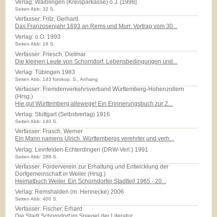
Verlag:
Waiblingen (Kreisparkasse) o.J. [1998]
Seiten Abb: 32 S.
Verfasser: Fritz, Gerhard
Das Franzosenjahr 1693 an Rems und Murr. Vortrag vom 30...
Verlag:
o.O. 1993
Seiten Abb: 16 S.
Verfasser: Friesch, Dietmar
Die kleinen Leute von Schorndorf. Lebensbedingungen und...
Verlag:
Tübingen 1983
Seiten Abb: 143 fotokop. S., Anhang
Verfasser: Fremdenverkehrsverband Württemberg-Hohenzollern
(Hrsg.)
Hie gut Württemberg allewege! Ein Erinnerungsbuch zur 2...
Verlag:
Stuttgart (Selbstverlag) 1916
Seiten Abb: 140 S.
Verfasser: Frasch, Werner
Ein Mann namens Ulrich. Württembergs verehrter und verh...
Verlag:
Leinfelden-Echterdingen (DRW-Verl.) 1991
Seiten Abb: 288 S.
Verfasser: Förderverein zur Erhaltung und Entwicklung der
Dorfgemeinschaft in Weiler (Hrsg.)
Heimatbuch Weiler. Ein Schorndorfer Stadtteil 1965 - 20...
Verlag:
Remshalden (m. Hennecke) 2006
Seiten Abb: 400 S.
Verfasser: Fischer, Erhard
Die Stadt Schorndorf im Spiegel der Literatur