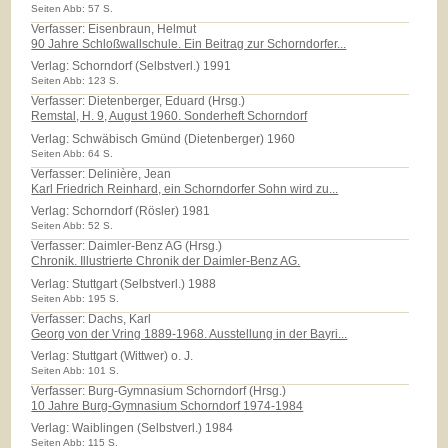
Seiten Abb: 57 S.
Verfasser: Eisenbraun, Helmut
90 Jahre Schloßwallschule. Ein Beitrag zur Schorndorfer...
Verlag:
Schorndorf (Selbstverl.) 1991
Seiten Abb: 123 S.
Verfasser: Dietenberger, Eduard (Hrsg.)
Remstal, H. 9, August 1960. Sonderheft Schorndorf
Verlag:
Schwäbisch Gmünd (Dietenberger) 1960
Seiten Abb: 64 S.
Verfasser: Delinière, Jean
Karl Friedrich Reinhard, ein Schorndorfer Sohn wird zu...
Verlag:
Schorndorf (Rösler) 1981
Seiten Abb: 52 S.
Verfasser: Daimler-Benz AG (Hrsg.)
Chronik. Illustrierte Chronik der Daimler-Benz AG.
Verlag:
Stuttgart (Selbstverl.) 1988
Seiten Abb: 195 S.
Verfasser: Dachs, Karl
Georg von der Vring 1889-1968. Ausstellung in der Bayri...
Verlag:
Stuttgart (Wittwer) o. J.
Seiten Abb: 101 S.
Verfasser: Burg-Gymnasium Schorndorf (Hrsg.)
10 Jahre Burg-Gymnasium Schorndorf 1974-1984
Verlag:
Waiblingen (Selbstverl.) 1984
Seiten Abb: 115 S.