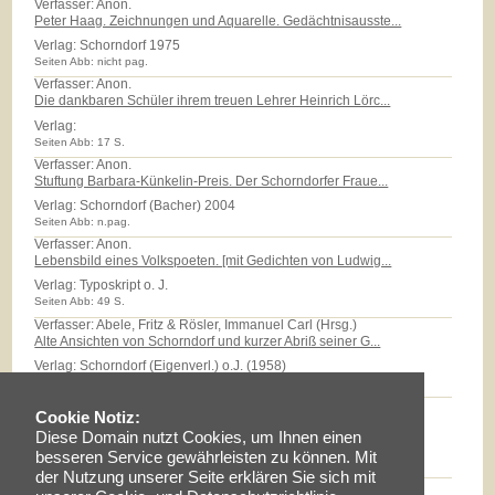
Verfasser: Anon.
Peter Haag. Zeichnungen und Aquarelle. Gedächtnisausste...
Verlag:
Schorndorf 1975
Seiten Abb: nicht pag.
Verfasser: Anon.
Die dankbaren Schüler ihrem treuen Lehrer Heinrich Lörc...
Verlag:
Seiten Abb: 17 S.
Verfasser: Anon.
Stuftung Barbara-Künkelin-Preis. Der Schorndorfer Fraue...
Verlag:
Schorndorf (Bacher) 2004
Seiten Abb: n.pag.
Verfasser: Anon.
Lebensbild eines Volkspoeten. [mit Gedichten von Ludwig...
Verlag:
Typoskript o. J.
Seiten Abb: 49 S.
Verfasser: Abele, Fritz & Rösler, Immanuel Carl (Hrsg.)
Alte Ansichten von Schorndorf und kurzer Abriß seiner G...
Verlag:
Schorndorf (Eigenverl.) o.J. (1958)
Seiten Abb: 32 S.
Verfasser: Abele, Eberhard
Cookie Notiz:
Das Röhm-Areal: Eine Zeitreise in das Quartier der 'Sti...
Diese Domain nutzt Cookies, um Ihnen einen
Verlag:
Typoskript 2006
besseren Service gewährleisten zu können. Mit
Seiten Abb: 27 S.
der Nutzung unserer Seite erklären Sie sich mit
Verfasser: Abele, Eberhard