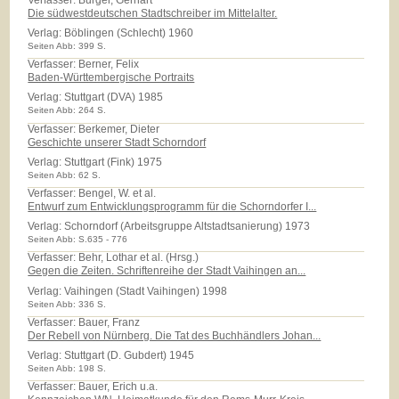
Die südwestdeutschen Stadtschreiber im Mittelalter.
Verlag:
Böblingen (Schlecht) 1960
Seiten Abb: 399 S.
Verfasser: Berner, Felix
Baden-Württembergische Portraits
Verlag:
Stuttgart (DVA) 1985
Seiten Abb: 264 S.
Verfasser: Berkemer, Dieter
Geschichte unserer Stadt Schorndorf
Verlag:
Stuttgart (Fink) 1975
Seiten Abb: 62 S.
Verfasser: Bengel, W. et al.
Entwurf zum Entwicklungsprogramm für die Schorndorfer I...
Verlag:
Schorndorf (Arbeitsgruppe Altstadtsanierung) 1973
Seiten Abb: S.635 - 776
Verfasser: Behr, Lothar et al. (Hrsg.)
Gegen die Zeiten. Schriftenreihe der Stadt Vaihingen an...
Verlag:
Vaihingen (Stadt Vaihingen) 1998
Seiten Abb: 336 S.
Verfasser: Bauer, Franz
Der Rebell von Nürnberg. Die Tat des Buchhändlers Johan...
Verlag:
Stuttgart (D. Gubdert) 1945
Seiten Abb: 198 S.
Verfasser: Bauer, Erich u.a.