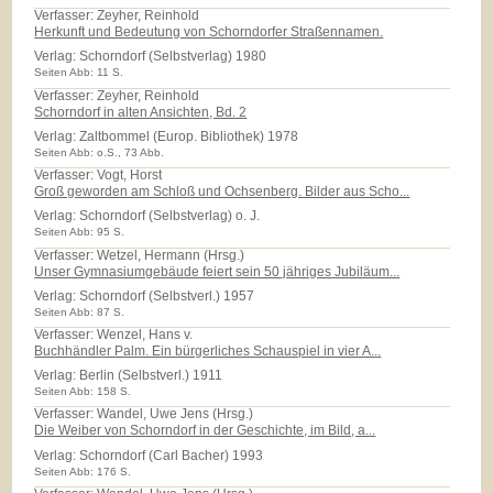
Verfasser: Zeyher, Reinhold
Herkunft und Bedeutung von Schorndorfer Straßennamen.
Verlag:
Schorndorf (Selbstverlag) 1980
Seiten Abb: 11 S.
Verfasser: Zeyher, Reinhold
Schorndorf in alten Ansichten, Bd. 2
Verlag:
Zaltbommel (Europ. Bibliothek) 1978
Seiten Abb: o.S., 73 Abb.
Verfasser: Vogt, Horst
Groß geworden am Schloß und Ochsenberg. Bilder aus Scho...
Verlag:
Schorndorf (Selbstverlag) o. J.
Seiten Abb: 95 S.
Verfasser: Wetzel, Hermann (Hrsg.)
Unser Gymnasiumgebäude feiert sein 50 jähriges Jubiläum...
Verlag:
Schorndorf (Selbstverl.) 1957
Seiten Abb: 87 S.
Verfasser: Wenzel, Hans v.
Buchhändler Palm. Ein bürgerliches Schauspiel in vier A...
Verlag:
Berlin (Selbstverl.) 1911
Seiten Abb: 158 S.
Verfasser: Wandel, Uwe Jens (Hrsg.)
Die Weiber von Schorndorf in der Geschichte, im Bild, a...
Verlag:
Schorndorf (Carl Bacher) 1993
Seiten Abb: 176 S.