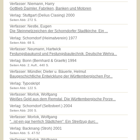
Verfasser: Niemann, Harry
Gottlieb Daimler. Fabriken, Banken und Motoren
Verlag:
Stuttgart (Delius Clasing) 2000
Seiten Abb: 272 S.
Verfasser: Nestle, Eugen
Die Steinmetzzeichen der Schorndorfer Stadtkirche. Ein ...
Verlag:
Schorndorf (Heimatverein) 1977
Seiten Abb: 68 S.
Verfasser: Neumann, Hartwick
Festungsbaukunst und Festungsbautechnik. Deutsche Wehra...
Verlag:
Bonn (Bernhard & Graefe) 1994
Seiten Abb: 2. Aufl., 440 S.
Verfasser: Mündler, Dieter u. Bäuerle, Helmut
Baugeschichtliche Entwicklung der Württembergischen Por...
Verlag:
Typoskript
Seiten Abb: 122 S.
Verfasser: Morlok, Wolfgang
Weißes Gold aus dem Remstal. Die Württembergische Porze...
Verlag:
Schorndorf (Selbstverl.) 2004
Seiten Abb: 200 S.
Verfasser: Morlok, Wolfgang
"...ist ein gar herrlich Städtchen". Ein Streifzug durc...
Verlag:
Backnang (Stroh) 2001
Seiten Abb: S. 47-52
Verfasser: Morlok, Wolfgang