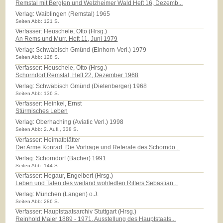
Remstal mit Berglen und Welzheimer Wald Heft 16, Dezemb...
Verlag:
Waiblingen (Remstal) 1965
Seiten Abb: 121 S.
Verfasser: Heuschele, Otto (Hrsg.)
An Rems und Murr. Heft 11, Juni 1979
Verlag:
Schwäbisch Gmünd (Einhorn-Verl.) 1979
Seiten Abb: 128 S.
Verfasser: Heuschele, Otto (Hrsg.)
Schorndorf Remstal, Heft 22, Dezember 1968
Verlag:
Schwäbisch Gmünd (Dietenberger) 1968
Seiten Abb: 136 S.
Verfasser: Heinkel, Ernst
Stürmisches Leben
Verlag:
Oberhaching (Aviatic Verl.) 1998
Seiten Abb: 2. Aufl., 338 S.
Verfasser: Heimatblätter
Der Arme Konrad. Die Vorträge und Referate des Schorndo...
Verlag:
Schorndorf (Bacher) 1991
Seiten Abb: 144 S.
Verfasser: Hegaur, Engelbert (Hrsg.)
Leben und Taten des weiland wohledlen Ritters Sebastian...
Verlag:
München (Langen) o.J.
Seiten Abb: 286 S.
Verfasser: Hauptstaatsarchiv Stuttgart (Hrsg.)
Reinhold Maier 1889 - 1971. Ausstellung des Hauptstaats...