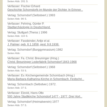
Seiten Abb: 201 S.
Verfasser: Fischer Erhard
Geschichte Schorndorfs im Munde der Dichter. In Erinner...
Verlag:
Schorndorf (Selbstverl.) 1993
Seiten Abb: 96 S.
Verfasser: Fehring, Günter P.
Stadtarchäologie in Deutschland.
Verlag:
Stuttgart (Theiss ) 1996
Seiten Abb: 110 S.
Verfasser: Fassbinder, Antje et al.
J. Palmer, geb. 6.1.1858, gest. 9.8.1938.
Verlag:
Schorndorf (Burggymnasium) 1982
Seiten Abb:
Verfasser: Fa. Christ. Breuninger (Hrsg.)
Christ. Breuninger Lederfabrik Schorndorf 1843-1968
Verlag:
Schorndorf (Selbstverl.) 1968
Seiten Abb: 53 S.
Verfasser: Ev. Kirchengemeinde Schornbach (Hrsg.)
Maria-Barbara-Katharina-Kirche in Schornbach. Festschri...
Verlag:
Schornbach (Selbstver.) 1972.
Seiten Abb: 37 S.
Verfasser: Etzold, Hans-Otto
500 Jahre Stadtkirche Schorndorf 1477 - 1977. Drei Vort...
Verlag:
Schorndorf (Heimatverein) 1977
Seiten Abb: 57 S.