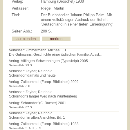
Verlag:
Hamburg (Broschet) 1938
Verfasser:
Riegel, Martin
Titel:
Der Buchhändler Johann Philipp Palm. Mit
einem vollständigen Abdruck der Schrift
'Deutschland in seiner tiefen Erniedrigunng'
Seiten Abb.:
209 S.
Verfasser: Zimmermann, Michael J. H.
Die Gutmanns. Geschichte einer jüdischen Familie. Ausst...
Verlag:
Villingen-Schwenningen (Typoskript) 2005
Seiten Abb: 93 S.
Verfasser: Zeyher, Reinhold
Schorndorf damals und heute
Verlag:
Zaltbommel (Europ. Bibliothek) 2002
Seiten Abb: o.P.
Verfasser: Zeyher, Reinhold
Schorndorfs langer Weg nach Württemberg
Verlag:
Schorndorf (C. Bacher) 2001
Seiten Abb: 87 S.
Verfasser: Zeyher, Reinhold
Schorndorf in alten Ansichten, Bd. 1
Verlag:
Zaltbommel (Europ. Bibliothek) 1988
Seiten Abb: 5. Aufl., o.S.