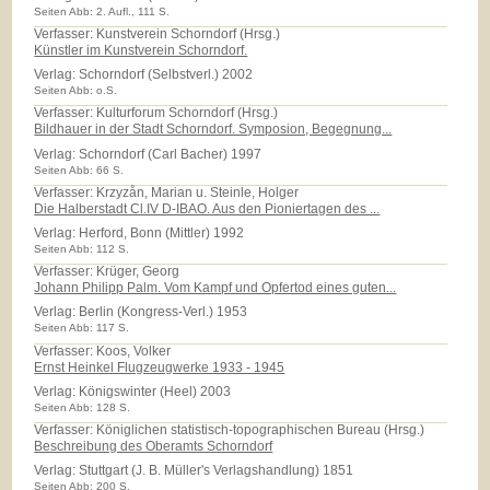
Seiten Abb: 2. Aufl., 111 S.
Verfasser: Kunstverein Schorndorf (Hrsg.)
Künstler im Kunstverein Schorndorf.
Verlag:
Schorndorf (Selbstverl.) 2002
Seiten Abb: o.S.
Verfasser: Kulturforum Schorndorf (Hrsg.)
Bildhauer in der Stadt Schorndorf. Symposion, Begegnung...
Verlag:
Schorndorf (Carl Bacher) 1997
Seiten Abb: 66 S.
Verfasser: Krzyzån, Marian u. Steinle, Holger
Die Halberstadt Cl.IV D-IBAO. Aus den Pioniertagen des ...
Verlag:
Herford, Bonn (Mittler) 1992
Seiten Abb: 112 S.
Verfasser: Krüger, Georg
Johann Philipp Palm. Vom Kampf und Opfertod eines guten...
Verlag:
Berlin (Kongress-Verl.) 1953
Seiten Abb: 117 S.
Verfasser: Koos, Volker
Ernst Heinkel Flugzeugwerke 1933 - 1945
Verlag:
Königswinter (Heel) 2003
Seiten Abb: 128 S.
Verfasser: Königlichen statistisch-topographischen Bureau (Hrsg.)
Beschreibung des Oberamts Schorndorf
Verlag:
Stuttgart (J. B. Müller's Verlagshandlung) 1851
Seiten Abb: 200 S.