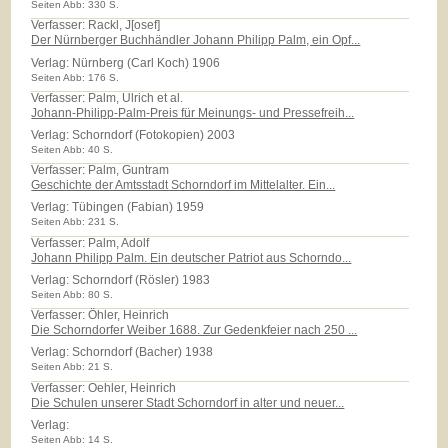
Seiten Abb: 330 S.
Verfasser: Rackl, J[osef]
Der Nürnberger Buchhändler Johann Philipp Palm, ein Opf...
Verlag:
Nürnberg (Carl Koch) 1906
Seiten Abb: 176 S.
Verfasser: Palm, Ulrich et al.
Johann-Philipp-Palm-Preis für Meinungs- und Pressefreih...
Verlag:
Schorndorf (Fotokopien) 2003
Seiten Abb: 40 S.
Verfasser: Palm, Guntram
Geschichte der Amtsstadt Schorndorf im Mittelalter. Ein...
Verlag:
Tübingen (Fabian) 1959
Seiten Abb: 231 S.
Verfasser: Palm, Adolf
Johann Philipp Palm. Ein deutscher Patriot aus Schorndo...
Verlag:
Schorndorf (Rösler) 1983
Seiten Abb: 80 S.
Verfasser: Öhler, Heinrich
Die Schorndorfer Weiber 1688. Zur Gedenkfeier nach 250 ...
Verlag:
Schorndorf (Bacher) 1938
Seiten Abb: 21 S.
Verfasser: Oehler, Heinrich
Die Schulen unserer Stadt Schorndorf in alter und neuer...
Verlag:
Seiten Abb: 14 S.