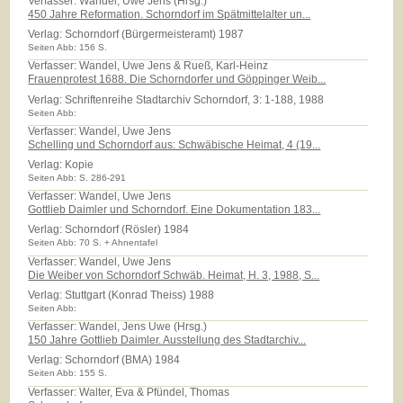
Verfasser: Wandel, Uwe Jens (Hrsg.)
450 Jahre Reformation. Schorndorf im Spätmittelalter un...
Verlag:
Schorndorf (Bürgermeisteramt) 1987
Seiten Abb: 156 S.
Verfasser: Wandel, Uwe Jens & Rueß, Karl-Heinz
Frauenprotest 1688. Die Schorndorfer und Göppinger Weib...
Verlag:
Schriftenreihe Stadtarchiv Schorndorf, 3: 1-188, 1988
Seiten Abb:
Verfasser: Wandel, Uwe Jens
Schelling und Schorndorf aus: Schwäbische Heimat, 4 (19...
Verlag:
Kopie
Seiten Abb: S. 286-291
Verfasser: Wandel, Uwe Jens
Gottlieb Daimler und Schorndorf. Eine Dokumentation 183...
Verlag:
Schorndorf (Rösler) 1984
Seiten Abb: 70 S. + Ahnentafel
Verfasser: Wandel, Uwe Jens
Die Weiber von Schorndorf Schwäb. Heimat, H. 3, 1988, S...
Verlag:
Stuttgart (Konrad Theiss) 1988
Seiten Abb:
Verfasser: Wandel, Jens Uwe (Hrsg.)
150 Jahre Gottlieb Daimler. Ausstellung des Stadtarchiv...
Verlag:
Schorndorf (BMA) 1984
Seiten Abb: 155 S.
Verfasser: Walter, Eva & Pfündel, Thomas