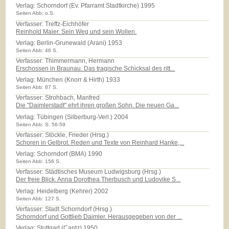
Verlag:
Schorndorf (Ev. Pfarramt Stadtkirche) 1995
Seiten Abb: o.S.
Verfasser: Treffz-Eichhöfer
Reinhold Maier. Sein Weg und sein Wollen.
Verlag:
Berlin-Grunewald (Arani) 1953
Seiten Abb: 46 S.
Verfasser: Thimmermann, Hermann
Erschossen in Braunau. Das tragische Schicksal des ritt...
Verlag:
München (Knorr & Hirth) 1933
Seiten Abb: 87 S.
Verfasser: Strohbach, Manfred
Die "Daimlerstadt" ehrt ihren großen Sohn. Die neuen Ga...
Verlag:
Tübingen (Silberburg-Verl.) 2004
Seiten Abb: S. 56-59
Verfasser: Stöckle, Frieder (Hrsg.)
Schoren in Gelbrot. Reden und Texte von Reinhard Hanke,...
Verlag:
Schorndorf (BMA) 1990
Seiten Abb: 156 S.
Verfasser: Städtisches Museum Ludwigsburg (Hrsg.)
Der freie Blick. Anna Dorothea Therbusch und Ludovike S...
Verlag:
Heidelberg (Kehrer) 2002
Seiten Abb: 127 S.
Verfasser: Stadt Schorndorf (Hrsg.)
Schorndorf und Gottlieb Daimler. Herausgegeben von der ...
Verlag:
Stuttgart (Cantz) 1950