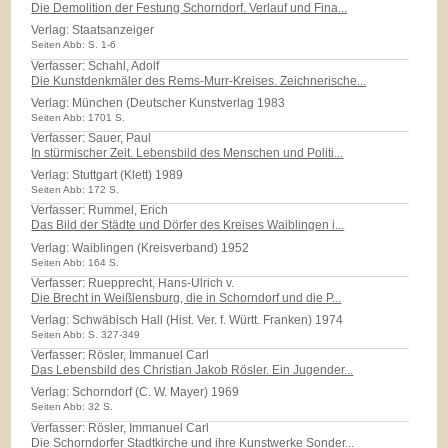
Die Demolition der Festung Schorndorf. Verlauf und Fina...
Verlag:
Staatsanzeiger
Seiten Abb: S. 1-6
Verfasser: Schahl, Adolf
Die Kunstdenkmäler des Rems-Murr-Kreises. Zeichnerische...
Verlag:
München (Deutscher Kunstverlag 1983
Seiten Abb: 1701 S.
Verfasser: Sauer, Paul
In stürmischer Zeit. Lebensbild des Menschen und Politi...
Verlag:
Stuttgart (Klett) 1989
Seiten Abb: 172 S.
Verfasser: Rummel, Erich
Das Bild der Städte und Dörfer des Kreises Waiblingen i...
Verlag:
Waiblingen (Kreisverband) 1952
Seiten Abb: 164 S.
Verfasser: Ruepprecht, Hans-Ulrich v.
Die Brecht in Weißlensburg, die in Schorndorf und die P...
Verlag:
Schwäbisch Hall (Hist. Ver. f. Württ. Franken) 1974
Seiten Abb: S. 327-349
Verfasser: Rösler, Immanuel Carl
Das Lebensbild des Christian Jakob Rösler. Ein Jugender...
Verlag:
Schorndorf (C. W. Mayer) 1969
Seiten Abb: 32 S.
Verfasser: Rösler, Immanuel Carl
Die Schorndorfer Stadtkirche und ihre Kunstwerke Sonder...