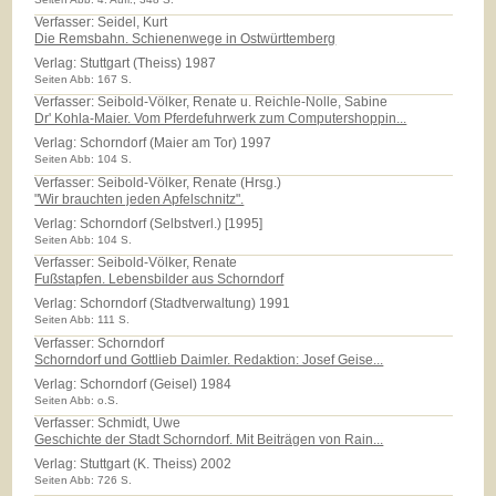
Verfasser: Seidel, Kurt
Die Remsbahn. Schienenwege in Ostwürttemberg
Verlag:
Stuttgart (Theiss) 1987
Seiten Abb: 167 S.
Verfasser: Seibold-Völker, Renate u. Reichle-Nolle, Sabine
Dr' Kohla-Maier. Vom Pferdefuhrwerk zum Computershoppin...
Verlag:
Schorndorf (Maier am Tor) 1997
Seiten Abb: 104 S.
Verfasser: Seibold-Völker, Renate (Hrsg.)
"Wir brauchten jeden Apfelschnitz".
Verlag:
Schorndorf (Selbstverl.) [1995]
Seiten Abb: 104 S.
Verfasser: Seibold-Völker, Renate
Fußstapfen. Lebensbilder aus Schorndorf
Verlag:
Schorndorf (Stadtverwaltung) 1991
Seiten Abb: 111 S.
Verfasser: Schorndorf
Schorndorf und Gottlieb Daimler. Redaktion: Josef Geise...
Verlag:
Schorndorf (Geisel) 1984
Seiten Abb: o.S.
Verfasser: Schmidt, Uwe
Geschichte der Stadt Schorndorf. Mit Beiträgen von Rain...
Verlag:
Stuttgart (K. Theiss) 2002
Seiten Abb: 726 S.