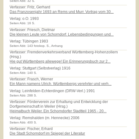
Seiten Abb: 32 S.
Verfasser: Fritz, Gerhard
Das Franzosenjahr 1693 an Rems und Murr. Vortrag vom 30...
Verlag:
o.O. 1993
Seiten Abb: 16 S.
Verfasser: Friesch, Dietmar
Die kleinen Leute von Schorndorf. Lebensbedingungen und...
Verlag:
Tübingen 1983
Seiten Abb: 143 fotokop. S., Anhang
Verfasser: Fremdenverkehrsverband Württemberg-Hohenzollern
(Hrsg.)
Hie gut Württemberg allewege! Ein Erinnerungsbuch zur 2...
Verlag:
Stuttgart (Selbstverlag) 1916
Seiten Abb: 140 S.
Verfasser: Frasch, Werner
Ein Mann namens Ulrich. Württembergs verehrter und verh...
Verlag:
Leinfelden-Echterdingen (DRW-Verl.) 1991
Seiten Abb: 288 S.
Verfasser: Förderverein zur Erhaltung und Entwicklung der
Dorfgemeinschaft in Weiler (Hrsg.)
Heimatbuch Weiler. Ein Schorndorfer Stadtteil 1965 - 20...
Verlag:
Remshalden (m. Hennecke) 2006
Seiten Abb: 400 S.
Verfasser: Fischer, Erhard
Die Stadt Schorndorf im Spiegel der Literatur