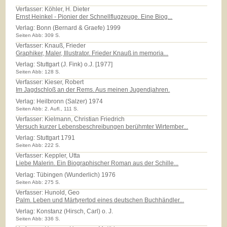
Verfasser: Köhler, H. Dieter
Ernst Heinkel - Pionier der Schnellflugzeuge. Eine Biog...
Verlag:
Bonn (Bernard & Graefe) 1999
Seiten Abb: 309 S.
Verfasser: Knauß, Frieder
Graphiker, Maler, Illustrator. Frieder Knauß in memoria...
Verlag:
Stuttgart (J. Fink) o.J. [1977]
Seiten Abb: 128 S.
Verfasser: Kieser, Robert
Im Jagdschloß an der Rems. Aus meinen Jugendjahren.
Verlag:
Heilbronn (Salzer) 1974
Seiten Abb: 2. Aufl., 111 S.
Verfasser: Kielmann, Christian Friedrich
Versuch kurzer Lebensbeschreibungen berühmter Wirtember...
Verlag:
Stuttgart 1791
Seiten Abb: 222 S.
Verfasser: Keppler, Utta
Liebe Malerin. Ein Biographischer Roman aus der Schille...
Verlag:
Tübingen (Wunderlich) 1976
Seiten Abb: 275 S.
Verfasser: Hunold, Geo
Palm. Leben und Märtyrertod eines deutschen Buchhändler...
Verlag:
Konstanz (Hirsch, Carl) o. J.
Seiten Abb: 336 S.