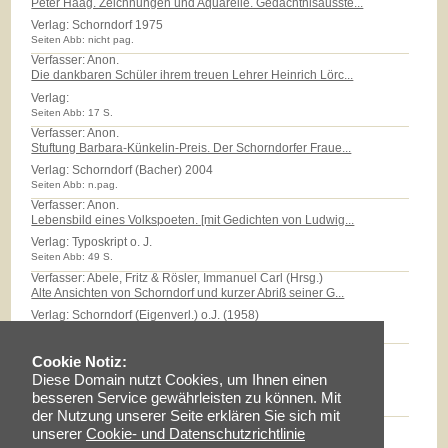
Peter Haag. Zeichnungen und Aquarelle. Gedächtnisausste...
Verlag:
Schorndorf 1975
Seiten Abb: nicht pag.
Verfasser: Anon.
Die dankbaren Schüler ihrem treuen Lehrer Heinrich Lörc...
Verlag:
Seiten Abb: 17 S.
Verfasser: Anon.
Stuftung Barbara-Künkelin-Preis. Der Schorndorfer Fraue...
Verlag:
Schorndorf (Bacher) 2004
Seiten Abb: n.pag.
Verfasser: Anon.
Lebensbild eines Volkspoeten. [mit Gedichten von Ludwig...
Verlag:
Typoskript o. J.
Seiten Abb: 49 S.
Verfasser: Abele, Fritz & Rösler, Immanuel Carl (Hrsg.)
Alte Ansichten von Schorndorf und kurzer Abriß seiner G...
Verlag:
Schorndorf (Eigenverl.) o.J. (1958)
Seiten Abb: 32 S.
Verfasser: Abele, Eberhard
Cookie Notiz:
Das Röhm-Areal: Eine Zeitreise in das Quartier der 'Sti...
Diese Domain nutzt Cookies, um Ihnen einen
Verlag:
Typoskript 2006
besseren Service gewährleisten zu können. Mit
Seiten Abb: 27 S.
der Nutzung unserer Seite erklären Sie sich mit
Verfasser: Abele, Eberhard
unserer
Cookie- und Datenschutzrichtlinie
Karl Friedrich Reinhard 1761 - 1837. Vom "Wunsch, frei ...