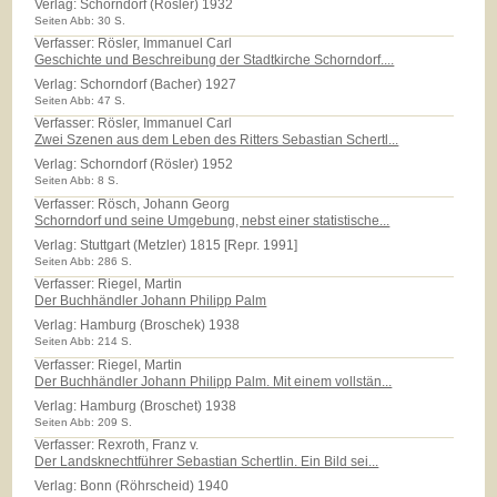
Verlag:
Schorndorf (Rösler) 1932
Seiten Abb: 30 S.
Verfasser: Rösler, Immanuel Carl
Geschichte und Beschreibung der Stadtkirche Schorndorf....
Verlag:
Schorndorf (Bacher) 1927
Seiten Abb: 47 S.
Verfasser: Rösler, Immanuel Carl
Zwei Szenen aus dem Leben des Ritters Sebastian Schertl...
Verlag:
Schorndorf (Rösler) 1952
Seiten Abb: 8 S.
Verfasser: Rösch, Johann Georg
Schorndorf und seine Umgebung, nebst einer statistische...
Verlag:
Stuttgart (Metzler) 1815 [Repr. 1991]
Seiten Abb: 286 S.
Verfasser: Riegel, Martin
Der Buchhändler Johann Philipp Palm
Verlag:
Hamburg (Broschek) 1938
Seiten Abb: 214 S.
Verfasser: Riegel, Martin
Der Buchhändler Johann Philipp Palm. Mit einem vollstän...
Verlag:
Hamburg (Broschet) 1938
Seiten Abb: 209 S.
Verfasser: Rexroth, Franz v.
Der Landsknechtführer Sebastian Schertlin. Ein Bild sei...
Verlag:
Bonn (Röhrscheid) 1940