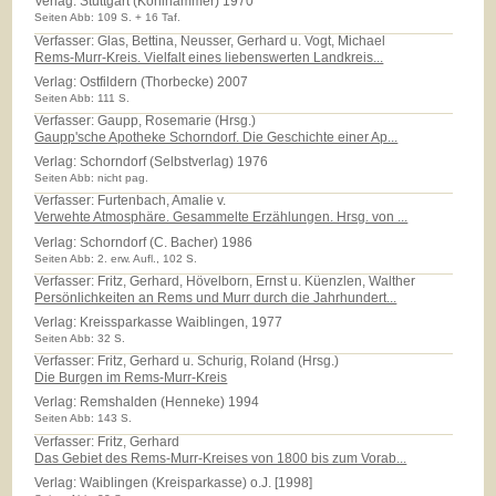
Verlag:
Stuttgart (Kohlhammer) 1970
Seiten Abb: 109 S. + 16 Taf.
Verfasser: Glas, Bettina, Neusser, Gerhard u. Vogt, Michael
Rems-Murr-Kreis. Vielfalt eines liebenswerten Landkreis...
Verlag:
Ostfildern (Thorbecke) 2007
Seiten Abb: 111 S.
Verfasser: Gaupp, Rosemarie (Hrsg.)
Gaupp'sche Apotheke Schorndorf. Die Geschichte einer Ap...
Verlag:
Schorndorf (Selbstverlag) 1976
Seiten Abb: nicht pag.
Verfasser: Furtenbach, Amalie v.
Verwehte Atmosphäre. Gesammelte Erzählungen. Hrsg. von ...
Verlag:
Schorndorf (C. Bacher) 1986
Seiten Abb: 2. erw. Aufl., 102 S.
Verfasser: Fritz, Gerhard, Hövelborn, Ernst u. Küenzlen, Walther
Persönlichkeiten an Rems und Murr durch die Jahrhundert...
Verlag:
Kreissparkasse Waiblingen, 1977
Seiten Abb: 32 S.
Verfasser: Fritz, Gerhard u. Schurig, Roland (Hrsg.)
Die Burgen im Rems-Murr-Kreis
Verlag:
Remshalden (Henneke) 1994
Seiten Abb: 143 S.
Verfasser: Fritz, Gerhard
Das Gebiet des Rems-Murr-Kreises von 1800 bis zum Vorab...
Verlag:
Waiblingen (Kreisparkasse) o.J. [1998]