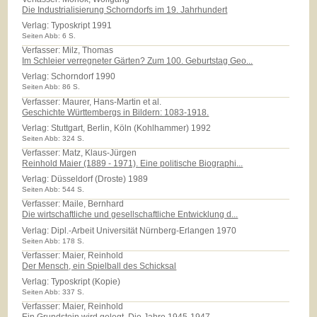
Die Industrialisierung Schorndorfs im 19. Jahrhundert
Verlag:
Typoskript 1991
Seiten Abb: 6 S.
Verfasser: Milz, Thomas
Im Schleier verregneter Gärten? Zum 100. Geburtstag Geo...
Verlag:
Schorndorf 1990
Seiten Abb: 86 S.
Verfasser: Maurer, Hans-Martin et al.
Geschichte Württembergs in Bildern: 1083-1918.
Verlag:
Stuttgart, Berlin, Köln (Kohlhammer) 1992
Seiten Abb: 324 S.
Verfasser: Matz, Klaus-Jürgen
Reinhold Maier (1889 - 1971). Eine politische Biographi...
Verlag:
Düsseldorf (Droste) 1989
Seiten Abb: 544 S.
Verfasser: Maile, Bernhard
Die wirtschaftliche und gesellschaftliche Entwicklung d...
Verlag:
Dipl.-Arbeit Universität Nürnberg-Erlangen 1970
Seiten Abb: 178 S.
Verfasser: Maier, Reinhold
Der Mensch, ein Spielball des Schicksal
Verlag:
Typoskript (Kopie)
Seiten Abb: 337 S.
Verfasser: Maier, Reinhold