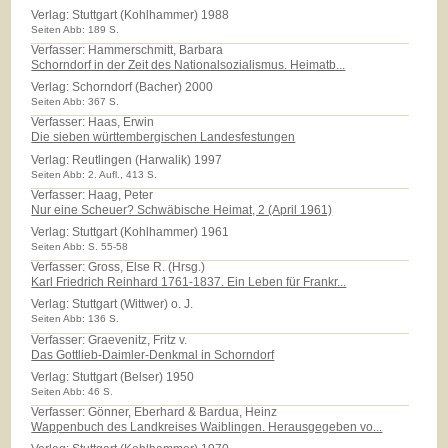
Verlag:
Stuttgart (Kohlhammer) 1988
Seiten Abb: 189 S.
Verfasser: Hammerschmitt, Barbara
Schorndorf in der Zeit des Nationalsozialismus. Heimatb...
Verlag:
Schorndorf (Bacher) 2000
Seiten Abb: 367 S.
Verfasser: Haas, Erwin
Die sieben württembergischen Landesfestungen
Verlag:
Reutlingen (Harwalik) 1997
Seiten Abb: 2. Aufl., 413 S.
Verfasser: Haag, Peter
Nur eine Scheuer? Schwäbische Heimat, 2 (April 1961)
Verlag:
Stuttgart (Kohlhammer) 1961
Seiten Abb: S. 55-58
Verfasser: Gross, Else R. (Hrsg.)
Karl Friedrich Reinhard 1761-1837. Ein Leben für Frankr...
Verlag:
Stuttgart (Wittwer) o. J.
Seiten Abb: 136 S.
Verfasser: Graevenitz, Fritz v.
Das Gottlieb-Daimler-Denkmal in Schorndorf
Verlag:
Stuttgart (Belser) 1950
Seiten Abb: 46 S.
Verfasser: Gönner, Eberhard & Bardua, Heinz
Wappenbuch des Landkreises Waiblingen. Herausgegeben vo...