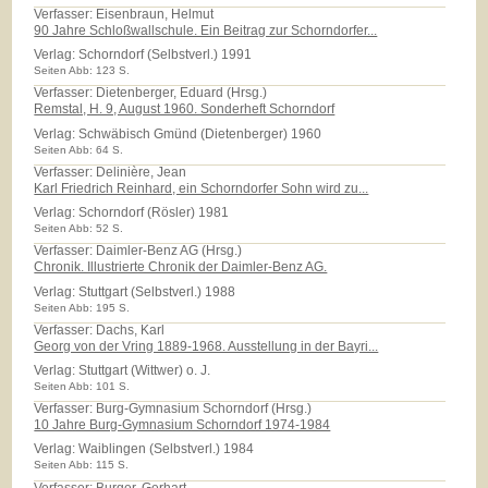
Verfasser: Eisenbraun, Helmut
90 Jahre Schloßwallschule. Ein Beitrag zur Schorndorfer...
Verlag:
Schorndorf (Selbstverl.) 1991
Seiten Abb: 123 S.
Verfasser: Dietenberger, Eduard (Hrsg.)
Remstal, H. 9, August 1960. Sonderheft Schorndorf
Verlag:
Schwäbisch Gmünd (Dietenberger) 1960
Seiten Abb: 64 S.
Verfasser: Delinière, Jean
Karl Friedrich Reinhard, ein Schorndorfer Sohn wird zu...
Verlag:
Schorndorf (Rösler) 1981
Seiten Abb: 52 S.
Verfasser: Daimler-Benz AG (Hrsg.)
Chronik. Illustrierte Chronik der Daimler-Benz AG.
Verlag:
Stuttgart (Selbstverl.) 1988
Seiten Abb: 195 S.
Verfasser: Dachs, Karl
Georg von der Vring 1889-1968. Ausstellung in der Bayri...
Verlag:
Stuttgart (Wittwer) o. J.
Seiten Abb: 101 S.
Verfasser: Burg-Gymnasium Schorndorf (Hrsg.)
10 Jahre Burg-Gymnasium Schorndorf 1974-1984
Verlag:
Waiblingen (Selbstverl.) 1984
Seiten Abb: 115 S.
Verfasser: Burger, Gerhart