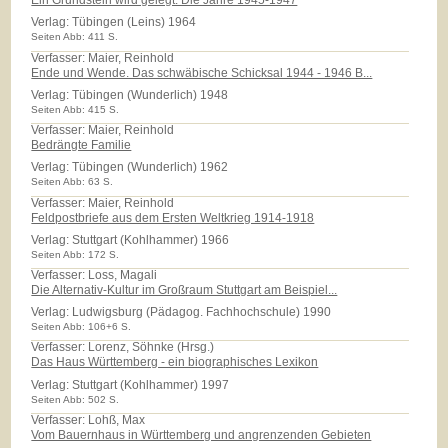
Ein Grundstein wird gelegt. Die Jahre 1945-1947
Verlag:
Tübingen (Leins) 1964
Seiten Abb: 411 S.
Verfasser: Maier, Reinhold
Ende und Wende. Das schwäbische Schicksal 1944 - 1946 B...
Verlag:
Tübingen (Wunderlich) 1948
Seiten Abb: 415 S.
Verfasser: Maier, Reinhold
Bedrängte Familie
Verlag:
Tübingen (Wunderlich) 1962
Seiten Abb: 63 S.
Verfasser: Maier, Reinhold
Feldpostbriefe aus dem Ersten Weltkrieg 1914-1918
Verlag:
Stuttgart (Kohlhammer) 1966
Seiten Abb: 172 S.
Verfasser: Loss, Magali
Die Alternativ-Kultur im Großraum Stuttgart am Beispiel...
Verlag:
Ludwigsburg (Pädagog. Fachhochschule) 1990
Seiten Abb: 106+6 S.
Verfasser: Lorenz, Söhnke (Hrsg.)
Das Haus Württemberg - ein biographisches Lexikon
Verlag:
Stuttgart (Kohlhammer) 1997
Seiten Abb: 502 S.
Verfasser: Lohß, Max
Vom Bauernhaus in Württemberg und angrenzenden Gebieten