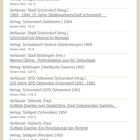
Seiten Abb: 111 S.
Verfasser: Stadt Schorndorf (Hrsg.)
1969 - 1994. 25 Jahre Städtepartnerschaft Schorndorf - ...
Verlag:
Schorndorf (Selbstverl.) 1994
Seiten Abb: 79 S.
Verfasser: Stadt Schorndorf (Hrsg.)
Schorndorf ein Kleinod im Remstal
Verlag:
Schwäbisch Gmünd (Dietenberger) 1969
Seiten Abb: 79 S.
Verfasser: Stadt Böblingen (Hrs.)
Werner Oberle - Retrospektive zum 80. Geburtstag
Verlag:
Böblingen (Städtische Galerie) 1992
Seiten Abb: 118 S.
Verfasser: SPD Ortsverein Schorndorf (Hrsg.)
100 Jahre SPD Ortsverein Schorndorf 1891 - 1991
Verlag:
Schorndorf (SPD Ortsverein) 1991
Seiten Abb: 179 S.
Verfasser: Siebertz, Paul
Gottlieb Daimler zum Gedächtnis. Eine Dokumenten-Sammlu...
Verlag:
Stuttgart (Scheufele) 1950
Seiten Abb: 236 S.
Verfasser: Siebertz, Paul
Gottlieb Daimler. Ein Revolutionär der Technik
Verlag:
Stuttgart (Reclam) 1950
Seiten Abb: 4. Aufl., 348 S.