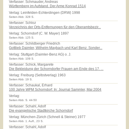
Verfasser: Schmauder, Andreas
Württemberg im Aufstand. Der Arme Konrad 1514
Verlag:
Leinfelden-Echterdingen (DRW) 1998
Seiten Abb: 328 S.
Verfasser: Schloz
Verzeichnis der Orts-Entfernungen für den Oberamtsbezir...
Verlag:
Schorndorf (C. W. Mayer) 1897
Seiten Abb: 125 S.
Verfasser: Schildberger Friedrich
Gottlieb Daimler, Wilhelm Maybach und Karl Benz. Sonder...
Verlag:
Stuttgart (Daimler-Benz AG) o. J.
Seiten Abb: 109 S.
Verfasser: Schick, Margarete
Die Bekleidung der Schorndorfer Frauen am Ende des 17. ...
Verlag:
Freiburg (Selbstverlag) 1963
Seiten Abb: 19 S.
Verfasser: Schaukal, Erhard
100 Jahre WPM Schorndorf. In: Journal Sammler, Mai 2004
Verlag:
Seiten Abb: S. 44-50
Verfasser: Schahl, Adolf
Die evangelische Stadtkirche Schorndorf
Verlag:
München-Zürich (Schnell & Steiner) 1977
Seiten Abb: 1. Aufl., 23 S.
Verfasser: Schahl, Adolf