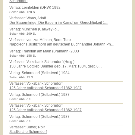
Schorndorf
Verlag:
Leinfelden (DRW) 1992
Seiten Abb: 128 S.
Verfasser: Waas, Adolf
Der Bauernkrieg. Die Bauern im Kampf um Gerechtigkeit 1...
Verlag:
München (Callwey) o.J.
Seiten Abb: 299 S.
Verfasser: von zur Mühlen, Bernt Ture
Napoleons Justizmord am deutschen Buchhändler Johann Ph...
Verlag:
Frankfurt am Main (Bramann) 2003
Seiten Abb: 158 S.
Verfasser: Volksbank Schorndorf (Hrsg.)
150 Jahre Gottlieb Daimler geb. 17. März 1834, gest. 6....
Verlag:
Schorndorf (Selbstverl.) 1984
Seiten Abb: 15 S.
Verfasser: Volksbank Schorndorf
125 Jahre Volksbank Schorndorf 1862-1987
Verlag:
Schorndorf (Selbstverl.) 1987
Seiten Abb: o.S.
Verfasser: Volksbank Schorndorf
125 Jahre Volksbank Schorndorf 1862-1987
Verlag:
Schorndorf (Selbstverl.) 1987
Seiten Abb: o.S.
Verfasser: Ulmer, Rolf
Stadtkirche Schorndorf