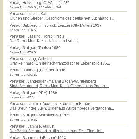
Verlag:
Heidelberg (C. Winter) 1932
Seiten Abb: 200 S., 106 Abb., 4 Taf.
Verfasser: Linzen, Karl
Glühen und Sterben. Geschichte des deutschen Buchhändle...
Verlag:
Salzburg, Innsbruck, Leipzig (Otto Müller) 1937
Seiten Abb: 176 S.
Verfasser: Lässing, Horst (Hrsg.)
Der Rems-Murr-Kreis. Heimat und Arbeit
Verlag:
Stuttgart (Theiss) 1980
Seiten Abb: 476 S.
Verfasser: Lang, Wilhelm
Graf Reinhard. Ein deutsch-französisches Lebensbild 176...
Verlag:
Bamberg (Buchner) 1896
Seiten Abb: 603 S.
Verfasser: Landesdenkmalamt Baden-Württemberg
Stadt Schorndorf, Rems-Murr-Kreis. Ortskernatlas Baden-...
Verlag:
Stuttgart (PDA) 1989
Seiten Abb: 42 S.
Verfasser: Lämmle, August u. Breuninger Eduard
Das Breuninger Buch. Bilder aus Württembergs Vergangenh...
Verlag:
Stuttgart (Selbstverlag) 1931
Seiten Abb: 176 S.
Verfasser: Lämmle, August
Der Bezirk Schorndorf in alter und neuer Zeit. Eine Hei...
Verlag:
Schorndorf (Bacher) 1913