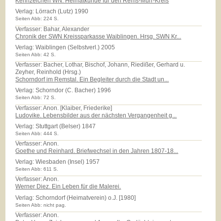
Kennzeichen WN. Heimatkunde für den Rems-Murr-Kreis
Verlag:
Lörrach (Lutz) 1990
Seiten Abb: 224 S.
Verfasser: Bahar, Alexander
Chronik der SWN Kreissparkasse Waiblingen. Hrsg. SWN Kr...
Verlag:
Waiblingen (Selbstverl.) 2005
Seiten Abb: 42 S.
Verfasser: Bacher, Lothar, Bischof, Johann, Riedißer, Gerhard u.
Zeyher, Reinhold (Hrsg.)
Schorndorf im Remstal. Ein Begleiter durch die Stadt un...
Verlag:
Schorndor (C. Bacher) 1996
Seiten Abb: 72 S.
Verfasser: Anon. [Klaiber, Friederike]
Ludovike. Lebensbilder aus der nächsten Vergangenheit g...
Verlag:
Stuttgart (Belser) 1847
Seiten Abb: 444 S.
Verfasser: Anon.
Goethe und Reinhard. Briefwechsel in den Jahren 1807-18...
Verlag:
Wiesbaden (Insel) 1957
Seiten Abb: 611 S.
Verfasser: Anon.
Werner Diez. Ein Leben für die Malerei.
Verlag:
Schorndorf (Heimatverein) o.J. [1980]
Seiten Abb: nicht pag.
Verfasser: Anon.