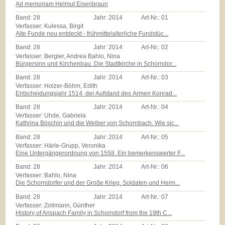
Ad memoriam Helmut Eisenbraun
Band:
28
Jahr:
2014
Art-Nr.:
01
Verfasser: Kulessa, Birgit
Alte Funde neu entdeckt - frühmittelalterliche Fundstüc...
Band:
28
Jahr:
2014
Art-Nr.:
02
Verfasser: Bergler, Andrea Bahlo, Nina
Bürgersinn und Kirchenbau. Die Stadtkirche in Schorndor...
Band:
28
Jahr:
2014
Art-Nr.:
03
Verfasser: Holzer-Böhm, Edith
Entscheidungsjahr 1514  der Aufstand des Armen Konrad...
Band:
28
Jahr:
2014
Art-Nr.:
04
Verfasser: Uhde, Gabriela
Kathrina Böschin und die Weiber von Schornbach. Wie sic...
Band:
28
Jahr:
2014
Art-Nr.:
05
Verfasser: Härle-Grupp, Veronika
Eine Untergängerordnung von 1558. Ein bemerkenswerter F...
Band:
28
Jahr:
2014
Art-Nr.:
06
Verfasser: Bahlo, Nina
Die Schorndorfer und der Große Krieg. Soldaten und Heim...
Band:
28
Jahr:
2014
Art-Nr.:
07
Verfasser: Zollmann, Günther
History of Anspach Family in Schorndorf from the 19th C...