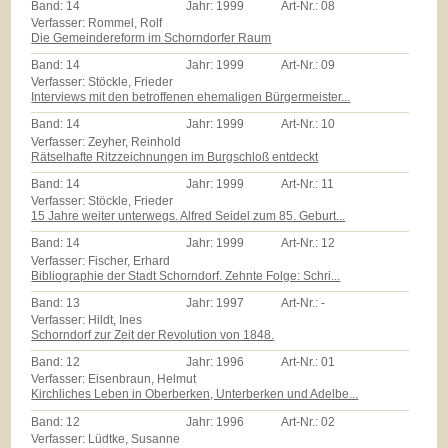
Band:
14
Jahr:
1999
Art-Nr.:
08
Verfasser: Rommel, Rolf
Die Gemeindereform im Schorndorfer Raum
Band:
14
Jahr:
1999
Art-Nr.:
09
Verfasser: Stöckle, Frieder
Interviews mit den betroffenen ehemaligen Bürgermeister...
Band:
14
Jahr:
1999
Art-Nr.:
10
Verfasser: Zeyher, Reinhold
Rätselhafte Ritzzeichnungen im Burgschloß entdeckt
Band:
14
Jahr:
1999
Art-Nr.:
11
Verfasser: Stöckle, Frieder
15 Jahre weiter unterwegs. Alfred Seidel zum 85. Geburt...
Band:
14
Jahr:
1999
Art-Nr.:
12
Verfasser: Fischer, Erhard
Bibliographie der Stadt Schorndorf. Zehnte Folge: Schri...
Band:
13
Jahr:
1997
Art-Nr.:
-
Verfasser: Hildt, Ines
Schorndorf zur Zeit der Revolution von 1848.
Band:
12
Jahr:
1996
Art-Nr.:
01
Verfasser: Eisenbraun, Helmut
Kirchliches Leben in Oberberken, Unterberken und Adelbe...
Band:
12
Jahr:
1996
Art-Nr.:
02
Verfasser: Lüdtke, Susanne