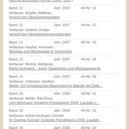
Nachruf auf Erhard Fischer (1939 - 2007)
Band:
21
Jahr:
2007
Art-Nr.:
01
Verfasser: Klopfer, Matthias
Vorwort des Oberbürgermeisters
Band:
21
Jahr:
2007
Art-Nr.:
02
Verfasser: Dietrich, Holger
Vorwort des Heimatvereinsvorsitzenden
Band:
21
Jahr:
2007
Art-Nr.:
03
Verfasser: Hauber, Hermann
Weinbau und Weinhandel in Schorndorf
Band:
21
Jahr:
2007
Art-Nr.:
04
Verfasser: Morlok, Wolfgang
Martin Aichmann - Jurist, Staatsmann und Weinbauexperte
Band:
21
Jahr:
2007
Art-Nr.:
06
Verfasser: Zollmann, Günther
Weiler: Ein schwäbisches Bauerndorf im Wandel der Zeite...
Band:
20
Jahr:
2006
Art-Nr.:
01
Verfasser: Martin, Rita Rosa
Leni Breymaier, Künkelin-Preisträgerin 2004. Laudatio z...
Band:
20
Jahr:
2006
Art-Nr.:
02
Verfasser: Köhle-Hezinger, Christel
Dr. Dagmar Konrad, Künkelin-Preisträgerin 2006. Laudati...
Band:
20
Jahr:
2006
Art-Nr.:
03