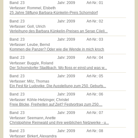
Band:
23
Jahr:
2009
Art-Nr.:
01
Verfasser: Rommel, Elsbeth
25 Jahre Stiftung Barbara-Künkelin-Preis Schorndorf
Band:
23
Jahr:
2009
Art-Nr.:
02
Verfasser: Goll, Ulrich
Verleihung des Barbara Künkelin-Preises an Serap Cileli...
Band:
23
Jahr:
2009
Art-Nr.:
03
Verfasser: Leube, Bernd
Kommen die Panzer? Oder wie die Wende in mich kroch
Band:
23
Jahr:
2009
Art-Nr.:
04
Verfasser: Buggle, Roland
Der Schorndorfer Stadtbach. Wo floss er einst und was w...
Band:
23
Jahr:
2009
Art-Nr.:
05
Verfasser: Milz, Thomas
Ein Fest für Ludovike. Die Ausstellung zum 250. Geburts...
Band:
23
Jahr:
2009
Art-Nr.:
06
Verfasser: Köhle-Hetzinger, Christel
Freie Blicke, Freiheiten auf Zeit? Festvortrag zum 250....
Band:
23
Jahr:
2009
Art-Nr.:
07
Verfasser: Seemann, Anette
Christophine Reinwald und ihre weiblichen Netzwerke - u...
Band:
23
Jahr:
2009
Art-Nr.:
08
Verfasser: Birkert, Alexandra