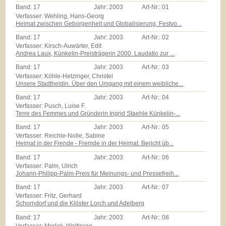
Band:
17
Jahr:
2003
Art-Nr.:
01
Verfasser: Wehling, Hans-Georg
Heimat zwischen Geborgenheit und Globalisierung. Festvo...
Band:
17
Jahr:
2003
Art-Nr.:
02
Verfasser: Kirsch-Auwärter, Edit
Andrea Laux, Künkelin-Preisträgerin 2000. Laudatio zur ...
Band:
17
Jahr:
2003
Art-Nr.:
03
Verfasser: Köhle-Hetzinger, Christel
Unsere Stadtheldin. Über den Umgang mit einem weibliche...
Band:
17
Jahr:
2003
Art-Nr.:
04
Verfasser: Pusch, Luise F.
Terre des Femmes und Gründerin Ingrid Staehle Künkelin-...
Band:
17
Jahr:
2003
Art-Nr.:
05
Verfasser: Reichle-Nolle, Sabine
Heimat in der Frende - Fremde in der Heimat. Bericht üb...
Band:
17
Jahr:
2003
Art-Nr.:
06
Verfasser: Palm, Ulrich
Johann-Philipp-Palm-Preis für Meinungs- und Pressefreih...
Band:
17
Jahr:
2003
Art-Nr.:
07
Verfasser: Fritz, Gerhard
Schorndorf und die Klöster Lorch und Adelberg
Band:
17
Jahr:
2003
Art-Nr.:
08
Verfasser: Morlok, Wolfgang