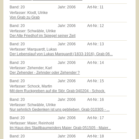
Band:
20
Jahr:
2006
Art-Nr.:
11
Verfasser: Klodt, Ulrike
Von Grab zu Grab
Band:
20
Jahr:
2006
Art-Nr.:
12
Verfasser: Schwäble, Ulrike
Der Alte Friedhof im Spiegel seiner Zeit
Band:
20
Jahr:
2006
Art-Nr.:
13
Verfasser: Marquardt, Lukas
Der Lebenslauf von Lukas Marquardt (1833-1916). Grab 06...
Band:
20
Jahr:
2006
Art-Nr.:
14
Verfasser: Zehender, Karl
Der Zehender - Zehnder oder Zehender ?
Band:
20
Jahr:
2006
Art-Nr.:
15
Verfasser: Schock, Martin
Mit dem Ruckgreben auf die Stör. Grab 040204 - Schock.
Band:
20
Jahr:
2006
Art-Nr.:
16
Verfasser: Schwäble, Ulrike
Nur sehnlich Gedenken ist uns geblieben. Grab 010305 - ...
Band:
20
Jahr:
2006
Art-Nr.:
17
Verfasser: Maier, Reinhold
Im Haus des Stadtbaumeisters Maier. Grab 051505 - Maier...
Band:
20
Jahr:
2006
Art-Nr.:
18