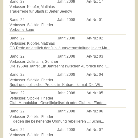
Band:
23
Jahr:
2009
Art-Nr.:
17
Verfasser: Klopfer, Matthias
Trauerrede für Stadtrat Dieter Seelow
Band:
22
Jahr:
2008
Art-Nr.:
01
Verfasser: Stöckle, Frieder
Vorbemerkung
Band:
22
Jahr:
2008
Art-Nr.:
02
Verfasser: Klopfer, Matthias
OB-Rede anlässlich der Jubiläumsveranstaltung in der Ma...
Band:
22
Jahr:
2008
Art-Nr.:
03
Verfasser: Zollmann, Günther
Die 1960er Jahre: Ein Jahrzehnt zwischen Aufbruch und K...
Band:
22
Jahr:
2008
Art-Nr.:
04
Verfasser: Stöckle, Frieder
Spott und politischer Protest im Kabarettformat: Die Wi...
Band:
22
Jahr:
2008
Art-Nr.:
05
Verfasser: Stöckle, Frieder
Club Manufaktur - Geselligkeitsclub oder Club zur Förde...
Band:
22
Jahr:
2008
Art-Nr.:
06
Verfasser: Stöckle, Frieder
... gegen die bestehende Ordnung rebellieren ...: Schor...
Band:
22
Jahr:
2008
Art-Nr.:
07
Verfasser: Stöckle, Frieder