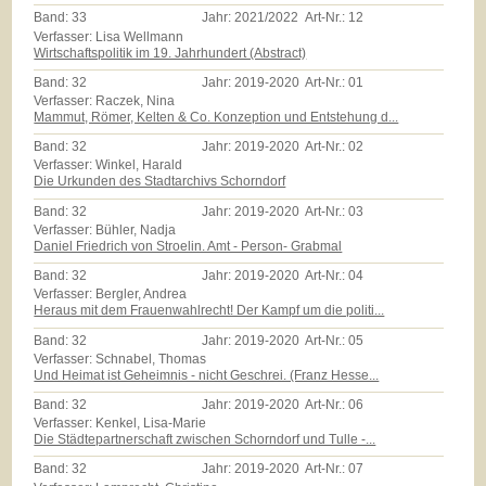
Band:
33
Jahr:
2021/2022
Art-Nr.:
12
Verfasser: Lisa Wellmann
Wirtschaftspolitik im 19. Jahrhundert (Abstract)
Band:
32
Jahr:
2019-2020
Art-Nr.:
01
Verfasser: Raczek, Nina
Mammut, Römer, Kelten & Co. Konzeption und Entstehung d...
Band:
32
Jahr:
2019-2020
Art-Nr.:
02
Verfasser: Winkel, Harald
Die Urkunden des Stadtarchivs Schorndorf
Band:
32
Jahr:
2019-2020
Art-Nr.:
03
Verfasser: Bühler, Nadja
Daniel Friedrich von Stroelin. Amt - Person- Grabmal
Band:
32
Jahr:
2019-2020
Art-Nr.:
04
Verfasser: Bergler, Andrea
Heraus mit dem Frauenwahlrecht! Der Kampf um die politi...
Band:
32
Jahr:
2019-2020
Art-Nr.:
05
Verfasser: Schnabel, Thomas
Und Heimat ist Geheimnis - nicht Geschrei. (Franz Hesse...
Band:
32
Jahr:
2019-2020
Art-Nr.:
06
Verfasser: Kenkel, Lisa-Marie
Die Städtepartnerschaft zwischen Schorndorf und Tulle -...
Band:
32
Jahr:
2019-2020
Art-Nr.:
07