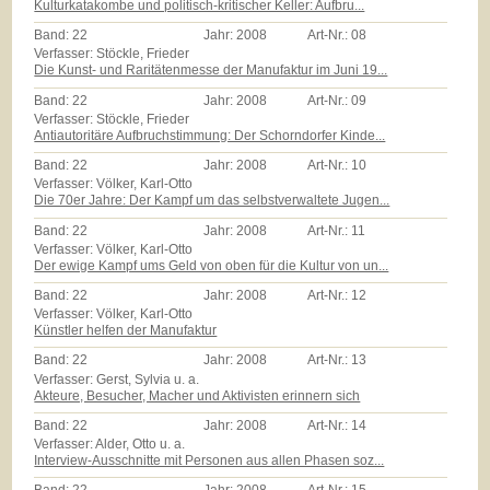
Kulturkatakombe und politisch-kritischer Keller: Aufbru...
Band:
22
Jahr:
2008
Art-Nr.:
08
Verfasser: Stöckle, Frieder
Die Kunst- und Raritätenmesse der Manufaktur im Juni 19...
Band:
22
Jahr:
2008
Art-Nr.:
09
Verfasser: Stöckle, Frieder
Antiautoritäre Aufbruchstimmung: Der Schorndorfer Kinde...
Band:
22
Jahr:
2008
Art-Nr.:
10
Verfasser: Völker, Karl-Otto
Die 70er Jahre: Der Kampf um das selbstverwaltete Jugen...
Band:
22
Jahr:
2008
Art-Nr.:
11
Verfasser: Völker, Karl-Otto
Der ewige Kampf ums Geld von oben für die Kultur von un...
Band:
22
Jahr:
2008
Art-Nr.:
12
Verfasser: Völker, Karl-Otto
Künstler helfen der Manufaktur
Band:
22
Jahr:
2008
Art-Nr.:
13
Verfasser: Gerst, Sylvia u. a.
Akteure, Besucher, Macher und Aktivisten erinnern sich
Band:
22
Jahr:
2008
Art-Nr.:
14
Verfasser: Alder, Otto u. a.
Interview-Ausschnitte mit Personen aus allen Phasen soz...