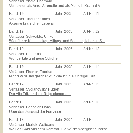
Verfasser: Abele, Eberhard
Vergessen als Artist Verenello und als Mensch Richard A...
Band:
19
Jahr:
2005
Art-Nr.:
11
Verfasser: Theurer, Ulrich
Akzente kirchlichen Lebens
Band:
19
Jahr:
2005
Art-Nr.:
12
Verfasser: Schwäble, Ulrike
50er-Jahre-Kaleidoskop. Alltags- und Sonntagsleben in S...
Band:
19
Jahr:
2005
Art-Nr.:
13
Verfasser: Hildt, Uta
Wundertüte und neue Schuhe
Band:
19
Jahr:
2005
Art-Nr.:
14
Verfasser: Fischer, Eberhard
Nichts wird uns geschenkt...: Wie ich die fünfziger Jah...
Band:
19
Jahr:
2005
Art-Nr.:
15
Verfasser: Svojanovsky, Rudolf
Der Alte Fritz und die Reigschmeckten
Band:
19
Jahr:
2005
Art-Nr.:
16
Verfasser: Benseler, Hans
Über den Zeitgeist der Fünfziger
Band:
18
Jahr:
2004
Art-Nr.:
-
Verfasser: Morlok, Wolfgang
Weißes Gold aus dem Remstal. Die Württembergische Porze...