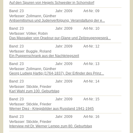
Auf den Spuren von Hegels Schwester in Schorndorf
Band:
23
Jahr:
2009
Art-Nr.:
09
Verfasser: Zollmann, Günther
Antisemitismus und Judenverfolgung. Veranstaltung der e...
Band:
23
Jahr:
2009
Art-Nr.:
10
Verfasser: Völker, Robin
Das Massaker von Oradour-sur-Glane und Zeitzeugengesprä...
Band:
23
Jahr:
2009
Art-Nr.:
12
Verfasser: Buggle, Roland
Ein Puppenschrank aus der Nachkriegszeit
Band:
23
Jahr:
2009
Art-Nr.:
13
Verfasser: Zollmann, Günther
Georg Ludwig Hartig (1764-1837). Der Erfinder des Prinz...
Band:
23
Jahr:
2009
Art-Nr.:
14
Verfasser: Stöckle, Frieder
Karl Wahl zum 100. Geburtstag
Band:
23
Jahr:
2009
Art-Nr.:
15
Verfasser: Stöckle, Frieder
Werner Diez - Kriegsbilder aus Russland 1941-1945
Band:
23
Jahr:
2009
Art-Nr.:
16
Verfasser: Stöckle, Frieder
Interview mit Dr. Werner Lempp zum 80. Geburtstag