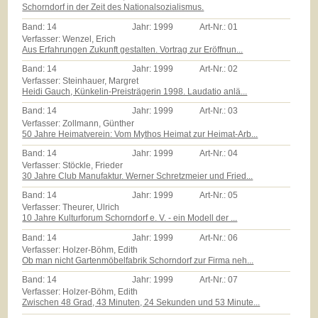
Schorndorf in der Zeit des Nationalsozialismus.
Band:
14
Jahr:
1999
Art-Nr.:
01
Verfasser: Wenzel, Erich
Aus Erfahrungen Zukunft gestalten. Vortrag zur Eröffnun...
Band:
14
Jahr:
1999
Art-Nr.:
02
Verfasser: Steinhauer, Margret
Heidi Gauch, Künkelin-Preisträgerin 1998. Laudatio anlä...
Band:
14
Jahr:
1999
Art-Nr.:
03
Verfasser: Zollmann, Günther
50 Jahre Heimatverein: Vom Mythos Heimat zur Heimat-Arb...
Band:
14
Jahr:
1999
Art-Nr.:
04
Verfasser: Stöckle, Frieder
30 Jahre Club Manufaktur. Werner Schretzmeier und Fried...
Band:
14
Jahr:
1999
Art-Nr.:
05
Verfasser: Theurer, Ulrich
10 Jahre Kulturforum Schorndorf e. V. - ein Modell der ...
Band:
14
Jahr:
1999
Art-Nr.:
06
Verfasser: Holzer-Böhm, Edith
Ob man nicht Gartenmöbelfabrik Schorndorf zur Firma neh...
Band:
14
Jahr:
1999
Art-Nr.:
07
Verfasser: Holzer-Böhm, Edith
Zwischen 48 Grad, 43 Minuten, 24 Sekunden und 53 Minute...