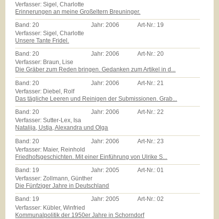
Verfasser: Sigel, Charlotte
Erinnerungen an meine Großeltern Breuninger.
Band:
20
Jahr:
2006
Art-Nr.:
19
Verfasser: Sigel, Charlotte
Unsere Tante Fridel.
Band:
20
Jahr:
2006
Art-Nr.:
20
Verfasser: Braun, Lise
Die Gräber zum Reden bringen. Gedanken zum Artikel in d...
Band:
20
Jahr:
2006
Art-Nr.:
21
Verfasser: Diebel, Rolf
Das tägliche Leeren und Reinigen der Submissionen. Grab...
Band:
20
Jahr:
2006
Art-Nr.:
22
Verfasser: Sutter-Lex, Isa
Natalija, Ustja, Alexandra und Olga
Band:
20
Jahr:
2006
Art-Nr.:
23
Verfasser: Maier, Reinhold
Friedhofsgeschichten. Mit einer Einführung von Ulrike S...
Band:
19
Jahr:
2005
Art-Nr.:
01
Verfasser: Zollmann, Günther
Die Fünfziger Jahre in Deutschland
Band:
19
Jahr:
2005
Art-Nr.:
02
Verfasser: Kübler, Winfried
Kommunalpolitik der 1950er Jahre in Schorndorf