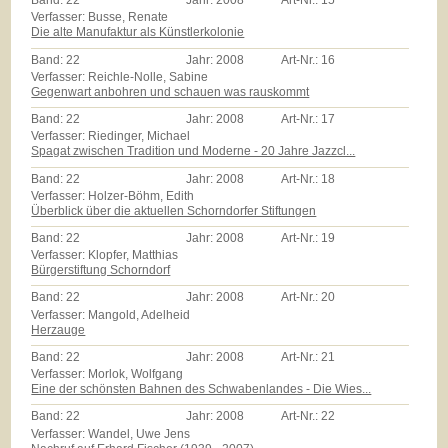
Band:
22
Jahr:
2008
Art-Nr.:
15
Verfasser: Busse, Renate
Die alte Manufaktur als Künstlerkolonie
Band:
22
Jahr:
2008
Art-Nr.:
16
Verfasser: Reichle-Nolle, Sabine
Gegenwart anbohren und schauen was rauskommt
Band:
22
Jahr:
2008
Art-Nr.:
17
Verfasser: Riedinger, Michael
Spagat zwischen Tradition und Moderne - 20 Jahre Jazzcl...
Band:
22
Jahr:
2008
Art-Nr.:
18
Verfasser: Holzer-Böhm, Edith
Überblick über die aktuellen Schorndorfer Stiftungen
Band:
22
Jahr:
2008
Art-Nr.:
19
Verfasser: Klopfer, Matthias
Bürgerstiftung Schorndorf
Band:
22
Jahr:
2008
Art-Nr.:
20
Verfasser: Mangold, Adelheid
Herzauge
Band:
22
Jahr:
2008
Art-Nr.:
21
Verfasser: Morlok, Wolfgang
Eine der schönsten Bahnen des Schwabenlandes - Die Wies...
Band:
22
Jahr:
2008
Art-Nr.:
22
Verfasser: Wandel, Uwe Jens