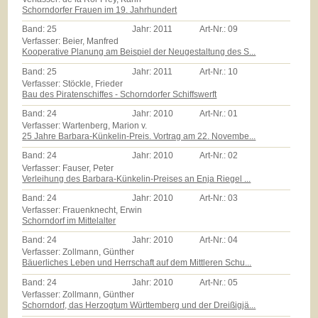
Schorndorfer Frauen im 19. Jahrhundert
Band:
25
Jahr:
2011
Art-Nr.:
09
Verfasser: Beier, Manfred
Kooperative Planung am Beispiel der Neugestaltung des S...
Band:
25
Jahr:
2011
Art-Nr.:
10
Verfasser: Stöckle, Frieder
Bau des Piratenschiffes - Schorndorfer Schiffswerft
Band:
24
Jahr:
2010
Art-Nr.:
01
Verfasser: Wartenberg, Marion v.
25 Jahre Barbara-Künkelin-Preis. Vortrag am 22. Novembe...
Band:
24
Jahr:
2010
Art-Nr.:
02
Verfasser: Fauser, Peter
Verleihung des Barbara-Künkelin-Preises an Enja Riegel ...
Band:
24
Jahr:
2010
Art-Nr.:
03
Verfasser: Frauenknecht, Erwin
Schorndorf im Mittelalter
Band:
24
Jahr:
2010
Art-Nr.:
04
Verfasser: Zollmann, Günther
Bäuerliches Leben und Herrschaft auf dem Mittleren Schu...
Band:
24
Jahr:
2010
Art-Nr.:
05
Verfasser: Zollmann, Günther
Schorndorf, das Herzogtum Württemberg und der Dreißigjä...