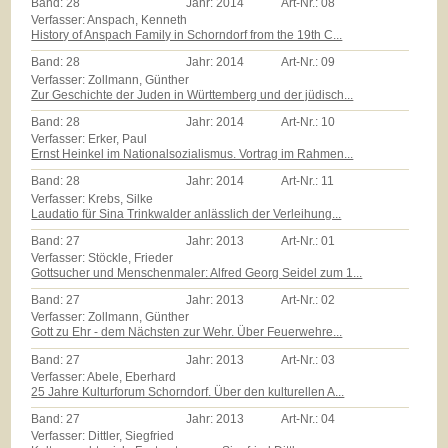
Band:
28
Jahr:
2014
Art-Nr.:
08
Verfasser: Anspach, Kenneth
History of Anspach Family in Schorndorf from the 19th C...
Band:
28
Jahr:
2014
Art-Nr.:
09
Verfasser: Zollmann, Günther
Zur Geschichte der Juden in Württemberg und der jüdisch...
Band:
28
Jahr:
2014
Art-Nr.:
10
Verfasser: Erker, Paul
Ernst Heinkel im Nationalsozialismus. Vortrag im Rahmen...
Band:
28
Jahr:
2014
Art-Nr.:
11
Verfasser: Krebs, Silke
Laudatio für Sina Trinkwalder anlässlich der Verleihung...
Band:
27
Jahr:
2013
Art-Nr.:
01
Verfasser: Stöckle, Frieder
Gottsucher und Menschenmaler: Alfred Georg Seidel zum 1...
Band:
27
Jahr:
2013
Art-Nr.:
02
Verfasser: Zollmann, Günther
Gott zu Ehr - dem Nächsten zur Wehr. Über Feuerwehre...
Band:
27
Jahr:
2013
Art-Nr.:
03
Verfasser: Abele, Eberhard
25 Jahre Kulturforum Schorndorf. Über den kulturellen A...
Band:
27
Jahr:
2013
Art-Nr.:
04
Verfasser: Dittler, Siegfried