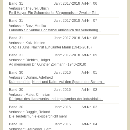
Band:
31
Jahr:
2017-2018
Art-Nr.:
06
Verfasser: Theurer, Ulrich
Emil Hayer. Ein Schorndorfer Bürgermeister. Zweiter Tei...
Band:
31
Jahr:
2017-2018
Art-Nr.:
07
Verfasser: Barz, Monika
Laudatio für Sabine Constabel anlässlich der Verleihung...
Band:
31
Jahr:
2017-2018
Art-Nr.:
08
Verfasser: Katz, Kirsten
Gracias Jüns. Nachruf auf Günter Mann (1942-2018)
Band:
31
Jahr:
2017-2018
Art-Nr.:
09
Verfasser: Dietrich, Holger
Ad memoriam Dr. Günther Zollmann (1940-2018)
Band:
30
Jahr:
2016
Art-Nr.:
01
Verfasser: Dörling, Adelheid
Krämermühle, Kunst und Kairo. Auf den Spuren der Schorn...
Band:
30
Jahr:
2016
Art-Nr.:
02
Verfasser: Maier, Christian
Rückgrat des Handwerks und Impulsgeber der Industrialis...
Band:
30
Jahr:
2016
Art-Nr.:
03
Verfasser: Buggle, Roland
Die Teufelsmühle existiert nicht mehr
Band:
30
Jahr:
2016
Art-Nr.:
04
Verfasser: Grauvogel, Gerd