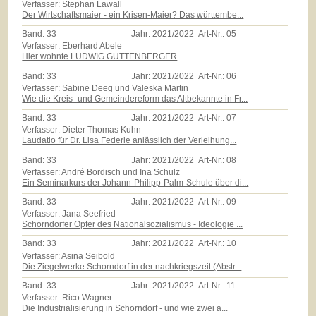
Verfasser: Stephan Lawall
Der Wirtschaftsmaier - ein Krisen-Maier? Das württembe...
Band:
33
Jahr:
2021/2022
Art-Nr.:
05
Verfasser: Eberhard Abele
Hier wohnte LUDWIG GUTTENBERGER
Band:
33
Jahr:
2021/2022
Art-Nr.:
06
Verfasser: Sabine Deeg und Valeska Martin
Wie die Kreis- und Gemeindereform das Altbekannte in Fr...
Band:
33
Jahr:
2021/2022
Art-Nr.:
07
Verfasser: Dieter Thomas Kuhn
Laudatio für Dr. Lisa Federle anlässlich der Verleihung...
Band:
33
Jahr:
2021/2022
Art-Nr.:
08
Verfasser: André Bordisch und Ina Schulz
Ein Seminarkurs der Johann-Philipp-Palm-Schule über di...
Band:
33
Jahr:
2021/2022
Art-Nr.:
09
Verfasser: Jana Seefried
Schorndorfer Opfer des Nationalsozialismus - Ideologie ...
Band:
33
Jahr:
2021/2022
Art-Nr.:
10
Verfasser: Asina Seibold
Die Ziegelwerke Schorndorf in der nachkriegszeit (Abstr...
Band:
33
Jahr:
2021/2022
Art-Nr.:
11
Verfasser: Rico Wagner
Die Industrialisierung in Schorndorf - und wie zwei a...