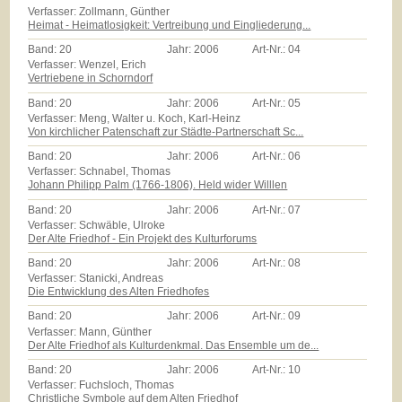
Verfasser: Zollmann, Günther
Heimat - Heimatlosigkeit: Vertreibung und Eingliederung...
Band:
20
Jahr:
2006
Art-Nr.:
04
Verfasser: Wenzel, Erich
Vertriebene in Schorndorf
Band:
20
Jahr:
2006
Art-Nr.:
05
Verfasser: Meng, Walter u. Koch, Karl-Heinz
Von kirchlicher Patenschaft zur Städte-Partnerschaft Sc...
Band:
20
Jahr:
2006
Art-Nr.:
06
Verfasser: Schnabel, Thomas
Johann Philipp Palm (1766-1806). Held wider Willlen
Band:
20
Jahr:
2006
Art-Nr.:
07
Verfasser: Schwäble, Ulroke
Der Alte Friedhof - Ein Projekt des Kulturforums
Band:
20
Jahr:
2006
Art-Nr.:
08
Verfasser: Stanicki, Andreas
Die Entwicklung des Alten Friedhofes
Band:
20
Jahr:
2006
Art-Nr.:
09
Verfasser: Mann, Günther
Der Alte Friedhof als Kulturdenkmal. Das Ensemble um de...
Band:
20
Jahr:
2006
Art-Nr.:
10
Verfasser: Fuchsloch, Thomas
Christliche Symbole auf dem Alten Friedhof