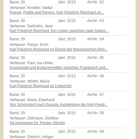
Band:
29
Jahr:
2015
Art-Nr.:
02
Verfasser: Knödler, Stefan
Poesie, Politik und Provinz. Karl Friedrich Reinhard un...
Band:
29
Jahr:
2015
Art-Nr.:
03
Verfasser: Delinière, Jean
Karl Friedrich Reinhard. Ein Leben zwischen zwei Nation...
Band:
29
Jahr:
2015
Art-Nr.:
04
Verfasser: Pelzer, Erich
Karl Friedrich Reinhard im Dienst der französischen Rep...
Band:
29
Jahr:
2015
Art-Nr.:
05
Verfasser: Paul, Ina Ulrike
Kosmopolit und Kulturvermittler zwischen Frankreich und...
Band:
29
Jahr:
2015
Art-Nr.:
06
Verfasser: Würfel, Maria
Karl Friedrich Reinhard im Unterricht
Band:
29
Jahr:
2015
Art-Nr.:
07
Verfasser: Abele, Eberhard
Von Schorndorf nach Europa. Ausstellung der Karl-Friedr...
Band:
29
Jahr:
2015
Art-Nr.:
08
Verfasser: Zollmann, Günther
Ad memoriam Dr. Frieder Stöckle
Band:
29
Jahr:
2015
Art-Nr.:
09
Verfasser: Dietrich, Holger