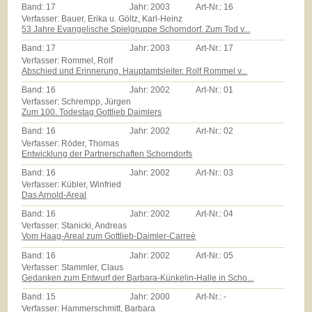
Band:
17
Jahr:
2003
Art-Nr.:
16
Verfasser: Bauer, Erika u. Göltz, Karl-Heinz
53 Jahre Evangelische Spielgruppe Schorndorf. Zum Tod v...
Band:
17
Jahr:
2003
Art-Nr.:
17
Verfasser: Rommel, Rolf
Abschied und Erinnerung. Hauptamtsleiter. Rolf Rommel v...
Band:
16
Jahr:
2002
Art-Nr.:
01
Verfasser: Schrempp, Jürgen
Zum 100. Todestag Gottlieb Daimlers
Band:
16
Jahr:
2002
Art-Nr.:
02
Verfasser: Röder, Thomas
Entwicklung der Partnerschaften Schorndorfs
Band:
16
Jahr:
2002
Art-Nr.:
03
Verfasser: Kübler, Winfried
Das Arnold-Areal
Band:
16
Jahr:
2002
Art-Nr.:
04
Verfasser: Stanicki, Andreas
Vom Haag-Areal zum Gottlieb-Daimler-Carreè
Band:
16
Jahr:
2002
Art-Nr.:
05
Verfasser: Stammler, Claus
Gedanken zum Entwurf der Barbara-Künkelin-Halle in Scho...
Band:
15
Jahr:
2000
Art-Nr.:
-
Verfasser: Hammerschmitt, Barbara