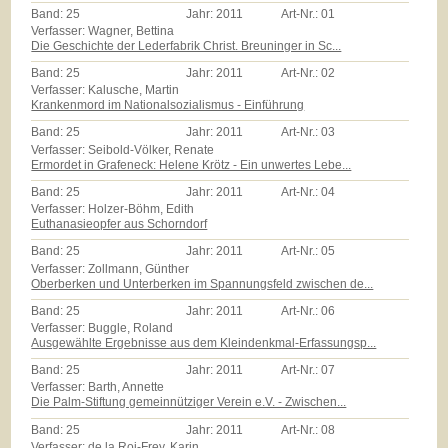
Band:
25
Jahr:
2011
Art-Nr.:
01
Verfasser: Wagner, Bettina
Die Geschichte der Lederfabrik Christ. Breuninger in Sc...
Band:
25
Jahr:
2011
Art-Nr.:
02
Verfasser: Kalusche, Martin
Krankenmord im Nationalsozialismus - Einführung
Band:
25
Jahr:
2011
Art-Nr.:
03
Verfasser: Seibold-Völker, Renate
Ermordet in Grafeneck: Helene Krötz - Ein unwertes Lebe...
Band:
25
Jahr:
2011
Art-Nr.:
04
Verfasser: Holzer-Böhm, Edith
Euthanasieopfer aus Schorndorf
Band:
25
Jahr:
2011
Art-Nr.:
05
Verfasser: Zollmann, Günther
Oberberken und Unterberken im Spannungsfeld zwischen de...
Band:
25
Jahr:
2011
Art-Nr.:
06
Verfasser: Buggle, Roland
Ausgewählte Ergebnisse aus dem Kleindenkmal-Erfassungsp...
Band:
25
Jahr:
2011
Art-Nr.:
07
Verfasser: Barth, Annette
Die Palm-Stiftung gemeinnütziger Verein e.V. - Zwischen...
Band:
25
Jahr:
2011
Art-Nr.:
08
Verfasser: de la Roi-Frey, Karin