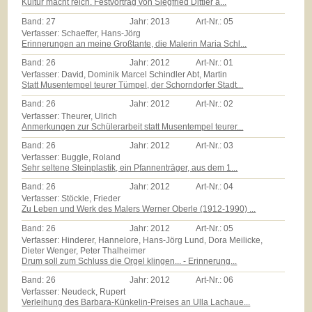
Kultur macht reich. Festvortrag von Siegfried Dittler a...
Band:
27
Jahr:
2013
Art-Nr.:
05
Verfasser: Schaeffer, Hans-Jörg
Erinnerungen an meine Großtante, die Malerin Maria Schl...
Band:
26
Jahr:
2012
Art-Nr.:
01
Verfasser: David, Dominik Marcel Schindler Abt, Martin
Statt Musentempel teurer Tümpel, der Schorndorfer Stadt...
Band:
26
Jahr:
2012
Art-Nr.:
02
Verfasser: Theurer, Ulrich
Anmerkungen zur Schülerarbeit statt Musentempel teurer...
Band:
26
Jahr:
2012
Art-Nr.:
03
Verfasser: Buggle, Roland
Sehr seltene Steinplastik, ein Pfannenträger, aus dem 1...
Band:
26
Jahr:
2012
Art-Nr.:
04
Verfasser: Stöckle, Frieder
Zu Leben und Werk des Malers Werner Oberle (1912-1990) ...
Band:
26
Jahr:
2012
Art-Nr.:
05
Verfasser: Hinderer, Hannelore, Hans-Jörg Lund, Dora Meilicke,
Dieter Wenger, Peter Thalheimer
Drum soll zum Schluss die Orgel klingen... - Erinnerung...
Band:
26
Jahr:
2012
Art-Nr.:
06
Verfasser: Neudeck, Rupert
Verleihung des Barbara-Künkelin-Preises an Ulla Lachaue...