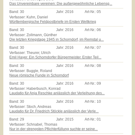
Das Unvereinbare vereinen: Die außergewöhnliche Lebensg...
Band:
30
Jahr:
2016
Art-Nr.:
05
Verfasser: Kuhn, Daniel
Württembergische Feldpostbriefe im Ersten Weltkrieg
Band:
30
Jahr:
2016
Art-Nr.:
06
Verfasser: Zollmann, Günther
Die letzten Kriegstage 1945 in Schorndorf, im Remstal u...
Band:
30
Jahr:
2016
Art-Nr.:
07
Verfasser: Theurer, Ulrich
Emil Hayer. Ein Schorndorfer Bürgermeister. Erster Teil...
Band:
30
Jahr:
2016
Art-Nr.:
08
Verfasser: Buggle, Roland
Neue römische Funde in Schorndorf
Band:
30
Jahr:
2016
Art-Nr.:
09
Verfasser: Haberbusch, Konrad
Laudatio für Anja Reschke anlässlich der Verleihung des...
Band:
30
Jahr:
2016
Art-Nr.:
10
Verfasser: Stoch, Andreas
Laudatio für Dr. Friedrich Stöckle anlässlich der Verle...
Band:
29
Jahr:
2015
Art-Nr.:
01
Verfasser: Schnabel, Thomas
Nur in der strengsten Pflichterfüllung suchte er seine...