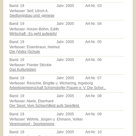
Band:
19
Jahr:
2005
Art-Nr.:
03
Verfasser: Seif, Ulrich A.
Siedlungsbau und -genese
Band:
19
Jahr:
2005
Art-Nr.:
04
Verfasser: Holzer-Böhm, Edith
Wirtschaft - Es geht aufwärts!
Band:
19
Jahr:
2005
Art-Nr.:
05
Verfasser: Eisenbraun, Helmut
Die (Volks-)Schule
Band:
19
Jahr:
2005
Art-Nr.:
06
Verfasser: Frieder Stöckle
Das Kulturleben
Band:
19
Jahr:
2005
Art-Nr.:
07
Verfasser: Reischle, Brigitte u. Wichering, Ingeborg
Arbeitsgemeinschaft Schorndorfer Frauen e. V. Die Schor...
Band:
19
Jahr:
2005
Art-Nr.:
08
Verfasser: Abele, Eberhard
Der Sport. Vom Schlachtfeld aufs Spielfeld.
Band:
19
Jahr:
2005
Art-Nr.:
09
Verfasser: Wöhrle, Jürgen u. Ehmann, Volker
Vereinssport - Sportvereine
Band:
19
Jahr:
2005
Art-Nr.:
10