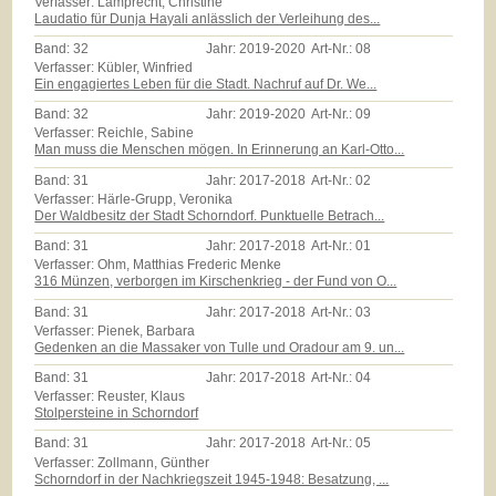
Verfasser: Lamprecht, Christine
Laudatio für Dunja Hayali anlässlich der Verleihung des...
Band:
32
Jahr:
2019-2020
Art-Nr.:
08
Verfasser: Kübler, Winfried
Ein engagiertes Leben für die Stadt. Nachruf auf Dr. We...
Band:
32
Jahr:
2019-2020
Art-Nr.:
09
Verfasser: Reichle, Sabine
Man muss die Menschen mögen. In Erinnerung an Karl-Otto...
Band:
31
Jahr:
2017-2018
Art-Nr.:
02
Verfasser: Härle-Grupp, Veronika
Der Waldbesitz der Stadt Schorndorf. Punktuelle Betrach...
Band:
31
Jahr:
2017-2018
Art-Nr.:
01
Verfasser: Ohm, Matthias Frederic Menke
316 Münzen, verborgen im Kirschenkrieg - der Fund von O...
Band:
31
Jahr:
2017-2018
Art-Nr.:
03
Verfasser: Pienek, Barbara
Gedenken an die Massaker von Tulle und Oradour am 9. un...
Band:
31
Jahr:
2017-2018
Art-Nr.:
04
Verfasser: Reuster, Klaus
Stolpersteine in Schorndorf
Band:
31
Jahr:
2017-2018
Art-Nr.:
05
Verfasser: Zollmann, Günther
Schorndorf in der Nachkriegszeit 1945-1948: Besatzung, ...