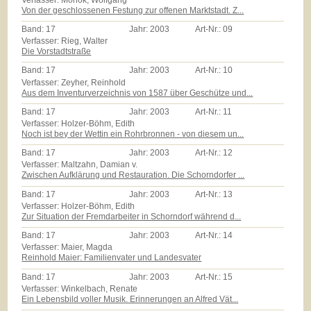
Von der geschlossenen Festung zur offenen Marktstadt. Z...
Band:
17
Jahr:
2003
Art-Nr.:
09
Verfasser: Rieg, Walter
Die Vorstadtstraße
Band:
17
Jahr:
2003
Art-Nr.:
10
Verfasser: Zeyher, Reinhold
Aus dem Inventurverzeichnis von 1587 über Geschütze und...
Band:
17
Jahr:
2003
Art-Nr.:
11
Verfasser: Holzer-Böhm, Edith
Noch ist bey der Wettin ein Rohrbronnen - von diesem un...
Band:
17
Jahr:
2003
Art-Nr.:
12
Verfasser: Maltzahn, Damian v.
Zwischen Aufklärung und Restauration. Die Schorndorfer ...
Band:
17
Jahr:
2003
Art-Nr.:
13
Verfasser: Holzer-Böhm, Edith
Zur Situation der Fremdarbeiter in Schorndorf während d...
Band:
17
Jahr:
2003
Art-Nr.:
14
Verfasser: Maier, Magda
Reinhold Maier: Familienvater und Landesvater
Band:
17
Jahr:
2003
Art-Nr.:
15
Verfasser: Winkelbach, Renate
Ein Lebensbild voller Musik. Erinnerungen an Alfred Vät...