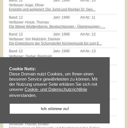
Band:
12
Jahr:
1996
Art-Nr.:
10
Verfasser: Auge, Oliver
Erwirdig und wolgelert: Der Jurist und Kleriker Dr. Geo...
Band:
12
Jahr:
1996
Art-Nr.:
11
Verfasser: Holub, Thomas
Die Wiege Württembergs. Beobachtungen - Überlegungen - ...
Band:
12
Jahr:
1996
Art-Nr.:
12
Verfasser: Von Maltzahn, Damian
Die Entwicklung der Schorndorfer Kirchenmusik bis zum E...
Band:
12
Jahr:
1996
Art-Nr.:
13
Verfasser: Zeyher, Reinhold
Der Edel Gestreng Herr Burkhardt Stickhel: Zum Epitaph ...
Band:
12
Jahr:
1996
Art-Nr.:
14
Cookie Notiz:
Verfasser: Zollmann, Günther
Diese Domain nutzt Cookies, um Ihnen einen
Massenarmut und landwirtschaftliche Reformen auf dem Sc...
besseren Service gewährleisten zu können. Mit
der Nutzung unserer Seite erklären Sie sich mit
Band:
12
Jahr:
1996
Art-Nr.:
15
unserer
Cookie- und Datenschutzrichtlinie
Verfasser: Milz, Thomas
Götz E.Hübner - ein experimenteller Geschichtspraktiker...
einverstanden.
Band:
12
Jahr:
1996
Art-Nr.:
16
Verfasser: Braun, Lise
Ich stimme zu!
Maria Schloz
Band:
12
Jahr:
1996
Art-Nr.:
17
Verfasser: Fischer, Erhard