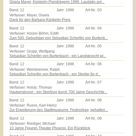
Gisela Mayer, Künkelin-Preisträgerin 1996. Laudatio anl...
Band:
12
Jahr:
1996
Art-Nr.:
03
Verfasser: Mayer, Gisela
Dank für den Barbara-Künkelin-Preis
Band:
12
Jahr:
1996
Art-Nr.:
04
Verfasser: Holzer-Böhm, Edith
Zum 500. Geburtstag von Sebastian Schertlin von Burtenb...
Band:
12
Jahr:
1996
Art-Nr.:
05
Verfasser: Grupp, Wolfgang
Sebastian Schertlin von Burtenbach - ein Landsknecht wi...
Band:
12
Jahr:
1996
Art-Nr.:
06
Verfasser: Weinbrenner, Ralph
Sebastian Schertlin von Burtenbach - ein Streiter für d...
Band:
12
Jahr:
1996
Art-Nr.:
07
Verfasser: Holub, Thomas
Haubersbronn - ein Streifzug durch 700 Jahre Geschichte...
Band:
12
Jahr:
1996
Art-Nr.:
08
Verfasser: Ruess, Karl-Heinz
Zur Erweiterung des Stadtmuseums. Festvortrag, gehalten...
Band:
12
Jahr:
1996
Art-Nr.:
09
Verfasser: Riediger, Michael
10 Jahre Figuren Theater Phoenix. Ein Rückblick