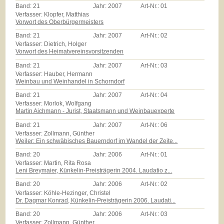
Band:
21
Jahr:
2007
Art-Nr.:
01
Verfasser: Klopfer, Matthias
Vorwort des Oberbürgermeisters
Band:
21
Jahr:
2007
Art-Nr.:
02
Verfasser: Dietrich, Holger
Vorwort des Heimatvereinsvorsitzenden
Band:
21
Jahr:
2007
Art-Nr.:
03
Verfasser: Hauber, Hermann
Weinbau und Weinhandel in Schorndorf
Band:
21
Jahr:
2007
Art-Nr.:
04
Verfasser: Morlok, Wolfgang
Martin Aichmann - Jurist, Staatsmann und Weinbauexperte
Band:
21
Jahr:
2007
Art-Nr.:
06
Verfasser: Zollmann, Günther
Weiler: Ein schwäbisches Bauerndorf im Wandel der Zeite...
Band:
20
Jahr:
2006
Art-Nr.:
01
Verfasser: Martin, Rita Rosa
Leni Breymaier, Künkelin-Preisträgerin 2004. Laudatio z...
Band:
20
Jahr:
2006
Art-Nr.:
02
Verfasser: Köhle-Hezinger, Christel
Dr. Dagmar Konrad, Künkelin-Preisträgerin 2006. Laudati...
Band:
20
Jahr:
2006
Art-Nr.:
03
Verfasser: Zollmann, Günther