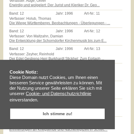
Verfasser: Auge, Oliver
Erwirdig und wolgelert: Der Jurist und Kleriker Dr. Geo...
Band:
12
Jahr:
1996
Art-Nr.:
11
Verfasser: Holub, Thomas
Die Wiege Württembergs. Beobachtungen - Überlegungen - ...
Band:
12
Jahr:
1996
Art-Nr.:
12
Verfasser: Von Maltzahn, Damian
Die Entwicklung der Schorndorfer Kirchenmusik bis zum E...
Band:
12
Jahr:
1996
Art-Nr.:
13
Verfasser: Zeyher, Reinhold
Der Edel Gestreng Herr Burkhardt Stickhel: Zum Epitaph ...
Band:
12
Jahr:
1996
Art-Nr.:
14
Verfasser: Zollmann, Günther
Cookie Notiz:
Massenarmut und landwirtschaftliche Reformen auf dem Sc...
Diese Domain nutzt Cookies, um Ihnen einen
besseren Service gewährleisten zu können. Mit
Band:
12
Jahr:
1996
Art-Nr.:
15
der Nutzung unserer Seite erklären Sie sich mit
Verfasser: Milz, Thomas
unserer
Cookie- und Datenschutzrichtlinie
Götz E.Hübner - ein experimenteller Geschichtspraktiker...
einverstanden.
Band:
12
Jahr:
1996
Art-Nr.:
16
Verfasser: Braun, Lise
Maria Schloz
Ich stimme zu!
Band:
12
Jahr:
1996
Art-Nr.:
17
Verfasser: Fischer, Erhard
Erinnerungen an Kriegsende und Nachkriegszeit in Schlec...