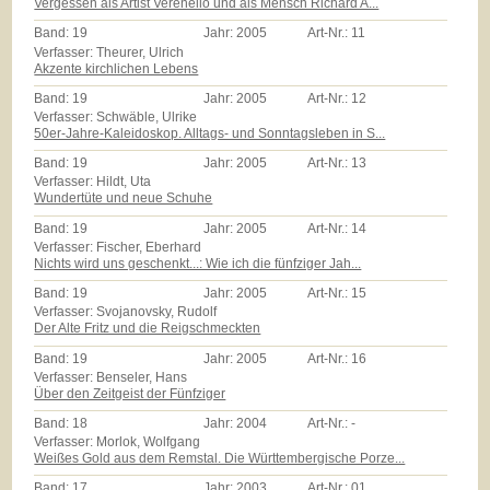
Vergessen als Artist Verenello und als Mensch Richard A...
Band:
19
Jahr:
2005
Art-Nr.:
11
Verfasser: Theurer, Ulrich
Akzente kirchlichen Lebens
Band:
19
Jahr:
2005
Art-Nr.:
12
Verfasser: Schwäble, Ulrike
50er-Jahre-Kaleidoskop. Alltags- und Sonntagsleben in S...
Band:
19
Jahr:
2005
Art-Nr.:
13
Verfasser: Hildt, Uta
Wundertüte und neue Schuhe
Band:
19
Jahr:
2005
Art-Nr.:
14
Verfasser: Fischer, Eberhard
Nichts wird uns geschenkt...: Wie ich die fünfziger Jah...
Band:
19
Jahr:
2005
Art-Nr.:
15
Verfasser: Svojanovsky, Rudolf
Der Alte Fritz und die Reigschmeckten
Band:
19
Jahr:
2005
Art-Nr.:
16
Verfasser: Benseler, Hans
Über den Zeitgeist der Fünfziger
Band:
18
Jahr:
2004
Art-Nr.:
-
Verfasser: Morlok, Wolfgang
Weißes Gold aus dem Remstal. Die Württembergische Porze...
Band:
17
Jahr:
2003
Art-Nr.:
01