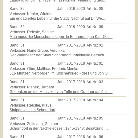
Laudatio für Dunja Hayali anlässlich der Verleihung des...
Band:
32
Jahr:
2019-2020
Art-Nr.:
08
Verfasser: Kübler, Winfried
Ein engagiertes Leben für die Stadt. Nachruf auf Dr. We...
Band:
32
Jahr:
2019-2020
Art-Nr.:
09
Verfasser: Reichle, Sabine
Man muss die Menschen mögen. In Erinnerung an Karl-Otto...
Band:
31
Jahr:
2017-2018
Art-Nr.:
02
Verfasser: Härle-Grupp, Veronika
Der Waldbesitz der Stadt Schorndorf. Punktuelle Betrach...
Band:
31
Jahr:
2017-2018
Art-Nr.:
01
Verfasser: Ohm, Matthias Frederic Menke
316 Münzen, verborgen im Kirschenkrieg - der Fund von O...
Band:
31
Jahr:
2017-2018
Art-Nr.:
03
Verfasser: Pienek, Barbara
Gedenken an die Massaker von Tulle und Oradour am 9. un...
Band:
31
Jahr:
2017-2018
Art-Nr.:
04
Verfasser: Reuster, Klaus
Stolpersteine in Schorndorf
Band:
31
Jahr:
2017-2018
Art-Nr.:
05
Verfasser: Zollmann, Günther
Schorndorf in der Nachkriegszeit 1945-1948: Besatzung, ...
Band:
31
Jahr:
2017-2018
Art-Nr.:
06