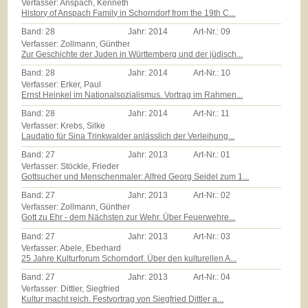
Verfasser: Anspach, Kenneth
History of Anspach Family in Schorndorf from the 19th C...
Band:
28
Jahr:
2014
Art-Nr.:
09
Verfasser: Zollmann, Günther
Zur Geschichte der Juden in Württemberg und der jüdisch...
Band:
28
Jahr:
2014
Art-Nr.:
10
Verfasser: Erker, Paul
Ernst Heinkel im Nationalsozialismus. Vortrag im Rahmen...
Band:
28
Jahr:
2014
Art-Nr.:
11
Verfasser: Krebs, Silke
Laudatio für Sina Trinkwalder anlässlich der Verleihung...
Band:
27
Jahr:
2013
Art-Nr.:
01
Verfasser: Stöckle, Frieder
Gottsucher und Menschenmaler: Alfred Georg Seidel zum 1...
Band:
27
Jahr:
2013
Art-Nr.:
02
Verfasser: Zollmann, Günther
Gott zu Ehr - dem Nächsten zur Wehr. Über Feuerwehre...
Band:
27
Jahr:
2013
Art-Nr.:
03
Verfasser: Abele, Eberhard
25 Jahre Kulturforum Schorndorf. Über den kulturellen A...
Band:
27
Jahr:
2013
Art-Nr.:
04
Verfasser: Dittler, Siegfried
Kultur macht reich. Festvortrag von Siegfried Dittler a...