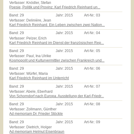
Verfasser: Knödler, Stefan
Poesie, Politik und Provinz. Karl Friedrich Reinhard un...
Band:
29
Jahr:
2015
Art-Nr.:
03
Verfasser: Delinière, Jean
Karl Friedrich Reinhard. Ein Leben zwischen zwei Nation...
Band:
29
Jahr:
2015
Art-Nr.:
04
Verfasser: Pelzer, Erich
Karl Friedrich Reinhard im Dienst der französischen Rep...
Band:
29
Jahr:
2015
Art-Nr.:
05
Verfasser: Paul, Ina Ulrike
Kosmopolit und Kulturvermittler zwischen Frankreich und...
Band:
29
Jahr:
2015
Art-Nr.:
06
Verfasser: Würfel, Maria
Karl Friedrich Reinhard im Unterricht
Band:
29
Jahr:
2015
Art-Nr.:
07
Verfasser: Abele, Eberhard
Von Schorndorf nach Europa. Ausstellung der Karl-Friedr...
Band:
29
Jahr:
2015
Art-Nr.:
08
Verfasser: Zollmann, Günther
Ad memoriam Dr. Frieder Stöckle
Band:
29
Jahr:
2015
Art-Nr.:
09
Verfasser: Dietrich, Holger
Ad memoriam Helmut Eisenbraun