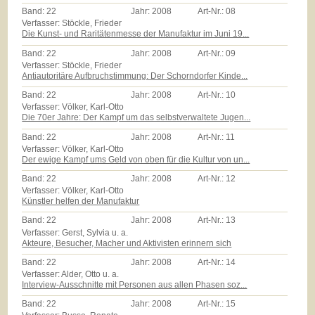
Band:
22
Jahr:
2008
Art-Nr.:
08
Verfasser: Stöckle, Frieder
Die Kunst- und Raritätenmesse der Manufaktur im Juni 19...
Band:
22
Jahr:
2008
Art-Nr.:
09
Verfasser: Stöckle, Frieder
Antiautoritäre Aufbruchstimmung: Der Schorndorfer Kinde...
Band:
22
Jahr:
2008
Art-Nr.:
10
Verfasser: Völker, Karl-Otto
Die 70er Jahre: Der Kampf um das selbstverwaltete Jugen...
Band:
22
Jahr:
2008
Art-Nr.:
11
Verfasser: Völker, Karl-Otto
Der ewige Kampf ums Geld von oben für die Kultur von un...
Band:
22
Jahr:
2008
Art-Nr.:
12
Verfasser: Völker, Karl-Otto
Künstler helfen der Manufaktur
Band:
22
Jahr:
2008
Art-Nr.:
13
Verfasser: Gerst, Sylvia u. a.
Akteure, Besucher, Macher und Aktivisten erinnern sich
Band:
22
Jahr:
2008
Art-Nr.:
14
Verfasser: Alder, Otto u. a.
Interview-Ausschnitte mit Personen aus allen Phasen soz...
Band:
22
Jahr:
2008
Art-Nr.:
15