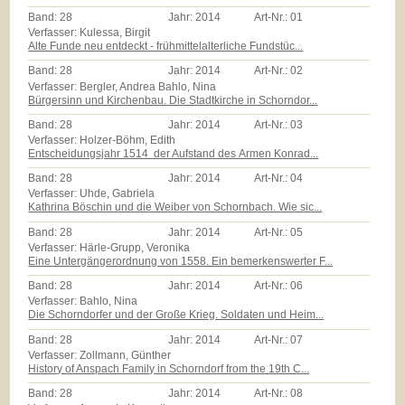
Band:
28
Jahr:
2014
Art-Nr.:
01
Verfasser: Kulessa, Birgit
Alte Funde neu entdeckt - frühmittelalterliche Fundstüc...
Band:
28
Jahr:
2014
Art-Nr.:
02
Verfasser: Bergler, Andrea Bahlo, Nina
Bürgersinn und Kirchenbau. Die Stadtkirche in Schorndor...
Band:
28
Jahr:
2014
Art-Nr.:
03
Verfasser: Holzer-Böhm, Edith
Entscheidungsjahr 1514  der Aufstand des Armen Konrad...
Band:
28
Jahr:
2014
Art-Nr.:
04
Verfasser: Uhde, Gabriela
Kathrina Böschin und die Weiber von Schornbach. Wie sic...
Band:
28
Jahr:
2014
Art-Nr.:
05
Verfasser: Härle-Grupp, Veronika
Eine Untergängerordnung von 1558. Ein bemerkenswerter F...
Band:
28
Jahr:
2014
Art-Nr.:
06
Verfasser: Bahlo, Nina
Die Schorndorfer und der Große Krieg. Soldaten und Heim...
Band:
28
Jahr:
2014
Art-Nr.:
07
Verfasser: Zollmann, Günther
History of Anspach Family in Schorndorf from the 19th C...
Band:
28
Jahr:
2014
Art-Nr.:
08