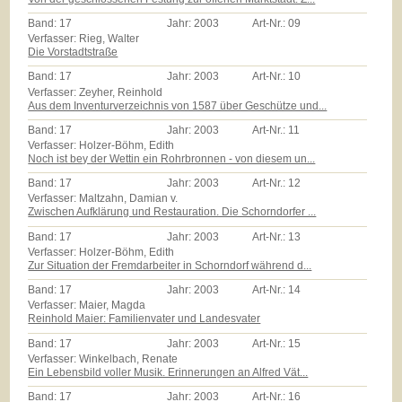
Band:
17
Jahr:
2003
Art-Nr.:
09
Verfasser: Rieg, Walter
Die Vorstadtstraße
Band:
17
Jahr:
2003
Art-Nr.:
10
Verfasser: Zeyher, Reinhold
Aus dem Inventurverzeichnis von 1587 über Geschütze und...
Band:
17
Jahr:
2003
Art-Nr.:
11
Verfasser: Holzer-Böhm, Edith
Noch ist bey der Wettin ein Rohrbronnen - von diesem un...
Band:
17
Jahr:
2003
Art-Nr.:
12
Verfasser: Maltzahn, Damian v.
Zwischen Aufklärung und Restauration. Die Schorndorfer ...
Band:
17
Jahr:
2003
Art-Nr.:
13
Verfasser: Holzer-Böhm, Edith
Zur Situation der Fremdarbeiter in Schorndorf während d...
Band:
17
Jahr:
2003
Art-Nr.:
14
Verfasser: Maier, Magda
Reinhold Maier: Familienvater und Landesvater
Band:
17
Jahr:
2003
Art-Nr.:
15
Verfasser: Winkelbach, Renate
Ein Lebensbild voller Musik. Erinnerungen an Alfred Vät...
Band:
17
Jahr:
2003
Art-Nr.:
16