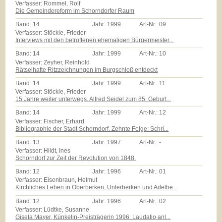
Verfasser: Rommel, Rolf
Die Gemeindereform im Schorndorfer Raum
Band:
14
Jahr:
1999
Art-Nr.:
09
Verfasser: Stöckle, Frieder
Interviews mit den betroffenen ehemaligen Bürgermeister...
Band:
14
Jahr:
1999
Art-Nr.:
10
Verfasser: Zeyher, Reinhold
Rätselhafte Ritzzeichnungen im Burgschloß entdeckt
Band:
14
Jahr:
1999
Art-Nr.:
11
Verfasser: Stöckle, Frieder
15 Jahre weiter unterwegs. Alfred Seidel zum 85. Geburt...
Band:
14
Jahr:
1999
Art-Nr.:
12
Verfasser: Fischer, Erhard
Bibliographie der Stadt Schorndorf. Zehnte Folge: Schri...
Band:
13
Jahr:
1997
Art-Nr.:
-
Verfasser: Hildt, Ines
Schorndorf zur Zeit der Revolution von 1848.
Band:
12
Jahr:
1996
Art-Nr.:
01
Verfasser: Eisenbraun, Helmut
Kirchliches Leben in Oberberken, Unterberken und Adelbe...
Band:
12
Jahr:
1996
Art-Nr.:
02
Verfasser: Lüdtke, Susanne
Gisela Mayer, Künkelin-Preisträgerin 1996. Laudatio anl...