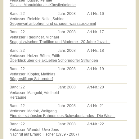
Verfasser: Busse, Renate
Die alte Manufaktur als Künstlerkolonie
Band:
22
Jahr:
2008
Art-Nr.:
16
Verfasser: Reichle-Nolle, Sabine
Gegenwart anbohren und schauen was rauskommt
Band:
22
Jahr:
2008
Art-Nr.:
17
Verfasser: Riedinger, Michael
Spagat zwischen Tradition und Moderne - 20 Jahre Jazzcl...
Band:
22
Jahr:
2008
Art-Nr.:
18
Verfasser: Holzer-Böhm, Edith
Überblick über die aktuellen Schorndorfer Stiftungen
Band:
22
Jahr:
2008
Art-Nr.:
19
Verfasser: Klopfer, Matthias
Bürgerstiftung Schorndorf
Band:
22
Jahr:
2008
Art-Nr.:
20
Verfasser: Mangold, Adelheid
Herzauge
Band:
22
Jahr:
2008
Art-Nr.:
21
Verfasser: Morlok, Wolfgang
Eine der schönsten Bahnen des Schwabenlandes - Die Wies...
Band:
22
Jahr:
2008
Art-Nr.:
22
Verfasser: Wandel, Uwe Jens
Nachruf auf Erhard Fischer (1939 - 2007)