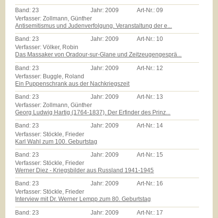
Band:
23
Jahr:
2009
Art-Nr.:
09
Verfasser: Zollmann, Günther
Antisemitismus und Judenverfolgung. Veranstaltung der e...
Band:
23
Jahr:
2009
Art-Nr.:
10
Verfasser: Völker, Robin
Das Massaker von Oradour-sur-Glane und Zeitzeugengesprä...
Band:
23
Jahr:
2009
Art-Nr.:
12
Verfasser: Buggle, Roland
Ein Puppenschrank aus der Nachkriegszeit
Band:
23
Jahr:
2009
Art-Nr.:
13
Verfasser: Zollmann, Günther
Georg Ludwig Hartig (1764-1837). Der Erfinder des Prinz...
Band:
23
Jahr:
2009
Art-Nr.:
14
Verfasser: Stöckle, Frieder
Karl Wahl zum 100. Geburtstag
Band:
23
Jahr:
2009
Art-Nr.:
15
Verfasser: Stöckle, Frieder
Werner Diez - Kriegsbilder aus Russland 1941-1945
Band:
23
Jahr:
2009
Art-Nr.:
16
Verfasser: Stöckle, Frieder
Interview mit Dr. Werner Lempp zum 80. Geburtstag
Band:
23
Jahr:
2009
Art-Nr.:
17