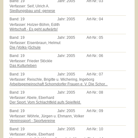
Band:
19
Jahr:
2005
Art-Nr.:
03
Verfasser: Seif, Ulrich A.
Siedlungsbau und -genese
Band:
19
Jahr:
2005
Art-Nr.:
04
Verfasser: Holzer-Böhm, Edith
Wirtschaft - Es geht aufwärts!
Band:
19
Jahr:
2005
Art-Nr.:
05
Verfasser: Eisenbraun, Helmut
Die (Volks-)Schule
Band:
19
Jahr:
2005
Art-Nr.:
06
Verfasser: Frieder Stöckle
Das Kulturleben
Band:
19
Jahr:
2005
Art-Nr.:
07
Verfasser: Reischle, Brigitte u. Wichering, Ingeborg
Arbeitsgemeinschaft Schorndorfer Frauen e. V. Die Schor...
Band:
19
Jahr:
2005
Art-Nr.:
08
Verfasser: Abele, Eberhard
Der Sport. Vom Schlachtfeld aufs Spielfeld.
Band:
19
Jahr:
2005
Art-Nr.:
09
Verfasser: Wöhrle, Jürgen u. Ehmann, Volker
Vereinssport - Sportvereine
Band:
19
Jahr:
2005
Art-Nr.:
10
Verfasser: Abele, Eberhard