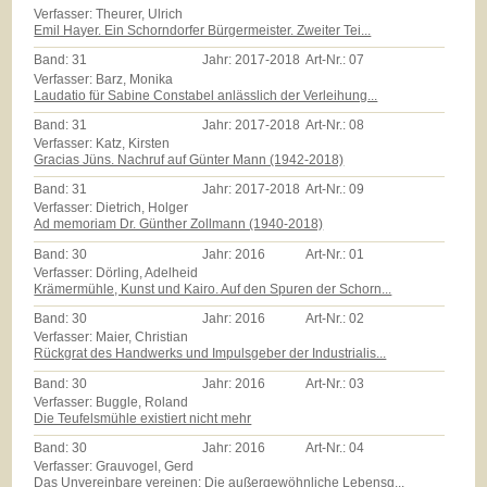
Verfasser: Theurer, Ulrich
Emil Hayer. Ein Schorndorfer Bürgermeister. Zweiter Tei...
Band:
31
Jahr:
2017-2018
Art-Nr.:
07
Verfasser: Barz, Monika
Laudatio für Sabine Constabel anlässlich der Verleihung...
Band:
31
Jahr:
2017-2018
Art-Nr.:
08
Verfasser: Katz, Kirsten
Gracias Jüns. Nachruf auf Günter Mann (1942-2018)
Band:
31
Jahr:
2017-2018
Art-Nr.:
09
Verfasser: Dietrich, Holger
Ad memoriam Dr. Günther Zollmann (1940-2018)
Band:
30
Jahr:
2016
Art-Nr.:
01
Verfasser: Dörling, Adelheid
Krämermühle, Kunst und Kairo. Auf den Spuren der Schorn...
Band:
30
Jahr:
2016
Art-Nr.:
02
Verfasser: Maier, Christian
Rückgrat des Handwerks und Impulsgeber der Industrialis...
Band:
30
Jahr:
2016
Art-Nr.:
03
Verfasser: Buggle, Roland
Die Teufelsmühle existiert nicht mehr
Band:
30
Jahr:
2016
Art-Nr.:
04
Verfasser: Grauvogel, Gerd
Das Unvereinbare vereinen: Die außergewöhnliche Lebensg...