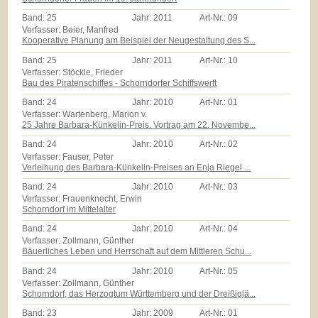
Band:
25
Jahr:
2011
Art-Nr.:
09
Verfasser: Beier, Manfred
Kooperative Planung am Beispiel der Neugestaltung des S...
Band:
25
Jahr:
2011
Art-Nr.:
10
Verfasser: Stöckle, Frieder
Bau des Piratenschiffes - Schorndorfer Schiffswerft
Band:
24
Jahr:
2010
Art-Nr.:
01
Verfasser: Wartenberg, Marion v.
25 Jahre Barbara-Künkelin-Preis. Vortrag am 22. Novembe...
Band:
24
Jahr:
2010
Art-Nr.:
02
Verfasser: Fauser, Peter
Verleihung des Barbara-Künkelin-Preises an Enja Riegel ...
Band:
24
Jahr:
2010
Art-Nr.:
03
Verfasser: Frauenknecht, Erwin
Schorndorf im Mittelalter
Band:
24
Jahr:
2010
Art-Nr.:
04
Verfasser: Zollmann, Günther
Bäuerliches Leben und Herrschaft auf dem Mittleren Schu...
Band:
24
Jahr:
2010
Art-Nr.:
05
Verfasser: Zollmann, Günther
Schorndorf, das Herzogtum Württemberg und der Dreißigjä...
Band:
23
Jahr:
2009
Art-Nr.:
01