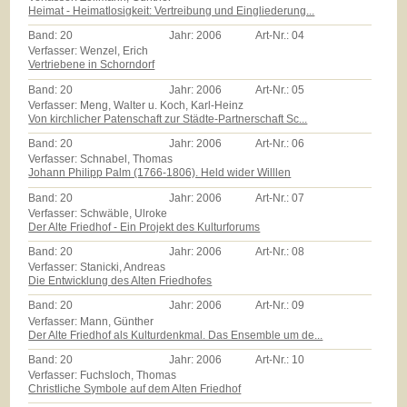
Heimat - Heimatlosigkeit: Vertreibung und Eingliederung...
Band:
20
Jahr:
2006
Art-Nr.:
04
Verfasser: Wenzel, Erich
Vertriebene in Schorndorf
Band:
20
Jahr:
2006
Art-Nr.:
05
Verfasser: Meng, Walter u. Koch, Karl-Heinz
Von kirchlicher Patenschaft zur Städte-Partnerschaft Sc...
Band:
20
Jahr:
2006
Art-Nr.:
06
Verfasser: Schnabel, Thomas
Johann Philipp Palm (1766-1806). Held wider Willlen
Band:
20
Jahr:
2006
Art-Nr.:
07
Verfasser: Schwäble, Ulroke
Der Alte Friedhof - Ein Projekt des Kulturforums
Band:
20
Jahr:
2006
Art-Nr.:
08
Verfasser: Stanicki, Andreas
Die Entwicklung des Alten Friedhofes
Band:
20
Jahr:
2006
Art-Nr.:
09
Verfasser: Mann, Günther
Der Alte Friedhof als Kulturdenkmal. Das Ensemble um de...
Band:
20
Jahr:
2006
Art-Nr.:
10
Verfasser: Fuchsloch, Thomas
Christliche Symbole auf dem Alten Friedhof