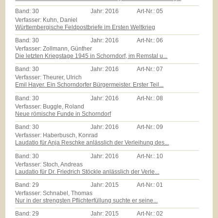
Band:
30
Jahr:
2016
Art-Nr.:
05
Verfasser: Kuhn, Daniel
Württembergische Feldpostbriefe im Ersten Weltkrieg
Band:
30
Jahr:
2016
Art-Nr.:
06
Verfasser: Zollmann, Günther
Die letzten Kriegstage 1945 in Schorndorf, im Remstal u...
Band:
30
Jahr:
2016
Art-Nr.:
07
Verfasser: Theurer, Ulrich
Emil Hayer. Ein Schorndorfer Bürgermeister. Erster Teil...
Band:
30
Jahr:
2016
Art-Nr.:
08
Verfasser: Buggle, Roland
Neue römische Funde in Schorndorf
Band:
30
Jahr:
2016
Art-Nr.:
09
Verfasser: Haberbusch, Konrad
Laudatio für Anja Reschke anlässlich der Verleihung des...
Band:
30
Jahr:
2016
Art-Nr.:
10
Verfasser: Stoch, Andreas
Laudatio für Dr. Friedrich Stöckle anlässlich der Verle...
Band:
29
Jahr:
2015
Art-Nr.:
01
Verfasser: Schnabel, Thomas
Nur in der strengsten Pflichterfüllung suchte er seine...
Band:
29
Jahr:
2015
Art-Nr.:
02