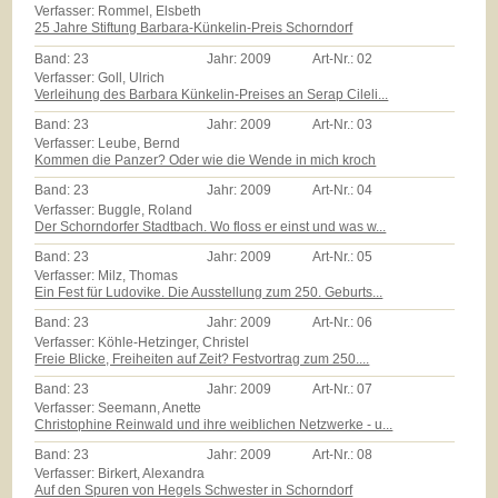
Verfasser: Rommel, Elsbeth
25 Jahre Stiftung Barbara-Künkelin-Preis Schorndorf
Band:
23
Jahr:
2009
Art-Nr.:
02
Verfasser: Goll, Ulrich
Verleihung des Barbara Künkelin-Preises an Serap Cileli...
Band:
23
Jahr:
2009
Art-Nr.:
03
Verfasser: Leube, Bernd
Kommen die Panzer? Oder wie die Wende in mich kroch
Band:
23
Jahr:
2009
Art-Nr.:
04
Verfasser: Buggle, Roland
Der Schorndorfer Stadtbach. Wo floss er einst und was w...
Band:
23
Jahr:
2009
Art-Nr.:
05
Verfasser: Milz, Thomas
Ein Fest für Ludovike. Die Ausstellung zum 250. Geburts...
Band:
23
Jahr:
2009
Art-Nr.:
06
Verfasser: Köhle-Hetzinger, Christel
Freie Blicke, Freiheiten auf Zeit? Festvortrag zum 250....
Band:
23
Jahr:
2009
Art-Nr.:
07
Verfasser: Seemann, Anette
Christophine Reinwald und ihre weiblichen Netzwerke - u...
Band:
23
Jahr:
2009
Art-Nr.:
08
Verfasser: Birkert, Alexandra
Auf den Spuren von Hegels Schwester in Schorndorf