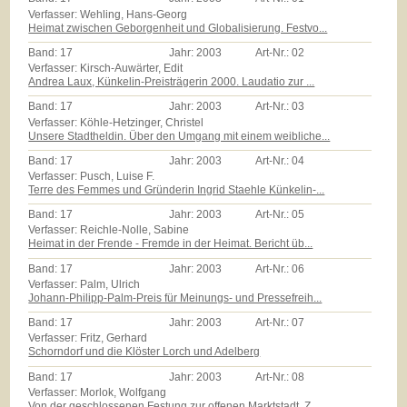
Verfasser: Wehling, Hans-Georg
Heimat zwischen Geborgenheit und Globalisierung. Festvo...
Band:
17
Jahr:
2003
Art-Nr.:
02
Verfasser: Kirsch-Auwärter, Edit
Andrea Laux, Künkelin-Preisträgerin 2000. Laudatio zur ...
Band:
17
Jahr:
2003
Art-Nr.:
03
Verfasser: Köhle-Hetzinger, Christel
Unsere Stadtheldin. Über den Umgang mit einem weibliche...
Band:
17
Jahr:
2003
Art-Nr.:
04
Verfasser: Pusch, Luise F.
Terre des Femmes und Gründerin Ingrid Staehle Künkelin-...
Band:
17
Jahr:
2003
Art-Nr.:
05
Verfasser: Reichle-Nolle, Sabine
Heimat in der Frende - Fremde in der Heimat. Bericht üb...
Band:
17
Jahr:
2003
Art-Nr.:
06
Verfasser: Palm, Ulrich
Johann-Philipp-Palm-Preis für Meinungs- und Pressefreih...
Band:
17
Jahr:
2003
Art-Nr.:
07
Verfasser: Fritz, Gerhard
Schorndorf und die Klöster Lorch und Adelberg
Band:
17
Jahr:
2003
Art-Nr.:
08
Verfasser: Morlok, Wolfgang
Von der geschlossenen Festung zur offenen Marktstadt. Z...