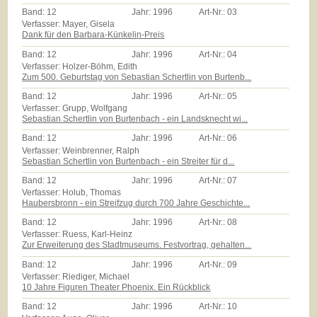
Band:
12
Jahr:
1996
Art-Nr.:
03
Verfasser: Mayer, Gisela
Dank für den Barbara-Künkelin-Preis
Band:
12
Jahr:
1996
Art-Nr.:
04
Verfasser: Holzer-Böhm, Edith
Zum 500. Geburtstag von Sebastian Schertlin von Burtenb...
Band:
12
Jahr:
1996
Art-Nr.:
05
Verfasser: Grupp, Wolfgang
Sebastian Schertlin von Burtenbach - ein Landsknecht wi...
Band:
12
Jahr:
1996
Art-Nr.:
06
Verfasser: Weinbrenner, Ralph
Sebastian Schertlin von Burtenbach - ein Streiter für d...
Band:
12
Jahr:
1996
Art-Nr.:
07
Verfasser: Holub, Thomas
Haubersbronn - ein Streifzug durch 700 Jahre Geschichte...
Band:
12
Jahr:
1996
Art-Nr.:
08
Verfasser: Ruess, Karl-Heinz
Zur Erweiterung des Stadtmuseums. Festvortrag, gehalten...
Band:
12
Jahr:
1996
Art-Nr.:
09
Verfasser: Riediger, Michael
10 Jahre Figuren Theater Phoenix. Ein Rückblick
Band:
12
Jahr:
1996
Art-Nr.:
10