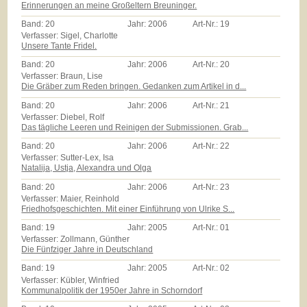
Erinnerungen an meine Großeltern Breuninger.
Band:
20
Jahr:
2006
Art-Nr.:
19
Verfasser: Sigel, Charlotte
Unsere Tante Fridel.
Band:
20
Jahr:
2006
Art-Nr.:
20
Verfasser: Braun, Lise
Die Gräber zum Reden bringen. Gedanken zum Artikel in d...
Band:
20
Jahr:
2006
Art-Nr.:
21
Verfasser: Diebel, Rolf
Das tägliche Leeren und Reinigen der Submissionen. Grab...
Band:
20
Jahr:
2006
Art-Nr.:
22
Verfasser: Sutter-Lex, Isa
Natalija, Ustja, Alexandra und Olga
Band:
20
Jahr:
2006
Art-Nr.:
23
Verfasser: Maier, Reinhold
Friedhofsgeschichten. Mit einer Einführung von Ulrike S...
Band:
19
Jahr:
2005
Art-Nr.:
01
Verfasser: Zollmann, Günther
Die Fünfziger Jahre in Deutschland
Band:
19
Jahr:
2005
Art-Nr.:
02
Verfasser: Kübler, Winfried
Kommunalpolitik der 1950er Jahre in Schorndorf