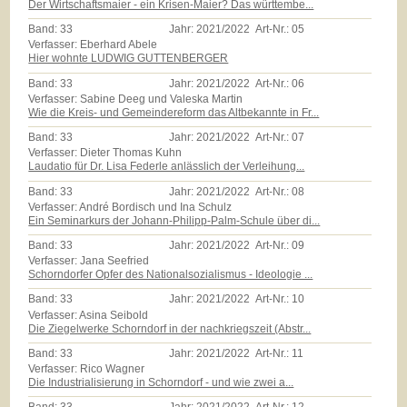
Der Wirtschaftsmaier - ein Krisen-Maier? Das württembe...
Band:
33
Jahr:
2021/2022
Art-Nr.:
05
Verfasser: Eberhard Abele
Hier wohnte LUDWIG GUTTENBERGER
Band:
33
Jahr:
2021/2022
Art-Nr.:
06
Verfasser: Sabine Deeg und Valeska Martin
Wie die Kreis- und Gemeindereform das Altbekannte in Fr...
Band:
33
Jahr:
2021/2022
Art-Nr.:
07
Verfasser: Dieter Thomas Kuhn
Laudatio für Dr. Lisa Federle anlässlich der Verleihung...
Band:
33
Jahr:
2021/2022
Art-Nr.:
08
Verfasser: André Bordisch und Ina Schulz
Ein Seminarkurs der Johann-Philipp-Palm-Schule über di...
Band:
33
Jahr:
2021/2022
Art-Nr.:
09
Verfasser: Jana Seefried
Schorndorfer Opfer des Nationalsozialismus - Ideologie ...
Band:
33
Jahr:
2021/2022
Art-Nr.:
10
Verfasser: Asina Seibold
Die Ziegelwerke Schorndorf in der nachkriegszeit (Abstr...
Band:
33
Jahr:
2021/2022
Art-Nr.:
11
Verfasser: Rico Wagner
Die Industrialisierung in Schorndorf - und wie zwei a...