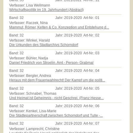
Band:
33
Jahr:
2021/2022
Art-Nr.:
12
Verfasser: Lisa Wellmann
Wirtschaftspolitik im 19. Jahrhundert (Abstract)
Band:
32
Jahr:
2019-2020
Art-Nr.:
01
Verfasser: Raczek, Nina
Mammut, Römer, Kelten & Co. Konzeption und Entstehung d...
Band:
32
Jahr:
2019-2020
Art-Nr.:
02
Verfasser: Winkel, Harald
Die Urkunden des Stadtarchivs Schorndorf
Band:
32
Jahr:
2019-2020
Art-Nr.:
03
Verfasser: Bühler, Nadja
Daniel Friedrich von Stroelin. Amt - Person- Grabmal
Band:
32
Jahr:
2019-2020
Art-Nr.:
04
Verfasser: Bergler, Andrea
Heraus mit dem Frauenwahlrecht! Der Kampf um die politi...
Band:
32
Jahr:
2019-2020
Art-Nr.:
05
Verfasser: Schnabel, Thomas
Und Heimat ist Geheimnis - nicht Geschrei. (Franz Hesse...
Band:
32
Jahr:
2019-2020
Art-Nr.:
06
Verfasser: Kenkel, Lisa-Marie
Die Städtepartnerschaft zwischen Schorndorf und Tulle -...
Band:
32
Jahr:
2019-2020
Art-Nr.:
07
Verfasser: Lamprecht, Christine