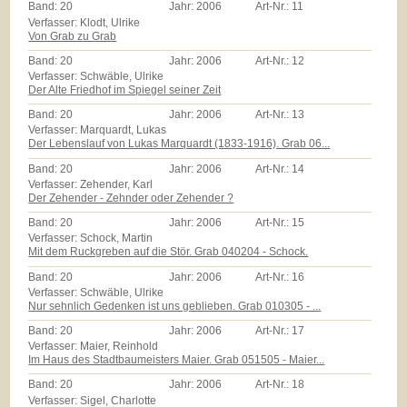
Band:
20
Jahr:
2006
Art-Nr.:
11
Verfasser: Klodt, Ulrike
Von Grab zu Grab
Band:
20
Jahr:
2006
Art-Nr.:
12
Verfasser: Schwäble, Ulrike
Der Alte Friedhof im Spiegel seiner Zeit
Band:
20
Jahr:
2006
Art-Nr.:
13
Verfasser: Marquardt, Lukas
Der Lebenslauf von Lukas Marquardt (1833-1916). Grab 06...
Band:
20
Jahr:
2006
Art-Nr.:
14
Verfasser: Zehender, Karl
Der Zehender - Zehnder oder Zehender ?
Band:
20
Jahr:
2006
Art-Nr.:
15
Verfasser: Schock, Martin
Mit dem Ruckgreben auf die Stör. Grab 040204 - Schock.
Band:
20
Jahr:
2006
Art-Nr.:
16
Verfasser: Schwäble, Ulrike
Nur sehnlich Gedenken ist uns geblieben. Grab 010305 - ...
Band:
20
Jahr:
2006
Art-Nr.:
17
Verfasser: Maier, Reinhold
Im Haus des Stadtbaumeisters Maier. Grab 051505 - Maier...
Band:
20
Jahr:
2006
Art-Nr.:
18
Verfasser: Sigel, Charlotte