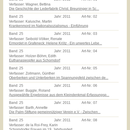
Verfasser: Wagner, Bettina
Die Geschichte der Lederfabrik Christ. Breuninger in Sc...
Band:
25
Jahr:
2011
Art-Nr.:
02
Verfasser: Kalusche, Martin
Krankenmord im Nationalsozialismus - Einführung
Band:
25
Jahr:
2011
Art-Nr.:
03
Verfasser: Seibold-Völker, Renate
Ermordet in Grafeneck: Helene Krötz - Ein unwertes Lebe...
Band:
25
Jahr:
2011
Art-Nr.:
04
Verfasser: Holzer-Böhm, Edith
Euthanasieopfer aus Schorndorf
Band:
25
Jahr:
2011
Art-Nr.:
05
Verfasser: Zollmann, Günther
Oberberken und Unterberken im Spannungsfeld zwischen de...
Band:
25
Jahr:
2011
Art-Nr.:
06
Verfasser: Buggle, Roland
Ausgewählte Ergebnisse aus dem Kleindenkmal-Erfassungsp...
Band:
25
Jahr:
2011
Art-Nr.:
07
Verfasser: Barth, Annette
Die Palm-Stiftung gemeinnütziger Verein e.V. - Zwischen...
Band:
25
Jahr:
2011
Art-Nr.:
08
Verfasser: de la Roi-Frey, Karin
Schorndorfer Frauen im 19. Jahrhundert