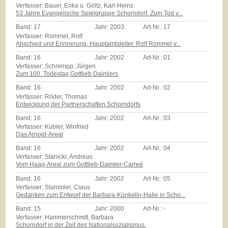
Verfasser: Bauer, Erika u. Göltz, Karl-Heinz
53 Jahre Evangelische Spielgruppe Schorndorf. Zum Tod v...
Band:
17
Jahr:
2003
Art-Nr.:
17
Verfasser: Rommel, Rolf
Abschied und Erinnerung. Hauptamtsleiter. Rolf Rommel v...
Band:
16
Jahr:
2002
Art-Nr.:
01
Verfasser: Schrempp, Jürgen
Zum 100. Todestag Gottlieb Daimlers
Band:
16
Jahr:
2002
Art-Nr.:
02
Verfasser: Röder, Thomas
Entwicklung der Partnerschaften Schorndorfs
Band:
16
Jahr:
2002
Art-Nr.:
03
Verfasser: Kübler, Winfried
Das Arnold-Areal
Band:
16
Jahr:
2002
Art-Nr.:
04
Verfasser: Stanicki, Andreas
Vom Haag-Areal zum Gottlieb-Daimler-Carreè
Band:
16
Jahr:
2002
Art-Nr.:
05
Verfasser: Stammler, Claus
Gedanken zum Entwurf der Barbara-Künkelin-Halle in Scho...
Band:
15
Jahr:
2000
Art-Nr.:
-
Verfasser: Hammerschmitt, Barbara
Schorndorf in der Zeit des Nationalsozialismus.