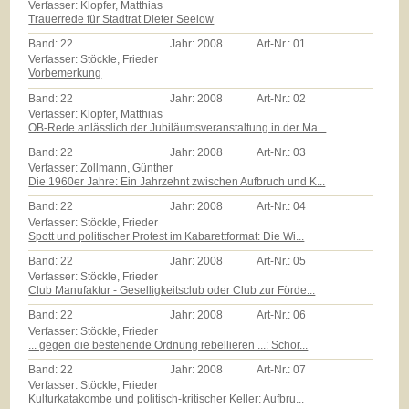
Verfasser: Klopfer, Matthias
Trauerrede für Stadtrat Dieter Seelow
Band:
22
Jahr:
2008
Art-Nr.:
01
Verfasser: Stöckle, Frieder
Vorbemerkung
Band:
22
Jahr:
2008
Art-Nr.:
02
Verfasser: Klopfer, Matthias
OB-Rede anlässlich der Jubiläumsveranstaltung in der Ma...
Band:
22
Jahr:
2008
Art-Nr.:
03
Verfasser: Zollmann, Günther
Die 1960er Jahre: Ein Jahrzehnt zwischen Aufbruch und K...
Band:
22
Jahr:
2008
Art-Nr.:
04
Verfasser: Stöckle, Frieder
Spott und politischer Protest im Kabarettformat: Die Wi...
Band:
22
Jahr:
2008
Art-Nr.:
05
Verfasser: Stöckle, Frieder
Club Manufaktur - Geselligkeitsclub oder Club zur Förde...
Band:
22
Jahr:
2008
Art-Nr.:
06
Verfasser: Stöckle, Frieder
... gegen die bestehende Ordnung rebellieren ...: Schor...
Band:
22
Jahr:
2008
Art-Nr.:
07
Verfasser: Stöckle, Frieder
Kulturkatakombe und politisch-kritischer Keller: Aufbru...