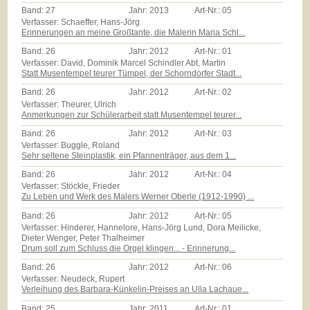
Band:
27
Jahr:
2013
Art-Nr.:
05
Verfasser: Schaeffer, Hans-Jörg
Erinnerungen an meine Großtante, die Malerin Maria Schl...
Band:
26
Jahr:
2012
Art-Nr.:
01
Verfasser: David, Dominik Marcel Schindler Abt, Martin
Statt Musentempel teurer Tümpel, der Schorndorfer Stadt...
Band:
26
Jahr:
2012
Art-Nr.:
02
Verfasser: Theurer, Ulrich
Anmerkungen zur Schülerarbeit statt Musentempel teurer...
Band:
26
Jahr:
2012
Art-Nr.:
03
Verfasser: Buggle, Roland
Sehr seltene Steinplastik, ein Pfannenträger, aus dem 1...
Band:
26
Jahr:
2012
Art-Nr.:
04
Verfasser: Stöckle, Frieder
Zu Leben und Werk des Malers Werner Oberle (1912-1990) ...
Band:
26
Jahr:
2012
Art-Nr.:
05
Verfasser: Hinderer, Hannelore, Hans-Jörg Lund, Dora Meilicke,
Dieter Wenger, Peter Thalheimer
Drum soll zum Schluss die Orgel klingen... - Erinnerung...
Band:
26
Jahr:
2012
Art-Nr.:
06
Verfasser: Neudeck, Rupert
Verleihung des Barbara-Künkelin-Preises an Ulla Lachaue...
Band:
25
Jahr:
2011
Art-Nr.:
01