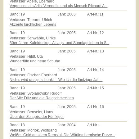
Verfasser: Abele, Eberhard
Vergessen als Artist Verenello und als Mensch Richard A...
Band:
19
Jahr:
2005
Art-Nr.:
11
Verfasser: Theurer, Ulrich
Akzente kirchlichen Lebens
Band:
19
Jahr:
2005
Art-Nr.:
12
Verfasser: Schwäble, Ulrike
50er-Jahre-Kaleidoskop. Alltags- und Sonntagsleben in S...
Band:
19
Jahr:
2005
Art-Nr.:
13
Verfasser: Hildt, Uta
Wundertüte und neue Schuhe
Band:
19
Jahr:
2005
Art-Nr.:
14
Verfasser: Fischer, Eberhard
Nichts wird uns geschenkt...: Wie ich die fünfziger Jah...
Band:
19
Jahr:
2005
Art-Nr.:
15
Verfasser: Svojanovsky, Rudolf
Der Alte Fritz und die Reigschmeckten
Band:
19
Jahr:
2005
Art-Nr.:
16
Verfasser: Benseler, Hans
Über den Zeitgeist der Fünfziger
Band:
18
Jahr:
2004
Art-Nr.:
-
Verfasser: Morlok, Wolfgang
Weißes Gold aus dem Remstal. Die Württembergische Porze...