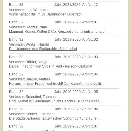
Band:
33
Jahr:
2021/2022
Art-Nr.:
12
Verfasser: Lisa Wellmann
Wirtschaftspolitik im 19. Jahrhundert (Abstract)
Band:
32
Jahr:
2019-2020
Art-Nr.:
01
Verfasser: Raczek, Nina
Mammut, Römer, Kelten & Co. Konzeption und Entstehung d...
Band:
32
Jahr:
2019-2020
Art-Nr.:
02
Verfasser: Winkel, Harald
Die Urkunden des Stadtarchivs Schorndorf
Band:
32
Jahr:
2019-2020
Art-Nr.:
03
Verfasser: Bühler, Nadja
Daniel Friedrich von Stroelin. Amt - Person- Grabmal
Band:
32
Jahr:
2019-2020
Art-Nr.:
04
Verfasser: Bergler, Andrea
Heraus mit dem Frauenwahlrecht! Der Kampf um die politi...
Band:
32
Jahr:
2019-2020
Art-Nr.:
05
Verfasser: Schnabel, Thomas
Und Heimat ist Geheimnis - nicht Geschrei. (Franz Hesse...
Band:
32
Jahr:
2019-2020
Art-Nr.:
06
Verfasser: Kenkel, Lisa-Marie
Die Städtepartnerschaft zwischen Schorndorf und Tulle -...
Band:
32
Jahr:
2019-2020
Art-Nr.:
07