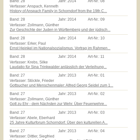
Band:
28
Jahr:
2014
Art-Nr.:
08
Verfasser: Anspach, Kenneth
History of Anspach Family in Schorndorf from the 19th C...
Band:
28
Jahr:
2014
Art-Nr.:
09
Verfasser: Zollmann, Günther
Zur Geschichte der Juden in Württemberg und der jüdisch...
Band:
28
Jahr:
2014
Art-Nr.:
10
Verfasser: Erker, Paul
Ernst Heinkel im Nationalsozialismus. Vortrag im Rahmen...
Band:
28
Jahr:
2014
Art-Nr.:
11
Verfasser: Krebs, Silke
Laudatio für Sina Trinkwalder anlässlich der Verleihung...
Band:
27
Jahr:
2013
Art-Nr.:
01
Verfasser: Stöckle, Frieder
Gottsucher und Menschenmaler: Alfred Georg Seidel zum 1...
Band:
27
Jahr:
2013
Art-Nr.:
02
Verfasser: Zollmann, Günther
Gott zu Ehr - dem Nächsten zur Wehr. Über Feuerwehre...
Band:
27
Jahr:
2013
Art-Nr.:
03
Verfasser: Abele, Eberhard
25 Jahre Kulturforum Schorndorf. Über den kulturellen A...
Band:
27
Jahr:
2013
Art-Nr.:
04
Verfasser: Dittler, Siegfried