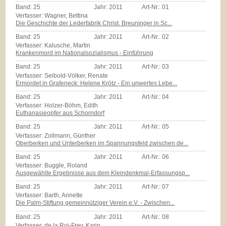
Band:
25
Jahr:
2011
Art-Nr.:
01
Verfasser: Wagner, Bettina
Die Geschichte der Lederfabrik Christ. Breuninger in Sc...
Band:
25
Jahr:
2011
Art-Nr.:
02
Verfasser: Kalusche, Martin
Krankenmord im Nationalsozialismus - Einführung
Band:
25
Jahr:
2011
Art-Nr.:
03
Verfasser: Seibold-Völker, Renate
Ermordet in Grafeneck: Helene Krötz - Ein unwertes Lebe...
Band:
25
Jahr:
2011
Art-Nr.:
04
Verfasser: Holzer-Böhm, Edith
Euthanasieopfer aus Schorndorf
Band:
25
Jahr:
2011
Art-Nr.:
05
Verfasser: Zollmann, Günther
Oberberken und Unterberken im Spannungsfeld zwischen de...
Band:
25
Jahr:
2011
Art-Nr.:
06
Verfasser: Buggle, Roland
Ausgewählte Ergebnisse aus dem Kleindenkmal-Erfassungsp...
Band:
25
Jahr:
2011
Art-Nr.:
07
Verfasser: Barth, Annette
Die Palm-Stiftung gemeinnütziger Verein e.V. - Zwischen...
Band:
25
Jahr:
2011
Art-Nr.:
08
Verfasser: de la Roi-Frey, Karin