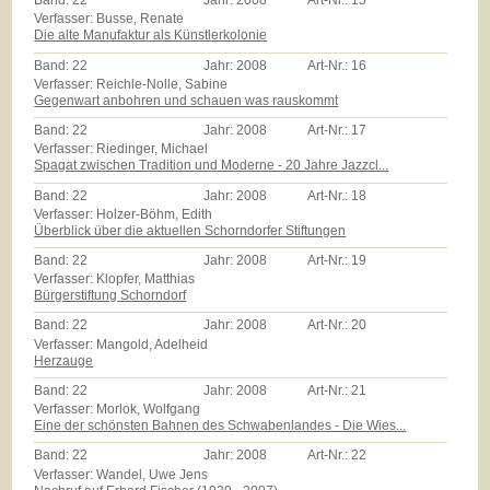
Band:
22
Jahr:
2008
Art-Nr.:
15
Verfasser: Busse, Renate
Die alte Manufaktur als Künstlerkolonie
Band:
22
Jahr:
2008
Art-Nr.:
16
Verfasser: Reichle-Nolle, Sabine
Gegenwart anbohren und schauen was rauskommt
Band:
22
Jahr:
2008
Art-Nr.:
17
Verfasser: Riedinger, Michael
Spagat zwischen Tradition und Moderne - 20 Jahre Jazzcl...
Band:
22
Jahr:
2008
Art-Nr.:
18
Verfasser: Holzer-Böhm, Edith
Überblick über die aktuellen Schorndorfer Stiftungen
Band:
22
Jahr:
2008
Art-Nr.:
19
Verfasser: Klopfer, Matthias
Bürgerstiftung Schorndorf
Band:
22
Jahr:
2008
Art-Nr.:
20
Verfasser: Mangold, Adelheid
Herzauge
Band:
22
Jahr:
2008
Art-Nr.:
21
Verfasser: Morlok, Wolfgang
Eine der schönsten Bahnen des Schwabenlandes - Die Wies...
Band:
22
Jahr:
2008
Art-Nr.:
22
Verfasser: Wandel, Uwe Jens