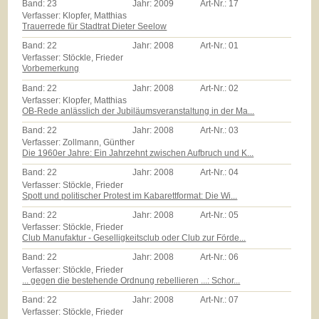
Band:
23
Jahr:
2009
Art-Nr.:
17
Verfasser: Klopfer, Matthias
Trauerrede für Stadtrat Dieter Seelow
Band:
22
Jahr:
2008
Art-Nr.:
01
Verfasser: Stöckle, Frieder
Vorbemerkung
Band:
22
Jahr:
2008
Art-Nr.:
02
Verfasser: Klopfer, Matthias
OB-Rede anlässlich der Jubiläumsveranstaltung in der Ma...
Band:
22
Jahr:
2008
Art-Nr.:
03
Verfasser: Zollmann, Günther
Die 1960er Jahre: Ein Jahrzehnt zwischen Aufbruch und K...
Band:
22
Jahr:
2008
Art-Nr.:
04
Verfasser: Stöckle, Frieder
Spott und politischer Protest im Kabarettformat: Die Wi...
Band:
22
Jahr:
2008
Art-Nr.:
05
Verfasser: Stöckle, Frieder
Club Manufaktur - Geselligkeitsclub oder Club zur Förde...
Band:
22
Jahr:
2008
Art-Nr.:
06
Verfasser: Stöckle, Frieder
... gegen die bestehende Ordnung rebellieren ...: Schor...
Band:
22
Jahr:
2008
Art-Nr.:
07
Verfasser: Stöckle, Frieder