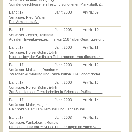
Von der geschlossenen Festung zur offenen Marktstadt. Z...
Band:
17
Jahr:
2003
Art-Nr.:
09
Verfasser: Rieg, Walter
Die Vorstadtstraße
Band:
17
Jahr:
2003
Art-Nr.:
10
Verfasser: Zeyher, Reinhold
Aus dem Inventurverzeichnis von 1587 über Geschütze und...
Band:
17
Jahr:
2003
Art-Nr.:
11
Verfasser: Holzer-Böhm, Edith
Noch ist bey der Wettin ein Rohrbronnen - von diesem un...
Band:
17
Jahr:
2003
Art-Nr.:
12
Verfasser: Maltzahn, Damian v.
Zwischen Aufklärung und Restauration. Die Schorndorfer ...
Band:
17
Jahr:
2003
Art-Nr.:
13
Verfasser: Holzer-Böhm, Edith
Zur Situation der Fremdarbeiter in Schorndorf während d...
Band:
17
Jahr:
2003
Art-Nr.:
14
Verfasser: Maier, Magda
Reinhold Maier: Familienvater und Landesvater
Band:
17
Jahr:
2003
Art-Nr.:
15
Verfasser: Winkelbach, Renate
Ein Lebensbild voller Musik. Erinnerungen an Alfred Vät...