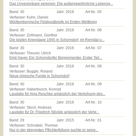
Das Unvereinbare vereinen: Die außergewöhnliche Lebensg...
Band:
30
Jahr:
2016
Art-Nr.:
05
Verfasser: Kuhn, Daniel
Württembergische Feldpostbriefe im Ersten Weltkrieg
Band:
30
Jahr:
2016
Art-Nr.:
06
Verfasser: Zollmann, Günther
Die letzten Kriegstage 1945 in Schorndorf, im Remstal u...
Band:
30
Jahr:
2016
Art-Nr.:
07
Verfasser: Theurer, Ulrich
Emil Hayer. Ein Schorndorfer Bürgermeister. Erster Teil...
Band:
30
Jahr:
2016
Art-Nr.:
08
Verfasser: Buggle, Roland
Neue römische Funde in Schorndorf
Band:
30
Jahr:
2016
Art-Nr.:
09
Verfasser: Haberbusch, Konrad
Laudatio für Anja Reschke anlässlich der Verleihung des...
Band:
30
Jahr:
2016
Art-Nr.:
10
Verfasser: Stoch, Andreas
Laudatio für Dr. Friedrich Stöckle anlässlich der Verle...
Band:
29
Jahr:
2015
Art-Nr.:
01
Verfasser: Schnabel, Thomas
Nur in der strengsten Pflichterfüllung suchte er seine...