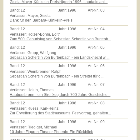
Gisela Mayer, Künkelin-Preisträgerin 1996. Laudatio anl...
Band:
12
Jahr:
1996
Art-Nr.:
03
Verfasser: Mayer, Gisela
Dank für den Barbara-Künkelin-Preis
Band:
12
Jahr:
1996
Art-Nr.:
04
Verfasser: Holzer-Böhm, Edith
Zum 500. Geburtstag von Sebastian Schertlin von Burtenb...
Band:
12
Jahr:
1996
Art-Nr.:
05
Verfasser: Grupp, Wolfgang
Sebastian Schertlin von Burtenbach - ein Landsknecht wi...
Band:
12
Jahr:
1996
Art-Nr.:
06
Verfasser: Weinbrenner, Ralph
Sebastian Schertlin von Burtenbach - ein Streiter für d...
Band:
12
Jahr:
1996
Art-Nr.:
07
Verfasser: Holub, Thomas
Haubersbronn - ein Streifzug durch 700 Jahre Geschichte...
Band:
12
Jahr:
1996
Art-Nr.:
08
Verfasser: Ruess, Karl-Heinz
Zur Erweiterung des Stadtmuseums. Festvortrag, gehalten...
Band:
12
Jahr:
1996
Art-Nr.:
09
Verfasser: Riediger, Michael
10 Jahre Figuren Theater Phoenix. Ein Rückblick