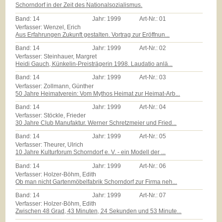
Schorndorf in der Zeit des Nationalsozialismus.
Band:
14
Jahr:
1999
Art-Nr.:
01
Verfasser: Wenzel, Erich
Aus Erfahrungen Zukunft gestalten. Vortrag zur Eröffnun...
Band:
14
Jahr:
1999
Art-Nr.:
02
Verfasser: Steinhauer, Margret
Heidi Gauch, Künkelin-Preisträgerin 1998. Laudatio anlä...
Band:
14
Jahr:
1999
Art-Nr.:
03
Verfasser: Zollmann, Günther
50 Jahre Heimatverein: Vom Mythos Heimat zur Heimat-Arb...
Band:
14
Jahr:
1999
Art-Nr.:
04
Verfasser: Stöckle, Frieder
30 Jahre Club Manufaktur. Werner Schretzmeier und Fried...
Band:
14
Jahr:
1999
Art-Nr.:
05
Verfasser: Theurer, Ulrich
10 Jahre Kulturforum Schorndorf e. V. - ein Modell der ...
Band:
14
Jahr:
1999
Art-Nr.:
06
Verfasser: Holzer-Böhm, Edith
Ob man nicht Gartenmöbelfabrik Schorndorf zur Firma neh...
Band:
14
Jahr:
1999
Art-Nr.:
07
Verfasser: Holzer-Böhm, Edith
Zwischen 48 Grad, 43 Minuten, 24 Sekunden und 53 Minute...