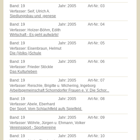
Band:
19
Jahr:
2005
Art-Nr.:
03
Verfasser: Seif, Ulrich A.
Siedlungsbau und -genese
Band:
19
Jahr:
2005
Art-Nr.:
04
Verfasser: Holzer-Böhm, Edith
Wirtschaft - Es geht aufwärts!
Band:
19
Jahr:
2005
Art-Nr.:
05
Verfasser: Eisenbraun, Helmut
Die (Volks-)Schule
Band:
19
Jahr:
2005
Art-Nr.:
06
Verfasser: Frieder Stöckle
Das Kulturleben
Band:
19
Jahr:
2005
Art-Nr.:
07
Verfasser: Reischle, Brigitte u. Wichering, Ingeborg
Arbeitsgemeinschaft Schorndorfer Frauen e. V. Die Schor...
Band:
19
Jahr:
2005
Art-Nr.:
08
Verfasser: Abele, Eberhard
Der Sport. Vom Schlachtfeld aufs Spielfeld.
Band:
19
Jahr:
2005
Art-Nr.:
09
Verfasser: Wöhrle, Jürgen u. Ehmann, Volker
Vereinssport - Sportvereine
Band:
19
Jahr:
2005
Art-Nr.:
10