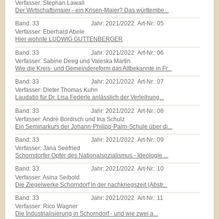
Verfasser: Stephan Lawall
Der Wirtschaftsmaier - ein Krisen-Maier? Das württembe...
Band:
33
Jahr:
2021/2022
Art-Nr.:
05
Verfasser: Eberhard Abele
Hier wohnte LUDWIG GUTTENBERGER
Band:
33
Jahr:
2021/2022
Art-Nr.:
06
Verfasser: Sabine Deeg und Valeska Martin
Wie die Kreis- und Gemeindereform das Altbekannte in Fr...
Band:
33
Jahr:
2021/2022
Art-Nr.:
07
Verfasser: Dieter Thomas Kuhn
Laudatio für Dr. Lisa Federle anlässlich der Verleihung...
Band:
33
Jahr:
2021/2022
Art-Nr.:
08
Verfasser: André Bordisch und Ina Schulz
Ein Seminarkurs der Johann-Philipp-Palm-Schule über di...
Band:
33
Jahr:
2021/2022
Art-Nr.:
09
Verfasser: Jana Seefried
Schorndorfer Opfer des Nationalsozialismus - Ideologie ...
Band:
33
Jahr:
2021/2022
Art-Nr.:
10
Verfasser: Asina Seibold
Die Ziegelwerke Schorndorf in der nachkriegszeit (Abstr...
Band:
33
Jahr:
2021/2022
Art-Nr.:
11
Verfasser: Rico Wagner
Die Industrialisierung in Schorndorf - und wie zwei a...