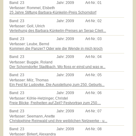
Band:
23
Jahr:
2009
Art-Nr.:
01
Verfasser: Rommel, Elsbeth
25 Jahre Stiftung Barbara-Künkelin-Preis Schorndorf
Band:
23
Jahr:
2009
Art-Nr.:
02
Verfasser: Goll, Ulrich
Verleihung des Barbara Künkelin-Preises an Serap Cileli...
Band:
23
Jahr:
2009
Art-Nr.:
03
Verfasser: Leube, Bernd
Kommen die Panzer? Oder wie die Wende in mich kroch
Band:
23
Jahr:
2009
Art-Nr.:
04
Verfasser: Buggle, Roland
Der Schorndorfer Stadtbach. Wo floss er einst und was w...
Band:
23
Jahr:
2009
Art-Nr.:
05
Verfasser: Milz, Thomas
Ein Fest für Ludovike. Die Ausstellung zum 250. Geburts...
Band:
23
Jahr:
2009
Art-Nr.:
06
Verfasser: Köhle-Hetzinger, Christel
Freie Blicke, Freiheiten auf Zeit? Festvortrag zum 250....
Band:
23
Jahr:
2009
Art-Nr.:
07
Verfasser: Seemann, Anette
Christophine Reinwald und ihre weiblichen Netzwerke - u...
Band:
23
Jahr:
2009
Art-Nr.:
08
Verfasser: Birkert, Alexandra