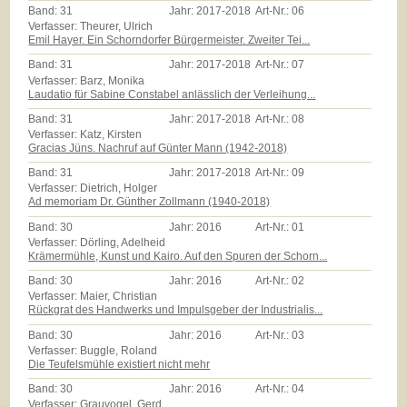
Band:
31
Jahr:
2017-2018
Art-Nr.:
06
Verfasser: Theurer, Ulrich
Emil Hayer. Ein Schorndorfer Bürgermeister. Zweiter Tei...
Band:
31
Jahr:
2017-2018
Art-Nr.:
07
Verfasser: Barz, Monika
Laudatio für Sabine Constabel anlässlich der Verleihung...
Band:
31
Jahr:
2017-2018
Art-Nr.:
08
Verfasser: Katz, Kirsten
Gracias Jüns. Nachruf auf Günter Mann (1942-2018)
Band:
31
Jahr:
2017-2018
Art-Nr.:
09
Verfasser: Dietrich, Holger
Ad memoriam Dr. Günther Zollmann (1940-2018)
Band:
30
Jahr:
2016
Art-Nr.:
01
Verfasser: Dörling, Adelheid
Krämermühle, Kunst und Kairo. Auf den Spuren der Schorn...
Band:
30
Jahr:
2016
Art-Nr.:
02
Verfasser: Maier, Christian
Rückgrat des Handwerks und Impulsgeber der Industrialis...
Band:
30
Jahr:
2016
Art-Nr.:
03
Verfasser: Buggle, Roland
Die Teufelsmühle existiert nicht mehr
Band:
30
Jahr:
2016
Art-Nr.:
04
Verfasser: Grauvogel, Gerd