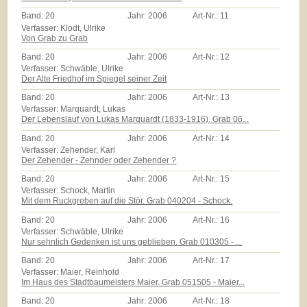
Band:
20
Jahr:
2006
Art-Nr.:
11
Verfasser: Klodt, Ulrike
Von Grab zu Grab
Band:
20
Jahr:
2006
Art-Nr.:
12
Verfasser: Schwäble, Ulrike
Der Alte Friedhof im Spiegel seiner Zeit
Band:
20
Jahr:
2006
Art-Nr.:
13
Verfasser: Marquardt, Lukas
Der Lebenslauf von Lukas Marquardt (1833-1916). Grab 06...
Band:
20
Jahr:
2006
Art-Nr.:
14
Verfasser: Zehender, Karl
Der Zehender - Zehnder oder Zehender ?
Band:
20
Jahr:
2006
Art-Nr.:
15
Verfasser: Schock, Martin
Mit dem Ruckgreben auf die Stör. Grab 040204 - Schock.
Band:
20
Jahr:
2006
Art-Nr.:
16
Verfasser: Schwäble, Ulrike
Nur sehnlich Gedenken ist uns geblieben. Grab 010305 - ...
Band:
20
Jahr:
2006
Art-Nr.:
17
Verfasser: Maier, Reinhold
Im Haus des Stadtbaumeisters Maier. Grab 051505 - Maier...
Band:
20
Jahr:
2006
Art-Nr.:
18