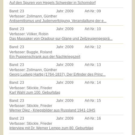
Auf den Spuren von Hegels Schwester in Schorndorf
Band:
23
Jahr:
2009
Art-Nr.:
09
Verfasser: Zollmann, Günther
Antisemitismus und Judenverfolgung. Veranstaltung der e...
Band:
23
Jahr:
2009
Art-Nr.:
10
Verfasser: Völker, Robin
Das Massaker von Oradour-sur-Glane und Zeitzeugengesprä...
Band:
23
Jahr:
2009
Art-Nr.:
12
Verfasser: Buggle, Roland
Ein Puppenschrank aus der Nachkriegszeit
Band:
23
Jahr:
2009
Art-Nr.:
13
Verfasser: Zollmann, Günther
Georg Ludwig Hartig (1764-1837). Der Erfinder des Prinz...
Band:
23
Jahr:
2009
Art-Nr.:
14
Verfasser: Stöckle, Frieder
Karl Wahl zum 100. Geburtstag
Band:
23
Jahr:
2009
Art-Nr.:
15
Verfasser: Stöckle, Frieder
Werner Diez - Kriegsbilder aus Russland 1941-1945
Band:
23
Jahr:
2009
Art-Nr.:
16
Verfasser: Stöckle, Frieder
Interview mit Dr. Werner Lempp zum 80. Geburtstag