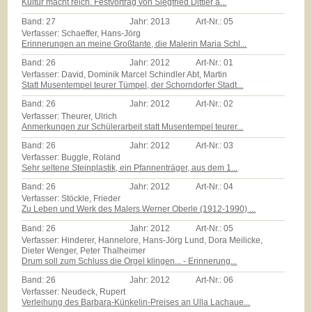
Kultur macht reich. Festvortrag von Siegfried Dittler a...
Band:
27
Jahr:
2013
Art-Nr.:
05
Verfasser: Schaeffer, Hans-Jörg
Erinnerungen an meine Großtante, die Malerin Maria Schl...
Band:
26
Jahr:
2012
Art-Nr.:
01
Verfasser: David, Dominik Marcel Schindler Abt, Martin
Statt Musentempel teurer Tümpel, der Schorndorfer Stadt...
Band:
26
Jahr:
2012
Art-Nr.:
02
Verfasser: Theurer, Ulrich
Anmerkungen zur Schülerarbeit statt Musentempel teurer...
Band:
26
Jahr:
2012
Art-Nr.:
03
Verfasser: Buggle, Roland
Sehr seltene Steinplastik, ein Pfannenträger, aus dem 1...
Band:
26
Jahr:
2012
Art-Nr.:
04
Verfasser: Stöckle, Frieder
Zu Leben und Werk des Malers Werner Oberle (1912-1990) ...
Band:
26
Jahr:
2012
Art-Nr.:
05
Verfasser: Hinderer, Hannelore, Hans-Jörg Lund, Dora Meilicke,
Dieter Wenger, Peter Thalheimer
Drum soll zum Schluss die Orgel klingen... - Erinnerung...
Band:
26
Jahr:
2012
Art-Nr.:
06
Verfasser: Neudeck, Rupert
Verleihung des Barbara-Künkelin-Preises an Ulla Lachaue...