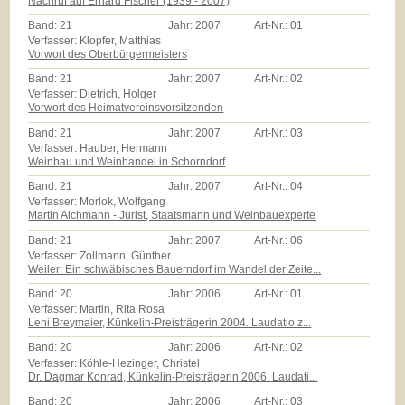
Nachruf auf Erhard Fischer (1939 - 2007)
Band:
21
Jahr:
2007
Art-Nr.:
01
Verfasser: Klopfer, Matthias
Vorwort des Oberbürgermeisters
Band:
21
Jahr:
2007
Art-Nr.:
02
Verfasser: Dietrich, Holger
Vorwort des Heimatvereinsvorsitzenden
Band:
21
Jahr:
2007
Art-Nr.:
03
Verfasser: Hauber, Hermann
Weinbau und Weinhandel in Schorndorf
Band:
21
Jahr:
2007
Art-Nr.:
04
Verfasser: Morlok, Wolfgang
Martin Aichmann - Jurist, Staatsmann und Weinbauexperte
Band:
21
Jahr:
2007
Art-Nr.:
06
Verfasser: Zollmann, Günther
Weiler: Ein schwäbisches Bauerndorf im Wandel der Zeite...
Band:
20
Jahr:
2006
Art-Nr.:
01
Verfasser: Martin, Rita Rosa
Leni Breymaier, Künkelin-Preisträgerin 2004. Laudatio z...
Band:
20
Jahr:
2006
Art-Nr.:
02
Verfasser: Köhle-Hezinger, Christel
Dr. Dagmar Konrad, Künkelin-Preisträgerin 2006. Laudati...
Band:
20
Jahr:
2006
Art-Nr.:
03