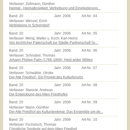
Verfasser: Zollmann, Günther
Heimat - Heimatlosigkeit: Vertreibung und Eingliederung...
Band:
20
Jahr:
2006
Art-Nr.:
04
Verfasser: Wenzel, Erich
Vertriebene in Schorndorf
Band:
20
Jahr:
2006
Art-Nr.:
05
Verfasser: Meng, Walter u. Koch, Karl-Heinz
Von kirchlicher Patenschaft zur Städte-Partnerschaft Sc...
Band:
20
Jahr:
2006
Art-Nr.:
06
Verfasser: Schnabel, Thomas
Johann Philipp Palm (1766-1806). Held wider Willlen
Band:
20
Jahr:
2006
Art-Nr.:
07
Verfasser: Schwäble, Ulroke
Der Alte Friedhof - Ein Projekt des Kulturforums
Band:
20
Jahr:
2006
Art-Nr.:
08
Verfasser: Stanicki, Andreas
Die Entwicklung des Alten Friedhofes
Band:
20
Jahr:
2006
Art-Nr.:
09
Verfasser: Mann, Günther
Der Alte Friedhof als Kulturdenkmal. Das Ensemble um de...
Band:
20
Jahr:
2006
Art-Nr.:
10
Verfasser: Fuchsloch, Thomas
Christliche Symbole auf dem Alten Friedhof