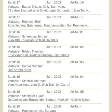
Band:
17
Jahr:
2003
Art-Nr.:
16
Verfasser: Bauer, Erika u. Göltz, Karl-Heinz
53 Jahre Evangelische Spielgruppe Schorndorf. Zum Tod v...
Band:
17
Jahr:
2003
Art-Nr.:
17
Verfasser: Rommel, Rolf
Abschied und Erinnerung. Hauptamtsleiter. Rolf Rommel v...
Band:
16
Jahr:
2002
Art-Nr.:
01
Verfasser: Schrempp, Jürgen
Zum 100. Todestag Gottlieb Daimlers
Band:
16
Jahr:
2002
Art-Nr.:
02
Verfasser: Röder, Thomas
Entwicklung der Partnerschaften Schorndorfs
Band:
16
Jahr:
2002
Art-Nr.:
03
Verfasser: Kübler, Winfried
Das Arnold-Areal
Band:
16
Jahr:
2002
Art-Nr.:
04
Verfasser: Stanicki, Andreas
Vom Haag-Areal zum Gottlieb-Daimler-Carreè
Band:
16
Jahr:
2002
Art-Nr.:
05
Verfasser: Stammler, Claus
Gedanken zum Entwurf der Barbara-Künkelin-Halle in Scho...
Band:
15
Jahr:
2000
Art-Nr.:
-
Verfasser: Hammerschmitt, Barbara