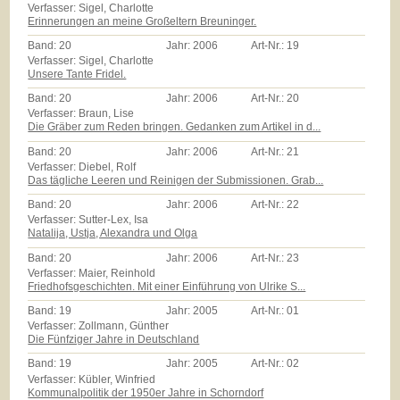
Verfasser: Sigel, Charlotte
Erinnerungen an meine Großeltern Breuninger.
Band:
20
Jahr:
2006
Art-Nr.:
19
Verfasser: Sigel, Charlotte
Unsere Tante Fridel.
Band:
20
Jahr:
2006
Art-Nr.:
20
Verfasser: Braun, Lise
Die Gräber zum Reden bringen. Gedanken zum Artikel in d...
Band:
20
Jahr:
2006
Art-Nr.:
21
Verfasser: Diebel, Rolf
Das tägliche Leeren und Reinigen der Submissionen. Grab...
Band:
20
Jahr:
2006
Art-Nr.:
22
Verfasser: Sutter-Lex, Isa
Natalija, Ustja, Alexandra und Olga
Band:
20
Jahr:
2006
Art-Nr.:
23
Verfasser: Maier, Reinhold
Friedhofsgeschichten. Mit einer Einführung von Ulrike S...
Band:
19
Jahr:
2005
Art-Nr.:
01
Verfasser: Zollmann, Günther
Die Fünfziger Jahre in Deutschland
Band:
19
Jahr:
2005
Art-Nr.:
02
Verfasser: Kübler, Winfried
Kommunalpolitik der 1950er Jahre in Schorndorf