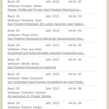
Band:
29
Jahr:
2015
Art-Nr.:
02
Verfasser: Knödler, Stefan
Poesie, Politik und Provinz. Karl Friedrich Reinhard un...
Band:
29
Jahr:
2015
Art-Nr.:
03
Verfasser: Delinière, Jean
Karl Friedrich Reinhard. Ein Leben zwischen zwei Nation...
Band:
29
Jahr:
2015
Art-Nr.:
04
Verfasser: Pelzer, Erich
Karl Friedrich Reinhard im Dienst der französischen Rep...
Band:
29
Jahr:
2015
Art-Nr.:
05
Verfasser: Paul, Ina Ulrike
Kosmopolit und Kulturvermittler zwischen Frankreich und...
Band:
29
Jahr:
2015
Art-Nr.:
06
Verfasser: Würfel, Maria
Karl Friedrich Reinhard im Unterricht
Band:
29
Jahr:
2015
Art-Nr.:
07
Verfasser: Abele, Eberhard
Von Schorndorf nach Europa. Ausstellung der Karl-Friedr...
Band:
29
Jahr:
2015
Art-Nr.:
08
Verfasser: Zollmann, Günther
Ad memoriam Dr. Frieder Stöckle
Band:
29
Jahr:
2015
Art-Nr.:
09
Verfasser: Dietrich, Holger