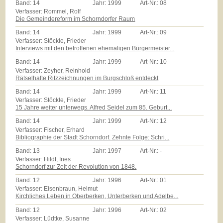
Band:
14
Jahr:
1999
Art-Nr.:
08
Verfasser: Rommel, Rolf
Die Gemeindereform im Schorndorfer Raum
Band:
14
Jahr:
1999
Art-Nr.:
09
Verfasser: Stöckle, Frieder
Interviews mit den betroffenen ehemaligen Bürgermeister...
Band:
14
Jahr:
1999
Art-Nr.:
10
Verfasser: Zeyher, Reinhold
Rätselhafte Ritzzeichnungen im Burgschloß entdeckt
Band:
14
Jahr:
1999
Art-Nr.:
11
Verfasser: Stöckle, Frieder
15 Jahre weiter unterwegs. Alfred Seidel zum 85. Geburt...
Band:
14
Jahr:
1999
Art-Nr.:
12
Verfasser: Fischer, Erhard
Bibliographie der Stadt Schorndorf. Zehnte Folge: Schri...
Band:
13
Jahr:
1997
Art-Nr.:
-
Verfasser: Hildt, Ines
Schorndorf zur Zeit der Revolution von 1848.
Band:
12
Jahr:
1996
Art-Nr.:
01
Verfasser: Eisenbraun, Helmut
Kirchliches Leben in Oberberken, Unterberken und Adelbe...
Band:
12
Jahr:
1996
Art-Nr.:
02
Verfasser: Lüdtke, Susanne