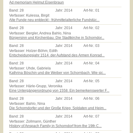
Ad memoriam Helmut Eisenbraun
Band:
28
Jahr:
2014
Art-Nr.:
01
Verfasser: Kulessa, Birgit
Alte Funde neu entdeckt - frühmittelalterliche Fundstüc...
Band:
28
Jahr:
2014
Art-Nr.:
02
Verfasser: Bergler, Andrea Bahlo, Nina
Bürgersinn und Kirchenbau. Die Stadtkirche in Schorndor...
Band:
28
Jahr:
2014
Art-Nr.:
03
Verfasser: Holzer-Böhm, Edith
Entscheidungsjahr 1514  der Aufstand des Armen Konrad...
Band:
28
Jahr:
2014
Art-Nr.:
04
Verfasser: Uhde, Gabriela
Kathrina Böschin und die Weiber von Schornbach. Wie sic...
Band:
28
Jahr:
2014
Art-Nr.:
05
Verfasser: Härle-Grupp, Veronika
Eine Untergängerordnung von 1558. Ein bemerkenswerter F...
Band:
28
Jahr:
2014
Art-Nr.:
06
Verfasser: Bahlo, Nina
Die Schorndorfer und der Große Krieg. Soldaten und Heim...
Band:
28
Jahr:
2014
Art-Nr.:
07
Verfasser: Zollmann, Günther
History of Anspach Family in Schorndorf from the 19th C...