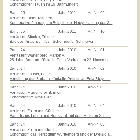
Schorndorfer Frauen im 19. Jahrhundert
Band:
25
Jahr:
2011
Art-Nr.:
09
Verfasser: Beier, Manfred
Kooperative Planung am Beispiel der Neugestaltung des S...
Band:
25
Jahr:
2011
Art-Nr.:
10
Verfasser: Stöckle, Frieder
Bau des Piratenschiffes - Schorndorfer Schiffswerft
Band:
24
Jahr:
2010
Art-Nr.:
01
Verfasser: Wartenberg, Marion v.
25 Jahre Barbara-Künkelin-Preis. Vortrag am 22. Novembe...
Band:
24
Jahr:
2010
Art-Nr.:
02
Verfasser: Fauser, Peter
Verleihung des Barbara-Künkelin-Preises an Enja Riegel ...
Band:
24
Jahr:
2010
Art-Nr.:
03
Verfasser: Frauenknecht, Erwin
Schorndorf im Mittelalter
Band:
24
Jahr:
2010
Art-Nr.:
04
Verfasser: Zollmann, Günther
Bäuerliches Leben und Herrschaft auf dem Mittleren Schu...
Band:
24
Jahr:
2010
Art-Nr.:
05
Verfasser: Zollmann, Günther
Schorndorf, das Herzogtum Württemberg und der Dreißigjä...