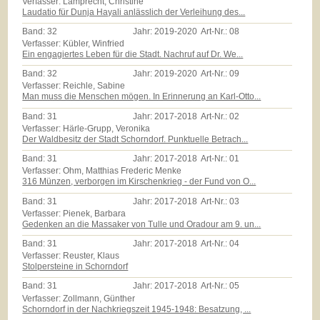
Verfasser: Lamprecht, Christine
Laudatio für Dunja Hayali anlässlich der Verleihung des...
Band:
32
Jahr:
2019-2020
Art-Nr.:
08
Verfasser: Kübler, Winfried
Ein engagiertes Leben für die Stadt. Nachruf auf Dr. We...
Band:
32
Jahr:
2019-2020
Art-Nr.:
09
Verfasser: Reichle, Sabine
Man muss die Menschen mögen. In Erinnerung an Karl-Otto...
Band:
31
Jahr:
2017-2018
Art-Nr.:
02
Verfasser: Härle-Grupp, Veronika
Der Waldbesitz der Stadt Schorndorf. Punktuelle Betrach...
Band:
31
Jahr:
2017-2018
Art-Nr.:
01
Verfasser: Ohm, Matthias Frederic Menke
316 Münzen, verborgen im Kirschenkrieg - der Fund von O...
Band:
31
Jahr:
2017-2018
Art-Nr.:
03
Verfasser: Pienek, Barbara
Gedenken an die Massaker von Tulle und Oradour am 9. un...
Band:
31
Jahr:
2017-2018
Art-Nr.:
04
Verfasser: Reuster, Klaus
Stolpersteine in Schorndorf
Band:
31
Jahr:
2017-2018
Art-Nr.:
05
Verfasser: Zollmann, Günther
Schorndorf in der Nachkriegszeit 1945-1948: Besatzung, ...