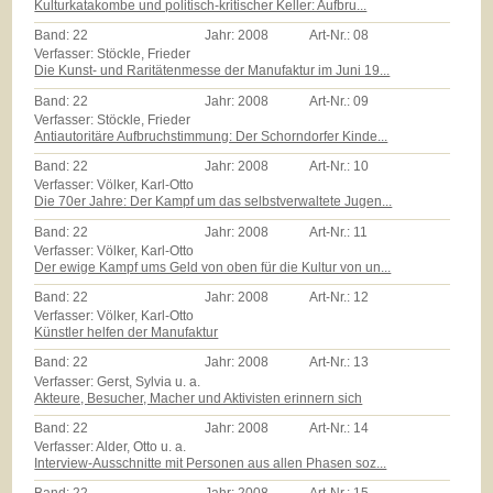
Kulturkatakombe und politisch-kritischer Keller: Aufbru...
Band:
22
Jahr:
2008
Art-Nr.:
08
Verfasser: Stöckle, Frieder
Die Kunst- und Raritätenmesse der Manufaktur im Juni 19...
Band:
22
Jahr:
2008
Art-Nr.:
09
Verfasser: Stöckle, Frieder
Antiautoritäre Aufbruchstimmung: Der Schorndorfer Kinde...
Band:
22
Jahr:
2008
Art-Nr.:
10
Verfasser: Völker, Karl-Otto
Die 70er Jahre: Der Kampf um das selbstverwaltete Jugen...
Band:
22
Jahr:
2008
Art-Nr.:
11
Verfasser: Völker, Karl-Otto
Der ewige Kampf ums Geld von oben für die Kultur von un...
Band:
22
Jahr:
2008
Art-Nr.:
12
Verfasser: Völker, Karl-Otto
Künstler helfen der Manufaktur
Band:
22
Jahr:
2008
Art-Nr.:
13
Verfasser: Gerst, Sylvia u. a.
Akteure, Besucher, Macher und Aktivisten erinnern sich
Band:
22
Jahr:
2008
Art-Nr.:
14
Verfasser: Alder, Otto u. a.
Interview-Ausschnitte mit Personen aus allen Phasen soz...