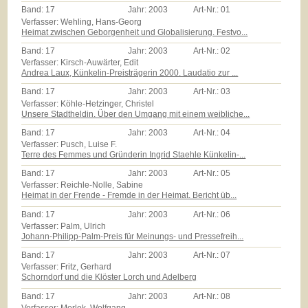
Band:
17
Jahr:
2003
Art-Nr.:
01
Verfasser: Wehling, Hans-Georg
Heimat zwischen Geborgenheit und Globalisierung. Festvo...
Band:
17
Jahr:
2003
Art-Nr.:
02
Verfasser: Kirsch-Auwärter, Edit
Andrea Laux, Künkelin-Preisträgerin 2000. Laudatio zur ...
Band:
17
Jahr:
2003
Art-Nr.:
03
Verfasser: Köhle-Hetzinger, Christel
Unsere Stadtheldin. Über den Umgang mit einem weibliche...
Band:
17
Jahr:
2003
Art-Nr.:
04
Verfasser: Pusch, Luise F.
Terre des Femmes und Gründerin Ingrid Staehle Künkelin-...
Band:
17
Jahr:
2003
Art-Nr.:
05
Verfasser: Reichle-Nolle, Sabine
Heimat in der Frende - Fremde in der Heimat. Bericht üb...
Band:
17
Jahr:
2003
Art-Nr.:
06
Verfasser: Palm, Ulrich
Johann-Philipp-Palm-Preis für Meinungs- und Pressefreih...
Band:
17
Jahr:
2003
Art-Nr.:
07
Verfasser: Fritz, Gerhard
Schorndorf und die Klöster Lorch und Adelberg
Band:
17
Jahr:
2003
Art-Nr.:
08
Verfasser: Morlok, Wolfgang