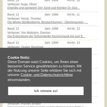
Band:
12
Jahr:
1996
Art-Nr.:
10
Verfasser: Auge, Oliver
Erwirdig und wolgelert: Der Jurist und Kleriker Dr. Geo...
Band:
12
Jahr:
1996
Art-Nr.:
11
Verfasser: Holub, Thomas
Die Wiege Württembergs. Beobachtungen - Überlegungen - ...
Band:
12
Jahr:
1996
Art-Nr.:
12
Verfasser: Von Maltzahn, Damian
Die Entwicklung der Schorndorfer Kirchenmusik bis zum E...
Band:
12
Jahr:
1996
Art-Nr.:
13
Verfasser: Zeyher, Reinhold
Der Edel Gestreng Herr Burkhardt Stickhel: Zum Epitaph ...
Band:
12
Jahr:
1996
Art-Nr.:
14
Cookie Notiz:
Verfasser: Zollmann, Günther
Diese Domain nutzt Cookies, um Ihnen einen
Massenarmut und landwirtschaftliche Reformen auf dem Sc...
besseren Service gewährleisten zu können. Mit
der Nutzung unserer Seite erklären Sie sich mit
Band:
12
Jahr:
1996
Art-Nr.:
15
unserer
Cookie- und Datenschutzrichtlinie
Verfasser: Milz, Thomas
Götz E.Hübner - ein experimenteller Geschichtspraktiker...
einverstanden.
Band:
12
Jahr:
1996
Art-Nr.:
16
Verfasser: Braun, Lise
Ich stimme zu!
Maria Schloz
Band:
12
Jahr:
1996
Art-Nr.:
17
Verfasser: Fischer, Erhard