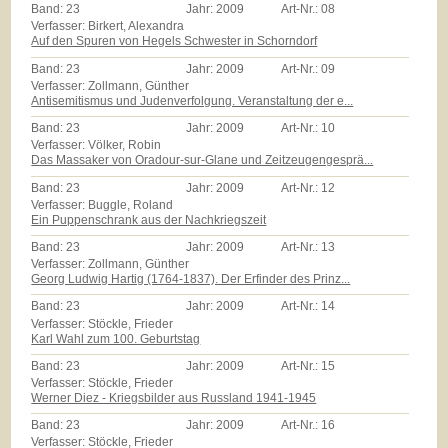
Band:
23
Jahr:
2009
Art-Nr.:
08
Verfasser: Birkert, Alexandra
Auf den Spuren von Hegels Schwester in Schorndorf
Band:
23
Jahr:
2009
Art-Nr.:
09
Verfasser: Zollmann, Günther
Antisemitismus und Judenverfolgung. Veranstaltung der e...
Band:
23
Jahr:
2009
Art-Nr.:
10
Verfasser: Völker, Robin
Das Massaker von Oradour-sur-Glane und Zeitzeugengesprä...
Band:
23
Jahr:
2009
Art-Nr.:
12
Verfasser: Buggle, Roland
Ein Puppenschrank aus der Nachkriegszeit
Band:
23
Jahr:
2009
Art-Nr.:
13
Verfasser: Zollmann, Günther
Georg Ludwig Hartig (1764-1837). Der Erfinder des Prinz...
Band:
23
Jahr:
2009
Art-Nr.:
14
Verfasser: Stöckle, Frieder
Karl Wahl zum 100. Geburtstag
Band:
23
Jahr:
2009
Art-Nr.:
15
Verfasser: Stöckle, Frieder
Werner Diez - Kriegsbilder aus Russland 1941-1945
Band:
23
Jahr:
2009
Art-Nr.:
16
Verfasser: Stöckle, Frieder