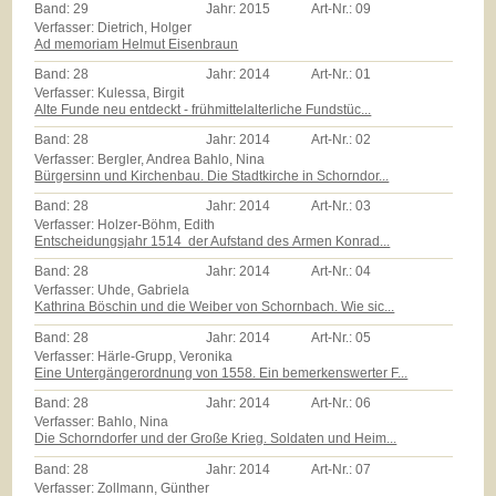
Band:
29
Jahr:
2015
Art-Nr.:
09
Verfasser: Dietrich, Holger
Ad memoriam Helmut Eisenbraun
Band:
28
Jahr:
2014
Art-Nr.:
01
Verfasser: Kulessa, Birgit
Alte Funde neu entdeckt - frühmittelalterliche Fundstüc...
Band:
28
Jahr:
2014
Art-Nr.:
02
Verfasser: Bergler, Andrea Bahlo, Nina
Bürgersinn und Kirchenbau. Die Stadtkirche in Schorndor...
Band:
28
Jahr:
2014
Art-Nr.:
03
Verfasser: Holzer-Böhm, Edith
Entscheidungsjahr 1514  der Aufstand des Armen Konrad...
Band:
28
Jahr:
2014
Art-Nr.:
04
Verfasser: Uhde, Gabriela
Kathrina Böschin und die Weiber von Schornbach. Wie sic...
Band:
28
Jahr:
2014
Art-Nr.:
05
Verfasser: Härle-Grupp, Veronika
Eine Untergängerordnung von 1558. Ein bemerkenswerter F...
Band:
28
Jahr:
2014
Art-Nr.:
06
Verfasser: Bahlo, Nina
Die Schorndorfer und der Große Krieg. Soldaten und Heim...
Band:
28
Jahr:
2014
Art-Nr.:
07
Verfasser: Zollmann, Günther