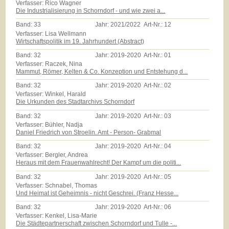
Verfasser: Rico Wagner
Die Industrialisierung in Schorndorf - und wie zwei a...
Band:
33
Jahr:
2021/2022
Art-Nr.:
12
Verfasser: Lisa Wellmann
Wirtschaftspolitik im 19. Jahrhundert (Abstract)
Band:
32
Jahr:
2019-2020
Art-Nr.:
01
Verfasser: Raczek, Nina
Mammut, Römer, Kelten & Co. Konzeption und Entstehung d...
Band:
32
Jahr:
2019-2020
Art-Nr.:
02
Verfasser: Winkel, Harald
Die Urkunden des Stadtarchivs Schorndorf
Band:
32
Jahr:
2019-2020
Art-Nr.:
03
Verfasser: Bühler, Nadja
Daniel Friedrich von Stroelin. Amt - Person- Grabmal
Band:
32
Jahr:
2019-2020
Art-Nr.:
04
Verfasser: Bergler, Andrea
Heraus mit dem Frauenwahlrecht! Der Kampf um die politi...
Band:
32
Jahr:
2019-2020
Art-Nr.:
05
Verfasser: Schnabel, Thomas
Und Heimat ist Geheimnis - nicht Geschrei. (Franz Hesse...
Band:
32
Jahr:
2019-2020
Art-Nr.:
06
Verfasser: Kenkel, Lisa-Marie
Die Städtepartnerschaft zwischen Schorndorf und Tulle -...