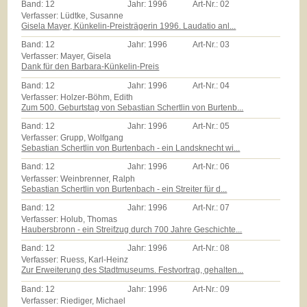
Band:
12
Jahr:
1996
Art-Nr.:
02
Verfasser: Lüdtke, Susanne
Gisela Mayer, Künkelin-Preisträgerin 1996. Laudatio anl...
Band:
12
Jahr:
1996
Art-Nr.:
03
Verfasser: Mayer, Gisela
Dank für den Barbara-Künkelin-Preis
Band:
12
Jahr:
1996
Art-Nr.:
04
Verfasser: Holzer-Böhm, Edith
Zum 500. Geburtstag von Sebastian Schertlin von Burtenb...
Band:
12
Jahr:
1996
Art-Nr.:
05
Verfasser: Grupp, Wolfgang
Sebastian Schertlin von Burtenbach - ein Landsknecht wi...
Band:
12
Jahr:
1996
Art-Nr.:
06
Verfasser: Weinbrenner, Ralph
Sebastian Schertlin von Burtenbach - ein Streiter für d...
Band:
12
Jahr:
1996
Art-Nr.:
07
Verfasser: Holub, Thomas
Haubersbronn - ein Streifzug durch 700 Jahre Geschichte...
Band:
12
Jahr:
1996
Art-Nr.:
08
Verfasser: Ruess, Karl-Heinz
Zur Erweiterung des Stadtmuseums. Festvortrag, gehalten...
Band:
12
Jahr:
1996
Art-Nr.:
09
Verfasser: Riediger, Michael