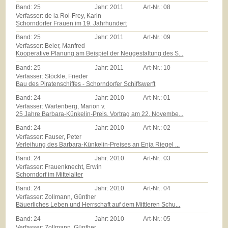
Band:
25
Jahr:
2011
Art-Nr.:
08
Verfasser: de la Roi-Frey, Karin
Schorndorfer Frauen im 19. Jahrhundert
Band:
25
Jahr:
2011
Art-Nr.:
09
Verfasser: Beier, Manfred
Kooperative Planung am Beispiel der Neugestaltung des S...
Band:
25
Jahr:
2011
Art-Nr.:
10
Verfasser: Stöckle, Frieder
Bau des Piratenschiffes - Schorndorfer Schiffswerft
Band:
24
Jahr:
2010
Art-Nr.:
01
Verfasser: Wartenberg, Marion v.
25 Jahre Barbara-Künkelin-Preis. Vortrag am 22. Novembe...
Band:
24
Jahr:
2010
Art-Nr.:
02
Verfasser: Fauser, Peter
Verleihung des Barbara-Künkelin-Preises an Enja Riegel ...
Band:
24
Jahr:
2010
Art-Nr.:
03
Verfasser: Frauenknecht, Erwin
Schorndorf im Mittelalter
Band:
24
Jahr:
2010
Art-Nr.:
04
Verfasser: Zollmann, Günther
Bäuerliches Leben und Herrschaft auf dem Mittleren Schu...
Band:
24
Jahr:
2010
Art-Nr.:
05
Verfasser: Zollmann, Günther