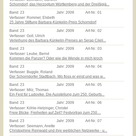
Schorndorf, das Herzogtum Württemberg und der Dreißigjä...
Band:
23
Jahr:
2009
Art-Nr.:
01
Verfasser: Rommel, Elsbeth
25 Jahre Stiftung Barbara-Künkelin-Preis Schorndorf
Band:
23
Jahr:
2009
Art-Nr.:
02
Verfasser: Goll, Ulrich
Verleihung des Barbara Künkelin-Preises an Serap Cileli...
Band:
23
Jahr:
2009
Art-Nr.:
03
Verfasser: Leube, Bernd
Kommen die Panzer? Oder wie die Wende in mich kroch
Band:
23
Jahr:
2009
Art-Nr.:
04
Verfasser: Buggle, Roland
Der Schorndorfer Stadtbach. Wo floss er einst und was w...
Band:
23
Jahr:
2009
Art-Nr.:
05
Verfasser: Milz, Thomas
Ein Fest für Ludovike. Die Ausstellung zum 250. Geburts...
Band:
23
Jahr:
2009
Art-Nr.:
06
Verfasser: Köhle-Hetzinger, Christel
Freie Blicke, Freiheiten auf Zeit? Festvortrag zum 250....
Band:
23
Jahr:
2009
Art-Nr.:
07
Verfasser: Seemann, Anette
Christophine Reinwald und ihre weiblichen Netzwerke - u...