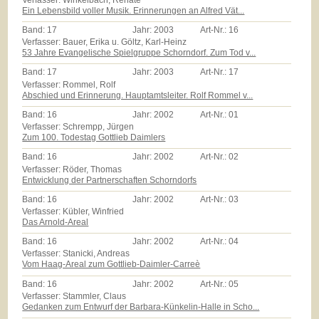
Ein Lebensbild voller Musik. Erinnerungen an Alfred Vät...
Band:
17
Jahr:
2003
Art-Nr.:
16
Verfasser: Bauer, Erika u. Göltz, Karl-Heinz
53 Jahre Evangelische Spielgruppe Schorndorf. Zum Tod v...
Band:
17
Jahr:
2003
Art-Nr.:
17
Verfasser: Rommel, Rolf
Abschied und Erinnerung. Hauptamtsleiter. Rolf Rommel v...
Band:
16
Jahr:
2002
Art-Nr.:
01
Verfasser: Schrempp, Jürgen
Zum 100. Todestag Gottlieb Daimlers
Band:
16
Jahr:
2002
Art-Nr.:
02
Verfasser: Röder, Thomas
Entwicklung der Partnerschaften Schorndorfs
Band:
16
Jahr:
2002
Art-Nr.:
03
Verfasser: Kübler, Winfried
Das Arnold-Areal
Band:
16
Jahr:
2002
Art-Nr.:
04
Verfasser: Stanicki, Andreas
Vom Haag-Areal zum Gottlieb-Daimler-Carreè
Band:
16
Jahr:
2002
Art-Nr.:
05
Verfasser: Stammler, Claus
Gedanken zum Entwurf der Barbara-Künkelin-Halle in Scho...