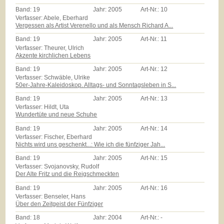
Band:
19
Jahr:
2005
Art-Nr.:
10
Verfasser: Abele, Eberhard
Vergessen als Artist Verenello und als Mensch Richard A...
Band:
19
Jahr:
2005
Art-Nr.:
11
Verfasser: Theurer, Ulrich
Akzente kirchlichen Lebens
Band:
19
Jahr:
2005
Art-Nr.:
12
Verfasser: Schwäble, Ulrike
50er-Jahre-Kaleidoskop. Alltags- und Sonntagsleben in S...
Band:
19
Jahr:
2005
Art-Nr.:
13
Verfasser: Hildt, Uta
Wundertüte und neue Schuhe
Band:
19
Jahr:
2005
Art-Nr.:
14
Verfasser: Fischer, Eberhard
Nichts wird uns geschenkt...: Wie ich die fünfziger Jah...
Band:
19
Jahr:
2005
Art-Nr.:
15
Verfasser: Svojanovsky, Rudolf
Der Alte Fritz und die Reigschmeckten
Band:
19
Jahr:
2005
Art-Nr.:
16
Verfasser: Benseler, Hans
Über den Zeitgeist der Fünfziger
Band:
18
Jahr:
2004
Art-Nr.:
-