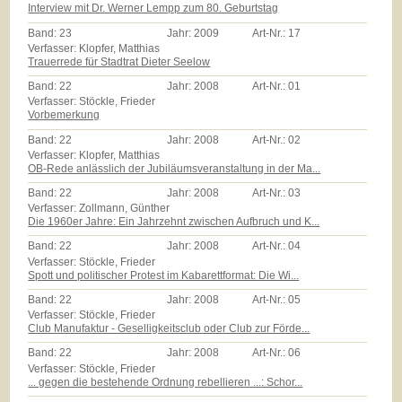
Interview mit Dr. Werner Lempp zum 80. Geburtstag
Band:
23
Jahr:
2009
Art-Nr.:
17
Verfasser: Klopfer, Matthias
Trauerrede für Stadtrat Dieter Seelow
Band:
22
Jahr:
2008
Art-Nr.:
01
Verfasser: Stöckle, Frieder
Vorbemerkung
Band:
22
Jahr:
2008
Art-Nr.:
02
Verfasser: Klopfer, Matthias
OB-Rede anlässlich der Jubiläumsveranstaltung in der Ma...
Band:
22
Jahr:
2008
Art-Nr.:
03
Verfasser: Zollmann, Günther
Die 1960er Jahre: Ein Jahrzehnt zwischen Aufbruch und K...
Band:
22
Jahr:
2008
Art-Nr.:
04
Verfasser: Stöckle, Frieder
Spott und politischer Protest im Kabarettformat: Die Wi...
Band:
22
Jahr:
2008
Art-Nr.:
05
Verfasser: Stöckle, Frieder
Club Manufaktur - Geselligkeitsclub oder Club zur Förde...
Band:
22
Jahr:
2008
Art-Nr.:
06
Verfasser: Stöckle, Frieder
... gegen die bestehende Ordnung rebellieren ...: Schor...