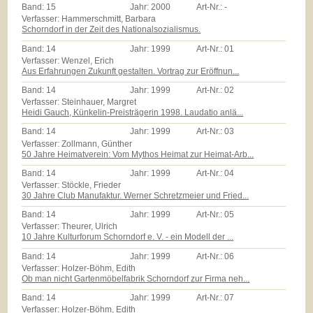
Band:
15
Jahr:
2000
Art-Nr.:
-
Verfasser: Hammerschmitt, Barbara
Schorndorf in der Zeit des Nationalsozialismus.
Band:
14
Jahr:
1999
Art-Nr.:
01
Verfasser: Wenzel, Erich
Aus Erfahrungen Zukunft gestalten. Vortrag zur Eröffnun...
Band:
14
Jahr:
1999
Art-Nr.:
02
Verfasser: Steinhauer, Margret
Heidi Gauch, Künkelin-Preisträgerin 1998. Laudatio anlä...
Band:
14
Jahr:
1999
Art-Nr.:
03
Verfasser: Zollmann, Günther
50 Jahre Heimatverein: Vom Mythos Heimat zur Heimat-Arb...
Band:
14
Jahr:
1999
Art-Nr.:
04
Verfasser: Stöckle, Frieder
30 Jahre Club Manufaktur. Werner Schretzmeier und Fried...
Band:
14
Jahr:
1999
Art-Nr.:
05
Verfasser: Theurer, Ulrich
10 Jahre Kulturforum Schorndorf e. V. - ein Modell der ...
Band:
14
Jahr:
1999
Art-Nr.:
06
Verfasser: Holzer-Böhm, Edith
Ob man nicht Gartenmöbelfabrik Schorndorf zur Firma neh...
Band:
14
Jahr:
1999
Art-Nr.:
07
Verfasser: Holzer-Böhm, Edith