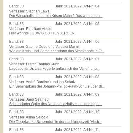
Band:
33
Jahr:
2021/2022
Art-Nr.:
04
Verfasser: Stephan Lawall
Der Wirtschaftsmaier - ein Krisen-Maier? Das württembe...
Band:
33
Jahr:
2021/2022
Art-Nr.:
05
Verfasser: Eberhard Abele
Hier wohnte LUDWIG GUTTENBERGER
Band:
33
Jahr:
2021/2022
Art-Nr.:
06
Verfasser: Sabine Deeg und Valeska Martin
Wie die Kreis- und Gemeindereform das Altbekannte in Fr...
Band:
33
Jahr:
2021/2022
Art-Nr.:
07
Verfasser: Dieter Thomas Kuhn
Laudatio für Dr. Lisa Federle anlässlich der Verleihung...
Band:
33
Jahr:
2021/2022
Art-Nr.:
08
Verfasser: André Bordisch und Ina Schulz
Ein Seminarkurs der Johann-Philipp-Palm-Schule über di...
Band:
33
Jahr:
2021/2022
Art-Nr.:
09
Verfasser: Jana Seefried
Schorndorfer Opfer des Nationalsozialismus - Ideologie ...
Band:
33
Jahr:
2021/2022
Art-Nr.:
10
Verfasser: Asina Seibold
Die Ziegelwerke Schorndorf in der nachkriegszeit (Abstr...
Band:
33
Jahr:
2021/2022
Art-Nr.:
11