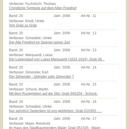
Verfasser: Fuchsloch, Thomas
Christliche Symbole auf dem Alten Friedhof
Band:
20
Jahr:
2006
Art-Nr.:
11
Verfasser: Klodt, Ulrike
Von Grab zu Grab
Band:
20
Jahr:
2006
Art-Nr.:
12
Verfasser: Schwäble, Ulrike
Der Alte Friedhof im Spiegel seiner Zeit
Band:
20
Jahr:
2006
Art-Nr.:
13
Verfasser: Marquardt, Lukas
Der Lebenslauf von Lukas Marquardt (1833-1916). Grab 06...
Band:
20
Jahr:
2006
Art-Nr.:
14
Verfasser: Zehender, Karl
Der Zehender - Zehnder oder Zehender ?
Band:
20
Jahr:
2006
Art-Nr.:
15
Verfasser: Schock, Martin
Mit dem Ruckgreben auf die Stör. Grab 040204 - Schock.
Band:
20
Jahr:
2006
Art-Nr.:
16
Verfasser: Schwäble, Ulrike
Nur sehnlich Gedenken ist uns geblieben. Grab 010305 - ...
Band:
20
Jahr:
2006
Art-Nr.:
17
Verfasser: Maier, Reinhold
Im Haus des Stadtbaumeisters Maier. Grab 051505 - Maier...