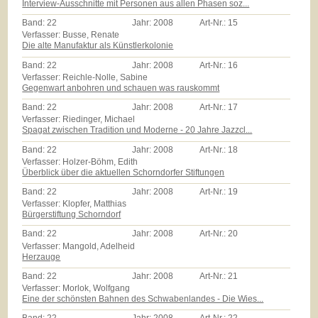
Interview-Ausschnitte mit Personen aus allen Phasen soz...
Band:
22
Jahr:
2008
Art-Nr.:
15
Verfasser: Busse, Renate
Die alte Manufaktur als Künstlerkolonie
Band:
22
Jahr:
2008
Art-Nr.:
16
Verfasser: Reichle-Nolle, Sabine
Gegenwart anbohren und schauen was rauskommt
Band:
22
Jahr:
2008
Art-Nr.:
17
Verfasser: Riedinger, Michael
Spagat zwischen Tradition und Moderne - 20 Jahre Jazzcl...
Band:
22
Jahr:
2008
Art-Nr.:
18
Verfasser: Holzer-Böhm, Edith
Überblick über die aktuellen Schorndorfer Stiftungen
Band:
22
Jahr:
2008
Art-Nr.:
19
Verfasser: Klopfer, Matthias
Bürgerstiftung Schorndorf
Band:
22
Jahr:
2008
Art-Nr.:
20
Verfasser: Mangold, Adelheid
Herzauge
Band:
22
Jahr:
2008
Art-Nr.:
21
Verfasser: Morlok, Wolfgang
Eine der schönsten Bahnen des Schwabenlandes - Die Wies...