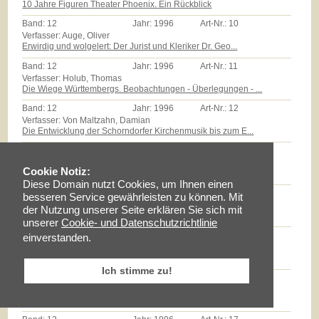
10 Jahre Figuren Theater Phoenix. Ein Rückblick
Band:
12
Jahr:
1996
Art-Nr.:
10
Verfasser: Auge, Oliver
Erwirdig und wolgelert: Der Jurist und Kleriker Dr. Geo...
Band:
12
Jahr:
1996
Art-Nr.:
11
Verfasser: Holub, Thomas
Die Wiege Württembergs. Beobachtungen - Überlegungen - ...
Band:
12
Jahr:
1996
Art-Nr.:
12
Verfasser: Von Maltzahn, Damian
Die Entwicklung der Schorndorfer Kirchenmusik bis zum E...
Band:
12
Jahr:
1996
Art-Nr.:
13
Verfasser: Zeyher, Reinhold
Cookie Notiz:
Der Edel Gestreng Herr Burkhardt Stickhel: Zum Epitaph ...
Diese Domain nutzt Cookies, um Ihnen einen
Band:
12
Jahr:
1996
Art-Nr.:
14
besseren Service gewährleisten zu können. Mit
Verfasser: Zollmann, Günther
der Nutzung unserer Seite erklären Sie sich mit
Massenarmut und landwirtschaftliche Reformen auf dem Sc...
unserer
Cookie- und Datenschutzrichtlinie
Band:
12
Jahr:
1996
Art-Nr.:
15
einverstanden.
Verfasser: Milz, Thomas
Götz E.Hübner - ein experimenteller Geschichtspraktiker...
Ich stimme zu!
Band:
12
Jahr:
1996
Art-Nr.:
16
Verfasser: Braun, Lise
Maria Schloz