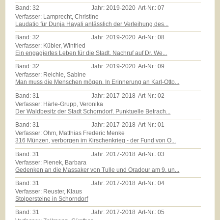
Band:
32
Jahr:
2019-2020
Art-Nr.:
07
Verfasser: Lamprecht, Christine
Laudatio für Dunja Hayali anlässlich der Verleihung des...
Band:
32
Jahr:
2019-2020
Art-Nr.:
08
Verfasser: Kübler, Winfried
Ein engagiertes Leben für die Stadt. Nachruf auf Dr. We...
Band:
32
Jahr:
2019-2020
Art-Nr.:
09
Verfasser: Reichle, Sabine
Man muss die Menschen mögen. In Erinnerung an Karl-Otto...
Band:
31
Jahr:
2017-2018
Art-Nr.:
02
Verfasser: Härle-Grupp, Veronika
Der Waldbesitz der Stadt Schorndorf. Punktuelle Betrach...
Band:
31
Jahr:
2017-2018
Art-Nr.:
01
Verfasser: Ohm, Matthias Frederic Menke
316 Münzen, verborgen im Kirschenkrieg - der Fund von O...
Band:
31
Jahr:
2017-2018
Art-Nr.:
03
Verfasser: Pienek, Barbara
Gedenken an die Massaker von Tulle und Oradour am 9. un...
Band:
31
Jahr:
2017-2018
Art-Nr.:
04
Verfasser: Reuster, Klaus
Stolpersteine in Schorndorf
Band:
31
Jahr:
2017-2018
Art-Nr.:
05