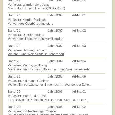
Band:
22
Jahr:
2008
Art-Nr.:
22
Verfasser: Wandel, Uwe Jens
Nachruf auf Erhard Fischer (1939 - 2007)
Band:
21
Jahr:
2007
Art-Nr.:
01
Verfasser: Klopfer, Matthias
Vorwort des Oberbürgermeisters
Band:
21
Jahr:
2007
Art-Nr.:
02
Verfasser: Dietrich, Holger
Vorwort des Heimatvereinsvorsitzenden
Band:
21
Jahr:
2007
Art-Nr.:
03
Verfasser: Hauber, Hermann
Weinbau und Weinhandel in Schorndorf
Band:
21
Jahr:
2007
Art-Nr.:
04
Verfasser: Morlok, Wolfgang
Martin Aichmann - Jurist, Staatsmann und Weinbauexperte
Band:
21
Jahr:
2007
Art-Nr.:
06
Verfasser: Zollmann, Günther
Weiler: Ein schwäbisches Bauerndorf im Wandel der Zeite...
Band:
20
Jahr:
2006
Art-Nr.:
01
Verfasser: Martin, Rita Rosa
Leni Breymaier, Künkelin-Preisträgerin 2004. Laudatio z...
Band:
20
Jahr:
2006
Art-Nr.:
02
Verfasser: Köhle-Hezinger, Christel