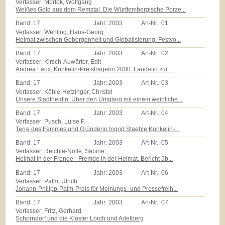
Verfasser: Morlok, Wolfgang
Weißes Gold aus dem Remstal. Die Württembergische Porze...
Band:
17
Jahr:
2003
Art-Nr.:
01
Verfasser: Wehling, Hans-Georg
Heimat zwischen Geborgenheit und Globalisierung. Festvo...
Band:
17
Jahr:
2003
Art-Nr.:
02
Verfasser: Kirsch-Auwärter, Edit
Andrea Laux, Künkelin-Preisträgerin 2000. Laudatio zur ...
Band:
17
Jahr:
2003
Art-Nr.:
03
Verfasser: Köhle-Hetzinger, Christel
Unsere Stadtheldin. Über den Umgang mit einem weibliche...
Band:
17
Jahr:
2003
Art-Nr.:
04
Verfasser: Pusch, Luise F.
Terre des Femmes und Gründerin Ingrid Staehle Künkelin-...
Band:
17
Jahr:
2003
Art-Nr.:
05
Verfasser: Reichle-Nolle, Sabine
Heimat in der Frende - Fremde in der Heimat. Bericht üb...
Band:
17
Jahr:
2003
Art-Nr.:
06
Verfasser: Palm, Ulrich
Johann-Philipp-Palm-Preis für Meinungs- und Pressefreih...
Band:
17
Jahr:
2003
Art-Nr.:
07
Verfasser: Fritz, Gerhard
Schorndorf und die Klöster Lorch und Adelberg