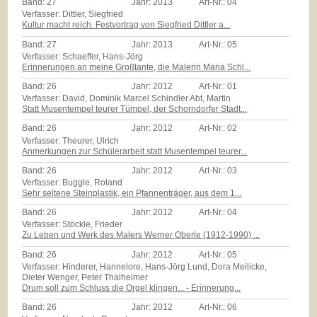
Band:
27
Jahr:
2013
Art-Nr.:
04
Verfasser: Dittler, Siegfried
Kultur macht reich. Festvortrag von Siegfried Dittler a...
Band:
27
Jahr:
2013
Art-Nr.:
05
Verfasser: Schaeffer, Hans-Jörg
Erinnerungen an meine Großtante, die Malerin Maria Schl...
Band:
26
Jahr:
2012
Art-Nr.:
01
Verfasser: David, Dominik Marcel Schindler Abt, Martin
Statt Musentempel teurer Tümpel, der Schorndorfer Stadt...
Band:
26
Jahr:
2012
Art-Nr.:
02
Verfasser: Theurer, Ulrich
Anmerkungen zur Schülerarbeit statt Musentempel teurer...
Band:
26
Jahr:
2012
Art-Nr.:
03
Verfasser: Buggle, Roland
Sehr seltene Steinplastik, ein Pfannenträger, aus dem 1...
Band:
26
Jahr:
2012
Art-Nr.:
04
Verfasser: Stöckle, Frieder
Zu Leben und Werk des Malers Werner Oberle (1912-1990) ...
Band:
26
Jahr:
2012
Art-Nr.:
05
Verfasser: Hinderer, Hannelore, Hans-Jörg Lund, Dora Meilicke,
Dieter Wenger, Peter Thalheimer
Drum soll zum Schluss die Orgel klingen... - Erinnerung...
Band:
26
Jahr:
2012
Art-Nr.:
06