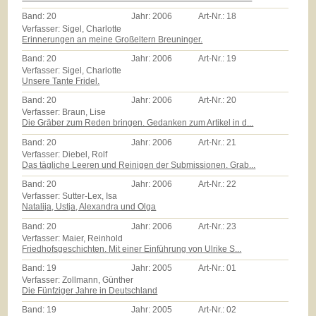
Band:
20
Jahr:
2006
Art-Nr.:
18
Verfasser: Sigel, Charlotte
Erinnerungen an meine Großeltern Breuninger.
Band:
20
Jahr:
2006
Art-Nr.:
19
Verfasser: Sigel, Charlotte
Unsere Tante Fridel.
Band:
20
Jahr:
2006
Art-Nr.:
20
Verfasser: Braun, Lise
Die Gräber zum Reden bringen. Gedanken zum Artikel in d...
Band:
20
Jahr:
2006
Art-Nr.:
21
Verfasser: Diebel, Rolf
Das tägliche Leeren und Reinigen der Submissionen. Grab...
Band:
20
Jahr:
2006
Art-Nr.:
22
Verfasser: Sutter-Lex, Isa
Natalija, Ustja, Alexandra und Olga
Band:
20
Jahr:
2006
Art-Nr.:
23
Verfasser: Maier, Reinhold
Friedhofsgeschichten. Mit einer Einführung von Ulrike S...
Band:
19
Jahr:
2005
Art-Nr.:
01
Verfasser: Zollmann, Günther
Die Fünfziger Jahre in Deutschland
Band:
19
Jahr:
2005
Art-Nr.:
02