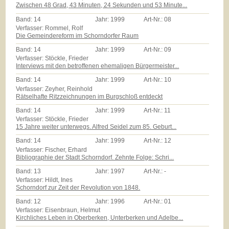
Zwischen 48 Grad, 43 Minuten, 24 Sekunden und 53 Minute...
Band:
14
Jahr:
1999
Art-Nr.:
08
Verfasser: Rommel, Rolf
Die Gemeindereform im Schorndorfer Raum
Band:
14
Jahr:
1999
Art-Nr.:
09
Verfasser: Stöckle, Frieder
Interviews mit den betroffenen ehemaligen Bürgermeister...
Band:
14
Jahr:
1999
Art-Nr.:
10
Verfasser: Zeyher, Reinhold
Rätselhafte Ritzzeichnungen im Burgschloß entdeckt
Band:
14
Jahr:
1999
Art-Nr.:
11
Verfasser: Stöckle, Frieder
15 Jahre weiter unterwegs. Alfred Seidel zum 85. Geburt...
Band:
14
Jahr:
1999
Art-Nr.:
12
Verfasser: Fischer, Erhard
Bibliographie der Stadt Schorndorf. Zehnte Folge: Schri...
Band:
13
Jahr:
1997
Art-Nr.:
-
Verfasser: Hildt, Ines
Schorndorf zur Zeit der Revolution von 1848.
Band:
12
Jahr:
1996
Art-Nr.:
01
Verfasser: Eisenbraun, Helmut
Kirchliches Leben in Oberberken, Unterberken und Adelbe...