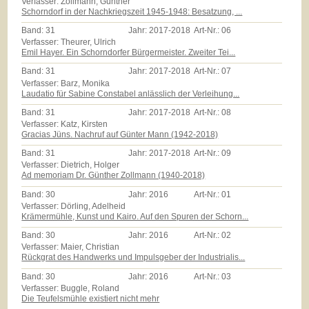
Verfasser: Zollmann, Günther
Schorndorf in der Nachkriegszeit 1945-1948: Besatzung, ...
Band:
31
Jahr:
2017-2018
Art-Nr.:
06
Verfasser: Theurer, Ulrich
Emil Hayer. Ein Schorndorfer Bürgermeister. Zweiter Tei...
Band:
31
Jahr:
2017-2018
Art-Nr.:
07
Verfasser: Barz, Monika
Laudatio für Sabine Constabel anlässlich der Verleihung...
Band:
31
Jahr:
2017-2018
Art-Nr.:
08
Verfasser: Katz, Kirsten
Gracias Jüns. Nachruf auf Günter Mann (1942-2018)
Band:
31
Jahr:
2017-2018
Art-Nr.:
09
Verfasser: Dietrich, Holger
Ad memoriam Dr. Günther Zollmann (1940-2018)
Band:
30
Jahr:
2016
Art-Nr.:
01
Verfasser: Dörling, Adelheid
Krämermühle, Kunst und Kairo. Auf den Spuren der Schorn...
Band:
30
Jahr:
2016
Art-Nr.:
02
Verfasser: Maier, Christian
Rückgrat des Handwerks und Impulsgeber der Industrialis...
Band:
30
Jahr:
2016
Art-Nr.:
03
Verfasser: Buggle, Roland
Die Teufelsmühle existiert nicht mehr