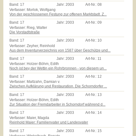
Band:
17
Jahr:
2003
Art-Nr.:
08
Verfasser: Morlok, Wolfgang
Von der geschlossenen Festung zur offenen Marktstadt. Z...
Band:
17
Jahr:
2003
Art-Nr.:
09
Verfasser: Rieg, Walter
Die Vorstadtstraße
Band:
17
Jahr:
2003
Art-Nr.:
10
Verfasser: Zeyher, Reinhold
Aus dem Inventurverzeichnis von 1587 über Geschütze und...
Band:
17
Jahr:
2003
Art-Nr.:
11
Verfasser: Holzer-Böhm, Edith
Noch ist bey der Wettin ein Rohrbronnen - von diesem un...
Band:
17
Jahr:
2003
Art-Nr.:
12
Verfasser: Maltzahn, Damian v.
Zwischen Aufklärung und Restauration. Die Schorndorfer ...
Band:
17
Jahr:
2003
Art-Nr.:
13
Verfasser: Holzer-Böhm, Edith
Zur Situation der Fremdarbeiter in Schorndorf während d...
Band:
17
Jahr:
2003
Art-Nr.:
14
Verfasser: Maier, Magda
Reinhold Maier: Familienvater und Landesvater
Band:
17
Jahr:
2003
Art-Nr.:
15
Verfasser: Winkelbach, Renate