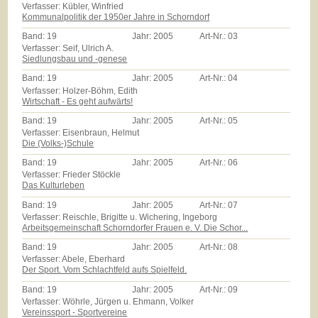
Verfasser: Kübler, Winfried
Kommunalpolitik der 1950er Jahre in Schorndorf
Band:
19
Jahr:
2005
Art-Nr.:
03
Verfasser: Seif, Ulrich A.
Siedlungsbau und -genese
Band:
19
Jahr:
2005
Art-Nr.:
04
Verfasser: Holzer-Böhm, Edith
Wirtschaft - Es geht aufwärts!
Band:
19
Jahr:
2005
Art-Nr.:
05
Verfasser: Eisenbraun, Helmut
Die (Volks-)Schule
Band:
19
Jahr:
2005
Art-Nr.:
06
Verfasser: Frieder Stöckle
Das Kulturleben
Band:
19
Jahr:
2005
Art-Nr.:
07
Verfasser: Reischle, Brigitte u. Wichering, Ingeborg
Arbeitsgemeinschaft Schorndorfer Frauen e. V. Die Schor...
Band:
19
Jahr:
2005
Art-Nr.:
08
Verfasser: Abele, Eberhard
Der Sport. Vom Schlachtfeld aufs Spielfeld.
Band:
19
Jahr:
2005
Art-Nr.:
09
Verfasser: Wöhrle, Jürgen u. Ehmann, Volker
Vereinssport - Sportvereine