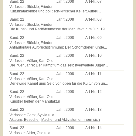
Band:
22
Jahr:
2008
Art-Nr.:
07
Verfasser: Stöckle, Frieder
Kulturkatakombe und politisch-kritischer Keller: Aufbru...
Band:
22
Jahr:
2008
Art-Nr.:
08
Verfasser: Stöckle, Frieder
Die Kunst- und Raritätenmesse der Manufaktur im Juni 19...
Band:
22
Jahr:
2008
Art-Nr.:
09
Verfasser: Stöckle, Frieder
Antiautoritäre Aufbruchstimmung: Der Schorndorfer Kinde...
Band:
22
Jahr:
2008
Art-Nr.:
10
Verfasser: Völker, Karl-Otto
Die 70er Jahre: Der Kampf um das selbstverwaltete Jugen...
Band:
22
Jahr:
2008
Art-Nr.:
11
Verfasser: Völker, Karl-Otto
Der ewige Kampf ums Geld von oben für die Kultur von un...
Band:
22
Jahr:
2008
Art-Nr.:
12
Verfasser: Völker, Karl-Otto
Künstler helfen der Manufaktur
Band:
22
Jahr:
2008
Art-Nr.:
13
Verfasser: Gerst, Sylvia u. a.
Akteure, Besucher, Macher und Aktivisten erinnern sich
Band:
22
Jahr:
2008
Art-Nr.:
14
Verfasser: Alder, Otto u. a.