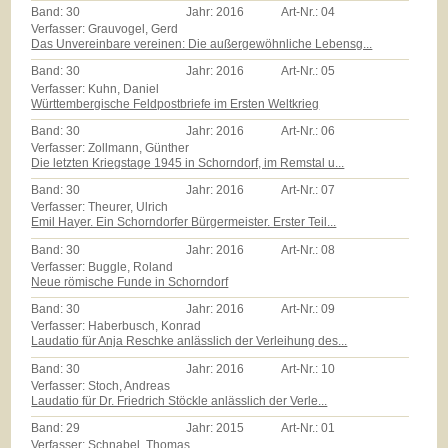
Band:
30
Jahr:
2016
Art-Nr.:
04
Verfasser: Grauvogel, Gerd
Das Unvereinbare vereinen: Die außergewöhnliche Lebensg...
Band:
30
Jahr:
2016
Art-Nr.:
05
Verfasser: Kuhn, Daniel
Württembergische Feldpostbriefe im Ersten Weltkrieg
Band:
30
Jahr:
2016
Art-Nr.:
06
Verfasser: Zollmann, Günther
Die letzten Kriegstage 1945 in Schorndorf, im Remstal u...
Band:
30
Jahr:
2016
Art-Nr.:
07
Verfasser: Theurer, Ulrich
Emil Hayer. Ein Schorndorfer Bürgermeister. Erster Teil...
Band:
30
Jahr:
2016
Art-Nr.:
08
Verfasser: Buggle, Roland
Neue römische Funde in Schorndorf
Band:
30
Jahr:
2016
Art-Nr.:
09
Verfasser: Haberbusch, Konrad
Laudatio für Anja Reschke anlässlich der Verleihung des...
Band:
30
Jahr:
2016
Art-Nr.:
10
Verfasser: Stoch, Andreas
Laudatio für Dr. Friedrich Stöckle anlässlich der Verle...
Band:
29
Jahr:
2015
Art-Nr.:
01
Verfasser: Schnabel, Thomas