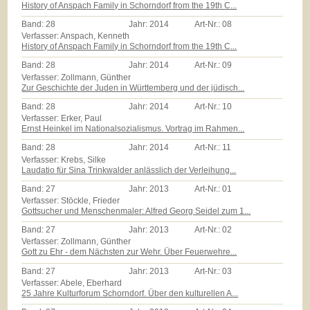
History of Anspach Family in Schorndorf from the 19th C...
Band:
28
Jahr:
2014
Art-Nr.:
08
Verfasser: Anspach, Kenneth
History of Anspach Family in Schorndorf from the 19th C...
Band:
28
Jahr:
2014
Art-Nr.:
09
Verfasser: Zollmann, Günther
Zur Geschichte der Juden in Württemberg und der jüdisch...
Band:
28
Jahr:
2014
Art-Nr.:
10
Verfasser: Erker, Paul
Ernst Heinkel im Nationalsozialismus. Vortrag im Rahmen...
Band:
28
Jahr:
2014
Art-Nr.:
11
Verfasser: Krebs, Silke
Laudatio für Sina Trinkwalder anlässlich der Verleihung...
Band:
27
Jahr:
2013
Art-Nr.:
01
Verfasser: Stöckle, Frieder
Gottsucher und Menschenmaler: Alfred Georg Seidel zum 1...
Band:
27
Jahr:
2013
Art-Nr.:
02
Verfasser: Zollmann, Günther
Gott zu Ehr - dem Nächsten zur Wehr. Über Feuerwehre...
Band:
27
Jahr:
2013
Art-Nr.:
03
Verfasser: Abele, Eberhard
25 Jahre Kulturforum Schorndorf. Über den kulturellen A...