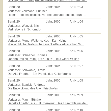
Dr. Dagmar Konrad, Künkelin-Preisträgerin 2006. Laudati...
Band:
20
Jahr:
2006
Art-Nr.:
03
Verfasser: Zollmann, Günther
Heimat - Heimatlosigkeit: Vertreibung und Eingliederung...
Band:
20
Jahr:
2006
Art-Nr.:
04
Verfasser: Wenzel, Erich
Vertriebene in Schorndorf
Band:
20
Jahr:
2006
Art-Nr.:
05
Verfasser: Meng, Walter u. Koch, Karl-Heinz
Von kirchlicher Patenschaft zur Städte-Partnerschaft Sc...
Band:
20
Jahr:
2006
Art-Nr.:
06
Verfasser: Schnabel, Thomas
Johann Philipp Palm (1766-1806). Held wider Willlen
Band:
20
Jahr:
2006
Art-Nr.:
07
Verfasser: Schwäble, Ulroke
Der Alte Friedhof - Ein Projekt des Kulturforums
Band:
20
Jahr:
2006
Art-Nr.:
08
Verfasser: Stanicki, Andreas
Die Entwicklung des Alten Friedhofes
Band:
20
Jahr:
2006
Art-Nr.:
09
Verfasser: Mann, Günther
Der Alte Friedhof als Kulturdenkmal. Das Ensemble um de...
Band:
20
Jahr:
2006
Art-Nr.:
10