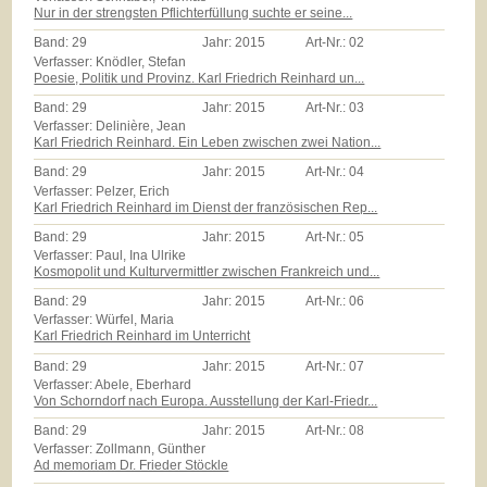
Nur in der strengsten Pflichterfüllung suchte er seine...
Band:
29
Jahr:
2015
Art-Nr.:
02
Verfasser: Knödler, Stefan
Poesie, Politik und Provinz. Karl Friedrich Reinhard un...
Band:
29
Jahr:
2015
Art-Nr.:
03
Verfasser: Delinière, Jean
Karl Friedrich Reinhard. Ein Leben zwischen zwei Nation...
Band:
29
Jahr:
2015
Art-Nr.:
04
Verfasser: Pelzer, Erich
Karl Friedrich Reinhard im Dienst der französischen Rep...
Band:
29
Jahr:
2015
Art-Nr.:
05
Verfasser: Paul, Ina Ulrike
Kosmopolit und Kulturvermittler zwischen Frankreich und...
Band:
29
Jahr:
2015
Art-Nr.:
06
Verfasser: Würfel, Maria
Karl Friedrich Reinhard im Unterricht
Band:
29
Jahr:
2015
Art-Nr.:
07
Verfasser: Abele, Eberhard
Von Schorndorf nach Europa. Ausstellung der Karl-Friedr...
Band:
29
Jahr:
2015
Art-Nr.:
08
Verfasser: Zollmann, Günther
Ad memoriam Dr. Frieder Stöckle