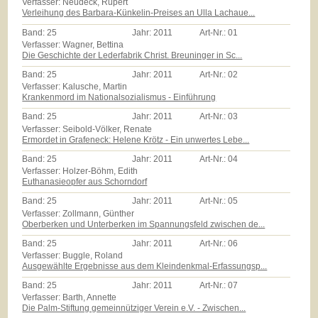
Verfasser: Neudeck, Rupert
Verleihung des Barbara-Künkelin-Preises an Ulla Lachaue...
Band:
25
Jahr:
2011
Art-Nr.:
01
Verfasser: Wagner, Bettina
Die Geschichte der Lederfabrik Christ. Breuninger in Sc...
Band:
25
Jahr:
2011
Art-Nr.:
02
Verfasser: Kalusche, Martin
Krankenmord im Nationalsozialismus - Einführung
Band:
25
Jahr:
2011
Art-Nr.:
03
Verfasser: Seibold-Völker, Renate
Ermordet in Grafeneck: Helene Krötz - Ein unwertes Lebe...
Band:
25
Jahr:
2011
Art-Nr.:
04
Verfasser: Holzer-Böhm, Edith
Euthanasieopfer aus Schorndorf
Band:
25
Jahr:
2011
Art-Nr.:
05
Verfasser: Zollmann, Günther
Oberberken und Unterberken im Spannungsfeld zwischen de...
Band:
25
Jahr:
2011
Art-Nr.:
06
Verfasser: Buggle, Roland
Ausgewählte Ergebnisse aus dem Kleindenkmal-Erfassungsp...
Band:
25
Jahr:
2011
Art-Nr.:
07
Verfasser: Barth, Annette
Die Palm-Stiftung gemeinnütziger Verein e.V. - Zwischen...