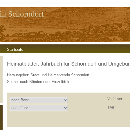
in Schorndorf
Startseite
Heimatblätter, Jahrbuch für Schorndorf und Umgebu
Herausgeber: Stadt und Heimatverein Schorndorf
Suche: nach Bänden oder Einzeltiteln
Verfasser
Titel