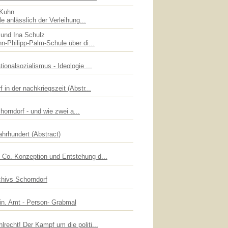
 Kuhn
le anlässlich der Verleihung...
 und Ina Schulz
n-Philipp-Palm-Schule über di...
ionalsozialismus - Ideologie ...
 in der nachkriegszeit (Abstr...
chorndorf - und wie zwei a...
ahrhundert (Abstract)
Co. Konzeption und Entstehung d...
chivs Schorndorf
lin. Amt - Person- Grabmal
recht! Der Kampf um die politi...