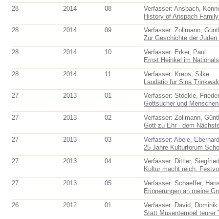
28
2014
08
Verfasser: Anspach, Kenn
History of Anspach Family 
28
2014
09
Verfasser: Zollmann, Günt
Zur Geschichte der Juden 
28
2014
10
Verfasser: Erker, Paul
Ernst Heinkel im National
28
2014
11
Verfasser: Krebs, Silke
Laudatio für Sina Trinkwald
27
2013
01
Verfasser: Stöckle, Friede
Gottsucher und Menschenma
27
2013
02
Verfasser: Zollmann, Günt
Gott zu Ehr - dem Nächst
27
2013
03
Verfasser: Abele, Eberhar
25 Jahre Kulturforum Schor
27
2013
04
Verfasser: Dittler, Siegfrie
Kultur macht reich. Festvor
27
2013
05
Verfasser: Schaeffer, Han
Erinnerungen an meine Gro
26
2012
01
Verfasser: David, Dominik 
Statt Musentempel teurer 