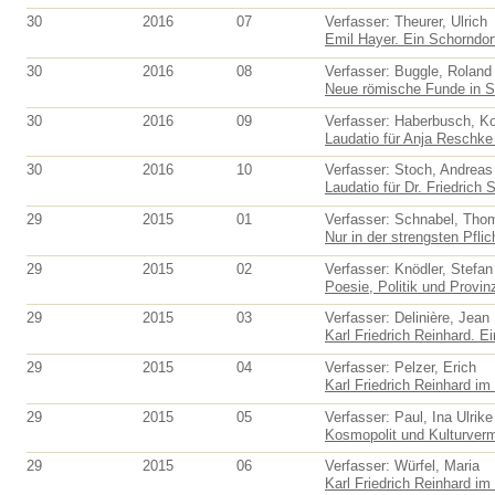
30
2016
07
Verfasser: Theurer, Ulrich
Emil Hayer. Ein Schorndorf
30
2016
08
Verfasser: Buggle, Roland
Neue römische Funde in S
30
2016
09
Verfasser: Haberbusch, K
Laudatio für Anja Reschke 
30
2016
10
Verfasser: Stoch, Andreas
Laudatio für Dr. Friedrich S
29
2015
01
Verfasser: Schnabel, Tho
Nur in der strengsten Pflic
29
2015
02
Verfasser: Knödler, Stefan
Poesie, Politik und Provinz
29
2015
03
Verfasser: Delinière, Jean
Karl Friedrich Reinhard. E
29
2015
04
Verfasser: Pelzer, Erich
Karl Friedrich Reinhard im
29
2015
05
Verfasser: Paul, Ina Ulrike
Kosmopolit und Kulturvermi
29
2015
06
Verfasser: Würfel, Maria
Karl Friedrich Reinhard im 