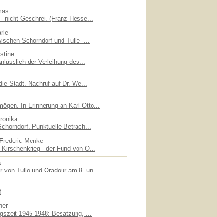
mas
- nicht Geschrei. (Franz Hesse...
rie
ischen Schorndorf und Tulle -...
stine
nlässlich der Verleihung des...
die Stadt. Nachruf auf Dr. We...
gen. In Erinnerung an Karl-Otto...
eronika
chorndorf. Punktuelle Betrach...
 Frederic Menke
Kirschenkrieg - der Fund von O...
a
 von Tulle und Oradour am 9. un...
f
her
gszeit 1945-1948: Besatzung, ...