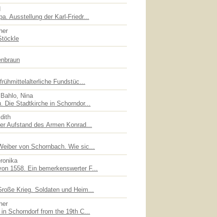
d
. Ausstellung der Karl-Friedr...
her
Stöckle
enbraun
rühmittelalterliche Fundstüc...
 Bahlo, Nina
 Die Stadtkirche in Schorndor...
dith
der Aufstand des Armen Konrad...
Weiber von Schornbach. Wie sic...
eronika
on 1558. Ein bemerkenswerter F...
Große Krieg. Soldaten und Heim...
her
in Schorndorf from the 19th C...