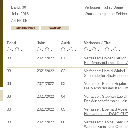
Band: 30
Verfasser: Kuhn, Daniel
Jahr: 2016
Württembergische Feldpost
Art-Nr: 05
Band
Jahr
ArtNr.
Verfasser / Titel
33
2021/2022
01
Verfasser: Holger Dietrich
Ein römerzeitliches Dorf. 
33
2021/2022
02
Verfasser: Harald Winkel
Schorndorfer Straßenbenen
33
2021/2022
03
Verfasser: Pascal Rojahn
Die Memoiren des Karl Otto
33
2021/2022
04
Verfasser: Stephan Lawall
Der Wirtschaftsmaier - ei
33
2021/2022
05
Verfasser: Eberhard Abele
Hier wohnte LUDWIG G
33
2021/2022
06
Verfasser: Sabine Deeg un
Wie die Kreis- und Gemein