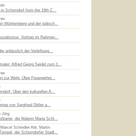
eth
in Schorndorf from the 19th C...
her
in Württemberg und der jüdisch...
sozialismus. Vortrag im Rahmen...
er anlässlich der Verleihung...
r
ler: Alfred Georg Seidel zum 1...
her
en zur Wehr. Über Feuerwehre...
d
ndorf. Über den kulturellen A...
d
trag von Siegfried Dittler a...
s-Jörg
ßtante, die Malerin Maria Schl...
Marcel Schindler Abt, Martin
Tümpel, der Schorndorfer Stadt...