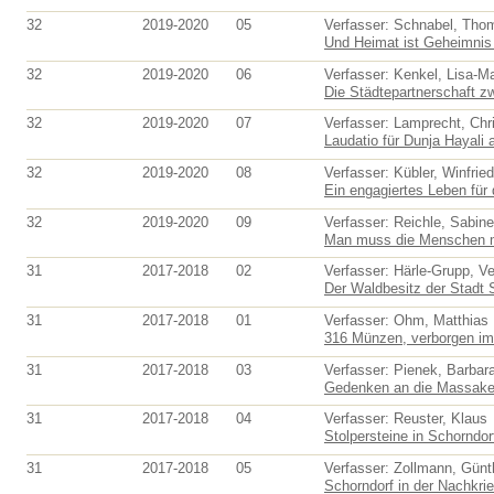
32
2019-2020
05
Verfasser: Schnabel, Tho
Und Heimat ist Geheimnis 
32
2019-2020
06
Verfasser: Kenkel, Lisa-Ma
Die Städtepartnerschaft zw
32
2019-2020
07
Verfasser: Lamprecht, Chri
Laudatio für Dunja Hayali a
32
2019-2020
08
Verfasser: Kübler, Winfried
Ein engagiertes Leben für 
32
2019-2020
09
Verfasser: Reichle, Sabine
Man muss die Menschen mö
31
2017-2018
02
Verfasser: Härle-Grupp, V
Der Waldbesitz der Stadt S
31
2017-2018
01
Verfasser: Ohm, Matthias
316 Münzen, verborgen im 
31
2017-2018
03
Verfasser: Pienek, Barbar
Gedenken an die Massaker
31
2017-2018
04
Verfasser: Reuster, Klaus
Stolpersteine in Schorndor
31
2017-2018
05
Verfasser: Zollmann, Günt
Schorndorf in der Nachkrie