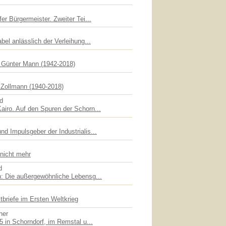
er Bürgermeister. Zweiter Tei...
bel anlässlich der Verleihung...
f Günter Mann (1942-2018)
Zollmann (1940-2018)
id
iro. Auf den Spuren der Schorn...
d Impulsgeber der Industrialis...
 nicht mehr
d
: Die außergewöhnliche Lebensg...
briefe im Ersten Weltkrieg
her
5 in Schorndorf, im Remstal u...