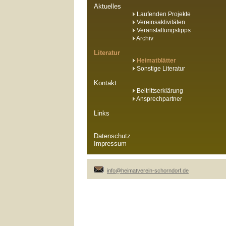
Aktuelles
Laufenden Projekte
Vereinsaktivitäten
Veranstaltungstipps
Archiv
Literatur
Heimatblätter
Sonstige Literatur
Kontakt
Beitrittserklärung
Ansprechpartner
Links
Datenschutz
Impressum
info@heimatverein-schorndorf.de