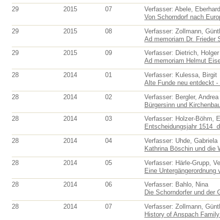
29
2015
07
Verfasser: Abele, Eberhar
Von Schorndorf nach Europa
29
2015
08
Verfasser: Zollmann, Günt
Ad memoriam Dr. Frieder 
29
2015
09
Verfasser: Dietrich, Holger
Ad memoriam Helmut Eis
28
2014
01
Verfasser: Kulessa, Birgit
Alte Funde neu entdeckt - f
28
2014
02
Verfasser: Bergler, Andrea
Bürgersinn und Kirchenbau.
28
2014
03
Verfasser: Holzer-Böhm, E
Entscheidungsjahr 1514  
28
2014
04
Verfasser: Uhde, Gabriela
Kathrina Böschin und die 
28
2014
05
Verfasser: Härle-Grupp, V
Eine Untergängerordnung v
28
2014
06
Verfasser: Bahlo, Nina
Die Schorndorfer und der 
28
2014
07
Verfasser: Zollmann, Günt
History of Anspach Family 