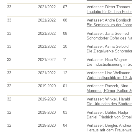
33
2021/2022
07
Verfasser: Dieter Thomas
Laudatio für Dr. Lisa Feder
33
2021/2022
08
Verfasser: André Bordisch
Ein Seminarkurs der Johan
33
2021/2022
09
Verfasser: Jana Seefried
Schorndorfer Opfer des Nat
33
2021/2022
10
Verfasser: Asina Seibold
Die Ziegelwerke Schorndorf
33
2021/2022
11
Verfasser: Rico Wagner
Die Industrialisierung in S
33
2021/2022
12
Verfasser: Lisa Wellmann
Wirtschaftspolitik im 19. J
32
2019-2020
01
Verfasser: Raczek, Nina
Mammut, Römer, Kelten & 
32
2019-2020
02
Verfasser: Winkel, Harald
Die Urkunden des Stadtar
32
2019-2020
03
Verfasser: Bühler, Nadja
Daniel Friedrich von Stroe
32
2019-2020
04
Verfasser: Bergler, Andrea
Heraus mit dem Frauenwahl