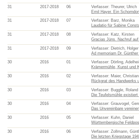
31
2017-2018
06
Verfasser: Theurer, Ulrich
Emil Hayer. Ein Schorndorf
31
2017-2018
07
Verfasser: Barz, Monika
Laudatio für Sabine Consta
31
2017-2018
08
Verfasser: Katz, Kirsten
Gracias Jüns. Nachruf au
31
2017-2018
09
Verfasser: Dietrich, Holger
Ad memoriam Dr. Günther 
30
2016
01
Verfasser: Dörling, Adelhe
Krämermühle, Kunst und Ka
30
2016
02
Verfasser: Maier, Christian
Rückgrat des Handwerks un
30
2016
03
Verfasser: Buggle, Roland
Die Teufelsmühle existiert
30
2016
04
Verfasser: Grauvogel, Ger
Das Unvereinbare vereinen
30
2016
05
Verfasser: Kuhn, Daniel
Württembergische Feldpost
30
2016
06
Verfasser: Zollmann, Günt
Die letzten Kriegstage 194