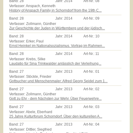
Band:
28
Jahr:
2014
Art-Nr.:
08
Verfasser: Anspach, Kenneth
History of Anspach Family in Schorndorf from the 19th C...
Band:
28
Jahr:
2014
Art-Nr.:
09
Verfasser: Zollmann, Günther
Zur Geschichte der Juden in Württemberg und der jüdisch...
Band:
28
Jahr:
2014
Art-Nr.:
10
Verfasser: Erker, Paul
Ernst Heinkel im Nationalsozialismus. Vortrag im Rahmen...
Band:
28
Jahr:
2014
Art-Nr.:
11
Verfasser: Krebs, Silke
Laudatio für Sina Trinkwalder anlässlich der Verleihung...
Band:
27
Jahr:
2013
Art-Nr.:
01
Verfasser: Stöckle, Frieder
Gottsucher und Menschenmaler: Alfred Georg Seidel zum 1...
Band:
27
Jahr:
2013
Art-Nr.:
02
Verfasser: Zollmann, Günther
Gott zu Ehr - dem Nächsten zur Wehr. Über Feuerwehre...
Band:
27
Jahr:
2013
Art-Nr.:
03
Verfasser: Abele, Eberhard
25 Jahre Kulturforum Schorndorf. Über den kulturellen A...
Band:
27
Jahr:
2013
Art-Nr.:
04
Verfasser: Dittler, Siegfried