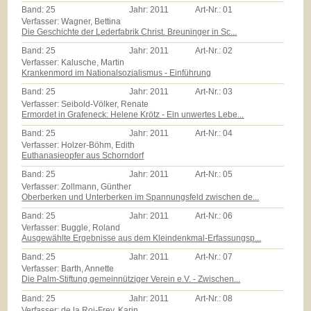
Band:
25
Jahr:
2011
Art-Nr.:
01
Verfasser: Wagner, Bettina
Die Geschichte der Lederfabrik Christ. Breuninger in Sc...
Band:
25
Jahr:
2011
Art-Nr.:
02
Verfasser: Kalusche, Martin
Krankenmord im Nationalsozialismus - Einführung
Band:
25
Jahr:
2011
Art-Nr.:
03
Verfasser: Seibold-Völker, Renate
Ermordet in Grafeneck: Helene Krötz - Ein unwertes Lebe...
Band:
25
Jahr:
2011
Art-Nr.:
04
Verfasser: Holzer-Böhm, Edith
Euthanasieopfer aus Schorndorf
Band:
25
Jahr:
2011
Art-Nr.:
05
Verfasser: Zollmann, Günther
Oberberken und Unterberken im Spannungsfeld zwischen de...
Band:
25
Jahr:
2011
Art-Nr.:
06
Verfasser: Buggle, Roland
Ausgewählte Ergebnisse aus dem Kleindenkmal-Erfassungsp...
Band:
25
Jahr:
2011
Art-Nr.:
07
Verfasser: Barth, Annette
Die Palm-Stiftung gemeinnütziger Verein e.V. - Zwischen...
Band:
25
Jahr:
2011
Art-Nr.:
08
Verfasser: de la Roi-Frey, Karin