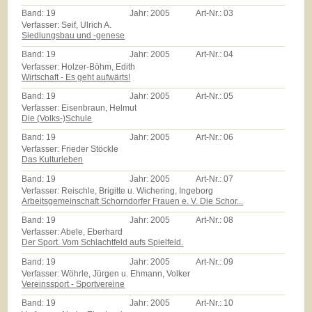
Band:
19
Jahr:
2005
Art-Nr.:
03
Verfasser: Seif, Ulrich A.
Siedlungsbau und -genese
Band:
19
Jahr:
2005
Art-Nr.:
04
Verfasser: Holzer-Böhm, Edith
Wirtschaft - Es geht aufwärts!
Band:
19
Jahr:
2005
Art-Nr.:
05
Verfasser: Eisenbraun, Helmut
Die (Volks-)Schule
Band:
19
Jahr:
2005
Art-Nr.:
06
Verfasser: Frieder Stöckle
Das Kulturleben
Band:
19
Jahr:
2005
Art-Nr.:
07
Verfasser: Reischle, Brigitte u. Wichering, Ingeborg
Arbeitsgemeinschaft Schorndorfer Frauen e. V. Die Schor...
Band:
19
Jahr:
2005
Art-Nr.:
08
Verfasser: Abele, Eberhard
Der Sport. Vom Schlachtfeld aufs Spielfeld.
Band:
19
Jahr:
2005
Art-Nr.:
09
Verfasser: Wöhrle, Jürgen u. Ehmann, Volker
Vereinssport - Sportvereine
Band:
19
Jahr:
2005
Art-Nr.:
10