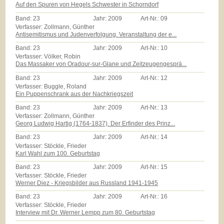
Auf den Spuren von Hegels Schwester in Schorndorf
Band:
23
Jahr:
2009
Art-Nr.:
09
Verfasser: Zollmann, Günther
Antisemitismus und Judenverfolgung. Veranstaltung der e...
Band:
23
Jahr:
2009
Art-Nr.:
10
Verfasser: Völker, Robin
Das Massaker von Oradour-sur-Glane und Zeitzeugengesprä...
Band:
23
Jahr:
2009
Art-Nr.:
12
Verfasser: Buggle, Roland
Ein Puppenschrank aus der Nachkriegszeit
Band:
23
Jahr:
2009
Art-Nr.:
13
Verfasser: Zollmann, Günther
Georg Ludwig Hartig (1764-1837). Der Erfinder des Prinz...
Band:
23
Jahr:
2009
Art-Nr.:
14
Verfasser: Stöckle, Frieder
Karl Wahl zum 100. Geburtstag
Band:
23
Jahr:
2009
Art-Nr.:
15
Verfasser: Stöckle, Frieder
Werner Diez - Kriegsbilder aus Russland 1941-1945
Band:
23
Jahr:
2009
Art-Nr.:
16
Verfasser: Stöckle, Frieder
Interview mit Dr. Werner Lempp zum 80. Geburtstag