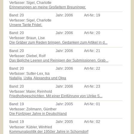
Verfasser: Sigel, Charlotte
Erinnerungen an meine Großeltern Breuninger.
Band:
20
Jahr:
2006
Art-Nr.:
19
Verfasser: Sigel, Charlotte
Unsere Tante Fridel.
Band:
20
Jahr:
2006
Art-Nr.:
20
Verfasser: Braun, Lise
Die Gräber zum Reden bringen. Gedanken zum Artikel in d...
Band:
20
Jahr:
2006
Art-Nr.:
21
Verfasser: Diebel, Rolf
Das tägliche Leeren und Reinigen der Submissionen. Grab...
Band:
20
Jahr:
2006
Art-Nr.:
22
Verfasser: Sutter-Lex, Isa
Natalija, Ustja, Alexandra und Olga
Band:
20
Jahr:
2006
Art-Nr.:
23
Verfasser: Maier, Reinhold
Friedhofsgeschichten. Mit einer Einführung von Ulrike S...
Band:
19
Jahr:
2005
Art-Nr.:
01
Verfasser: Zollmann, Günther
Die Fünfziger Jahre in Deutschland
Band:
19
Jahr:
2005
Art-Nr.:
02
Verfasser: Kübler, Winfried
Kommunalpolitik der 1950er Jahre in Schorndorf