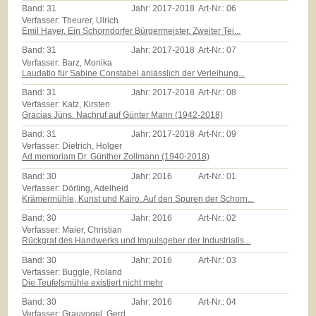
Band:
31
Jahr:
2017-2018
Art-Nr.:
06
Verfasser: Theurer, Ulrich
Emil Hayer. Ein Schorndorfer Bürgermeister. Zweiter Tei...
Band:
31
Jahr:
2017-2018
Art-Nr.:
07
Verfasser: Barz, Monika
Laudatio für Sabine Constabel anlässlich der Verleihung...
Band:
31
Jahr:
2017-2018
Art-Nr.:
08
Verfasser: Katz, Kirsten
Gracias Jüns. Nachruf auf Günter Mann (1942-2018)
Band:
31
Jahr:
2017-2018
Art-Nr.:
09
Verfasser: Dietrich, Holger
Ad memoriam Dr. Günther Zollmann (1940-2018)
Band:
30
Jahr:
2016
Art-Nr.:
01
Verfasser: Dörling, Adelheid
Krämermühle, Kunst und Kairo. Auf den Spuren der Schorn...
Band:
30
Jahr:
2016
Art-Nr.:
02
Verfasser: Maier, Christian
Rückgrat des Handwerks und Impulsgeber der Industrialis...
Band:
30
Jahr:
2016
Art-Nr.:
03
Verfasser: Buggle, Roland
Die Teufelsmühle existiert nicht mehr
Band:
30
Jahr:
2016
Art-Nr.:
04
Verfasser: Grauvogel, Gerd