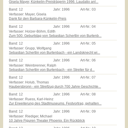
Gisela Mayer, Künkelin-Preisträgerin 1996. Laudatio anl...
Band:
12
Jahr:
1996
Art-Nr.:
03
Verfasser: Mayer, Gisela
Dank für den Barbara-Künkelin-Preis
Band:
12
Jahr:
1996
Art-Nr.:
04
Verfasser: Holzer-Böhm, Edith
Zum 500. Geburtstag von Sebastian Schertlin von Burtenb...
Band:
12
Jahr:
1996
Art-Nr.:
05
Verfasser: Grupp, Wolfgang
Sebastian Schertlin von Burtenbach - ein Landsknecht wi...
Band:
12
Jahr:
1996
Art-Nr.:
06
Verfasser: Weinbrenner, Ralph
Sebastian Schertlin von Burtenbach - ein Streiter für d...
Band:
12
Jahr:
1996
Art-Nr.:
07
Verfasser: Holub, Thomas
Haubersbronn - ein Streifzug durch 700 Jahre Geschichte...
Band:
12
Jahr:
1996
Art-Nr.:
08
Verfasser: Ruess, Karl-Heinz
Zur Erweiterung des Stadtmuseums. Festvortrag, gehalten...
Band:
12
Jahr:
1996
Art-Nr.:
09
Verfasser: Riediger, Michael
10 Jahre Figuren Theater Phoenix. Ein Rückblick