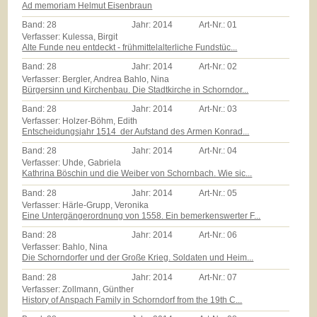
Ad memoriam Helmut Eisenbraun
Band:
28
Jahr:
2014
Art-Nr.:
01
Verfasser: Kulessa, Birgit
Alte Funde neu entdeckt - frühmittelalterliche Fundstüc...
Band:
28
Jahr:
2014
Art-Nr.:
02
Verfasser: Bergler, Andrea Bahlo, Nina
Bürgersinn und Kirchenbau. Die Stadtkirche in Schorndor...
Band:
28
Jahr:
2014
Art-Nr.:
03
Verfasser: Holzer-Böhm, Edith
Entscheidungsjahr 1514  der Aufstand des Armen Konrad...
Band:
28
Jahr:
2014
Art-Nr.:
04
Verfasser: Uhde, Gabriela
Kathrina Böschin und die Weiber von Schornbach. Wie sic...
Band:
28
Jahr:
2014
Art-Nr.:
05
Verfasser: Härle-Grupp, Veronika
Eine Untergängerordnung von 1558. Ein bemerkenswerter F...
Band:
28
Jahr:
2014
Art-Nr.:
06
Verfasser: Bahlo, Nina
Die Schorndorfer und der Große Krieg. Soldaten und Heim...
Band:
28
Jahr:
2014
Art-Nr.:
07
Verfasser: Zollmann, Günther
History of Anspach Family in Schorndorf from the 19th C...