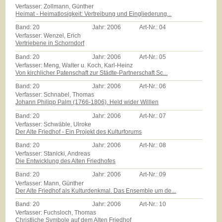
Verfasser: Zollmann, Günther
Heimat - Heimatlosigkeit: Vertreibung und Eingliederung...
Band:
20
Jahr:
2006
Art-Nr.:
04
Verfasser: Wenzel, Erich
Vertriebene in Schorndorf
Band:
20
Jahr:
2006
Art-Nr.:
05
Verfasser: Meng, Walter u. Koch, Karl-Heinz
Von kirchlicher Patenschaft zur Städte-Partnerschaft Sc...
Band:
20
Jahr:
2006
Art-Nr.:
06
Verfasser: Schnabel, Thomas
Johann Philipp Palm (1766-1806). Held wider Willlen
Band:
20
Jahr:
2006
Art-Nr.:
07
Verfasser: Schwäble, Ulroke
Der Alte Friedhof - Ein Projekt des Kulturforums
Band:
20
Jahr:
2006
Art-Nr.:
08
Verfasser: Stanicki, Andreas
Die Entwicklung des Alten Friedhofes
Band:
20
Jahr:
2006
Art-Nr.:
09
Verfasser: Mann, Günther
Der Alte Friedhof als Kulturdenkmal. Das Ensemble um de...
Band:
20
Jahr:
2006
Art-Nr.:
10
Verfasser: Fuchsloch, Thomas
Christliche Symbole auf dem Alten Friedhof