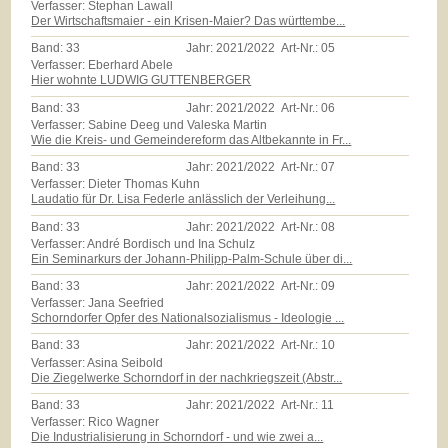
Verfasser: Stephan Lawall
Der Wirtschaftsmaier - ein Krisen-Maier? Das württembe...
Band:
33
Jahr:
2021/2022
Art-Nr.:
05
Verfasser: Eberhard Abele
Hier wohnte LUDWIG GUTTENBERGER
Band:
33
Jahr:
2021/2022
Art-Nr.:
06
Verfasser: Sabine Deeg und Valeska Martin
Wie die Kreis- und Gemeindereform das Altbekannte in Fr...
Band:
33
Jahr:
2021/2022
Art-Nr.:
07
Verfasser: Dieter Thomas Kuhn
Laudatio für Dr. Lisa Federle anlässlich der Verleihung...
Band:
33
Jahr:
2021/2022
Art-Nr.:
08
Verfasser: André Bordisch und Ina Schulz
Ein Seminarkurs der Johann-Philipp-Palm-Schule über di...
Band:
33
Jahr:
2021/2022
Art-Nr.:
09
Verfasser: Jana Seefried
Schorndorfer Opfer des Nationalsozialismus - Ideologie ...
Band:
33
Jahr:
2021/2022
Art-Nr.:
10
Verfasser: Asina Seibold
Die Ziegelwerke Schorndorf in der nachkriegszeit (Abstr...
Band:
33
Jahr:
2021/2022
Art-Nr.:
11
Verfasser: Rico Wagner
Die Industrialisierung in Schorndorf - und wie zwei a...