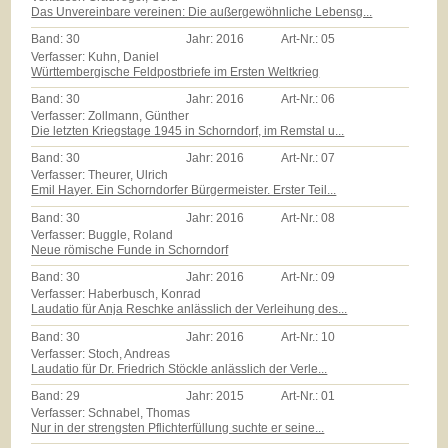
Das Unvereinbare vereinen: Die außergewöhnliche Lebensg...
Band:
30
Jahr:
2016
Art-Nr.:
05
Verfasser: Kuhn, Daniel
Württembergische Feldpostbriefe im Ersten Weltkrieg
Band:
30
Jahr:
2016
Art-Nr.:
06
Verfasser: Zollmann, Günther
Die letzten Kriegstage 1945 in Schorndorf, im Remstal u...
Band:
30
Jahr:
2016
Art-Nr.:
07
Verfasser: Theurer, Ulrich
Emil Hayer. Ein Schorndorfer Bürgermeister. Erster Teil...
Band:
30
Jahr:
2016
Art-Nr.:
08
Verfasser: Buggle, Roland
Neue römische Funde in Schorndorf
Band:
30
Jahr:
2016
Art-Nr.:
09
Verfasser: Haberbusch, Konrad
Laudatio für Anja Reschke anlässlich der Verleihung des...
Band:
30
Jahr:
2016
Art-Nr.:
10
Verfasser: Stoch, Andreas
Laudatio für Dr. Friedrich Stöckle anlässlich der Verle...
Band:
29
Jahr:
2015
Art-Nr.:
01
Verfasser: Schnabel, Thomas
Nur in der strengsten Pflichterfüllung suchte er seine...