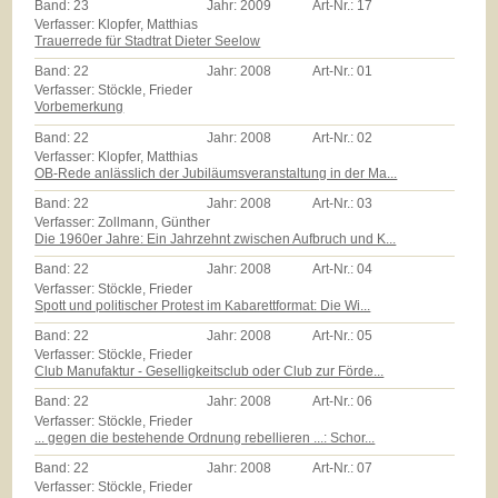
Band:
23
Jahr:
2009
Art-Nr.:
17
Verfasser: Klopfer, Matthias
Trauerrede für Stadtrat Dieter Seelow
Band:
22
Jahr:
2008
Art-Nr.:
01
Verfasser: Stöckle, Frieder
Vorbemerkung
Band:
22
Jahr:
2008
Art-Nr.:
02
Verfasser: Klopfer, Matthias
OB-Rede anlässlich der Jubiläumsveranstaltung in der Ma...
Band:
22
Jahr:
2008
Art-Nr.:
03
Verfasser: Zollmann, Günther
Die 1960er Jahre: Ein Jahrzehnt zwischen Aufbruch und K...
Band:
22
Jahr:
2008
Art-Nr.:
04
Verfasser: Stöckle, Frieder
Spott und politischer Protest im Kabarettformat: Die Wi...
Band:
22
Jahr:
2008
Art-Nr.:
05
Verfasser: Stöckle, Frieder
Club Manufaktur - Geselligkeitsclub oder Club zur Förde...
Band:
22
Jahr:
2008
Art-Nr.:
06
Verfasser: Stöckle, Frieder
... gegen die bestehende Ordnung rebellieren ...: Schor...
Band:
22
Jahr:
2008
Art-Nr.:
07
Verfasser: Stöckle, Frieder