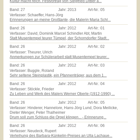
Kultur macht reich. Festvortrag von Siegfried Dittler a...
Band:
27
Jahr:
2013
Art-Nr.:
05
Verfasser: Schaeffer, Hans-Jörg
Erinnerungen an meine Großtante, die Malerin Maria Schl...
Band:
26
Jahr:
2012
Art-Nr.:
01
Verfasser: David, Dominik Marcel Schindler Abt, Martin
Statt Musentempel teurer Tümpel, der Schorndorfer Stadt...
Band:
26
Jahr:
2012
Art-Nr.:
02
Verfasser: Theurer, Ulrich
Anmerkungen zur Schülerarbeit statt Musentempel teurer...
Band:
26
Jahr:
2012
Art-Nr.:
03
Verfasser: Buggle, Roland
Sehr seltene Steinplastik, ein Pfannenträger, aus dem 1...
Band:
26
Jahr:
2012
Art-Nr.:
04
Verfasser: Stöckle, Frieder
Zu Leben und Werk des Malers Werner Oberle (1912-1990) ...
Band:
26
Jahr:
2012
Art-Nr.:
05
Verfasser: Hinderer, Hannelore, Hans-Jörg Lund, Dora Meilicke,
Dieter Wenger, Peter Thalheimer
Drum soll zum Schluss die Orgel klingen... - Erinnerung...
Band:
26
Jahr:
2012
Art-Nr.:
06
Verfasser: Neudeck, Rupert
Verleihung des Barbara-Künkelin-Preises an Ulla Lachaue...