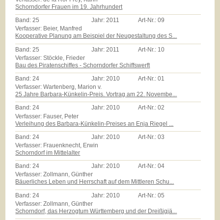
Schorndorfer Frauen im 19. Jahrhundert
Band:
25
Jahr:
2011
Art-Nr.:
09
Verfasser: Beier, Manfred
Kooperative Planung am Beispiel der Neugestaltung des S...
Band:
25
Jahr:
2011
Art-Nr.:
10
Verfasser: Stöckle, Frieder
Bau des Piratenschiffes - Schorndorfer Schiffswerft
Band:
24
Jahr:
2010
Art-Nr.:
01
Verfasser: Wartenberg, Marion v.
25 Jahre Barbara-Künkelin-Preis. Vortrag am 22. Novembe...
Band:
24
Jahr:
2010
Art-Nr.:
02
Verfasser: Fauser, Peter
Verleihung des Barbara-Künkelin-Preises an Enja Riegel ...
Band:
24
Jahr:
2010
Art-Nr.:
03
Verfasser: Frauenknecht, Erwin
Schorndorf im Mittelalter
Band:
24
Jahr:
2010
Art-Nr.:
04
Verfasser: Zollmann, Günther
Bäuerliches Leben und Herrschaft auf dem Mittleren Schu...
Band:
24
Jahr:
2010
Art-Nr.:
05
Verfasser: Zollmann, Günther
Schorndorf, das Herzogtum Württemberg und der Dreißigjä...