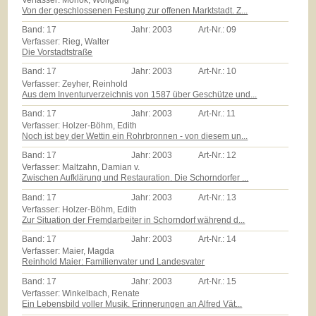
Von der geschlossenen Festung zur offenen Marktstadt. Z...
Band:
17
Jahr:
2003
Art-Nr.:
09
Verfasser: Rieg, Walter
Die Vorstadtstraße
Band:
17
Jahr:
2003
Art-Nr.:
10
Verfasser: Zeyher, Reinhold
Aus dem Inventurverzeichnis von 1587 über Geschütze und...
Band:
17
Jahr:
2003
Art-Nr.:
11
Verfasser: Holzer-Böhm, Edith
Noch ist bey der Wettin ein Rohrbronnen - von diesem un...
Band:
17
Jahr:
2003
Art-Nr.:
12
Verfasser: Maltzahn, Damian v.
Zwischen Aufklärung und Restauration. Die Schorndorfer ...
Band:
17
Jahr:
2003
Art-Nr.:
13
Verfasser: Holzer-Böhm, Edith
Zur Situation der Fremdarbeiter in Schorndorf während d...
Band:
17
Jahr:
2003
Art-Nr.:
14
Verfasser: Maier, Magda
Reinhold Maier: Familienvater und Landesvater
Band:
17
Jahr:
2003
Art-Nr.:
15
Verfasser: Winkelbach, Renate
Ein Lebensbild voller Musik. Erinnerungen an Alfred Vät...