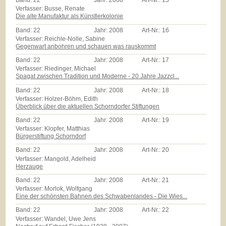
Band:
22
Jahr:
2008
Art-Nr.:
15
Verfasser: Busse, Renate
Die alte Manufaktur als Künstlerkolonie
Band:
22
Jahr:
2008
Art-Nr.:
16
Verfasser: Reichle-Nolle, Sabine
Gegenwart anbohren und schauen was rauskommt
Band:
22
Jahr:
2008
Art-Nr.:
17
Verfasser: Riedinger, Michael
Spagat zwischen Tradition und Moderne - 20 Jahre Jazzcl...
Band:
22
Jahr:
2008
Art-Nr.:
18
Verfasser: Holzer-Böhm, Edith
Überblick über die aktuellen Schorndorfer Stiftungen
Band:
22
Jahr:
2008
Art-Nr.:
19
Verfasser: Klopfer, Matthias
Bürgerstiftung Schorndorf
Band:
22
Jahr:
2008
Art-Nr.:
20
Verfasser: Mangold, Adelheid
Herzauge
Band:
22
Jahr:
2008
Art-Nr.:
21
Verfasser: Morlok, Wolfgang
Eine der schönsten Bahnen des Schwabenlandes - Die Wies...
Band:
22
Jahr:
2008
Art-Nr.:
22
Verfasser: Wandel, Uwe Jens