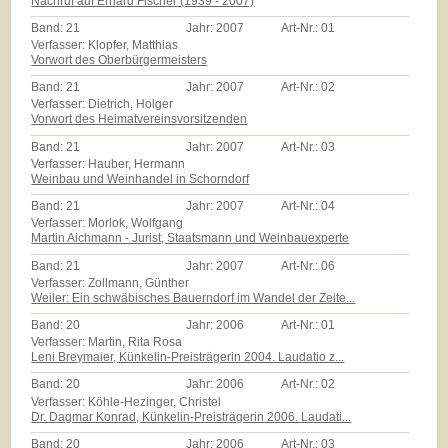
Nachruf auf Erhard Fischer (1939 - 2007)
Band:
21
Jahr:
2007
Art-Nr.:
01
Verfasser: Klopfer, Matthias
Vorwort des Oberbürgermeisters
Band:
21
Jahr:
2007
Art-Nr.:
02
Verfasser: Dietrich, Holger
Vorwort des Heimatvereinsvorsitzenden
Band:
21
Jahr:
2007
Art-Nr.:
03
Verfasser: Hauber, Hermann
Weinbau und Weinhandel in Schorndorf
Band:
21
Jahr:
2007
Art-Nr.:
04
Verfasser: Morlok, Wolfgang
Martin Aichmann - Jurist, Staatsmann und Weinbauexperte
Band:
21
Jahr:
2007
Art-Nr.:
06
Verfasser: Zollmann, Günther
Weiler: Ein schwäbisches Bauerndorf im Wandel der Zeite...
Band:
20
Jahr:
2006
Art-Nr.:
01
Verfasser: Martin, Rita Rosa
Leni Breymaier, Künkelin-Preisträgerin 2004. Laudatio z...
Band:
20
Jahr:
2006
Art-Nr.:
02
Verfasser: Köhle-Hezinger, Christel
Dr. Dagmar Konrad, Künkelin-Preisträgerin 2006. Laudati...
Band:
20
Jahr:
2006
Art-Nr.:
03