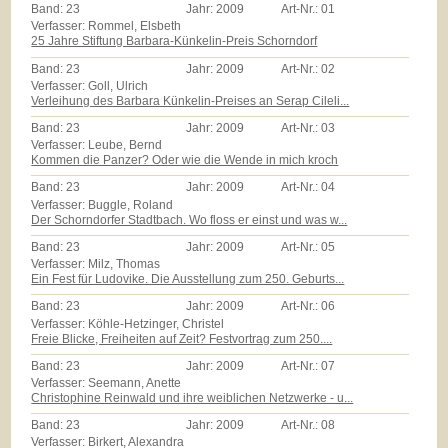
Band:
23
Jahr:
2009
Art-Nr.:
01
Verfasser: Rommel, Elsbeth
25 Jahre Stiftung Barbara-Künkelin-Preis Schorndorf
Band:
23
Jahr:
2009
Art-Nr.:
02
Verfasser: Goll, Ulrich
Verleihung des Barbara Künkelin-Preises an Serap Cileli...
Band:
23
Jahr:
2009
Art-Nr.:
03
Verfasser: Leube, Bernd
Kommen die Panzer? Oder wie die Wende in mich kroch
Band:
23
Jahr:
2009
Art-Nr.:
04
Verfasser: Buggle, Roland
Der Schorndorfer Stadtbach. Wo floss er einst und was w...
Band:
23
Jahr:
2009
Art-Nr.:
05
Verfasser: Milz, Thomas
Ein Fest für Ludovike. Die Ausstellung zum 250. Geburts...
Band:
23
Jahr:
2009
Art-Nr.:
06
Verfasser: Köhle-Hetzinger, Christel
Freie Blicke, Freiheiten auf Zeit? Festvortrag zum 250....
Band:
23
Jahr:
2009
Art-Nr.:
07
Verfasser: Seemann, Anette
Christophine Reinwald und ihre weiblichen Netzwerke - u...
Band:
23
Jahr:
2009
Art-Nr.:
08
Verfasser: Birkert, Alexandra