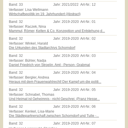
Band:
33
Jahr:
2021/2022
Art-Nr.:
12
Verfasser: Lisa Wellmann
Wirtschaftspolitik im 19. Jahrhundert (Abstract)
Band:
32
Jahr:
2019-2020
Art-Nr.:
01
Verfasser: Raczek, Nina
Mammut, Römer, Kelten & Co. Konzeption und Entstehung d...
Band:
32
Jahr:
2019-2020
Art-Nr.:
02
Verfasser: Winkel, Harald
Die Urkunden des Stadtarchivs Schorndorf
Band:
32
Jahr:
2019-2020
Art-Nr.:
03
Verfasser: Bühler, Nadja
Daniel Friedrich von Stroelin. Amt - Person- Grabmal
Band:
32
Jahr:
2019-2020
Art-Nr.:
04
Verfasser: Bergler, Andrea
Heraus mit dem Frauenwahlrecht! Der Kampf um die politi...
Band:
32
Jahr:
2019-2020
Art-Nr.:
05
Verfasser: Schnabel, Thomas
Und Heimat ist Geheimnis - nicht Geschrei. (Franz Hesse...
Band:
32
Jahr:
2019-2020
Art-Nr.:
06
Verfasser: Kenkel, Lisa-Marie
Die Städtepartnerschaft zwischen Schorndorf und Tulle -...
Band:
32
Jahr:
2019-2020
Art-Nr.:
07