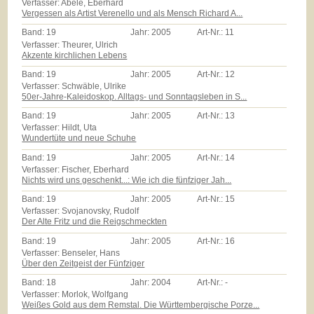
Verfasser: Abele, Eberhard
Vergessen als Artist Verenello und als Mensch Richard A...
Band:
19
Jahr:
2005
Art-Nr.:
11
Verfasser: Theurer, Ulrich
Akzente kirchlichen Lebens
Band:
19
Jahr:
2005
Art-Nr.:
12
Verfasser: Schwäble, Ulrike
50er-Jahre-Kaleidoskop. Alltags- und Sonntagsleben in S...
Band:
19
Jahr:
2005
Art-Nr.:
13
Verfasser: Hildt, Uta
Wundertüte und neue Schuhe
Band:
19
Jahr:
2005
Art-Nr.:
14
Verfasser: Fischer, Eberhard
Nichts wird uns geschenkt...: Wie ich die fünfziger Jah...
Band:
19
Jahr:
2005
Art-Nr.:
15
Verfasser: Svojanovsky, Rudolf
Der Alte Fritz und die Reigschmeckten
Band:
19
Jahr:
2005
Art-Nr.:
16
Verfasser: Benseler, Hans
Über den Zeitgeist der Fünfziger
Band:
18
Jahr:
2004
Art-Nr.:
-
Verfasser: Morlok, Wolfgang
Weißes Gold aus dem Remstal. Die Württembergische Porze...