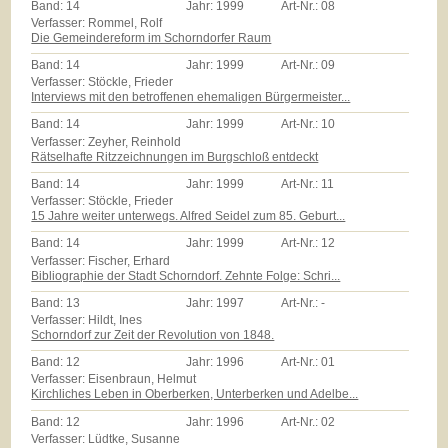
Band:
14
Jahr:
1999
Art-Nr.:
08
Verfasser: Rommel, Rolf
Die Gemeindereform im Schorndorfer Raum
Band:
14
Jahr:
1999
Art-Nr.:
09
Verfasser: Stöckle, Frieder
Interviews mit den betroffenen ehemaligen Bürgermeister...
Band:
14
Jahr:
1999
Art-Nr.:
10
Verfasser: Zeyher, Reinhold
Rätselhafte Ritzzeichnungen im Burgschloß entdeckt
Band:
14
Jahr:
1999
Art-Nr.:
11
Verfasser: Stöckle, Frieder
15 Jahre weiter unterwegs. Alfred Seidel zum 85. Geburt...
Band:
14
Jahr:
1999
Art-Nr.:
12
Verfasser: Fischer, Erhard
Bibliographie der Stadt Schorndorf. Zehnte Folge: Schri...
Band:
13
Jahr:
1997
Art-Nr.:
-
Verfasser: Hildt, Ines
Schorndorf zur Zeit der Revolution von 1848.
Band:
12
Jahr:
1996
Art-Nr.:
01
Verfasser: Eisenbraun, Helmut
Kirchliches Leben in Oberberken, Unterberken und Adelbe...
Band:
12
Jahr:
1996
Art-Nr.:
02
Verfasser: Lüdtke, Susanne