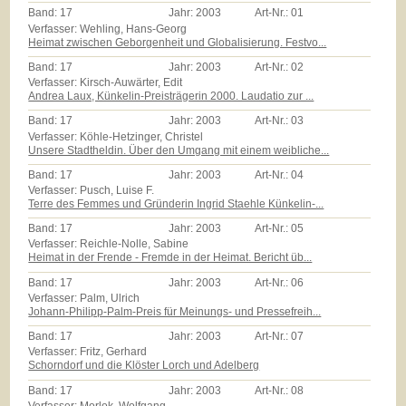
Band:
17
Jahr:
2003
Art-Nr.:
01
Verfasser: Wehling, Hans-Georg
Heimat zwischen Geborgenheit und Globalisierung. Festvo...
Band:
17
Jahr:
2003
Art-Nr.:
02
Verfasser: Kirsch-Auwärter, Edit
Andrea Laux, Künkelin-Preisträgerin 2000. Laudatio zur ...
Band:
17
Jahr:
2003
Art-Nr.:
03
Verfasser: Köhle-Hetzinger, Christel
Unsere Stadtheldin. Über den Umgang mit einem weibliche...
Band:
17
Jahr:
2003
Art-Nr.:
04
Verfasser: Pusch, Luise F.
Terre des Femmes und Gründerin Ingrid Staehle Künkelin-...
Band:
17
Jahr:
2003
Art-Nr.:
05
Verfasser: Reichle-Nolle, Sabine
Heimat in der Frende - Fremde in der Heimat. Bericht üb...
Band:
17
Jahr:
2003
Art-Nr.:
06
Verfasser: Palm, Ulrich
Johann-Philipp-Palm-Preis für Meinungs- und Pressefreih...
Band:
17
Jahr:
2003
Art-Nr.:
07
Verfasser: Fritz, Gerhard
Schorndorf und die Klöster Lorch und Adelberg
Band:
17
Jahr:
2003
Art-Nr.:
08
Verfasser: Morlok, Wolfgang