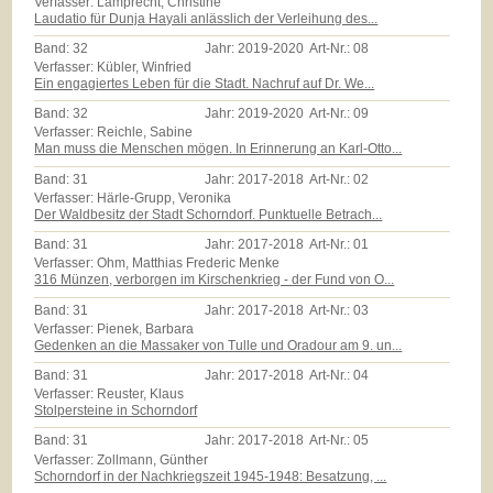
Verfasser: Lamprecht, Christine
Laudatio für Dunja Hayali anlässlich der Verleihung des...
Band:
32
Jahr:
2019-2020
Art-Nr.:
08
Verfasser: Kübler, Winfried
Ein engagiertes Leben für die Stadt. Nachruf auf Dr. We...
Band:
32
Jahr:
2019-2020
Art-Nr.:
09
Verfasser: Reichle, Sabine
Man muss die Menschen mögen. In Erinnerung an Karl-Otto...
Band:
31
Jahr:
2017-2018
Art-Nr.:
02
Verfasser: Härle-Grupp, Veronika
Der Waldbesitz der Stadt Schorndorf. Punktuelle Betrach...
Band:
31
Jahr:
2017-2018
Art-Nr.:
01
Verfasser: Ohm, Matthias Frederic Menke
316 Münzen, verborgen im Kirschenkrieg - der Fund von O...
Band:
31
Jahr:
2017-2018
Art-Nr.:
03
Verfasser: Pienek, Barbara
Gedenken an die Massaker von Tulle und Oradour am 9. un...
Band:
31
Jahr:
2017-2018
Art-Nr.:
04
Verfasser: Reuster, Klaus
Stolpersteine in Schorndorf
Band:
31
Jahr:
2017-2018
Art-Nr.:
05
Verfasser: Zollmann, Günther
Schorndorf in der Nachkriegszeit 1945-1948: Besatzung, ...