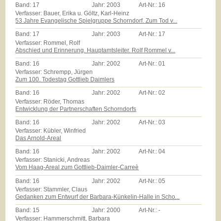
Band:
17
Jahr:
2003
Art-Nr.:
16
Verfasser: Bauer, Erika u. Göltz, Karl-Heinz
53 Jahre Evangelische Spielgruppe Schorndorf. Zum Tod v...
Band:
17
Jahr:
2003
Art-Nr.:
17
Verfasser: Rommel, Rolf
Abschied und Erinnerung. Hauptamtsleiter. Rolf Rommel v...
Band:
16
Jahr:
2002
Art-Nr.:
01
Verfasser: Schrempp, Jürgen
Zum 100. Todestag Gottlieb Daimlers
Band:
16
Jahr:
2002
Art-Nr.:
02
Verfasser: Röder, Thomas
Entwicklung der Partnerschaften Schorndorfs
Band:
16
Jahr:
2002
Art-Nr.:
03
Verfasser: Kübler, Winfried
Das Arnold-Areal
Band:
16
Jahr:
2002
Art-Nr.:
04
Verfasser: Stanicki, Andreas
Vom Haag-Areal zum Gottlieb-Daimler-Carreè
Band:
16
Jahr:
2002
Art-Nr.:
05
Verfasser: Stammler, Claus
Gedanken zum Entwurf der Barbara-Künkelin-Halle in Scho...
Band:
15
Jahr:
2000
Art-Nr.:
-
Verfasser: Hammerschmitt, Barbara