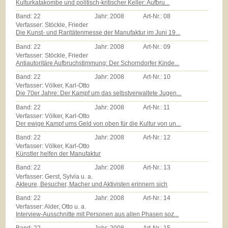
Kulturkatakombe und politisch-kritischer Keller: Aufbru...
Band:
22
Jahr:
2008
Art-Nr.:
08
Verfasser: Stöckle, Frieder
Die Kunst- und Raritätenmesse der Manufaktur im Juni 19...
Band:
22
Jahr:
2008
Art-Nr.:
09
Verfasser: Stöckle, Frieder
Antiautoritäre Aufbruchstimmung: Der Schorndorfer Kinde...
Band:
22
Jahr:
2008
Art-Nr.:
10
Verfasser: Völker, Karl-Otto
Die 70er Jahre: Der Kampf um das selbstverwaltete Jugen...
Band:
22
Jahr:
2008
Art-Nr.:
11
Verfasser: Völker, Karl-Otto
Der ewige Kampf ums Geld von oben für die Kultur von un...
Band:
22
Jahr:
2008
Art-Nr.:
12
Verfasser: Völker, Karl-Otto
Künstler helfen der Manufaktur
Band:
22
Jahr:
2008
Art-Nr.:
13
Verfasser: Gerst, Sylvia u. a.
Akteure, Besucher, Macher und Aktivisten erinnern sich
Band:
22
Jahr:
2008
Art-Nr.:
14
Verfasser: Alder, Otto u. a.
Interview-Ausschnitte mit Personen aus allen Phasen soz...