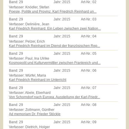
Band:
29
Jahr:
2015
Art-Nr.:
02
Verfasser: Knödler, Stefan
Poesie, Politik und Provinz. Karl Friedrich Reinhard un...
Band:
29
Jahr:
2015
Art-Nr.:
03
Verfasser: Delinière, Jean
Karl Friedrich Reinhard. Ein Leben zwischen zwei Nation...
Band:
29
Jahr:
2015
Art-Nr.:
04
Verfasser: Pelzer, Erich
Karl Friedrich Reinhard im Dienst der französischen Rep...
Band:
29
Jahr:
2015
Art-Nr.:
05
Verfasser: Paul, Ina Ulrike
Kosmopolit und Kulturvermittler zwischen Frankreich und...
Band:
29
Jahr:
2015
Art-Nr.:
06
Verfasser: Würfel, Maria
Karl Friedrich Reinhard im Unterricht
Band:
29
Jahr:
2015
Art-Nr.:
07
Verfasser: Abele, Eberhard
Von Schorndorf nach Europa. Ausstellung der Karl-Friedr...
Band:
29
Jahr:
2015
Art-Nr.:
08
Verfasser: Zollmann, Günther
Ad memoriam Dr. Frieder Stöckle
Band:
29
Jahr:
2015
Art-Nr.:
09
Verfasser: Dietrich, Holger