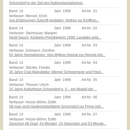
Schorndorf in der Zeit des Nationalsozialismus.
Band:
14
Jahr:
1999
Art-Nr.:
01
Verfasser: Wenzel, Erich
Aus Erfahrungen Zukunft gestalten. Vortrag zur Eröffnun...
Band:
14
Jahr:
1999
Art-Nr.:
02
Verfasser: Steinhauer, Margret
Heidi Gauch, Künkelin-Preisträgerin 1998. Laudatio anlä...
Band:
14
Jahr:
1999
Art-Nr.:
03
Verfasser: Zollmann, Günther
50 Jahre Heimatverein: Vom Mythos Heimat zur Heimat-Arb...
Band:
14
Jahr:
1999
Art-Nr.:
04
Verfasser: Stöckle, Frieder
30 Jahre Club Manufaktur. Werner Schretzmeier und Fried...
Band:
14
Jahr:
1999
Art-Nr.:
05
Verfasser: Theurer, Ulrich
10 Jahre Kulturforum Schorndorf e. V. - ein Modell der ...
Band:
14
Jahr:
1999
Art-Nr.:
06
Verfasser: Holzer-Böhm, Edith
Ob man nicht Gartenmöbelfabrik Schorndorf zur Firma neh...
Band:
14
Jahr:
1999
Art-Nr.:
07
Verfasser: Holzer-Böhm, Edith
Zwischen 48 Grad, 43 Minuten, 24 Sekunden und 53 Minute...