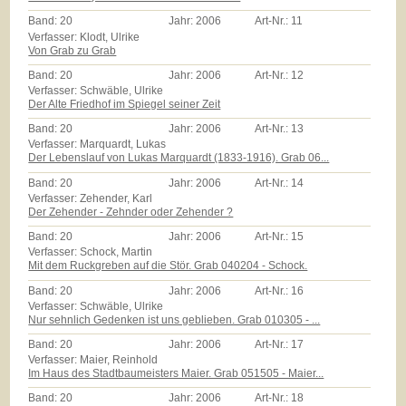
Band:
20
Jahr:
2006
Art-Nr.:
11
Verfasser: Klodt, Ulrike
Von Grab zu Grab
Band:
20
Jahr:
2006
Art-Nr.:
12
Verfasser: Schwäble, Ulrike
Der Alte Friedhof im Spiegel seiner Zeit
Band:
20
Jahr:
2006
Art-Nr.:
13
Verfasser: Marquardt, Lukas
Der Lebenslauf von Lukas Marquardt (1833-1916). Grab 06...
Band:
20
Jahr:
2006
Art-Nr.:
14
Verfasser: Zehender, Karl
Der Zehender - Zehnder oder Zehender ?
Band:
20
Jahr:
2006
Art-Nr.:
15
Verfasser: Schock, Martin
Mit dem Ruckgreben auf die Stör. Grab 040204 - Schock.
Band:
20
Jahr:
2006
Art-Nr.:
16
Verfasser: Schwäble, Ulrike
Nur sehnlich Gedenken ist uns geblieben. Grab 010305 - ...
Band:
20
Jahr:
2006
Art-Nr.:
17
Verfasser: Maier, Reinhold
Im Haus des Stadtbaumeisters Maier. Grab 051505 - Maier...
Band:
20
Jahr:
2006
Art-Nr.:
18