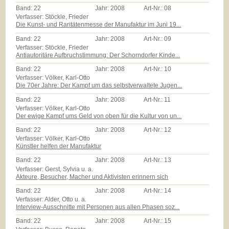
Band:
22
Jahr:
2008
Art-Nr.:
08
Verfasser: Stöckle, Frieder
Die Kunst- und Raritätenmesse der Manufaktur im Juni 19...
Band:
22
Jahr:
2008
Art-Nr.:
09
Verfasser: Stöckle, Frieder
Antiautoritäre Aufbruchstimmung: Der Schorndorfer Kinde...
Band:
22
Jahr:
2008
Art-Nr.:
10
Verfasser: Völker, Karl-Otto
Die 70er Jahre: Der Kampf um das selbstverwaltete Jugen...
Band:
22
Jahr:
2008
Art-Nr.:
11
Verfasser: Völker, Karl-Otto
Der ewige Kampf ums Geld von oben für die Kultur von un...
Band:
22
Jahr:
2008
Art-Nr.:
12
Verfasser: Völker, Karl-Otto
Künstler helfen der Manufaktur
Band:
22
Jahr:
2008
Art-Nr.:
13
Verfasser: Gerst, Sylvia u. a.
Akteure, Besucher, Macher und Aktivisten erinnern sich
Band:
22
Jahr:
2008
Art-Nr.:
14
Verfasser: Alder, Otto u. a.
Interview-Ausschnitte mit Personen aus allen Phasen soz...
Band:
22
Jahr:
2008
Art-Nr.:
15