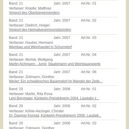
Band:
21
Jahr:
2007
Art-Nr.:
01
Verfasser: Klopfer, Matthias
Vorwort des Oberbürgermeisters
Band:
21
Jahr:
2007
Art-Nr.:
02
Verfasser: Dietrich, Holger
Vorwort des Heimatvereinsvorsitzenden
Band:
21
Jahr:
2007
Art-Nr.:
03
Verfasser: Hauber, Hermann
Weinbau und Weinhandel in Schorndorf
Band:
21
Jahr:
2007
Art-Nr.:
04
Verfasser: Morlok, Wolfgang
Martin Aichmann - Jurist, Staatsmann und Weinbauexperte
Band:
21
Jahr:
2007
Art-Nr.:
06
Verfasser: Zollmann, Günther
Weiler: Ein schwäbisches Bauerndorf im Wandel der Zeite...
Band:
20
Jahr:
2006
Art-Nr.:
01
Verfasser: Martin, Rita Rosa
Leni Breymaier, Künkelin-Preisträgerin 2004. Laudatio z...
Band:
20
Jahr:
2006
Art-Nr.:
02
Verfasser: Köhle-Hezinger, Christel
Dr. Dagmar Konrad, Künkelin-Preisträgerin 2006. Laudati...
Band:
20
Jahr:
2006
Art-Nr.:
03
Verfasser: Zollmann, Günther