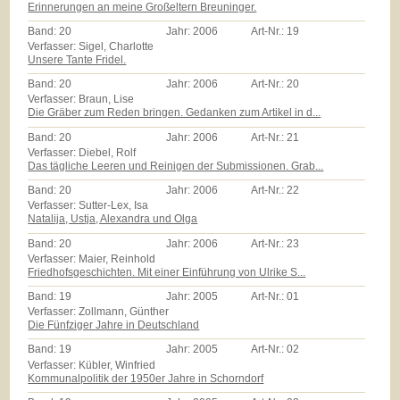
Erinnerungen an meine Großeltern Breuninger.
Band:
20
Jahr:
2006
Art-Nr.:
19
Verfasser: Sigel, Charlotte
Unsere Tante Fridel.
Band:
20
Jahr:
2006
Art-Nr.:
20
Verfasser: Braun, Lise
Die Gräber zum Reden bringen. Gedanken zum Artikel in d...
Band:
20
Jahr:
2006
Art-Nr.:
21
Verfasser: Diebel, Rolf
Das tägliche Leeren und Reinigen der Submissionen. Grab...
Band:
20
Jahr:
2006
Art-Nr.:
22
Verfasser: Sutter-Lex, Isa
Natalija, Ustja, Alexandra und Olga
Band:
20
Jahr:
2006
Art-Nr.:
23
Verfasser: Maier, Reinhold
Friedhofsgeschichten. Mit einer Einführung von Ulrike S...
Band:
19
Jahr:
2005
Art-Nr.:
01
Verfasser: Zollmann, Günther
Die Fünfziger Jahre in Deutschland
Band:
19
Jahr:
2005
Art-Nr.:
02
Verfasser: Kübler, Winfried
Kommunalpolitik der 1950er Jahre in Schorndorf