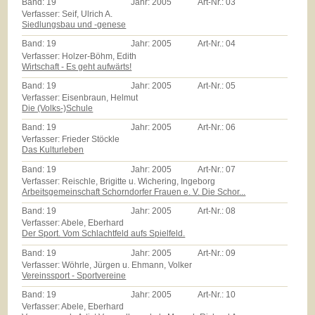
Band:
19
Jahr:
2005
Art-Nr.:
03
Verfasser: Seif, Ulrich A.
Siedlungsbau und -genese
Band:
19
Jahr:
2005
Art-Nr.:
04
Verfasser: Holzer-Böhm, Edith
Wirtschaft - Es geht aufwärts!
Band:
19
Jahr:
2005
Art-Nr.:
05
Verfasser: Eisenbraun, Helmut
Die (Volks-)Schule
Band:
19
Jahr:
2005
Art-Nr.:
06
Verfasser: Frieder Stöckle
Das Kulturleben
Band:
19
Jahr:
2005
Art-Nr.:
07
Verfasser: Reischle, Brigitte u. Wichering, Ingeborg
Arbeitsgemeinschaft Schorndorfer Frauen e. V. Die Schor...
Band:
19
Jahr:
2005
Art-Nr.:
08
Verfasser: Abele, Eberhard
Der Sport. Vom Schlachtfeld aufs Spielfeld.
Band:
19
Jahr:
2005
Art-Nr.:
09
Verfasser: Wöhrle, Jürgen u. Ehmann, Volker
Vereinssport - Sportvereine
Band:
19
Jahr:
2005
Art-Nr.:
10
Verfasser: Abele, Eberhard