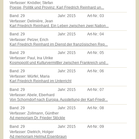
Verfasser: Knödler, Stefan
Poesie, Politik und Provinz. Karl Friedrich Reinhard un...
Band:
29
Jahr:
2015
Art-Nr.:
03
Verfasser: Delinière, Jean
Karl Friedrich Reinhard. Ein Leben zwischen zwei Nation...
Band:
29
Jahr:
2015
Art-Nr.:
04
Verfasser: Pelzer, Erich
Karl Friedrich Reinhard im Dienst der französischen Rep...
Band:
29
Jahr:
2015
Art-Nr.:
05
Verfasser: Paul, Ina Ulrike
Kosmopolit und Kulturvermittler zwischen Frankreich und...
Band:
29
Jahr:
2015
Art-Nr.:
06
Verfasser: Würfel, Maria
Karl Friedrich Reinhard im Unterricht
Band:
29
Jahr:
2015
Art-Nr.:
07
Verfasser: Abele, Eberhard
Von Schorndorf nach Europa. Ausstellung der Karl-Friedr...
Band:
29
Jahr:
2015
Art-Nr.:
08
Verfasser: Zollmann, Günther
Ad memoriam Dr. Frieder Stöckle
Band:
29
Jahr:
2015
Art-Nr.:
09
Verfasser: Dietrich, Holger
Ad memoriam Helmut Eisenbraun