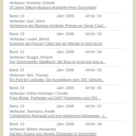
Verfasser: Rommel, Elsbeth
25 Jahre Stiftung Barbara-Künkelin-Preis Schorndorf
Band:
23
Jahr:
2009
Art-Nr.:
02
Verfasser: Goll, Ulrich
Verleihung des Barbara Künkelin-Preises an Serap Cileli...
Band:
23
Jahr:
2009
Art-Nr.:
03
Verfasser: Leube, Bernd
Kommen die Panzer? Oder wie die Wende in mich kroch
Band:
23
Jahr:
2009
Art-Nr.:
04
Verfasser: Buggle, Roland
Der Schorndorfer Stadtbach. Wo floss er einst und was w...
Band:
23
Jahr:
2009
Art-Nr.:
05
Verfasser: Milz, Thomas
Ein Fest für Ludovike. Die Ausstellung zum 250. Geburts...
Band:
23
Jahr:
2009
Art-Nr.:
06
Verfasser: Köhle-Hetzinger, Christel
Freie Blicke, Freiheiten auf Zeit? Festvortrag zum 250....
Band:
23
Jahr:
2009
Art-Nr.:
07
Verfasser: Seemann, Anette
Christophine Reinwald und ihre weiblichen Netzwerke - u...
Band:
23
Jahr:
2009
Art-Nr.:
08
Verfasser: Birkert, Alexandra
Auf den Spuren von Hegels Schwester in Schorndorf