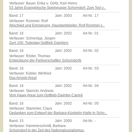
Verfasser: Bauer, Erika u. Göltz, Karl-Heinz
53 Jahre Evangelische Spielgruppe Schorndorf. Zum Tod v...
Band:
17
Jahr:
2003
Art-Nr.:
17
Verfasser: Rommel, Rolf
Abschied und Erinnerung. Hauptamtsleiter. Rolf Rommel v...
Band:
16
Jahr:
2002
Art-Nr.:
01
Verfasser: Schrempp, Jürgen
Zum 100. Todestag Gottlieb Daimlers
Band:
16
Jahr:
2002
Art-Nr.:
02
Verfasser: Röder, Thomas
Entwicklung der Partnerschaften Schorndorfs
Band:
16
Jahr:
2002
Art-Nr.:
03
Verfasser: Kübler, Winfried
Das Arnold-Areal
Band:
16
Jahr:
2002
Art-Nr.:
04
Verfasser: Stanicki, Andreas
Vom Haag-Areal zum Gottlieb-Daimler-Carreè
Band:
16
Jahr:
2002
Art-Nr.:
05
Verfasser: Stammler, Claus
Gedanken zum Entwurf der Barbara-Künkelin-Halle in Scho...
Band:
15
Jahr:
2000
Art-Nr.:
-
Verfasser: Hammerschmitt, Barbara
Schorndorf in der Zeit des Nationalsozialismus.