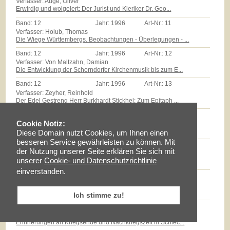
Verfasser: Auge, Oliver
Erwirdig und wolgelert: Der Jurist und Kleriker Dr. Geo...
Band:
12
Jahr:
1996
Art-Nr.:
11
Verfasser: Holub, Thomas
Die Wiege Württembergs. Beobachtungen - Überlegungen - ...
Band:
12
Jahr:
1996
Art-Nr.:
12
Verfasser: Von Maltzahn, Damian
Die Entwicklung der Schorndorfer Kirchenmusik bis zum E...
Band:
12
Jahr:
1996
Art-Nr.:
13
Verfasser: Zeyher, Reinhold
Der Edel Gestreng Herr Burkhardt Stickhel: Zum Epitaph ...
Band:
12
Jahr:
1996
Art-Nr.:
14
Verfasser: Zollmann, Günther
Cookie Notiz:
Massenarmut und landwirtschaftliche Reformen auf dem Sc...
Diese Domain nutzt Cookies, um Ihnen einen
besseren Service gewährleisten zu können. Mit
Band:
12
Jahr:
1996
Art-Nr.:
15
der Nutzung unserer Seite erklären Sie sich mit
Verfasser: Milz, Thomas
unserer
Cookie- und Datenschutzrichtlinie
Götz E.Hübner - ein experimenteller Geschichtspraktiker...
einverstanden.
Band:
12
Jahr:
1996
Art-Nr.:
16
Verfasser: Braun, Lise
Maria Schloz
Ich stimme zu!
Band:
12
Jahr:
1996
Art-Nr.:
17
Verfasser: Fischer, Erhard
Erinnerungen an Kriegsende und Nachkriegszeit in Schlec...