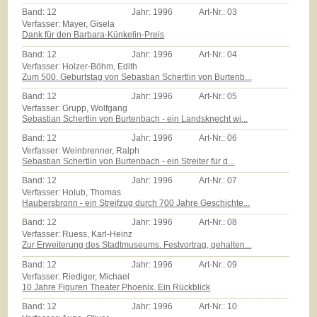
Band:
12
Jahr:
1996
Art-Nr.:
03
Verfasser: Mayer, Gisela
Dank für den Barbara-Künkelin-Preis
Band:
12
Jahr:
1996
Art-Nr.:
04
Verfasser: Holzer-Böhm, Edith
Zum 500. Geburtstag von Sebastian Schertlin von Burtenb...
Band:
12
Jahr:
1996
Art-Nr.:
05
Verfasser: Grupp, Wolfgang
Sebastian Schertlin von Burtenbach - ein Landsknecht wi...
Band:
12
Jahr:
1996
Art-Nr.:
06
Verfasser: Weinbrenner, Ralph
Sebastian Schertlin von Burtenbach - ein Streiter für d...
Band:
12
Jahr:
1996
Art-Nr.:
07
Verfasser: Holub, Thomas
Haubersbronn - ein Streifzug durch 700 Jahre Geschichte...
Band:
12
Jahr:
1996
Art-Nr.:
08
Verfasser: Ruess, Karl-Heinz
Zur Erweiterung des Stadtmuseums. Festvortrag, gehalten...
Band:
12
Jahr:
1996
Art-Nr.:
09
Verfasser: Riediger, Michael
10 Jahre Figuren Theater Phoenix. Ein Rückblick
Band:
12
Jahr:
1996
Art-Nr.:
10