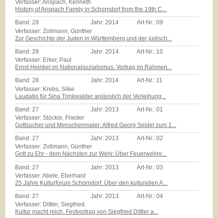
Verfasser: Anspach, Kenneth
History of Anspach Family in Schorndorf from the 19th C...
Band:
28
Jahr:
2014
Art-Nr.:
09
Verfasser: Zollmann, Günther
Zur Geschichte der Juden in Württemberg und der jüdisch...
Band:
28
Jahr:
2014
Art-Nr.:
10
Verfasser: Erker, Paul
Ernst Heinkel im Nationalsozialismus. Vortrag im Rahmen...
Band:
28
Jahr:
2014
Art-Nr.:
11
Verfasser: Krebs, Silke
Laudatio für Sina Trinkwalder anlässlich der Verleihung...
Band:
27
Jahr:
2013
Art-Nr.:
01
Verfasser: Stöckle, Frieder
Gottsucher und Menschenmaler: Alfred Georg Seidel zum 1...
Band:
27
Jahr:
2013
Art-Nr.:
02
Verfasser: Zollmann, Günther
Gott zu Ehr - dem Nächsten zur Wehr. Über Feuerwehre...
Band:
27
Jahr:
2013
Art-Nr.:
03
Verfasser: Abele, Eberhard
25 Jahre Kulturforum Schorndorf. Über den kulturellen A...
Band:
27
Jahr:
2013
Art-Nr.:
04
Verfasser: Dittler, Siegfried
Kultur macht reich. Festvortrag von Siegfried Dittler a...