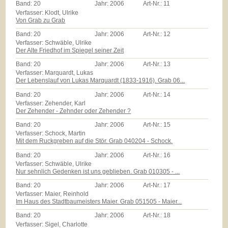
Band:
20
Jahr:
2006
Art-Nr.:
11
Verfasser: Klodt, Ulrike
Von Grab zu Grab
Band:
20
Jahr:
2006
Art-Nr.:
12
Verfasser: Schwäble, Ulrike
Der Alte Friedhof im Spiegel seiner Zeit
Band:
20
Jahr:
2006
Art-Nr.:
13
Verfasser: Marquardt, Lukas
Der Lebenslauf von Lukas Marquardt (1833-1916). Grab 06...
Band:
20
Jahr:
2006
Art-Nr.:
14
Verfasser: Zehender, Karl
Der Zehender - Zehnder oder Zehender ?
Band:
20
Jahr:
2006
Art-Nr.:
15
Verfasser: Schock, Martin
Mit dem Ruckgreben auf die Stör. Grab 040204 - Schock.
Band:
20
Jahr:
2006
Art-Nr.:
16
Verfasser: Schwäble, Ulrike
Nur sehnlich Gedenken ist uns geblieben. Grab 010305 - ...
Band:
20
Jahr:
2006
Art-Nr.:
17
Verfasser: Maier, Reinhold
Im Haus des Stadtbaumeisters Maier. Grab 051505 - Maier...
Band:
20
Jahr:
2006
Art-Nr.:
18
Verfasser: Sigel, Charlotte