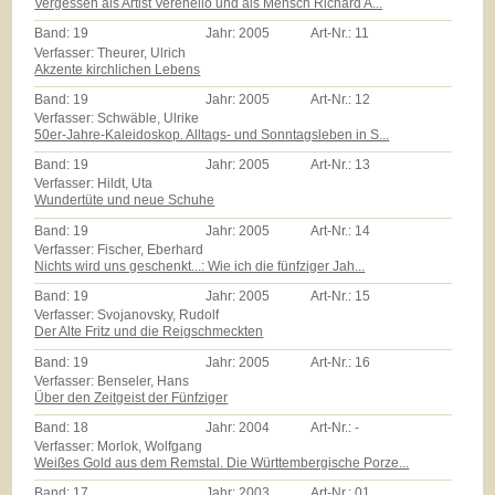
Vergessen als Artist Verenello und als Mensch Richard A...
Band:
19
Jahr:
2005
Art-Nr.:
11
Verfasser: Theurer, Ulrich
Akzente kirchlichen Lebens
Band:
19
Jahr:
2005
Art-Nr.:
12
Verfasser: Schwäble, Ulrike
50er-Jahre-Kaleidoskop. Alltags- und Sonntagsleben in S...
Band:
19
Jahr:
2005
Art-Nr.:
13
Verfasser: Hildt, Uta
Wundertüte und neue Schuhe
Band:
19
Jahr:
2005
Art-Nr.:
14
Verfasser: Fischer, Eberhard
Nichts wird uns geschenkt...: Wie ich die fünfziger Jah...
Band:
19
Jahr:
2005
Art-Nr.:
15
Verfasser: Svojanovsky, Rudolf
Der Alte Fritz und die Reigschmeckten
Band:
19
Jahr:
2005
Art-Nr.:
16
Verfasser: Benseler, Hans
Über den Zeitgeist der Fünfziger
Band:
18
Jahr:
2004
Art-Nr.:
-
Verfasser: Morlok, Wolfgang
Weißes Gold aus dem Remstal. Die Württembergische Porze...
Band:
17
Jahr:
2003
Art-Nr.:
01