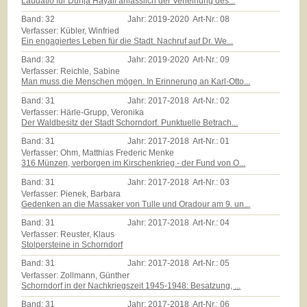
Laudatio für Dunja Hayali anlässlich der Verleihung des...
Band:
32
Jahr:
2019-2020
Art-Nr.:
08
Verfasser: Kübler, Winfried
Ein engagiertes Leben für die Stadt. Nachruf auf Dr. We...
Band:
32
Jahr:
2019-2020
Art-Nr.:
09
Verfasser: Reichle, Sabine
Man muss die Menschen mögen. In Erinnerung an Karl-Otto...
Band:
31
Jahr:
2017-2018
Art-Nr.:
02
Verfasser: Härle-Grupp, Veronika
Der Waldbesitz der Stadt Schorndorf. Punktuelle Betrach...
Band:
31
Jahr:
2017-2018
Art-Nr.:
01
Verfasser: Ohm, Matthias Frederic Menke
316 Münzen, verborgen im Kirschenkrieg - der Fund von O...
Band:
31
Jahr:
2017-2018
Art-Nr.:
03
Verfasser: Pienek, Barbara
Gedenken an die Massaker von Tulle und Oradour am 9. un...
Band:
31
Jahr:
2017-2018
Art-Nr.:
04
Verfasser: Reuster, Klaus
Stolpersteine in Schorndorf
Band:
31
Jahr:
2017-2018
Art-Nr.:
05
Verfasser: Zollmann, Günther
Schorndorf in der Nachkriegszeit 1945-1948: Besatzung, ...
Band:
31
Jahr:
2017-2018
Art-Nr.:
06