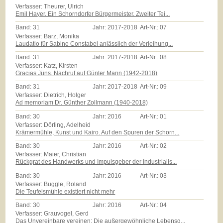
Verfasser: Theurer, Ulrich
Emil Hayer. Ein Schorndorfer Bürgermeister. Zweiter Tei...
Band:
31
Jahr:
2017-2018
Art-Nr.:
07
Verfasser: Barz, Monika
Laudatio für Sabine Constabel anlässlich der Verleihung...
Band:
31
Jahr:
2017-2018
Art-Nr.:
08
Verfasser: Katz, Kirsten
Gracias Jüns. Nachruf auf Günter Mann (1942-2018)
Band:
31
Jahr:
2017-2018
Art-Nr.:
09
Verfasser: Dietrich, Holger
Ad memoriam Dr. Günther Zollmann (1940-2018)
Band:
30
Jahr:
2016
Art-Nr.:
01
Verfasser: Dörling, Adelheid
Krämermühle, Kunst und Kairo. Auf den Spuren der Schorn...
Band:
30
Jahr:
2016
Art-Nr.:
02
Verfasser: Maier, Christian
Rückgrat des Handwerks und Impulsgeber der Industrialis...
Band:
30
Jahr:
2016
Art-Nr.:
03
Verfasser: Buggle, Roland
Die Teufelsmühle existiert nicht mehr
Band:
30
Jahr:
2016
Art-Nr.:
04
Verfasser: Grauvogel, Gerd
Das Unvereinbare vereinen: Die außergewöhnliche Lebensg...