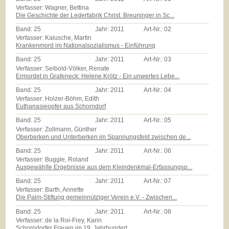
Verfasser: Wagner, Bettina
Die Geschichte der Lederfabrik Christ. Breuninger in Sc...
Band:
25
Jahr:
2011
Art-Nr.:
02
Verfasser: Kalusche, Martin
Krankenmord im Nationalsozialismus - Einführung
Band:
25
Jahr:
2011
Art-Nr.:
03
Verfasser: Seibold-Völker, Renate
Ermordet in Grafeneck: Helene Krötz - Ein unwertes Lebe...
Band:
25
Jahr:
2011
Art-Nr.:
04
Verfasser: Holzer-Böhm, Edith
Euthanasieopfer aus Schorndorf
Band:
25
Jahr:
2011
Art-Nr.:
05
Verfasser: Zollmann, Günther
Oberberken und Unterberken im Spannungsfeld zwischen de...
Band:
25
Jahr:
2011
Art-Nr.:
06
Verfasser: Buggle, Roland
Ausgewählte Ergebnisse aus dem Kleindenkmal-Erfassungsp...
Band:
25
Jahr:
2011
Art-Nr.:
07
Verfasser: Barth, Annette
Die Palm-Stiftung gemeinnütziger Verein e.V. - Zwischen...
Band:
25
Jahr:
2011
Art-Nr.:
08
Verfasser: de la Roi-Frey, Karin
Schorndorfer Frauen im 19. Jahrhundert