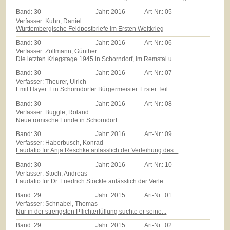
Band:
30
Jahr:
2016
Art-Nr.:
05
Verfasser: Kuhn, Daniel
Württembergische Feldpostbriefe im Ersten Weltkrieg
Band:
30
Jahr:
2016
Art-Nr.:
06
Verfasser: Zollmann, Günther
Die letzten Kriegstage 1945 in Schorndorf, im Remstal u...
Band:
30
Jahr:
2016
Art-Nr.:
07
Verfasser: Theurer, Ulrich
Emil Hayer. Ein Schorndorfer Bürgermeister. Erster Teil...
Band:
30
Jahr:
2016
Art-Nr.:
08
Verfasser: Buggle, Roland
Neue römische Funde in Schorndorf
Band:
30
Jahr:
2016
Art-Nr.:
09
Verfasser: Haberbusch, Konrad
Laudatio für Anja Reschke anlässlich der Verleihung des...
Band:
30
Jahr:
2016
Art-Nr.:
10
Verfasser: Stoch, Andreas
Laudatio für Dr. Friedrich Stöckle anlässlich der Verle...
Band:
29
Jahr:
2015
Art-Nr.:
01
Verfasser: Schnabel, Thomas
Nur in der strengsten Pflichterfüllung suchte er seine...
Band:
29
Jahr:
2015
Art-Nr.:
02