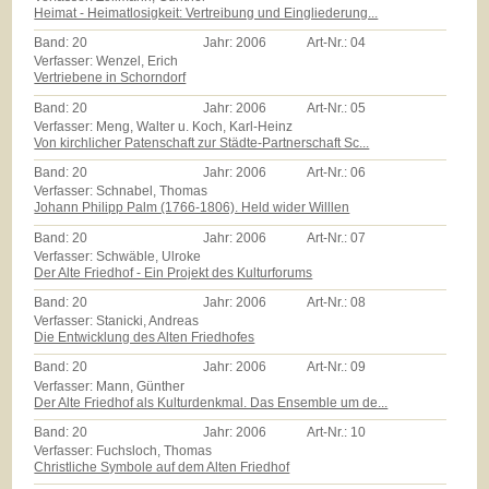
Heimat - Heimatlosigkeit: Vertreibung und Eingliederung...
Band:
20
Jahr:
2006
Art-Nr.:
04
Verfasser: Wenzel, Erich
Vertriebene in Schorndorf
Band:
20
Jahr:
2006
Art-Nr.:
05
Verfasser: Meng, Walter u. Koch, Karl-Heinz
Von kirchlicher Patenschaft zur Städte-Partnerschaft Sc...
Band:
20
Jahr:
2006
Art-Nr.:
06
Verfasser: Schnabel, Thomas
Johann Philipp Palm (1766-1806). Held wider Willlen
Band:
20
Jahr:
2006
Art-Nr.:
07
Verfasser: Schwäble, Ulroke
Der Alte Friedhof - Ein Projekt des Kulturforums
Band:
20
Jahr:
2006
Art-Nr.:
08
Verfasser: Stanicki, Andreas
Die Entwicklung des Alten Friedhofes
Band:
20
Jahr:
2006
Art-Nr.:
09
Verfasser: Mann, Günther
Der Alte Friedhof als Kulturdenkmal. Das Ensemble um de...
Band:
20
Jahr:
2006
Art-Nr.:
10
Verfasser: Fuchsloch, Thomas
Christliche Symbole auf dem Alten Friedhof