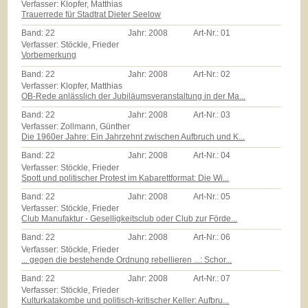
Verfasser: Klopfer, Matthias
Trauerrede für Stadtrat Dieter Seelow
Band:
22
Jahr:
2008
Art-Nr.:
01
Verfasser: Stöckle, Frieder
Vorbemerkung
Band:
22
Jahr:
2008
Art-Nr.:
02
Verfasser: Klopfer, Matthias
OB-Rede anlässlich der Jubiläumsveranstaltung in der Ma...
Band:
22
Jahr:
2008
Art-Nr.:
03
Verfasser: Zollmann, Günther
Die 1960er Jahre: Ein Jahrzehnt zwischen Aufbruch und K...
Band:
22
Jahr:
2008
Art-Nr.:
04
Verfasser: Stöckle, Frieder
Spott und politischer Protest im Kabarettformat: Die Wi...
Band:
22
Jahr:
2008
Art-Nr.:
05
Verfasser: Stöckle, Frieder
Club Manufaktur - Geselligkeitsclub oder Club zur Förde...
Band:
22
Jahr:
2008
Art-Nr.:
06
Verfasser: Stöckle, Frieder
... gegen die bestehende Ordnung rebellieren ...: Schor...
Band:
22
Jahr:
2008
Art-Nr.:
07
Verfasser: Stöckle, Frieder
Kulturkatakombe und politisch-kritischer Keller: Aufbru...