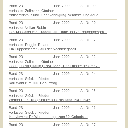
Band:
23
Jahr:
2009
Art-Nr.:
09
Verfasser: Zollmann, Günther
Antisemitismus und Judenverfolgung. Veranstaltung der e...
Band:
23
Jahr:
2009
Art-Nr.:
10
Verfasser: Völker, Robin
Das Massaker von Oradour-sur-Glane und Zeitzeugengesprä...
Band:
23
Jahr:
2009
Art-Nr.:
12
Verfasser: Buggle, Roland
Ein Puppenschrank aus der Nachkriegszeit
Band:
23
Jahr:
2009
Art-Nr.:
13
Verfasser: Zollmann, Günther
Georg Ludwig Hartig (1764-1837). Der Erfinder des Prinz...
Band:
23
Jahr:
2009
Art-Nr.:
14
Verfasser: Stöckle, Frieder
Karl Wahl zum 100. Geburtstag
Band:
23
Jahr:
2009
Art-Nr.:
15
Verfasser: Stöckle, Frieder
Werner Diez - Kriegsbilder aus Russland 1941-1945
Band:
23
Jahr:
2009
Art-Nr.:
16
Verfasser: Stöckle, Frieder
Interview mit Dr. Werner Lempp zum 80. Geburtstag
Band:
23
Jahr:
2009
Art-Nr.:
17