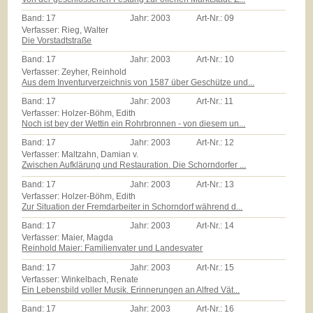
Band:
17
Jahr:
2003
Art-Nr.:
09
Verfasser: Rieg, Walter
Die Vorstadtstraße
Band:
17
Jahr:
2003
Art-Nr.:
10
Verfasser: Zeyher, Reinhold
Aus dem Inventurverzeichnis von 1587 über Geschütze und...
Band:
17
Jahr:
2003
Art-Nr.:
11
Verfasser: Holzer-Böhm, Edith
Noch ist bey der Wettin ein Rohrbronnen - von diesem un...
Band:
17
Jahr:
2003
Art-Nr.:
12
Verfasser: Maltzahn, Damian v.
Zwischen Aufklärung und Restauration. Die Schorndorfer ...
Band:
17
Jahr:
2003
Art-Nr.:
13
Verfasser: Holzer-Böhm, Edith
Zur Situation der Fremdarbeiter in Schorndorf während d...
Band:
17
Jahr:
2003
Art-Nr.:
14
Verfasser: Maier, Magda
Reinhold Maier: Familienvater und Landesvater
Band:
17
Jahr:
2003
Art-Nr.:
15
Verfasser: Winkelbach, Renate
Ein Lebensbild voller Musik. Erinnerungen an Alfred Vät...
Band:
17
Jahr:
2003
Art-Nr.:
16