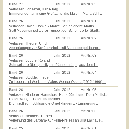
Band:
27
Jahr:
2013
Art-Nr.:
05
Verfasser: Schaeffer, Hans-Jörg
Erinnerungen an meine Großtante, die Malerin Maria Schl...
Band:
26
Jahr:
2012
Art-Nr.:
01
Verfasser: David, Dominik Marcel Schindler Abt, Martin
Statt Musentempel teurer Tümpel, der Schorndorfer Stadt...
Band:
26
Jahr:
2012
Art-Nr.:
02
Verfasser: Theurer, Ulrich
Anmerkungen zur Schülerarbeit statt Musentempel teurer...
Band:
26
Jahr:
2012
Art-Nr.:
03
Verfasser: Buggle, Roland
Sehr seltene Steinplastik, ein Pfannenträger, aus dem 1...
Band:
26
Jahr:
2012
Art-Nr.:
04
Verfasser: Stöckle, Frieder
Zu Leben und Werk des Malers Werner Oberle (1912-1990) ...
Band:
26
Jahr:
2012
Art-Nr.:
05
Verfasser: Hinderer, Hannelore, Hans-Jörg Lund, Dora Meilicke,
Dieter Wenger, Peter Thalheimer
Drum soll zum Schluss die Orgel klingen... - Erinnerung...
Band:
26
Jahr:
2012
Art-Nr.:
06
Verfasser: Neudeck, Rupert
Verleihung des Barbara-Künkelin-Preises an Ulla Lachaue...
Band:
25
Jahr:
2011
Art-Nr.:
01