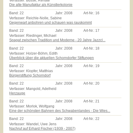
Verfasser: Busse, Renate
Die alte Manufaktur als Künstlerkolonie
Band:
22
Jahr:
2008
Art-Nr.:
16
Verfasser: Reichle-Nolle, Sabine
Gegenwart anbohren und schauen was rauskommt
Band:
22
Jahr:
2008
Art-Nr.:
17
Verfasser: Riedinger, Michael
Spagat zwischen Tradition und Moderne - 20 Jahre Jazzcl...
Band:
22
Jahr:
2008
Art-Nr.:
18
Verfasser: Holzer-Böhm, Edith
Überblick über die aktuellen Schorndorfer Stiftungen
Band:
22
Jahr:
2008
Art-Nr.:
19
Verfasser: Klopfer, Matthias
Bürgerstiftung Schorndorf
Band:
22
Jahr:
2008
Art-Nr.:
20
Verfasser: Mangold, Adelheid
Herzauge
Band:
22
Jahr:
2008
Art-Nr.:
21
Verfasser: Morlok, Wolfgang
Eine der schönsten Bahnen des Schwabenlandes - Die Wies...
Band:
22
Jahr:
2008
Art-Nr.:
22
Verfasser: Wandel, Uwe Jens
Nachruf auf Erhard Fischer (1939 - 2007)