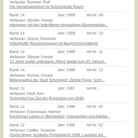
Verfasser: Rommel, Rolf
Die Gemeindereform im Schorndorfer Raum
Band:
14
Jahr:
1999
Art-Nr.:
09
Verfasser: Stöckle, Frieder
Interviews mit den betroffenen ehemaligen Bürgermeister...
Band:
14
Jahr:
1999
Art-Nr.:
10
Verfasser: Zeyher, Reinhold
Rätselhafte Ritzzeichnungen im Burgschloß entdeckt
Band:
14
Jahr:
1999
Art-Nr.:
11
Verfasser: Stöckle, Frieder
15 Jahre weiter unterwegs. Alfred Seidel zum 85. Geburt...
Band:
14
Jahr:
1999
Art-Nr.:
12
Verfasser: Fischer, Erhard
Bibliographie der Stadt Schorndorf. Zehnte Folge: Schri...
Band:
13
Jahr:
1997
Art-Nr.:
-
Verfasser: Hildt, Ines
Schorndorf zur Zeit der Revolution von 1848.
Band:
12
Jahr:
1996
Art-Nr.:
01
Verfasser: Eisenbraun, Helmut
Kirchliches Leben in Oberberken, Unterberken und Adelbe...
Band:
12
Jahr:
1996
Art-Nr.:
02
Verfasser: Lüdtke, Susanne
Gisela Mayer, Künkelin-Preisträgerin 1996. Laudatio anl...