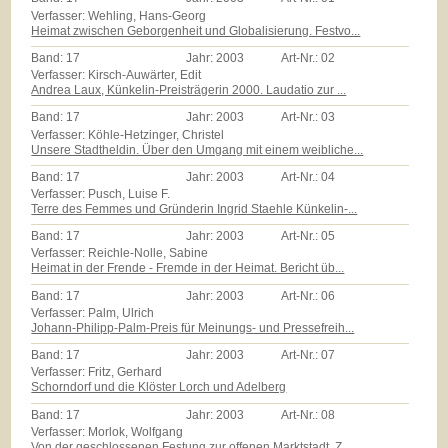
Verfasser: Wehling, Hans-Georg
Heimat zwischen Geborgenheit und Globalisierung. Festvo...
Band:
17
Jahr:
2003
Art-Nr.:
02
Verfasser: Kirsch-Auwärter, Edit
Andrea Laux, Künkelin-Preisträgerin 2000. Laudatio zur ...
Band:
17
Jahr:
2003
Art-Nr.:
03
Verfasser: Köhle-Hetzinger, Christel
Unsere Stadtheldin. Über den Umgang mit einem weibliche...
Band:
17
Jahr:
2003
Art-Nr.:
04
Verfasser: Pusch, Luise F.
Terre des Femmes und Gründerin Ingrid Staehle Künkelin-...
Band:
17
Jahr:
2003
Art-Nr.:
05
Verfasser: Reichle-Nolle, Sabine
Heimat in der Frende - Fremde in der Heimat. Bericht üb...
Band:
17
Jahr:
2003
Art-Nr.:
06
Verfasser: Palm, Ulrich
Johann-Philipp-Palm-Preis für Meinungs- und Pressefreih...
Band:
17
Jahr:
2003
Art-Nr.:
07
Verfasser: Fritz, Gerhard
Schorndorf und die Klöster Lorch und Adelberg
Band:
17
Jahr:
2003
Art-Nr.:
08
Verfasser: Morlok, Wolfgang
Von der geschlossenen Festung zur offenen Marktstadt. Z...