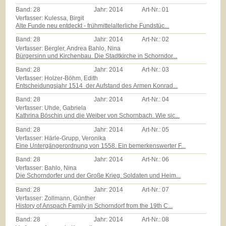
Band:
28
Jahr:
2014
Art-Nr.:
01
Verfasser: Kulessa, Birgit
Alte Funde neu entdeckt - frühmittelalterliche Fundstüc...
Band:
28
Jahr:
2014
Art-Nr.:
02
Verfasser: Bergler, Andrea Bahlo, Nina
Bürgersinn und Kirchenbau. Die Stadtkirche in Schorndor...
Band:
28
Jahr:
2014
Art-Nr.:
03
Verfasser: Holzer-Böhm, Edith
Entscheidungsjahr 1514  der Aufstand des Armen Konrad...
Band:
28
Jahr:
2014
Art-Nr.:
04
Verfasser: Uhde, Gabriela
Kathrina Böschin und die Weiber von Schornbach. Wie sic...
Band:
28
Jahr:
2014
Art-Nr.:
05
Verfasser: Härle-Grupp, Veronika
Eine Untergängerordnung von 1558. Ein bemerkenswerter F...
Band:
28
Jahr:
2014
Art-Nr.:
06
Verfasser: Bahlo, Nina
Die Schorndorfer und der Große Krieg. Soldaten und Heim...
Band:
28
Jahr:
2014
Art-Nr.:
07
Verfasser: Zollmann, Günther
History of Anspach Family in Schorndorf from the 19th C...
Band:
28
Jahr:
2014
Art-Nr.:
08