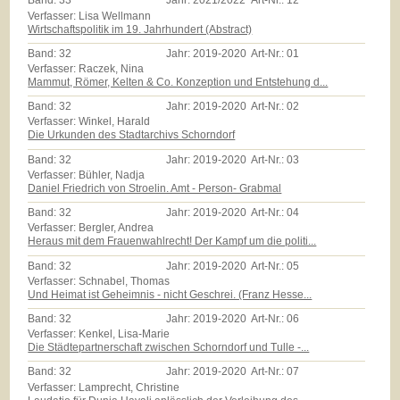
Band:
33
Jahr:
2021/2022
Art-Nr.:
12
Verfasser: Lisa Wellmann
Wirtschaftspolitik im 19. Jahrhundert (Abstract)
Band:
32
Jahr:
2019-2020
Art-Nr.:
01
Verfasser: Raczek, Nina
Mammut, Römer, Kelten & Co. Konzeption und Entstehung d...
Band:
32
Jahr:
2019-2020
Art-Nr.:
02
Verfasser: Winkel, Harald
Die Urkunden des Stadtarchivs Schorndorf
Band:
32
Jahr:
2019-2020
Art-Nr.:
03
Verfasser: Bühler, Nadja
Daniel Friedrich von Stroelin. Amt - Person- Grabmal
Band:
32
Jahr:
2019-2020
Art-Nr.:
04
Verfasser: Bergler, Andrea
Heraus mit dem Frauenwahlrecht! Der Kampf um die politi...
Band:
32
Jahr:
2019-2020
Art-Nr.:
05
Verfasser: Schnabel, Thomas
Und Heimat ist Geheimnis - nicht Geschrei. (Franz Hesse...
Band:
32
Jahr:
2019-2020
Art-Nr.:
06
Verfasser: Kenkel, Lisa-Marie
Die Städtepartnerschaft zwischen Schorndorf und Tulle -...
Band:
32
Jahr:
2019-2020
Art-Nr.:
07
Verfasser: Lamprecht, Christine