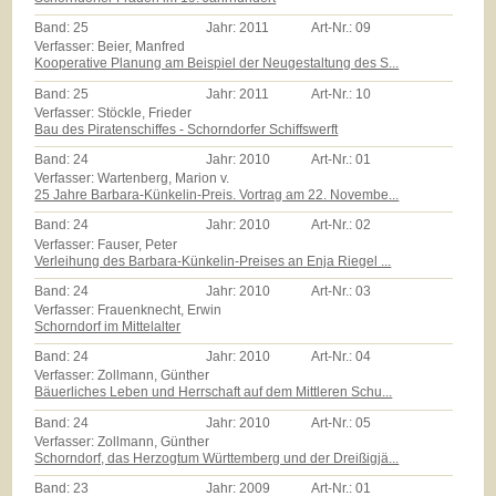
Band:
25
Jahr:
2011
Art-Nr.:
09
Verfasser: Beier, Manfred
Kooperative Planung am Beispiel der Neugestaltung des S...
Band:
25
Jahr:
2011
Art-Nr.:
10
Verfasser: Stöckle, Frieder
Bau des Piratenschiffes - Schorndorfer Schiffswerft
Band:
24
Jahr:
2010
Art-Nr.:
01
Verfasser: Wartenberg, Marion v.
25 Jahre Barbara-Künkelin-Preis. Vortrag am 22. Novembe...
Band:
24
Jahr:
2010
Art-Nr.:
02
Verfasser: Fauser, Peter
Verleihung des Barbara-Künkelin-Preises an Enja Riegel ...
Band:
24
Jahr:
2010
Art-Nr.:
03
Verfasser: Frauenknecht, Erwin
Schorndorf im Mittelalter
Band:
24
Jahr:
2010
Art-Nr.:
04
Verfasser: Zollmann, Günther
Bäuerliches Leben und Herrschaft auf dem Mittleren Schu...
Band:
24
Jahr:
2010
Art-Nr.:
05
Verfasser: Zollmann, Günther
Schorndorf, das Herzogtum Württemberg und der Dreißigjä...
Band:
23
Jahr:
2009
Art-Nr.:
01