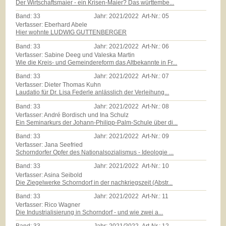
Der Wirtschaftsmaier - ein Krisen-Maier? Das württembe...
Band:
33
Jahr:
2021/2022
Art-Nr.:
05
Verfasser: Eberhard Abele
Hier wohnte LUDWIG GUTTENBERGER
Band:
33
Jahr:
2021/2022
Art-Nr.:
06
Verfasser: Sabine Deeg und Valeska Martin
Wie die Kreis- und Gemeindereform das Altbekannte in Fr...
Band:
33
Jahr:
2021/2022
Art-Nr.:
07
Verfasser: Dieter Thomas Kuhn
Laudatio für Dr. Lisa Federle anlässlich der Verleihung...
Band:
33
Jahr:
2021/2022
Art-Nr.:
08
Verfasser: André Bordisch und Ina Schulz
Ein Seminarkurs der Johann-Philipp-Palm-Schule über di...
Band:
33
Jahr:
2021/2022
Art-Nr.:
09
Verfasser: Jana Seefried
Schorndorfer Opfer des Nationalsozialismus - Ideologie ...
Band:
33
Jahr:
2021/2022
Art-Nr.:
10
Verfasser: Asina Seibold
Die Ziegelwerke Schorndorf in der nachkriegszeit (Abstr...
Band:
33
Jahr:
2021/2022
Art-Nr.:
11
Verfasser: Rico Wagner
Die Industrialisierung in Schorndorf - und wie zwei a...