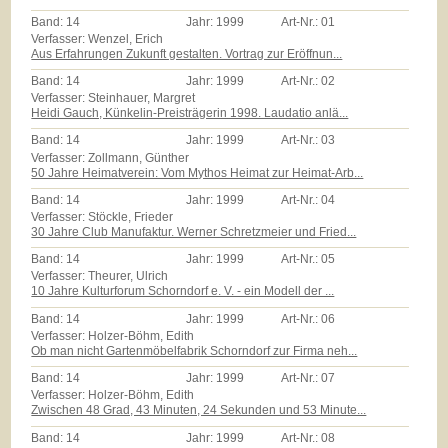
Band:
14
Jahr:
1999
Art-Nr.:
01
Verfasser: Wenzel, Erich
Aus Erfahrungen Zukunft gestalten. Vortrag zur Eröffnun...
Band:
14
Jahr:
1999
Art-Nr.:
02
Verfasser: Steinhauer, Margret
Heidi Gauch, Künkelin-Preisträgerin 1998. Laudatio anlä...
Band:
14
Jahr:
1999
Art-Nr.:
03
Verfasser: Zollmann, Günther
50 Jahre Heimatverein: Vom Mythos Heimat zur Heimat-Arb...
Band:
14
Jahr:
1999
Art-Nr.:
04
Verfasser: Stöckle, Frieder
30 Jahre Club Manufaktur. Werner Schretzmeier und Fried...
Band:
14
Jahr:
1999
Art-Nr.:
05
Verfasser: Theurer, Ulrich
10 Jahre Kulturforum Schorndorf e. V. - ein Modell der ...
Band:
14
Jahr:
1999
Art-Nr.:
06
Verfasser: Holzer-Böhm, Edith
Ob man nicht Gartenmöbelfabrik Schorndorf zur Firma neh...
Band:
14
Jahr:
1999
Art-Nr.:
07
Verfasser: Holzer-Böhm, Edith
Zwischen 48 Grad, 43 Minuten, 24 Sekunden und 53 Minute...
Band:
14
Jahr:
1999
Art-Nr.:
08