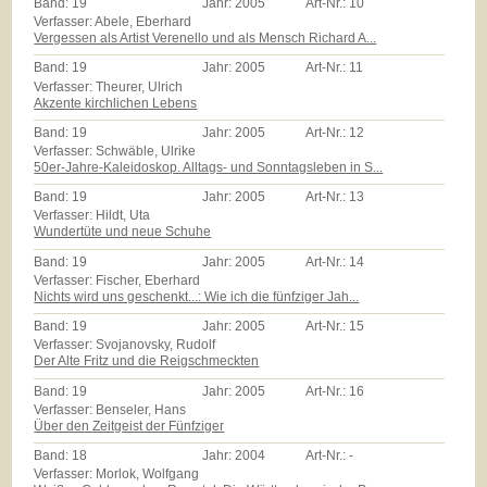
Band:
19
Jahr:
2005
Art-Nr.:
10
Verfasser: Abele, Eberhard
Vergessen als Artist Verenello und als Mensch Richard A...
Band:
19
Jahr:
2005
Art-Nr.:
11
Verfasser: Theurer, Ulrich
Akzente kirchlichen Lebens
Band:
19
Jahr:
2005
Art-Nr.:
12
Verfasser: Schwäble, Ulrike
50er-Jahre-Kaleidoskop. Alltags- und Sonntagsleben in S...
Band:
19
Jahr:
2005
Art-Nr.:
13
Verfasser: Hildt, Uta
Wundertüte und neue Schuhe
Band:
19
Jahr:
2005
Art-Nr.:
14
Verfasser: Fischer, Eberhard
Nichts wird uns geschenkt...: Wie ich die fünfziger Jah...
Band:
19
Jahr:
2005
Art-Nr.:
15
Verfasser: Svojanovsky, Rudolf
Der Alte Fritz und die Reigschmeckten
Band:
19
Jahr:
2005
Art-Nr.:
16
Verfasser: Benseler, Hans
Über den Zeitgeist der Fünfziger
Band:
18
Jahr:
2004
Art-Nr.:
-
Verfasser: Morlok, Wolfgang