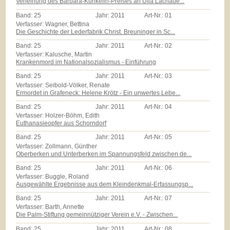
Verleihung des Barbara-Künkelin-Preises an Ulla Lachaue...
Band:
25
Jahr:
2011
Art-Nr.:
01
Verfasser: Wagner, Bettina
Die Geschichte der Lederfabrik Christ. Breuninger in Sc...
Band:
25
Jahr:
2011
Art-Nr.:
02
Verfasser: Kalusche, Martin
Krankenmord im Nationalsozialismus - Einführung
Band:
25
Jahr:
2011
Art-Nr.:
03
Verfasser: Seibold-Völker, Renate
Ermordet in Grafeneck: Helene Krötz - Ein unwertes Lebe...
Band:
25
Jahr:
2011
Art-Nr.:
04
Verfasser: Holzer-Böhm, Edith
Euthanasieopfer aus Schorndorf
Band:
25
Jahr:
2011
Art-Nr.:
05
Verfasser: Zollmann, Günther
Oberberken und Unterberken im Spannungsfeld zwischen de...
Band:
25
Jahr:
2011
Art-Nr.:
06
Verfasser: Buggle, Roland
Ausgewählte Ergebnisse aus dem Kleindenkmal-Erfassungsp...
Band:
25
Jahr:
2011
Art-Nr.:
07
Verfasser: Barth, Annette
Die Palm-Stiftung gemeinnütziger Verein e.V. - Zwischen...
Band:
25
Jahr:
2011
Art-Nr.:
08