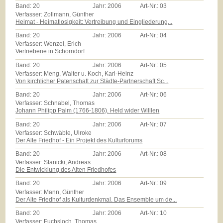
Band:
20
Jahr:
2006
Art-Nr.:
03
Verfasser: Zollmann, Günther
Heimat - Heimatlosigkeit: Vertreibung und Eingliederung...
Band:
20
Jahr:
2006
Art-Nr.:
04
Verfasser: Wenzel, Erich
Vertriebene in Schorndorf
Band:
20
Jahr:
2006
Art-Nr.:
05
Verfasser: Meng, Walter u. Koch, Karl-Heinz
Von kirchlicher Patenschaft zur Städte-Partnerschaft Sc...
Band:
20
Jahr:
2006
Art-Nr.:
06
Verfasser: Schnabel, Thomas
Johann Philipp Palm (1766-1806). Held wider Willlen
Band:
20
Jahr:
2006
Art-Nr.:
07
Verfasser: Schwäble, Ulroke
Der Alte Friedhof - Ein Projekt des Kulturforums
Band:
20
Jahr:
2006
Art-Nr.:
08
Verfasser: Stanicki, Andreas
Die Entwicklung des Alten Friedhofes
Band:
20
Jahr:
2006
Art-Nr.:
09
Verfasser: Mann, Günther
Der Alte Friedhof als Kulturdenkmal. Das Ensemble um de...
Band:
20
Jahr:
2006
Art-Nr.:
10
Verfasser: Fuchsloch, Thomas