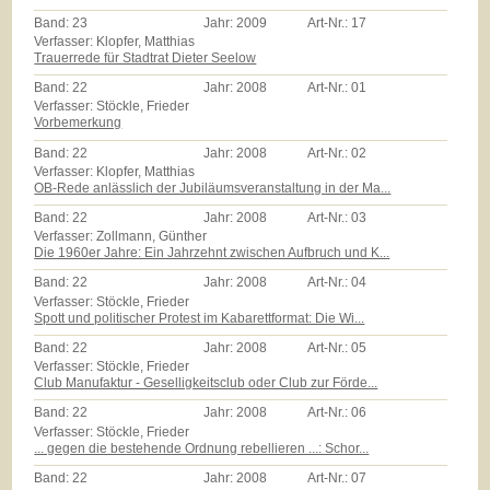
Band:
23
Jahr:
2009
Art-Nr.:
17
Verfasser: Klopfer, Matthias
Trauerrede für Stadtrat Dieter Seelow
Band:
22
Jahr:
2008
Art-Nr.:
01
Verfasser: Stöckle, Frieder
Vorbemerkung
Band:
22
Jahr:
2008
Art-Nr.:
02
Verfasser: Klopfer, Matthias
OB-Rede anlässlich der Jubiläumsveranstaltung in der Ma...
Band:
22
Jahr:
2008
Art-Nr.:
03
Verfasser: Zollmann, Günther
Die 1960er Jahre: Ein Jahrzehnt zwischen Aufbruch und K...
Band:
22
Jahr:
2008
Art-Nr.:
04
Verfasser: Stöckle, Frieder
Spott und politischer Protest im Kabarettformat: Die Wi...
Band:
22
Jahr:
2008
Art-Nr.:
05
Verfasser: Stöckle, Frieder
Club Manufaktur - Geselligkeitsclub oder Club zur Förde...
Band:
22
Jahr:
2008
Art-Nr.:
06
Verfasser: Stöckle, Frieder
... gegen die bestehende Ordnung rebellieren ...: Schor...
Band:
22
Jahr:
2008
Art-Nr.:
07