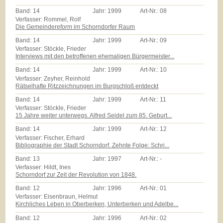
Band:
14
Jahr:
1999
Art-Nr.:
08
Verfasser: Rommel, Rolf
Die Gemeindereform im Schorndorfer Raum
Band:
14
Jahr:
1999
Art-Nr.:
09
Verfasser: Stöckle, Frieder
Interviews mit den betroffenen ehemaligen Bürgermeister...
Band:
14
Jahr:
1999
Art-Nr.:
10
Verfasser: Zeyher, Reinhold
Rätselhafte Ritzzeichnungen im Burgschloß entdeckt
Band:
14
Jahr:
1999
Art-Nr.:
11
Verfasser: Stöckle, Frieder
15 Jahre weiter unterwegs. Alfred Seidel zum 85. Geburt...
Band:
14
Jahr:
1999
Art-Nr.:
12
Verfasser: Fischer, Erhard
Bibliographie der Stadt Schorndorf. Zehnte Folge: Schri...
Band:
13
Jahr:
1997
Art-Nr.:
-
Verfasser: Hildt, Ines
Schorndorf zur Zeit der Revolution von 1848.
Band:
12
Jahr:
1996
Art-Nr.:
01
Verfasser: Eisenbraun, Helmut
Kirchliches Leben in Oberberken, Unterberken und Adelbe...
Band:
12
Jahr:
1996
Art-Nr.:
02