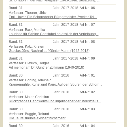
Schorndorf in der Nachkriegszeit 1945-1948: Besatzung, ...
Band:
31
Jahr:
2017-2018
Art-Nr.:
06
Verfasser: Theurer, Ulrich
Emil Hayer. Ein Schorndorfer Bürgermeister. Zweiter Tei...
Band:
31
Jahr:
2017-2018
Art-Nr.:
07
Verfasser: Barz, Monika
Laudatio für Sabine Constabel anlässlich der Verleihung...
Band:
31
Jahr:
2017-2018
Art-Nr.:
08
Verfasser: Katz, Kirsten
Gracias Jüns. Nachruf auf Günter Mann (1942-2018)
Band:
31
Jahr:
2017-2018
Art-Nr.:
09
Verfasser: Dietrich, Holger
Ad memoriam Dr. Günther Zollmann (1940-2018)
Band:
30
Jahr:
2016
Art-Nr.:
01
Verfasser: Dörling, Adelheid
Krämermühle, Kunst und Kairo. Auf den Spuren der Schorn...
Band:
30
Jahr:
2016
Art-Nr.:
02
Verfasser: Maier, Christian
Rückgrat des Handwerks und Impulsgeber der Industrialis...
Band:
30
Jahr:
2016
Art-Nr.:
03
Verfasser: Buggle, Roland
Die Teufelsmühle existiert nicht mehr
Band:
30
Jahr:
2016
Art-Nr.:
04