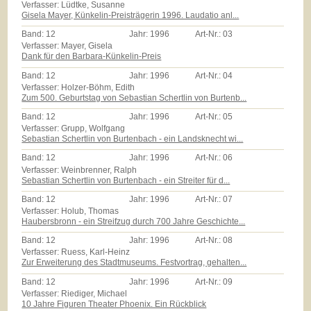
Verfasser: Lüdtke, Susanne
Gisela Mayer, Künkelin-Preisträgerin 1996. Laudatio anl...
Band:
12
Jahr:
1996
Art-Nr.:
03
Verfasser: Mayer, Gisela
Dank für den Barbara-Künkelin-Preis
Band:
12
Jahr:
1996
Art-Nr.:
04
Verfasser: Holzer-Böhm, Edith
Zum 500. Geburtstag von Sebastian Schertlin von Burtenb...
Band:
12
Jahr:
1996
Art-Nr.:
05
Verfasser: Grupp, Wolfgang
Sebastian Schertlin von Burtenbach - ein Landsknecht wi...
Band:
12
Jahr:
1996
Art-Nr.:
06
Verfasser: Weinbrenner, Ralph
Sebastian Schertlin von Burtenbach - ein Streiter für d...
Band:
12
Jahr:
1996
Art-Nr.:
07
Verfasser: Holub, Thomas
Haubersbronn - ein Streifzug durch 700 Jahre Geschichte...
Band:
12
Jahr:
1996
Art-Nr.:
08
Verfasser: Ruess, Karl-Heinz
Zur Erweiterung des Stadtmuseums. Festvortrag, gehalten...
Band:
12
Jahr:
1996
Art-Nr.:
09
Verfasser: Riediger, Michael
10 Jahre Figuren Theater Phoenix. Ein Rückblick