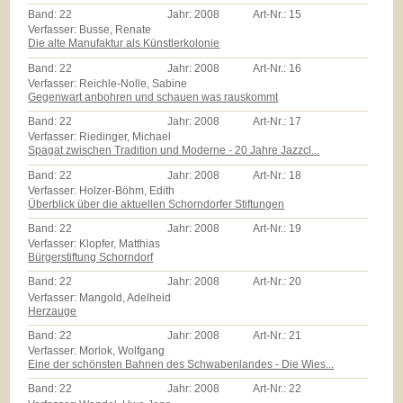
Band:
22
Jahr:
2008
Art-Nr.:
15
Verfasser: Busse, Renate
Die alte Manufaktur als Künstlerkolonie
Band:
22
Jahr:
2008
Art-Nr.:
16
Verfasser: Reichle-Nolle, Sabine
Gegenwart anbohren und schauen was rauskommt
Band:
22
Jahr:
2008
Art-Nr.:
17
Verfasser: Riedinger, Michael
Spagat zwischen Tradition und Moderne - 20 Jahre Jazzcl...
Band:
22
Jahr:
2008
Art-Nr.:
18
Verfasser: Holzer-Böhm, Edith
Überblick über die aktuellen Schorndorfer Stiftungen
Band:
22
Jahr:
2008
Art-Nr.:
19
Verfasser: Klopfer, Matthias
Bürgerstiftung Schorndorf
Band:
22
Jahr:
2008
Art-Nr.:
20
Verfasser: Mangold, Adelheid
Herzauge
Band:
22
Jahr:
2008
Art-Nr.:
21
Verfasser: Morlok, Wolfgang
Eine der schönsten Bahnen des Schwabenlandes - Die Wies...
Band:
22
Jahr:
2008
Art-Nr.:
22