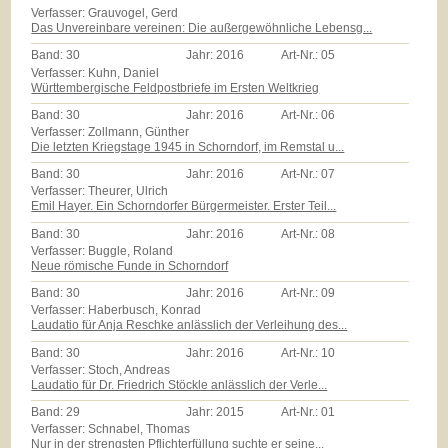
Verfasser: Grauvogel, Gerd
Das Unvereinbare vereinen: Die außergewöhnliche Lebensg...
Band:
30
Jahr:
2016
Art-Nr.:
05
Verfasser: Kuhn, Daniel
Württembergische Feldpostbriefe im Ersten Weltkrieg
Band:
30
Jahr:
2016
Art-Nr.:
06
Verfasser: Zollmann, Günther
Die letzten Kriegstage 1945 in Schorndorf, im Remstal u...
Band:
30
Jahr:
2016
Art-Nr.:
07
Verfasser: Theurer, Ulrich
Emil Hayer. Ein Schorndorfer Bürgermeister. Erster Teil...
Band:
30
Jahr:
2016
Art-Nr.:
08
Verfasser: Buggle, Roland
Neue römische Funde in Schorndorf
Band:
30
Jahr:
2016
Art-Nr.:
09
Verfasser: Haberbusch, Konrad
Laudatio für Anja Reschke anlässlich der Verleihung des...
Band:
30
Jahr:
2016
Art-Nr.:
10
Verfasser: Stoch, Andreas
Laudatio für Dr. Friedrich Stöckle anlässlich der Verle...
Band:
29
Jahr:
2015
Art-Nr.:
01
Verfasser: Schnabel, Thomas
Nur in der strengsten Pflichterfüllung suchte er seine...