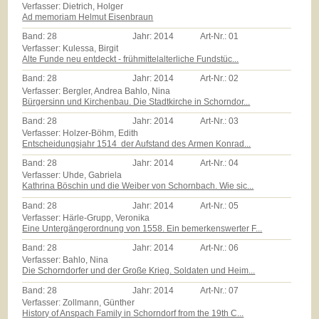
Verfasser: Dietrich, Holger
Ad memoriam Helmut Eisenbraun
Band:
28
Jahr:
2014
Art-Nr.:
01
Verfasser: Kulessa, Birgit
Alte Funde neu entdeckt - frühmittelalterliche Fundstüc...
Band:
28
Jahr:
2014
Art-Nr.:
02
Verfasser: Bergler, Andrea Bahlo, Nina
Bürgersinn und Kirchenbau. Die Stadtkirche in Schorndor...
Band:
28
Jahr:
2014
Art-Nr.:
03
Verfasser: Holzer-Böhm, Edith
Entscheidungsjahr 1514  der Aufstand des Armen Konrad...
Band:
28
Jahr:
2014
Art-Nr.:
04
Verfasser: Uhde, Gabriela
Kathrina Böschin und die Weiber von Schornbach. Wie sic...
Band:
28
Jahr:
2014
Art-Nr.:
05
Verfasser: Härle-Grupp, Veronika
Eine Untergängerordnung von 1558. Ein bemerkenswerter F...
Band:
28
Jahr:
2014
Art-Nr.:
06
Verfasser: Bahlo, Nina
Die Schorndorfer und der Große Krieg. Soldaten und Heim...
Band:
28
Jahr:
2014
Art-Nr.:
07
Verfasser: Zollmann, Günther
History of Anspach Family in Schorndorf from the 19th C...