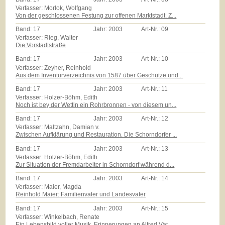
Verfasser: Morlok, Wolfgang
Von der geschlossenen Festung zur offenen Marktstadt. Z...
Band:
17
Jahr:
2003
Art-Nr.:
09
Verfasser: Rieg, Walter
Die Vorstadtstraße
Band:
17
Jahr:
2003
Art-Nr.:
10
Verfasser: Zeyher, Reinhold
Aus dem Inventurverzeichnis von 1587 über Geschütze und...
Band:
17
Jahr:
2003
Art-Nr.:
11
Verfasser: Holzer-Böhm, Edith
Noch ist bey der Wettin ein Rohrbronnen - von diesem un...
Band:
17
Jahr:
2003
Art-Nr.:
12
Verfasser: Maltzahn, Damian v.
Zwischen Aufklärung und Restauration. Die Schorndorfer ...
Band:
17
Jahr:
2003
Art-Nr.:
13
Verfasser: Holzer-Böhm, Edith
Zur Situation der Fremdarbeiter in Schorndorf während d...
Band:
17
Jahr:
2003
Art-Nr.:
14
Verfasser: Maier, Magda
Reinhold Maier: Familienvater und Landesvater
Band:
17
Jahr:
2003
Art-Nr.:
15
Verfasser: Winkelbach, Renate
Ein Lebensbild voller Musik. Erinnerungen an Alfred Vät...