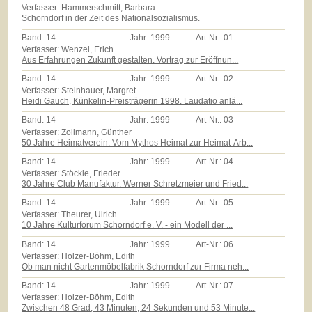
Verfasser: Hammerschmitt, Barbara
Schorndorf in der Zeit des Nationalsozialismus.
Band:
14
Jahr:
1999
Art-Nr.:
01
Verfasser: Wenzel, Erich
Aus Erfahrungen Zukunft gestalten. Vortrag zur Eröffnun...
Band:
14
Jahr:
1999
Art-Nr.:
02
Verfasser: Steinhauer, Margret
Heidi Gauch, Künkelin-Preisträgerin 1998. Laudatio anlä...
Band:
14
Jahr:
1999
Art-Nr.:
03
Verfasser: Zollmann, Günther
50 Jahre Heimatverein: Vom Mythos Heimat zur Heimat-Arb...
Band:
14
Jahr:
1999
Art-Nr.:
04
Verfasser: Stöckle, Frieder
30 Jahre Club Manufaktur. Werner Schretzmeier und Fried...
Band:
14
Jahr:
1999
Art-Nr.:
05
Verfasser: Theurer, Ulrich
10 Jahre Kulturforum Schorndorf e. V. - ein Modell der ...
Band:
14
Jahr:
1999
Art-Nr.:
06
Verfasser: Holzer-Böhm, Edith
Ob man nicht Gartenmöbelfabrik Schorndorf zur Firma neh...
Band:
14
Jahr:
1999
Art-Nr.:
07
Verfasser: Holzer-Böhm, Edith
Zwischen 48 Grad, 43 Minuten, 24 Sekunden und 53 Minute...