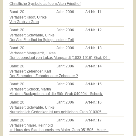
Christliche Symbole auf dem Alten Friedhof
Band:
20
Jahr:
2006
Art-Nr.:
11
Verfasser: Klodt, Ulrike
Von Grab zu Grab
Band:
20
Jahr:
2006
Art-Nr.:
12
Verfasser: Schwäble, Ulrike
Der Alte Friedhof im Spiegel seiner Zeit
Band:
20
Jahr:
2006
Art-Nr.:
13
Verfasser: Marquardt, Lukas
Der Lebenslauf von Lukas Marquardt (1833-1916). Grab 06...
Band:
20
Jahr:
2006
Art-Nr.:
14
Verfasser: Zehender, Karl
Der Zehender - Zehnder oder Zehender ?
Band:
20
Jahr:
2006
Art-Nr.:
15
Verfasser: Schock, Martin
Mit dem Ruckgreben auf die Stör. Grab 040204 - Schock.
Band:
20
Jahr:
2006
Art-Nr.:
16
Verfasser: Schwäble, Ulrike
Nur sehnlich Gedenken ist uns geblieben. Grab 010305 - ...
Band:
20
Jahr:
2006
Art-Nr.:
17
Verfasser: Maier, Reinhold
Im Haus des Stadtbaumeisters Maier. Grab 051505 - Maier...