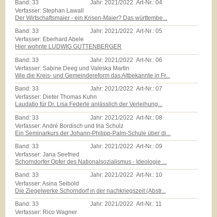
Band:
33
Jahr:
2021/2022
Art-Nr.:
04
Verfasser: Stephan Lawall
Der Wirtschaftsmaier - ein Krisen-Maier? Das württembe...
Band:
33
Jahr:
2021/2022
Art-Nr.:
05
Verfasser: Eberhard Abele
Hier wohnte LUDWIG GUTTENBERGER
Band:
33
Jahr:
2021/2022
Art-Nr.:
06
Verfasser: Sabine Deeg und Valeska Martin
Wie die Kreis- und Gemeindereform das Altbekannte in Fr...
Band:
33
Jahr:
2021/2022
Art-Nr.:
07
Verfasser: Dieter Thomas Kuhn
Laudatio für Dr. Lisa Federle anlässlich der Verleihung...
Band:
33
Jahr:
2021/2022
Art-Nr.:
08
Verfasser: André Bordisch und Ina Schulz
Ein Seminarkurs der Johann-Philipp-Palm-Schule über di...
Band:
33
Jahr:
2021/2022
Art-Nr.:
09
Verfasser: Jana Seefried
Schorndorfer Opfer des Nationalsozialismus - Ideologie ...
Band:
33
Jahr:
2021/2022
Art-Nr.:
10
Verfasser: Asina Seibold
Die Ziegelwerke Schorndorf in der nachkriegszeit (Abstr...
Band:
33
Jahr:
2021/2022
Art-Nr.:
11
Verfasser: Rico Wagner