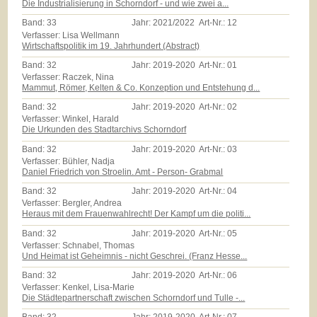
Die Industrialisierung in Schorndorf - und wie zwei a...
Band:
33
Jahr:
2021/2022
Art-Nr.:
12
Verfasser: Lisa Wellmann
Wirtschaftspolitik im 19. Jahrhundert (Abstract)
Band:
32
Jahr:
2019-2020
Art-Nr.:
01
Verfasser: Raczek, Nina
Mammut, Römer, Kelten & Co. Konzeption und Entstehung d...
Band:
32
Jahr:
2019-2020
Art-Nr.:
02
Verfasser: Winkel, Harald
Die Urkunden des Stadtarchivs Schorndorf
Band:
32
Jahr:
2019-2020
Art-Nr.:
03
Verfasser: Bühler, Nadja
Daniel Friedrich von Stroelin. Amt - Person- Grabmal
Band:
32
Jahr:
2019-2020
Art-Nr.:
04
Verfasser: Bergler, Andrea
Heraus mit dem Frauenwahlrecht! Der Kampf um die politi...
Band:
32
Jahr:
2019-2020
Art-Nr.:
05
Verfasser: Schnabel, Thomas
Und Heimat ist Geheimnis - nicht Geschrei. (Franz Hesse...
Band:
32
Jahr:
2019-2020
Art-Nr.:
06
Verfasser: Kenkel, Lisa-Marie
Die Städtepartnerschaft zwischen Schorndorf und Tulle -...