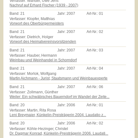
Verfasser: Wandel, Uwe Jens
Nachruf auf Erhard Fischer (1939 - 2007)
Band:
21
Jahr:
2007
Art-Nr.:
01
Verfasser: Klopfer, Matthias
Vorwort des Oberbürgermeisters
Band:
21
Jahr:
2007
Art-Nr.:
02
Verfasser: Dietrich, Holger
Vorwort des Heimatvereinsvorsitzenden
Band:
21
Jahr:
2007
Art-Nr.:
03
Verfasser: Hauber, Hermann
Weinbau und Weinhandel in Schorndorf
Band:
21
Jahr:
2007
Art-Nr.:
04
Verfasser: Morlok, Wolfgang
Martin Aichmann - Jurist, Staatsmann und Weinbauexperte
Band:
21
Jahr:
2007
Art-Nr.:
06
Verfasser: Zollmann, Günther
Weiler: Ein schwäbisches Bauerndorf im Wandel der Zeite...
Band:
20
Jahr:
2006
Art-Nr.:
01
Verfasser: Martin, Rita Rosa
Leni Breymaier, Künkelin-Preisträgerin 2004. Laudatio z...
Band:
20
Jahr:
2006
Art-Nr.:
02
Verfasser: Köhle-Hezinger, Christel
Dr. Dagmar Konrad, Künkelin-Preisträgerin 2006. Laudati...