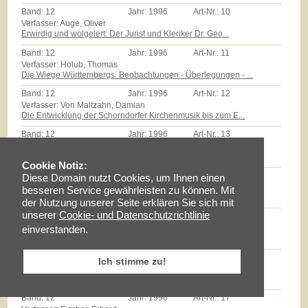
Band:
12
Jahr:
1996
Art-Nr.:
10
Verfasser: Auge, Oliver
Erwirdig und wolgelert: Der Jurist und Kleriker Dr. Geo...
Band:
12
Jahr:
1996
Art-Nr.:
11
Verfasser: Holub, Thomas
Die Wiege Württembergs. Beobachtungen - Überlegungen - ...
Band:
12
Jahr:
1996
Art-Nr.:
12
Verfasser: Von Maltzahn, Damian
Die Entwicklung der Schorndorfer Kirchenmusik bis zum E...
Band:
12
Jahr:
1996
Art-Nr.:
13
Verfasser: Zeyher, Reinhold
Der Edel Gestreng Herr Burkhardt Stickhel: Zum Epitaph ...
Cookie Notiz:
Band:
12
Jahr:
1996
Art-Nr.:
14
Diese Domain nutzt Cookies, um Ihnen einen
Verfasser: Zollmann, Günther
besseren Service gewährleisten zu können. Mit
Massenarmut und landwirtschaftliche Reformen auf dem Sc...
der Nutzung unserer Seite erklären Sie sich mit
unserer
Cookie- und Datenschutzrichtlinie
Band:
12
Jahr:
1996
Art-Nr.:
15
Verfasser: Milz, Thomas
einverstanden.
Götz E.Hübner - ein experimenteller Geschichtspraktiker...
Band:
12
Jahr:
1996
Art-Nr.:
16
Ich stimme zu!
Verfasser: Braun, Lise
Maria Schloz
Band:
12
Jahr:
1996
Art-Nr.:
17