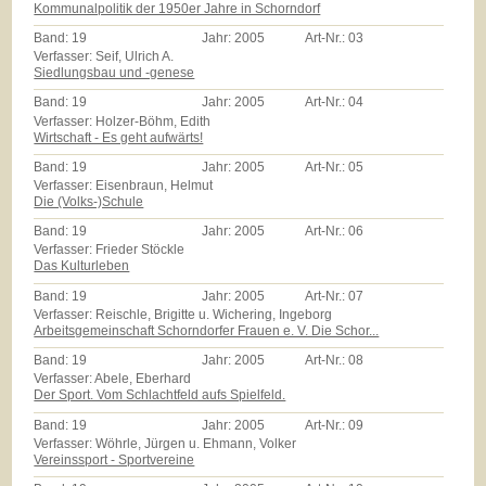
Kommunalpolitik der 1950er Jahre in Schorndorf
Band:
19
Jahr:
2005
Art-Nr.:
03
Verfasser: Seif, Ulrich A.
Siedlungsbau und -genese
Band:
19
Jahr:
2005
Art-Nr.:
04
Verfasser: Holzer-Böhm, Edith
Wirtschaft - Es geht aufwärts!
Band:
19
Jahr:
2005
Art-Nr.:
05
Verfasser: Eisenbraun, Helmut
Die (Volks-)Schule
Band:
19
Jahr:
2005
Art-Nr.:
06
Verfasser: Frieder Stöckle
Das Kulturleben
Band:
19
Jahr:
2005
Art-Nr.:
07
Verfasser: Reischle, Brigitte u. Wichering, Ingeborg
Arbeitsgemeinschaft Schorndorfer Frauen e. V. Die Schor...
Band:
19
Jahr:
2005
Art-Nr.:
08
Verfasser: Abele, Eberhard
Der Sport. Vom Schlachtfeld aufs Spielfeld.
Band:
19
Jahr:
2005
Art-Nr.:
09
Verfasser: Wöhrle, Jürgen u. Ehmann, Volker
Vereinssport - Sportvereine