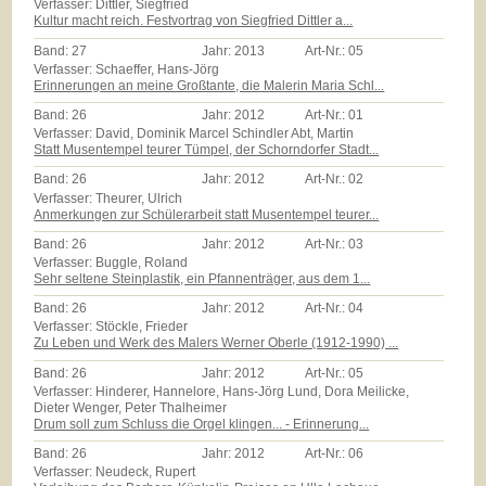
Verfasser: Dittler, Siegfried
Kultur macht reich. Festvortrag von Siegfried Dittler a...
Band:
27
Jahr:
2013
Art-Nr.:
05
Verfasser: Schaeffer, Hans-Jörg
Erinnerungen an meine Großtante, die Malerin Maria Schl...
Band:
26
Jahr:
2012
Art-Nr.:
01
Verfasser: David, Dominik Marcel Schindler Abt, Martin
Statt Musentempel teurer Tümpel, der Schorndorfer Stadt...
Band:
26
Jahr:
2012
Art-Nr.:
02
Verfasser: Theurer, Ulrich
Anmerkungen zur Schülerarbeit statt Musentempel teurer...
Band:
26
Jahr:
2012
Art-Nr.:
03
Verfasser: Buggle, Roland
Sehr seltene Steinplastik, ein Pfannenträger, aus dem 1...
Band:
26
Jahr:
2012
Art-Nr.:
04
Verfasser: Stöckle, Frieder
Zu Leben und Werk des Malers Werner Oberle (1912-1990) ...
Band:
26
Jahr:
2012
Art-Nr.:
05
Verfasser: Hinderer, Hannelore, Hans-Jörg Lund, Dora Meilicke,
Dieter Wenger, Peter Thalheimer
Drum soll zum Schluss die Orgel klingen... - Erinnerung...
Band:
26
Jahr:
2012
Art-Nr.:
06
Verfasser: Neudeck, Rupert