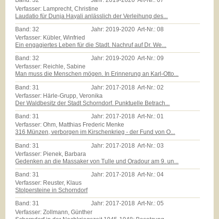
Band:
32
Jahr:
2019-2020
Art-Nr.:
07
Verfasser: Lamprecht, Christine
Laudatio für Dunja Hayali anlässlich der Verleihung des...
Band:
32
Jahr:
2019-2020
Art-Nr.:
08
Verfasser: Kübler, Winfried
Ein engagiertes Leben für die Stadt. Nachruf auf Dr. We...
Band:
32
Jahr:
2019-2020
Art-Nr.:
09
Verfasser: Reichle, Sabine
Man muss die Menschen mögen. In Erinnerung an Karl-Otto...
Band:
31
Jahr:
2017-2018
Art-Nr.:
02
Verfasser: Härle-Grupp, Veronika
Der Waldbesitz der Stadt Schorndorf. Punktuelle Betrach...
Band:
31
Jahr:
2017-2018
Art-Nr.:
01
Verfasser: Ohm, Matthias Frederic Menke
316 Münzen, verborgen im Kirschenkrieg - der Fund von O...
Band:
31
Jahr:
2017-2018
Art-Nr.:
03
Verfasser: Pienek, Barbara
Gedenken an die Massaker von Tulle und Oradour am 9. un...
Band:
31
Jahr:
2017-2018
Art-Nr.:
04
Verfasser: Reuster, Klaus
Stolpersteine in Schorndorf
Band:
31
Jahr:
2017-2018
Art-Nr.:
05
Verfasser: Zollmann, Günther