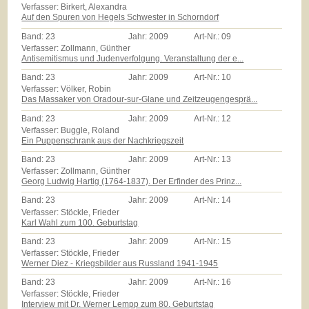
Verfasser: Birkert, Alexandra
Auf den Spuren von Hegels Schwester in Schorndorf
Band:
23
Jahr:
2009
Art-Nr.:
09
Verfasser: Zollmann, Günther
Antisemitismus und Judenverfolgung. Veranstaltung der e...
Band:
23
Jahr:
2009
Art-Nr.:
10
Verfasser: Völker, Robin
Das Massaker von Oradour-sur-Glane und Zeitzeugengesprä...
Band:
23
Jahr:
2009
Art-Nr.:
12
Verfasser: Buggle, Roland
Ein Puppenschrank aus der Nachkriegszeit
Band:
23
Jahr:
2009
Art-Nr.:
13
Verfasser: Zollmann, Günther
Georg Ludwig Hartig (1764-1837). Der Erfinder des Prinz...
Band:
23
Jahr:
2009
Art-Nr.:
14
Verfasser: Stöckle, Frieder
Karl Wahl zum 100. Geburtstag
Band:
23
Jahr:
2009
Art-Nr.:
15
Verfasser: Stöckle, Frieder
Werner Diez - Kriegsbilder aus Russland 1941-1945
Band:
23
Jahr:
2009
Art-Nr.:
16
Verfasser: Stöckle, Frieder
Interview mit Dr. Werner Lempp zum 80. Geburtstag