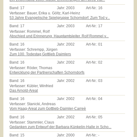
Band:
17
Jahr:
2003
Art-Nr.:
16
Verfasser: Bauer, Erika u. Göltz, Karl-Heinz
53 Jahre Evangelische Spielgruppe Schorndorf. Zum Tod v...
Band:
17
Jahr:
2003
Art-Nr.:
17
Verfasser: Rommel, Rolf
Abschied und Erinnerung. Hauptamtsleiter. Rolf Rommel v...
Band:
16
Jahr:
2002
Art-Nr.:
01
Verfasser: Schrempp, Jürgen
Zum 100. Todestag Gottlieb Daimlers
Band:
16
Jahr:
2002
Art-Nr.:
02
Verfasser: Röder, Thomas
Entwicklung der Partnerschaften Schorndorfs
Band:
16
Jahr:
2002
Art-Nr.:
03
Verfasser: Kübler, Winfried
Das Arnold-Areal
Band:
16
Jahr:
2002
Art-Nr.:
04
Verfasser: Stanicki, Andreas
Vom Haag-Areal zum Gottlieb-Daimler-Carreè
Band:
16
Jahr:
2002
Art-Nr.:
05
Verfasser: Stammler, Claus
Gedanken zum Entwurf der Barbara-Künkelin-Halle in Scho...
Band:
15
Jahr:
2000
Art-Nr.:
-