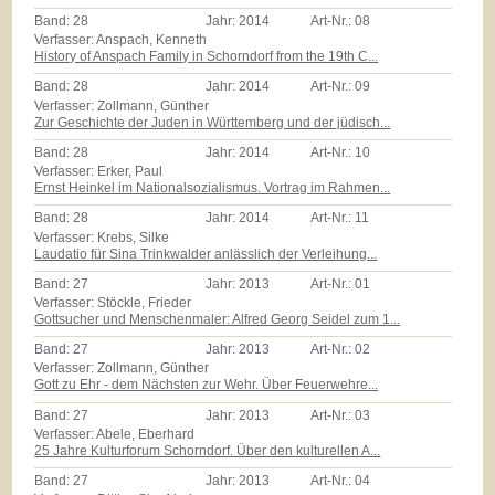
Band:
28
Jahr:
2014
Art-Nr.:
08
Verfasser: Anspach, Kenneth
History of Anspach Family in Schorndorf from the 19th C...
Band:
28
Jahr:
2014
Art-Nr.:
09
Verfasser: Zollmann, Günther
Zur Geschichte der Juden in Württemberg und der jüdisch...
Band:
28
Jahr:
2014
Art-Nr.:
10
Verfasser: Erker, Paul
Ernst Heinkel im Nationalsozialismus. Vortrag im Rahmen...
Band:
28
Jahr:
2014
Art-Nr.:
11
Verfasser: Krebs, Silke
Laudatio für Sina Trinkwalder anlässlich der Verleihung...
Band:
27
Jahr:
2013
Art-Nr.:
01
Verfasser: Stöckle, Frieder
Gottsucher und Menschenmaler: Alfred Georg Seidel zum 1...
Band:
27
Jahr:
2013
Art-Nr.:
02
Verfasser: Zollmann, Günther
Gott zu Ehr - dem Nächsten zur Wehr. Über Feuerwehre...
Band:
27
Jahr:
2013
Art-Nr.:
03
Verfasser: Abele, Eberhard
25 Jahre Kulturforum Schorndorf. Über den kulturellen A...
Band:
27
Jahr:
2013
Art-Nr.:
04