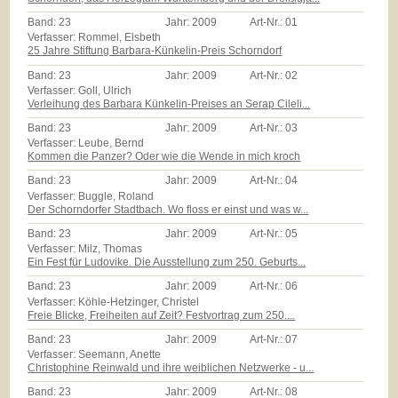
Band:
23
Jahr:
2009
Art-Nr.:
01
Verfasser: Rommel, Elsbeth
25 Jahre Stiftung Barbara-Künkelin-Preis Schorndorf
Band:
23
Jahr:
2009
Art-Nr.:
02
Verfasser: Goll, Ulrich
Verleihung des Barbara Künkelin-Preises an Serap Cileli...
Band:
23
Jahr:
2009
Art-Nr.:
03
Verfasser: Leube, Bernd
Kommen die Panzer? Oder wie die Wende in mich kroch
Band:
23
Jahr:
2009
Art-Nr.:
04
Verfasser: Buggle, Roland
Der Schorndorfer Stadtbach. Wo floss er einst und was w...
Band:
23
Jahr:
2009
Art-Nr.:
05
Verfasser: Milz, Thomas
Ein Fest für Ludovike. Die Ausstellung zum 250. Geburts...
Band:
23
Jahr:
2009
Art-Nr.:
06
Verfasser: Köhle-Hetzinger, Christel
Freie Blicke, Freiheiten auf Zeit? Festvortrag zum 250....
Band:
23
Jahr:
2009
Art-Nr.:
07
Verfasser: Seemann, Anette
Christophine Reinwald und ihre weiblichen Netzwerke - u...
Band:
23
Jahr:
2009
Art-Nr.:
08