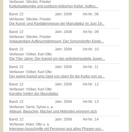
Verfasser: Stöckle, Frieder
Kulturkatakombe und politisch-kritischer Keller: Aufbru...
Band:
22
Jahr:
2008
Art-Nr.:
08
Verfasser: Stöckle, Frieder
Die Kunst- und Raritätenmesse der Manufaktur im Juni 19...
Band:
22
Jahr:
2008
Art-Nr.:
09
Verfasser: Stöckle, Frieder
Antiautoritäre Aufbruchstimmung: Der Schorndorfer Kinde...
Band:
22
Jahr:
2008
Art-Nr.:
10
Verfasser: Völker, Karl-Otto
Die 70er Jahre: Der Kampf um das selbstverwaltete Jugen...
Band:
22
Jahr:
2008
Art-Nr.:
11
Verfasser: Völker, Karl-Otto
Der ewige Kampf ums Geld von oben für die Kultur von un...
Band:
22
Jahr:
2008
Art-Nr.:
12
Verfasser: Völker, Karl-Otto
Künstler helfen der Manufaktur
Band:
22
Jahr:
2008
Art-Nr.:
13
Verfasser: Gerst, Sylvia u. a.
Akteure, Besucher, Macher und Aktivisten erinnern sich
Band:
22
Jahr:
2008
Art-Nr.:
14
Verfasser: Alder, Otto u. a.
Interview-Ausschnitte mit Personen aus allen Phasen soz...