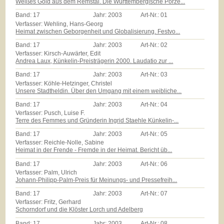
Weißes Gold aus dem Remstal. Die Württembergische Porze...
Band:
17
Jahr:
2003
Art-Nr.:
01
Verfasser: Wehling, Hans-Georg
Heimat zwischen Geborgenheit und Globalisierung. Festvo...
Band:
17
Jahr:
2003
Art-Nr.:
02
Verfasser: Kirsch-Auwärter, Edit
Andrea Laux, Künkelin-Preisträgerin 2000. Laudatio zur ...
Band:
17
Jahr:
2003
Art-Nr.:
03
Verfasser: Köhle-Hetzinger, Christel
Unsere Stadtheldin. Über den Umgang mit einem weibliche...
Band:
17
Jahr:
2003
Art-Nr.:
04
Verfasser: Pusch, Luise F.
Terre des Femmes und Gründerin Ingrid Staehle Künkelin-...
Band:
17
Jahr:
2003
Art-Nr.:
05
Verfasser: Reichle-Nolle, Sabine
Heimat in der Frende - Fremde in der Heimat. Bericht üb...
Band:
17
Jahr:
2003
Art-Nr.:
06
Verfasser: Palm, Ulrich
Johann-Philipp-Palm-Preis für Meinungs- und Pressefreih...
Band:
17
Jahr:
2003
Art-Nr.:
07
Verfasser: Fritz, Gerhard
Schorndorf und die Klöster Lorch und Adelberg
Band:
17
Jahr:
2003
Art-Nr.:
08