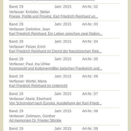
Band:
29
Jahr:
2015
Art-Nr.:
02
Verfasser: Knödler, Stefan
Poesie, Politik und Provinz. Karl Friedrich Reinhard un...
Band:
29
Jahr:
2015
Art-Nr.:
03
Verfasser: Delinière, Jean
Karl Friedrich Reinhard. Ein Leben zwischen zwei Nation...
Band:
29
Jahr:
2015
Art-Nr.:
04
Verfasser: Pelzer, Erich
Karl Friedrich Reinhard im Dienst der französischen Rep...
Band:
29
Jahr:
2015
Art-Nr.:
05
Verfasser: Paul, Ina Ulrike
Kosmopolit und Kulturvermittler zwischen Frankreich und...
Band:
29
Jahr:
2015
Art-Nr.:
06
Verfasser: Würfel, Maria
Karl Friedrich Reinhard im Unterricht
Band:
29
Jahr:
2015
Art-Nr.:
07
Verfasser: Abele, Eberhard
Von Schorndorf nach Europa. Ausstellung der Karl-Friedr...
Band:
29
Jahr:
2015
Art-Nr.:
08
Verfasser: Zollmann, Günther
Ad memoriam Dr. Frieder Stöckle
Band:
29
Jahr:
2015
Art-Nr.:
09