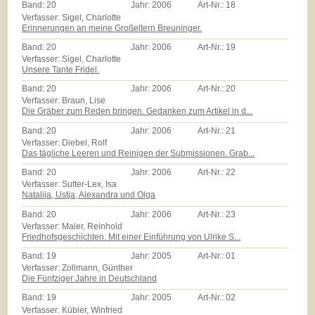
Band:
20
Jahr:
2006
Art-Nr.:
18
Verfasser: Sigel, Charlotte
Erinnerungen an meine Großeltern Breuninger.
Band:
20
Jahr:
2006
Art-Nr.:
19
Verfasser: Sigel, Charlotte
Unsere Tante Fridel.
Band:
20
Jahr:
2006
Art-Nr.:
20
Verfasser: Braun, Lise
Die Gräber zum Reden bringen. Gedanken zum Artikel in d...
Band:
20
Jahr:
2006
Art-Nr.:
21
Verfasser: Diebel, Rolf
Das tägliche Leeren und Reinigen der Submissionen. Grab...
Band:
20
Jahr:
2006
Art-Nr.:
22
Verfasser: Sutter-Lex, Isa
Natalija, Ustja, Alexandra und Olga
Band:
20
Jahr:
2006
Art-Nr.:
23
Verfasser: Maier, Reinhold
Friedhofsgeschichten. Mit einer Einführung von Ulrike S...
Band:
19
Jahr:
2005
Art-Nr.:
01
Verfasser: Zollmann, Günther
Die Fünfziger Jahre in Deutschland
Band:
19
Jahr:
2005
Art-Nr.:
02
Verfasser: Kübler, Winfried