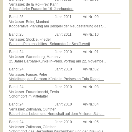
Verfasser: de la Roi-Frey, Karin
Schorndorfer Frauen im 19. Jahrhundert
Band:
25
Jahr:
2011
Art-Nr.:
09
Verfasser: Beier, Manfred
Kooperative Planung am Beispiel der Neugestaltung des S...
Band:
25
Jahr:
2011
Art-Nr.:
10
Verfasser: Stöckle, Frieder
Bau des Piratenschiffes - Schorndorfer Schiffswerft
Band:
24
Jahr:
2010
Art-Nr.:
01
Verfasser: Wartenberg, Marion v.
25 Jahre Barbara-Künkelin-Preis. Vortrag am 22. Novembe...
Band:
24
Jahr:
2010
Art-Nr.:
02
Verfasser: Fauser, Peter
Verleihung des Barbara-Künkelin-Preises an Enja Riegel ...
Band:
24
Jahr:
2010
Art-Nr.:
03
Verfasser: Frauenknecht, Erwin
Schorndorf im Mittelalter
Band:
24
Jahr:
2010
Art-Nr.:
04
Verfasser: Zollmann, Günther
Bäuerliches Leben und Herrschaft auf dem Mittleren Schu...
Band:
24
Jahr:
2010
Art-Nr.:
05
Verfasser: Zollmann, Günther
Schorndorf, das Herzogtum Württemberg und der Dreißigjä...