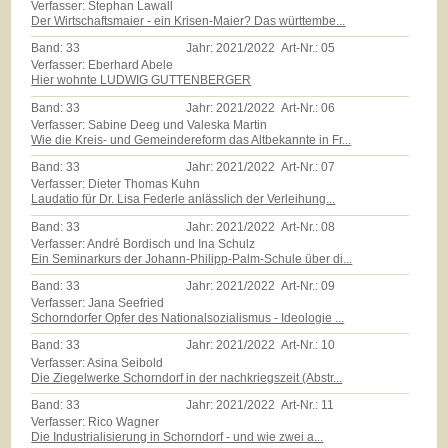
Verfasser: Stephan Lawall
Der Wirtschaftsmaier - ein Krisen-Maier? Das württembe...
Band:
33
Jahr:
2021/2022
Art-Nr.:
05
Verfasser: Eberhard Abele
Hier wohnte LUDWIG GUTTENBERGER
Band:
33
Jahr:
2021/2022
Art-Nr.:
06
Verfasser: Sabine Deeg und Valeska Martin
Wie die Kreis- und Gemeindereform das Altbekannte in Fr...
Band:
33
Jahr:
2021/2022
Art-Nr.:
07
Verfasser: Dieter Thomas Kuhn
Laudatio für Dr. Lisa Federle anlässlich der Verleihung...
Band:
33
Jahr:
2021/2022
Art-Nr.:
08
Verfasser: André Bordisch und Ina Schulz
Ein Seminarkurs der Johann-Philipp-Palm-Schule über di...
Band:
33
Jahr:
2021/2022
Art-Nr.:
09
Verfasser: Jana Seefried
Schorndorfer Opfer des Nationalsozialismus - Ideologie ...
Band:
33
Jahr:
2021/2022
Art-Nr.:
10
Verfasser: Asina Seibold
Die Ziegelwerke Schorndorf in der nachkriegszeit (Abstr...
Band:
33
Jahr:
2021/2022
Art-Nr.:
11
Verfasser: Rico Wagner
Die Industrialisierung in Schorndorf - und wie zwei a...