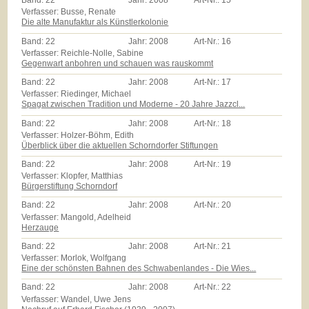
Band:
22
Jahr:
2008
Art-Nr.:
15
Verfasser: Busse, Renate
Die alte Manufaktur als Künstlerkolonie
Band:
22
Jahr:
2008
Art-Nr.:
16
Verfasser: Reichle-Nolle, Sabine
Gegenwart anbohren und schauen was rauskommt
Band:
22
Jahr:
2008
Art-Nr.:
17
Verfasser: Riedinger, Michael
Spagat zwischen Tradition und Moderne - 20 Jahre Jazzcl...
Band:
22
Jahr:
2008
Art-Nr.:
18
Verfasser: Holzer-Böhm, Edith
Überblick über die aktuellen Schorndorfer Stiftungen
Band:
22
Jahr:
2008
Art-Nr.:
19
Verfasser: Klopfer, Matthias
Bürgerstiftung Schorndorf
Band:
22
Jahr:
2008
Art-Nr.:
20
Verfasser: Mangold, Adelheid
Herzauge
Band:
22
Jahr:
2008
Art-Nr.:
21
Verfasser: Morlok, Wolfgang
Eine der schönsten Bahnen des Schwabenlandes - Die Wies...
Band:
22
Jahr:
2008
Art-Nr.:
22
Verfasser: Wandel, Uwe Jens