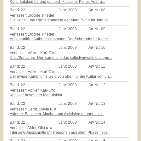
Kulturkatakombe und politisch-kritischer Keller: Aufbru...
Band:
22
Jahr:
2008
Art-Nr.:
08
Verfasser: Stöckle, Frieder
Die Kunst- und Raritätenmesse der Manufaktur im Juni 19...
Band:
22
Jahr:
2008
Art-Nr.:
09
Verfasser: Stöckle, Frieder
Antiautoritäre Aufbruchstimmung: Der Schorndorfer Kinde...
Band:
22
Jahr:
2008
Art-Nr.:
10
Verfasser: Völker, Karl-Otto
Die 70er Jahre: Der Kampf um das selbstverwaltete Jugen...
Band:
22
Jahr:
2008
Art-Nr.:
11
Verfasser: Völker, Karl-Otto
Der ewige Kampf ums Geld von oben für die Kultur von un...
Band:
22
Jahr:
2008
Art-Nr.:
12
Verfasser: Völker, Karl-Otto
Künstler helfen der Manufaktur
Band:
22
Jahr:
2008
Art-Nr.:
13
Verfasser: Gerst, Sylvia u. a.
Akteure, Besucher, Macher und Aktivisten erinnern sich
Band:
22
Jahr:
2008
Art-Nr.:
14
Verfasser: Alder, Otto u. a.
Interview-Ausschnitte mit Personen aus allen Phasen soz...