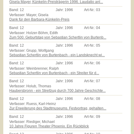
Gisela Mayer, Künkelin-Preisträgerin 1996. Laudatio anl...
Band:
12
Jahr:
1996
Art-Nr.:
03
Verfasser: Mayer, Gisela
Dank für den Barbara-Künkelin-Preis
Band:
12
Jahr:
1996
Art-Nr.:
04
Verfasser: Holzer-Böhm, Edith
Zum 500. Geburtstag von Sebastian Schertlin von Burtenb...
Band:
12
Jahr:
1996
Art-Nr.:
05
Verfasser: Grupp, Wolfgang
Sebastian Schertlin von Burtenbach - ein Landsknecht wi...
Band:
12
Jahr:
1996
Art-Nr.:
06
Verfasser: Weinbrenner, Ralph
Sebastian Schertlin von Burtenbach - ein Streiter für d...
Band:
12
Jahr:
1996
Art-Nr.:
07
Verfasser: Holub, Thomas
Haubersbronn - ein Streifzug durch 700 Jahre Geschichte...
Band:
12
Jahr:
1996
Art-Nr.:
08
Verfasser: Ruess, Karl-Heinz
Zur Erweiterung des Stadtmuseums. Festvortrag, gehalten...
Band:
12
Jahr:
1996
Art-Nr.:
09
Verfasser: Riediger, Michael
10 Jahre Figuren Theater Phoenix. Ein Rückblick