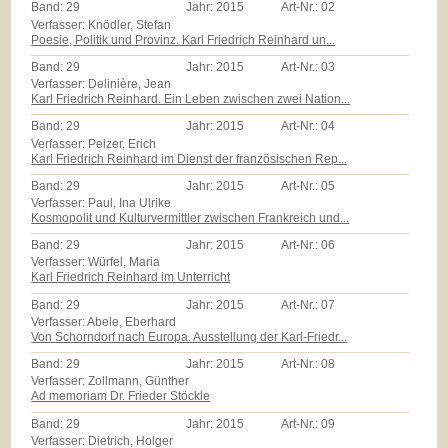
Band:
29
Jahr:
2015
Art-Nr.:
02
Verfasser: Knödler, Stefan
Poesie, Politik und Provinz. Karl Friedrich Reinhard un...
Band:
29
Jahr:
2015
Art-Nr.:
03
Verfasser: Delinière, Jean
Karl Friedrich Reinhard. Ein Leben zwischen zwei Nation...
Band:
29
Jahr:
2015
Art-Nr.:
04
Verfasser: Pelzer, Erich
Karl Friedrich Reinhard im Dienst der französischen Rep...
Band:
29
Jahr:
2015
Art-Nr.:
05
Verfasser: Paul, Ina Ulrike
Kosmopolit und Kulturvermittler zwischen Frankreich und...
Band:
29
Jahr:
2015
Art-Nr.:
06
Verfasser: Würfel, Maria
Karl Friedrich Reinhard im Unterricht
Band:
29
Jahr:
2015
Art-Nr.:
07
Verfasser: Abele, Eberhard
Von Schorndorf nach Europa. Ausstellung der Karl-Friedr...
Band:
29
Jahr:
2015
Art-Nr.:
08
Verfasser: Zollmann, Günther
Ad memoriam Dr. Frieder Stöckle
Band:
29
Jahr:
2015
Art-Nr.:
09
Verfasser: Dietrich, Holger