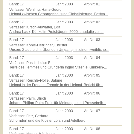
Band:
17
Jahr:
2003
Art-Nr.:
01
Verfasser: Wehling, Hans-Georg
Heimat zwischen Geborgenheit und Globalisierung. Festvo...
Band:
17
Jahr:
2003
Art-Nr.:
02
Verfasser: Kirsch-Auwärter, Edit
Andrea Laux, Künkelin-Preisträgerin 2000. Laudatio zur ...
Band:
17
Jahr:
2003
Art-Nr.:
03
Verfasser: Köhle-Hetzinger, Christel
Unsere Stadtheldin. Über den Umgang mit einem weibliche...
Band:
17
Jahr:
2003
Art-Nr.:
04
Verfasser: Pusch, Luise F.
Terre des Femmes und Gründerin Ingrid Staehle Künkelin-...
Band:
17
Jahr:
2003
Art-Nr.:
05
Verfasser: Reichle-Nolle, Sabine
Heimat in der Frende - Fremde in der Heimat. Bericht üb...
Band:
17
Jahr:
2003
Art-Nr.:
06
Verfasser: Palm, Ulrich
Johann-Philipp-Palm-Preis für Meinungs- und Pressefreih...
Band:
17
Jahr:
2003
Art-Nr.:
07
Verfasser: Fritz, Gerhard
Schorndorf und die Klöster Lorch und Adelberg
Band:
17
Jahr:
2003
Art-Nr.:
08
Verfasser: Morlok, Wolfgang