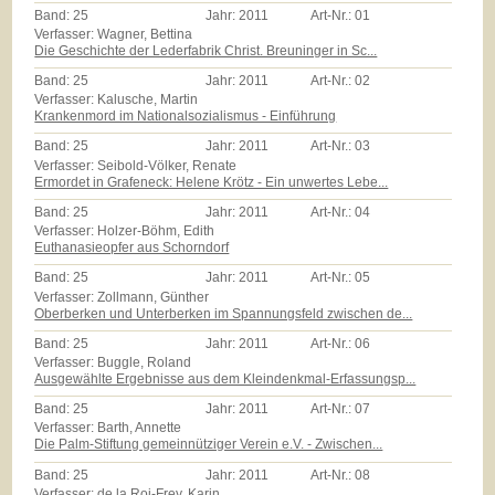
Band:
25
Jahr:
2011
Art-Nr.:
01
Verfasser: Wagner, Bettina
Die Geschichte der Lederfabrik Christ. Breuninger in Sc...
Band:
25
Jahr:
2011
Art-Nr.:
02
Verfasser: Kalusche, Martin
Krankenmord im Nationalsozialismus - Einführung
Band:
25
Jahr:
2011
Art-Nr.:
03
Verfasser: Seibold-Völker, Renate
Ermordet in Grafeneck: Helene Krötz - Ein unwertes Lebe...
Band:
25
Jahr:
2011
Art-Nr.:
04
Verfasser: Holzer-Böhm, Edith
Euthanasieopfer aus Schorndorf
Band:
25
Jahr:
2011
Art-Nr.:
05
Verfasser: Zollmann, Günther
Oberberken und Unterberken im Spannungsfeld zwischen de...
Band:
25
Jahr:
2011
Art-Nr.:
06
Verfasser: Buggle, Roland
Ausgewählte Ergebnisse aus dem Kleindenkmal-Erfassungsp...
Band:
25
Jahr:
2011
Art-Nr.:
07
Verfasser: Barth, Annette
Die Palm-Stiftung gemeinnütziger Verein e.V. - Zwischen...
Band:
25
Jahr:
2011
Art-Nr.:
08
Verfasser: de la Roi-Frey, Karin