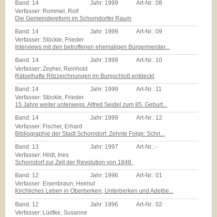
Band:
14
Jahr:
1999
Art-Nr.:
08
Verfasser: Rommel, Rolf
Die Gemeindereform im Schorndorfer Raum
Band:
14
Jahr:
1999
Art-Nr.:
09
Verfasser: Stöckle, Frieder
Interviews mit den betroffenen ehemaligen Bürgermeister...
Band:
14
Jahr:
1999
Art-Nr.:
10
Verfasser: Zeyher, Reinhold
Rätselhafte Ritzzeichnungen im Burgschloß entdeckt
Band:
14
Jahr:
1999
Art-Nr.:
11
Verfasser: Stöckle, Frieder
15 Jahre weiter unterwegs. Alfred Seidel zum 85. Geburt...
Band:
14
Jahr:
1999
Art-Nr.:
12
Verfasser: Fischer, Erhard
Bibliographie der Stadt Schorndorf. Zehnte Folge: Schri...
Band:
13
Jahr:
1997
Art-Nr.:
-
Verfasser: Hildt, Ines
Schorndorf zur Zeit der Revolution von 1848.
Band:
12
Jahr:
1996
Art-Nr.:
01
Verfasser: Eisenbraun, Helmut
Kirchliches Leben in Oberberken, Unterberken und Adelbe...
Band:
12
Jahr:
1996
Art-Nr.:
02
Verfasser: Lüdtke, Susanne