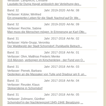
Verfasser: Lamprecht, Christine
Laudatio für Dunja Hayali anlässlich der Verleihung des...
Band:
32
Jahr:
2019-2020
Art-Nr.:
08
Verfasser: Kübler, Winfried
Ein engagiertes Leben für die Stadt. Nachruf auf Dr. We...
Band:
32
Jahr:
2019-2020
Art-Nr.:
09
Verfasser: Reichle, Sabine
Man muss die Menschen mögen. In Erinnerung an Karl-Otto...
Band:
31
Jahr:
2017-2018
Art-Nr.:
02
Verfasser: Härle-Grupp, Veronika
Der Waldbesitz der Stadt Schorndorf. Punktuelle Betrach...
Band:
31
Jahr:
2017-2018
Art-Nr.:
01
Verfasser: Ohm, Matthias Frederic Menke
316 Münzen, verborgen im Kirschenkrieg - der Fund von O...
Band:
31
Jahr:
2017-2018
Art-Nr.:
03
Verfasser: Pienek, Barbara
Gedenken an die Massaker von Tulle und Oradour am 9. un...
Band:
31
Jahr:
2017-2018
Art-Nr.:
04
Verfasser: Reuster, Klaus
Stolpersteine in Schorndorf
Band:
31
Jahr:
2017-2018
Art-Nr.:
05
Verfasser: Zollmann, Günther
Schorndorf in der Nachkriegszeit 1945-1948: Besatzung, ...