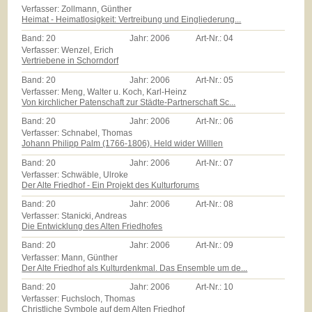
Verfasser: Zollmann, Günther
Heimat - Heimatlosigkeit: Vertreibung und Eingliederung...
Band:
20
Jahr:
2006
Art-Nr.:
04
Verfasser: Wenzel, Erich
Vertriebene in Schorndorf
Band:
20
Jahr:
2006
Art-Nr.:
05
Verfasser: Meng, Walter u. Koch, Karl-Heinz
Von kirchlicher Patenschaft zur Städte-Partnerschaft Sc...
Band:
20
Jahr:
2006
Art-Nr.:
06
Verfasser: Schnabel, Thomas
Johann Philipp Palm (1766-1806). Held wider Willlen
Band:
20
Jahr:
2006
Art-Nr.:
07
Verfasser: Schwäble, Ulroke
Der Alte Friedhof - Ein Projekt des Kulturforums
Band:
20
Jahr:
2006
Art-Nr.:
08
Verfasser: Stanicki, Andreas
Die Entwicklung des Alten Friedhofes
Band:
20
Jahr:
2006
Art-Nr.:
09
Verfasser: Mann, Günther
Der Alte Friedhof als Kulturdenkmal. Das Ensemble um de...
Band:
20
Jahr:
2006
Art-Nr.:
10
Verfasser: Fuchsloch, Thomas
Christliche Symbole auf dem Alten Friedhof