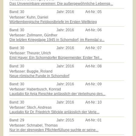
Das Unvereinbare vereinen: Die außergewöhnliche Lebensg...
Band:
30
Jahr:
2016
Art-Nr.:
05
Verfasser: Kuhn, Daniel
Württembergische Feldpostbriefe im Ersten Weltkrieg
Band:
30
Jahr:
2016
Art-Nr.:
06
Verfasser: Zollmann, Günther
Die letzten Kriegstage 1945 in Schorndorf, im Remstal u...
Band:
30
Jahr:
2016
Art-Nr.:
07
Verfasser: Theurer, Ulrich
Emil Hayer. Ein Schorndorfer Bürgermeister. Erster Teil...
Band:
30
Jahr:
2016
Art-Nr.:
08
Verfasser: Buggle, Roland
Neue römische Funde in Schorndorf
Band:
30
Jahr:
2016
Art-Nr.:
09
Verfasser: Haberbusch, Konrad
Laudatio für Anja Reschke anlässlich der Verleihung des...
Band:
30
Jahr:
2016
Art-Nr.:
10
Verfasser: Stoch, Andreas
Laudatio für Dr. Friedrich Stöckle anlässlich der Verle...
Band:
29
Jahr:
2015
Art-Nr.:
01
Verfasser: Schnabel, Thomas
Nur in der strengsten Pflichterfüllung suchte er seine...