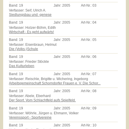
Band:
19
Jahr:
2005
Art-Nr.:
03
Verfasser: Seif, Ulrich A.
Siedlungsbau und -genese
Band:
19
Jahr:
2005
Art-Nr.:
04
Verfasser: Holzer-Böhm, Edith
Wirtschaft - Es geht aufwärts!
Band:
19
Jahr:
2005
Art-Nr.:
05
Verfasser: Eisenbraun, Helmut
Die (Volks-)Schule
Band:
19
Jahr:
2005
Art-Nr.:
06
Verfasser: Frieder Stöckle
Das Kulturleben
Band:
19
Jahr:
2005
Art-Nr.:
07
Verfasser: Reischle, Brigitte u. Wichering, Ingeborg
Arbeitsgemeinschaft Schorndorfer Frauen e. V. Die Schor...
Band:
19
Jahr:
2005
Art-Nr.:
08
Verfasser: Abele, Eberhard
Der Sport. Vom Schlachtfeld aufs Spielfeld.
Band:
19
Jahr:
2005
Art-Nr.:
09
Verfasser: Wöhrle, Jürgen u. Ehmann, Volker
Vereinssport - Sportvereine
Band:
19
Jahr:
2005
Art-Nr.:
10