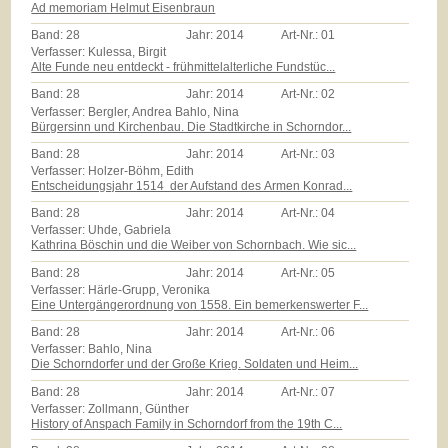
Ad memoriam Helmut Eisenbraun
Band:
28
Jahr:
2014
Art-Nr.:
01
Verfasser: Kulessa, Birgit
Alte Funde neu entdeckt - frühmittelalterliche Fundstüc...
Band:
28
Jahr:
2014
Art-Nr.:
02
Verfasser: Bergler, Andrea Bahlo, Nina
Bürgersinn und Kirchenbau. Die Stadtkirche in Schorndor...
Band:
28
Jahr:
2014
Art-Nr.:
03
Verfasser: Holzer-Böhm, Edith
Entscheidungsjahr 1514  der Aufstand des Armen Konrad...
Band:
28
Jahr:
2014
Art-Nr.:
04
Verfasser: Uhde, Gabriela
Kathrina Böschin und die Weiber von Schornbach. Wie sic...
Band:
28
Jahr:
2014
Art-Nr.:
05
Verfasser: Härle-Grupp, Veronika
Eine Untergängerordnung von 1558. Ein bemerkenswerter F...
Band:
28
Jahr:
2014
Art-Nr.:
06
Verfasser: Bahlo, Nina
Die Schorndorfer und der Große Krieg. Soldaten und Heim...
Band:
28
Jahr:
2014
Art-Nr.:
07
Verfasser: Zollmann, Günther
History of Anspach Family in Schorndorf from the 19th C...