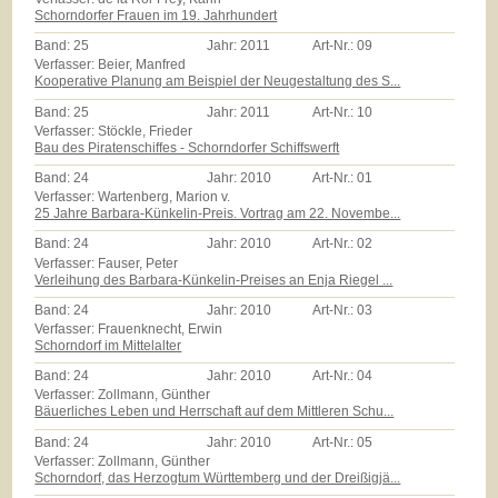
Schorndorfer Frauen im 19. Jahrhundert
Band:
25
Jahr:
2011
Art-Nr.:
09
Verfasser: Beier, Manfred
Kooperative Planung am Beispiel der Neugestaltung des S...
Band:
25
Jahr:
2011
Art-Nr.:
10
Verfasser: Stöckle, Frieder
Bau des Piratenschiffes - Schorndorfer Schiffswerft
Band:
24
Jahr:
2010
Art-Nr.:
01
Verfasser: Wartenberg, Marion v.
25 Jahre Barbara-Künkelin-Preis. Vortrag am 22. Novembe...
Band:
24
Jahr:
2010
Art-Nr.:
02
Verfasser: Fauser, Peter
Verleihung des Barbara-Künkelin-Preises an Enja Riegel ...
Band:
24
Jahr:
2010
Art-Nr.:
03
Verfasser: Frauenknecht, Erwin
Schorndorf im Mittelalter
Band:
24
Jahr:
2010
Art-Nr.:
04
Verfasser: Zollmann, Günther
Bäuerliches Leben und Herrschaft auf dem Mittleren Schu...
Band:
24
Jahr:
2010
Art-Nr.:
05
Verfasser: Zollmann, Günther
Schorndorf, das Herzogtum Württemberg und der Dreißigjä...