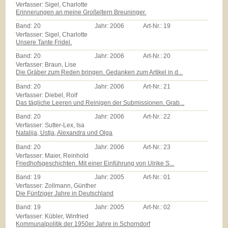
Verfasser: Sigel, Charlotte
Erinnerungen an meine Großeltern Breuninger.
Band:
20
Jahr:
2006
Art-Nr.:
19
Verfasser: Sigel, Charlotte
Unsere Tante Fridel.
Band:
20
Jahr:
2006
Art-Nr.:
20
Verfasser: Braun, Lise
Die Gräber zum Reden bringen. Gedanken zum Artikel in d...
Band:
20
Jahr:
2006
Art-Nr.:
21
Verfasser: Diebel, Rolf
Das tägliche Leeren und Reinigen der Submissionen. Grab...
Band:
20
Jahr:
2006
Art-Nr.:
22
Verfasser: Sutter-Lex, Isa
Natalija, Ustja, Alexandra und Olga
Band:
20
Jahr:
2006
Art-Nr.:
23
Verfasser: Maier, Reinhold
Friedhofsgeschichten. Mit einer Einführung von Ulrike S...
Band:
19
Jahr:
2005
Art-Nr.:
01
Verfasser: Zollmann, Günther
Die Fünfziger Jahre in Deutschland
Band:
19
Jahr:
2005
Art-Nr.:
02
Verfasser: Kübler, Winfried
Kommunalpolitik der 1950er Jahre in Schorndorf