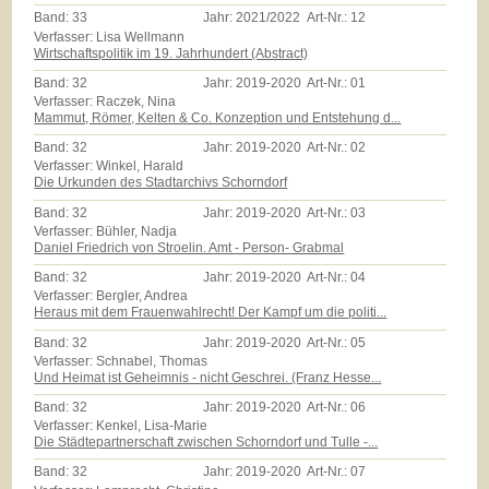
Band:
33
Jahr:
2021/2022
Art-Nr.:
12
Verfasser: Lisa Wellmann
Wirtschaftspolitik im 19. Jahrhundert (Abstract)
Band:
32
Jahr:
2019-2020
Art-Nr.:
01
Verfasser: Raczek, Nina
Mammut, Römer, Kelten & Co. Konzeption und Entstehung d...
Band:
32
Jahr:
2019-2020
Art-Nr.:
02
Verfasser: Winkel, Harald
Die Urkunden des Stadtarchivs Schorndorf
Band:
32
Jahr:
2019-2020
Art-Nr.:
03
Verfasser: Bühler, Nadja
Daniel Friedrich von Stroelin. Amt - Person- Grabmal
Band:
32
Jahr:
2019-2020
Art-Nr.:
04
Verfasser: Bergler, Andrea
Heraus mit dem Frauenwahlrecht! Der Kampf um die politi...
Band:
32
Jahr:
2019-2020
Art-Nr.:
05
Verfasser: Schnabel, Thomas
Und Heimat ist Geheimnis - nicht Geschrei. (Franz Hesse...
Band:
32
Jahr:
2019-2020
Art-Nr.:
06
Verfasser: Kenkel, Lisa-Marie
Die Städtepartnerschaft zwischen Schorndorf und Tulle -...
Band:
32
Jahr:
2019-2020
Art-Nr.:
07