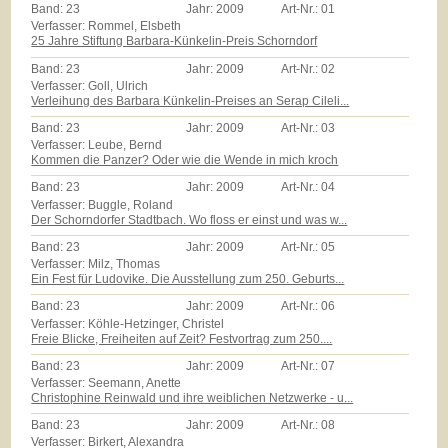
Band:
23
Jahr:
2009
Art-Nr.:
01
Verfasser: Rommel, Elsbeth
25 Jahre Stiftung Barbara-Künkelin-Preis Schorndorf
Band:
23
Jahr:
2009
Art-Nr.:
02
Verfasser: Goll, Ulrich
Verleihung des Barbara Künkelin-Preises an Serap Cileli...
Band:
23
Jahr:
2009
Art-Nr.:
03
Verfasser: Leube, Bernd
Kommen die Panzer? Oder wie die Wende in mich kroch
Band:
23
Jahr:
2009
Art-Nr.:
04
Verfasser: Buggle, Roland
Der Schorndorfer Stadtbach. Wo floss er einst und was w...
Band:
23
Jahr:
2009
Art-Nr.:
05
Verfasser: Milz, Thomas
Ein Fest für Ludovike. Die Ausstellung zum 250. Geburts...
Band:
23
Jahr:
2009
Art-Nr.:
06
Verfasser: Köhle-Hetzinger, Christel
Freie Blicke, Freiheiten auf Zeit? Festvortrag zum 250....
Band:
23
Jahr:
2009
Art-Nr.:
07
Verfasser: Seemann, Anette
Christophine Reinwald und ihre weiblichen Netzwerke - u...
Band:
23
Jahr:
2009
Art-Nr.:
08
Verfasser: Birkert, Alexandra