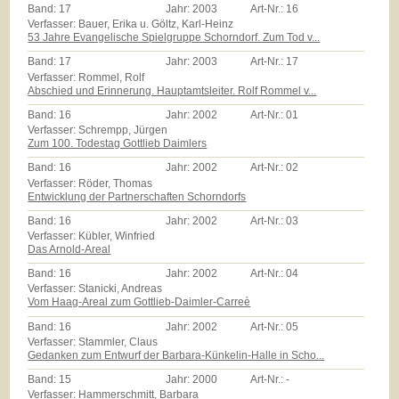
Band:
17
Jahr:
2003
Art-Nr.:
16
Verfasser: Bauer, Erika u. Göltz, Karl-Heinz
53 Jahre Evangelische Spielgruppe Schorndorf. Zum Tod v...
Band:
17
Jahr:
2003
Art-Nr.:
17
Verfasser: Rommel, Rolf
Abschied und Erinnerung. Hauptamtsleiter. Rolf Rommel v...
Band:
16
Jahr:
2002
Art-Nr.:
01
Verfasser: Schrempp, Jürgen
Zum 100. Todestag Gottlieb Daimlers
Band:
16
Jahr:
2002
Art-Nr.:
02
Verfasser: Röder, Thomas
Entwicklung der Partnerschaften Schorndorfs
Band:
16
Jahr:
2002
Art-Nr.:
03
Verfasser: Kübler, Winfried
Das Arnold-Areal
Band:
16
Jahr:
2002
Art-Nr.:
04
Verfasser: Stanicki, Andreas
Vom Haag-Areal zum Gottlieb-Daimler-Carreè
Band:
16
Jahr:
2002
Art-Nr.:
05
Verfasser: Stammler, Claus
Gedanken zum Entwurf der Barbara-Künkelin-Halle in Scho...
Band:
15
Jahr:
2000
Art-Nr.:
-
Verfasser: Hammerschmitt, Barbara