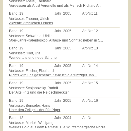
Verfasser: Abele, Eberhard
Vergessen als Artist Verenello und als Mensch Richard A...
Band:
19
Jahr:
2005
Art-Nr.:
11
Verfasser: Theurer, Ulrich
Akzente kirchlichen Lebens
Band:
19
Jahr:
2005
Art-Nr.:
12
Verfasser: Schwäble, Ulrike
50er-Jahre-Kaleidoskop. Alltags- und Sonntagsleben in S...
Band:
19
Jahr:
2005
Art-Nr.:
13
Verfasser: Hildt, Uta
Wundertüte und neue Schuhe
Band:
19
Jahr:
2005
Art-Nr.:
14
Verfasser: Fischer, Eberhard
Nichts wird uns geschenkt...: Wie ich die fünfziger Jah...
Band:
19
Jahr:
2005
Art-Nr.:
15
Verfasser: Svojanovsky, Rudolf
Der Alte Fritz und die Reigschmeckten
Band:
19
Jahr:
2005
Art-Nr.:
16
Verfasser: Benseler, Hans
Über den Zeitgeist der Fünfziger
Band:
18
Jahr:
2004
Art-Nr.:
-
Verfasser: Morlok, Wolfgang
Weißes Gold aus dem Remstal. Die Württembergische Porze...