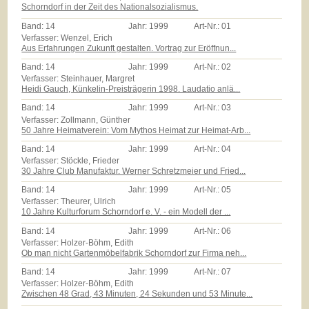
Schorndorf in der Zeit des Nationalsozialismus.
Band:
14
Jahr:
1999
Art-Nr.:
01
Verfasser: Wenzel, Erich
Aus Erfahrungen Zukunft gestalten. Vortrag zur Eröffnun...
Band:
14
Jahr:
1999
Art-Nr.:
02
Verfasser: Steinhauer, Margret
Heidi Gauch, Künkelin-Preisträgerin 1998. Laudatio anlä...
Band:
14
Jahr:
1999
Art-Nr.:
03
Verfasser: Zollmann, Günther
50 Jahre Heimatverein: Vom Mythos Heimat zur Heimat-Arb...
Band:
14
Jahr:
1999
Art-Nr.:
04
Verfasser: Stöckle, Frieder
30 Jahre Club Manufaktur. Werner Schretzmeier und Fried...
Band:
14
Jahr:
1999
Art-Nr.:
05
Verfasser: Theurer, Ulrich
10 Jahre Kulturforum Schorndorf e. V. - ein Modell der ...
Band:
14
Jahr:
1999
Art-Nr.:
06
Verfasser: Holzer-Böhm, Edith
Ob man nicht Gartenmöbelfabrik Schorndorf zur Firma neh...
Band:
14
Jahr:
1999
Art-Nr.:
07
Verfasser: Holzer-Böhm, Edith
Zwischen 48 Grad, 43 Minuten, 24 Sekunden und 53 Minute...