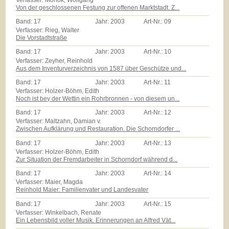
Von der geschlossenen Festung zur offenen Marktstadt. Z...
Band:
17
Jahr:
2003
Art-Nr.:
09
Verfasser: Rieg, Walter
Die Vorstadtstraße
Band:
17
Jahr:
2003
Art-Nr.:
10
Verfasser: Zeyher, Reinhold
Aus dem Inventurverzeichnis von 1587 über Geschütze und...
Band:
17
Jahr:
2003
Art-Nr.:
11
Verfasser: Holzer-Böhm, Edith
Noch ist bey der Wettin ein Rohrbronnen - von diesem un...
Band:
17
Jahr:
2003
Art-Nr.:
12
Verfasser: Maltzahn, Damian v.
Zwischen Aufklärung und Restauration. Die Schorndorfer ...
Band:
17
Jahr:
2003
Art-Nr.:
13
Verfasser: Holzer-Böhm, Edith
Zur Situation der Fremdarbeiter in Schorndorf während d...
Band:
17
Jahr:
2003
Art-Nr.:
14
Verfasser: Maier, Magda
Reinhold Maier: Familienvater und Landesvater
Band:
17
Jahr:
2003
Art-Nr.:
15
Verfasser: Winkelbach, Renate
Ein Lebensbild voller Musik. Erinnerungen an Alfred Vät...