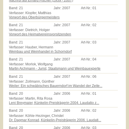
Nachruf auf Erhard Fischer (1939 - 2007)
Band:
21
Jahr:
2007
Art-Nr.:
01
Verfasser: Klopfer, Matthias
Vorwort des Oberbürgermeisters
Band:
21
Jahr:
2007
Art-Nr.:
02
Verfasser: Dietrich, Holger
Vorwort des Heimatvereinsvorsitzenden
Band:
21
Jahr:
2007
Art-Nr.:
03
Verfasser: Hauber, Hermann
Weinbau und Weinhandel in Schorndorf
Band:
21
Jahr:
2007
Art-Nr.:
04
Verfasser: Morlok, Wolfgang
Martin Aichmann - Jurist, Staatsmann und Weinbauexperte
Band:
21
Jahr:
2007
Art-Nr.:
06
Verfasser: Zollmann, Günther
Weiler: Ein schwäbisches Bauerndorf im Wandel der Zeite...
Band:
20
Jahr:
2006
Art-Nr.:
01
Verfasser: Martin, Rita Rosa
Leni Breymaier, Künkelin-Preisträgerin 2004. Laudatio z...
Band:
20
Jahr:
2006
Art-Nr.:
02
Verfasser: Köhle-Hezinger, Christel
Dr. Dagmar Konrad, Künkelin-Preisträgerin 2006. Laudati...
Band:
20
Jahr:
2006
Art-Nr.:
03