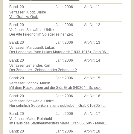
Band:
20
Jahr:
2006
Art-Nr.:
11
Verfasser: Klodt, Ulrike
Von Grab zu Grab
Band:
20
Jahr:
2006
Art-Nr.:
12
Verfasser: Schwäble, Ulrike
Der Alte Friedhof im Spiegel seiner Zeit
Band:
20
Jahr:
2006
Art-Nr.:
13
Verfasser: Marquardt, Lukas
Der Lebenslauf von Lukas Marquardt (1833-1916). Grab 06...
Band:
20
Jahr:
2006
Art-Nr.:
14
Verfasser: Zehender, Karl
Der Zehender - Zehnder oder Zehender ?
Band:
20
Jahr:
2006
Art-Nr.:
15
Verfasser: Schock, Martin
Mit dem Ruckgreben auf die Stör. Grab 040204 - Schock.
Band:
20
Jahr:
2006
Art-Nr.:
16
Verfasser: Schwäble, Ulrike
Nur sehnlich Gedenken ist uns geblieben. Grab 010305 - ...
Band:
20
Jahr:
2006
Art-Nr.:
17
Verfasser: Maier, Reinhold
Im Haus des Stadtbaumeisters Maier. Grab 051505 - Maier...
Band:
20
Jahr:
2006
Art-Nr.:
18