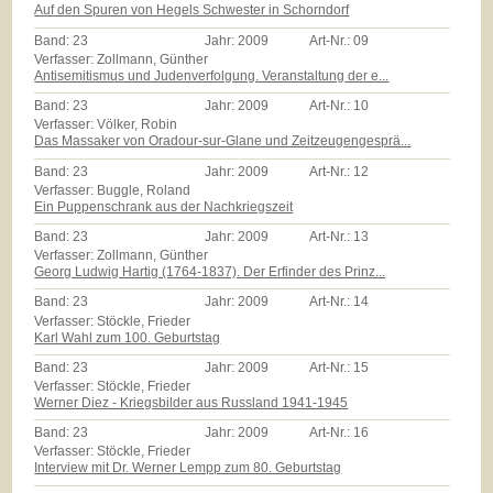
Auf den Spuren von Hegels Schwester in Schorndorf
Band:
23
Jahr:
2009
Art-Nr.:
09
Verfasser: Zollmann, Günther
Antisemitismus und Judenverfolgung. Veranstaltung der e...
Band:
23
Jahr:
2009
Art-Nr.:
10
Verfasser: Völker, Robin
Das Massaker von Oradour-sur-Glane und Zeitzeugengesprä...
Band:
23
Jahr:
2009
Art-Nr.:
12
Verfasser: Buggle, Roland
Ein Puppenschrank aus der Nachkriegszeit
Band:
23
Jahr:
2009
Art-Nr.:
13
Verfasser: Zollmann, Günther
Georg Ludwig Hartig (1764-1837). Der Erfinder des Prinz...
Band:
23
Jahr:
2009
Art-Nr.:
14
Verfasser: Stöckle, Frieder
Karl Wahl zum 100. Geburtstag
Band:
23
Jahr:
2009
Art-Nr.:
15
Verfasser: Stöckle, Frieder
Werner Diez - Kriegsbilder aus Russland 1941-1945
Band:
23
Jahr:
2009
Art-Nr.:
16
Verfasser: Stöckle, Frieder
Interview mit Dr. Werner Lempp zum 80. Geburtstag