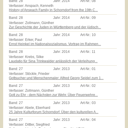
Band:
28
Jahr:
2014
Art-Nr.:
08
Verfasser: Anspach, Kenneth
History of Anspach Family in Schorndorf from the 19th C...
Band:
28
Jahr:
2014
Art-Nr.:
09
Verfasser: Zollmann, Günther
Zur Geschichte der Juden in Württemberg und der jüdisch...
Band:
28
Jahr:
2014
Art-Nr.:
10
Verfasser: Erker, Paul
Ernst Heinkel im Nationalsozialismus. Vortrag im Rahmen...
Band:
28
Jahr:
2014
Art-Nr.:
11
Verfasser: Krebs, Silke
Laudatio für Sina Trinkwalder anlässlich der Verleihung...
Band:
27
Jahr:
2013
Art-Nr.:
01
Verfasser: Stöckle, Frieder
Gottsucher und Menschenmaler: Alfred Georg Seidel zum 1...
Band:
27
Jahr:
2013
Art-Nr.:
02
Verfasser: Zollmann, Günther
Gott zu Ehr - dem Nächsten zur Wehr. Über Feuerwehre...
Band:
27
Jahr:
2013
Art-Nr.:
03
Verfasser: Abele, Eberhard
25 Jahre Kulturforum Schorndorf. Über den kulturellen A...
Band:
27
Jahr:
2013
Art-Nr.:
04
Verfasser: Dittler, Siegfried