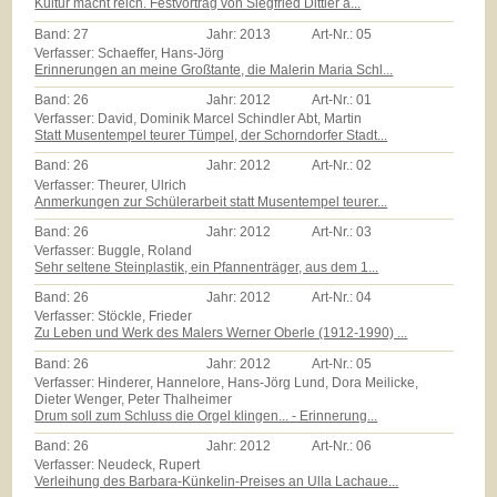
Kultur macht reich. Festvortrag von Siegfried Dittler a...
Band:
27
Jahr:
2013
Art-Nr.:
05
Verfasser: Schaeffer, Hans-Jörg
Erinnerungen an meine Großtante, die Malerin Maria Schl...
Band:
26
Jahr:
2012
Art-Nr.:
01
Verfasser: David, Dominik Marcel Schindler Abt, Martin
Statt Musentempel teurer Tümpel, der Schorndorfer Stadt...
Band:
26
Jahr:
2012
Art-Nr.:
02
Verfasser: Theurer, Ulrich
Anmerkungen zur Schülerarbeit statt Musentempel teurer...
Band:
26
Jahr:
2012
Art-Nr.:
03
Verfasser: Buggle, Roland
Sehr seltene Steinplastik, ein Pfannenträger, aus dem 1...
Band:
26
Jahr:
2012
Art-Nr.:
04
Verfasser: Stöckle, Frieder
Zu Leben und Werk des Malers Werner Oberle (1912-1990) ...
Band:
26
Jahr:
2012
Art-Nr.:
05
Verfasser: Hinderer, Hannelore, Hans-Jörg Lund, Dora Meilicke,
Dieter Wenger, Peter Thalheimer
Drum soll zum Schluss die Orgel klingen... - Erinnerung...
Band:
26
Jahr:
2012
Art-Nr.:
06
Verfasser: Neudeck, Rupert
Verleihung des Barbara-Künkelin-Preises an Ulla Lachaue...