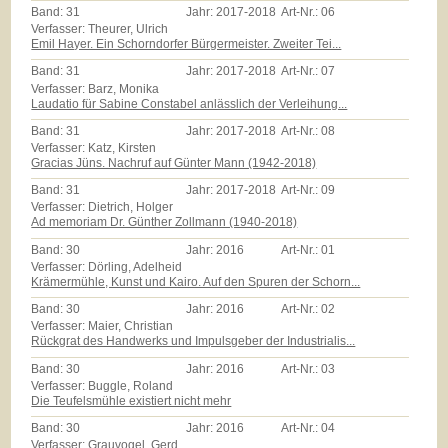
Band:
31
Jahr:
2017-2018
Art-Nr.:
06
Verfasser: Theurer, Ulrich
Emil Hayer. Ein Schorndorfer Bürgermeister. Zweiter Tei...
Band:
31
Jahr:
2017-2018
Art-Nr.:
07
Verfasser: Barz, Monika
Laudatio für Sabine Constabel anlässlich der Verleihung...
Band:
31
Jahr:
2017-2018
Art-Nr.:
08
Verfasser: Katz, Kirsten
Gracias Jüns. Nachruf auf Günter Mann (1942-2018)
Band:
31
Jahr:
2017-2018
Art-Nr.:
09
Verfasser: Dietrich, Holger
Ad memoriam Dr. Günther Zollmann (1940-2018)
Band:
30
Jahr:
2016
Art-Nr.:
01
Verfasser: Dörling, Adelheid
Krämermühle, Kunst und Kairo. Auf den Spuren der Schorn...
Band:
30
Jahr:
2016
Art-Nr.:
02
Verfasser: Maier, Christian
Rückgrat des Handwerks und Impulsgeber der Industrialis...
Band:
30
Jahr:
2016
Art-Nr.:
03
Verfasser: Buggle, Roland
Die Teufelsmühle existiert nicht mehr
Band:
30
Jahr:
2016
Art-Nr.:
04
Verfasser: Grauvogel, Gerd