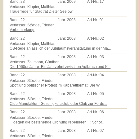
Band:
23
Jahr:
2009
Art-Nr.:
17
Verfasser: Klopfer, Matthias
Trauerrede für Stadtrat Dieter Seelow
Band:
22
Jahr:
2008
Art-Nr.:
01
Verfasser: Stöckle, Frieder
Vorbemerkung
Band:
22
Jahr:
2008
Art-Nr.:
02
Verfasser: Klopfer, Matthias
OB-Rede anlässlich der Jubiläumsveranstaltung in der Ma...
Band:
22
Jahr:
2008
Art-Nr.:
03
Verfasser: Zollmann, Günther
Die 1960er Jahre: Ein Jahrzehnt zwischen Aufbruch und K...
Band:
22
Jahr:
2008
Art-Nr.:
04
Verfasser: Stöckle, Frieder
Spott und politischer Protest im Kabarettformat: Die Wi...
Band:
22
Jahr:
2008
Art-Nr.:
05
Verfasser: Stöckle, Frieder
Club Manufaktur - Geselligkeitsclub oder Club zur Förde...
Band:
22
Jahr:
2008
Art-Nr.:
06
Verfasser: Stöckle, Frieder
... gegen die bestehende Ordnung rebellieren ...: Schor...
Band:
22
Jahr:
2008
Art-Nr.:
07
Verfasser: Stöckle, Frieder