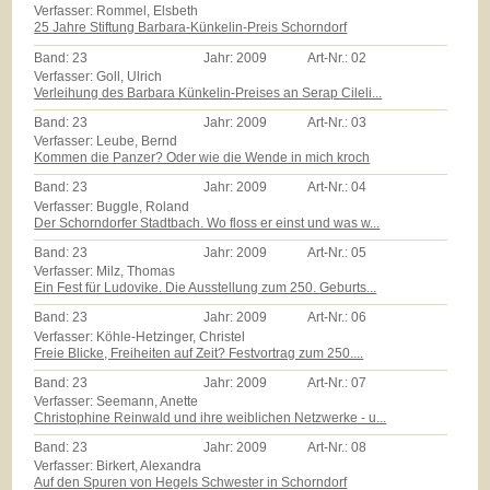
Verfasser: Rommel, Elsbeth
25 Jahre Stiftung Barbara-Künkelin-Preis Schorndorf
Band:
23
Jahr:
2009
Art-Nr.:
02
Verfasser: Goll, Ulrich
Verleihung des Barbara Künkelin-Preises an Serap Cileli...
Band:
23
Jahr:
2009
Art-Nr.:
03
Verfasser: Leube, Bernd
Kommen die Panzer? Oder wie die Wende in mich kroch
Band:
23
Jahr:
2009
Art-Nr.:
04
Verfasser: Buggle, Roland
Der Schorndorfer Stadtbach. Wo floss er einst und was w...
Band:
23
Jahr:
2009
Art-Nr.:
05
Verfasser: Milz, Thomas
Ein Fest für Ludovike. Die Ausstellung zum 250. Geburts...
Band:
23
Jahr:
2009
Art-Nr.:
06
Verfasser: Köhle-Hetzinger, Christel
Freie Blicke, Freiheiten auf Zeit? Festvortrag zum 250....
Band:
23
Jahr:
2009
Art-Nr.:
07
Verfasser: Seemann, Anette
Christophine Reinwald und ihre weiblichen Netzwerke - u...
Band:
23
Jahr:
2009
Art-Nr.:
08
Verfasser: Birkert, Alexandra
Auf den Spuren von Hegels Schwester in Schorndorf