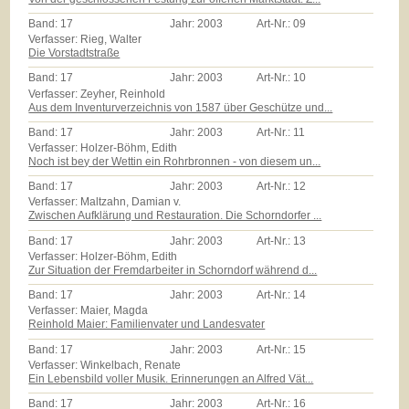
Band:
17
Jahr:
2003
Art-Nr.:
09
Verfasser: Rieg, Walter
Die Vorstadtstraße
Band:
17
Jahr:
2003
Art-Nr.:
10
Verfasser: Zeyher, Reinhold
Aus dem Inventurverzeichnis von 1587 über Geschütze und...
Band:
17
Jahr:
2003
Art-Nr.:
11
Verfasser: Holzer-Böhm, Edith
Noch ist bey der Wettin ein Rohrbronnen - von diesem un...
Band:
17
Jahr:
2003
Art-Nr.:
12
Verfasser: Maltzahn, Damian v.
Zwischen Aufklärung und Restauration. Die Schorndorfer ...
Band:
17
Jahr:
2003
Art-Nr.:
13
Verfasser: Holzer-Böhm, Edith
Zur Situation der Fremdarbeiter in Schorndorf während d...
Band:
17
Jahr:
2003
Art-Nr.:
14
Verfasser: Maier, Magda
Reinhold Maier: Familienvater und Landesvater
Band:
17
Jahr:
2003
Art-Nr.:
15
Verfasser: Winkelbach, Renate
Ein Lebensbild voller Musik. Erinnerungen an Alfred Vät...
Band:
17
Jahr:
2003
Art-Nr.:
16