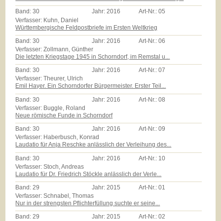
Band:
30
Jahr:
2016
Art-Nr.:
05
Verfasser: Kuhn, Daniel
Württembergische Feldpostbriefe im Ersten Weltkrieg
Band:
30
Jahr:
2016
Art-Nr.:
06
Verfasser: Zollmann, Günther
Die letzten Kriegstage 1945 in Schorndorf, im Remstal u...
Band:
30
Jahr:
2016
Art-Nr.:
07
Verfasser: Theurer, Ulrich
Emil Hayer. Ein Schorndorfer Bürgermeister. Erster Teil...
Band:
30
Jahr:
2016
Art-Nr.:
08
Verfasser: Buggle, Roland
Neue römische Funde in Schorndorf
Band:
30
Jahr:
2016
Art-Nr.:
09
Verfasser: Haberbusch, Konrad
Laudatio für Anja Reschke anlässlich der Verleihung des...
Band:
30
Jahr:
2016
Art-Nr.:
10
Verfasser: Stoch, Andreas
Laudatio für Dr. Friedrich Stöckle anlässlich der Verle...
Band:
29
Jahr:
2015
Art-Nr.:
01
Verfasser: Schnabel, Thomas
Nur in der strengsten Pflichterfüllung suchte er seine...
Band:
29
Jahr:
2015
Art-Nr.:
02