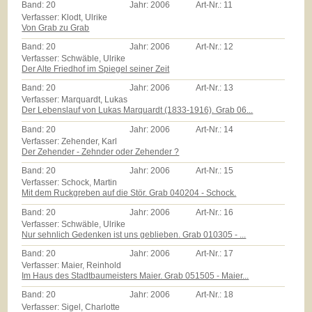
Band:
20
Jahr:
2006
Art-Nr.:
11
Verfasser: Klodt, Ulrike
Von Grab zu Grab
Band:
20
Jahr:
2006
Art-Nr.:
12
Verfasser: Schwäble, Ulrike
Der Alte Friedhof im Spiegel seiner Zeit
Band:
20
Jahr:
2006
Art-Nr.:
13
Verfasser: Marquardt, Lukas
Der Lebenslauf von Lukas Marquardt (1833-1916). Grab 06...
Band:
20
Jahr:
2006
Art-Nr.:
14
Verfasser: Zehender, Karl
Der Zehender - Zehnder oder Zehender ?
Band:
20
Jahr:
2006
Art-Nr.:
15
Verfasser: Schock, Martin
Mit dem Ruckgreben auf die Stör. Grab 040204 - Schock.
Band:
20
Jahr:
2006
Art-Nr.:
16
Verfasser: Schwäble, Ulrike
Nur sehnlich Gedenken ist uns geblieben. Grab 010305 - ...
Band:
20
Jahr:
2006
Art-Nr.:
17
Verfasser: Maier, Reinhold
Im Haus des Stadtbaumeisters Maier. Grab 051505 - Maier...
Band:
20
Jahr:
2006
Art-Nr.:
18
Verfasser: Sigel, Charlotte