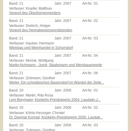
Band:
21
Jahr:
2007
Art-Nr.:
01
Verfasser: Klopfer, Matthias
Vorwort des Oberbürgermeisters
Band:
21
Jahr:
2007
Art-Nr.:
02
Verfasser: Dietrich, Holger
Vorwort des Heimatvereinsvorsitzenden
Band:
21
Jahr:
2007
Art-Nr.:
03
Verfasser: Hauber, Hermann
Weinbau und Weinhandel in Schorndorf
Band:
21
Jahr:
2007
Art-Nr.:
04
Verfasser: Morlok, Wolfgang
Martin Aichmann - Jurist, Staatsmann und Weinbauexperte
Band:
21
Jahr:
2007
Art-Nr.:
06
Verfasser: Zollmann, Günther
Weiler: Ein schwäbisches Bauerndorf im Wandel der Zeite...
Band:
20
Jahr:
2006
Art-Nr.:
01
Verfasser: Martin, Rita Rosa
Leni Breymaier, Künkelin-Preisträgerin 2004. Laudatio z...
Band:
20
Jahr:
2006
Art-Nr.:
02
Verfasser: Köhle-Hezinger, Christel
Dr. Dagmar Konrad, Künkelin-Preisträgerin 2006. Laudati...
Band:
20
Jahr:
2006
Art-Nr.:
03
Verfasser: Zollmann, Günther