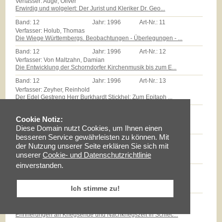
Verfasser: Auge, Oliver
Erwirdig und wolgelert: Der Jurist und Kleriker Dr. Geo...
Band:
12
Jahr:
1996
Art-Nr.:
11
Verfasser: Holub, Thomas
Die Wiege Württembergs. Beobachtungen - Überlegungen - ...
Band:
12
Jahr:
1996
Art-Nr.:
12
Verfasser: Von Maltzahn, Damian
Die Entwicklung der Schorndorfer Kirchenmusik bis zum E...
Band:
12
Jahr:
1996
Art-Nr.:
13
Verfasser: Zeyher, Reinhold
Der Edel Gestreng Herr Burkhardt Stickhel: Zum Epitaph ...
Band:
12
Jahr:
1996
Art-Nr.:
14
Verfasser: Zollmann, Günther
Cookie Notiz:
Massenarmut und landwirtschaftliche Reformen auf dem Sc...
Diese Domain nutzt Cookies, um Ihnen einen
besseren Service gewährleisten zu können. Mit
Band:
12
Jahr:
1996
Art-Nr.:
15
der Nutzung unserer Seite erklären Sie sich mit
Verfasser: Milz, Thomas
unserer
Cookie- und Datenschutzrichtlinie
Götz E.Hübner - ein experimenteller Geschichtspraktiker...
einverstanden.
Band:
12
Jahr:
1996
Art-Nr.:
16
Verfasser: Braun, Lise
Maria Schloz
Ich stimme zu!
Band:
12
Jahr:
1996
Art-Nr.:
17
Verfasser: Fischer, Erhard
Erinnerungen an Kriegsende und Nachkriegszeit in Schlec...