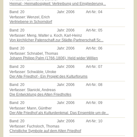
Heimat - Heimatlosigkeit: Vertreibung und Eingliederung...
Band:
20
Jahr:
2006
Art-Nr.:
04
Verfasser: Wenzel, Erich
Vertriebene in Schorndorf
Band:
20
Jahr:
2006
Art-Nr.:
05
Verfasser: Meng, Walter u. Koch, Karl-Heinz
Von kirchlicher Patenschaft zur Städte-Partnerschaft Sc...
Band:
20
Jahr:
2006
Art-Nr.:
06
Verfasser: Schnabel, Thomas
Johann Philipp Palm (1766-1806). Held wider Willlen
Band:
20
Jahr:
2006
Art-Nr.:
07
Verfasser: Schwäble, Ulroke
Der Alte Friedhof - Ein Projekt des Kulturforums
Band:
20
Jahr:
2006
Art-Nr.:
08
Verfasser: Stanicki, Andreas
Die Entwicklung des Alten Friedhofes
Band:
20
Jahr:
2006
Art-Nr.:
09
Verfasser: Mann, Günther
Der Alte Friedhof als Kulturdenkmal. Das Ensemble um de...
Band:
20
Jahr:
2006
Art-Nr.:
10
Verfasser: Fuchsloch, Thomas
Christliche Symbole auf dem Alten Friedhof