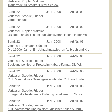
Verfasser: Klopfer, Matthias
Trauerrede für Stadtrat Dieter Seelow
Band:
22
Jahr:
2008
Art-Nr.:
01
Verfasser: Stöckle, Frieder
Vorbemerkung
Band:
22
Jahr:
2008
Art-Nr.:
02
Verfasser: Klopfer, Matthias
OB-Rede anlässlich der Jubiläumsveranstaltung in der Ma...
Band:
22
Jahr:
2008
Art-Nr.:
03
Verfasser: Zollmann, Günther
Die 1960er Jahre: Ein Jahrzehnt zwischen Aufbruch und K...
Band:
22
Jahr:
2008
Art-Nr.:
04
Verfasser: Stöckle, Frieder
Spott und politischer Protest im Kabarettformat: Die Wi...
Band:
22
Jahr:
2008
Art-Nr.:
05
Verfasser: Stöckle, Frieder
Club Manufaktur - Geselligkeitsclub oder Club zur Förde...
Band:
22
Jahr:
2008
Art-Nr.:
06
Verfasser: Stöckle, Frieder
... gegen die bestehende Ordnung rebellieren ...: Schor...
Band:
22
Jahr:
2008
Art-Nr.:
07
Verfasser: Stöckle, Frieder
Kulturkatakombe und politisch-kritischer Keller: Aufbru...