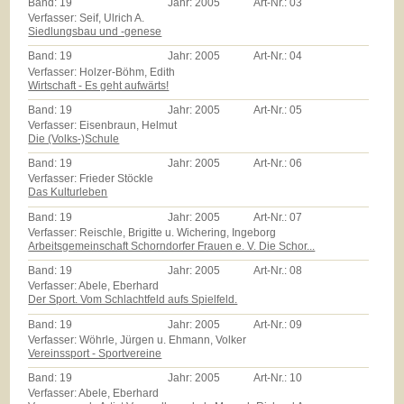
Band:
19
Jahr:
2005
Art-Nr.:
03
Verfasser: Seif, Ulrich A.
Siedlungsbau und -genese
Band:
19
Jahr:
2005
Art-Nr.:
04
Verfasser: Holzer-Böhm, Edith
Wirtschaft - Es geht aufwärts!
Band:
19
Jahr:
2005
Art-Nr.:
05
Verfasser: Eisenbraun, Helmut
Die (Volks-)Schule
Band:
19
Jahr:
2005
Art-Nr.:
06
Verfasser: Frieder Stöckle
Das Kulturleben
Band:
19
Jahr:
2005
Art-Nr.:
07
Verfasser: Reischle, Brigitte u. Wichering, Ingeborg
Arbeitsgemeinschaft Schorndorfer Frauen e. V. Die Schor...
Band:
19
Jahr:
2005
Art-Nr.:
08
Verfasser: Abele, Eberhard
Der Sport. Vom Schlachtfeld aufs Spielfeld.
Band:
19
Jahr:
2005
Art-Nr.:
09
Verfasser: Wöhrle, Jürgen u. Ehmann, Volker
Vereinssport - Sportvereine
Band:
19
Jahr:
2005
Art-Nr.:
10
Verfasser: Abele, Eberhard