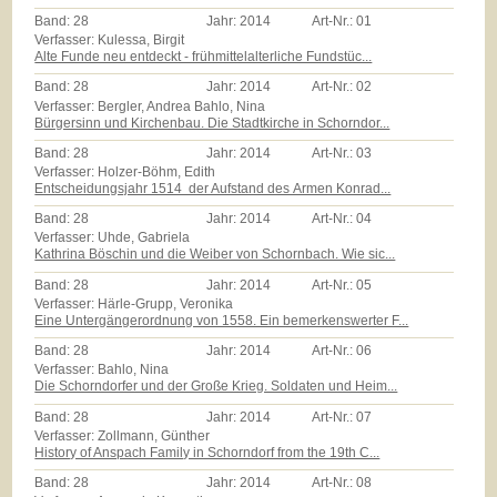
Band:
28
Jahr:
2014
Art-Nr.:
01
Verfasser: Kulessa, Birgit
Alte Funde neu entdeckt - frühmittelalterliche Fundstüc...
Band:
28
Jahr:
2014
Art-Nr.:
02
Verfasser: Bergler, Andrea Bahlo, Nina
Bürgersinn und Kirchenbau. Die Stadtkirche in Schorndor...
Band:
28
Jahr:
2014
Art-Nr.:
03
Verfasser: Holzer-Böhm, Edith
Entscheidungsjahr 1514  der Aufstand des Armen Konrad...
Band:
28
Jahr:
2014
Art-Nr.:
04
Verfasser: Uhde, Gabriela
Kathrina Böschin und die Weiber von Schornbach. Wie sic...
Band:
28
Jahr:
2014
Art-Nr.:
05
Verfasser: Härle-Grupp, Veronika
Eine Untergängerordnung von 1558. Ein bemerkenswerter F...
Band:
28
Jahr:
2014
Art-Nr.:
06
Verfasser: Bahlo, Nina
Die Schorndorfer und der Große Krieg. Soldaten und Heim...
Band:
28
Jahr:
2014
Art-Nr.:
07
Verfasser: Zollmann, Günther
History of Anspach Family in Schorndorf from the 19th C...
Band:
28
Jahr:
2014
Art-Nr.:
08