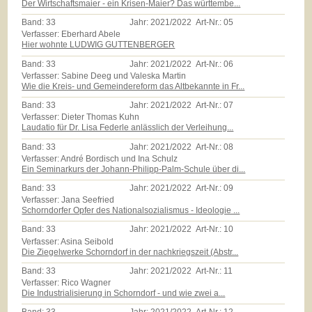
Der Wirtschaftsmaier - ein Krisen-Maier? Das württembe...
Band:
33
Jahr:
2021/2022
Art-Nr.:
05
Verfasser: Eberhard Abele
Hier wohnte LUDWIG GUTTENBERGER
Band:
33
Jahr:
2021/2022
Art-Nr.:
06
Verfasser: Sabine Deeg und Valeska Martin
Wie die Kreis- und Gemeindereform das Altbekannte in Fr...
Band:
33
Jahr:
2021/2022
Art-Nr.:
07
Verfasser: Dieter Thomas Kuhn
Laudatio für Dr. Lisa Federle anlässlich der Verleihung...
Band:
33
Jahr:
2021/2022
Art-Nr.:
08
Verfasser: André Bordisch und Ina Schulz
Ein Seminarkurs der Johann-Philipp-Palm-Schule über di...
Band:
33
Jahr:
2021/2022
Art-Nr.:
09
Verfasser: Jana Seefried
Schorndorfer Opfer des Nationalsozialismus - Ideologie ...
Band:
33
Jahr:
2021/2022
Art-Nr.:
10
Verfasser: Asina Seibold
Die Ziegelwerke Schorndorf in der nachkriegszeit (Abstr...
Band:
33
Jahr:
2021/2022
Art-Nr.:
11
Verfasser: Rico Wagner
Die Industrialisierung in Schorndorf - und wie zwei a...