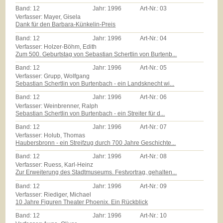
Band:
12
Jahr:
1996
Art-Nr.:
03
Verfasser: Mayer, Gisela
Dank für den Barbara-Künkelin-Preis
Band:
12
Jahr:
1996
Art-Nr.:
04
Verfasser: Holzer-Böhm, Edith
Zum 500. Geburtstag von Sebastian Schertlin von Burtenb...
Band:
12
Jahr:
1996
Art-Nr.:
05
Verfasser: Grupp, Wolfgang
Sebastian Schertlin von Burtenbach - ein Landsknecht wi...
Band:
12
Jahr:
1996
Art-Nr.:
06
Verfasser: Weinbrenner, Ralph
Sebastian Schertlin von Burtenbach - ein Streiter für d...
Band:
12
Jahr:
1996
Art-Nr.:
07
Verfasser: Holub, Thomas
Haubersbronn - ein Streifzug durch 700 Jahre Geschichte...
Band:
12
Jahr:
1996
Art-Nr.:
08
Verfasser: Ruess, Karl-Heinz
Zur Erweiterung des Stadtmuseums. Festvortrag, gehalten...
Band:
12
Jahr:
1996
Art-Nr.:
09
Verfasser: Riediger, Michael
10 Jahre Figuren Theater Phoenix. Ein Rückblick
Band:
12
Jahr:
1996
Art-Nr.:
10