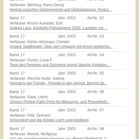
Verfasser: Wehling, Hans-Georg
Heimat zwischen Geborgenheit und Globalisierung. Festvo...
Band:
17
Jahr:
2003
Art-Nr.:
02
Verfasser: Kirsch-Auwärter, Edit
Andrea Laux, Künkelin-Preisträgerin 2000. Laudatio zur ...
Band:
17
Jahr:
2003
Art-Nr.:
03
Verfasser: Köhle-Hetzinger, Christel
Unsere Stadtheldin. Über den Umgang mit einem weibliche...
Band:
17
Jahr:
2003
Art-Nr.:
04
Verfasser: Pusch, Luise F.
Terre des Femmes und Gründerin Ingrid Staehle Künkelin-...
Band:
17
Jahr:
2003
Art-Nr.:
05
Verfasser: Reichle-Nolle, Sabine
Heimat in der Frende - Fremde in der Heimat. Bericht üb...
Band:
17
Jahr:
2003
Art-Nr.:
06
Verfasser: Palm, Ulrich
Johann-Philipp-Palm-Preis für Meinungs- und Pressefreih...
Band:
17
Jahr:
2003
Art-Nr.:
07
Verfasser: Fritz, Gerhard
Schorndorf und die Klöster Lorch und Adelberg
Band:
17
Jahr:
2003
Art-Nr.:
08
Verfasser: Morlok, Wolfgang
Von der geschlossenen Festung zur offenen Marktstadt. Z...