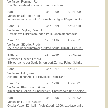
Verfasser: Rommel, Rolf
Die Gemeindereform im Schorndorfer Raum
Band:
14
Jahr:
1999
Art-Nr.:
09
Verfasser: Stöckle, Frieder
Interviews mit den betroffenen ehemaligen Bürgermeister...
Band:
14
Jahr:
1999
Art-Nr.:
10
Verfasser: Zeyher, Reinhold
Rätselhafte Ritzzeichnungen im Burgschloß entdeckt
Band:
14
Jahr:
1999
Art-Nr.:
11
Verfasser: Stöckle, Frieder
15 Jahre weiter unterwegs. Alfred Seidel zum 85. Geburt...
Band:
14
Jahr:
1999
Art-Nr.:
12
Verfasser: Fischer, Erhard
Bibliographie der Stadt Schorndorf. Zehnte Folge: Schri...
Band:
13
Jahr:
1997
Art-Nr.:
-
Verfasser: Hildt, Ines
Schorndorf zur Zeit der Revolution von 1848.
Band:
12
Jahr:
1996
Art-Nr.:
01
Verfasser: Eisenbraun, Helmut
Kirchliches Leben in Oberberken, Unterberken und Adelbe...
Band:
12
Jahr:
1996
Art-Nr.:
02
Verfasser: Lüdtke, Susanne
Gisela Mayer, Künkelin-Preisträgerin 1996. Laudatio anl...