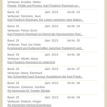
Verfasser: Knödler, Stefan
Poesie, Politik und Provinz. Karl Friedrich Reinhard un...
Band:
29
Jahr:
2015
Art-Nr.:
03
Verfasser: Delinière, Jean
Karl Friedrich Reinhard. Ein Leben zwischen zwei Nation...
Band:
29
Jahr:
2015
Art-Nr.:
04
Verfasser: Pelzer, Erich
Karl Friedrich Reinhard im Dienst der französischen Rep...
Band:
29
Jahr:
2015
Art-Nr.:
05
Verfasser: Paul, Ina Ulrike
Kosmopolit und Kulturvermittler zwischen Frankreich und...
Band:
29
Jahr:
2015
Art-Nr.:
06
Verfasser: Würfel, Maria
Karl Friedrich Reinhard im Unterricht
Band:
29
Jahr:
2015
Art-Nr.:
07
Verfasser: Abele, Eberhard
Von Schorndorf nach Europa. Ausstellung der Karl-Friedr...
Band:
29
Jahr:
2015
Art-Nr.:
08
Verfasser: Zollmann, Günther
Ad memoriam Dr. Frieder Stöckle
Band:
29
Jahr:
2015
Art-Nr.:
09
Verfasser: Dietrich, Holger
Ad memoriam Helmut Eisenbraun