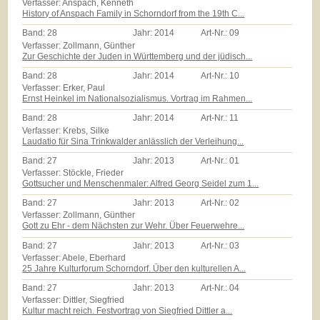
Verfasser: Anspach, Kenneth
History of Anspach Family in Schorndorf from the 19th C...
Band:
28
Jahr:
2014
Art-Nr.:
09
Verfasser: Zollmann, Günther
Zur Geschichte der Juden in Württemberg und der jüdisch...
Band:
28
Jahr:
2014
Art-Nr.:
10
Verfasser: Erker, Paul
Ernst Heinkel im Nationalsozialismus. Vortrag im Rahmen...
Band:
28
Jahr:
2014
Art-Nr.:
11
Verfasser: Krebs, Silke
Laudatio für Sina Trinkwalder anlässlich der Verleihung...
Band:
27
Jahr:
2013
Art-Nr.:
01
Verfasser: Stöckle, Frieder
Gottsucher und Menschenmaler: Alfred Georg Seidel zum 1...
Band:
27
Jahr:
2013
Art-Nr.:
02
Verfasser: Zollmann, Günther
Gott zu Ehr - dem Nächsten zur Wehr. Über Feuerwehre...
Band:
27
Jahr:
2013
Art-Nr.:
03
Verfasser: Abele, Eberhard
25 Jahre Kulturforum Schorndorf. Über den kulturellen A...
Band:
27
Jahr:
2013
Art-Nr.:
04
Verfasser: Dittler, Siegfried
Kultur macht reich. Festvortrag von Siegfried Dittler a...