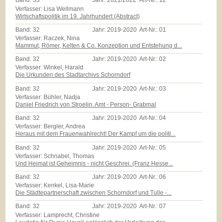
Band:
33
Jahr:
2021/2022
Art-Nr.:
12
Verfasser: Lisa Wellmann
Wirtschaftspolitik im 19. Jahrhundert (Abstract)
Band:
32
Jahr:
2019-2020
Art-Nr.:
01
Verfasser: Raczek, Nina
Mammut, Römer, Kelten & Co. Konzeption und Entstehung d...
Band:
32
Jahr:
2019-2020
Art-Nr.:
02
Verfasser: Winkel, Harald
Die Urkunden des Stadtarchivs Schorndorf
Band:
32
Jahr:
2019-2020
Art-Nr.:
03
Verfasser: Bühler, Nadja
Daniel Friedrich von Stroelin. Amt - Person- Grabmal
Band:
32
Jahr:
2019-2020
Art-Nr.:
04
Verfasser: Bergler, Andrea
Heraus mit dem Frauenwahlrecht! Der Kampf um die politi...
Band:
32
Jahr:
2019-2020
Art-Nr.:
05
Verfasser: Schnabel, Thomas
Und Heimat ist Geheimnis - nicht Geschrei. (Franz Hesse...
Band:
32
Jahr:
2019-2020
Art-Nr.:
06
Verfasser: Kenkel, Lisa-Marie
Die Städtepartnerschaft zwischen Schorndorf und Tulle -...
Band:
32
Jahr:
2019-2020
Art-Nr.:
07
Verfasser: Lamprecht, Christine