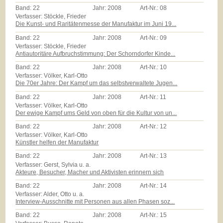
Band:
22
Jahr:
2008
Art-Nr.:
08
Verfasser: Stöckle, Frieder
Die Kunst- und Raritätenmesse der Manufaktur im Juni 19...
Band:
22
Jahr:
2008
Art-Nr.:
09
Verfasser: Stöckle, Frieder
Antiautoritäre Aufbruchstimmung: Der Schorndorfer Kinde...
Band:
22
Jahr:
2008
Art-Nr.:
10
Verfasser: Völker, Karl-Otto
Die 70er Jahre: Der Kampf um das selbstverwaltete Jugen...
Band:
22
Jahr:
2008
Art-Nr.:
11
Verfasser: Völker, Karl-Otto
Der ewige Kampf ums Geld von oben für die Kultur von un...
Band:
22
Jahr:
2008
Art-Nr.:
12
Verfasser: Völker, Karl-Otto
Künstler helfen der Manufaktur
Band:
22
Jahr:
2008
Art-Nr.:
13
Verfasser: Gerst, Sylvia u. a.
Akteure, Besucher, Macher und Aktivisten erinnern sich
Band:
22
Jahr:
2008
Art-Nr.:
14
Verfasser: Alder, Otto u. a.
Interview-Ausschnitte mit Personen aus allen Phasen soz...
Band:
22
Jahr:
2008
Art-Nr.:
15