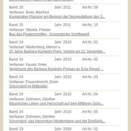
Band:
25
Jahr:
2011
Art-Nr.:
09
Verfasser: Beier, Manfred
Kooperative Planung am Beispiel der Neugestaltung des S...
Band:
25
Jahr:
2011
Art-Nr.:
10
Verfasser: Stöckle, Frieder
Bau des Piratenschiffes - Schorndorfer Schiffswerft
Band:
24
Jahr:
2010
Art-Nr.:
01
Verfasser: Wartenberg, Marion v.
25 Jahre Barbara-Künkelin-Preis. Vortrag am 22. Novembe...
Band:
24
Jahr:
2010
Art-Nr.:
02
Verfasser: Fauser, Peter
Verleihung des Barbara-Künkelin-Preises an Enja Riegel ...
Band:
24
Jahr:
2010
Art-Nr.:
03
Verfasser: Frauenknecht, Erwin
Schorndorf im Mittelalter
Band:
24
Jahr:
2010
Art-Nr.:
04
Verfasser: Zollmann, Günther
Bäuerliches Leben und Herrschaft auf dem Mittleren Schu...
Band:
24
Jahr:
2010
Art-Nr.:
05
Verfasser: Zollmann, Günther
Schorndorf, das Herzogtum Württemberg und der Dreißigjä...
Band:
23
Jahr:
2009
Art-Nr.:
01