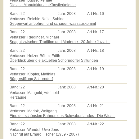
Verfasser: Busse, Renate
Die alte Manufaktur als Künstlerkolonie
Band:
22
Jahr:
2008
Art-Nr.:
16
Verfasser: Reichle-Nolle, Sabine
Gegenwart anbohren und schauen was rauskommt
Band:
22
Jahr:
2008
Art-Nr.:
17
Verfasser: Riedinger, Michael
Spagat zwischen Tradition und Moderne - 20 Jahre Jazzcl...
Band:
22
Jahr:
2008
Art-Nr.:
18
Verfasser: Holzer-Böhm, Edith
Überblick über die aktuellen Schorndorfer Stiftungen
Band:
22
Jahr:
2008
Art-Nr.:
19
Verfasser: Klopfer, Matthias
Bürgerstiftung Schorndorf
Band:
22
Jahr:
2008
Art-Nr.:
20
Verfasser: Mangold, Adelheid
Herzauge
Band:
22
Jahr:
2008
Art-Nr.:
21
Verfasser: Morlok, Wolfgang
Eine der schönsten Bahnen des Schwabenlandes - Die Wies...
Band:
22
Jahr:
2008
Art-Nr.:
22
Verfasser: Wandel, Uwe Jens
Nachruf auf Erhard Fischer (1939 - 2007)