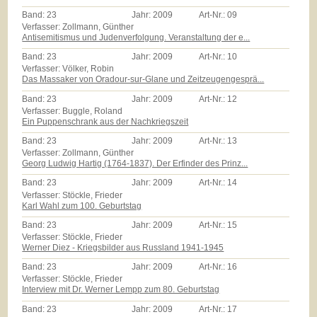
Band:
23
Jahr:
2009
Art-Nr.:
09
Verfasser: Zollmann, Günther
Antisemitismus und Judenverfolgung. Veranstaltung der e...
Band:
23
Jahr:
2009
Art-Nr.:
10
Verfasser: Völker, Robin
Das Massaker von Oradour-sur-Glane und Zeitzeugengesprä...
Band:
23
Jahr:
2009
Art-Nr.:
12
Verfasser: Buggle, Roland
Ein Puppenschrank aus der Nachkriegszeit
Band:
23
Jahr:
2009
Art-Nr.:
13
Verfasser: Zollmann, Günther
Georg Ludwig Hartig (1764-1837). Der Erfinder des Prinz...
Band:
23
Jahr:
2009
Art-Nr.:
14
Verfasser: Stöckle, Frieder
Karl Wahl zum 100. Geburtstag
Band:
23
Jahr:
2009
Art-Nr.:
15
Verfasser: Stöckle, Frieder
Werner Diez - Kriegsbilder aus Russland 1941-1945
Band:
23
Jahr:
2009
Art-Nr.:
16
Verfasser: Stöckle, Frieder
Interview mit Dr. Werner Lempp zum 80. Geburtstag
Band:
23
Jahr:
2009
Art-Nr.:
17