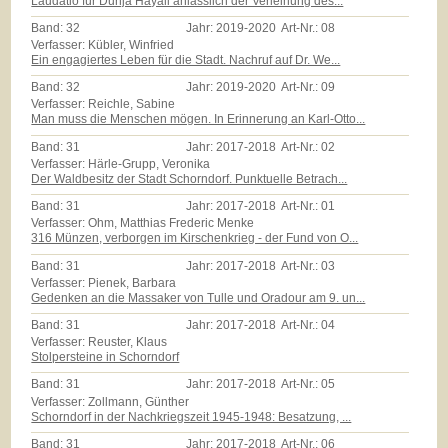
Laudatio für Dunja Hayali anlässlich der Verleihung des...
Band:
32
Jahr:
2019-2020
Art-Nr.:
08
Verfasser: Kübler, Winfried
Ein engagiertes Leben für die Stadt. Nachruf auf Dr. We...
Band:
32
Jahr:
2019-2020
Art-Nr.:
09
Verfasser: Reichle, Sabine
Man muss die Menschen mögen. In Erinnerung an Karl-Otto...
Band:
31
Jahr:
2017-2018
Art-Nr.:
02
Verfasser: Härle-Grupp, Veronika
Der Waldbesitz der Stadt Schorndorf. Punktuelle Betrach...
Band:
31
Jahr:
2017-2018
Art-Nr.:
01
Verfasser: Ohm, Matthias Frederic Menke
316 Münzen, verborgen im Kirschenkrieg - der Fund von O...
Band:
31
Jahr:
2017-2018
Art-Nr.:
03
Verfasser: Pienek, Barbara
Gedenken an die Massaker von Tulle und Oradour am 9. un...
Band:
31
Jahr:
2017-2018
Art-Nr.:
04
Verfasser: Reuster, Klaus
Stolpersteine in Schorndorf
Band:
31
Jahr:
2017-2018
Art-Nr.:
05
Verfasser: Zollmann, Günther
Schorndorf in der Nachkriegszeit 1945-1948: Besatzung, ...
Band:
31
Jahr:
2017-2018
Art-Nr.:
06