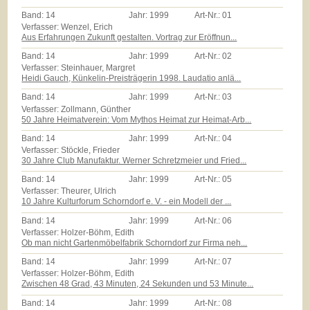
Band:
14
Jahr:
1999
Art-Nr.:
01
Verfasser: Wenzel, Erich
Aus Erfahrungen Zukunft gestalten. Vortrag zur Eröffnun...
Band:
14
Jahr:
1999
Art-Nr.:
02
Verfasser: Steinhauer, Margret
Heidi Gauch, Künkelin-Preisträgerin 1998. Laudatio anlä...
Band:
14
Jahr:
1999
Art-Nr.:
03
Verfasser: Zollmann, Günther
50 Jahre Heimatverein: Vom Mythos Heimat zur Heimat-Arb...
Band:
14
Jahr:
1999
Art-Nr.:
04
Verfasser: Stöckle, Frieder
30 Jahre Club Manufaktur. Werner Schretzmeier und Fried...
Band:
14
Jahr:
1999
Art-Nr.:
05
Verfasser: Theurer, Ulrich
10 Jahre Kulturforum Schorndorf e. V. - ein Modell der ...
Band:
14
Jahr:
1999
Art-Nr.:
06
Verfasser: Holzer-Böhm, Edith
Ob man nicht Gartenmöbelfabrik Schorndorf zur Firma neh...
Band:
14
Jahr:
1999
Art-Nr.:
07
Verfasser: Holzer-Böhm, Edith
Zwischen 48 Grad, 43 Minuten, 24 Sekunden und 53 Minute...
Band:
14
Jahr:
1999
Art-Nr.:
08