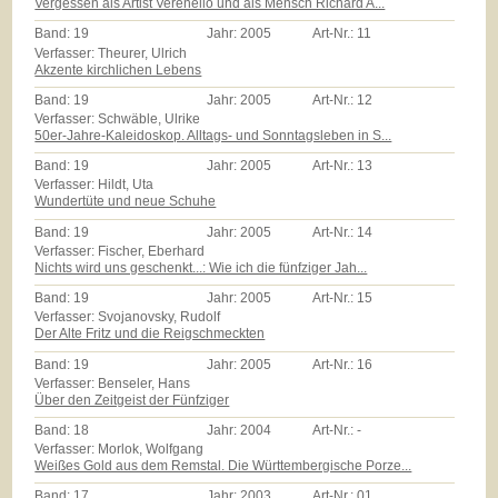
Vergessen als Artist Verenello und als Mensch Richard A...
Band:
19
Jahr:
2005
Art-Nr.:
11
Verfasser: Theurer, Ulrich
Akzente kirchlichen Lebens
Band:
19
Jahr:
2005
Art-Nr.:
12
Verfasser: Schwäble, Ulrike
50er-Jahre-Kaleidoskop. Alltags- und Sonntagsleben in S...
Band:
19
Jahr:
2005
Art-Nr.:
13
Verfasser: Hildt, Uta
Wundertüte und neue Schuhe
Band:
19
Jahr:
2005
Art-Nr.:
14
Verfasser: Fischer, Eberhard
Nichts wird uns geschenkt...: Wie ich die fünfziger Jah...
Band:
19
Jahr:
2005
Art-Nr.:
15
Verfasser: Svojanovsky, Rudolf
Der Alte Fritz und die Reigschmeckten
Band:
19
Jahr:
2005
Art-Nr.:
16
Verfasser: Benseler, Hans
Über den Zeitgeist der Fünfziger
Band:
18
Jahr:
2004
Art-Nr.:
-
Verfasser: Morlok, Wolfgang
Weißes Gold aus dem Remstal. Die Württembergische Porze...
Band:
17
Jahr:
2003
Art-Nr.:
01