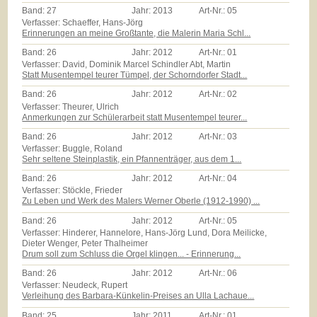
Band:
27
Jahr:
2013
Art-Nr.:
05
Verfasser: Schaeffer, Hans-Jörg
Erinnerungen an meine Großtante, die Malerin Maria Schl...
Band:
26
Jahr:
2012
Art-Nr.:
01
Verfasser: David, Dominik Marcel Schindler Abt, Martin
Statt Musentempel teurer Tümpel, der Schorndorfer Stadt...
Band:
26
Jahr:
2012
Art-Nr.:
02
Verfasser: Theurer, Ulrich
Anmerkungen zur Schülerarbeit statt Musentempel teurer...
Band:
26
Jahr:
2012
Art-Nr.:
03
Verfasser: Buggle, Roland
Sehr seltene Steinplastik, ein Pfannenträger, aus dem 1...
Band:
26
Jahr:
2012
Art-Nr.:
04
Verfasser: Stöckle, Frieder
Zu Leben und Werk des Malers Werner Oberle (1912-1990) ...
Band:
26
Jahr:
2012
Art-Nr.:
05
Verfasser: Hinderer, Hannelore, Hans-Jörg Lund, Dora Meilicke,
Dieter Wenger, Peter Thalheimer
Drum soll zum Schluss die Orgel klingen... - Erinnerung...
Band:
26
Jahr:
2012
Art-Nr.:
06
Verfasser: Neudeck, Rupert
Verleihung des Barbara-Künkelin-Preises an Ulla Lachaue...
Band:
25
Jahr:
2011
Art-Nr.:
01