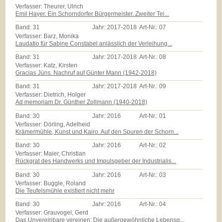
Verfasser: Theurer, Ulrich
Emil Hayer. Ein Schorndorfer Bürgermeister. Zweiter Tei...
Band:
31
Jahr:
2017-2018
Art-Nr.:
07
Verfasser: Barz, Monika
Laudatio für Sabine Constabel anlässlich der Verleihung...
Band:
31
Jahr:
2017-2018
Art-Nr.:
08
Verfasser: Katz, Kirsten
Gracias Jüns. Nachruf auf Günter Mann (1942-2018)
Band:
31
Jahr:
2017-2018
Art-Nr.:
09
Verfasser: Dietrich, Holger
Ad memoriam Dr. Günther Zollmann (1940-2018)
Band:
30
Jahr:
2016
Art-Nr.:
01
Verfasser: Dörling, Adelheid
Krämermühle, Kunst und Kairo. Auf den Spuren der Schorn...
Band:
30
Jahr:
2016
Art-Nr.:
02
Verfasser: Maier, Christian
Rückgrat des Handwerks und Impulsgeber der Industrialis...
Band:
30
Jahr:
2016
Art-Nr.:
03
Verfasser: Buggle, Roland
Die Teufelsmühle existiert nicht mehr
Band:
30
Jahr:
2016
Art-Nr.:
04
Verfasser: Grauvogel, Gerd
Das Unvereinbare vereinen: Die außergewöhnliche Lebensg...