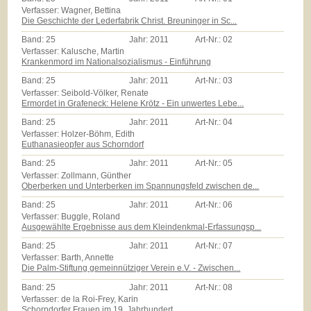
Verfasser: Wagner, Bettina
Die Geschichte der Lederfabrik Christ. Breuninger in Sc...
Band:
25
Jahr:
2011
Art-Nr.:
02
Verfasser: Kalusche, Martin
Krankenmord im Nationalsozialismus - Einführung
Band:
25
Jahr:
2011
Art-Nr.:
03
Verfasser: Seibold-Völker, Renate
Ermordet in Grafeneck: Helene Krötz - Ein unwertes Lebe...
Band:
25
Jahr:
2011
Art-Nr.:
04
Verfasser: Holzer-Böhm, Edith
Euthanasieopfer aus Schorndorf
Band:
25
Jahr:
2011
Art-Nr.:
05
Verfasser: Zollmann, Günther
Oberberken und Unterberken im Spannungsfeld zwischen de...
Band:
25
Jahr:
2011
Art-Nr.:
06
Verfasser: Buggle, Roland
Ausgewählte Ergebnisse aus dem Kleindenkmal-Erfassungsp...
Band:
25
Jahr:
2011
Art-Nr.:
07
Verfasser: Barth, Annette
Die Palm-Stiftung gemeinnütziger Verein e.V. - Zwischen...
Band:
25
Jahr:
2011
Art-Nr.:
08
Verfasser: de la Roi-Frey, Karin
Schorndorfer Frauen im 19. Jahrhundert