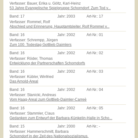
Verfasser: Bauer, Erika u. Göltz, Karl-Heinz
53 Jahre Evangelische Spielgruppe Schorndorf. Zum Tod v...
Band:
17
Jahr:
2003
Art-Nr.:
17
Verfasser: Rommel, Rolf
Abschied und Erinnerung. Hauptamtsleiter. Rolf Rommel v...
Band:
16
Jahr:
2002
Art-Nr.:
01
Verfasser: Schrempp, Jürgen
Zum 100. Todestag Gottlieb Daimlers
Band:
16
Jahr:
2002
Art-Nr.:
02
Verfasser: Röder, Thomas
Entwicklung der Partnerschaften Schorndorfs
Band:
16
Jahr:
2002
Art-Nr.:
03
Verfasser: Kübler, Winfried
Das Arnold-Areal
Band:
16
Jahr:
2002
Art-Nr.:
04
Verfasser: Stanicki, Andreas
Vom Haag-Areal zum Gottlieb-Daimler-Carreè
Band:
16
Jahr:
2002
Art-Nr.:
05
Verfasser: Stammler, Claus
Gedanken zum Entwurf der Barbara-Künkelin-Halle in Scho...
Band:
15
Jahr:
2000
Art-Nr.:
-
Verfasser: Hammerschmitt, Barbara
Schorndorf in der Zeit des Nationalsozialismus.