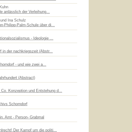
 Kuhn
le anlässlich der Verleihung...
 und Ina Schulz
n-Philipp-Palm-Schule über di...
ionalsozialismus - Ideologie ...
 in der nachkriegszeit (Abstr...
chorndorf - und wie zwei a...
ahrhundert (Abstract)
Co. Konzeption und Entstehung d...
chivs Schorndorf
lin. Amt - Person- Grabmal
recht! Der Kampf um die politi...