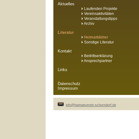
Aktuelles
Laufenden Projekte
Vereinsaktivitäten
Veranstaltungstipps
Archiv
Literatur
Heimatblätter
Sonstige Literatur
Kontakt
Beitrittserklärung
Ansprechpartner
Links
Datenschutz
Impressum
info@heimatverein-schorndorf.de