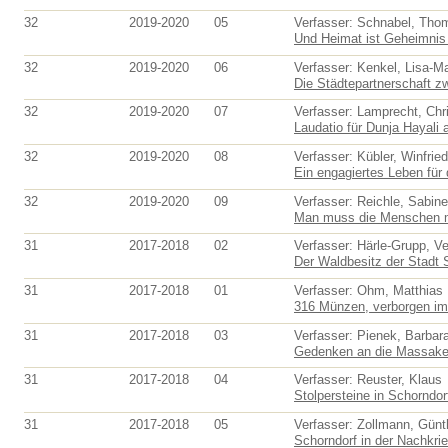
32
2019-2020
05
Verfasser: Schnabel, Tho
Und Heimat ist Geheimnis 
32
2019-2020
06
Verfasser: Kenkel, Lisa-Ma
Die Städtepartnerschaft zw
32
2019-2020
07
Verfasser: Lamprecht, Chri
Laudatio für Dunja Hayali a
32
2019-2020
08
Verfasser: Kübler, Winfried
Ein engagiertes Leben für 
32
2019-2020
09
Verfasser: Reichle, Sabine
Man muss die Menschen mö
31
2017-2018
02
Verfasser: Härle-Grupp, V
Der Waldbesitz der Stadt S
31
2017-2018
01
Verfasser: Ohm, Matthias
316 Münzen, verborgen im 
31
2017-2018
03
Verfasser: Pienek, Barbar
Gedenken an die Massaker
31
2017-2018
04
Verfasser: Reuster, Klaus
Stolpersteine in Schorndor
31
2017-2018
05
Verfasser: Zollmann, Günt
Schorndorf in der Nachkrie