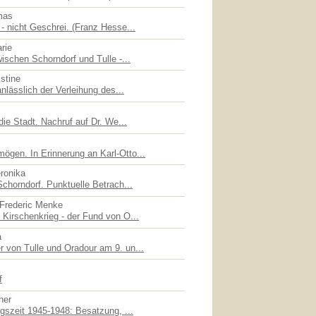
mas
- nicht Geschrei. (Franz Hesse...
rie
ischen Schorndorf und Tulle -...
stine
nlässlich der Verleihung des...
die Stadt. Nachruf auf Dr. We...
gen. In Erinnerung an Karl-Otto...
eronika
chorndorf. Punktuelle Betrach...
 Frederic Menke
Kirschenkrieg - der Fund von O...
a
 von Tulle und Oradour am 9. un...
f
her
gszeit 1945-1948: Besatzung, ...