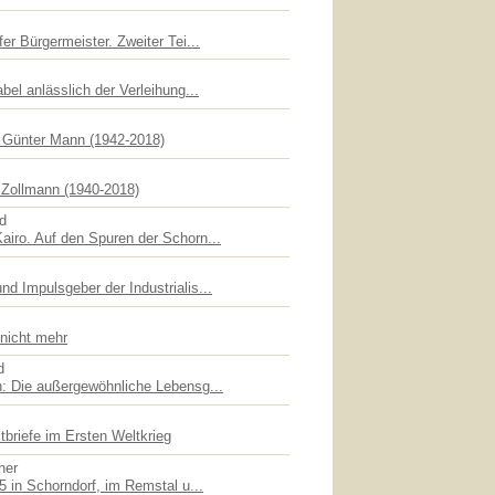
er Bürgermeister. Zweiter Tei...
bel anlässlich der Verleihung...
f Günter Mann (1942-2018)
Zollmann (1940-2018)
id
iro. Auf den Spuren der Schorn...
d Impulsgeber der Industrialis...
 nicht mehr
d
: Die außergewöhnliche Lebensg...
briefe im Ersten Weltkrieg
her
5 in Schorndorf, im Remstal u...