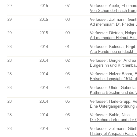
29
2015
07
Verfasser: Abele, Eberhar
Von Schorndorf nach Europa
29
2015
08
Verfasser: Zollmann, Günt
Ad memoriam Dr. Frieder 
29
2015
09
Verfasser: Dietrich, Holger
Ad memoriam Helmut Eis
28
2014
01
Verfasser: Kulessa, Birgit
Alte Funde neu entdeckt - f
28
2014
02
Verfasser: Bergler, Andrea
Bürgersinn und Kirchenbau.
28
2014
03
Verfasser: Holzer-Böhm, E
Entscheidungsjahr 1514  
28
2014
04
Verfasser: Uhde, Gabriela
Kathrina Böschin und die 
28
2014
05
Verfasser: Härle-Grupp, V
Eine Untergängerordnung v
28
2014
06
Verfasser: Bahlo, Nina
Die Schorndorfer und der 
28
2014
07
Verfasser: Zollmann, Günt
History of Anspach Family 