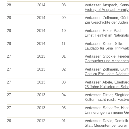
28
2014
08
Verfasser: Anspach, Kenn
History of Anspach Family 
28
2014
09
Verfasser: Zollmann, Günt
Zur Geschichte der Juden 
28
2014
10
Verfasser: Erker, Paul
Ernst Heinkel im National
28
2014
11
Verfasser: Krebs, Silke
Laudatio für Sina Trinkwald
27
2013
01
Verfasser: Stöckle, Friede
Gottsucher und Menschenma
27
2013
02
Verfasser: Zollmann, Günt
Gott zu Ehr - dem Nächst
27
2013
03
Verfasser: Abele, Eberhar
25 Jahre Kulturforum Schor
27
2013
04
Verfasser: Dittler, Siegfrie
Kultur macht reich. Festvor
27
2013
05
Verfasser: Schaeffer, Han
Erinnerungen an meine Gro
26
2012
01
Verfasser: David, Dominik 
Statt Musentempel teurer 