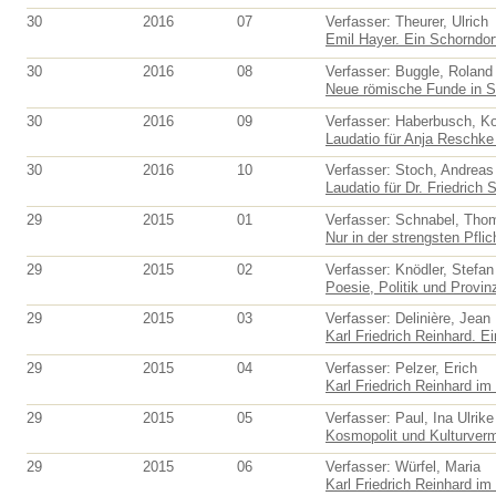
30
2016
07
Verfasser: Theurer, Ulrich
Emil Hayer. Ein Schorndorf
30
2016
08
Verfasser: Buggle, Roland
Neue römische Funde in S
30
2016
09
Verfasser: Haberbusch, K
Laudatio für Anja Reschke 
30
2016
10
Verfasser: Stoch, Andreas
Laudatio für Dr. Friedrich S
29
2015
01
Verfasser: Schnabel, Tho
Nur in der strengsten Pflic
29
2015
02
Verfasser: Knödler, Stefan
Poesie, Politik und Provinz
29
2015
03
Verfasser: Delinière, Jean
Karl Friedrich Reinhard. E
29
2015
04
Verfasser: Pelzer, Erich
Karl Friedrich Reinhard im
29
2015
05
Verfasser: Paul, Ina Ulrike
Kosmopolit und Kulturvermi
29
2015
06
Verfasser: Würfel, Maria
Karl Friedrich Reinhard im 