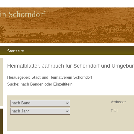
in Schorndorf
Startseite
Heimatblätter, Jahrbuch für Schorndorf und Umgebu
Herausgeber: Stadt und Heimatverein Schorndorf
Suche: nach Bänden oder Einzeltiteln
Verfasser
Titel