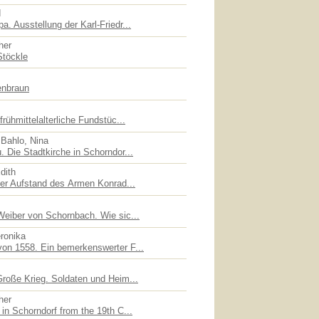
d
. Ausstellung der Karl-Friedr...
her
Stöckle
enbraun
rühmittelalterliche Fundstüc...
 Bahlo, Nina
 Die Stadtkirche in Schorndor...
dith
der Aufstand des Armen Konrad...
Weiber von Schornbach. Wie sic...
eronika
on 1558. Ein bemerkenswerter F...
Große Krieg. Soldaten und Heim...
her
in Schorndorf from the 19th C...