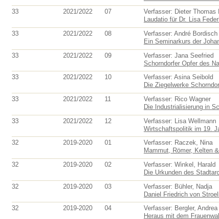
33
2021/2022
07
Verfasser: Dieter Thomas
Laudatio für Dr. Lisa Feder
33
2021/2022
08
Verfasser: André Bordisch
Ein Seminarkurs der Johan
33
2021/2022
09
Verfasser: Jana Seefried
Schorndorfer Opfer des Nat
33
2021/2022
10
Verfasser: Asina Seibold
Die Ziegelwerke Schorndorf
33
2021/2022
11
Verfasser: Rico Wagner
Die Industrialisierung in S
33
2021/2022
12
Verfasser: Lisa Wellmann
Wirtschaftspolitik im 19. J
32
2019-2020
01
Verfasser: Raczek, Nina
Mammut, Römer, Kelten & 
32
2019-2020
02
Verfasser: Winkel, Harald
Die Urkunden des Stadtar
32
2019-2020
03
Verfasser: Bühler, Nadja
Daniel Friedrich von Stroe
32
2019-2020
04
Verfasser: Bergler, Andrea
Heraus mit dem Frauenwahl