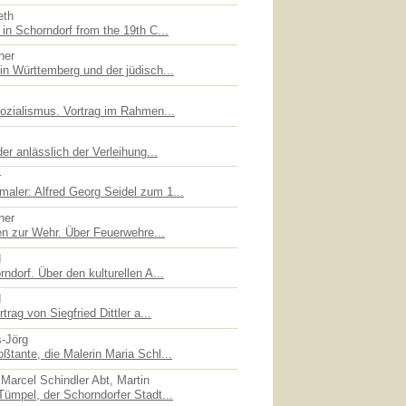
eth
in Schorndorf from the 19th C...
her
in Württemberg und der jüdisch...
sozialismus. Vortrag im Rahmen...
er anlässlich der Verleihung...
r
ler: Alfred Georg Seidel zum 1...
her
en zur Wehr. Über Feuerwehre...
d
ndorf. Über den kulturellen A...
d
trag von Siegfried Dittler a...
s-Jörg
ßtante, die Malerin Maria Schl...
Marcel Schindler Abt, Martin
Tümpel, der Schorndorfer Stadt...