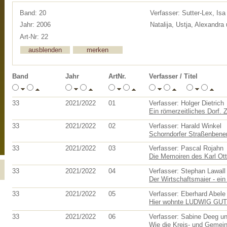
Band: 20
Verfasser: Sutter-Lex, Isa
Jahr: 2006
Natalija, Ustja, Alexandra
Art-Nr: 22
Band
Jahr
ArtNr.
Verfasser / Titel
33
2021/2022
01
Verfasser: Holger Dietrich
Ein römerzeitliches Dorf. 
33
2021/2022
02
Verfasser: Harald Winkel
Schorndorfer Straßenbenen
33
2021/2022
03
Verfasser: Pascal Rojahn
Die Memoiren des Karl Otto
33
2021/2022
04
Verfasser: Stephan Lawall
Der Wirtschaftsmaier - ei
33
2021/2022
05
Verfasser: Eberhard Abele
Hier wohnte LUDWIG G
33
2021/2022
06
Verfasser: Sabine Deeg un
Wie die Kreis- und Gemein