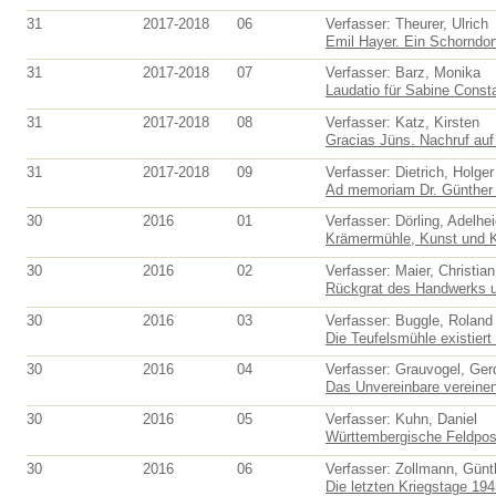
31
2017-2018
06
Verfasser: Theurer, Ulrich
Emil Hayer. Ein Schorndorf
31
2017-2018
07
Verfasser: Barz, Monika
Laudatio für Sabine Consta
31
2017-2018
08
Verfasser: Katz, Kirsten
Gracias Jüns. Nachruf au
31
2017-2018
09
Verfasser: Dietrich, Holger
Ad memoriam Dr. Günther 
30
2016
01
Verfasser: Dörling, Adelhe
Krämermühle, Kunst und Ka
30
2016
02
Verfasser: Maier, Christian
Rückgrat des Handwerks un
30
2016
03
Verfasser: Buggle, Roland
Die Teufelsmühle existiert
30
2016
04
Verfasser: Grauvogel, Ger
Das Unvereinbare vereinen
30
2016
05
Verfasser: Kuhn, Daniel
Württembergische Feldpost
30
2016
06
Verfasser: Zollmann, Günt
Die letzten Kriegstage 194