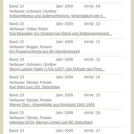
Band:
23
Jahr:
2009
Art-Nr.:
09
Verfasser: Zollmann, Günther
Antisemitismus und Judenverfolgung. Veranstaltung der e...
Band:
23
Jahr:
2009
Art-Nr.:
10
Verfasser: Völker, Robin
Das Massaker von Oradour-sur-Glane und Zeitzeugengesprä...
Band:
23
Jahr:
2009
Art-Nr.:
12
Verfasser: Buggle, Roland
Ein Puppenschrank aus der Nachkriegszeit
Band:
23
Jahr:
2009
Art-Nr.:
13
Verfasser: Zollmann, Günther
Georg Ludwig Hartig (1764-1837). Der Erfinder des Prinz...
Band:
23
Jahr:
2009
Art-Nr.:
14
Verfasser: Stöckle, Frieder
Karl Wahl zum 100. Geburtstag
Band:
23
Jahr:
2009
Art-Nr.:
15
Verfasser: Stöckle, Frieder
Werner Diez - Kriegsbilder aus Russland 1941-1945
Band:
23
Jahr:
2009
Art-Nr.:
16
Verfasser: Stöckle, Frieder
Interview mit Dr. Werner Lempp zum 80. Geburtstag
Band:
23
Jahr:
2009
Art-Nr.:
17