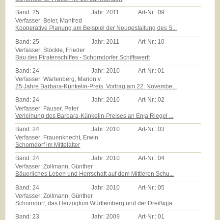
Band:
25
Jahr:
2011
Art-Nr.:
09
Verfasser: Beier, Manfred
Kooperative Planung am Beispiel der Neugestaltung des S...
Band:
25
Jahr:
2011
Art-Nr.:
10
Verfasser: Stöckle, Frieder
Bau des Piratenschiffes - Schorndorfer Schiffswerft
Band:
24
Jahr:
2010
Art-Nr.:
01
Verfasser: Wartenberg, Marion v.
25 Jahre Barbara-Künkelin-Preis. Vortrag am 22. Novembe...
Band:
24
Jahr:
2010
Art-Nr.:
02
Verfasser: Fauser, Peter
Verleihung des Barbara-Künkelin-Preises an Enja Riegel ...
Band:
24
Jahr:
2010
Art-Nr.:
03
Verfasser: Frauenknecht, Erwin
Schorndorf im Mittelalter
Band:
24
Jahr:
2010
Art-Nr.:
04
Verfasser: Zollmann, Günther
Bäuerliches Leben und Herrschaft auf dem Mittleren Schu...
Band:
24
Jahr:
2010
Art-Nr.:
05
Verfasser: Zollmann, Günther
Schorndorf, das Herzogtum Württemberg und der Dreißigjä...
Band:
23
Jahr:
2009
Art-Nr.:
01