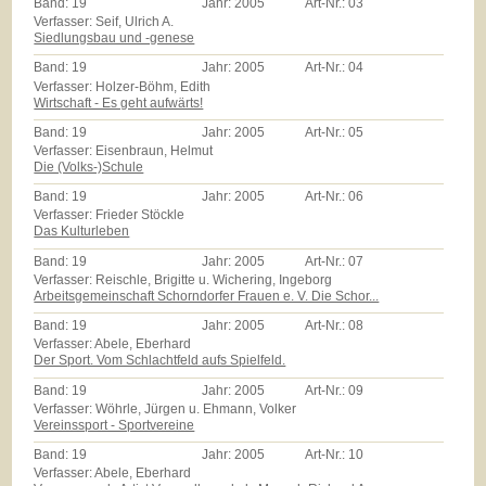
Band:
19
Jahr:
2005
Art-Nr.:
03
Verfasser: Seif, Ulrich A.
Siedlungsbau und -genese
Band:
19
Jahr:
2005
Art-Nr.:
04
Verfasser: Holzer-Böhm, Edith
Wirtschaft - Es geht aufwärts!
Band:
19
Jahr:
2005
Art-Nr.:
05
Verfasser: Eisenbraun, Helmut
Die (Volks-)Schule
Band:
19
Jahr:
2005
Art-Nr.:
06
Verfasser: Frieder Stöckle
Das Kulturleben
Band:
19
Jahr:
2005
Art-Nr.:
07
Verfasser: Reischle, Brigitte u. Wichering, Ingeborg
Arbeitsgemeinschaft Schorndorfer Frauen e. V. Die Schor...
Band:
19
Jahr:
2005
Art-Nr.:
08
Verfasser: Abele, Eberhard
Der Sport. Vom Schlachtfeld aufs Spielfeld.
Band:
19
Jahr:
2005
Art-Nr.:
09
Verfasser: Wöhrle, Jürgen u. Ehmann, Volker
Vereinssport - Sportvereine
Band:
19
Jahr:
2005
Art-Nr.:
10
Verfasser: Abele, Eberhard