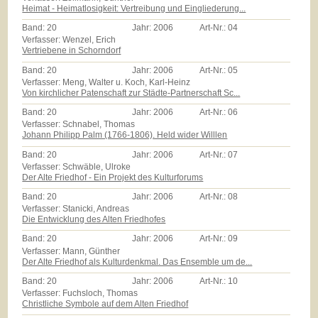
Heimat - Heimatlosigkeit: Vertreibung und Eingliederung...
Band:
20
Jahr:
2006
Art-Nr.:
04
Verfasser: Wenzel, Erich
Vertriebene in Schorndorf
Band:
20
Jahr:
2006
Art-Nr.:
05
Verfasser: Meng, Walter u. Koch, Karl-Heinz
Von kirchlicher Patenschaft zur Städte-Partnerschaft Sc...
Band:
20
Jahr:
2006
Art-Nr.:
06
Verfasser: Schnabel, Thomas
Johann Philipp Palm (1766-1806). Held wider Willlen
Band:
20
Jahr:
2006
Art-Nr.:
07
Verfasser: Schwäble, Ulroke
Der Alte Friedhof - Ein Projekt des Kulturforums
Band:
20
Jahr:
2006
Art-Nr.:
08
Verfasser: Stanicki, Andreas
Die Entwicklung des Alten Friedhofes
Band:
20
Jahr:
2006
Art-Nr.:
09
Verfasser: Mann, Günther
Der Alte Friedhof als Kulturdenkmal. Das Ensemble um de...
Band:
20
Jahr:
2006
Art-Nr.:
10
Verfasser: Fuchsloch, Thomas
Christliche Symbole auf dem Alten Friedhof