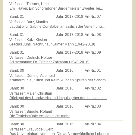
Verfasser: Theurer, Ulrich
Emil Hayer. Ein Schorndorfer Bürgermeister. Zweiter Tei...
Band:
31
Jahr:
2017-2018
Art-Nr.:
07
Verfasser: Barz, Monika
Laudatio für Sabine Constabel anlässlich der Verleihung...
Band:
31
Jahr:
2017-2018
Art-Nr.:
08
Verfasser: Katz, Kirsten
Gracias Jüns. Nachruf auf Günter Mann (1942-2018)
Band:
31
Jahr:
2017-2018
Art-Nr.:
09
Verfasser: Dietrich, Holger
Ad memoriam Dr. Günther Zollmann (1940-2018)
Band:
30
Jahr:
2016
Art-Nr.:
01
Verfasser: Dörling, Adelheid
Krämermühle, Kunst und Kairo. Auf den Spuren der Schorn...
Band:
30
Jahr:
2016
Art-Nr.:
02
Verfasser: Maier, Christian
Rückgrat des Handwerks und Impulsgeber der Industrialis...
Band:
30
Jahr:
2016
Art-Nr.:
03
Verfasser: Buggle, Roland
Die Teufelsmühle existiert nicht mehr
Band:
30
Jahr:
2016
Art-Nr.:
04
Verfasser: Grauvogel, Gerd
Das Unvereinbare vereinen: Die außergewöhnliche Lebensg...