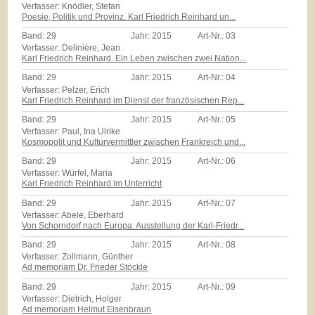
Verfasser: Knödler, Stefan
Poesie, Politik und Provinz. Karl Friedrich Reinhard un...
Band:
29
Jahr:
2015
Art-Nr.:
03
Verfasser: Delinière, Jean
Karl Friedrich Reinhard. Ein Leben zwischen zwei Nation...
Band:
29
Jahr:
2015
Art-Nr.:
04
Verfasser: Pelzer, Erich
Karl Friedrich Reinhard im Dienst der französischen Rep...
Band:
29
Jahr:
2015
Art-Nr.:
05
Verfasser: Paul, Ina Ulrike
Kosmopolit und Kulturvermittler zwischen Frankreich und...
Band:
29
Jahr:
2015
Art-Nr.:
06
Verfasser: Würfel, Maria
Karl Friedrich Reinhard im Unterricht
Band:
29
Jahr:
2015
Art-Nr.:
07
Verfasser: Abele, Eberhard
Von Schorndorf nach Europa. Ausstellung der Karl-Friedr...
Band:
29
Jahr:
2015
Art-Nr.:
08
Verfasser: Zollmann, Günther
Ad memoriam Dr. Frieder Stöckle
Band:
29
Jahr:
2015
Art-Nr.:
09
Verfasser: Dietrich, Holger
Ad memoriam Helmut Eisenbraun