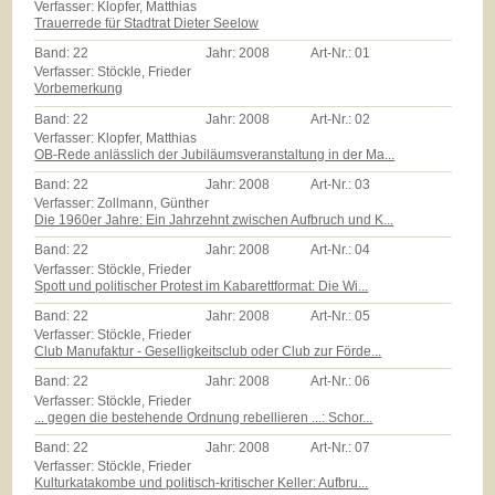
Verfasser: Klopfer, Matthias
Trauerrede für Stadtrat Dieter Seelow
Band:
22
Jahr:
2008
Art-Nr.:
01
Verfasser: Stöckle, Frieder
Vorbemerkung
Band:
22
Jahr:
2008
Art-Nr.:
02
Verfasser: Klopfer, Matthias
OB-Rede anlässlich der Jubiläumsveranstaltung in der Ma...
Band:
22
Jahr:
2008
Art-Nr.:
03
Verfasser: Zollmann, Günther
Die 1960er Jahre: Ein Jahrzehnt zwischen Aufbruch und K...
Band:
22
Jahr:
2008
Art-Nr.:
04
Verfasser: Stöckle, Frieder
Spott und politischer Protest im Kabarettformat: Die Wi...
Band:
22
Jahr:
2008
Art-Nr.:
05
Verfasser: Stöckle, Frieder
Club Manufaktur - Geselligkeitsclub oder Club zur Förde...
Band:
22
Jahr:
2008
Art-Nr.:
06
Verfasser: Stöckle, Frieder
... gegen die bestehende Ordnung rebellieren ...: Schor...
Band:
22
Jahr:
2008
Art-Nr.:
07
Verfasser: Stöckle, Frieder
Kulturkatakombe und politisch-kritischer Keller: Aufbru...