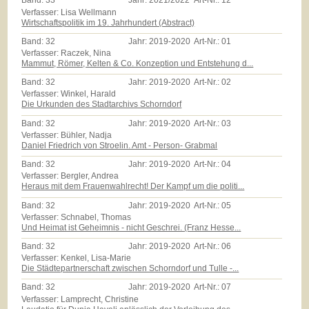
Band:
33
Jahr:
2021/2022
Art-Nr.:
12
Verfasser: Lisa Wellmann
Wirtschaftspolitik im 19. Jahrhundert (Abstract)
Band:
32
Jahr:
2019-2020
Art-Nr.:
01
Verfasser: Raczek, Nina
Mammut, Römer, Kelten & Co. Konzeption und Entstehung d...
Band:
32
Jahr:
2019-2020
Art-Nr.:
02
Verfasser: Winkel, Harald
Die Urkunden des Stadtarchivs Schorndorf
Band:
32
Jahr:
2019-2020
Art-Nr.:
03
Verfasser: Bühler, Nadja
Daniel Friedrich von Stroelin. Amt - Person- Grabmal
Band:
32
Jahr:
2019-2020
Art-Nr.:
04
Verfasser: Bergler, Andrea
Heraus mit dem Frauenwahlrecht! Der Kampf um die politi...
Band:
32
Jahr:
2019-2020
Art-Nr.:
05
Verfasser: Schnabel, Thomas
Und Heimat ist Geheimnis - nicht Geschrei. (Franz Hesse...
Band:
32
Jahr:
2019-2020
Art-Nr.:
06
Verfasser: Kenkel, Lisa-Marie
Die Städtepartnerschaft zwischen Schorndorf und Tulle -...
Band:
32
Jahr:
2019-2020
Art-Nr.:
07
Verfasser: Lamprecht, Christine