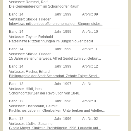
Verfasser: Rommel, Rolf
Die Gemeindereform im Schorndorfer Raum
Band:
14
Jahr:
1999
Art-Nr.:
09
Verfasser: Stöckle, Frieder
Interviews mit den betroffenen ehemaligen Bürgermeister...
Band:
14
Jahr:
1999
Art-Nr.:
10
Verfasser: Zeyher, Reinhold
Rätselhafte Ritzzeichnungen im Burgschloß entdeckt
Band:
14
Jahr:
1999
Art-Nr.:
11
Verfasser: Stöckle, Frieder
15 Jahre weiter unterwegs. Alfred Seidel zum 85. Geburt...
Band:
14
Jahr:
1999
Art-Nr.:
12
Verfasser: Fischer, Erhard
Bibliographie der Stadt Schorndorf. Zehnte Folge: Schri...
Band:
13
Jahr:
1997
Art-Nr.:
-
Verfasser: Hildt, Ines
Schorndorf zur Zeit der Revolution von 1848.
Band:
12
Jahr:
1996
Art-Nr.:
01
Verfasser: Eisenbraun, Helmut
Kirchliches Leben in Oberberken, Unterberken und Adelbe...
Band:
12
Jahr:
1996
Art-Nr.:
02
Verfasser: Lüdtke, Susanne
Gisela Mayer, Künkelin-Preisträgerin 1996. Laudatio anl...