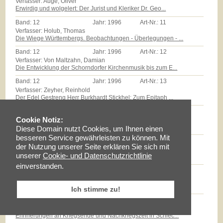
Verfasser: Auge, Oliver
Erwirdig und wolgelert: Der Jurist und Kleriker Dr. Geo...
Band:
12
Jahr:
1996
Art-Nr.:
11
Verfasser: Holub, Thomas
Die Wiege Württembergs. Beobachtungen - Überlegungen - ...
Band:
12
Jahr:
1996
Art-Nr.:
12
Verfasser: Von Maltzahn, Damian
Die Entwicklung der Schorndorfer Kirchenmusik bis zum E...
Band:
12
Jahr:
1996
Art-Nr.:
13
Verfasser: Zeyher, Reinhold
Der Edel Gestreng Herr Burkhardt Stickhel: Zum Epitaph ...
Band:
12
Jahr:
1996
Art-Nr.:
14
Verfasser: Zollmann, Günther
Cookie Notiz:
Massenarmut und landwirtschaftliche Reformen auf dem Sc...
Diese Domain nutzt Cookies, um Ihnen einen
besseren Service gewährleisten zu können. Mit
Band:
12
Jahr:
1996
Art-Nr.:
15
der Nutzung unserer Seite erklären Sie sich mit
Verfasser: Milz, Thomas
unserer
Cookie- und Datenschutzrichtlinie
Götz E.Hübner - ein experimenteller Geschichtspraktiker...
einverstanden.
Band:
12
Jahr:
1996
Art-Nr.:
16
Verfasser: Braun, Lise
Maria Schloz
Ich stimme zu!
Band:
12
Jahr:
1996
Art-Nr.:
17
Verfasser: Fischer, Erhard
Erinnerungen an Kriegsende und Nachkriegszeit in Schlec...