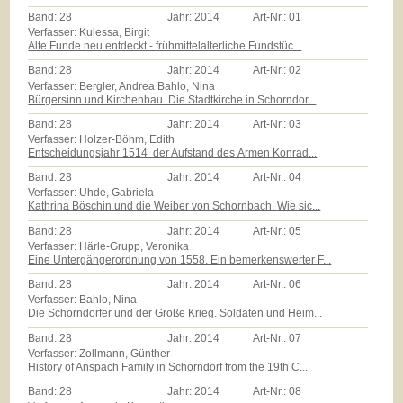
Band:
28
Jahr:
2014
Art-Nr.:
01
Verfasser: Kulessa, Birgit
Alte Funde neu entdeckt - frühmittelalterliche Fundstüc...
Band:
28
Jahr:
2014
Art-Nr.:
02
Verfasser: Bergler, Andrea Bahlo, Nina
Bürgersinn und Kirchenbau. Die Stadtkirche in Schorndor...
Band:
28
Jahr:
2014
Art-Nr.:
03
Verfasser: Holzer-Böhm, Edith
Entscheidungsjahr 1514  der Aufstand des Armen Konrad...
Band:
28
Jahr:
2014
Art-Nr.:
04
Verfasser: Uhde, Gabriela
Kathrina Böschin und die Weiber von Schornbach. Wie sic...
Band:
28
Jahr:
2014
Art-Nr.:
05
Verfasser: Härle-Grupp, Veronika
Eine Untergängerordnung von 1558. Ein bemerkenswerter F...
Band:
28
Jahr:
2014
Art-Nr.:
06
Verfasser: Bahlo, Nina
Die Schorndorfer und der Große Krieg. Soldaten und Heim...
Band:
28
Jahr:
2014
Art-Nr.:
07
Verfasser: Zollmann, Günther
History of Anspach Family in Schorndorf from the 19th C...
Band:
28
Jahr:
2014
Art-Nr.:
08