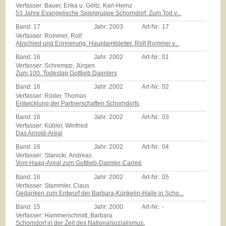
Verfasser: Bauer, Erika u. Göltz, Karl-Heinz
53 Jahre Evangelische Spielgruppe Schorndorf. Zum Tod v...
Band:
17
Jahr:
2003
Art-Nr.:
17
Verfasser: Rommel, Rolf
Abschied und Erinnerung. Hauptamtsleiter. Rolf Rommel v...
Band:
16
Jahr:
2002
Art-Nr.:
01
Verfasser: Schrempp, Jürgen
Zum 100. Todestag Gottlieb Daimlers
Band:
16
Jahr:
2002
Art-Nr.:
02
Verfasser: Röder, Thomas
Entwicklung der Partnerschaften Schorndorfs
Band:
16
Jahr:
2002
Art-Nr.:
03
Verfasser: Kübler, Winfried
Das Arnold-Areal
Band:
16
Jahr:
2002
Art-Nr.:
04
Verfasser: Stanicki, Andreas
Vom Haag-Areal zum Gottlieb-Daimler-Carreè
Band:
16
Jahr:
2002
Art-Nr.:
05
Verfasser: Stammler, Claus
Gedanken zum Entwurf der Barbara-Künkelin-Halle in Scho...
Band:
15
Jahr:
2000
Art-Nr.:
-
Verfasser: Hammerschmitt, Barbara
Schorndorf in der Zeit des Nationalsozialismus.