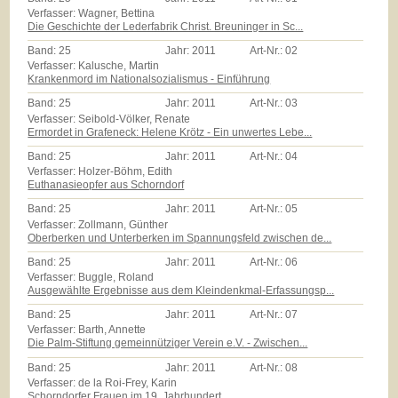
Verfasser: Wagner, Bettina
Die Geschichte der Lederfabrik Christ. Breuninger in Sc...
Band:
25
Jahr:
2011
Art-Nr.:
02
Verfasser: Kalusche, Martin
Krankenmord im Nationalsozialismus - Einführung
Band:
25
Jahr:
2011
Art-Nr.:
03
Verfasser: Seibold-Völker, Renate
Ermordet in Grafeneck: Helene Krötz - Ein unwertes Lebe...
Band:
25
Jahr:
2011
Art-Nr.:
04
Verfasser: Holzer-Böhm, Edith
Euthanasieopfer aus Schorndorf
Band:
25
Jahr:
2011
Art-Nr.:
05
Verfasser: Zollmann, Günther
Oberberken und Unterberken im Spannungsfeld zwischen de...
Band:
25
Jahr:
2011
Art-Nr.:
06
Verfasser: Buggle, Roland
Ausgewählte Ergebnisse aus dem Kleindenkmal-Erfassungsp...
Band:
25
Jahr:
2011
Art-Nr.:
07
Verfasser: Barth, Annette
Die Palm-Stiftung gemeinnütziger Verein e.V. - Zwischen...
Band:
25
Jahr:
2011
Art-Nr.:
08
Verfasser: de la Roi-Frey, Karin
Schorndorfer Frauen im 19. Jahrhundert