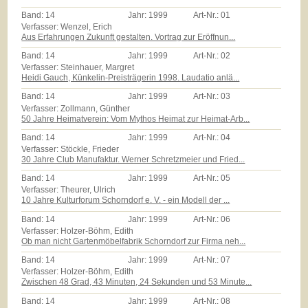
Band:
14
Jahr:
1999
Art-Nr.:
01
Verfasser: Wenzel, Erich
Aus Erfahrungen Zukunft gestalten. Vortrag zur Eröffnun...
Band:
14
Jahr:
1999
Art-Nr.:
02
Verfasser: Steinhauer, Margret
Heidi Gauch, Künkelin-Preisträgerin 1998. Laudatio anlä...
Band:
14
Jahr:
1999
Art-Nr.:
03
Verfasser: Zollmann, Günther
50 Jahre Heimatverein: Vom Mythos Heimat zur Heimat-Arb...
Band:
14
Jahr:
1999
Art-Nr.:
04
Verfasser: Stöckle, Frieder
30 Jahre Club Manufaktur. Werner Schretzmeier und Fried...
Band:
14
Jahr:
1999
Art-Nr.:
05
Verfasser: Theurer, Ulrich
10 Jahre Kulturforum Schorndorf e. V. - ein Modell der ...
Band:
14
Jahr:
1999
Art-Nr.:
06
Verfasser: Holzer-Böhm, Edith
Ob man nicht Gartenmöbelfabrik Schorndorf zur Firma neh...
Band:
14
Jahr:
1999
Art-Nr.:
07
Verfasser: Holzer-Böhm, Edith
Zwischen 48 Grad, 43 Minuten, 24 Sekunden und 53 Minute...
Band:
14
Jahr:
1999
Art-Nr.:
08