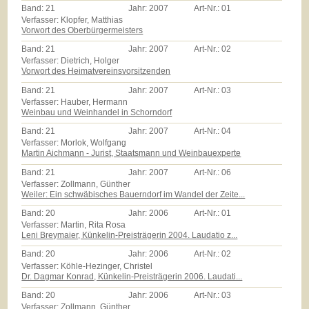
Band:
21
Jahr:
2007
Art-Nr.:
01
Verfasser: Klopfer, Matthias
Vorwort des Oberbürgermeisters
Band:
21
Jahr:
2007
Art-Nr.:
02
Verfasser: Dietrich, Holger
Vorwort des Heimatvereinsvorsitzenden
Band:
21
Jahr:
2007
Art-Nr.:
03
Verfasser: Hauber, Hermann
Weinbau und Weinhandel in Schorndorf
Band:
21
Jahr:
2007
Art-Nr.:
04
Verfasser: Morlok, Wolfgang
Martin Aichmann - Jurist, Staatsmann und Weinbauexperte
Band:
21
Jahr:
2007
Art-Nr.:
06
Verfasser: Zollmann, Günther
Weiler: Ein schwäbisches Bauerndorf im Wandel der Zeite...
Band:
20
Jahr:
2006
Art-Nr.:
01
Verfasser: Martin, Rita Rosa
Leni Breymaier, Künkelin-Preisträgerin 2004. Laudatio z...
Band:
20
Jahr:
2006
Art-Nr.:
02
Verfasser: Köhle-Hezinger, Christel
Dr. Dagmar Konrad, Künkelin-Preisträgerin 2006. Laudati...
Band:
20
Jahr:
2006
Art-Nr.:
03
Verfasser: Zollmann, Günther