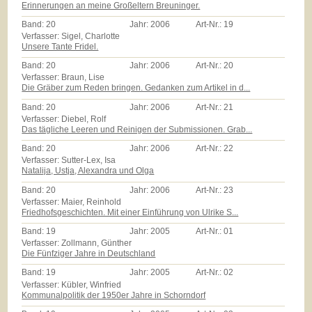
Erinnerungen an meine Großeltern Breuninger.
Band:
20
Jahr:
2006
Art-Nr.:
19
Verfasser: Sigel, Charlotte
Unsere Tante Fridel.
Band:
20
Jahr:
2006
Art-Nr.:
20
Verfasser: Braun, Lise
Die Gräber zum Reden bringen. Gedanken zum Artikel in d...
Band:
20
Jahr:
2006
Art-Nr.:
21
Verfasser: Diebel, Rolf
Das tägliche Leeren und Reinigen der Submissionen. Grab...
Band:
20
Jahr:
2006
Art-Nr.:
22
Verfasser: Sutter-Lex, Isa
Natalija, Ustja, Alexandra und Olga
Band:
20
Jahr:
2006
Art-Nr.:
23
Verfasser: Maier, Reinhold
Friedhofsgeschichten. Mit einer Einführung von Ulrike S...
Band:
19
Jahr:
2005
Art-Nr.:
01
Verfasser: Zollmann, Günther
Die Fünfziger Jahre in Deutschland
Band:
19
Jahr:
2005
Art-Nr.:
02
Verfasser: Kübler, Winfried
Kommunalpolitik der 1950er Jahre in Schorndorf