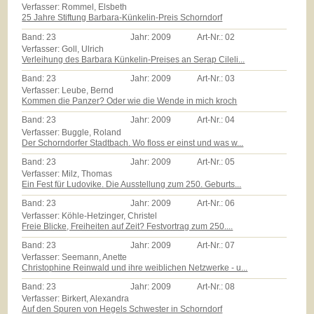
Verfasser: Rommel, Elsbeth
25 Jahre Stiftung Barbara-Künkelin-Preis Schorndorf
Band:
23
Jahr:
2009
Art-Nr.:
02
Verfasser: Goll, Ulrich
Verleihung des Barbara Künkelin-Preises an Serap Cileli...
Band:
23
Jahr:
2009
Art-Nr.:
03
Verfasser: Leube, Bernd
Kommen die Panzer? Oder wie die Wende in mich kroch
Band:
23
Jahr:
2009
Art-Nr.:
04
Verfasser: Buggle, Roland
Der Schorndorfer Stadtbach. Wo floss er einst und was w...
Band:
23
Jahr:
2009
Art-Nr.:
05
Verfasser: Milz, Thomas
Ein Fest für Ludovike. Die Ausstellung zum 250. Geburts...
Band:
23
Jahr:
2009
Art-Nr.:
06
Verfasser: Köhle-Hetzinger, Christel
Freie Blicke, Freiheiten auf Zeit? Festvortrag zum 250....
Band:
23
Jahr:
2009
Art-Nr.:
07
Verfasser: Seemann, Anette
Christophine Reinwald und ihre weiblichen Netzwerke - u...
Band:
23
Jahr:
2009
Art-Nr.:
08
Verfasser: Birkert, Alexandra
Auf den Spuren von Hegels Schwester in Schorndorf