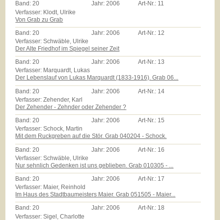
Band:
20
Jahr:
2006
Art-Nr.:
11
Verfasser: Klodt, Ulrike
Von Grab zu Grab
Band:
20
Jahr:
2006
Art-Nr.:
12
Verfasser: Schwäble, Ulrike
Der Alte Friedhof im Spiegel seiner Zeit
Band:
20
Jahr:
2006
Art-Nr.:
13
Verfasser: Marquardt, Lukas
Der Lebenslauf von Lukas Marquardt (1833-1916). Grab 06...
Band:
20
Jahr:
2006
Art-Nr.:
14
Verfasser: Zehender, Karl
Der Zehender - Zehnder oder Zehender ?
Band:
20
Jahr:
2006
Art-Nr.:
15
Verfasser: Schock, Martin
Mit dem Ruckgreben auf die Stör. Grab 040204 - Schock.
Band:
20
Jahr:
2006
Art-Nr.:
16
Verfasser: Schwäble, Ulrike
Nur sehnlich Gedenken ist uns geblieben. Grab 010305 - ...
Band:
20
Jahr:
2006
Art-Nr.:
17
Verfasser: Maier, Reinhold
Im Haus des Stadtbaumeisters Maier. Grab 051505 - Maier...
Band:
20
Jahr:
2006
Art-Nr.:
18
Verfasser: Sigel, Charlotte