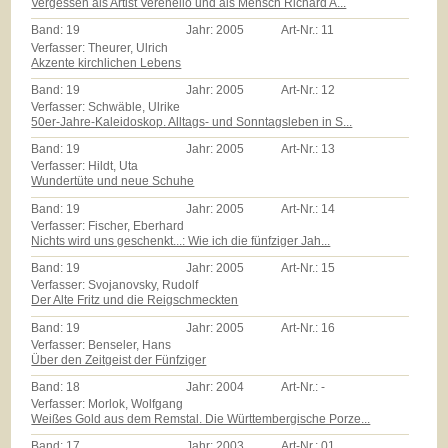
Vergessen als Artist Verenello und als Mensch Richard A...
Band:
19
Jahr:
2005
Art-Nr.:
11
Verfasser: Theurer, Ulrich
Akzente kirchlichen Lebens
Band:
19
Jahr:
2005
Art-Nr.:
12
Verfasser: Schwäble, Ulrike
50er-Jahre-Kaleidoskop. Alltags- und Sonntagsleben in S...
Band:
19
Jahr:
2005
Art-Nr.:
13
Verfasser: Hildt, Uta
Wundertüte und neue Schuhe
Band:
19
Jahr:
2005
Art-Nr.:
14
Verfasser: Fischer, Eberhard
Nichts wird uns geschenkt...: Wie ich die fünfziger Jah...
Band:
19
Jahr:
2005
Art-Nr.:
15
Verfasser: Svojanovsky, Rudolf
Der Alte Fritz und die Reigschmeckten
Band:
19
Jahr:
2005
Art-Nr.:
16
Verfasser: Benseler, Hans
Über den Zeitgeist der Fünfziger
Band:
18
Jahr:
2004
Art-Nr.:
-
Verfasser: Morlok, Wolfgang
Weißes Gold aus dem Remstal. Die Württembergische Porze...
Band:
17
Jahr:
2003
Art-Nr.:
01