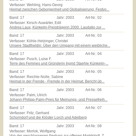
Verfasser: Wehling, Hans-Georg
Heimat zwischen Geborgenheit und Globalisierung. Festvo...
Band:
17
Jahr:
2003
Art-Nr.:
02
Verfasser: Kirsch-Auwärter, Edit
Andrea Laux, Künkelin-Preisträgerin 2000. Laudatio zur ...
Band:
17
Jahr:
2003
Art-Nr.:
03
Verfasser: Köhle-Hetzinger, Christel
Unsere Stadtheldin. Über den Umgang mit einem weibliche...
Band:
17
Jahr:
2003
Art-Nr.:
04
Verfasser: Pusch, Luise F.
Terre des Femmes und Gründerin Ingrid Staehle Künkelin-...
Band:
17
Jahr:
2003
Art-Nr.:
05
Verfasser: Reichle-Nolle, Sabine
Heimat in der Frende - Fremde in der Heimat. Bericht üb...
Band:
17
Jahr:
2003
Art-Nr.:
06
Verfasser: Palm, Ulrich
Johann-Philipp-Palm-Preis für Meinungs- und Pressefreih...
Band:
17
Jahr:
2003
Art-Nr.:
07
Verfasser: Fritz, Gerhard
Schorndorf und die Klöster Lorch und Adelberg
Band:
17
Jahr:
2003
Art-Nr.:
08
Verfasser: Morlok, Wolfgang
Von der geschlossenen Festung zur offenen Marktstadt. Z...