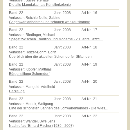
Verfasser: Busse, Renate
Die alte Manufaktur als Künstlerkolonie
Band:
22
Jahr:
2008
Art-Nr.:
16
Verfasser: Reichle-Nolle, Sabine
Gegenwart anbohren und schauen was rauskommt
Band:
22
Jahr:
2008
Art-Nr.:
17
Verfasser: Riedinger, Michael
Spagat zwischen Tradition und Moderne - 20 Jahre Jazzcl...
Band:
22
Jahr:
2008
Art-Nr.:
18
Verfasser: Holzer-Böhm, Edith
Überblick über die aktuellen Schorndorfer Stiftungen
Band:
22
Jahr:
2008
Art-Nr.:
19
Verfasser: Klopfer, Matthias
Bürgerstiftung Schorndorf
Band:
22
Jahr:
2008
Art-Nr.:
20
Verfasser: Mangold, Adelheid
Herzauge
Band:
22
Jahr:
2008
Art-Nr.:
21
Verfasser: Morlok, Wolfgang
Eine der schönsten Bahnen des Schwabenlandes - Die Wies...
Band:
22
Jahr:
2008
Art-Nr.:
22
Verfasser: Wandel, Uwe Jens
Nachruf auf Erhard Fischer (1939 - 2007)