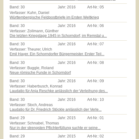
Band:
30
Jahr:
2016
Art-Nr.:
05
Verfasser: Kuhn, Daniel
Württembergische Feldpostbriefe im Ersten Weltkrieg
Band:
30
Jahr:
2016
Art-Nr.:
06
Verfasser: Zollmann, Günther
Die letzten Kriegstage 1945 in Schorndorf, im Remstal u...
Band:
30
Jahr:
2016
Art-Nr.:
07
Verfasser: Theurer, Ulrich
Emil Hayer. Ein Schorndorfer Bürgermeister. Erster Teil...
Band:
30
Jahr:
2016
Art-Nr.:
08
Verfasser: Buggle, Roland
Neue römische Funde in Schorndorf
Band:
30
Jahr:
2016
Art-Nr.:
09
Verfasser: Haberbusch, Konrad
Laudatio für Anja Reschke anlässlich der Verleihung des...
Band:
30
Jahr:
2016
Art-Nr.:
10
Verfasser: Stoch, Andreas
Laudatio für Dr. Friedrich Stöckle anlässlich der Verle...
Band:
29
Jahr:
2015
Art-Nr.:
01
Verfasser: Schnabel, Thomas
Nur in der strengsten Pflichterfüllung suchte er seine...
Band:
29
Jahr:
2015
Art-Nr.:
02