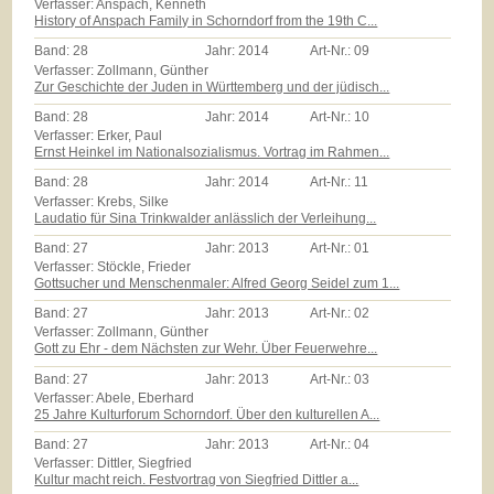
Verfasser: Anspach, Kenneth
History of Anspach Family in Schorndorf from the 19th C...
Band:
28
Jahr:
2014
Art-Nr.:
09
Verfasser: Zollmann, Günther
Zur Geschichte der Juden in Württemberg und der jüdisch...
Band:
28
Jahr:
2014
Art-Nr.:
10
Verfasser: Erker, Paul
Ernst Heinkel im Nationalsozialismus. Vortrag im Rahmen...
Band:
28
Jahr:
2014
Art-Nr.:
11
Verfasser: Krebs, Silke
Laudatio für Sina Trinkwalder anlässlich der Verleihung...
Band:
27
Jahr:
2013
Art-Nr.:
01
Verfasser: Stöckle, Frieder
Gottsucher und Menschenmaler: Alfred Georg Seidel zum 1...
Band:
27
Jahr:
2013
Art-Nr.:
02
Verfasser: Zollmann, Günther
Gott zu Ehr - dem Nächsten zur Wehr. Über Feuerwehre...
Band:
27
Jahr:
2013
Art-Nr.:
03
Verfasser: Abele, Eberhard
25 Jahre Kulturforum Schorndorf. Über den kulturellen A...
Band:
27
Jahr:
2013
Art-Nr.:
04
Verfasser: Dittler, Siegfried
Kultur macht reich. Festvortrag von Siegfried Dittler a...