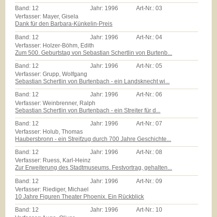
Band:
12
Jahr:
1996
Art-Nr.:
03
Verfasser: Mayer, Gisela
Dank für den Barbara-Künkelin-Preis
Band:
12
Jahr:
1996
Art-Nr.:
04
Verfasser: Holzer-Böhm, Edith
Zum 500. Geburtstag von Sebastian Schertlin von Burtenb...
Band:
12
Jahr:
1996
Art-Nr.:
05
Verfasser: Grupp, Wolfgang
Sebastian Schertlin von Burtenbach - ein Landsknecht wi...
Band:
12
Jahr:
1996
Art-Nr.:
06
Verfasser: Weinbrenner, Ralph
Sebastian Schertlin von Burtenbach - ein Streiter für d...
Band:
12
Jahr:
1996
Art-Nr.:
07
Verfasser: Holub, Thomas
Haubersbronn - ein Streifzug durch 700 Jahre Geschichte...
Band:
12
Jahr:
1996
Art-Nr.:
08
Verfasser: Ruess, Karl-Heinz
Zur Erweiterung des Stadtmuseums. Festvortrag, gehalten...
Band:
12
Jahr:
1996
Art-Nr.:
09
Verfasser: Riediger, Michael
10 Jahre Figuren Theater Phoenix. Ein Rückblick
Band:
12
Jahr:
1996
Art-Nr.:
10