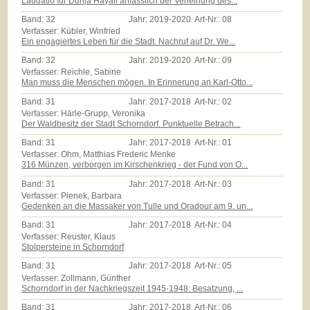
Laudatio für Dunja Hayali anlässlich der Verleihung des...
Band:
32
Jahr:
2019-2020
Art-Nr.:
08
Verfasser: Kübler, Winfried
Ein engagiertes Leben für die Stadt. Nachruf auf Dr. We...
Band:
32
Jahr:
2019-2020
Art-Nr.:
09
Verfasser: Reichle, Sabine
Man muss die Menschen mögen. In Erinnerung an Karl-Otto...
Band:
31
Jahr:
2017-2018
Art-Nr.:
02
Verfasser: Härle-Grupp, Veronika
Der Waldbesitz der Stadt Schorndorf. Punktuelle Betrach...
Band:
31
Jahr:
2017-2018
Art-Nr.:
01
Verfasser: Ohm, Matthias Frederic Menke
316 Münzen, verborgen im Kirschenkrieg - der Fund von O...
Band:
31
Jahr:
2017-2018
Art-Nr.:
03
Verfasser: Pienek, Barbara
Gedenken an die Massaker von Tulle und Oradour am 9. un...
Band:
31
Jahr:
2017-2018
Art-Nr.:
04
Verfasser: Reuster, Klaus
Stolpersteine in Schorndorf
Band:
31
Jahr:
2017-2018
Art-Nr.:
05
Verfasser: Zollmann, Günther
Schorndorf in der Nachkriegszeit 1945-1948: Besatzung, ...
Band:
31
Jahr:
2017-2018
Art-Nr.:
06