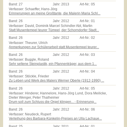
Band:
27
Jahr:
2013
Art-Nr.:
05
Verfasser: Schaeffer, Hans-Jörg
Erinnerungen an meine Großtante, die Malerin Maria Schl...
Band:
26
Jahr:
2012
Art-Nr.:
01
Verfasser: David, Dominik Marcel Schindler Abt, Martin
Statt Musentempel teurer Tümpel, der Schorndorfer Stadt...
Band:
26
Jahr:
2012
Art-Nr.:
02
Verfasser: Theurer, Ulrich
Anmerkungen zur Schülerarbeit statt Musentempel teurer...
Band:
26
Jahr:
2012
Art-Nr.:
03
Verfasser: Buggle, Roland
Sehr seltene Steinplastik, ein Pfannenträger, aus dem 1...
Band:
26
Jahr:
2012
Art-Nr.:
04
Verfasser: Stöckle, Frieder
Zu Leben und Werk des Malers Werner Oberle (1912-1990) ...
Band:
26
Jahr:
2012
Art-Nr.:
05
Verfasser: Hinderer, Hannelore, Hans-Jörg Lund, Dora Meilicke,
Dieter Wenger, Peter Thalheimer
Drum soll zum Schluss die Orgel klingen... - Erinnerung...
Band:
26
Jahr:
2012
Art-Nr.:
06
Verfasser: Neudeck, Rupert
Verleihung des Barbara-Künkelin-Preises an Ulla Lachaue...
Band:
25
Jahr:
2011
Art-Nr.:
01