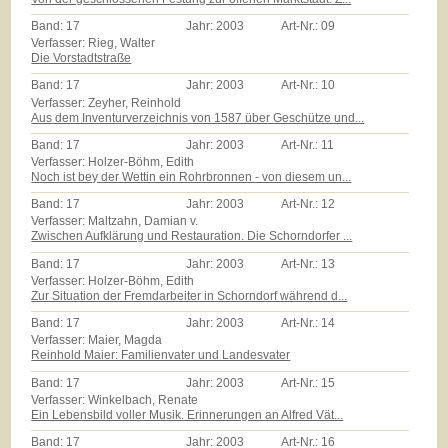
Band:
17
Jahr:
2003
Art-Nr.:
09
Verfasser: Rieg, Walter
Die Vorstadtstraße
Band:
17
Jahr:
2003
Art-Nr.:
10
Verfasser: Zeyher, Reinhold
Aus dem Inventurverzeichnis von 1587 über Geschütze und...
Band:
17
Jahr:
2003
Art-Nr.:
11
Verfasser: Holzer-Böhm, Edith
Noch ist bey der Wettin ein Rohrbronnen - von diesem un...
Band:
17
Jahr:
2003
Art-Nr.:
12
Verfasser: Maltzahn, Damian v.
Zwischen Aufklärung und Restauration. Die Schorndorfer ...
Band:
17
Jahr:
2003
Art-Nr.:
13
Verfasser: Holzer-Böhm, Edith
Zur Situation der Fremdarbeiter in Schorndorf während d...
Band:
17
Jahr:
2003
Art-Nr.:
14
Verfasser: Maier, Magda
Reinhold Maier: Familienvater und Landesvater
Band:
17
Jahr:
2003
Art-Nr.:
15
Verfasser: Winkelbach, Renate
Ein Lebensbild voller Musik. Erinnerungen an Alfred Vät...
Band:
17
Jahr:
2003
Art-Nr.:
16