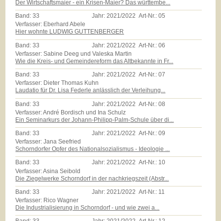
Der Wirtschaftsmaier - ein Krisen-Maier? Das württembe...
Band:
33
Jahr:
2021/2022
Art-Nr.:
05
Verfasser: Eberhard Abele
Hier wohnte LUDWIG GUTTENBERGER
Band:
33
Jahr:
2021/2022
Art-Nr.:
06
Verfasser: Sabine Deeg und Valeska Martin
Wie die Kreis- und Gemeindereform das Altbekannte in Fr...
Band:
33
Jahr:
2021/2022
Art-Nr.:
07
Verfasser: Dieter Thomas Kuhn
Laudatio für Dr. Lisa Federle anlässlich der Verleihung...
Band:
33
Jahr:
2021/2022
Art-Nr.:
08
Verfasser: André Bordisch und Ina Schulz
Ein Seminarkurs der Johann-Philipp-Palm-Schule über di...
Band:
33
Jahr:
2021/2022
Art-Nr.:
09
Verfasser: Jana Seefried
Schorndorfer Opfer des Nationalsozialismus - Ideologie ...
Band:
33
Jahr:
2021/2022
Art-Nr.:
10
Verfasser: Asina Seibold
Die Ziegelwerke Schorndorf in der nachkriegszeit (Abstr...
Band:
33
Jahr:
2021/2022
Art-Nr.:
11
Verfasser: Rico Wagner
Die Industrialisierung in Schorndorf - und wie zwei a...