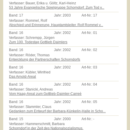
Verfasser: Bauer, Erika u. Göltz, Karl-Heinz
53 Jahre Evangelische Spielgruppe Schorndorf. Zum Tod v...
Band:
17
Jahr:
2003
Art-Nr.:
17
Verfasser: Rommel, Rolf
Abschied und Erinnerung. Hauptamtsleiter. Rolf Rommel v...
Band:
16
Jahr:
2002
Art-Nr.:
01
Verfasser: Schrempp, Jürgen
Zum 100. Todestag Gottlieb Daimlers
Band:
16
Jahr:
2002
Art-Nr.:
02
Verfasser: Röder, Thomas
Entwicklung der Partnerschaften Schorndorfs
Band:
16
Jahr:
2002
Art-Nr.:
03
Verfasser: Kübler, Winfried
Das Arnold-Areal
Band:
16
Jahr:
2002
Art-Nr.:
04
Verfasser: Stanicki, Andreas
Vom Haag-Areal zum Gottlieb-Daimler-Carreè
Band:
16
Jahr:
2002
Art-Nr.:
05
Verfasser: Stammler, Claus
Gedanken zum Entwurf der Barbara-Künkelin-Halle in Scho...
Band:
15
Jahr:
2000
Art-Nr.:
-
Verfasser: Hammerschmitt, Barbara
Schorndorf in der Zeit des Nationalsozialismus.