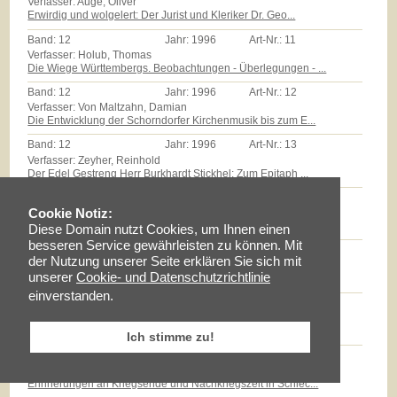
Verfasser: Auge, Oliver
Erwirdig und wolgelert: Der Jurist und Kleriker Dr. Geo...
Band:
12
Jahr:
1996
Art-Nr.:
11
Verfasser: Holub, Thomas
Die Wiege Württembergs. Beobachtungen - Überlegungen - ...
Band:
12
Jahr:
1996
Art-Nr.:
12
Verfasser: Von Maltzahn, Damian
Die Entwicklung der Schorndorfer Kirchenmusik bis zum E...
Band:
12
Jahr:
1996
Art-Nr.:
13
Verfasser: Zeyher, Reinhold
Der Edel Gestreng Herr Burkhardt Stickhel: Zum Epitaph ...
Band:
12
Jahr:
1996
Art-Nr.:
14
Verfasser: Zollmann, Günther
Cookie Notiz:
Massenarmut und landwirtschaftliche Reformen auf dem Sc...
Diese Domain nutzt Cookies, um Ihnen einen
besseren Service gewährleisten zu können. Mit
Band:
12
Jahr:
1996
Art-Nr.:
15
der Nutzung unserer Seite erklären Sie sich mit
Verfasser: Milz, Thomas
unserer
Cookie- und Datenschutzrichtlinie
Götz E.Hübner - ein experimenteller Geschichtspraktiker...
einverstanden.
Band:
12
Jahr:
1996
Art-Nr.:
16
Verfasser: Braun, Lise
Maria Schloz
Ich stimme zu!
Band:
12
Jahr:
1996
Art-Nr.:
17
Verfasser: Fischer, Erhard
Erinnerungen an Kriegsende und Nachkriegszeit in Schlec...