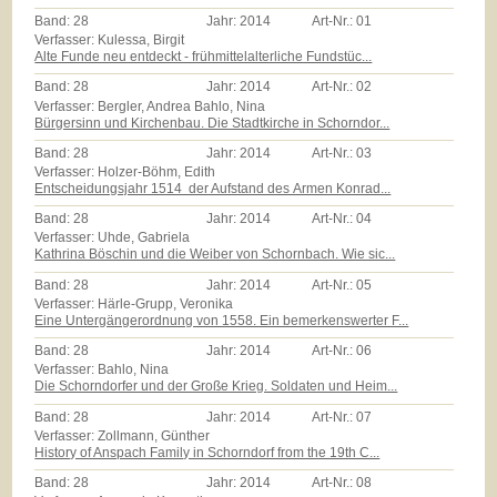
Band:
28
Jahr:
2014
Art-Nr.:
01
Verfasser: Kulessa, Birgit
Alte Funde neu entdeckt - frühmittelalterliche Fundstüc...
Band:
28
Jahr:
2014
Art-Nr.:
02
Verfasser: Bergler, Andrea Bahlo, Nina
Bürgersinn und Kirchenbau. Die Stadtkirche in Schorndor...
Band:
28
Jahr:
2014
Art-Nr.:
03
Verfasser: Holzer-Böhm, Edith
Entscheidungsjahr 1514  der Aufstand des Armen Konrad...
Band:
28
Jahr:
2014
Art-Nr.:
04
Verfasser: Uhde, Gabriela
Kathrina Böschin und die Weiber von Schornbach. Wie sic...
Band:
28
Jahr:
2014
Art-Nr.:
05
Verfasser: Härle-Grupp, Veronika
Eine Untergängerordnung von 1558. Ein bemerkenswerter F...
Band:
28
Jahr:
2014
Art-Nr.:
06
Verfasser: Bahlo, Nina
Die Schorndorfer und der Große Krieg. Soldaten und Heim...
Band:
28
Jahr:
2014
Art-Nr.:
07
Verfasser: Zollmann, Günther
History of Anspach Family in Schorndorf from the 19th C...
Band:
28
Jahr:
2014
Art-Nr.:
08