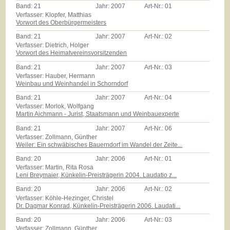
Band:
21
Jahr:
2007
Art-Nr.:
01
Verfasser: Klopfer, Matthias
Vorwort des Oberbürgermeisters
Band:
21
Jahr:
2007
Art-Nr.:
02
Verfasser: Dietrich, Holger
Vorwort des Heimatvereinsvorsitzenden
Band:
21
Jahr:
2007
Art-Nr.:
03
Verfasser: Hauber, Hermann
Weinbau und Weinhandel in Schorndorf
Band:
21
Jahr:
2007
Art-Nr.:
04
Verfasser: Morlok, Wolfgang
Martin Aichmann - Jurist, Staatsmann und Weinbauexperte
Band:
21
Jahr:
2007
Art-Nr.:
06
Verfasser: Zollmann, Günther
Weiler: Ein schwäbisches Bauerndorf im Wandel der Zeite...
Band:
20
Jahr:
2006
Art-Nr.:
01
Verfasser: Martin, Rita Rosa
Leni Breymaier, Künkelin-Preisträgerin 2004. Laudatio z...
Band:
20
Jahr:
2006
Art-Nr.:
02
Verfasser: Köhle-Hezinger, Christel
Dr. Dagmar Konrad, Künkelin-Preisträgerin 2006. Laudati...
Band:
20
Jahr:
2006
Art-Nr.:
03
Verfasser: Zollmann, Günther