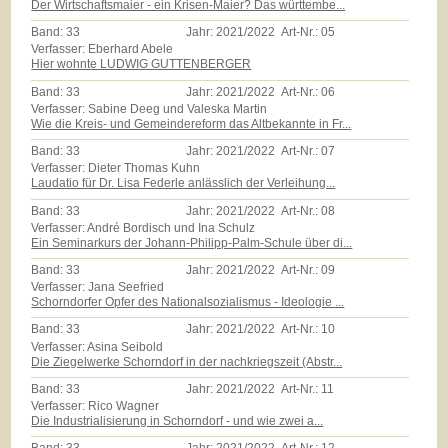
Der Wirtschaftsmaier - ein Krisen-Maier? Das württembe...
Band:
33
Jahr:
2021/2022
Art-Nr.:
05
Verfasser: Eberhard Abele
Hier wohnte LUDWIG GUTTENBERGER
Band:
33
Jahr:
2021/2022
Art-Nr.:
06
Verfasser: Sabine Deeg und Valeska Martin
Wie die Kreis- und Gemeindereform das Altbekannte in Fr...
Band:
33
Jahr:
2021/2022
Art-Nr.:
07
Verfasser: Dieter Thomas Kuhn
Laudatio für Dr. Lisa Federle anlässlich der Verleihung...
Band:
33
Jahr:
2021/2022
Art-Nr.:
08
Verfasser: André Bordisch und Ina Schulz
Ein Seminarkurs der Johann-Philipp-Palm-Schule über di...
Band:
33
Jahr:
2021/2022
Art-Nr.:
09
Verfasser: Jana Seefried
Schorndorfer Opfer des Nationalsozialismus - Ideologie ...
Band:
33
Jahr:
2021/2022
Art-Nr.:
10
Verfasser: Asina Seibold
Die Ziegelwerke Schorndorf in der nachkriegszeit (Abstr...
Band:
33
Jahr:
2021/2022
Art-Nr.:
11
Verfasser: Rico Wagner
Die Industrialisierung in Schorndorf - und wie zwei a...