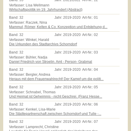
Band:
33
Jahr:
2021/2022
Art-Nr.:
12
Verfasser: Lisa Wellmann
Wirtschaftspolitik im 19. Jahrhundert (Abstract)
Band:
32
Jahr:
2019-2020
Art-Nr.:
01
Verfasser: Raczek, Nina
Mammut, Römer, Kelten & Co. Konzeption und Entstehung d...
Band:
32
Jahr:
2019-2020
Art-Nr.:
02
Verfasser: Winkel, Harald
Die Urkunden des Stadtarchivs Schorndorf
Band:
32
Jahr:
2019-2020
Art-Nr.:
03
Verfasser: Bühler, Nadja
Daniel Friedrich von Stroelin. Amt - Person- Grabmal
Band:
32
Jahr:
2019-2020
Art-Nr.:
04
Verfasser: Bergler, Andrea
Heraus mit dem Frauenwahlrecht! Der Kampf um die politi...
Band:
32
Jahr:
2019-2020
Art-Nr.:
05
Verfasser: Schnabel, Thomas
Und Heimat ist Geheimnis - nicht Geschrei. (Franz Hesse...
Band:
32
Jahr:
2019-2020
Art-Nr.:
06
Verfasser: Kenkel, Lisa-Marie
Die Städtepartnerschaft zwischen Schorndorf und Tulle -...
Band:
32
Jahr:
2019-2020
Art-Nr.:
07
Verfasser: Lamprecht, Christine