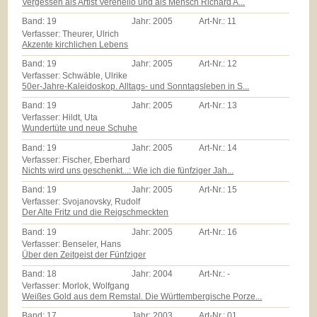
Vergessen als Artist Verenello und als Mensch Richard A...
Band:
19
Jahr:
2005
Art-Nr.:
11
Verfasser: Theurer, Ulrich
Akzente kirchlichen Lebens
Band:
19
Jahr:
2005
Art-Nr.:
12
Verfasser: Schwäble, Ulrike
50er-Jahre-Kaleidoskop. Alltags- und Sonntagsleben in S...
Band:
19
Jahr:
2005
Art-Nr.:
13
Verfasser: Hildt, Uta
Wundertüte und neue Schuhe
Band:
19
Jahr:
2005
Art-Nr.:
14
Verfasser: Fischer, Eberhard
Nichts wird uns geschenkt...: Wie ich die fünfziger Jah...
Band:
19
Jahr:
2005
Art-Nr.:
15
Verfasser: Svojanovsky, Rudolf
Der Alte Fritz und die Reigschmeckten
Band:
19
Jahr:
2005
Art-Nr.:
16
Verfasser: Benseler, Hans
Über den Zeitgeist der Fünfziger
Band:
18
Jahr:
2004
Art-Nr.:
-
Verfasser: Morlok, Wolfgang
Weißes Gold aus dem Remstal. Die Württembergische Porze...
Band:
17
Jahr:
2003
Art-Nr.:
01