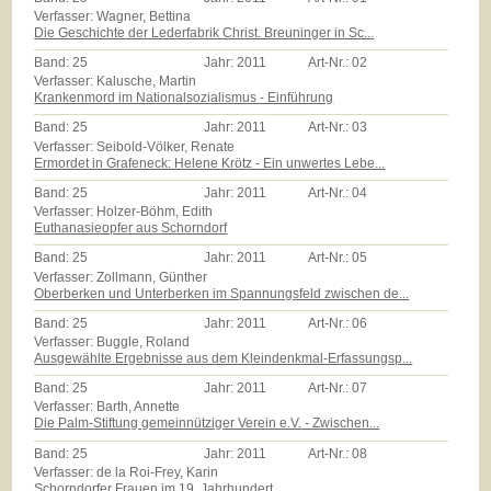
Verfasser: Wagner, Bettina
Die Geschichte der Lederfabrik Christ. Breuninger in Sc...
Band:
25
Jahr:
2011
Art-Nr.:
02
Verfasser: Kalusche, Martin
Krankenmord im Nationalsozialismus - Einführung
Band:
25
Jahr:
2011
Art-Nr.:
03
Verfasser: Seibold-Völker, Renate
Ermordet in Grafeneck: Helene Krötz - Ein unwertes Lebe...
Band:
25
Jahr:
2011
Art-Nr.:
04
Verfasser: Holzer-Böhm, Edith
Euthanasieopfer aus Schorndorf
Band:
25
Jahr:
2011
Art-Nr.:
05
Verfasser: Zollmann, Günther
Oberberken und Unterberken im Spannungsfeld zwischen de...
Band:
25
Jahr:
2011
Art-Nr.:
06
Verfasser: Buggle, Roland
Ausgewählte Ergebnisse aus dem Kleindenkmal-Erfassungsp...
Band:
25
Jahr:
2011
Art-Nr.:
07
Verfasser: Barth, Annette
Die Palm-Stiftung gemeinnütziger Verein e.V. - Zwischen...
Band:
25
Jahr:
2011
Art-Nr.:
08
Verfasser: de la Roi-Frey, Karin
Schorndorfer Frauen im 19. Jahrhundert