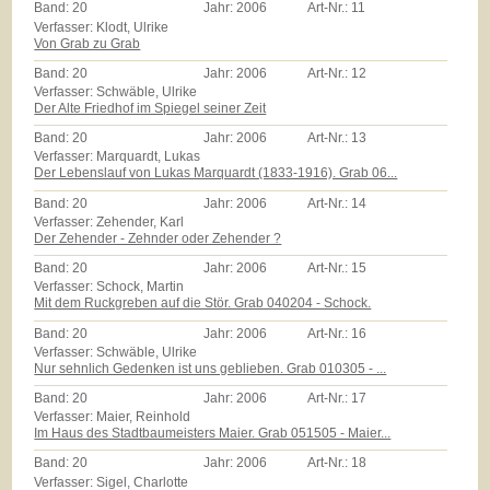
Band:
20
Jahr:
2006
Art-Nr.:
11
Verfasser: Klodt, Ulrike
Von Grab zu Grab
Band:
20
Jahr:
2006
Art-Nr.:
12
Verfasser: Schwäble, Ulrike
Der Alte Friedhof im Spiegel seiner Zeit
Band:
20
Jahr:
2006
Art-Nr.:
13
Verfasser: Marquardt, Lukas
Der Lebenslauf von Lukas Marquardt (1833-1916). Grab 06...
Band:
20
Jahr:
2006
Art-Nr.:
14
Verfasser: Zehender, Karl
Der Zehender - Zehnder oder Zehender ?
Band:
20
Jahr:
2006
Art-Nr.:
15
Verfasser: Schock, Martin
Mit dem Ruckgreben auf die Stör. Grab 040204 - Schock.
Band:
20
Jahr:
2006
Art-Nr.:
16
Verfasser: Schwäble, Ulrike
Nur sehnlich Gedenken ist uns geblieben. Grab 010305 - ...
Band:
20
Jahr:
2006
Art-Nr.:
17
Verfasser: Maier, Reinhold
Im Haus des Stadtbaumeisters Maier. Grab 051505 - Maier...
Band:
20
Jahr:
2006
Art-Nr.:
18
Verfasser: Sigel, Charlotte