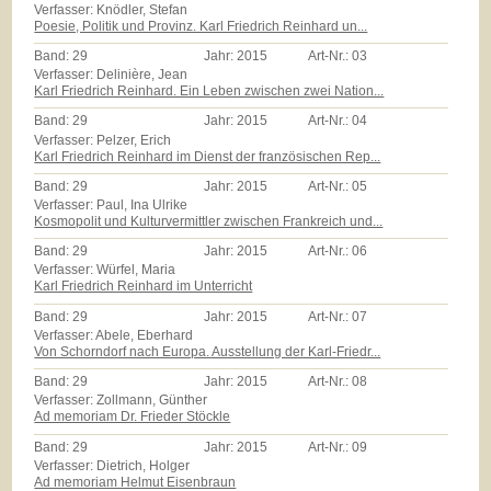
Verfasser: Knödler, Stefan
Poesie, Politik und Provinz. Karl Friedrich Reinhard un...
Band:
29
Jahr:
2015
Art-Nr.:
03
Verfasser: Delinière, Jean
Karl Friedrich Reinhard. Ein Leben zwischen zwei Nation...
Band:
29
Jahr:
2015
Art-Nr.:
04
Verfasser: Pelzer, Erich
Karl Friedrich Reinhard im Dienst der französischen Rep...
Band:
29
Jahr:
2015
Art-Nr.:
05
Verfasser: Paul, Ina Ulrike
Kosmopolit und Kulturvermittler zwischen Frankreich und...
Band:
29
Jahr:
2015
Art-Nr.:
06
Verfasser: Würfel, Maria
Karl Friedrich Reinhard im Unterricht
Band:
29
Jahr:
2015
Art-Nr.:
07
Verfasser: Abele, Eberhard
Von Schorndorf nach Europa. Ausstellung der Karl-Friedr...
Band:
29
Jahr:
2015
Art-Nr.:
08
Verfasser: Zollmann, Günther
Ad memoriam Dr. Frieder Stöckle
Band:
29
Jahr:
2015
Art-Nr.:
09
Verfasser: Dietrich, Holger
Ad memoriam Helmut Eisenbraun