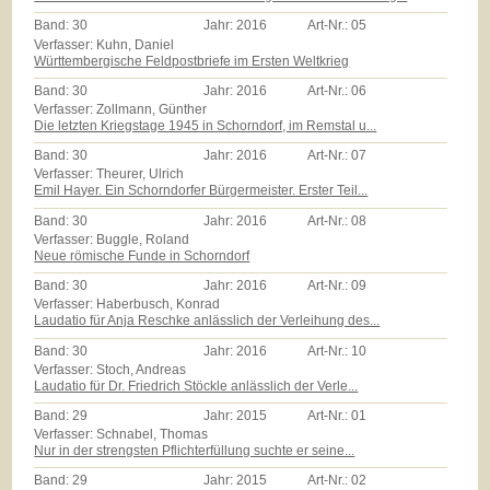
Band:
30
Jahr:
2016
Art-Nr.:
05
Verfasser: Kuhn, Daniel
Württembergische Feldpostbriefe im Ersten Weltkrieg
Band:
30
Jahr:
2016
Art-Nr.:
06
Verfasser: Zollmann, Günther
Die letzten Kriegstage 1945 in Schorndorf, im Remstal u...
Band:
30
Jahr:
2016
Art-Nr.:
07
Verfasser: Theurer, Ulrich
Emil Hayer. Ein Schorndorfer Bürgermeister. Erster Teil...
Band:
30
Jahr:
2016
Art-Nr.:
08
Verfasser: Buggle, Roland
Neue römische Funde in Schorndorf
Band:
30
Jahr:
2016
Art-Nr.:
09
Verfasser: Haberbusch, Konrad
Laudatio für Anja Reschke anlässlich der Verleihung des...
Band:
30
Jahr:
2016
Art-Nr.:
10
Verfasser: Stoch, Andreas
Laudatio für Dr. Friedrich Stöckle anlässlich der Verle...
Band:
29
Jahr:
2015
Art-Nr.:
01
Verfasser: Schnabel, Thomas
Nur in der strengsten Pflichterfüllung suchte er seine...
Band:
29
Jahr:
2015
Art-Nr.:
02