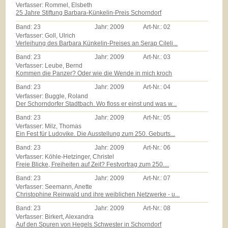
Verfasser: Rommel, Elsbeth
25 Jahre Stiftung Barbara-Künkelin-Preis Schorndorf
Band:
23
Jahr:
2009
Art-Nr.:
02
Verfasser: Goll, Ulrich
Verleihung des Barbara Künkelin-Preises an Serap Cileli...
Band:
23
Jahr:
2009
Art-Nr.:
03
Verfasser: Leube, Bernd
Kommen die Panzer? Oder wie die Wende in mich kroch
Band:
23
Jahr:
2009
Art-Nr.:
04
Verfasser: Buggle, Roland
Der Schorndorfer Stadtbach. Wo floss er einst und was w...
Band:
23
Jahr:
2009
Art-Nr.:
05
Verfasser: Milz, Thomas
Ein Fest für Ludovike. Die Ausstellung zum 250. Geburts...
Band:
23
Jahr:
2009
Art-Nr.:
06
Verfasser: Köhle-Hetzinger, Christel
Freie Blicke, Freiheiten auf Zeit? Festvortrag zum 250....
Band:
23
Jahr:
2009
Art-Nr.:
07
Verfasser: Seemann, Anette
Christophine Reinwald und ihre weiblichen Netzwerke - u...
Band:
23
Jahr:
2009
Art-Nr.:
08
Verfasser: Birkert, Alexandra
Auf den Spuren von Hegels Schwester in Schorndorf