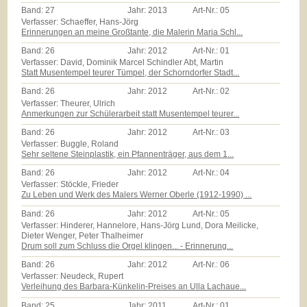
Band:
27
Jahr:
2013
Art-Nr.:
05
Verfasser: Schaeffer, Hans-Jörg
Erinnerungen an meine Großtante, die Malerin Maria Schl...
Band:
26
Jahr:
2012
Art-Nr.:
01
Verfasser: David, Dominik Marcel Schindler Abt, Martin
Statt Musentempel teurer Tümpel, der Schorndorfer Stadt...
Band:
26
Jahr:
2012
Art-Nr.:
02
Verfasser: Theurer, Ulrich
Anmerkungen zur Schülerarbeit statt Musentempel teurer...
Band:
26
Jahr:
2012
Art-Nr.:
03
Verfasser: Buggle, Roland
Sehr seltene Steinplastik, ein Pfannenträger, aus dem 1...
Band:
26
Jahr:
2012
Art-Nr.:
04
Verfasser: Stöckle, Frieder
Zu Leben und Werk des Malers Werner Oberle (1912-1990) ...
Band:
26
Jahr:
2012
Art-Nr.:
05
Verfasser: Hinderer, Hannelore, Hans-Jörg Lund, Dora Meilicke,
Dieter Wenger, Peter Thalheimer
Drum soll zum Schluss die Orgel klingen... - Erinnerung...
Band:
26
Jahr:
2012
Art-Nr.:
06
Verfasser: Neudeck, Rupert
Verleihung des Barbara-Künkelin-Preises an Ulla Lachaue...
Band:
25
Jahr:
2011
Art-Nr.:
01