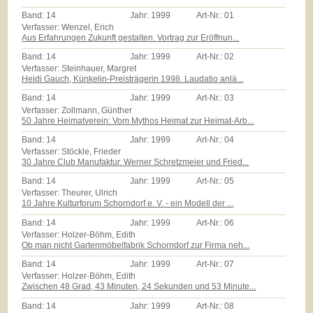
Band:
14
Jahr:
1999
Art-Nr.:
01
Verfasser: Wenzel, Erich
Aus Erfahrungen Zukunft gestalten. Vortrag zur Eröffnun...
Band:
14
Jahr:
1999
Art-Nr.:
02
Verfasser: Steinhauer, Margret
Heidi Gauch, Künkelin-Preisträgerin 1998. Laudatio anlä...
Band:
14
Jahr:
1999
Art-Nr.:
03
Verfasser: Zollmann, Günther
50 Jahre Heimatverein: Vom Mythos Heimat zur Heimat-Arb...
Band:
14
Jahr:
1999
Art-Nr.:
04
Verfasser: Stöckle, Frieder
30 Jahre Club Manufaktur. Werner Schretzmeier und Fried...
Band:
14
Jahr:
1999
Art-Nr.:
05
Verfasser: Theurer, Ulrich
10 Jahre Kulturforum Schorndorf e. V. - ein Modell der ...
Band:
14
Jahr:
1999
Art-Nr.:
06
Verfasser: Holzer-Böhm, Edith
Ob man nicht Gartenmöbelfabrik Schorndorf zur Firma neh...
Band:
14
Jahr:
1999
Art-Nr.:
07
Verfasser: Holzer-Böhm, Edith
Zwischen 48 Grad, 43 Minuten, 24 Sekunden und 53 Minute...
Band:
14
Jahr:
1999
Art-Nr.:
08