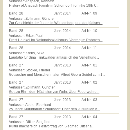
Verfasser: Anspach, Kenneth
History of Anspach Family in Schorndorf from the 19th C...
Band:
28
Jahr:
2014
Art-Nr.:
09
Verfasser: Zollmann, Günther
Zur Geschichte der Juden in Württemberg und der jüdisch...
Band:
28
Jahr:
2014
Art-Nr.:
10
Verfasser: Erker, Paul
Ernst Heinkel im Nationalsozialismus. Vortrag im Rahmen...
Band:
28
Jahr:
2014
Art-Nr.:
11
Verfasser: Krebs, Silke
Laudatio für Sina Trinkwalder anlässlich der Verleihung...
Band:
27
Jahr:
2013
Art-Nr.:
01
Verfasser: Stöckle, Frieder
Gottsucher und Menschenmaler: Alfred Georg Seidel zum 1...
Band:
27
Jahr:
2013
Art-Nr.:
02
Verfasser: Zollmann, Günther
Gott zu Ehr - dem Nächsten zur Wehr. Über Feuerwehre...
Band:
27
Jahr:
2013
Art-Nr.:
03
Verfasser: Abele, Eberhard
25 Jahre Kulturforum Schorndorf. Über den kulturellen A...
Band:
27
Jahr:
2013
Art-Nr.:
04
Verfasser: Dittler, Siegfried
Kultur macht reich. Festvortrag von Siegfried Dittler a...