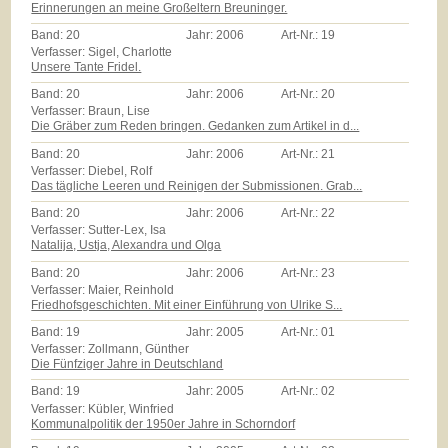
Erinnerungen an meine Großeltern Breuninger.
Band:
20
Jahr:
2006
Art-Nr.:
19
Verfasser: Sigel, Charlotte
Unsere Tante Fridel.
Band:
20
Jahr:
2006
Art-Nr.:
20
Verfasser: Braun, Lise
Die Gräber zum Reden bringen. Gedanken zum Artikel in d...
Band:
20
Jahr:
2006
Art-Nr.:
21
Verfasser: Diebel, Rolf
Das tägliche Leeren und Reinigen der Submissionen. Grab...
Band:
20
Jahr:
2006
Art-Nr.:
22
Verfasser: Sutter-Lex, Isa
Natalija, Ustja, Alexandra und Olga
Band:
20
Jahr:
2006
Art-Nr.:
23
Verfasser: Maier, Reinhold
Friedhofsgeschichten. Mit einer Einführung von Ulrike S...
Band:
19
Jahr:
2005
Art-Nr.:
01
Verfasser: Zollmann, Günther
Die Fünfziger Jahre in Deutschland
Band:
19
Jahr:
2005
Art-Nr.:
02
Verfasser: Kübler, Winfried
Kommunalpolitik der 1950er Jahre in Schorndorf