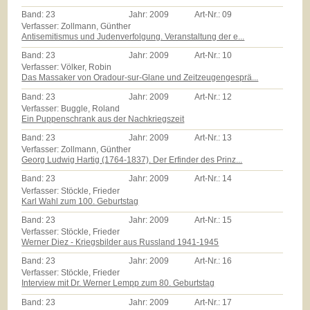
Band:
23
Jahr:
2009
Art-Nr.:
09
Verfasser: Zollmann, Günther
Antisemitismus und Judenverfolgung. Veranstaltung der e...
Band:
23
Jahr:
2009
Art-Nr.:
10
Verfasser: Völker, Robin
Das Massaker von Oradour-sur-Glane und Zeitzeugengesprä...
Band:
23
Jahr:
2009
Art-Nr.:
12
Verfasser: Buggle, Roland
Ein Puppenschrank aus der Nachkriegszeit
Band:
23
Jahr:
2009
Art-Nr.:
13
Verfasser: Zollmann, Günther
Georg Ludwig Hartig (1764-1837). Der Erfinder des Prinz...
Band:
23
Jahr:
2009
Art-Nr.:
14
Verfasser: Stöckle, Frieder
Karl Wahl zum 100. Geburtstag
Band:
23
Jahr:
2009
Art-Nr.:
15
Verfasser: Stöckle, Frieder
Werner Diez - Kriegsbilder aus Russland 1941-1945
Band:
23
Jahr:
2009
Art-Nr.:
16
Verfasser: Stöckle, Frieder
Interview mit Dr. Werner Lempp zum 80. Geburtstag
Band:
23
Jahr:
2009
Art-Nr.:
17