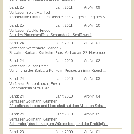
Band:
25
Jahr:
2011
Art-Nr.:
09
Verfasser: Beier, Manfred
Kooperative Planung am Beispiel der Neugestaltung des S...
Band:
25
Jahr:
2011
Art-Nr.:
10
Verfasser: Stöckle, Frieder
Bau des Piratenschiffes - Schorndorfer Schiffswerft
Band:
24
Jahr:
2010
Art-Nr.:
01
Verfasser: Wartenberg, Marion v.
25 Jahre Barbara-Künkelin-Preis. Vortrag am 22. Novembe...
Band:
24
Jahr:
2010
Art-Nr.:
02
Verfasser: Fauser, Peter
Verleihung des Barbara-Künkelin-Preises an Enja Riegel ...
Band:
24
Jahr:
2010
Art-Nr.:
03
Verfasser: Frauenknecht, Erwin
Schorndorf im Mittelalter
Band:
24
Jahr:
2010
Art-Nr.:
04
Verfasser: Zollmann, Günther
Bäuerliches Leben und Herrschaft auf dem Mittleren Schu...
Band:
24
Jahr:
2010
Art-Nr.:
05
Verfasser: Zollmann, Günther
Schorndorf, das Herzogtum Württemberg und der Dreißigjä...
Band:
23
Jahr:
2009
Art-Nr.:
01