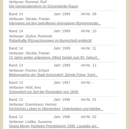
Verfasser: Rommel, Rolf
Die Gemeindereform im Schorndorfer Raum
Band:
14
Jahr:
1999
Art-Nr.:
09
Verfasser: Stöckle, Frieder
Interviews mit den betroffenen ehemaligen Bürgermeister...
Band:
14
Jahr:
1999
Art-Nr.:
10
Verfasser: Zeyher, Reinhold
Rätselhafte Ritzzeichnungen im Burgschloß entdeckt
Band:
14
Jahr:
1999
Art-Nr.:
11
Verfasser: Stöckle, Frieder
15 Jahre weiter unterwegs. Alfred Seidel zum 85. Geburt...
Band:
14
Jahr:
1999
Art-Nr.:
12
Verfasser: Fischer, Erhard
Bibliographie der Stadt Schorndorf. Zehnte Folge: Schri...
Band:
13
Jahr:
1997
Art-Nr.:
-
Verfasser: Hildt, Ines
Schorndorf zur Zeit der Revolution von 1848.
Band:
12
Jahr:
1996
Art-Nr.:
01
Verfasser: Eisenbraun, Helmut
Kirchliches Leben in Oberberken, Unterberken und Adelbe...
Band:
12
Jahr:
1996
Art-Nr.:
02
Verfasser: Lüdtke, Susanne
Gisela Mayer, Künkelin-Preisträgerin 1996. Laudatio anl...