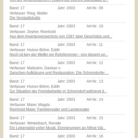
Band:
17
Jahr:
2003
Art-Nr.:
09
Verfasser: Rieg, Walter
Die Vorstadtstraße
Band:
17
Jahr:
2003
Art-Nr.:
10
Verfasser: Zeyher, Reinhold
Aus dem Inventurverzeichnis von 1587 über Geschütze und...
Band:
17
Jahr:
2003
Art-Nr.:
11
Verfasser: Holzer-Böhm, Edith
Noch ist bey der Wettin ein Rohrbronnen - von diesem un...
Band:
17
Jahr:
2003
Art-Nr.:
12
Verfasser: Maltzahn, Damian v.
Zwischen Aufklärung und Restauration. Die Schorndorfer ...
Band:
17
Jahr:
2003
Art-Nr.:
13
Verfasser: Holzer-Böhm, Edith
Zur Situation der Fremdarbeiter in Schorndorf während d...
Band:
17
Jahr:
2003
Art-Nr.:
14
Verfasser: Maier, Magda
Reinhold Maier: Familienvater und Landesvater
Band:
17
Jahr:
2003
Art-Nr.:
15
Verfasser: Winkelbach, Renate
Ein Lebensbild voller Musik. Erinnerungen an Alfred Vät...
Band:
17
Jahr:
2003
Art-Nr.:
16