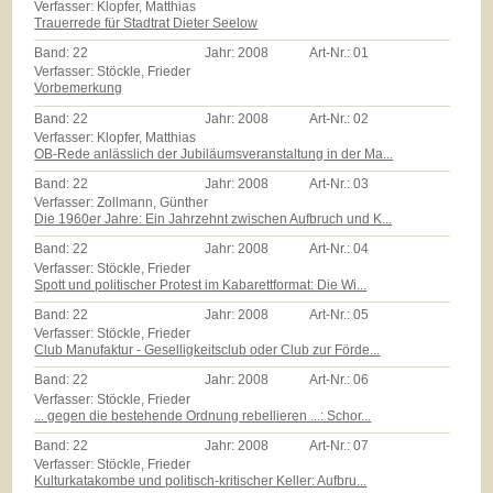
Verfasser: Klopfer, Matthias
Trauerrede für Stadtrat Dieter Seelow
Band:
22
Jahr:
2008
Art-Nr.:
01
Verfasser: Stöckle, Frieder
Vorbemerkung
Band:
22
Jahr:
2008
Art-Nr.:
02
Verfasser: Klopfer, Matthias
OB-Rede anlässlich der Jubiläumsveranstaltung in der Ma...
Band:
22
Jahr:
2008
Art-Nr.:
03
Verfasser: Zollmann, Günther
Die 1960er Jahre: Ein Jahrzehnt zwischen Aufbruch und K...
Band:
22
Jahr:
2008
Art-Nr.:
04
Verfasser: Stöckle, Frieder
Spott und politischer Protest im Kabarettformat: Die Wi...
Band:
22
Jahr:
2008
Art-Nr.:
05
Verfasser: Stöckle, Frieder
Club Manufaktur - Geselligkeitsclub oder Club zur Förde...
Band:
22
Jahr:
2008
Art-Nr.:
06
Verfasser: Stöckle, Frieder
... gegen die bestehende Ordnung rebellieren ...: Schor...
Band:
22
Jahr:
2008
Art-Nr.:
07
Verfasser: Stöckle, Frieder
Kulturkatakombe und politisch-kritischer Keller: Aufbru...