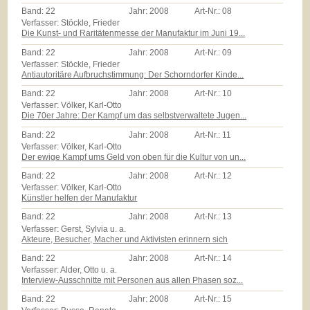
Band:
22
Jahr:
2008
Art-Nr.:
08
Verfasser: Stöckle, Frieder
Die Kunst- und Raritätenmesse der Manufaktur im Juni 19...
Band:
22
Jahr:
2008
Art-Nr.:
09
Verfasser: Stöckle, Frieder
Antiautoritäre Aufbruchstimmung: Der Schorndorfer Kinde...
Band:
22
Jahr:
2008
Art-Nr.:
10
Verfasser: Völker, Karl-Otto
Die 70er Jahre: Der Kampf um das selbstverwaltete Jugen...
Band:
22
Jahr:
2008
Art-Nr.:
11
Verfasser: Völker, Karl-Otto
Der ewige Kampf ums Geld von oben für die Kultur von un...
Band:
22
Jahr:
2008
Art-Nr.:
12
Verfasser: Völker, Karl-Otto
Künstler helfen der Manufaktur
Band:
22
Jahr:
2008
Art-Nr.:
13
Verfasser: Gerst, Sylvia u. a.
Akteure, Besucher, Macher und Aktivisten erinnern sich
Band:
22
Jahr:
2008
Art-Nr.:
14
Verfasser: Alder, Otto u. a.
Interview-Ausschnitte mit Personen aus allen Phasen soz...
Band:
22
Jahr:
2008
Art-Nr.:
15