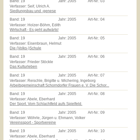
Band:
19
Jahr:
2005
Art-Nr.:
03
Verfasser: Seif, Ulrich A.
Siedlungsbau und -genese
Band:
19
Jahr:
2005
Art-Nr.:
04
Verfasser: Holzer-Böhm, Edith
Wirtschaft - Es geht aufwärts!
Band:
19
Jahr:
2005
Art-Nr.:
05
Verfasser: Eisenbraun, Helmut
Die (Volks-)Schule
Band:
19
Jahr:
2005
Art-Nr.:
06
Verfasser: Frieder Stöckle
Das Kulturleben
Band:
19
Jahr:
2005
Art-Nr.:
07
Verfasser: Reischle, Brigitte u. Wichering, Ingeborg
Arbeitsgemeinschaft Schorndorfer Frauen e. V. Die Schor...
Band:
19
Jahr:
2005
Art-Nr.:
08
Verfasser: Abele, Eberhard
Der Sport. Vom Schlachtfeld aufs Spielfeld.
Band:
19
Jahr:
2005
Art-Nr.:
09
Verfasser: Wöhrle, Jürgen u. Ehmann, Volker
Vereinssport - Sportvereine
Band:
19
Jahr:
2005
Art-Nr.:
10
Verfasser: Abele, Eberhard