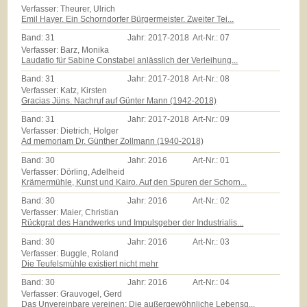
Verfasser: Theurer, Ulrich
Emil Hayer. Ein Schorndorfer Bürgermeister. Zweiter Tei...
Band:
31
Jahr:
2017-2018
Art-Nr.:
07
Verfasser: Barz, Monika
Laudatio für Sabine Constabel anlässlich der Verleihung...
Band:
31
Jahr:
2017-2018
Art-Nr.:
08
Verfasser: Katz, Kirsten
Gracias Jüns. Nachruf auf Günter Mann (1942-2018)
Band:
31
Jahr:
2017-2018
Art-Nr.:
09
Verfasser: Dietrich, Holger
Ad memoriam Dr. Günther Zollmann (1940-2018)
Band:
30
Jahr:
2016
Art-Nr.:
01
Verfasser: Dörling, Adelheid
Krämermühle, Kunst und Kairo. Auf den Spuren der Schorn...
Band:
30
Jahr:
2016
Art-Nr.:
02
Verfasser: Maier, Christian
Rückgrat des Handwerks und Impulsgeber der Industrialis...
Band:
30
Jahr:
2016
Art-Nr.:
03
Verfasser: Buggle, Roland
Die Teufelsmühle existiert nicht mehr
Band:
30
Jahr:
2016
Art-Nr.:
04
Verfasser: Grauvogel, Gerd
Das Unvereinbare vereinen: Die außergewöhnliche Lebensg...