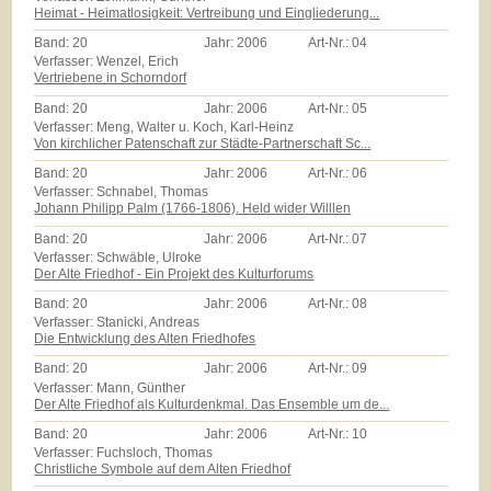
Heimat - Heimatlosigkeit: Vertreibung und Eingliederung...
Band:
20
Jahr:
2006
Art-Nr.:
04
Verfasser: Wenzel, Erich
Vertriebene in Schorndorf
Band:
20
Jahr:
2006
Art-Nr.:
05
Verfasser: Meng, Walter u. Koch, Karl-Heinz
Von kirchlicher Patenschaft zur Städte-Partnerschaft Sc...
Band:
20
Jahr:
2006
Art-Nr.:
06
Verfasser: Schnabel, Thomas
Johann Philipp Palm (1766-1806). Held wider Willlen
Band:
20
Jahr:
2006
Art-Nr.:
07
Verfasser: Schwäble, Ulroke
Der Alte Friedhof - Ein Projekt des Kulturforums
Band:
20
Jahr:
2006
Art-Nr.:
08
Verfasser: Stanicki, Andreas
Die Entwicklung des Alten Friedhofes
Band:
20
Jahr:
2006
Art-Nr.:
09
Verfasser: Mann, Günther
Der Alte Friedhof als Kulturdenkmal. Das Ensemble um de...
Band:
20
Jahr:
2006
Art-Nr.:
10
Verfasser: Fuchsloch, Thomas
Christliche Symbole auf dem Alten Friedhof