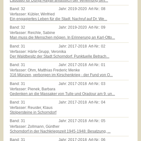
Laudatio für Dunja Hayali anlässlich der Verleihung des...
Band:
32
Jahr:
2019-2020
Art-Nr.:
08
Verfasser: Kübler, Winfried
Ein engagiertes Leben für die Stadt. Nachruf auf Dr. We...
Band:
32
Jahr:
2019-2020
Art-Nr.:
09
Verfasser: Reichle, Sabine
Man muss die Menschen mögen. In Erinnerung an Karl-Otto...
Band:
31
Jahr:
2017-2018
Art-Nr.:
02
Verfasser: Härle-Grupp, Veronika
Der Waldbesitz der Stadt Schorndorf. Punktuelle Betrach...
Band:
31
Jahr:
2017-2018
Art-Nr.:
01
Verfasser: Ohm, Matthias Frederic Menke
316 Münzen, verborgen im Kirschenkrieg - der Fund von O...
Band:
31
Jahr:
2017-2018
Art-Nr.:
03
Verfasser: Pienek, Barbara
Gedenken an die Massaker von Tulle und Oradour am 9. un...
Band:
31
Jahr:
2017-2018
Art-Nr.:
04
Verfasser: Reuster, Klaus
Stolpersteine in Schorndorf
Band:
31
Jahr:
2017-2018
Art-Nr.:
05
Verfasser: Zollmann, Günther
Schorndorf in der Nachkriegszeit 1945-1948: Besatzung, ...
Band:
31
Jahr:
2017-2018
Art-Nr.:
06