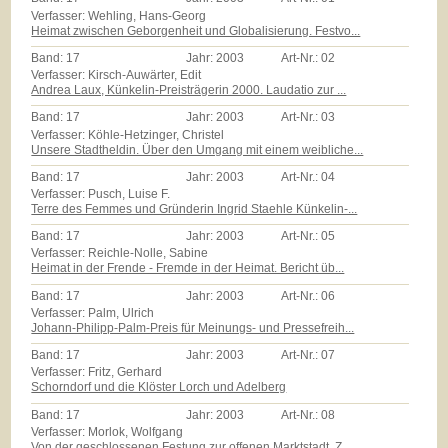
Verfasser: Wehling, Hans-Georg
Heimat zwischen Geborgenheit und Globalisierung. Festvo...
Band:
17
Jahr:
2003
Art-Nr.:
02
Verfasser: Kirsch-Auwärter, Edit
Andrea Laux, Künkelin-Preisträgerin 2000. Laudatio zur ...
Band:
17
Jahr:
2003
Art-Nr.:
03
Verfasser: Köhle-Hetzinger, Christel
Unsere Stadtheldin. Über den Umgang mit einem weibliche...
Band:
17
Jahr:
2003
Art-Nr.:
04
Verfasser: Pusch, Luise F.
Terre des Femmes und Gründerin Ingrid Staehle Künkelin-...
Band:
17
Jahr:
2003
Art-Nr.:
05
Verfasser: Reichle-Nolle, Sabine
Heimat in der Frende - Fremde in der Heimat. Bericht üb...
Band:
17
Jahr:
2003
Art-Nr.:
06
Verfasser: Palm, Ulrich
Johann-Philipp-Palm-Preis für Meinungs- und Pressefreih...
Band:
17
Jahr:
2003
Art-Nr.:
07
Verfasser: Fritz, Gerhard
Schorndorf und die Klöster Lorch und Adelberg
Band:
17
Jahr:
2003
Art-Nr.:
08
Verfasser: Morlok, Wolfgang
Von der geschlossenen Festung zur offenen Marktstadt. Z...