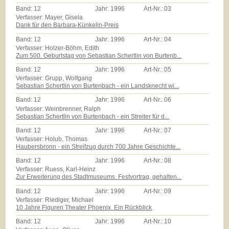
Band:
12
Jahr:
1996
Art-Nr.:
03
Verfasser: Mayer, Gisela
Dank für den Barbara-Künkelin-Preis
Band:
12
Jahr:
1996
Art-Nr.:
04
Verfasser: Holzer-Böhm, Edith
Zum 500. Geburtstag von Sebastian Schertlin von Burtenb...
Band:
12
Jahr:
1996
Art-Nr.:
05
Verfasser: Grupp, Wolfgang
Sebastian Schertlin von Burtenbach - ein Landsknecht wi...
Band:
12
Jahr:
1996
Art-Nr.:
06
Verfasser: Weinbrenner, Ralph
Sebastian Schertlin von Burtenbach - ein Streiter für d...
Band:
12
Jahr:
1996
Art-Nr.:
07
Verfasser: Holub, Thomas
Haubersbronn - ein Streifzug durch 700 Jahre Geschichte...
Band:
12
Jahr:
1996
Art-Nr.:
08
Verfasser: Ruess, Karl-Heinz
Zur Erweiterung des Stadtmuseums. Festvortrag, gehalten...
Band:
12
Jahr:
1996
Art-Nr.:
09
Verfasser: Riediger, Michael
10 Jahre Figuren Theater Phoenix. Ein Rückblick
Band:
12
Jahr:
1996
Art-Nr.:
10