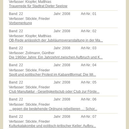
Verfasser: Klopfer, Matthias
Trauerrede für Stadtrat Dieter Seelow
Band:
22
Jahr:
2008
Art-Nr.:
01
Verfasser: Stöckle, Frieder
Vorbemerkung
Band:
22
Jahr:
2008
Art-Nr.:
02
Verfasser: Klopfer, Matthias
OB-Rede anlässlich der Jubiläumsveranstaltung in der Ma...
Band:
22
Jahr:
2008
Art-Nr.:
03
Verfasser: Zollmann, Günther
Die 1960er Jahre: Ein Jahrzehnt zwischen Aufbruch und K...
Band:
22
Jahr:
2008
Art-Nr.:
04
Verfasser: Stöckle, Frieder
Spott und politischer Protest im Kabarettformat: Die Wi...
Band:
22
Jahr:
2008
Art-Nr.:
05
Verfasser: Stöckle, Frieder
Club Manufaktur - Geselligkeitsclub oder Club zur Förde...
Band:
22
Jahr:
2008
Art-Nr.:
06
Verfasser: Stöckle, Frieder
... gegen die bestehende Ordnung rebellieren ...: Schor...
Band:
22
Jahr:
2008
Art-Nr.:
07
Verfasser: Stöckle, Frieder
Kulturkatakombe und politisch-kritischer Keller: Aufbru...