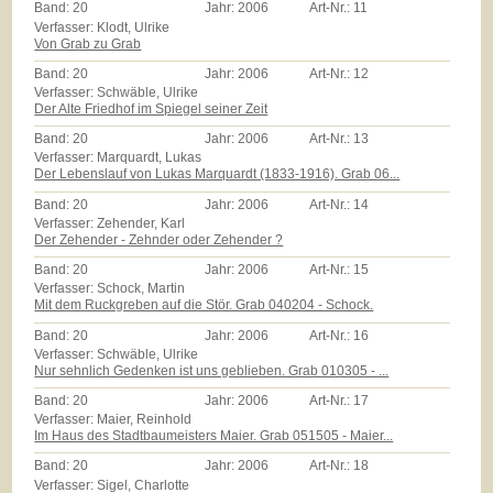
Band:
20
Jahr:
2006
Art-Nr.:
11
Verfasser: Klodt, Ulrike
Von Grab zu Grab
Band:
20
Jahr:
2006
Art-Nr.:
12
Verfasser: Schwäble, Ulrike
Der Alte Friedhof im Spiegel seiner Zeit
Band:
20
Jahr:
2006
Art-Nr.:
13
Verfasser: Marquardt, Lukas
Der Lebenslauf von Lukas Marquardt (1833-1916). Grab 06...
Band:
20
Jahr:
2006
Art-Nr.:
14
Verfasser: Zehender, Karl
Der Zehender - Zehnder oder Zehender ?
Band:
20
Jahr:
2006
Art-Nr.:
15
Verfasser: Schock, Martin
Mit dem Ruckgreben auf die Stör. Grab 040204 - Schock.
Band:
20
Jahr:
2006
Art-Nr.:
16
Verfasser: Schwäble, Ulrike
Nur sehnlich Gedenken ist uns geblieben. Grab 010305 - ...
Band:
20
Jahr:
2006
Art-Nr.:
17
Verfasser: Maier, Reinhold
Im Haus des Stadtbaumeisters Maier. Grab 051505 - Maier...
Band:
20
Jahr:
2006
Art-Nr.:
18
Verfasser: Sigel, Charlotte