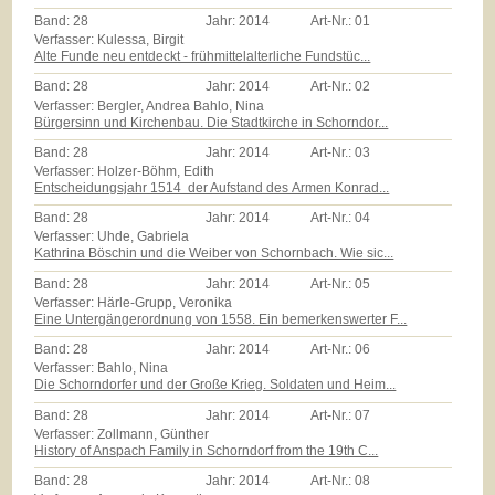
Band:
28
Jahr:
2014
Art-Nr.:
01
Verfasser: Kulessa, Birgit
Alte Funde neu entdeckt - frühmittelalterliche Fundstüc...
Band:
28
Jahr:
2014
Art-Nr.:
02
Verfasser: Bergler, Andrea Bahlo, Nina
Bürgersinn und Kirchenbau. Die Stadtkirche in Schorndor...
Band:
28
Jahr:
2014
Art-Nr.:
03
Verfasser: Holzer-Böhm, Edith
Entscheidungsjahr 1514  der Aufstand des Armen Konrad...
Band:
28
Jahr:
2014
Art-Nr.:
04
Verfasser: Uhde, Gabriela
Kathrina Böschin und die Weiber von Schornbach. Wie sic...
Band:
28
Jahr:
2014
Art-Nr.:
05
Verfasser: Härle-Grupp, Veronika
Eine Untergängerordnung von 1558. Ein bemerkenswerter F...
Band:
28
Jahr:
2014
Art-Nr.:
06
Verfasser: Bahlo, Nina
Die Schorndorfer und der Große Krieg. Soldaten und Heim...
Band:
28
Jahr:
2014
Art-Nr.:
07
Verfasser: Zollmann, Günther
History of Anspach Family in Schorndorf from the 19th C...
Band:
28
Jahr:
2014
Art-Nr.:
08