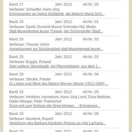
Band:
27
Jahr:
2013
Art-Nr.:
05
Verfasser: Schaeffer, Hans-Jörg
Erinnerungen an meine Großtante, die Malerin Maria Schl...
Band:
26
Jahr:
2012
Art-Nr.:
01
Verfasser: David, Dominik Marcel Schindler Abt, Martin
Statt Musentempel teurer Tümpel, der Schorndorfer Stadt...
Band:
26
Jahr:
2012
Art-Nr.:
02
Verfasser: Theurer, Ulrich
Anmerkungen zur Schülerarbeit statt Musentempel teurer...
Band:
26
Jahr:
2012
Art-Nr.:
03
Verfasser: Buggle, Roland
Sehr seltene Steinplastik, ein Pfannenträger, aus dem 1...
Band:
26
Jahr:
2012
Art-Nr.:
04
Verfasser: Stöckle, Frieder
Zu Leben und Werk des Malers Werner Oberle (1912-1990) ...
Band:
26
Jahr:
2012
Art-Nr.:
05
Verfasser: Hinderer, Hannelore, Hans-Jörg Lund, Dora Meilicke,
Dieter Wenger, Peter Thalheimer
Drum soll zum Schluss die Orgel klingen... - Erinnerung...
Band:
26
Jahr:
2012
Art-Nr.:
06
Verfasser: Neudeck, Rupert
Verleihung des Barbara-Künkelin-Preises an Ulla Lachaue...
Band:
25
Jahr:
2011
Art-Nr.:
01