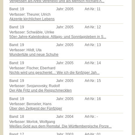
Vergessen als Artist Verenello und als Mensch Richard A...
Band:
19
Jahr:
2005
Art-Nr.:
11
Verfasser: Theurer, Ulrich
Akzente kirchlichen Lebens
Band:
19
Jahr:
2005
Art-Nr.:
12
Verfasser: Schwäble, Ulrike
50er-Jahre-Kaleidoskop. Alltags- und Sonntagsleben in S...
Band:
19
Jahr:
2005
Art-Nr.:
13
Verfasser: Hildt, Uta
Wundertüte und neue Schuhe
Band:
19
Jahr:
2005
Art-Nr.:
14
Verfasser: Fischer, Eberhard
Nichts wird uns geschenkt...: Wie ich die fünfziger Jah...
Band:
19
Jahr:
2005
Art-Nr.:
15
Verfasser: Svojanovsky, Rudolf
Der Alte Fritz und die Reigschmeckten
Band:
19
Jahr:
2005
Art-Nr.:
16
Verfasser: Benseler, Hans
Über den Zeitgeist der Fünfziger
Band:
18
Jahr:
2004
Art-Nr.:
-
Verfasser: Morlok, Wolfgang
Weißes Gold aus dem Remstal. Die Württembergische Porze...
Band:
17
Jahr:
2003
Art-Nr.:
01