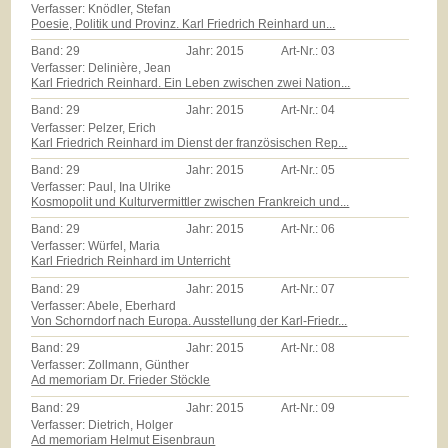
Verfasser: Knödler, Stefan
Poesie, Politik und Provinz. Karl Friedrich Reinhard un...
Band:
29
Jahr:
2015
Art-Nr.:
03
Verfasser: Delinière, Jean
Karl Friedrich Reinhard. Ein Leben zwischen zwei Nation...
Band:
29
Jahr:
2015
Art-Nr.:
04
Verfasser: Pelzer, Erich
Karl Friedrich Reinhard im Dienst der französischen Rep...
Band:
29
Jahr:
2015
Art-Nr.:
05
Verfasser: Paul, Ina Ulrike
Kosmopolit und Kulturvermittler zwischen Frankreich und...
Band:
29
Jahr:
2015
Art-Nr.:
06
Verfasser: Würfel, Maria
Karl Friedrich Reinhard im Unterricht
Band:
29
Jahr:
2015
Art-Nr.:
07
Verfasser: Abele, Eberhard
Von Schorndorf nach Europa. Ausstellung der Karl-Friedr...
Band:
29
Jahr:
2015
Art-Nr.:
08
Verfasser: Zollmann, Günther
Ad memoriam Dr. Frieder Stöckle
Band:
29
Jahr:
2015
Art-Nr.:
09
Verfasser: Dietrich, Holger
Ad memoriam Helmut Eisenbraun