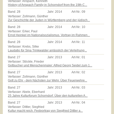
Verfasser: Anspach, Kenneth
History of Anspach Family in Schorndorf from the 19th C...
Band:
28
Jahr:
2014
Art-Nr.:
09
Verfasser: Zollmann, Günther
Zur Geschichte der Juden in Württemberg und der jüdisch...
Band:
28
Jahr:
2014
Art-Nr.:
10
Verfasser: Erker, Paul
Ernst Heinkel im Nationalsozialismus. Vortrag im Rahmen...
Band:
28
Jahr:
2014
Art-Nr.:
11
Verfasser: Krebs, Silke
Laudatio für Sina Trinkwalder anlässlich der Verleihung...
Band:
27
Jahr:
2013
Art-Nr.:
01
Verfasser: Stöckle, Frieder
Gottsucher und Menschenmaler: Alfred Georg Seidel zum 1...
Band:
27
Jahr:
2013
Art-Nr.:
02
Verfasser: Zollmann, Günther
Gott zu Ehr - dem Nächsten zur Wehr. Über Feuerwehre...
Band:
27
Jahr:
2013
Art-Nr.:
03
Verfasser: Abele, Eberhard
25 Jahre Kulturforum Schorndorf. Über den kulturellen A...
Band:
27
Jahr:
2013
Art-Nr.:
04
Verfasser: Dittler, Siegfried
Kultur macht reich. Festvortrag von Siegfried Dittler a...