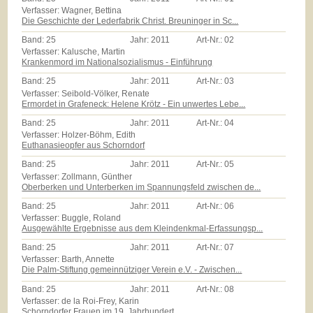
Verfasser: Wagner, Bettina
Die Geschichte der Lederfabrik Christ. Breuninger in Sc...
Band:
25
Jahr:
2011
Art-Nr.:
02
Verfasser: Kalusche, Martin
Krankenmord im Nationalsozialismus - Einführung
Band:
25
Jahr:
2011
Art-Nr.:
03
Verfasser: Seibold-Völker, Renate
Ermordet in Grafeneck: Helene Krötz - Ein unwertes Lebe...
Band:
25
Jahr:
2011
Art-Nr.:
04
Verfasser: Holzer-Böhm, Edith
Euthanasieopfer aus Schorndorf
Band:
25
Jahr:
2011
Art-Nr.:
05
Verfasser: Zollmann, Günther
Oberberken und Unterberken im Spannungsfeld zwischen de...
Band:
25
Jahr:
2011
Art-Nr.:
06
Verfasser: Buggle, Roland
Ausgewählte Ergebnisse aus dem Kleindenkmal-Erfassungsp...
Band:
25
Jahr:
2011
Art-Nr.:
07
Verfasser: Barth, Annette
Die Palm-Stiftung gemeinnütziger Verein e.V. - Zwischen...
Band:
25
Jahr:
2011
Art-Nr.:
08
Verfasser: de la Roi-Frey, Karin
Schorndorfer Frauen im 19. Jahrhundert