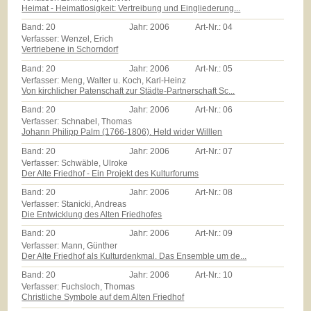
Heimat - Heimatlosigkeit: Vertreibung und Eingliederung...
Band:
20
Jahr:
2006
Art-Nr.:
04
Verfasser: Wenzel, Erich
Vertriebene in Schorndorf
Band:
20
Jahr:
2006
Art-Nr.:
05
Verfasser: Meng, Walter u. Koch, Karl-Heinz
Von kirchlicher Patenschaft zur Städte-Partnerschaft Sc...
Band:
20
Jahr:
2006
Art-Nr.:
06
Verfasser: Schnabel, Thomas
Johann Philipp Palm (1766-1806). Held wider Willlen
Band:
20
Jahr:
2006
Art-Nr.:
07
Verfasser: Schwäble, Ulroke
Der Alte Friedhof - Ein Projekt des Kulturforums
Band:
20
Jahr:
2006
Art-Nr.:
08
Verfasser: Stanicki, Andreas
Die Entwicklung des Alten Friedhofes
Band:
20
Jahr:
2006
Art-Nr.:
09
Verfasser: Mann, Günther
Der Alte Friedhof als Kulturdenkmal. Das Ensemble um de...
Band:
20
Jahr:
2006
Art-Nr.:
10
Verfasser: Fuchsloch, Thomas
Christliche Symbole auf dem Alten Friedhof