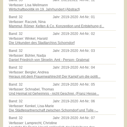
Band:
33
Jahr:
2021/2022
Art-Nr.:
12
Verfasser: Lisa Wellmann
Wirtschaftspolitik im 19. Jahrhundert (Abstract)
Band:
32
Jahr:
2019-2020
Art-Nr.:
01
Verfasser: Raczek, Nina
Mammut, Römer, Kelten & Co. Konzeption und Entstehung d...
Band:
32
Jahr:
2019-2020
Art-Nr.:
02
Verfasser: Winkel, Harald
Die Urkunden des Stadtarchivs Schorndorf
Band:
32
Jahr:
2019-2020
Art-Nr.:
03
Verfasser: Bühler, Nadja
Daniel Friedrich von Stroelin. Amt - Person- Grabmal
Band:
32
Jahr:
2019-2020
Art-Nr.:
04
Verfasser: Bergler, Andrea
Heraus mit dem Frauenwahlrecht! Der Kampf um die politi...
Band:
32
Jahr:
2019-2020
Art-Nr.:
05
Verfasser: Schnabel, Thomas
Und Heimat ist Geheimnis - nicht Geschrei. (Franz Hesse...
Band:
32
Jahr:
2019-2020
Art-Nr.:
06
Verfasser: Kenkel, Lisa-Marie
Die Städtepartnerschaft zwischen Schorndorf und Tulle -...
Band:
32
Jahr:
2019-2020
Art-Nr.:
07
Verfasser: Lamprecht, Christine