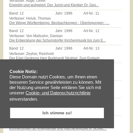
Verfasser: Auge, Oliver
Erwirdig und wolgelert: Der Jurist und Kleriker Dr. Geo...
Band:
12
Jahr:
1996
Art-Nr.:
11
Verfasser: Holub, Thomas
Die Wiege Württembergs. Beobachtungen - Überlegungen - ...
Band:
12
Jahr:
1996
Art-Nr.:
12
Verfasser: Von Maltzahn, Damian
Die Entwicklung der Schorndorfer Kirchenmusik bis zum E...
Band:
12
Jahr:
1996
Art-Nr.:
13
Verfasser: Zeyher, Reinhold
Der Edel Gestreng Herr Burkhardt Stickhel: Zum Epitaph ...
Band:
12
Jahr:
1996
Art-Nr.:
14
Verfasser: Zollmann, Günther
Cookie Notiz:
Massenarmut und landwirtschaftliche Reformen auf dem Sc...
Diese Domain nutzt Cookies, um Ihnen einen
besseren Service gewährleisten zu können. Mit
Band:
12
Jahr:
1996
Art-Nr.:
15
der Nutzung unserer Seite erklären Sie sich mit
Verfasser: Milz, Thomas
unserer
Cookie- und Datenschutzrichtlinie
Götz E.Hübner - ein experimenteller Geschichtspraktiker...
einverstanden.
Band:
12
Jahr:
1996
Art-Nr.:
16
Verfasser: Braun, Lise
Maria Schloz
Ich stimme zu!
Band:
12
Jahr:
1996
Art-Nr.:
17
Verfasser: Fischer, Erhard
Erinnerungen an Kriegsende und Nachkriegszeit in Schlec...