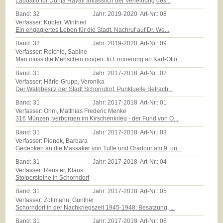
Laudatio für Dunja Hayali anlässlich der Verleihung des...
Band:
32
Jahr:
2019-2020
Art-Nr.:
08
Verfasser: Kübler, Winfried
Ein engagiertes Leben für die Stadt. Nachruf auf Dr. We...
Band:
32
Jahr:
2019-2020
Art-Nr.:
09
Verfasser: Reichle, Sabine
Man muss die Menschen mögen. In Erinnerung an Karl-Otto...
Band:
31
Jahr:
2017-2018
Art-Nr.:
02
Verfasser: Härle-Grupp, Veronika
Der Waldbesitz der Stadt Schorndorf. Punktuelle Betrach...
Band:
31
Jahr:
2017-2018
Art-Nr.:
01
Verfasser: Ohm, Matthias Frederic Menke
316 Münzen, verborgen im Kirschenkrieg - der Fund von O...
Band:
31
Jahr:
2017-2018
Art-Nr.:
03
Verfasser: Pienek, Barbara
Gedenken an die Massaker von Tulle und Oradour am 9. un...
Band:
31
Jahr:
2017-2018
Art-Nr.:
04
Verfasser: Reuster, Klaus
Stolpersteine in Schorndorf
Band:
31
Jahr:
2017-2018
Art-Nr.:
05
Verfasser: Zollmann, Günther
Schorndorf in der Nachkriegszeit 1945-1948: Besatzung, ...
Band:
31
Jahr:
2017-2018
Art-Nr.:
06