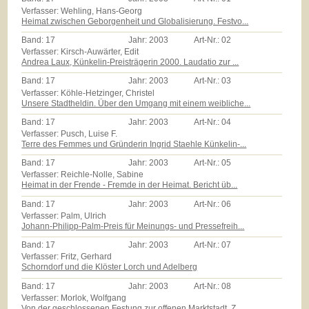
Verfasser: Wehling, Hans-Georg
Heimat zwischen Geborgenheit und Globalisierung. Festvo...
Band:
17
Jahr:
2003
Art-Nr.:
02
Verfasser: Kirsch-Auwärter, Edit
Andrea Laux, Künkelin-Preisträgerin 2000. Laudatio zur ...
Band:
17
Jahr:
2003
Art-Nr.:
03
Verfasser: Köhle-Hetzinger, Christel
Unsere Stadtheldin. Über den Umgang mit einem weibliche...
Band:
17
Jahr:
2003
Art-Nr.:
04
Verfasser: Pusch, Luise F.
Terre des Femmes und Gründerin Ingrid Staehle Künkelin-...
Band:
17
Jahr:
2003
Art-Nr.:
05
Verfasser: Reichle-Nolle, Sabine
Heimat in der Frende - Fremde in der Heimat. Bericht üb...
Band:
17
Jahr:
2003
Art-Nr.:
06
Verfasser: Palm, Ulrich
Johann-Philipp-Palm-Preis für Meinungs- und Pressefreih...
Band:
17
Jahr:
2003
Art-Nr.:
07
Verfasser: Fritz, Gerhard
Schorndorf und die Klöster Lorch und Adelberg
Band:
17
Jahr:
2003
Art-Nr.:
08
Verfasser: Morlok, Wolfgang
Von der geschlossenen Festung zur offenen Marktstadt. Z...