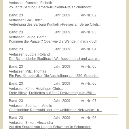
Verfasser: Rommel, Elsbeth
25 Jahre Stiftung Barbara-Künkelin-Preis Schorndorf
Band:
23
Jahr:
2009
Art-Nr.:
02
Verfasser: Goll, Ulrich
Verleihung des Barbara Künkelin-Preises an Serap Cileli...
Band:
23
Jahr:
2009
Art-Nr.:
03
Verfasser: Leube, Bernd
Kommen die Panzer? Oder wie die Wende in mich kroch
Band:
23
Jahr:
2009
Art-Nr.:
04
Verfasser: Buggle, Roland
Der Schorndorfer Stadtbach. Wo floss er einst und was w...
Band:
23
Jahr:
2009
Art-Nr.:
05
Verfasser: Milz, Thomas
Ein Fest für Ludovike. Die Ausstellung zum 250. Geburts...
Band:
23
Jahr:
2009
Art-Nr.:
06
Verfasser: Köhle-Hetzinger, Christel
Freie Blicke, Freiheiten auf Zeit? Festvortrag zum 250....
Band:
23
Jahr:
2009
Art-Nr.:
07
Verfasser: Seemann, Anette
Christophine Reinwald und ihre weiblichen Netzwerke - u...
Band:
23
Jahr:
2009
Art-Nr.:
08
Verfasser: Birkert, Alexandra
Auf den Spuren von Hegels Schwester in Schorndorf