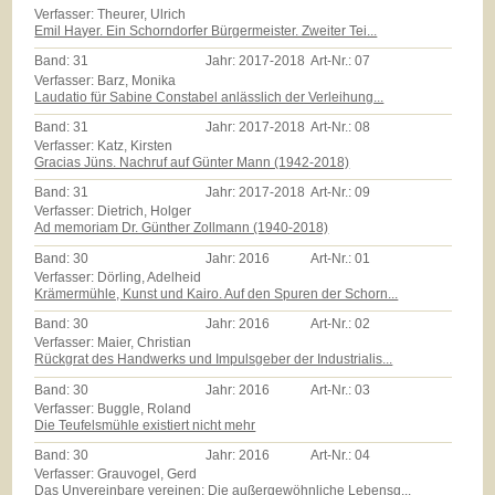
Verfasser: Theurer, Ulrich
Emil Hayer. Ein Schorndorfer Bürgermeister. Zweiter Tei...
Band:
31
Jahr:
2017-2018
Art-Nr.:
07
Verfasser: Barz, Monika
Laudatio für Sabine Constabel anlässlich der Verleihung...
Band:
31
Jahr:
2017-2018
Art-Nr.:
08
Verfasser: Katz, Kirsten
Gracias Jüns. Nachruf auf Günter Mann (1942-2018)
Band:
31
Jahr:
2017-2018
Art-Nr.:
09
Verfasser: Dietrich, Holger
Ad memoriam Dr. Günther Zollmann (1940-2018)
Band:
30
Jahr:
2016
Art-Nr.:
01
Verfasser: Dörling, Adelheid
Krämermühle, Kunst und Kairo. Auf den Spuren der Schorn...
Band:
30
Jahr:
2016
Art-Nr.:
02
Verfasser: Maier, Christian
Rückgrat des Handwerks und Impulsgeber der Industrialis...
Band:
30
Jahr:
2016
Art-Nr.:
03
Verfasser: Buggle, Roland
Die Teufelsmühle existiert nicht mehr
Band:
30
Jahr:
2016
Art-Nr.:
04
Verfasser: Grauvogel, Gerd
Das Unvereinbare vereinen: Die außergewöhnliche Lebensg...