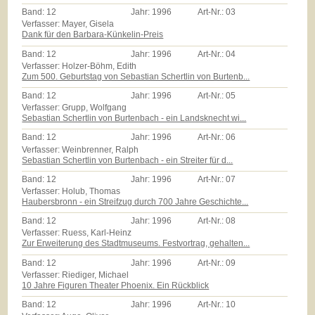
Band:
12
Jahr:
1996
Art-Nr.:
03
Verfasser: Mayer, Gisela
Dank für den Barbara-Künkelin-Preis
Band:
12
Jahr:
1996
Art-Nr.:
04
Verfasser: Holzer-Böhm, Edith
Zum 500. Geburtstag von Sebastian Schertlin von Burtenb...
Band:
12
Jahr:
1996
Art-Nr.:
05
Verfasser: Grupp, Wolfgang
Sebastian Schertlin von Burtenbach - ein Landsknecht wi...
Band:
12
Jahr:
1996
Art-Nr.:
06
Verfasser: Weinbrenner, Ralph
Sebastian Schertlin von Burtenbach - ein Streiter für d...
Band:
12
Jahr:
1996
Art-Nr.:
07
Verfasser: Holub, Thomas
Haubersbronn - ein Streifzug durch 700 Jahre Geschichte...
Band:
12
Jahr:
1996
Art-Nr.:
08
Verfasser: Ruess, Karl-Heinz
Zur Erweiterung des Stadtmuseums. Festvortrag, gehalten...
Band:
12
Jahr:
1996
Art-Nr.:
09
Verfasser: Riediger, Michael
10 Jahre Figuren Theater Phoenix. Ein Rückblick
Band:
12
Jahr:
1996
Art-Nr.:
10