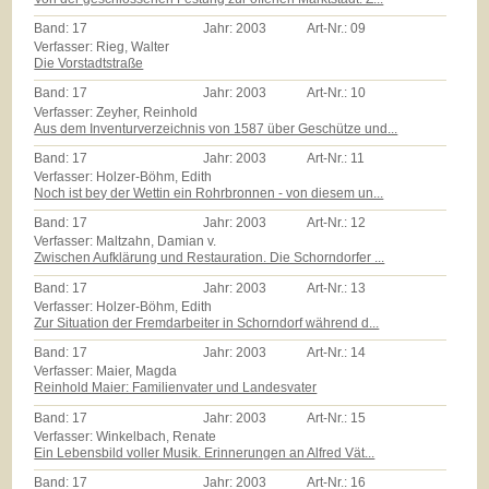
Band:
17
Jahr:
2003
Art-Nr.:
09
Verfasser: Rieg, Walter
Die Vorstadtstraße
Band:
17
Jahr:
2003
Art-Nr.:
10
Verfasser: Zeyher, Reinhold
Aus dem Inventurverzeichnis von 1587 über Geschütze und...
Band:
17
Jahr:
2003
Art-Nr.:
11
Verfasser: Holzer-Böhm, Edith
Noch ist bey der Wettin ein Rohrbronnen - von diesem un...
Band:
17
Jahr:
2003
Art-Nr.:
12
Verfasser: Maltzahn, Damian v.
Zwischen Aufklärung und Restauration. Die Schorndorfer ...
Band:
17
Jahr:
2003
Art-Nr.:
13
Verfasser: Holzer-Böhm, Edith
Zur Situation der Fremdarbeiter in Schorndorf während d...
Band:
17
Jahr:
2003
Art-Nr.:
14
Verfasser: Maier, Magda
Reinhold Maier: Familienvater und Landesvater
Band:
17
Jahr:
2003
Art-Nr.:
15
Verfasser: Winkelbach, Renate
Ein Lebensbild voller Musik. Erinnerungen an Alfred Vät...
Band:
17
Jahr:
2003
Art-Nr.:
16