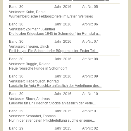
Band:
30
Jahr:
2016
Art-Nr.:
05
Verfasser: Kuhn, Daniel
Württembergische Feldpostbriefe im Ersten Weltkrieg
Band:
30
Jahr:
2016
Art-Nr.:
06
Verfasser: Zollmann, Günther
Die letzten Kriegstage 1945 in Schorndorf, im Remstal u...
Band:
30
Jahr:
2016
Art-Nr.:
07
Verfasser: Theurer, Ulrich
Emil Hayer. Ein Schorndorfer Bürgermeister. Erster Teil...
Band:
30
Jahr:
2016
Art-Nr.:
08
Verfasser: Buggle, Roland
Neue römische Funde in Schorndorf
Band:
30
Jahr:
2016
Art-Nr.:
09
Verfasser: Haberbusch, Konrad
Laudatio für Anja Reschke anlässlich der Verleihung des...
Band:
30
Jahr:
2016
Art-Nr.:
10
Verfasser: Stoch, Andreas
Laudatio für Dr. Friedrich Stöckle anlässlich der Verle...
Band:
29
Jahr:
2015
Art-Nr.:
01
Verfasser: Schnabel, Thomas
Nur in der strengsten Pflichterfüllung suchte er seine...
Band:
29
Jahr:
2015
Art-Nr.:
02