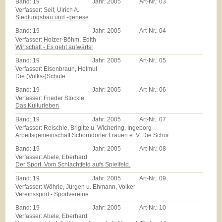
Band:
19
Jahr:
2005
Art-Nr.:
03
Verfasser: Seif, Ulrich A.
Siedlungsbau und -genese
Band:
19
Jahr:
2005
Art-Nr.:
04
Verfasser: Holzer-Böhm, Edith
Wirtschaft - Es geht aufwärts!
Band:
19
Jahr:
2005
Art-Nr.:
05
Verfasser: Eisenbraun, Helmut
Die (Volks-)Schule
Band:
19
Jahr:
2005
Art-Nr.:
06
Verfasser: Frieder Stöckle
Das Kulturleben
Band:
19
Jahr:
2005
Art-Nr.:
07
Verfasser: Reischle, Brigitte u. Wichering, Ingeborg
Arbeitsgemeinschaft Schorndorfer Frauen e. V. Die Schor...
Band:
19
Jahr:
2005
Art-Nr.:
08
Verfasser: Abele, Eberhard
Der Sport. Vom Schlachtfeld aufs Spielfeld.
Band:
19
Jahr:
2005
Art-Nr.:
09
Verfasser: Wöhrle, Jürgen u. Ehmann, Volker
Vereinssport - Sportvereine
Band:
19
Jahr:
2005
Art-Nr.:
10
Verfasser: Abele, Eberhard