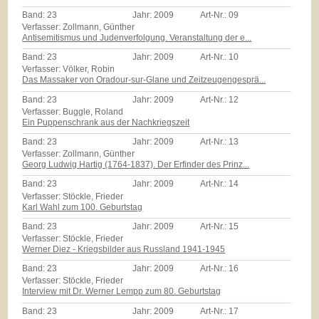
Band:
23
Jahr:
2009
Art-Nr.:
09
Verfasser: Zollmann, Günther
Antisemitismus und Judenverfolgung. Veranstaltung der e...
Band:
23
Jahr:
2009
Art-Nr.:
10
Verfasser: Völker, Robin
Das Massaker von Oradour-sur-Glane und Zeitzeugengesprä...
Band:
23
Jahr:
2009
Art-Nr.:
12
Verfasser: Buggle, Roland
Ein Puppenschrank aus der Nachkriegszeit
Band:
23
Jahr:
2009
Art-Nr.:
13
Verfasser: Zollmann, Günther
Georg Ludwig Hartig (1764-1837). Der Erfinder des Prinz...
Band:
23
Jahr:
2009
Art-Nr.:
14
Verfasser: Stöckle, Frieder
Karl Wahl zum 100. Geburtstag
Band:
23
Jahr:
2009
Art-Nr.:
15
Verfasser: Stöckle, Frieder
Werner Diez - Kriegsbilder aus Russland 1941-1945
Band:
23
Jahr:
2009
Art-Nr.:
16
Verfasser: Stöckle, Frieder
Interview mit Dr. Werner Lempp zum 80. Geburtstag
Band:
23
Jahr:
2009
Art-Nr.:
17