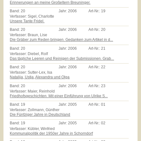
Erinnerungen an meine Großeltern Breuninger.
Band:
20
Jahr:
2006
Art-Nr.:
19
Verfasser: Sigel, Charlotte
Unsere Tante Fridel.
Band:
20
Jahr:
2006
Art-Nr.:
20
Verfasser: Braun, Lise
Die Gräber zum Reden bringen. Gedanken zum Artikel in d...
Band:
20
Jahr:
2006
Art-Nr.:
21
Verfasser: Diebel, Rolf
Das tägliche Leeren und Reinigen der Submissionen. Grab...
Band:
20
Jahr:
2006
Art-Nr.:
22
Verfasser: Sutter-Lex, Isa
Natalija, Ustja, Alexandra und Olga
Band:
20
Jahr:
2006
Art-Nr.:
23
Verfasser: Maier, Reinhold
Friedhofsgeschichten. Mit einer Einführung von Ulrike S...
Band:
19
Jahr:
2005
Art-Nr.:
01
Verfasser: Zollmann, Günther
Die Fünfziger Jahre in Deutschland
Band:
19
Jahr:
2005
Art-Nr.:
02
Verfasser: Kübler, Winfried
Kommunalpolitik der 1950er Jahre in Schorndorf