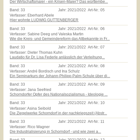
Der Wirtschaftsmaier - ein Krisen-Maier? Das württembe...
Band:
33
Jahr:
2021/2022
Art-Nr.:
05
Verfasser: Eberhard Abele
Hier wohnte LUDWIG GUTTENBERGER
Band:
33
Jahr:
2021/2022
Art-Nr.:
06
Verfasser: Sabine Deeg und Valeska Martin
Wie die Kreis- und Gemeindereform das Altbekannte in Fr...
Band:
33
Jahr:
2021/2022
Art-Nr.:
07
Verfasser: Dieter Thomas Kuhn
Laudatio für Dr. Lisa Federle anlässlich der Verleihung...
Band:
33
Jahr:
2021/2022
Art-Nr.:
08
Verfasser: André Bordisch und Ina Schulz
Ein Seminarkurs der Johann-Philipp-Palm-Schule über di...
Band:
33
Jahr:
2021/2022
Art-Nr.:
09
Verfasser: Jana Seefried
Schorndorfer Opfer des Nationalsozialismus - Ideologie ...
Band:
33
Jahr:
2021/2022
Art-Nr.:
10
Verfasser: Asina Seibold
Die Ziegelwerke Schorndorf in der nachkriegszeit (Abstr...
Band:
33
Jahr:
2021/2022
Art-Nr.:
11
Verfasser: Rico Wagner
Die Industrialisierung in Schorndorf - und wie zwei a...