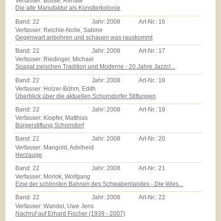
Verfasser: Busse, Renate
Die alte Manufaktur als Künstlerkolonie
Band:
22
Jahr:
2008
Art-Nr.:
16
Verfasser: Reichle-Nolle, Sabine
Gegenwart anbohren und schauen was rauskommt
Band:
22
Jahr:
2008
Art-Nr.:
17
Verfasser: Riedinger, Michael
Spagat zwischen Tradition und Moderne - 20 Jahre Jazzcl...
Band:
22
Jahr:
2008
Art-Nr.:
18
Verfasser: Holzer-Böhm, Edith
Überblick über die aktuellen Schorndorfer Stiftungen
Band:
22
Jahr:
2008
Art-Nr.:
19
Verfasser: Klopfer, Matthias
Bürgerstiftung Schorndorf
Band:
22
Jahr:
2008
Art-Nr.:
20
Verfasser: Mangold, Adelheid
Herzauge
Band:
22
Jahr:
2008
Art-Nr.:
21
Verfasser: Morlok, Wolfgang
Eine der schönsten Bahnen des Schwabenlandes - Die Wies...
Band:
22
Jahr:
2008
Art-Nr.:
22
Verfasser: Wandel, Uwe Jens
Nachruf auf Erhard Fischer (1939 - 2007)