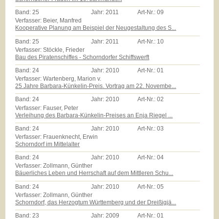
Band:
25
Jahr:
2011
Art-Nr.:
09
Verfasser: Beier, Manfred
Kooperative Planung am Beispiel der Neugestaltung des S...
Band:
25
Jahr:
2011
Art-Nr.:
10
Verfasser: Stöckle, Frieder
Bau des Piratenschiffes - Schorndorfer Schiffswerft
Band:
24
Jahr:
2010
Art-Nr.:
01
Verfasser: Wartenberg, Marion v.
25 Jahre Barbara-Künkelin-Preis. Vortrag am 22. Novembe...
Band:
24
Jahr:
2010
Art-Nr.:
02
Verfasser: Fauser, Peter
Verleihung des Barbara-Künkelin-Preises an Enja Riegel ...
Band:
24
Jahr:
2010
Art-Nr.:
03
Verfasser: Frauenknecht, Erwin
Schorndorf im Mittelalter
Band:
24
Jahr:
2010
Art-Nr.:
04
Verfasser: Zollmann, Günther
Bäuerliches Leben und Herrschaft auf dem Mittleren Schu...
Band:
24
Jahr:
2010
Art-Nr.:
05
Verfasser: Zollmann, Günther
Schorndorf, das Herzogtum Württemberg und der Dreißigjä...
Band:
23
Jahr:
2009
Art-Nr.:
01