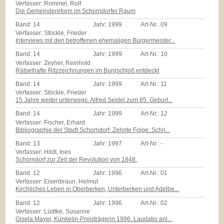
Verfasser: Rommel, Rolf
Die Gemeindereform im Schorndorfer Raum
Band:
14
Jahr:
1999
Art-Nr.:
09
Verfasser: Stöckle, Frieder
Interviews mit den betroffenen ehemaligen Bürgermeister...
Band:
14
Jahr:
1999
Art-Nr.:
10
Verfasser: Zeyher, Reinhold
Rätselhafte Ritzzeichnungen im Burgschloß entdeckt
Band:
14
Jahr:
1999
Art-Nr.:
11
Verfasser: Stöckle, Frieder
15 Jahre weiter unterwegs. Alfred Seidel zum 85. Geburt...
Band:
14
Jahr:
1999
Art-Nr.:
12
Verfasser: Fischer, Erhard
Bibliographie der Stadt Schorndorf. Zehnte Folge: Schri...
Band:
13
Jahr:
1997
Art-Nr.:
-
Verfasser: Hildt, Ines
Schorndorf zur Zeit der Revolution von 1848.
Band:
12
Jahr:
1996
Art-Nr.:
01
Verfasser: Eisenbraun, Helmut
Kirchliches Leben in Oberberken, Unterberken und Adelbe...
Band:
12
Jahr:
1996
Art-Nr.:
02
Verfasser: Lüdtke, Susanne
Gisela Mayer, Künkelin-Preisträgerin 1996. Laudatio anl...