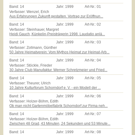
Band:
14
Jahr:
1999
Art-Nr.:
01
Verfasser: Wenzel, Erich
Aus Erfahrungen Zukunft gestalten. Vortrag zur Eröffnun...
Band:
14
Jahr:
1999
Art-Nr.:
02
Verfasser: Steinhauer, Margret
Heidi Gauch, Künkelin-Preisträgerin 1998. Laudatio anlä...
Band:
14
Jahr:
1999
Art-Nr.:
03
Verfasser: Zollmann, Günther
50 Jahre Heimatverein: Vom Mythos Heimat zur Heimat-Arb...
Band:
14
Jahr:
1999
Art-Nr.:
04
Verfasser: Stöckle, Frieder
30 Jahre Club Manufaktur. Werner Schretzmeier und Fried...
Band:
14
Jahr:
1999
Art-Nr.:
05
Verfasser: Theurer, Ulrich
10 Jahre Kulturforum Schorndorf e. V. - ein Modell der ...
Band:
14
Jahr:
1999
Art-Nr.:
06
Verfasser: Holzer-Böhm, Edith
Ob man nicht Gartenmöbelfabrik Schorndorf zur Firma neh...
Band:
14
Jahr:
1999
Art-Nr.:
07
Verfasser: Holzer-Böhm, Edith
Zwischen 48 Grad, 43 Minuten, 24 Sekunden und 53 Minute...
Band:
14
Jahr:
1999
Art-Nr.:
08