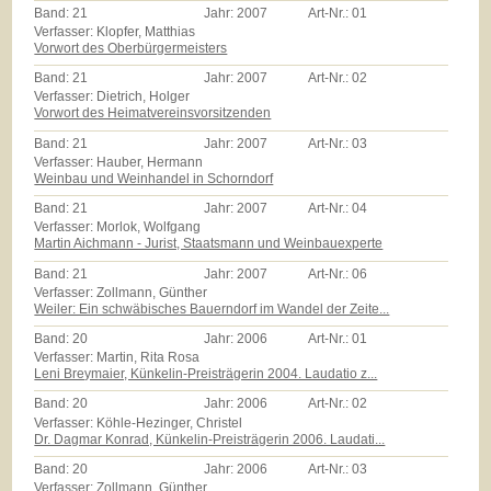
Band:
21
Jahr:
2007
Art-Nr.:
01
Verfasser: Klopfer, Matthias
Vorwort des Oberbürgermeisters
Band:
21
Jahr:
2007
Art-Nr.:
02
Verfasser: Dietrich, Holger
Vorwort des Heimatvereinsvorsitzenden
Band:
21
Jahr:
2007
Art-Nr.:
03
Verfasser: Hauber, Hermann
Weinbau und Weinhandel in Schorndorf
Band:
21
Jahr:
2007
Art-Nr.:
04
Verfasser: Morlok, Wolfgang
Martin Aichmann - Jurist, Staatsmann und Weinbauexperte
Band:
21
Jahr:
2007
Art-Nr.:
06
Verfasser: Zollmann, Günther
Weiler: Ein schwäbisches Bauerndorf im Wandel der Zeite...
Band:
20
Jahr:
2006
Art-Nr.:
01
Verfasser: Martin, Rita Rosa
Leni Breymaier, Künkelin-Preisträgerin 2004. Laudatio z...
Band:
20
Jahr:
2006
Art-Nr.:
02
Verfasser: Köhle-Hezinger, Christel
Dr. Dagmar Konrad, Künkelin-Preisträgerin 2006. Laudati...
Band:
20
Jahr:
2006
Art-Nr.:
03
Verfasser: Zollmann, Günther