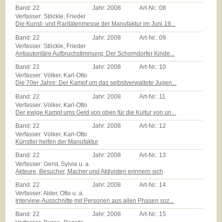
Band:
22
Jahr:
2008
Art-Nr.:
08
Verfasser: Stöckle, Frieder
Die Kunst- und Raritätenmesse der Manufaktur im Juni 19...
Band:
22
Jahr:
2008
Art-Nr.:
09
Verfasser: Stöckle, Frieder
Antiautoritäre Aufbruchstimmung: Der Schorndorfer Kinde...
Band:
22
Jahr:
2008
Art-Nr.:
10
Verfasser: Völker, Karl-Otto
Die 70er Jahre: Der Kampf um das selbstverwaltete Jugen...
Band:
22
Jahr:
2008
Art-Nr.:
11
Verfasser: Völker, Karl-Otto
Der ewige Kampf ums Geld von oben für die Kultur von un...
Band:
22
Jahr:
2008
Art-Nr.:
12
Verfasser: Völker, Karl-Otto
Künstler helfen der Manufaktur
Band:
22
Jahr:
2008
Art-Nr.:
13
Verfasser: Gerst, Sylvia u. a.
Akteure, Besucher, Macher und Aktivisten erinnern sich
Band:
22
Jahr:
2008
Art-Nr.:
14
Verfasser: Alder, Otto u. a.
Interview-Ausschnitte mit Personen aus allen Phasen soz...
Band:
22
Jahr:
2008
Art-Nr.:
15