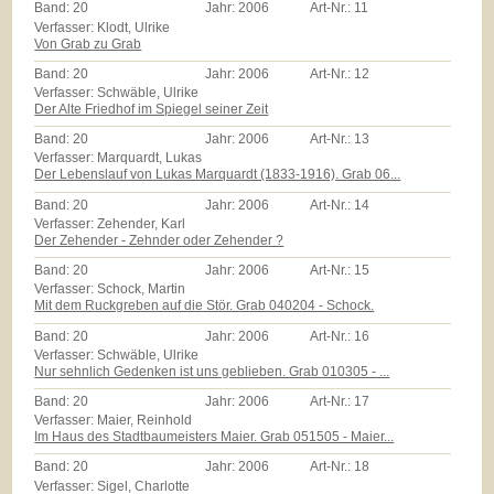
Band:
20
Jahr:
2006
Art-Nr.:
11
Verfasser: Klodt, Ulrike
Von Grab zu Grab
Band:
20
Jahr:
2006
Art-Nr.:
12
Verfasser: Schwäble, Ulrike
Der Alte Friedhof im Spiegel seiner Zeit
Band:
20
Jahr:
2006
Art-Nr.:
13
Verfasser: Marquardt, Lukas
Der Lebenslauf von Lukas Marquardt (1833-1916). Grab 06...
Band:
20
Jahr:
2006
Art-Nr.:
14
Verfasser: Zehender, Karl
Der Zehender - Zehnder oder Zehender ?
Band:
20
Jahr:
2006
Art-Nr.:
15
Verfasser: Schock, Martin
Mit dem Ruckgreben auf die Stör. Grab 040204 - Schock.
Band:
20
Jahr:
2006
Art-Nr.:
16
Verfasser: Schwäble, Ulrike
Nur sehnlich Gedenken ist uns geblieben. Grab 010305 - ...
Band:
20
Jahr:
2006
Art-Nr.:
17
Verfasser: Maier, Reinhold
Im Haus des Stadtbaumeisters Maier. Grab 051505 - Maier...
Band:
20
Jahr:
2006
Art-Nr.:
18
Verfasser: Sigel, Charlotte