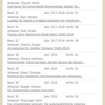
Verfasser: Theurer, Ulrich
Emil Hayer. Ein Schorndorfer Bürgermeister. Zweiter Tei...
Band:
31
Jahr:
2017-2018
Art-Nr.:
07
Verfasser: Barz, Monika
Laudatio für Sabine Constabel anlässlich der Verleihung...
Band:
31
Jahr:
2017-2018
Art-Nr.:
08
Verfasser: Katz, Kirsten
Gracias Jüns. Nachruf auf Günter Mann (1942-2018)
Band:
31
Jahr:
2017-2018
Art-Nr.:
09
Verfasser: Dietrich, Holger
Ad memoriam Dr. Günther Zollmann (1940-2018)
Band:
30
Jahr:
2016
Art-Nr.:
01
Verfasser: Dörling, Adelheid
Krämermühle, Kunst und Kairo. Auf den Spuren der Schorn...
Band:
30
Jahr:
2016
Art-Nr.:
02
Verfasser: Maier, Christian
Rückgrat des Handwerks und Impulsgeber der Industrialis...
Band:
30
Jahr:
2016
Art-Nr.:
03
Verfasser: Buggle, Roland
Die Teufelsmühle existiert nicht mehr
Band:
30
Jahr:
2016
Art-Nr.:
04
Verfasser: Grauvogel, Gerd
Das Unvereinbare vereinen: Die außergewöhnliche Lebensg...