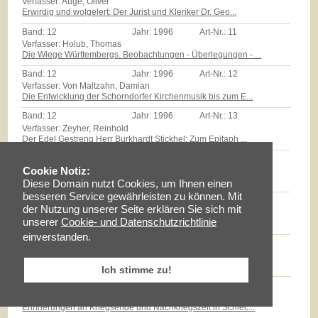
Verfasser: Auge, Oliver
Erwirdig und wolgelert: Der Jurist und Kleriker Dr. Geo...
Band:
12
Jahr:
1996
Art-Nr.:
11
Verfasser: Holub, Thomas
Die Wiege Württembergs. Beobachtungen - Überlegungen - ...
Band:
12
Jahr:
1996
Art-Nr.:
12
Verfasser: Von Maltzahn, Damian
Die Entwicklung der Schorndorfer Kirchenmusik bis zum E...
Band:
12
Jahr:
1996
Art-Nr.:
13
Verfasser: Zeyher, Reinhold
Der Edel Gestreng Herr Burkhardt Stickhel: Zum Epitaph ...
Band:
12
Jahr:
1996
Art-Nr.:
14
Verfasser: Zollmann, Günther
Cookie Notiz:
Massenarmut und landwirtschaftliche Reformen auf dem Sc...
Diese Domain nutzt Cookies, um Ihnen einen
besseren Service gewährleisten zu können. Mit
Band:
12
Jahr:
1996
Art-Nr.:
15
der Nutzung unserer Seite erklären Sie sich mit
Verfasser: Milz, Thomas
unserer
Cookie- und Datenschutzrichtlinie
Götz E.Hübner - ein experimenteller Geschichtspraktiker...
einverstanden.
Band:
12
Jahr:
1996
Art-Nr.:
16
Verfasser: Braun, Lise
Maria Schloz
Ich stimme zu!
Band:
12
Jahr:
1996
Art-Nr.:
17
Verfasser: Fischer, Erhard
Erinnerungen an Kriegsende und Nachkriegszeit in Schlec...