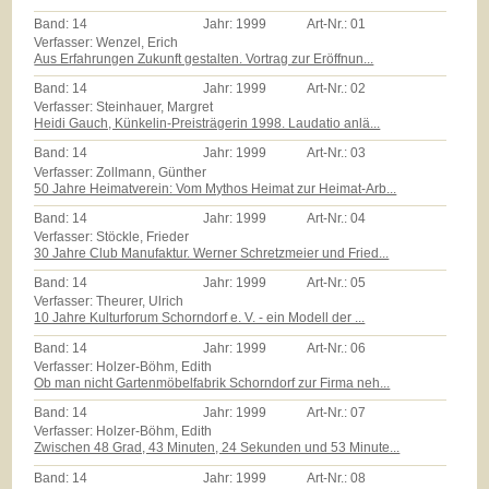
Band:
14
Jahr:
1999
Art-Nr.:
01
Verfasser: Wenzel, Erich
Aus Erfahrungen Zukunft gestalten. Vortrag zur Eröffnun...
Band:
14
Jahr:
1999
Art-Nr.:
02
Verfasser: Steinhauer, Margret
Heidi Gauch, Künkelin-Preisträgerin 1998. Laudatio anlä...
Band:
14
Jahr:
1999
Art-Nr.:
03
Verfasser: Zollmann, Günther
50 Jahre Heimatverein: Vom Mythos Heimat zur Heimat-Arb...
Band:
14
Jahr:
1999
Art-Nr.:
04
Verfasser: Stöckle, Frieder
30 Jahre Club Manufaktur. Werner Schretzmeier und Fried...
Band:
14
Jahr:
1999
Art-Nr.:
05
Verfasser: Theurer, Ulrich
10 Jahre Kulturforum Schorndorf e. V. - ein Modell der ...
Band:
14
Jahr:
1999
Art-Nr.:
06
Verfasser: Holzer-Böhm, Edith
Ob man nicht Gartenmöbelfabrik Schorndorf zur Firma neh...
Band:
14
Jahr:
1999
Art-Nr.:
07
Verfasser: Holzer-Böhm, Edith
Zwischen 48 Grad, 43 Minuten, 24 Sekunden und 53 Minute...
Band:
14
Jahr:
1999
Art-Nr.:
08