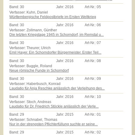
Band:
30
Jahr:
2016
Art-Nr.:
05
Verfasser: Kuhn, Daniel
Württembergische Feldpostbriefe im Ersten Weltkrieg
Band:
30
Jahr:
2016
Art-Nr.:
06
Verfasser: Zollmann, Günther
Die letzten Kriegstage 1945 in Schorndorf, im Remstal u...
Band:
30
Jahr:
2016
Art-Nr.:
07
Verfasser: Theurer, Ulrich
Emil Hayer. Ein Schorndorfer Bürgermeister. Erster Teil...
Band:
30
Jahr:
2016
Art-Nr.:
08
Verfasser: Buggle, Roland
Neue römische Funde in Schorndorf
Band:
30
Jahr:
2016
Art-Nr.:
09
Verfasser: Haberbusch, Konrad
Laudatio für Anja Reschke anlässlich der Verleihung des...
Band:
30
Jahr:
2016
Art-Nr.:
10
Verfasser: Stoch, Andreas
Laudatio für Dr. Friedrich Stöckle anlässlich der Verle...
Band:
29
Jahr:
2015
Art-Nr.:
01
Verfasser: Schnabel, Thomas
Nur in der strengsten Pflichterfüllung suchte er seine...
Band:
29
Jahr:
2015
Art-Nr.:
02