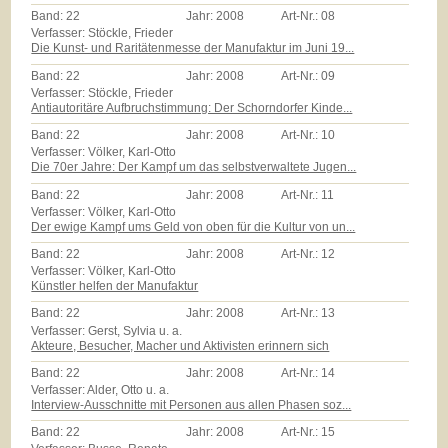
Band:
22
Jahr:
2008
Art-Nr.:
08
Verfasser: Stöckle, Frieder
Die Kunst- und Raritätenmesse der Manufaktur im Juni 19...
Band:
22
Jahr:
2008
Art-Nr.:
09
Verfasser: Stöckle, Frieder
Antiautoritäre Aufbruchstimmung: Der Schorndorfer Kinde...
Band:
22
Jahr:
2008
Art-Nr.:
10
Verfasser: Völker, Karl-Otto
Die 70er Jahre: Der Kampf um das selbstverwaltete Jugen...
Band:
22
Jahr:
2008
Art-Nr.:
11
Verfasser: Völker, Karl-Otto
Der ewige Kampf ums Geld von oben für die Kultur von un...
Band:
22
Jahr:
2008
Art-Nr.:
12
Verfasser: Völker, Karl-Otto
Künstler helfen der Manufaktur
Band:
22
Jahr:
2008
Art-Nr.:
13
Verfasser: Gerst, Sylvia u. a.
Akteure, Besucher, Macher und Aktivisten erinnern sich
Band:
22
Jahr:
2008
Art-Nr.:
14
Verfasser: Alder, Otto u. a.
Interview-Ausschnitte mit Personen aus allen Phasen soz...
Band:
22
Jahr:
2008
Art-Nr.:
15