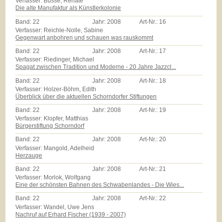
Verfasser: Busse, Renate
Die alte Manufaktur als Künstlerkolonie
Band:
22
Jahr:
2008
Art-Nr.:
16
Verfasser: Reichle-Nolle, Sabine
Gegenwart anbohren und schauen was rauskommt
Band:
22
Jahr:
2008
Art-Nr.:
17
Verfasser: Riedinger, Michael
Spagat zwischen Tradition und Moderne - 20 Jahre Jazzcl...
Band:
22
Jahr:
2008
Art-Nr.:
18
Verfasser: Holzer-Böhm, Edith
Überblick über die aktuellen Schorndorfer Stiftungen
Band:
22
Jahr:
2008
Art-Nr.:
19
Verfasser: Klopfer, Matthias
Bürgerstiftung Schorndorf
Band:
22
Jahr:
2008
Art-Nr.:
20
Verfasser: Mangold, Adelheid
Herzauge
Band:
22
Jahr:
2008
Art-Nr.:
21
Verfasser: Morlok, Wolfgang
Eine der schönsten Bahnen des Schwabenlandes - Die Wies...
Band:
22
Jahr:
2008
Art-Nr.:
22
Verfasser: Wandel, Uwe Jens
Nachruf auf Erhard Fischer (1939 - 2007)