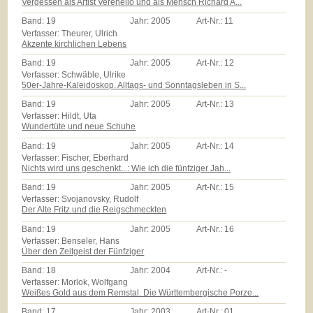
Vergessen als Artist Verenello und als Mensch Richard A...
Band:
19
Jahr:
2005
Art-Nr.:
11
Verfasser: Theurer, Ulrich
Akzente kirchlichen Lebens
Band:
19
Jahr:
2005
Art-Nr.:
12
Verfasser: Schwäble, Ulrike
50er-Jahre-Kaleidoskop. Alltags- und Sonntagsleben in S...
Band:
19
Jahr:
2005
Art-Nr.:
13
Verfasser: Hildt, Uta
Wundertüte und neue Schuhe
Band:
19
Jahr:
2005
Art-Nr.:
14
Verfasser: Fischer, Eberhard
Nichts wird uns geschenkt...: Wie ich die fünfziger Jah...
Band:
19
Jahr:
2005
Art-Nr.:
15
Verfasser: Svojanovsky, Rudolf
Der Alte Fritz und die Reigschmeckten
Band:
19
Jahr:
2005
Art-Nr.:
16
Verfasser: Benseler, Hans
Über den Zeitgeist der Fünfziger
Band:
18
Jahr:
2004
Art-Nr.:
-
Verfasser: Morlok, Wolfgang
Weißes Gold aus dem Remstal. Die Württembergische Porze...
Band:
17
Jahr:
2003
Art-Nr.:
01