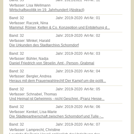
Band:
33
Jahr:
2021/2022
Art-Nr.:
12
Verfasser: Lisa Wellmann
Wirtschaftspolitik im 19. Jahrhundert (Abstract)
Band:
32
Jahr:
2019-2020
Art-Nr.:
01
Verfasser: Raczek, Nina
Mammut, Römer, Kelten & Co. Konzeption und Entstehung d...
Band:
32
Jahr:
2019-2020
Art-Nr.:
02
Verfasser: Winkel, Harald
Die Urkunden des Stadtarchivs Schorndorf
Band:
32
Jahr:
2019-2020
Art-Nr.:
03
Verfasser: Bühler, Nadja
Daniel Friedrich von Stroelin. Amt - Person- Grabmal
Band:
32
Jahr:
2019-2020
Art-Nr.:
04
Verfasser: Bergler, Andrea
Heraus mit dem Frauenwahlrecht! Der Kampf um die politi...
Band:
32
Jahr:
2019-2020
Art-Nr.:
05
Verfasser: Schnabel, Thomas
Und Heimat ist Geheimnis - nicht Geschrei. (Franz Hesse...
Band:
32
Jahr:
2019-2020
Art-Nr.:
06
Verfasser: Kenkel, Lisa-Marie
Die Städtepartnerschaft zwischen Schorndorf und Tulle -...
Band:
32
Jahr:
2019-2020
Art-Nr.:
07
Verfasser: Lamprecht, Christine