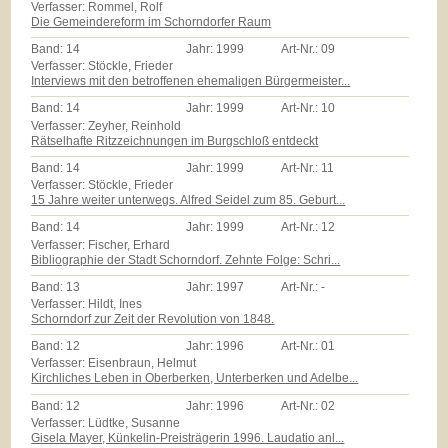
Verfasser: Rommel, Rolf
Die Gemeindereform im Schorndorfer Raum
Band:
14
Jahr:
1999
Art-Nr.:
09
Verfasser: Stöckle, Frieder
Interviews mit den betroffenen ehemaligen Bürgermeister...
Band:
14
Jahr:
1999
Art-Nr.:
10
Verfasser: Zeyher, Reinhold
Rätselhafte Ritzzeichnungen im Burgschloß entdeckt
Band:
14
Jahr:
1999
Art-Nr.:
11
Verfasser: Stöckle, Frieder
15 Jahre weiter unterwegs. Alfred Seidel zum 85. Geburt...
Band:
14
Jahr:
1999
Art-Nr.:
12
Verfasser: Fischer, Erhard
Bibliographie der Stadt Schorndorf. Zehnte Folge: Schri...
Band:
13
Jahr:
1997
Art-Nr.:
-
Verfasser: Hildt, Ines
Schorndorf zur Zeit der Revolution von 1848.
Band:
12
Jahr:
1996
Art-Nr.:
01
Verfasser: Eisenbraun, Helmut
Kirchliches Leben in Oberberken, Unterberken und Adelbe...
Band:
12
Jahr:
1996
Art-Nr.:
02
Verfasser: Lüdtke, Susanne
Gisela Mayer, Künkelin-Preisträgerin 1996. Laudatio anl...