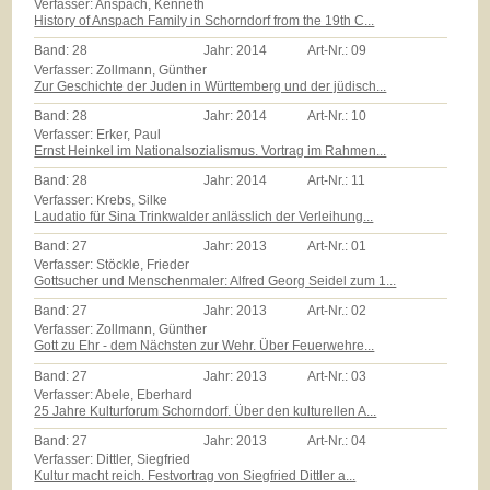
Verfasser: Anspach, Kenneth
History of Anspach Family in Schorndorf from the 19th C...
Band:
28
Jahr:
2014
Art-Nr.:
09
Verfasser: Zollmann, Günther
Zur Geschichte der Juden in Württemberg und der jüdisch...
Band:
28
Jahr:
2014
Art-Nr.:
10
Verfasser: Erker, Paul
Ernst Heinkel im Nationalsozialismus. Vortrag im Rahmen...
Band:
28
Jahr:
2014
Art-Nr.:
11
Verfasser: Krebs, Silke
Laudatio für Sina Trinkwalder anlässlich der Verleihung...
Band:
27
Jahr:
2013
Art-Nr.:
01
Verfasser: Stöckle, Frieder
Gottsucher und Menschenmaler: Alfred Georg Seidel zum 1...
Band:
27
Jahr:
2013
Art-Nr.:
02
Verfasser: Zollmann, Günther
Gott zu Ehr - dem Nächsten zur Wehr. Über Feuerwehre...
Band:
27
Jahr:
2013
Art-Nr.:
03
Verfasser: Abele, Eberhard
25 Jahre Kulturforum Schorndorf. Über den kulturellen A...
Band:
27
Jahr:
2013
Art-Nr.:
04
Verfasser: Dittler, Siegfried
Kultur macht reich. Festvortrag von Siegfried Dittler a...