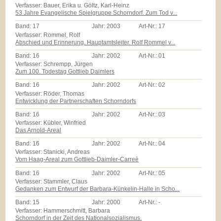
Verfasser: Bauer, Erika u. Göltz, Karl-Heinz
53 Jahre Evangelische Spielgruppe Schorndorf. Zum Tod v...
Band:
17
Jahr:
2003
Art-Nr.:
17
Verfasser: Rommel, Rolf
Abschied und Erinnerung. Hauptamtsleiter. Rolf Rommel v...
Band:
16
Jahr:
2002
Art-Nr.:
01
Verfasser: Schrempp, Jürgen
Zum 100. Todestag Gottlieb Daimlers
Band:
16
Jahr:
2002
Art-Nr.:
02
Verfasser: Röder, Thomas
Entwicklung der Partnerschaften Schorndorfs
Band:
16
Jahr:
2002
Art-Nr.:
03
Verfasser: Kübler, Winfried
Das Arnold-Areal
Band:
16
Jahr:
2002
Art-Nr.:
04
Verfasser: Stanicki, Andreas
Vom Haag-Areal zum Gottlieb-Daimler-Carreè
Band:
16
Jahr:
2002
Art-Nr.:
05
Verfasser: Stammler, Claus
Gedanken zum Entwurf der Barbara-Künkelin-Halle in Scho...
Band:
15
Jahr:
2000
Art-Nr.:
-
Verfasser: Hammerschmitt, Barbara
Schorndorf in der Zeit des Nationalsozialismus.