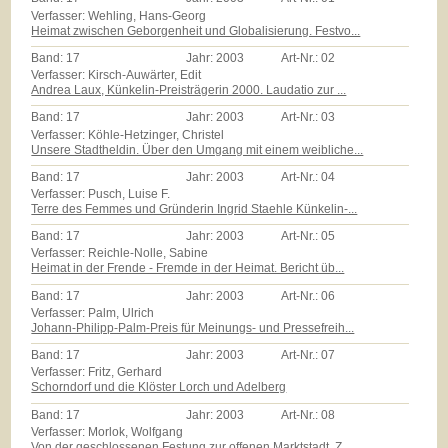
Verfasser: Wehling, Hans-Georg
Heimat zwischen Geborgenheit und Globalisierung. Festvo...
Band:
17
Jahr:
2003
Art-Nr.:
02
Verfasser: Kirsch-Auwärter, Edit
Andrea Laux, Künkelin-Preisträgerin 2000. Laudatio zur ...
Band:
17
Jahr:
2003
Art-Nr.:
03
Verfasser: Köhle-Hetzinger, Christel
Unsere Stadtheldin. Über den Umgang mit einem weibliche...
Band:
17
Jahr:
2003
Art-Nr.:
04
Verfasser: Pusch, Luise F.
Terre des Femmes und Gründerin Ingrid Staehle Künkelin-...
Band:
17
Jahr:
2003
Art-Nr.:
05
Verfasser: Reichle-Nolle, Sabine
Heimat in der Frende - Fremde in der Heimat. Bericht üb...
Band:
17
Jahr:
2003
Art-Nr.:
06
Verfasser: Palm, Ulrich
Johann-Philipp-Palm-Preis für Meinungs- und Pressefreih...
Band:
17
Jahr:
2003
Art-Nr.:
07
Verfasser: Fritz, Gerhard
Schorndorf und die Klöster Lorch und Adelberg
Band:
17
Jahr:
2003
Art-Nr.:
08
Verfasser: Morlok, Wolfgang
Von der geschlossenen Festung zur offenen Marktstadt. Z...