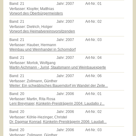
Band:
21
Jahr:
2007
Art-Nr.:
01
Verfasser: Klopfer, Matthias
Vorwort des Oberbürgermeisters
Band:
21
Jahr:
2007
Art-Nr.:
02
Verfasser: Dietrich, Holger
Vorwort des Heimatvereinsvorsitzenden
Band:
21
Jahr:
2007
Art-Nr.:
03
Verfasser: Hauber, Hermann
Weinbau und Weinhandel in Schorndorf
Band:
21
Jahr:
2007
Art-Nr.:
04
Verfasser: Morlok, Wolfgang
Martin Aichmann - Jurist, Staatsmann und Weinbauexperte
Band:
21
Jahr:
2007
Art-Nr.:
06
Verfasser: Zollmann, Günther
Weiler: Ein schwäbisches Bauerndorf im Wandel der Zeite...
Band:
20
Jahr:
2006
Art-Nr.:
01
Verfasser: Martin, Rita Rosa
Leni Breymaier, Künkelin-Preisträgerin 2004. Laudatio z...
Band:
20
Jahr:
2006
Art-Nr.:
02
Verfasser: Köhle-Hezinger, Christel
Dr. Dagmar Konrad, Künkelin-Preisträgerin 2006. Laudati...
Band:
20
Jahr:
2006
Art-Nr.:
03
Verfasser: Zollmann, Günther