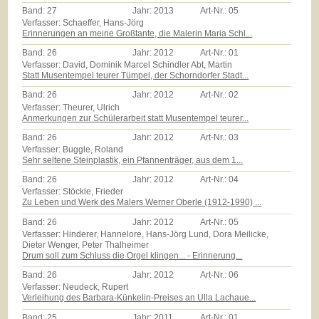
Band:
27
Jahr:
2013
Art-Nr.:
05
Verfasser: Schaeffer, Hans-Jörg
Erinnerungen an meine Großtante, die Malerin Maria Schl...
Band:
26
Jahr:
2012
Art-Nr.:
01
Verfasser: David, Dominik Marcel Schindler Abt, Martin
Statt Musentempel teurer Tümpel, der Schorndorfer Stadt...
Band:
26
Jahr:
2012
Art-Nr.:
02
Verfasser: Theurer, Ulrich
Anmerkungen zur Schülerarbeit statt Musentempel teurer...
Band:
26
Jahr:
2012
Art-Nr.:
03
Verfasser: Buggle, Roland
Sehr seltene Steinplastik, ein Pfannenträger, aus dem 1...
Band:
26
Jahr:
2012
Art-Nr.:
04
Verfasser: Stöckle, Frieder
Zu Leben und Werk des Malers Werner Oberle (1912-1990) ...
Band:
26
Jahr:
2012
Art-Nr.:
05
Verfasser: Hinderer, Hannelore, Hans-Jörg Lund, Dora Meilicke,
Dieter Wenger, Peter Thalheimer
Drum soll zum Schluss die Orgel klingen... - Erinnerung...
Band:
26
Jahr:
2012
Art-Nr.:
06
Verfasser: Neudeck, Rupert
Verleihung des Barbara-Künkelin-Preises an Ulla Lachaue...
Band:
25
Jahr:
2011
Art-Nr.:
01