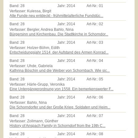
Band:
28
Jahr:
2014
Art-Nr.:
01
Verfasser: Kulessa, Birgit
Alte Funde neu entdeckt - frühmittelalterliche Fundstüc...
Band:
28
Jahr:
2014
Art-Nr.:
02
Verfasser: Bergler, Andrea Bahlo, Nina
Bürgersinn und Kirchenbau. Die Stadtkirche in Schorndor...
Band:
28
Jahr:
2014
Art-Nr.:
03
Verfasser: Holzer-Böhm, Edith
Entscheidungsjahr 1514  der Aufstand des Armen Konrad...
Band:
28
Jahr:
2014
Art-Nr.:
04
Verfasser: Uhde, Gabriela
Kathrina Böschin und die Weiber von Schornbach. Wie sic...
Band:
28
Jahr:
2014
Art-Nr.:
05
Verfasser: Härle-Grupp, Veronika
Eine Untergängerordnung von 1558. Ein bemerkenswerter F...
Band:
28
Jahr:
2014
Art-Nr.:
06
Verfasser: Bahlo, Nina
Die Schorndorfer und der Große Krieg. Soldaten und Heim...
Band:
28
Jahr:
2014
Art-Nr.:
07
Verfasser: Zollmann, Günther
History of Anspach Family in Schorndorf from the 19th C...
Band:
28
Jahr:
2014
Art-Nr.:
08