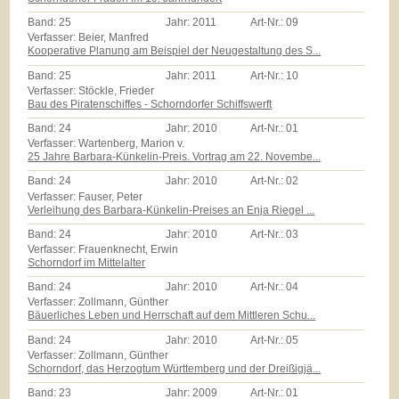
Band:
25
Jahr:
2011
Art-Nr.:
09
Verfasser: Beier, Manfred
Kooperative Planung am Beispiel der Neugestaltung des S...
Band:
25
Jahr:
2011
Art-Nr.:
10
Verfasser: Stöckle, Frieder
Bau des Piratenschiffes - Schorndorfer Schiffswerft
Band:
24
Jahr:
2010
Art-Nr.:
01
Verfasser: Wartenberg, Marion v.
25 Jahre Barbara-Künkelin-Preis. Vortrag am 22. Novembe...
Band:
24
Jahr:
2010
Art-Nr.:
02
Verfasser: Fauser, Peter
Verleihung des Barbara-Künkelin-Preises an Enja Riegel ...
Band:
24
Jahr:
2010
Art-Nr.:
03
Verfasser: Frauenknecht, Erwin
Schorndorf im Mittelalter
Band:
24
Jahr:
2010
Art-Nr.:
04
Verfasser: Zollmann, Günther
Bäuerliches Leben und Herrschaft auf dem Mittleren Schu...
Band:
24
Jahr:
2010
Art-Nr.:
05
Verfasser: Zollmann, Günther
Schorndorf, das Herzogtum Württemberg und der Dreißigjä...
Band:
23
Jahr:
2009
Art-Nr.:
01