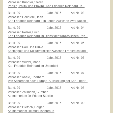
Verfasser: Knödler, Stefan
Poesie, Politik und Provinz. Karl Friedrich Reinhard un...
Band:
29
Jahr:
2015
Art-Nr.:
03
Verfasser: Delinière, Jean
Karl Friedrich Reinhard. Ein Leben zwischen zwei Nation...
Band:
29
Jahr:
2015
Art-Nr.:
04
Verfasser: Pelzer, Erich
Karl Friedrich Reinhard im Dienst der französischen Rep...
Band:
29
Jahr:
2015
Art-Nr.:
05
Verfasser: Paul, Ina Ulrike
Kosmopolit und Kulturvermittler zwischen Frankreich und...
Band:
29
Jahr:
2015
Art-Nr.:
06
Verfasser: Würfel, Maria
Karl Friedrich Reinhard im Unterricht
Band:
29
Jahr:
2015
Art-Nr.:
07
Verfasser: Abele, Eberhard
Von Schorndorf nach Europa. Ausstellung der Karl-Friedr...
Band:
29
Jahr:
2015
Art-Nr.:
08
Verfasser: Zollmann, Günther
Ad memoriam Dr. Frieder Stöckle
Band:
29
Jahr:
2015
Art-Nr.:
09
Verfasser: Dietrich, Holger
Ad memoriam Helmut Eisenbraun