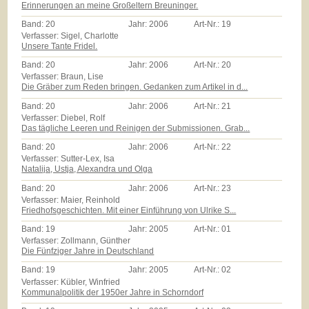
Erinnerungen an meine Großeltern Breuninger.
Band:
20
Jahr:
2006
Art-Nr.:
19
Verfasser: Sigel, Charlotte
Unsere Tante Fridel.
Band:
20
Jahr:
2006
Art-Nr.:
20
Verfasser: Braun, Lise
Die Gräber zum Reden bringen. Gedanken zum Artikel in d...
Band:
20
Jahr:
2006
Art-Nr.:
21
Verfasser: Diebel, Rolf
Das tägliche Leeren und Reinigen der Submissionen. Grab...
Band:
20
Jahr:
2006
Art-Nr.:
22
Verfasser: Sutter-Lex, Isa
Natalija, Ustja, Alexandra und Olga
Band:
20
Jahr:
2006
Art-Nr.:
23
Verfasser: Maier, Reinhold
Friedhofsgeschichten. Mit einer Einführung von Ulrike S...
Band:
19
Jahr:
2005
Art-Nr.:
01
Verfasser: Zollmann, Günther
Die Fünfziger Jahre in Deutschland
Band:
19
Jahr:
2005
Art-Nr.:
02
Verfasser: Kübler, Winfried
Kommunalpolitik der 1950er Jahre in Schorndorf