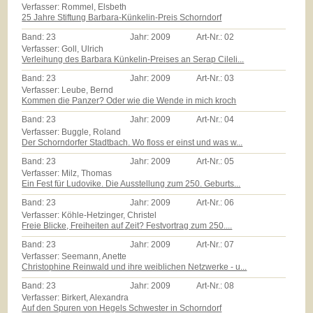
Verfasser: Rommel, Elsbeth
25 Jahre Stiftung Barbara-Künkelin-Preis Schorndorf
Band:
23
Jahr:
2009
Art-Nr.:
02
Verfasser: Goll, Ulrich
Verleihung des Barbara Künkelin-Preises an Serap Cileli...
Band:
23
Jahr:
2009
Art-Nr.:
03
Verfasser: Leube, Bernd
Kommen die Panzer? Oder wie die Wende in mich kroch
Band:
23
Jahr:
2009
Art-Nr.:
04
Verfasser: Buggle, Roland
Der Schorndorfer Stadtbach. Wo floss er einst und was w...
Band:
23
Jahr:
2009
Art-Nr.:
05
Verfasser: Milz, Thomas
Ein Fest für Ludovike. Die Ausstellung zum 250. Geburts...
Band:
23
Jahr:
2009
Art-Nr.:
06
Verfasser: Köhle-Hetzinger, Christel
Freie Blicke, Freiheiten auf Zeit? Festvortrag zum 250....
Band:
23
Jahr:
2009
Art-Nr.:
07
Verfasser: Seemann, Anette
Christophine Reinwald und ihre weiblichen Netzwerke - u...
Band:
23
Jahr:
2009
Art-Nr.:
08
Verfasser: Birkert, Alexandra
Auf den Spuren von Hegels Schwester in Schorndorf