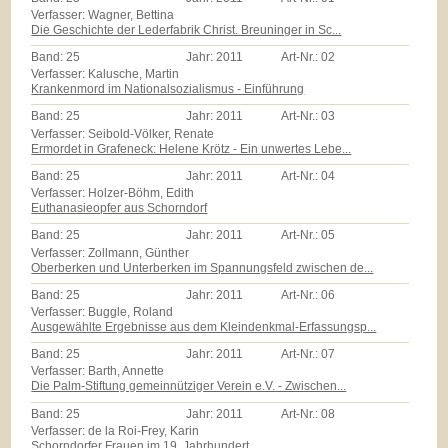
Verfasser: Wagner, Bettina
Die Geschichte der Lederfabrik Christ. Breuninger in Sc...
Band:
25
Jahr:
2011
Art-Nr.:
02
Verfasser: Kalusche, Martin
Krankenmord im Nationalsozialismus - Einführung
Band:
25
Jahr:
2011
Art-Nr.:
03
Verfasser: Seibold-Völker, Renate
Ermordet in Grafeneck: Helene Krötz - Ein unwertes Lebe...
Band:
25
Jahr:
2011
Art-Nr.:
04
Verfasser: Holzer-Böhm, Edith
Euthanasieopfer aus Schorndorf
Band:
25
Jahr:
2011
Art-Nr.:
05
Verfasser: Zollmann, Günther
Oberberken und Unterberken im Spannungsfeld zwischen de...
Band:
25
Jahr:
2011
Art-Nr.:
06
Verfasser: Buggle, Roland
Ausgewählte Ergebnisse aus dem Kleindenkmal-Erfassungsp...
Band:
25
Jahr:
2011
Art-Nr.:
07
Verfasser: Barth, Annette
Die Palm-Stiftung gemeinnütziger Verein e.V. - Zwischen...
Band:
25
Jahr:
2011
Art-Nr.:
08
Verfasser: de la Roi-Frey, Karin
Schorndorfer Frauen im 19. Jahrhundert