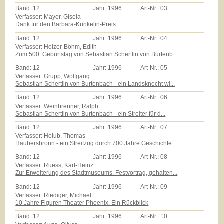
Band:
12
Jahr:
1996
Art-Nr.:
03
Verfasser: Mayer, Gisela
Dank für den Barbara-Künkelin-Preis
Band:
12
Jahr:
1996
Art-Nr.:
04
Verfasser: Holzer-Böhm, Edith
Zum 500. Geburtstag von Sebastian Schertlin von Burtenb...
Band:
12
Jahr:
1996
Art-Nr.:
05
Verfasser: Grupp, Wolfgang
Sebastian Schertlin von Burtenbach - ein Landsknecht wi...
Band:
12
Jahr:
1996
Art-Nr.:
06
Verfasser: Weinbrenner, Ralph
Sebastian Schertlin von Burtenbach - ein Streiter für d...
Band:
12
Jahr:
1996
Art-Nr.:
07
Verfasser: Holub, Thomas
Haubersbronn - ein Streifzug durch 700 Jahre Geschichte...
Band:
12
Jahr:
1996
Art-Nr.:
08
Verfasser: Ruess, Karl-Heinz
Zur Erweiterung des Stadtmuseums. Festvortrag, gehalten...
Band:
12
Jahr:
1996
Art-Nr.:
09
Verfasser: Riediger, Michael
10 Jahre Figuren Theater Phoenix. Ein Rückblick
Band:
12
Jahr:
1996
Art-Nr.:
10