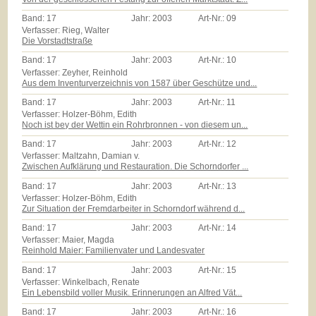
Band:
17
Jahr:
2003
Art-Nr.:
09
Verfasser: Rieg, Walter
Die Vorstadtstraße
Band:
17
Jahr:
2003
Art-Nr.:
10
Verfasser: Zeyher, Reinhold
Aus dem Inventurverzeichnis von 1587 über Geschütze und...
Band:
17
Jahr:
2003
Art-Nr.:
11
Verfasser: Holzer-Böhm, Edith
Noch ist bey der Wettin ein Rohrbronnen - von diesem un...
Band:
17
Jahr:
2003
Art-Nr.:
12
Verfasser: Maltzahn, Damian v.
Zwischen Aufklärung und Restauration. Die Schorndorfer ...
Band:
17
Jahr:
2003
Art-Nr.:
13
Verfasser: Holzer-Böhm, Edith
Zur Situation der Fremdarbeiter in Schorndorf während d...
Band:
17
Jahr:
2003
Art-Nr.:
14
Verfasser: Maier, Magda
Reinhold Maier: Familienvater und Landesvater
Band:
17
Jahr:
2003
Art-Nr.:
15
Verfasser: Winkelbach, Renate
Ein Lebensbild voller Musik. Erinnerungen an Alfred Vät...
Band:
17
Jahr:
2003
Art-Nr.:
16