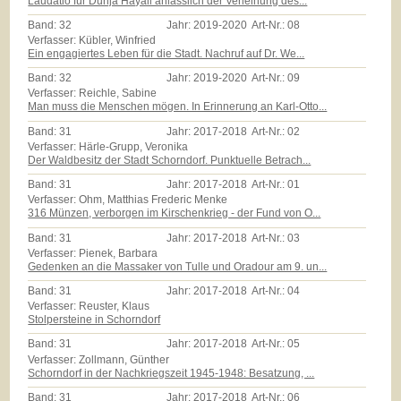
Laudatio für Dunja Hayali anlässlich der Verleihung des...
Band:
32
Jahr:
2019-2020
Art-Nr.:
08
Verfasser: Kübler, Winfried
Ein engagiertes Leben für die Stadt. Nachruf auf Dr. We...
Band:
32
Jahr:
2019-2020
Art-Nr.:
09
Verfasser: Reichle, Sabine
Man muss die Menschen mögen. In Erinnerung an Karl-Otto...
Band:
31
Jahr:
2017-2018
Art-Nr.:
02
Verfasser: Härle-Grupp, Veronika
Der Waldbesitz der Stadt Schorndorf. Punktuelle Betrach...
Band:
31
Jahr:
2017-2018
Art-Nr.:
01
Verfasser: Ohm, Matthias Frederic Menke
316 Münzen, verborgen im Kirschenkrieg - der Fund von O...
Band:
31
Jahr:
2017-2018
Art-Nr.:
03
Verfasser: Pienek, Barbara
Gedenken an die Massaker von Tulle und Oradour am 9. un...
Band:
31
Jahr:
2017-2018
Art-Nr.:
04
Verfasser: Reuster, Klaus
Stolpersteine in Schorndorf
Band:
31
Jahr:
2017-2018
Art-Nr.:
05
Verfasser: Zollmann, Günther
Schorndorf in der Nachkriegszeit 1945-1948: Besatzung, ...
Band:
31
Jahr:
2017-2018
Art-Nr.:
06