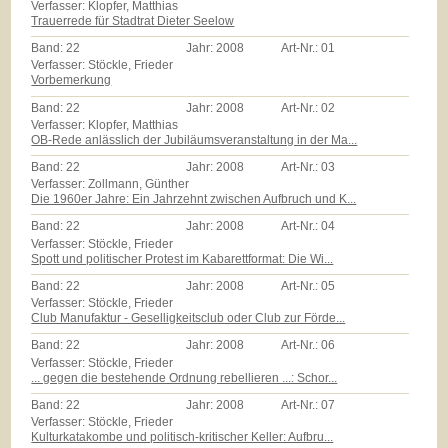
Verfasser: Klopfer, Matthias
Trauerrede für Stadtrat Dieter Seelow
Band:
22
Jahr:
2008
Art-Nr.:
01
Verfasser: Stöckle, Frieder
Vorbemerkung
Band:
22
Jahr:
2008
Art-Nr.:
02
Verfasser: Klopfer, Matthias
OB-Rede anlässlich der Jubiläumsveranstaltung in der Ma...
Band:
22
Jahr:
2008
Art-Nr.:
03
Verfasser: Zollmann, Günther
Die 1960er Jahre: Ein Jahrzehnt zwischen Aufbruch und K...
Band:
22
Jahr:
2008
Art-Nr.:
04
Verfasser: Stöckle, Frieder
Spott und politischer Protest im Kabarettformat: Die Wi...
Band:
22
Jahr:
2008
Art-Nr.:
05
Verfasser: Stöckle, Frieder
Club Manufaktur - Geselligkeitsclub oder Club zur Förde...
Band:
22
Jahr:
2008
Art-Nr.:
06
Verfasser: Stöckle, Frieder
... gegen die bestehende Ordnung rebellieren ...: Schor...
Band:
22
Jahr:
2008
Art-Nr.:
07
Verfasser: Stöckle, Frieder
Kulturkatakombe und politisch-kritischer Keller: Aufbru...