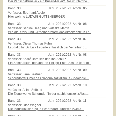
Der Wirtschaftsmaier - ein Krisen-Maier? Das württembe...
Band:
33
Jahr:
2021/2022
Art-Nr.:
05
Verfasser: Eberhard Abele
Hier wohnte LUDWIG GUTTENBERGER
Band:
33
Jahr:
2021/2022
Art-Nr.:
06
Verfasser: Sabine Deeg und Valeska Martin
Wie die Kreis- und Gemeindereform das Altbekannte in Fr...
Band:
33
Jahr:
2021/2022
Art-Nr.:
07
Verfasser: Dieter Thomas Kuhn
Laudatio für Dr. Lisa Federle anlässlich der Verleihung...
Band:
33
Jahr:
2021/2022
Art-Nr.:
08
Verfasser: André Bordisch und Ina Schulz
Ein Seminarkurs der Johann-Philipp-Palm-Schule über di...
Band:
33
Jahr:
2021/2022
Art-Nr.:
09
Verfasser: Jana Seefried
Schorndorfer Opfer des Nationalsozialismus - Ideologie ...
Band:
33
Jahr:
2021/2022
Art-Nr.:
10
Verfasser: Asina Seibold
Die Ziegelwerke Schorndorf in der nachkriegszeit (Abstr...
Band:
33
Jahr:
2021/2022
Art-Nr.:
11
Verfasser: Rico Wagner
Die Industrialisierung in Schorndorf - und wie zwei a...