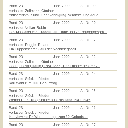
Band:
23
Jahr:
2009
Art-Nr.:
09
Verfasser: Zollmann, Günther
Antisemitismus und Judenverfolgung. Veranstaltung der e...
Band:
23
Jahr:
2009
Art-Nr.:
10
Verfasser: Völker, Robin
Das Massaker von Oradour-sur-Glane und Zeitzeugengesprä...
Band:
23
Jahr:
2009
Art-Nr.:
12
Verfasser: Buggle, Roland
Ein Puppenschrank aus der Nachkriegszeit
Band:
23
Jahr:
2009
Art-Nr.:
13
Verfasser: Zollmann, Günther
Georg Ludwig Hartig (1764-1837). Der Erfinder des Prinz...
Band:
23
Jahr:
2009
Art-Nr.:
14
Verfasser: Stöckle, Frieder
Karl Wahl zum 100. Geburtstag
Band:
23
Jahr:
2009
Art-Nr.:
15
Verfasser: Stöckle, Frieder
Werner Diez - Kriegsbilder aus Russland 1941-1945
Band:
23
Jahr:
2009
Art-Nr.:
16
Verfasser: Stöckle, Frieder
Interview mit Dr. Werner Lempp zum 80. Geburtstag
Band:
23
Jahr:
2009
Art-Nr.:
17