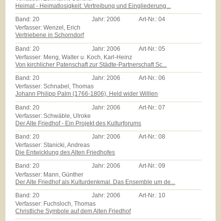
Heimat - Heimatlosigkeit: Vertreibung und Eingliederung...
Band:
20
Jahr:
2006
Art-Nr.:
04
Verfasser: Wenzel, Erich
Vertriebene in Schorndorf
Band:
20
Jahr:
2006
Art-Nr.:
05
Verfasser: Meng, Walter u. Koch, Karl-Heinz
Von kirchlicher Patenschaft zur Städte-Partnerschaft Sc...
Band:
20
Jahr:
2006
Art-Nr.:
06
Verfasser: Schnabel, Thomas
Johann Philipp Palm (1766-1806). Held wider Willlen
Band:
20
Jahr:
2006
Art-Nr.:
07
Verfasser: Schwäble, Ulroke
Der Alte Friedhof - Ein Projekt des Kulturforums
Band:
20
Jahr:
2006
Art-Nr.:
08
Verfasser: Stanicki, Andreas
Die Entwicklung des Alten Friedhofes
Band:
20
Jahr:
2006
Art-Nr.:
09
Verfasser: Mann, Günther
Der Alte Friedhof als Kulturdenkmal. Das Ensemble um de...
Band:
20
Jahr:
2006
Art-Nr.:
10
Verfasser: Fuchsloch, Thomas
Christliche Symbole auf dem Alten Friedhof