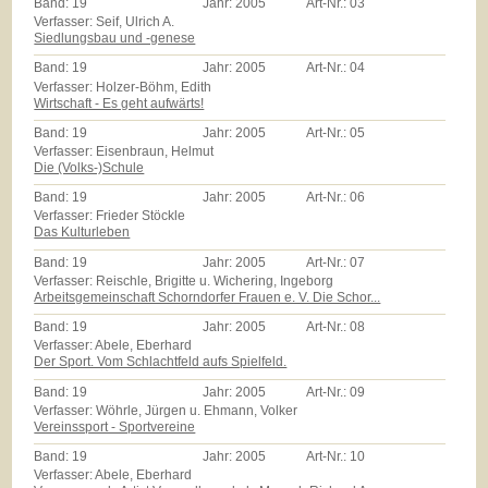
Band:
19
Jahr:
2005
Art-Nr.:
03
Verfasser: Seif, Ulrich A.
Siedlungsbau und -genese
Band:
19
Jahr:
2005
Art-Nr.:
04
Verfasser: Holzer-Böhm, Edith
Wirtschaft - Es geht aufwärts!
Band:
19
Jahr:
2005
Art-Nr.:
05
Verfasser: Eisenbraun, Helmut
Die (Volks-)Schule
Band:
19
Jahr:
2005
Art-Nr.:
06
Verfasser: Frieder Stöckle
Das Kulturleben
Band:
19
Jahr:
2005
Art-Nr.:
07
Verfasser: Reischle, Brigitte u. Wichering, Ingeborg
Arbeitsgemeinschaft Schorndorfer Frauen e. V. Die Schor...
Band:
19
Jahr:
2005
Art-Nr.:
08
Verfasser: Abele, Eberhard
Der Sport. Vom Schlachtfeld aufs Spielfeld.
Band:
19
Jahr:
2005
Art-Nr.:
09
Verfasser: Wöhrle, Jürgen u. Ehmann, Volker
Vereinssport - Sportvereine
Band:
19
Jahr:
2005
Art-Nr.:
10
Verfasser: Abele, Eberhard