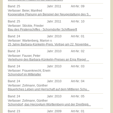
Band:
25
Jahr:
2011
Art-Nr.:
09
Verfasser: Beier, Manfred
Kooperative Planung am Beispiel der Neugestaltung des S...
Band:
25
Jahr:
2011
Art-Nr.:
10
Verfasser: Stöckle, Frieder
Bau des Piratenschiffes - Schorndorfer Schiffswerft
Band:
24
Jahr:
2010
Art-Nr.:
01
Verfasser: Wartenberg, Marion v.
25 Jahre Barbara-Künkelin-Preis. Vortrag am 22. Novembe...
Band:
24
Jahr:
2010
Art-Nr.:
02
Verfasser: Fauser, Peter
Verleihung des Barbara-Künkelin-Preises an Enja Riegel ...
Band:
24
Jahr:
2010
Art-Nr.:
03
Verfasser: Frauenknecht, Erwin
Schorndorf im Mittelalter
Band:
24
Jahr:
2010
Art-Nr.:
04
Verfasser: Zollmann, Günther
Bäuerliches Leben und Herrschaft auf dem Mittleren Schu...
Band:
24
Jahr:
2010
Art-Nr.:
05
Verfasser: Zollmann, Günther
Schorndorf, das Herzogtum Württemberg und der Dreißigjä...
Band:
23
Jahr:
2009
Art-Nr.:
01