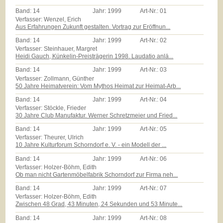
Band:
14
Jahr:
1999
Art-Nr.:
01
Verfasser: Wenzel, Erich
Aus Erfahrungen Zukunft gestalten. Vortrag zur Eröffnun...
Band:
14
Jahr:
1999
Art-Nr.:
02
Verfasser: Steinhauer, Margret
Heidi Gauch, Künkelin-Preisträgerin 1998. Laudatio anlä...
Band:
14
Jahr:
1999
Art-Nr.:
03
Verfasser: Zollmann, Günther
50 Jahre Heimatverein: Vom Mythos Heimat zur Heimat-Arb...
Band:
14
Jahr:
1999
Art-Nr.:
04
Verfasser: Stöckle, Frieder
30 Jahre Club Manufaktur. Werner Schretzmeier und Fried...
Band:
14
Jahr:
1999
Art-Nr.:
05
Verfasser: Theurer, Ulrich
10 Jahre Kulturforum Schorndorf e. V. - ein Modell der ...
Band:
14
Jahr:
1999
Art-Nr.:
06
Verfasser: Holzer-Böhm, Edith
Ob man nicht Gartenmöbelfabrik Schorndorf zur Firma neh...
Band:
14
Jahr:
1999
Art-Nr.:
07
Verfasser: Holzer-Böhm, Edith
Zwischen 48 Grad, 43 Minuten, 24 Sekunden und 53 Minute...
Band:
14
Jahr:
1999
Art-Nr.:
08