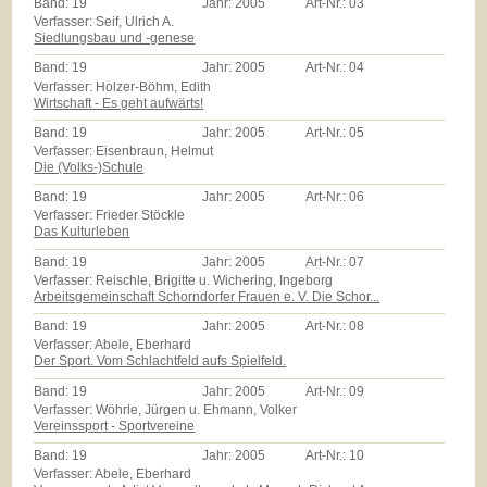
Band:
19
Jahr:
2005
Art-Nr.:
03
Verfasser: Seif, Ulrich A.
Siedlungsbau und -genese
Band:
19
Jahr:
2005
Art-Nr.:
04
Verfasser: Holzer-Böhm, Edith
Wirtschaft - Es geht aufwärts!
Band:
19
Jahr:
2005
Art-Nr.:
05
Verfasser: Eisenbraun, Helmut
Die (Volks-)Schule
Band:
19
Jahr:
2005
Art-Nr.:
06
Verfasser: Frieder Stöckle
Das Kulturleben
Band:
19
Jahr:
2005
Art-Nr.:
07
Verfasser: Reischle, Brigitte u. Wichering, Ingeborg
Arbeitsgemeinschaft Schorndorfer Frauen e. V. Die Schor...
Band:
19
Jahr:
2005
Art-Nr.:
08
Verfasser: Abele, Eberhard
Der Sport. Vom Schlachtfeld aufs Spielfeld.
Band:
19
Jahr:
2005
Art-Nr.:
09
Verfasser: Wöhrle, Jürgen u. Ehmann, Volker
Vereinssport - Sportvereine
Band:
19
Jahr:
2005
Art-Nr.:
10
Verfasser: Abele, Eberhard