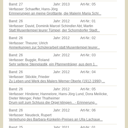
Band:
27
Jahr:
2013
Art-Nr.:
05
Verfasser: Schaeffer, Hans-Jörg
Erinnerungen an meine Großtante, die Malerin Maria Schl...
Band:
26
Jahr:
2012
Art-Nr.:
01
Verfasser: David, Dominik Marcel Schindler Abt, Martin
Statt Musentempel teurer Tümpel, der Schorndorfer Stadt...
Band:
26
Jahr:
2012
Art-Nr.:
02
Verfasser: Theurer, Ulrich
Anmerkungen zur Schülerarbeit statt Musentempel teurer...
Band:
26
Jahr:
2012
Art-Nr.:
03
Verfasser: Buggle, Roland
Sehr seltene Steinplastik, ein Pfannenträger, aus dem 1...
Band:
26
Jahr:
2012
Art-Nr.:
04
Verfasser: Stöckle, Frieder
Zu Leben und Werk des Malers Werner Oberle (1912-1990) ...
Band:
26
Jahr:
2012
Art-Nr.:
05
Verfasser: Hinderer, Hannelore, Hans-Jörg Lund, Dora Meilicke,
Dieter Wenger, Peter Thalheimer
Drum soll zum Schluss die Orgel klingen... - Erinnerung...
Band:
26
Jahr:
2012
Art-Nr.:
06
Verfasser: Neudeck, Rupert
Verleihung des Barbara-Künkelin-Preises an Ulla Lachaue...
Band:
25
Jahr:
2011
Art-Nr.:
01