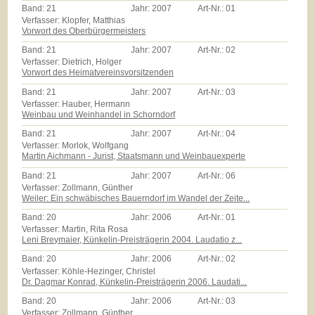
Band:
21
Jahr:
2007
Art-Nr.:
01
Verfasser: Klopfer, Matthias
Vorwort des Oberbürgermeisters
Band:
21
Jahr:
2007
Art-Nr.:
02
Verfasser: Dietrich, Holger
Vorwort des Heimatvereinsvorsitzenden
Band:
21
Jahr:
2007
Art-Nr.:
03
Verfasser: Hauber, Hermann
Weinbau und Weinhandel in Schorndorf
Band:
21
Jahr:
2007
Art-Nr.:
04
Verfasser: Morlok, Wolfgang
Martin Aichmann - Jurist, Staatsmann und Weinbauexperte
Band:
21
Jahr:
2007
Art-Nr.:
06
Verfasser: Zollmann, Günther
Weiler: Ein schwäbisches Bauerndorf im Wandel der Zeite...
Band:
20
Jahr:
2006
Art-Nr.:
01
Verfasser: Martin, Rita Rosa
Leni Breymaier, Künkelin-Preisträgerin 2004. Laudatio z...
Band:
20
Jahr:
2006
Art-Nr.:
02
Verfasser: Köhle-Hezinger, Christel
Dr. Dagmar Konrad, Künkelin-Preisträgerin 2006. Laudati...
Band:
20
Jahr:
2006
Art-Nr.:
03
Verfasser: Zollmann, Günther