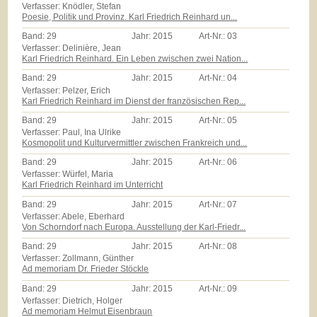
Verfasser: Knödler, Stefan
Poesie, Politik und Provinz. Karl Friedrich Reinhard un...
Band:
29
Jahr:
2015
Art-Nr.:
03
Verfasser: Delinière, Jean
Karl Friedrich Reinhard. Ein Leben zwischen zwei Nation...
Band:
29
Jahr:
2015
Art-Nr.:
04
Verfasser: Pelzer, Erich
Karl Friedrich Reinhard im Dienst der französischen Rep...
Band:
29
Jahr:
2015
Art-Nr.:
05
Verfasser: Paul, Ina Ulrike
Kosmopolit und Kulturvermittler zwischen Frankreich und...
Band:
29
Jahr:
2015
Art-Nr.:
06
Verfasser: Würfel, Maria
Karl Friedrich Reinhard im Unterricht
Band:
29
Jahr:
2015
Art-Nr.:
07
Verfasser: Abele, Eberhard
Von Schorndorf nach Europa. Ausstellung der Karl-Friedr...
Band:
29
Jahr:
2015
Art-Nr.:
08
Verfasser: Zollmann, Günther
Ad memoriam Dr. Frieder Stöckle
Band:
29
Jahr:
2015
Art-Nr.:
09
Verfasser: Dietrich, Holger
Ad memoriam Helmut Eisenbraun