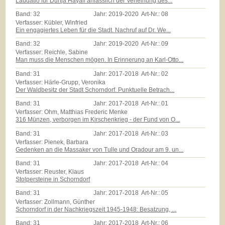
Laudatio für Dunja Hayali anlässlich der Verleihung des...
Band:
32
Jahr:
2019-2020
Art-Nr.:
08
Verfasser: Kübler, Winfried
Ein engagiertes Leben für die Stadt. Nachruf auf Dr. We...
Band:
32
Jahr:
2019-2020
Art-Nr.:
09
Verfasser: Reichle, Sabine
Man muss die Menschen mögen. In Erinnerung an Karl-Otto...
Band:
31
Jahr:
2017-2018
Art-Nr.:
02
Verfasser: Härle-Grupp, Veronika
Der Waldbesitz der Stadt Schorndorf. Punktuelle Betrach...
Band:
31
Jahr:
2017-2018
Art-Nr.:
01
Verfasser: Ohm, Matthias Frederic Menke
316 Münzen, verborgen im Kirschenkrieg - der Fund von O...
Band:
31
Jahr:
2017-2018
Art-Nr.:
03
Verfasser: Pienek, Barbara
Gedenken an die Massaker von Tulle und Oradour am 9. un...
Band:
31
Jahr:
2017-2018
Art-Nr.:
04
Verfasser: Reuster, Klaus
Stolpersteine in Schorndorf
Band:
31
Jahr:
2017-2018
Art-Nr.:
05
Verfasser: Zollmann, Günther
Schorndorf in der Nachkriegszeit 1945-1948: Besatzung, ...
Band:
31
Jahr:
2017-2018
Art-Nr.:
06