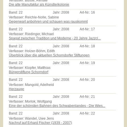
Verfasser: Busse, Renate
Die alte Manufaktur als Künstlerkolonie
Band:
22
Jahr:
2008
Art-Nr.:
16
Verfasser: Reichle-Nolle, Sabine
Gegenwart anbohren und schauen was rauskommt
Band:
22
Jahr:
2008
Art-Nr.:
17
Verfasser: Riedinger, Michael
Spagat zwischen Tradition und Moderne - 20 Jahre Jazzcl...
Band:
22
Jahr:
2008
Art-Nr.:
18
Verfasser: Holzer-Böhm, Edith
Überblick über die aktuellen Schorndorfer Stiftungen
Band:
22
Jahr:
2008
Art-Nr.:
19
Verfasser: Klopfer, Matthias
Bürgerstiftung Schorndorf
Band:
22
Jahr:
2008
Art-Nr.:
20
Verfasser: Mangold, Adelheid
Herzauge
Band:
22
Jahr:
2008
Art-Nr.:
21
Verfasser: Morlok, Wolfgang
Eine der schönsten Bahnen des Schwabenlandes - Die Wies...
Band:
22
Jahr:
2008
Art-Nr.:
22
Verfasser: Wandel, Uwe Jens
Nachruf auf Erhard Fischer (1939 - 2007)