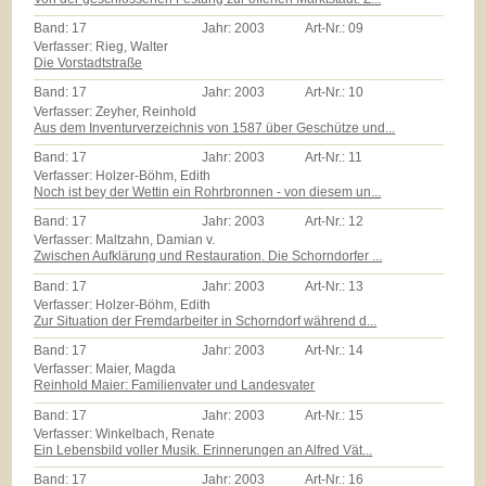
Band:
17
Jahr:
2003
Art-Nr.:
09
Verfasser: Rieg, Walter
Die Vorstadtstraße
Band:
17
Jahr:
2003
Art-Nr.:
10
Verfasser: Zeyher, Reinhold
Aus dem Inventurverzeichnis von 1587 über Geschütze und...
Band:
17
Jahr:
2003
Art-Nr.:
11
Verfasser: Holzer-Böhm, Edith
Noch ist bey der Wettin ein Rohrbronnen - von diesem un...
Band:
17
Jahr:
2003
Art-Nr.:
12
Verfasser: Maltzahn, Damian v.
Zwischen Aufklärung und Restauration. Die Schorndorfer ...
Band:
17
Jahr:
2003
Art-Nr.:
13
Verfasser: Holzer-Böhm, Edith
Zur Situation der Fremdarbeiter in Schorndorf während d...
Band:
17
Jahr:
2003
Art-Nr.:
14
Verfasser: Maier, Magda
Reinhold Maier: Familienvater und Landesvater
Band:
17
Jahr:
2003
Art-Nr.:
15
Verfasser: Winkelbach, Renate
Ein Lebensbild voller Musik. Erinnerungen an Alfred Vät...
Band:
17
Jahr:
2003
Art-Nr.:
16