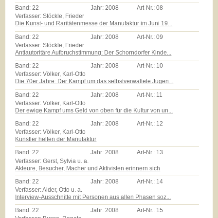
Band:
22
Jahr:
2008
Art-Nr.:
08
Verfasser: Stöckle, Frieder
Die Kunst- und Raritätenmesse der Manufaktur im Juni 19...
Band:
22
Jahr:
2008
Art-Nr.:
09
Verfasser: Stöckle, Frieder
Antiautoritäre Aufbruchstimmung: Der Schorndorfer Kinde...
Band:
22
Jahr:
2008
Art-Nr.:
10
Verfasser: Völker, Karl-Otto
Die 70er Jahre: Der Kampf um das selbstverwaltete Jugen...
Band:
22
Jahr:
2008
Art-Nr.:
11
Verfasser: Völker, Karl-Otto
Der ewige Kampf ums Geld von oben für die Kultur von un...
Band:
22
Jahr:
2008
Art-Nr.:
12
Verfasser: Völker, Karl-Otto
Künstler helfen der Manufaktur
Band:
22
Jahr:
2008
Art-Nr.:
13
Verfasser: Gerst, Sylvia u. a.
Akteure, Besucher, Macher und Aktivisten erinnern sich
Band:
22
Jahr:
2008
Art-Nr.:
14
Verfasser: Alder, Otto u. a.
Interview-Ausschnitte mit Personen aus allen Phasen soz...
Band:
22
Jahr:
2008
Art-Nr.:
15