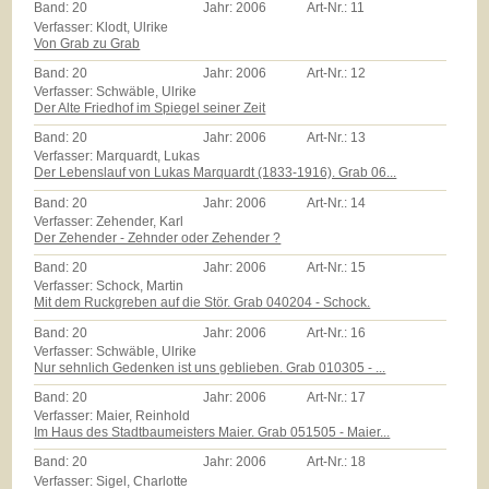
Band:
20
Jahr:
2006
Art-Nr.:
11
Verfasser: Klodt, Ulrike
Von Grab zu Grab
Band:
20
Jahr:
2006
Art-Nr.:
12
Verfasser: Schwäble, Ulrike
Der Alte Friedhof im Spiegel seiner Zeit
Band:
20
Jahr:
2006
Art-Nr.:
13
Verfasser: Marquardt, Lukas
Der Lebenslauf von Lukas Marquardt (1833-1916). Grab 06...
Band:
20
Jahr:
2006
Art-Nr.:
14
Verfasser: Zehender, Karl
Der Zehender - Zehnder oder Zehender ?
Band:
20
Jahr:
2006
Art-Nr.:
15
Verfasser: Schock, Martin
Mit dem Ruckgreben auf die Stör. Grab 040204 - Schock.
Band:
20
Jahr:
2006
Art-Nr.:
16
Verfasser: Schwäble, Ulrike
Nur sehnlich Gedenken ist uns geblieben. Grab 010305 - ...
Band:
20
Jahr:
2006
Art-Nr.:
17
Verfasser: Maier, Reinhold
Im Haus des Stadtbaumeisters Maier. Grab 051505 - Maier...
Band:
20
Jahr:
2006
Art-Nr.:
18
Verfasser: Sigel, Charlotte