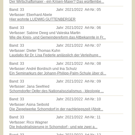
Der Wirtschaftsmaier - ein Krisen-Maier? Das württembe...
Band:
33
Jahr:
2021/2022
Art-Nr.:
05
Verfasser: Eberhard Abele
Hier wohnte LUDWIG GUTTENBERGER
Band:
33
Jahr:
2021/2022
Art-Nr.:
06
Verfasser: Sabine Deeg und Valeska Martin
Wie die Kreis- und Gemeindereform das Altbekannte in Fr...
Band:
33
Jahr:
2021/2022
Art-Nr.:
07
Verfasser: Dieter Thomas Kuhn
Laudatio für Dr. Lisa Federle anlässlich der Verleihung...
Band:
33
Jahr:
2021/2022
Art-Nr.:
08
Verfasser: André Bordisch und Ina Schulz
Ein Seminarkurs der Johann-Philipp-Palm-Schule über di...
Band:
33
Jahr:
2021/2022
Art-Nr.:
09
Verfasser: Jana Seefried
Schorndorfer Opfer des Nationalsozialismus - Ideologie ...
Band:
33
Jahr:
2021/2022
Art-Nr.:
10
Verfasser: Asina Seibold
Die Ziegelwerke Schorndorf in der nachkriegszeit (Abstr...
Band:
33
Jahr:
2021/2022
Art-Nr.:
11
Verfasser: Rico Wagner
Die Industrialisierung in Schorndorf - und wie zwei a...