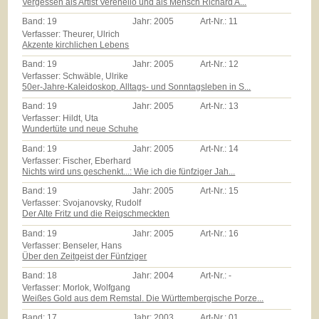
Vergessen als Artist Verenello und als Mensch Richard A...
Band:
19
Jahr:
2005
Art-Nr.:
11
Verfasser: Theurer, Ulrich
Akzente kirchlichen Lebens
Band:
19
Jahr:
2005
Art-Nr.:
12
Verfasser: Schwäble, Ulrike
50er-Jahre-Kaleidoskop. Alltags- und Sonntagsleben in S...
Band:
19
Jahr:
2005
Art-Nr.:
13
Verfasser: Hildt, Uta
Wundertüte und neue Schuhe
Band:
19
Jahr:
2005
Art-Nr.:
14
Verfasser: Fischer, Eberhard
Nichts wird uns geschenkt...: Wie ich die fünfziger Jah...
Band:
19
Jahr:
2005
Art-Nr.:
15
Verfasser: Svojanovsky, Rudolf
Der Alte Fritz und die Reigschmeckten
Band:
19
Jahr:
2005
Art-Nr.:
16
Verfasser: Benseler, Hans
Über den Zeitgeist der Fünfziger
Band:
18
Jahr:
2004
Art-Nr.:
-
Verfasser: Morlok, Wolfgang
Weißes Gold aus dem Remstal. Die Württembergische Porze...
Band:
17
Jahr:
2003
Art-Nr.:
01