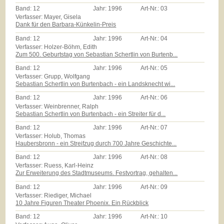
Band:
12
Jahr:
1996
Art-Nr.:
03
Verfasser: Mayer, Gisela
Dank für den Barbara-Künkelin-Preis
Band:
12
Jahr:
1996
Art-Nr.:
04
Verfasser: Holzer-Böhm, Edith
Zum 500. Geburtstag von Sebastian Schertlin von Burtenb...
Band:
12
Jahr:
1996
Art-Nr.:
05
Verfasser: Grupp, Wolfgang
Sebastian Schertlin von Burtenbach - ein Landsknecht wi...
Band:
12
Jahr:
1996
Art-Nr.:
06
Verfasser: Weinbrenner, Ralph
Sebastian Schertlin von Burtenbach - ein Streiter für d...
Band:
12
Jahr:
1996
Art-Nr.:
07
Verfasser: Holub, Thomas
Haubersbronn - ein Streifzug durch 700 Jahre Geschichte...
Band:
12
Jahr:
1996
Art-Nr.:
08
Verfasser: Ruess, Karl-Heinz
Zur Erweiterung des Stadtmuseums. Festvortrag, gehalten...
Band:
12
Jahr:
1996
Art-Nr.:
09
Verfasser: Riediger, Michael
10 Jahre Figuren Theater Phoenix. Ein Rückblick
Band:
12
Jahr:
1996
Art-Nr.:
10