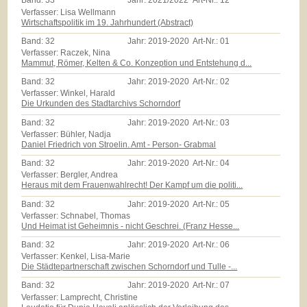
Band:
33
Jahr:
2021/2022
Art-Nr.:
12
Verfasser: Lisa Wellmann
Wirtschaftspolitik im 19. Jahrhundert (Abstract)
Band:
32
Jahr:
2019-2020
Art-Nr.:
01
Verfasser: Raczek, Nina
Mammut, Römer, Kelten & Co. Konzeption und Entstehung d...
Band:
32
Jahr:
2019-2020
Art-Nr.:
02
Verfasser: Winkel, Harald
Die Urkunden des Stadtarchivs Schorndorf
Band:
32
Jahr:
2019-2020
Art-Nr.:
03
Verfasser: Bühler, Nadja
Daniel Friedrich von Stroelin. Amt - Person- Grabmal
Band:
32
Jahr:
2019-2020
Art-Nr.:
04
Verfasser: Bergler, Andrea
Heraus mit dem Frauenwahlrecht! Der Kampf um die politi...
Band:
32
Jahr:
2019-2020
Art-Nr.:
05
Verfasser: Schnabel, Thomas
Und Heimat ist Geheimnis - nicht Geschrei. (Franz Hesse...
Band:
32
Jahr:
2019-2020
Art-Nr.:
06
Verfasser: Kenkel, Lisa-Marie
Die Städtepartnerschaft zwischen Schorndorf und Tulle -...
Band:
32
Jahr:
2019-2020
Art-Nr.:
07
Verfasser: Lamprecht, Christine