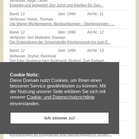
Verfasser: Auge, Oliver
Erwirdig und wolgelert: Der Jurist und Kleriker Dr. Geo...
Band:
12
Jahr:
1996
Art-Nr.:
11
Verfasser: Holub, Thomas
Die Wiege Württembergs. Beobachtungen - Überlegungen - ...
Band:
12
Jahr:
1996
Art-Nr.:
12
Verfasser: Von Maltzahn, Damian
Die Entwicklung der Schorndorfer Kirchenmusik bis zum E...
Band:
12
Jahr:
1996
Art-Nr.:
13
Verfasser: Zeyher, Reinhold
Der Edel Gestreng Herr Burkhardt Stickhel: Zum Epitaph ...
Band:
12
Jahr:
1996
Art-Nr.:
14
Verfasser: Zollmann, Günther
Cookie Notiz:
Massenarmut und landwirtschaftliche Reformen auf dem Sc...
Diese Domain nutzt Cookies, um Ihnen einen
besseren Service gewährleisten zu können. Mit
Band:
12
Jahr:
1996
Art-Nr.:
15
der Nutzung unserer Seite erklären Sie sich mit
Verfasser: Milz, Thomas
unserer
Cookie- und Datenschutzrichtlinie
Götz E.Hübner - ein experimenteller Geschichtspraktiker...
einverstanden.
Band:
12
Jahr:
1996
Art-Nr.:
16
Verfasser: Braun, Lise
Maria Schloz
Ich stimme zu!
Band:
12
Jahr:
1996
Art-Nr.:
17
Verfasser: Fischer, Erhard
Erinnerungen an Kriegsende und Nachkriegszeit in Schlec...