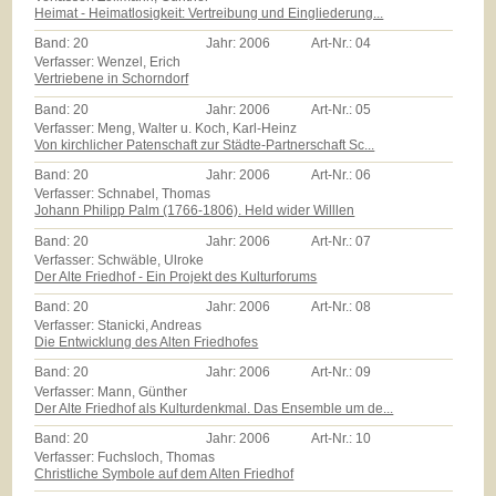
Heimat - Heimatlosigkeit: Vertreibung und Eingliederung...
Band:
20
Jahr:
2006
Art-Nr.:
04
Verfasser: Wenzel, Erich
Vertriebene in Schorndorf
Band:
20
Jahr:
2006
Art-Nr.:
05
Verfasser: Meng, Walter u. Koch, Karl-Heinz
Von kirchlicher Patenschaft zur Städte-Partnerschaft Sc...
Band:
20
Jahr:
2006
Art-Nr.:
06
Verfasser: Schnabel, Thomas
Johann Philipp Palm (1766-1806). Held wider Willlen
Band:
20
Jahr:
2006
Art-Nr.:
07
Verfasser: Schwäble, Ulroke
Der Alte Friedhof - Ein Projekt des Kulturforums
Band:
20
Jahr:
2006
Art-Nr.:
08
Verfasser: Stanicki, Andreas
Die Entwicklung des Alten Friedhofes
Band:
20
Jahr:
2006
Art-Nr.:
09
Verfasser: Mann, Günther
Der Alte Friedhof als Kulturdenkmal. Das Ensemble um de...
Band:
20
Jahr:
2006
Art-Nr.:
10
Verfasser: Fuchsloch, Thomas
Christliche Symbole auf dem Alten Friedhof