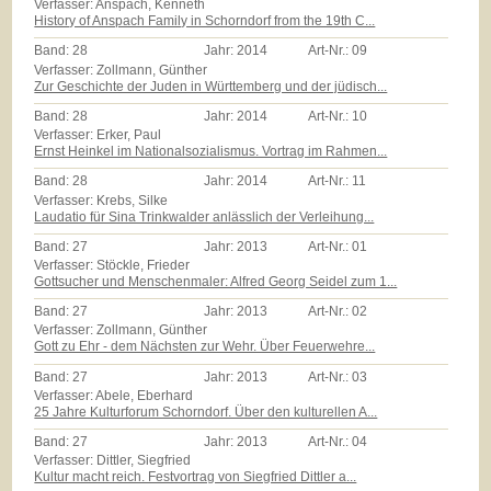
Verfasser: Anspach, Kenneth
History of Anspach Family in Schorndorf from the 19th C...
Band:
28
Jahr:
2014
Art-Nr.:
09
Verfasser: Zollmann, Günther
Zur Geschichte der Juden in Württemberg und der jüdisch...
Band:
28
Jahr:
2014
Art-Nr.:
10
Verfasser: Erker, Paul
Ernst Heinkel im Nationalsozialismus. Vortrag im Rahmen...
Band:
28
Jahr:
2014
Art-Nr.:
11
Verfasser: Krebs, Silke
Laudatio für Sina Trinkwalder anlässlich der Verleihung...
Band:
27
Jahr:
2013
Art-Nr.:
01
Verfasser: Stöckle, Frieder
Gottsucher und Menschenmaler: Alfred Georg Seidel zum 1...
Band:
27
Jahr:
2013
Art-Nr.:
02
Verfasser: Zollmann, Günther
Gott zu Ehr - dem Nächsten zur Wehr. Über Feuerwehre...
Band:
27
Jahr:
2013
Art-Nr.:
03
Verfasser: Abele, Eberhard
25 Jahre Kulturforum Schorndorf. Über den kulturellen A...
Band:
27
Jahr:
2013
Art-Nr.:
04
Verfasser: Dittler, Siegfried
Kultur macht reich. Festvortrag von Siegfried Dittler a...