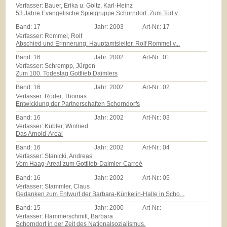
Verfasser: Bauer, Erika u. Göltz, Karl-Heinz
53 Jahre Evangelische Spielgruppe Schorndorf. Zum Tod v...
Band:
17
Jahr:
2003
Art-Nr.:
17
Verfasser: Rommel, Rolf
Abschied und Erinnerung. Hauptamtsleiter. Rolf Rommel v...
Band:
16
Jahr:
2002
Art-Nr.:
01
Verfasser: Schrempp, Jürgen
Zum 100. Todestag Gottlieb Daimlers
Band:
16
Jahr:
2002
Art-Nr.:
02
Verfasser: Röder, Thomas
Entwicklung der Partnerschaften Schorndorfs
Band:
16
Jahr:
2002
Art-Nr.:
03
Verfasser: Kübler, Winfried
Das Arnold-Areal
Band:
16
Jahr:
2002
Art-Nr.:
04
Verfasser: Stanicki, Andreas
Vom Haag-Areal zum Gottlieb-Daimler-Carreè
Band:
16
Jahr:
2002
Art-Nr.:
05
Verfasser: Stammler, Claus
Gedanken zum Entwurf der Barbara-Künkelin-Halle in Scho...
Band:
15
Jahr:
2000
Art-Nr.:
-
Verfasser: Hammerschmitt, Barbara
Schorndorf in der Zeit des Nationalsozialismus.