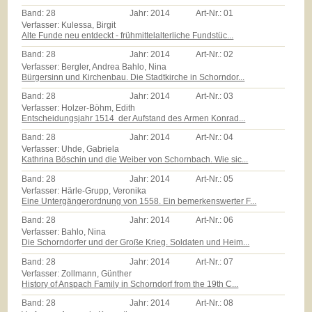
Band:
28
Jahr:
2014
Art-Nr.:
01
Verfasser: Kulessa, Birgit
Alte Funde neu entdeckt - frühmittelalterliche Fundstüc...
Band:
28
Jahr:
2014
Art-Nr.:
02
Verfasser: Bergler, Andrea Bahlo, Nina
Bürgersinn und Kirchenbau. Die Stadtkirche in Schorndor...
Band:
28
Jahr:
2014
Art-Nr.:
03
Verfasser: Holzer-Böhm, Edith
Entscheidungsjahr 1514  der Aufstand des Armen Konrad...
Band:
28
Jahr:
2014
Art-Nr.:
04
Verfasser: Uhde, Gabriela
Kathrina Böschin und die Weiber von Schornbach. Wie sic...
Band:
28
Jahr:
2014
Art-Nr.:
05
Verfasser: Härle-Grupp, Veronika
Eine Untergängerordnung von 1558. Ein bemerkenswerter F...
Band:
28
Jahr:
2014
Art-Nr.:
06
Verfasser: Bahlo, Nina
Die Schorndorfer und der Große Krieg. Soldaten und Heim...
Band:
28
Jahr:
2014
Art-Nr.:
07
Verfasser: Zollmann, Günther
History of Anspach Family in Schorndorf from the 19th C...
Band:
28
Jahr:
2014
Art-Nr.:
08