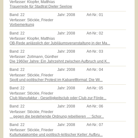
Verfasser: Klopfer, Matthias
Trauerrede für Stadtrat Dieter Seelow
Band:
22
Jahr:
2008
Art-Nr.:
01
Verfasser: Stöckle, Frieder
Vorbemerkung
Band:
22
Jahr:
2008
Art-Nr.:
02
Verfasser: Klopfer, Matthias
OB-Rede anlässlich der Jubiläumsveranstaltung in der Ma...
Band:
22
Jahr:
2008
Art-Nr.:
03
Verfasser: Zollmann, Günther
Die 1960er Jahre: Ein Jahrzehnt zwischen Aufbruch und K...
Band:
22
Jahr:
2008
Art-Nr.:
04
Verfasser: Stöckle, Frieder
Spott und politischer Protest im Kabarettformat: Die Wi...
Band:
22
Jahr:
2008
Art-Nr.:
05
Verfasser: Stöckle, Frieder
Club Manufaktur - Geselligkeitsclub oder Club zur Förde...
Band:
22
Jahr:
2008
Art-Nr.:
06
Verfasser: Stöckle, Frieder
... gegen die bestehende Ordnung rebellieren ...: Schor...
Band:
22
Jahr:
2008
Art-Nr.:
07
Verfasser: Stöckle, Frieder
Kulturkatakombe und politisch-kritischer Keller: Aufbru...