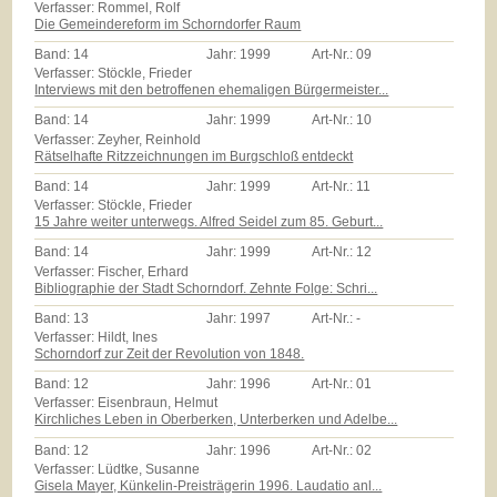
Verfasser: Rommel, Rolf
Die Gemeindereform im Schorndorfer Raum
Band:
14
Jahr:
1999
Art-Nr.:
09
Verfasser: Stöckle, Frieder
Interviews mit den betroffenen ehemaligen Bürgermeister...
Band:
14
Jahr:
1999
Art-Nr.:
10
Verfasser: Zeyher, Reinhold
Rätselhafte Ritzzeichnungen im Burgschloß entdeckt
Band:
14
Jahr:
1999
Art-Nr.:
11
Verfasser: Stöckle, Frieder
15 Jahre weiter unterwegs. Alfred Seidel zum 85. Geburt...
Band:
14
Jahr:
1999
Art-Nr.:
12
Verfasser: Fischer, Erhard
Bibliographie der Stadt Schorndorf. Zehnte Folge: Schri...
Band:
13
Jahr:
1997
Art-Nr.:
-
Verfasser: Hildt, Ines
Schorndorf zur Zeit der Revolution von 1848.
Band:
12
Jahr:
1996
Art-Nr.:
01
Verfasser: Eisenbraun, Helmut
Kirchliches Leben in Oberberken, Unterberken und Adelbe...
Band:
12
Jahr:
1996
Art-Nr.:
02
Verfasser: Lüdtke, Susanne
Gisela Mayer, Künkelin-Preisträgerin 1996. Laudatio anl...