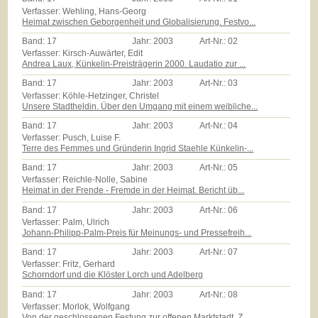
Verfasser: Wehling, Hans-Georg
Heimat zwischen Geborgenheit und Globalisierung. Festvo...
Band:
17
Jahr:
2003
Art-Nr.:
02
Verfasser: Kirsch-Auwärter, Edit
Andrea Laux, Künkelin-Preisträgerin 2000. Laudatio zur ...
Band:
17
Jahr:
2003
Art-Nr.:
03
Verfasser: Köhle-Hetzinger, Christel
Unsere Stadtheldin. Über den Umgang mit einem weibliche...
Band:
17
Jahr:
2003
Art-Nr.:
04
Verfasser: Pusch, Luise F.
Terre des Femmes und Gründerin Ingrid Staehle Künkelin-...
Band:
17
Jahr:
2003
Art-Nr.:
05
Verfasser: Reichle-Nolle, Sabine
Heimat in der Frende - Fremde in der Heimat. Bericht üb...
Band:
17
Jahr:
2003
Art-Nr.:
06
Verfasser: Palm, Ulrich
Johann-Philipp-Palm-Preis für Meinungs- und Pressefreih...
Band:
17
Jahr:
2003
Art-Nr.:
07
Verfasser: Fritz, Gerhard
Schorndorf und die Klöster Lorch und Adelberg
Band:
17
Jahr:
2003
Art-Nr.:
08
Verfasser: Morlok, Wolfgang
Von der geschlossenen Festung zur offenen Marktstadt. Z...