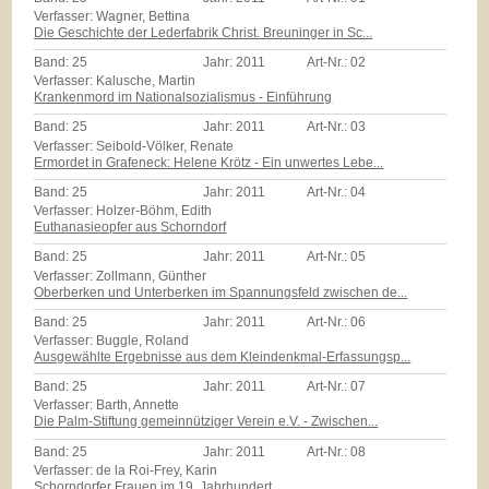
Verfasser: Wagner, Bettina
Die Geschichte der Lederfabrik Christ. Breuninger in Sc...
Band:
25
Jahr:
2011
Art-Nr.:
02
Verfasser: Kalusche, Martin
Krankenmord im Nationalsozialismus - Einführung
Band:
25
Jahr:
2011
Art-Nr.:
03
Verfasser: Seibold-Völker, Renate
Ermordet in Grafeneck: Helene Krötz - Ein unwertes Lebe...
Band:
25
Jahr:
2011
Art-Nr.:
04
Verfasser: Holzer-Böhm, Edith
Euthanasieopfer aus Schorndorf
Band:
25
Jahr:
2011
Art-Nr.:
05
Verfasser: Zollmann, Günther
Oberberken und Unterberken im Spannungsfeld zwischen de...
Band:
25
Jahr:
2011
Art-Nr.:
06
Verfasser: Buggle, Roland
Ausgewählte Ergebnisse aus dem Kleindenkmal-Erfassungsp...
Band:
25
Jahr:
2011
Art-Nr.:
07
Verfasser: Barth, Annette
Die Palm-Stiftung gemeinnütziger Verein e.V. - Zwischen...
Band:
25
Jahr:
2011
Art-Nr.:
08
Verfasser: de la Roi-Frey, Karin
Schorndorfer Frauen im 19. Jahrhundert