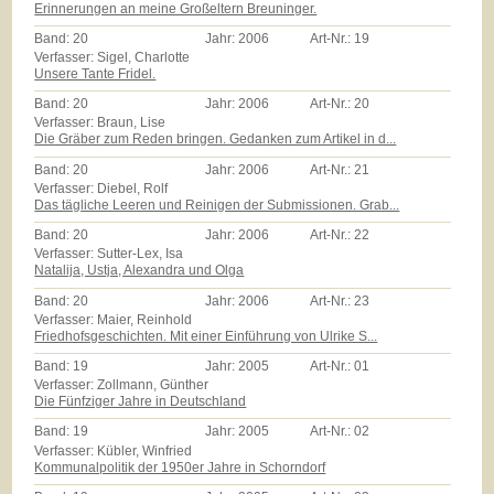
Erinnerungen an meine Großeltern Breuninger.
Band:
20
Jahr:
2006
Art-Nr.:
19
Verfasser: Sigel, Charlotte
Unsere Tante Fridel.
Band:
20
Jahr:
2006
Art-Nr.:
20
Verfasser: Braun, Lise
Die Gräber zum Reden bringen. Gedanken zum Artikel in d...
Band:
20
Jahr:
2006
Art-Nr.:
21
Verfasser: Diebel, Rolf
Das tägliche Leeren und Reinigen der Submissionen. Grab...
Band:
20
Jahr:
2006
Art-Nr.:
22
Verfasser: Sutter-Lex, Isa
Natalija, Ustja, Alexandra und Olga
Band:
20
Jahr:
2006
Art-Nr.:
23
Verfasser: Maier, Reinhold
Friedhofsgeschichten. Mit einer Einführung von Ulrike S...
Band:
19
Jahr:
2005
Art-Nr.:
01
Verfasser: Zollmann, Günther
Die Fünfziger Jahre in Deutschland
Band:
19
Jahr:
2005
Art-Nr.:
02
Verfasser: Kübler, Winfried
Kommunalpolitik der 1950er Jahre in Schorndorf