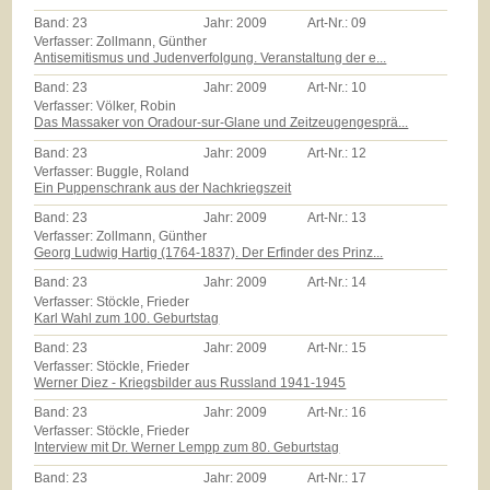
Band:
23
Jahr:
2009
Art-Nr.:
09
Verfasser: Zollmann, Günther
Antisemitismus und Judenverfolgung. Veranstaltung der e...
Band:
23
Jahr:
2009
Art-Nr.:
10
Verfasser: Völker, Robin
Das Massaker von Oradour-sur-Glane und Zeitzeugengesprä...
Band:
23
Jahr:
2009
Art-Nr.:
12
Verfasser: Buggle, Roland
Ein Puppenschrank aus der Nachkriegszeit
Band:
23
Jahr:
2009
Art-Nr.:
13
Verfasser: Zollmann, Günther
Georg Ludwig Hartig (1764-1837). Der Erfinder des Prinz...
Band:
23
Jahr:
2009
Art-Nr.:
14
Verfasser: Stöckle, Frieder
Karl Wahl zum 100. Geburtstag
Band:
23
Jahr:
2009
Art-Nr.:
15
Verfasser: Stöckle, Frieder
Werner Diez - Kriegsbilder aus Russland 1941-1945
Band:
23
Jahr:
2009
Art-Nr.:
16
Verfasser: Stöckle, Frieder
Interview mit Dr. Werner Lempp zum 80. Geburtstag
Band:
23
Jahr:
2009
Art-Nr.:
17