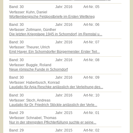
Band:
30
Jahr:
2016
Art-Nr.:
05
Verfasser: Kuhn, Daniel
Württembergische Feldpostbriefe im Ersten Weltkrieg
Band:
30
Jahr:
2016
Art-Nr.:
06
Verfasser: Zollmann, Günther
Die letzten Kriegstage 1945 in Schorndorf, im Remstal u...
Band:
30
Jahr:
2016
Art-Nr.:
07
Verfasser: Theurer, Ulrich
Emil Hayer. Ein Schorndorfer Bürgermeister. Erster Teil...
Band:
30
Jahr:
2016
Art-Nr.:
08
Verfasser: Buggle, Roland
Neue römische Funde in Schorndorf
Band:
30
Jahr:
2016
Art-Nr.:
09
Verfasser: Haberbusch, Konrad
Laudatio für Anja Reschke anlässlich der Verleihung des...
Band:
30
Jahr:
2016
Art-Nr.:
10
Verfasser: Stoch, Andreas
Laudatio für Dr. Friedrich Stöckle anlässlich der Verle...
Band:
29
Jahr:
2015
Art-Nr.:
01
Verfasser: Schnabel, Thomas
Nur in der strengsten Pflichterfüllung suchte er seine...
Band:
29
Jahr:
2015
Art-Nr.:
02