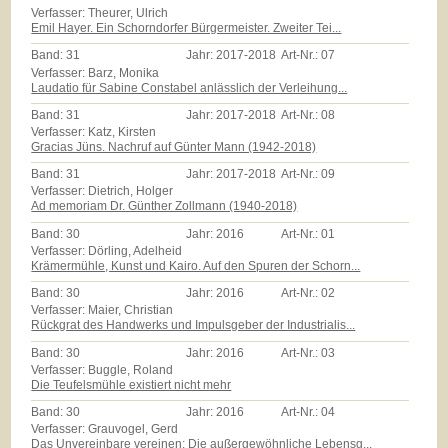
Verfasser: Theurer, Ulrich
Emil Hayer. Ein Schorndorfer Bürgermeister. Zweiter Tei...
Band:
31
Jahr:
2017-2018
Art-Nr.:
07
Verfasser: Barz, Monika
Laudatio für Sabine Constabel anlässlich der Verleihung...
Band:
31
Jahr:
2017-2018
Art-Nr.:
08
Verfasser: Katz, Kirsten
Gracias Jüns. Nachruf auf Günter Mann (1942-2018)
Band:
31
Jahr:
2017-2018
Art-Nr.:
09
Verfasser: Dietrich, Holger
Ad memoriam Dr. Günther Zollmann (1940-2018)
Band:
30
Jahr:
2016
Art-Nr.:
01
Verfasser: Dörling, Adelheid
Krämermühle, Kunst und Kairo. Auf den Spuren der Schorn...
Band:
30
Jahr:
2016
Art-Nr.:
02
Verfasser: Maier, Christian
Rückgrat des Handwerks und Impulsgeber der Industrialis...
Band:
30
Jahr:
2016
Art-Nr.:
03
Verfasser: Buggle, Roland
Die Teufelsmühle existiert nicht mehr
Band:
30
Jahr:
2016
Art-Nr.:
04
Verfasser: Grauvogel, Gerd
Das Unvereinbare vereinen: Die außergewöhnliche Lebensg...