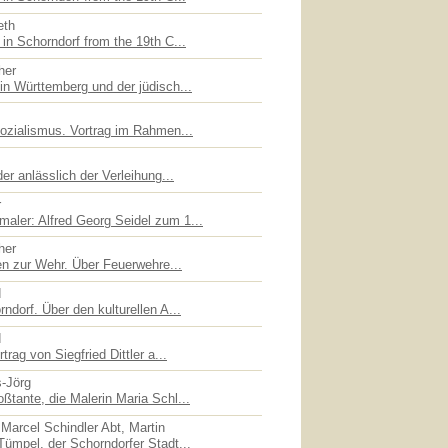
eth
in Schorndorf from the 19th C...
her
in Württemberg und der jüdisch...
sozialismus. Vortrag im Rahmen...
er anlässlich der Verleihung...
r
ler: Alfred Georg Seidel zum 1...
her
en zur Wehr. Über Feuerwehre...
d
ndorf. Über den kulturellen A...
d
trag von Siegfried Dittler a...
s-Jörg
ßtante, die Malerin Maria Schl...
Marcel Schindler Abt, Martin
Tümpel, der Schorndorfer Stadt...