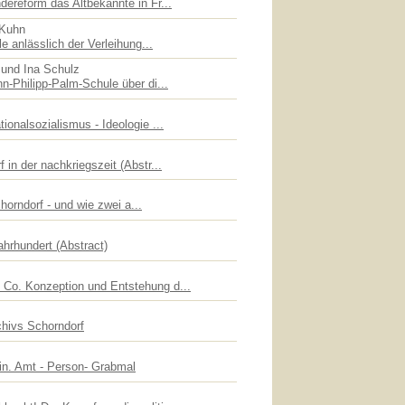
dereform das Altbekannte in Fr...
 Kuhn
le anlässlich der Verleihung...
 und Ina Schulz
n-Philipp-Palm-Schule über di...
ionalsozialismus - Ideologie ...
 in der nachkriegszeit (Abstr...
chorndorf - und wie zwei a...
ahrhundert (Abstract)
Co. Konzeption und Entstehung d...
chivs Schorndorf
lin. Amt - Person- Grabmal