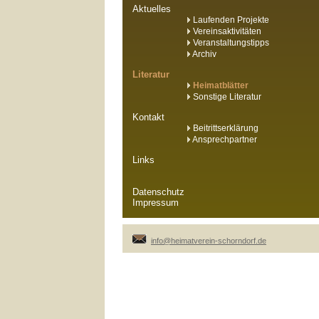
Aktuelles
Laufenden Projekte
Vereinsaktivitäten
Veranstaltungstipps
Archiv
Literatur
Heimatblätter
Sonstige Literatur
Kontakt
Beitrittserklärung
Ansprechpartner
Links
Datenschutz
Impressum
info@heimatverein-schorndorf.de