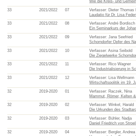
Wie die Kreis- und Gemein
33
2021/2022
07
Verfasser: Dieter Thomas
Laudatio für Dr. Lisa Feder
33
2021/2022
08
Verfasser: André Bordisch
Ein Seminarkurs der Johan
33
2021/2022
09
Verfasser: Jana Seefried
Schorndorfer Opfer des Nat
33
2021/2022
10
Verfasser: Asina Seibold
Die Ziegelwerke Schorndorf
33
2021/2022
11
Verfasser: Rico Wagner
Die Industrialisierung in S
33
2021/2022
12
Verfasser: Lisa Wellmann
Wirtschaftspolitik im 19. J
32
2019-2020
01
Verfasser: Raczek, Nina
Mammut, Römer, Kelten & 
32
2019-2020
02
Verfasser: Winkel, Harald
Die Urkunden des Stadtar
32
2019-2020
03
Verfasser: Bühler, Nadja
Daniel Friedrich von Stroe
32
2019-2020
04
Verfasser: Bergler, Andrea