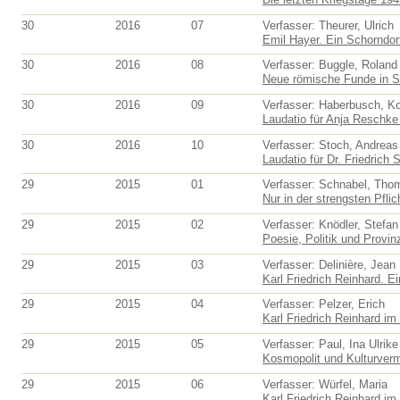
30
2016
07
Verfasser: Theurer, Ulrich
Emil Hayer. Ein Schorndorf
30
2016
08
Verfasser: Buggle, Roland
Neue römische Funde in S
30
2016
09
Verfasser: Haberbusch, K
Laudatio für Anja Reschke 
30
2016
10
Verfasser: Stoch, Andreas
Laudatio für Dr. Friedrich S
29
2015
01
Verfasser: Schnabel, Tho
Nur in der strengsten Pflic
29
2015
02
Verfasser: Knödler, Stefan
Poesie, Politik und Provinz
29
2015
03
Verfasser: Delinière, Jean
Karl Friedrich Reinhard. E
29
2015
04
Verfasser: Pelzer, Erich
Karl Friedrich Reinhard im
29
2015
05
Verfasser: Paul, Ina Ulrike
Kosmopolit und Kulturvermi
29
2015
06
Verfasser: Würfel, Maria
Karl Friedrich Reinhard im 