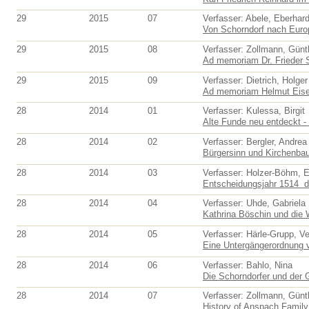
29
2015
07
Verfasser: Abele, Eberhar
Von Schorndorf nach Europa
29
2015
08
Verfasser: Zollmann, Günt
Ad memoriam Dr. Frieder 
29
2015
09
Verfasser: Dietrich, Holger
Ad memoriam Helmut Eis
28
2014
01
Verfasser: Kulessa, Birgit
Alte Funde neu entdeckt - f
28
2014
02
Verfasser: Bergler, Andrea
Bürgersinn und Kirchenbau.
28
2014
03
Verfasser: Holzer-Böhm, E
Entscheidungsjahr 1514  
28
2014
04
Verfasser: Uhde, Gabriela
Kathrina Böschin und die 
28
2014
05
Verfasser: Härle-Grupp, V
Eine Untergängerordnung v
28
2014
06
Verfasser: Bahlo, Nina
Die Schorndorfer und der 
28
2014
07
Verfasser: Zollmann, Günt
History of Anspach Family 