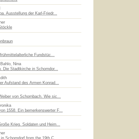
d
. Ausstellung der Karl-Friedr...
her
Stöckle
enbraun
rühmittelalterliche Fundstüc...
 Bahlo, Nina
 Die Stadtkirche in Schorndor...
dith
der Aufstand des Armen Konrad...
Weiber von Schornbach. Wie sic...
eronika
on 1558. Ein bemerkenswerter F...
Große Krieg. Soldaten und Heim...
her
in Schorndorf from the 19th C...