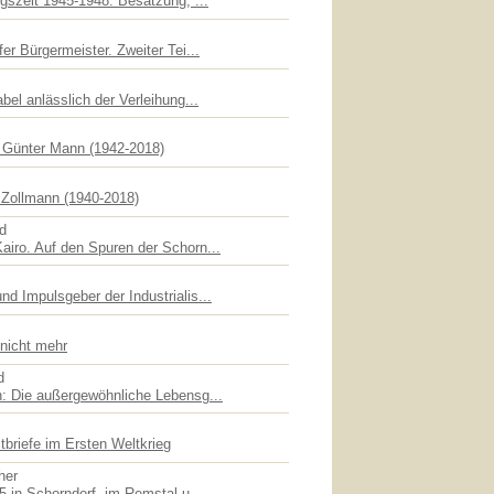
gszeit 1945-1948: Besatzung, ...
er Bürgermeister. Zweiter Tei...
bel anlässlich der Verleihung...
f Günter Mann (1942-2018)
Zollmann (1940-2018)
id
iro. Auf den Spuren der Schorn...
d Impulsgeber der Industrialis...
 nicht mehr
d
: Die außergewöhnliche Lebensg...
briefe im Ersten Weltkrieg
her
5 in Schorndorf, im Remstal u...