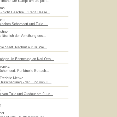
recht! Der Kampf um die politi...
mas
- nicht Geschrei. (Franz Hesse...
rie
ischen Schorndorf und Tulle -...
stine
nlässlich der Verleihung des...
die Stadt. Nachruf auf Dr. We...
gen. In Erinnerung an Karl-Otto...
eronika
chorndorf. Punktuelle Betrach...
 Frederic Menke
Kirschenkrieg - der Fund von O...
a
 von Tulle und Oradour am 9. un...
f
her