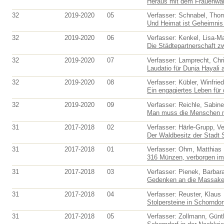
Heraus mit dem Frauenwahl
32
2019-2020
05
Verfasser: Schnabel, Tho
Und Heimat ist Geheimnis 
32
2019-2020
06
Verfasser: Kenkel, Lisa-Ma
Die Städtepartnerschaft zw
32
2019-2020
07
Verfasser: Lamprecht, Chri
Laudatio für Dunja Hayali a
32
2019-2020
08
Verfasser: Kübler, Winfried
Ein engagiertes Leben für 
32
2019-2020
09
Verfasser: Reichle, Sabine
Man muss die Menschen mö
31
2017-2018
02
Verfasser: Härle-Grupp, V
Der Waldbesitz der Stadt S
31
2017-2018
01
Verfasser: Ohm, Matthias
316 Münzen, verborgen im 
31
2017-2018
03
Verfasser: Pienek, Barbar
Gedenken an die Massaker
31
2017-2018
04
Verfasser: Reuster, Klaus
Stolpersteine in Schorndor
31
2017-2018
05
Verfasser: Zollmann, Günt