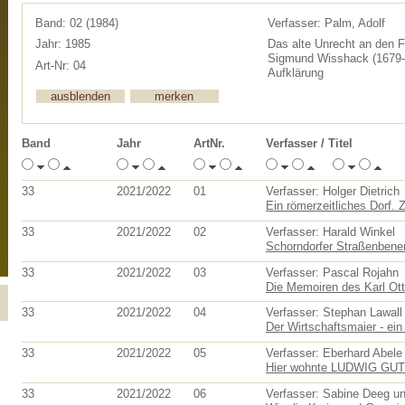
Band: 02 (1984)
Verfasser: Palm, Adolf
Jahr: 1985
Das alte Unrecht an den F
Sigmund Wisshack (1679-
Art-Nr: 04
Aufklärung
Band
Jahr
ArtNr.
Verfasser / Titel
33
2021/2022
01
Verfasser: Holger Dietrich
Ein römerzeitliches Dorf. 
33
2021/2022
02
Verfasser: Harald Winkel
Schorndorfer Straßenbenen
33
2021/2022
03
Verfasser: Pascal Rojahn
Die Memoiren des Karl Otto
33
2021/2022
04
Verfasser: Stephan Lawall
Der Wirtschaftsmaier - ei
33
2021/2022
05
Verfasser: Eberhard Abele
Hier wohnte LUDWIG G
33
2021/2022
06
Verfasser: Sabine Deeg un