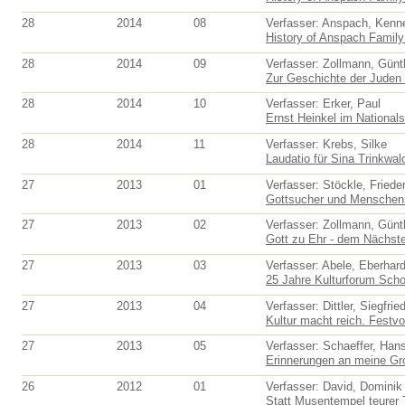
28
2014
08
Verfasser: Anspach, Kenn
History of Anspach Family 
28
2014
09
Verfasser: Zollmann, Günt
Zur Geschichte der Juden 
28
2014
10
Verfasser: Erker, Paul
Ernst Heinkel im National
28
2014
11
Verfasser: Krebs, Silke
Laudatio für Sina Trinkwald
27
2013
01
Verfasser: Stöckle, Friede
Gottsucher und Menschenma
27
2013
02
Verfasser: Zollmann, Günt
Gott zu Ehr - dem Nächst
27
2013
03
Verfasser: Abele, Eberhar
25 Jahre Kulturforum Schor
27
2013
04
Verfasser: Dittler, Siegfrie
Kultur macht reich. Festvor
27
2013
05
Verfasser: Schaeffer, Han
Erinnerungen an meine Gro
26
2012
01
Verfasser: David, Dominik 
Statt Musentempel teurer 