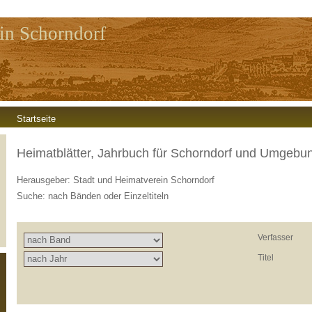
in Schorndorf
Startseite
Heimatblätter, Jahrbuch für Schorndorf und Umgebu
Herausgeber: Stadt und Heimatverein Schorndorf
Suche: nach Bänden oder Einzeltiteln
Verfasser
Titel