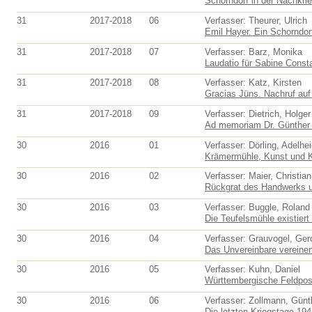
Schorndorf in der Nachkrie
31
2017-2018
06
Verfasser: Theurer, Ulrich
Emil Hayer. Ein Schorndorf
31
2017-2018
07
Verfasser: Barz, Monika
Laudatio für Sabine Consta
31
2017-2018
08
Verfasser: Katz, Kirsten
Gracias Jüns. Nachruf au
31
2017-2018
09
Verfasser: Dietrich, Holger
Ad memoriam Dr. Günther 
30
2016
01
Verfasser: Dörling, Adelhe
Krämermühle, Kunst und Ka
30
2016
02
Verfasser: Maier, Christian
Rückgrat des Handwerks un
30
2016
03
Verfasser: Buggle, Roland
Die Teufelsmühle existiert
30
2016
04
Verfasser: Grauvogel, Ger
Das Unvereinbare vereinen
30
2016
05
Verfasser: Kuhn, Daniel
Württembergische Feldpost
30
2016
06
Verfasser: Zollmann, Günt
Die letzten Kriegstage 194