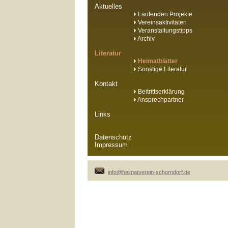
Aktuelles
Laufenden Projekte
Vereinsaktivitäten
Veranstaltungstipps
Archiv
Literatur
Heimatblätter
Sonstige Literatur
Kontakt
Beitrittserklärung
Ansprechpartner
Links
Datenschutz
Impressum
info@heimatverein-schorndorf.de