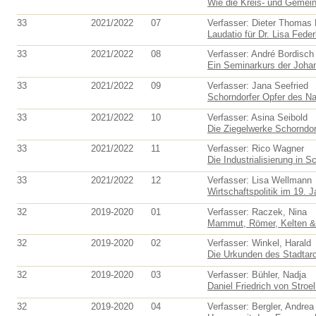
Wie die Kreis- und Gemein
33
2021/2022
07
Verfasser: Dieter Thomas
Laudatio für Dr. Lisa Feder
33
2021/2022
08
Verfasser: André Bordisch
Ein Seminarkurs der Johan
33
2021/2022
09
Verfasser: Jana Seefried
Schorndorfer Opfer des Nat
33
2021/2022
10
Verfasser: Asina Seibold
Die Ziegelwerke Schorndorf
33
2021/2022
11
Verfasser: Rico Wagner
Die Industrialisierung in S
33
2021/2022
12
Verfasser: Lisa Wellmann
Wirtschaftspolitik im 19. J
32
2019-2020
01
Verfasser: Raczek, Nina
Mammut, Römer, Kelten & 
32
2019-2020
02
Verfasser: Winkel, Harald
Die Urkunden des Stadtar
32
2019-2020
03
Verfasser: Bühler, Nadja
Daniel Friedrich von Stroe
32
2019-2020
04
Verfasser: Bergler, Andrea