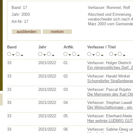
Band: 17
Verfasser: Rommel, Rolf
Jahr: 2003
Abschied und Erinnerung.
verabschiedet sich nach 4
Art-Nr: 17
März 2003 vom Gemeinde
Band
Jahr
ArtNr.
Verfasser / Titel
33
2021/2022
01
Verfasser: Holger Dietrich
Ein römerzeitliches Dorf. 
33
2021/2022
02
Verfasser: Harald Winkel
Schorndorfer Straßenbenen
33
2021/2022
03
Verfasser: Pascal Rojahn
Die Memoiren des Karl Otto
33
2021/2022
04
Verfasser: Stephan Lawall
Der Wirtschaftsmaier - ei
33
2021/2022
05
Verfasser: Eberhard Abele
Hier wohnte LUDWIG G
33
2021/2022
06
Verfasser: Sabine Deeg un