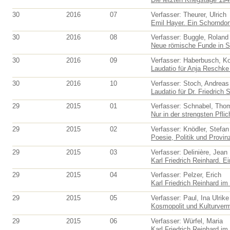
30
2016
07
Verfasser: Theurer, Ulrich
Emil Hayer. Ein Schorndorf
30
2016
08
Verfasser: Buggle, Roland
Neue römische Funde in S
30
2016
09
Verfasser: Haberbusch, K
Laudatio für Anja Reschke 
30
2016
10
Verfasser: Stoch, Andreas
Laudatio für Dr. Friedrich S
29
2015
01
Verfasser: Schnabel, Tho
Nur in der strengsten Pflic
29
2015
02
Verfasser: Knödler, Stefan
Poesie, Politik und Provinz
29
2015
03
Verfasser: Delinière, Jean
Karl Friedrich Reinhard. E
29
2015
04
Verfasser: Pelzer, Erich
Karl Friedrich Reinhard im
29
2015
05
Verfasser: Paul, Ina Ulrike
Kosmopolit und Kulturvermi
29
2015
06
Verfasser: Würfel, Maria
Karl Friedrich Reinhard im 