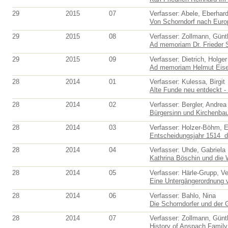
29
2015
07
Verfasser: Abele, Eberhar
Von Schorndorf nach Europa
29
2015
08
Verfasser: Zollmann, Günt
Ad memoriam Dr. Frieder 
29
2015
09
Verfasser: Dietrich, Holger
Ad memoriam Helmut Eis
28
2014
01
Verfasser: Kulessa, Birgit
Alte Funde neu entdeckt - f
28
2014
02
Verfasser: Bergler, Andrea
Bürgersinn und Kirchenbau.
28
2014
03
Verfasser: Holzer-Böhm, E
Entscheidungsjahr 1514  
28
2014
04
Verfasser: Uhde, Gabriela
Kathrina Böschin und die 
28
2014
05
Verfasser: Härle-Grupp, V
Eine Untergängerordnung v
28
2014
06
Verfasser: Bahlo, Nina
Die Schorndorfer und der 
28
2014
07
Verfasser: Zollmann, Günt
History of Anspach Family 