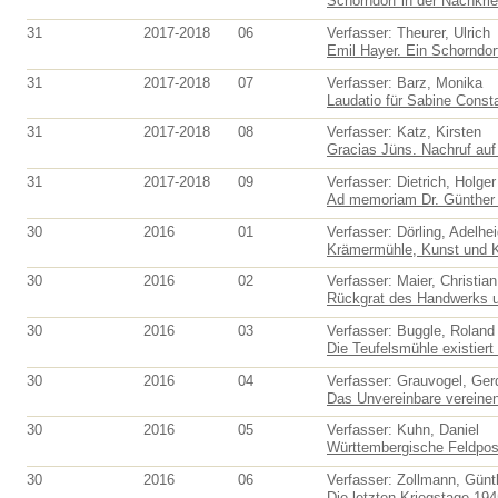
Schorndorf in der Nachkrie
31
2017-2018
06
Verfasser: Theurer, Ulrich
Emil Hayer. Ein Schorndorf
31
2017-2018
07
Verfasser: Barz, Monika
Laudatio für Sabine Consta
31
2017-2018
08
Verfasser: Katz, Kirsten
Gracias Jüns. Nachruf au
31
2017-2018
09
Verfasser: Dietrich, Holger
Ad memoriam Dr. Günther 
30
2016
01
Verfasser: Dörling, Adelhe
Krämermühle, Kunst und Ka
30
2016
02
Verfasser: Maier, Christian
Rückgrat des Handwerks un
30
2016
03
Verfasser: Buggle, Roland
Die Teufelsmühle existiert
30
2016
04
Verfasser: Grauvogel, Ger
Das Unvereinbare vereinen
30
2016
05
Verfasser: Kuhn, Daniel
Württembergische Feldpost
30
2016
06
Verfasser: Zollmann, Günt
Die letzten Kriegstage 194