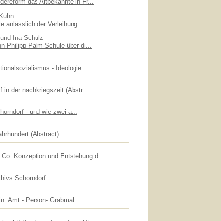
dereform das Altbekannte in Fr...
 Kuhn
le anlässlich der Verleihung...
 und Ina Schulz
n-Philipp-Palm-Schule über di...
ionalsozialismus - Ideologie ...
 in der nachkriegszeit (Abstr...
chorndorf - und wie zwei a...
ahrhundert (Abstract)
Co. Konzeption und Entstehung d...
chivs Schorndorf
lin. Amt - Person- Grabmal