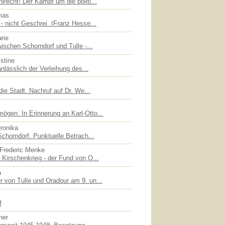
recht! Der Kampf um die politi...
mas
- nicht Geschrei. (Franz Hesse...
rie
ischen Schorndorf und Tulle -...
stine
nlässlich der Verleihung des...
die Stadt. Nachruf auf Dr. We...
gen. In Erinnerung an Karl-Otto...
eronika
chorndorf. Punktuelle Betrach...
 Frederic Menke
Kirschenkrieg - der Fund von O...
a
 von Tulle und Oradour am 9. un...
f
her