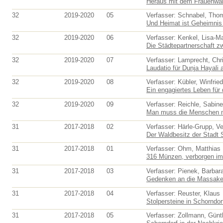
Heraus mit dem Frauenwahl
32
2019-2020
05
Verfasser: Schnabel, Tho
Und Heimat ist Geheimnis 
32
2019-2020
06
Verfasser: Kenkel, Lisa-Ma
Die Städtepartnerschaft zw
32
2019-2020
07
Verfasser: Lamprecht, Chri
Laudatio für Dunja Hayali a
32
2019-2020
08
Verfasser: Kübler, Winfried
Ein engagiertes Leben für 
32
2019-2020
09
Verfasser: Reichle, Sabine
Man muss die Menschen mö
31
2017-2018
02
Verfasser: Härle-Grupp, V
Der Waldbesitz der Stadt S
31
2017-2018
01
Verfasser: Ohm, Matthias
316 Münzen, verborgen im 
31
2017-2018
03
Verfasser: Pienek, Barbar
Gedenken an die Massaker
31
2017-2018
04
Verfasser: Reuster, Klaus
Stolpersteine in Schorndor
31
2017-2018
05
Verfasser: Zollmann, Günt