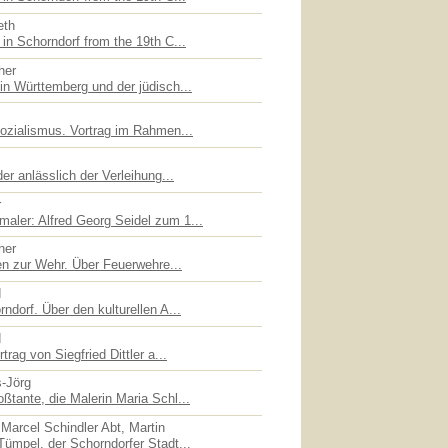
eth
in Schorndorf from the 19th C...
her
in Württemberg und der jüdisch...
sozialismus. Vortrag im Rahmen...
er anlässlich der Verleihung...
r
ler: Alfred Georg Seidel zum 1...
her
en zur Wehr. Über Feuerwehre...
d
ndorf. Über den kulturellen A...
d
trag von Siegfried Dittler a...
s-Jörg
ßtante, die Malerin Maria Schl...
Marcel Schindler Abt, Martin
Tümpel, der Schorndorfer Stadt...