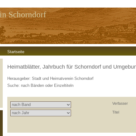
in Schorndorf
Startseite
Heimatblätter, Jahrbuch für Schorndorf und Umgebu
Herausgeber: Stadt und Heimatverein Schorndorf
Suche: nach Bänden oder Einzeltiteln
Verfasser
Titel