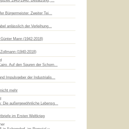
gszeit 1945-1948: Besatzung, ...
er Bürgermeister. Zweiter Tei...
bel anlässlich der Verleihung...
f Günter Mann (1942-2018)
Zollmann (1940-2018)
id
iro. Auf den Spuren der Schorn...
d Impulsgeber der Industrialis...
 nicht mehr
d
: Die außergewöhnliche Lebensg...
briefe im Ersten Weltkrieg
her
5 in Schorndorf, im Remstal u...