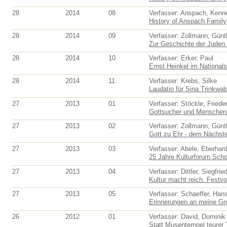
28
2014
08
Verfasser: Anspach, Kenn
History of Anspach Family 
28
2014
09
Verfasser: Zollmann, Günt
Zur Geschichte der Juden 
28
2014
10
Verfasser: Erker, Paul
Ernst Heinkel im National
28
2014
11
Verfasser: Krebs, Silke
Laudatio für Sina Trinkwald
27
2013
01
Verfasser: Stöckle, Friede
Gottsucher und Menschenma
27
2013
02
Verfasser: Zollmann, Günt
Gott zu Ehr - dem Nächst
27
2013
03
Verfasser: Abele, Eberhar
25 Jahre Kulturforum Schor
27
2013
04
Verfasser: Dittler, Siegfrie
Kultur macht reich. Festvor
27
2013
05
Verfasser: Schaeffer, Han
Erinnerungen an meine Gro
26
2012
01
Verfasser: David, Dominik 
Statt Musentempel teurer 