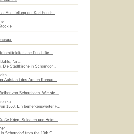
d
. Ausstellung der Karl-Friedr...
her
Stöckle
enbraun
rühmittelalterliche Fundstüc...
 Bahlo, Nina
 Die Stadtkirche in Schorndor...
dith
der Aufstand des Armen Konrad...
Weiber von Schornbach. Wie sic...
eronika
on 1558. Ein bemerkenswerter F...
Große Krieg. Soldaten und Heim...
her
in Schorndorf from the 19th C...