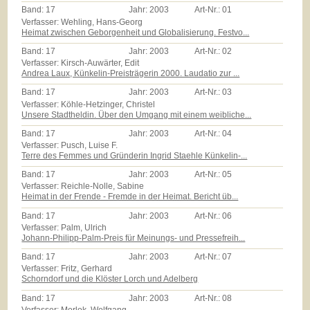
Band:
17
Jahr:
2003
Art-Nr.:
01
Verfasser: Wehling, Hans-Georg
Heimat zwischen Geborgenheit und Globalisierung. Festvo...
Band:
17
Jahr:
2003
Art-Nr.:
02
Verfasser: Kirsch-Auwärter, Edit
Andrea Laux, Künkelin-Preisträgerin 2000. Laudatio zur ...
Band:
17
Jahr:
2003
Art-Nr.:
03
Verfasser: Köhle-Hetzinger, Christel
Unsere Stadtheldin. Über den Umgang mit einem weibliche...
Band:
17
Jahr:
2003
Art-Nr.:
04
Verfasser: Pusch, Luise F.
Terre des Femmes und Gründerin Ingrid Staehle Künkelin-...
Band:
17
Jahr:
2003
Art-Nr.:
05
Verfasser: Reichle-Nolle, Sabine
Heimat in der Frende - Fremde in der Heimat. Bericht üb...
Band:
17
Jahr:
2003
Art-Nr.:
06
Verfasser: Palm, Ulrich
Johann-Philipp-Palm-Preis für Meinungs- und Pressefreih...
Band:
17
Jahr:
2003
Art-Nr.:
07
Verfasser: Fritz, Gerhard
Schorndorf und die Klöster Lorch und Adelberg
Band:
17
Jahr:
2003
Art-Nr.:
08
Verfasser: Morlok, Wolfgang