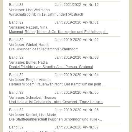
Band:
33
Jahr:
2021/2022
Art-Nr.:
12
Verfasser: Lisa Wellmann
Wirtschaftspolitik im 19. Jahrhundert (Abstract)
Band:
32
Jahr:
2019-2020
Art-Nr.:
01
Verfasser: Raczek, Nina
Mammut, Römer, Kelten & Co. Konzeption und Entstehung d...
Band:
32
Jahr:
2019-2020
Art-Nr.:
02
Verfasser: Winkel, Harald
Die Urkunden des Stadtarchivs Schorndorf
Band:
32
Jahr:
2019-2020
Art-Nr.:
03
Verfasser: Bühler, Nadja
Daniel Friedrich von Stroelin. Amt - Person- Grabmal
Band:
32
Jahr:
2019-2020
Art-Nr.:
04
Verfasser: Bergler, Andrea
Heraus mit dem Frauenwahlrecht! Der Kampf um die politi...
Band:
32
Jahr:
2019-2020
Art-Nr.:
05
Verfasser: Schnabel, Thomas
Und Heimat ist Geheimnis - nicht Geschrei. (Franz Hesse...
Band:
32
Jahr:
2019-2020
Art-Nr.:
06
Verfasser: Kenkel, Lisa-Marie
Die Städtepartnerschaft zwischen Schorndorf und Tulle -...
Band:
32
Jahr:
2019-2020
Art-Nr.:
07