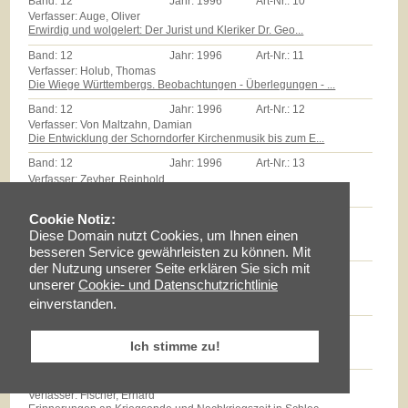
Band:
12
Jahr:
1996
Art-Nr.:
10
Verfasser: Auge, Oliver
Erwirdig und wolgelert: Der Jurist und Kleriker Dr. Geo...
Band:
12
Jahr:
1996
Art-Nr.:
11
Verfasser: Holub, Thomas
Die Wiege Württembergs. Beobachtungen - Überlegungen - ...
Band:
12
Jahr:
1996
Art-Nr.:
12
Verfasser: Von Maltzahn, Damian
Die Entwicklung der Schorndorfer Kirchenmusik bis zum E...
Band:
12
Jahr:
1996
Art-Nr.:
13
Verfasser: Zeyher, Reinhold
Der Edel Gestreng Herr Burkhardt Stickhel: Zum Epitaph ...
Band:
12
Jahr:
1996
Art-Nr.:
14
Cookie Notiz:
Verfasser: Zollmann, Günther
Diese Domain nutzt Cookies, um Ihnen einen
Massenarmut und landwirtschaftliche Reformen auf dem Sc...
besseren Service gewährleisten zu können. Mit
der Nutzung unserer Seite erklären Sie sich mit
Band:
12
Jahr:
1996
Art-Nr.:
15
unserer
Cookie- und Datenschutzrichtlinie
Verfasser: Milz, Thomas
Götz E.Hübner - ein experimenteller Geschichtspraktiker...
einverstanden.
Band:
12
Jahr:
1996
Art-Nr.:
16
Verfasser: Braun, Lise
Ich stimme zu!
Maria Schloz
Band:
12
Jahr:
1996
Art-Nr.:
17
Verfasser: Fischer, Erhard