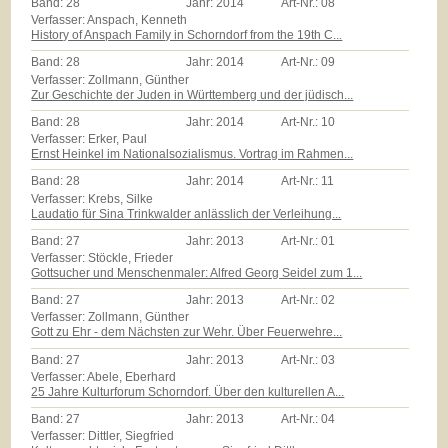
Band:
28
Jahr:
2014
Art-Nr.:
08
Verfasser: Anspach, Kenneth
History of Anspach Family in Schorndorf from the 19th C...
Band:
28
Jahr:
2014
Art-Nr.:
09
Verfasser: Zollmann, Günther
Zur Geschichte der Juden in Württemberg und der jüdisch...
Band:
28
Jahr:
2014
Art-Nr.:
10
Verfasser: Erker, Paul
Ernst Heinkel im Nationalsozialismus. Vortrag im Rahmen...
Band:
28
Jahr:
2014
Art-Nr.:
11
Verfasser: Krebs, Silke
Laudatio für Sina Trinkwalder anlässlich der Verleihung...
Band:
27
Jahr:
2013
Art-Nr.:
01
Verfasser: Stöckle, Frieder
Gottsucher und Menschenmaler: Alfred Georg Seidel zum 1...
Band:
27
Jahr:
2013
Art-Nr.:
02
Verfasser: Zollmann, Günther
Gott zu Ehr - dem Nächsten zur Wehr. Über Feuerwehre...
Band:
27
Jahr:
2013
Art-Nr.:
03
Verfasser: Abele, Eberhard
25 Jahre Kulturforum Schorndorf. Über den kulturellen A...
Band:
27
Jahr:
2013
Art-Nr.:
04
Verfasser: Dittler, Siegfried