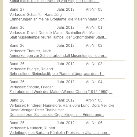
Kultur macht reich. Festvortrag von Siegfried Dittler a...
Band:
27
Jahr:
2013
Art-Nr.:
05
Verfasser: Schaeffer, Hans-Jörg
Erinnerungen an meine Großtante, die Malerin Maria Schl...
Band:
26
Jahr:
2012
Art-Nr.:
01
Verfasser: David, Dominik Marcel Schindler Abt, Martin
Statt Musentempel teurer Tümpel, der Schorndorfer Stadt...
Band:
26
Jahr:
2012
Art-Nr.:
02
Verfasser: Theurer, Ulrich
Anmerkungen zur Schülerarbeit statt Musentempel teurer...
Band:
26
Jahr:
2012
Art-Nr.:
03
Verfasser: Buggle, Roland
Sehr seltene Steinplastik, ein Pfannenträger, aus dem 1...
Band:
26
Jahr:
2012
Art-Nr.:
04
Verfasser: Stöckle, Frieder
Zu Leben und Werk des Malers Werner Oberle (1912-1990) ...
Band:
26
Jahr:
2012
Art-Nr.:
05
Verfasser: Hinderer, Hannelore, Hans-Jörg Lund, Dora Meilicke,
Dieter Wenger, Peter Thalheimer
Drum soll zum Schluss die Orgel klingen... - Erinnerung...
Band:
26
Jahr:
2012
Art-Nr.:
06
Verfasser: Neudeck, Rupert
Verleihung des Barbara-Künkelin-Preises an Ulla Lachaue...