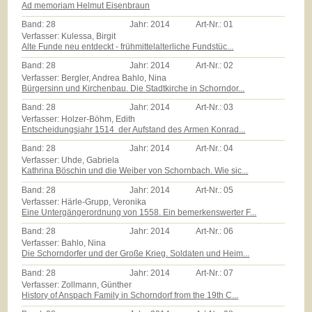
Ad memoriam Helmut Eisenbraun
Band:
28
Jahr:
2014
Art-Nr.:
01
Verfasser: Kulessa, Birgit
Alte Funde neu entdeckt - frühmittelalterliche Fundstüc...
Band:
28
Jahr:
2014
Art-Nr.:
02
Verfasser: Bergler, Andrea Bahlo, Nina
Bürgersinn und Kirchenbau. Die Stadtkirche in Schorndor...
Band:
28
Jahr:
2014
Art-Nr.:
03
Verfasser: Holzer-Böhm, Edith
Entscheidungsjahr 1514  der Aufstand des Armen Konrad...
Band:
28
Jahr:
2014
Art-Nr.:
04
Verfasser: Uhde, Gabriela
Kathrina Böschin und die Weiber von Schornbach. Wie sic...
Band:
28
Jahr:
2014
Art-Nr.:
05
Verfasser: Härle-Grupp, Veronika
Eine Untergängerordnung von 1558. Ein bemerkenswerter F...
Band:
28
Jahr:
2014
Art-Nr.:
06
Verfasser: Bahlo, Nina
Die Schorndorfer und der Große Krieg. Soldaten und Heim...
Band:
28
Jahr:
2014
Art-Nr.:
07
Verfasser: Zollmann, Günther
History of Anspach Family in Schorndorf from the 19th C...