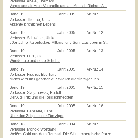
Verfasser: Abele, Eberhard
Vergessen als Artist Verenello und als Mensch Richard A...
Band:
19
Jahr:
2005
Art-Nr.:
11
Verfasser: Theurer, Ulrich
Akzente kirchlichen Lebens
Band:
19
Jahr:
2005
Art-Nr.:
12
Verfasser: Schwäble, Ulrike
50er-Jahre-Kaleidoskop. Alltags- und Sonntagsleben in S...
Band:
19
Jahr:
2005
Art-Nr.:
13
Verfasser: Hildt, Uta
Wundertüte und neue Schuhe
Band:
19
Jahr:
2005
Art-Nr.:
14
Verfasser: Fischer, Eberhard
Nichts wird uns geschenkt...: Wie ich die fünfziger Jah...
Band:
19
Jahr:
2005
Art-Nr.:
15
Verfasser: Svojanovsky, Rudolf
Der Alte Fritz und die Reigschmeckten
Band:
19
Jahr:
2005
Art-Nr.:
16
Verfasser: Benseler, Hans
Über den Zeitgeist der Fünfziger
Band:
18
Jahr:
2004
Art-Nr.:
-
Verfasser: Morlok, Wolfgang
Weißes Gold aus dem Remstal. Die Württembergische Porze...