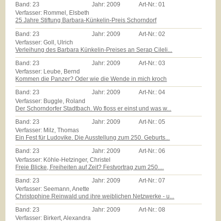
Band:
23
Jahr:
2009
Art-Nr.:
01
Verfasser: Rommel, Elsbeth
25 Jahre Stiftung Barbara-Künkelin-Preis Schorndorf
Band:
23
Jahr:
2009
Art-Nr.:
02
Verfasser: Goll, Ulrich
Verleihung des Barbara Künkelin-Preises an Serap Cileli...
Band:
23
Jahr:
2009
Art-Nr.:
03
Verfasser: Leube, Bernd
Kommen die Panzer? Oder wie die Wende in mich kroch
Band:
23
Jahr:
2009
Art-Nr.:
04
Verfasser: Buggle, Roland
Der Schorndorfer Stadtbach. Wo floss er einst und was w...
Band:
23
Jahr:
2009
Art-Nr.:
05
Verfasser: Milz, Thomas
Ein Fest für Ludovike. Die Ausstellung zum 250. Geburts...
Band:
23
Jahr:
2009
Art-Nr.:
06
Verfasser: Köhle-Hetzinger, Christel
Freie Blicke, Freiheiten auf Zeit? Festvortrag zum 250....
Band:
23
Jahr:
2009
Art-Nr.:
07
Verfasser: Seemann, Anette
Christophine Reinwald und ihre weiblichen Netzwerke - u...
Band:
23
Jahr:
2009
Art-Nr.:
08
Verfasser: Birkert, Alexandra