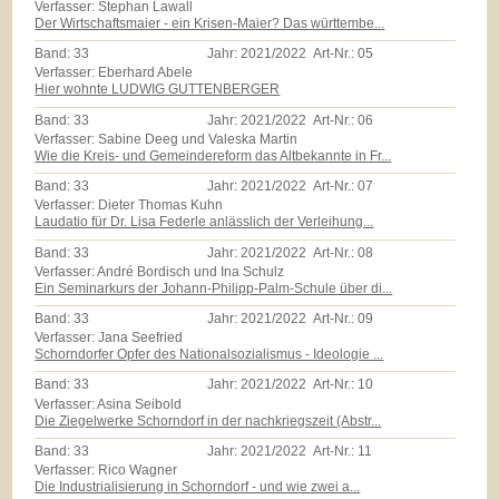
Verfasser: Stephan Lawall
Der Wirtschaftsmaier - ein Krisen-Maier? Das württembe...
Band:
33
Jahr:
2021/2022
Art-Nr.:
05
Verfasser: Eberhard Abele
Hier wohnte LUDWIG GUTTENBERGER
Band:
33
Jahr:
2021/2022
Art-Nr.:
06
Verfasser: Sabine Deeg und Valeska Martin
Wie die Kreis- und Gemeindereform das Altbekannte in Fr...
Band:
33
Jahr:
2021/2022
Art-Nr.:
07
Verfasser: Dieter Thomas Kuhn
Laudatio für Dr. Lisa Federle anlässlich der Verleihung...
Band:
33
Jahr:
2021/2022
Art-Nr.:
08
Verfasser: André Bordisch und Ina Schulz
Ein Seminarkurs der Johann-Philipp-Palm-Schule über di...
Band:
33
Jahr:
2021/2022
Art-Nr.:
09
Verfasser: Jana Seefried
Schorndorfer Opfer des Nationalsozialismus - Ideologie ...
Band:
33
Jahr:
2021/2022
Art-Nr.:
10
Verfasser: Asina Seibold
Die Ziegelwerke Schorndorf in der nachkriegszeit (Abstr...
Band:
33
Jahr:
2021/2022
Art-Nr.:
11
Verfasser: Rico Wagner
Die Industrialisierung in Schorndorf - und wie zwei a...