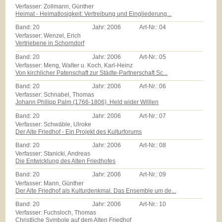
Verfasser: Zollmann, Günther
Heimat - Heimatlosigkeit: Vertreibung und Eingliederung...
Band:
20
Jahr:
2006
Art-Nr.:
04
Verfasser: Wenzel, Erich
Vertriebene in Schorndorf
Band:
20
Jahr:
2006
Art-Nr.:
05
Verfasser: Meng, Walter u. Koch, Karl-Heinz
Von kirchlicher Patenschaft zur Städte-Partnerschaft Sc...
Band:
20
Jahr:
2006
Art-Nr.:
06
Verfasser: Schnabel, Thomas
Johann Philipp Palm (1766-1806). Held wider Willlen
Band:
20
Jahr:
2006
Art-Nr.:
07
Verfasser: Schwäble, Ulroke
Der Alte Friedhof - Ein Projekt des Kulturforums
Band:
20
Jahr:
2006
Art-Nr.:
08
Verfasser: Stanicki, Andreas
Die Entwicklung des Alten Friedhofes
Band:
20
Jahr:
2006
Art-Nr.:
09
Verfasser: Mann, Günther
Der Alte Friedhof als Kulturdenkmal. Das Ensemble um de...
Band:
20
Jahr:
2006
Art-Nr.:
10
Verfasser: Fuchsloch, Thomas
Christliche Symbole auf dem Alten Friedhof