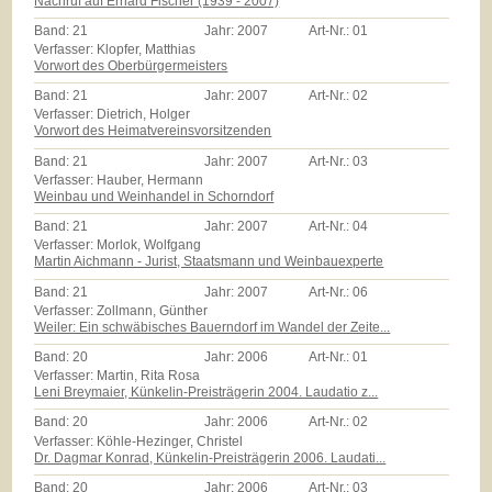
Nachruf auf Erhard Fischer (1939 - 2007)
Band:
21
Jahr:
2007
Art-Nr.:
01
Verfasser: Klopfer, Matthias
Vorwort des Oberbürgermeisters
Band:
21
Jahr:
2007
Art-Nr.:
02
Verfasser: Dietrich, Holger
Vorwort des Heimatvereinsvorsitzenden
Band:
21
Jahr:
2007
Art-Nr.:
03
Verfasser: Hauber, Hermann
Weinbau und Weinhandel in Schorndorf
Band:
21
Jahr:
2007
Art-Nr.:
04
Verfasser: Morlok, Wolfgang
Martin Aichmann - Jurist, Staatsmann und Weinbauexperte
Band:
21
Jahr:
2007
Art-Nr.:
06
Verfasser: Zollmann, Günther
Weiler: Ein schwäbisches Bauerndorf im Wandel der Zeite...
Band:
20
Jahr:
2006
Art-Nr.:
01
Verfasser: Martin, Rita Rosa
Leni Breymaier, Künkelin-Preisträgerin 2004. Laudatio z...
Band:
20
Jahr:
2006
Art-Nr.:
02
Verfasser: Köhle-Hezinger, Christel
Dr. Dagmar Konrad, Künkelin-Preisträgerin 2006. Laudati...
Band:
20
Jahr:
2006
Art-Nr.:
03