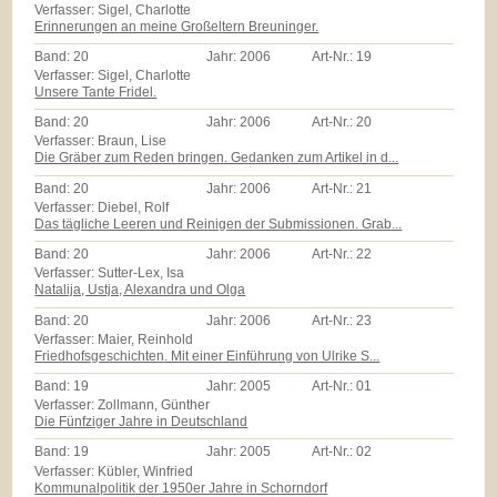
Verfasser: Sigel, Charlotte
Erinnerungen an meine Großeltern Breuninger.
Band:
20
Jahr:
2006
Art-Nr.:
19
Verfasser: Sigel, Charlotte
Unsere Tante Fridel.
Band:
20
Jahr:
2006
Art-Nr.:
20
Verfasser: Braun, Lise
Die Gräber zum Reden bringen. Gedanken zum Artikel in d...
Band:
20
Jahr:
2006
Art-Nr.:
21
Verfasser: Diebel, Rolf
Das tägliche Leeren und Reinigen der Submissionen. Grab...
Band:
20
Jahr:
2006
Art-Nr.:
22
Verfasser: Sutter-Lex, Isa
Natalija, Ustja, Alexandra und Olga
Band:
20
Jahr:
2006
Art-Nr.:
23
Verfasser: Maier, Reinhold
Friedhofsgeschichten. Mit einer Einführung von Ulrike S...
Band:
19
Jahr:
2005
Art-Nr.:
01
Verfasser: Zollmann, Günther
Die Fünfziger Jahre in Deutschland
Band:
19
Jahr:
2005
Art-Nr.:
02
Verfasser: Kübler, Winfried
Kommunalpolitik der 1950er Jahre in Schorndorf