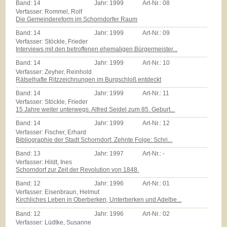
Band:
14
Jahr:
1999
Art-Nr.:
08
Verfasser: Rommel, Rolf
Die Gemeindereform im Schorndorfer Raum
Band:
14
Jahr:
1999
Art-Nr.:
09
Verfasser: Stöckle, Frieder
Interviews mit den betroffenen ehemaligen Bürgermeister...
Band:
14
Jahr:
1999
Art-Nr.:
10
Verfasser: Zeyher, Reinhold
Rätselhafte Ritzzeichnungen im Burgschloß entdeckt
Band:
14
Jahr:
1999
Art-Nr.:
11
Verfasser: Stöckle, Frieder
15 Jahre weiter unterwegs. Alfred Seidel zum 85. Geburt...
Band:
14
Jahr:
1999
Art-Nr.:
12
Verfasser: Fischer, Erhard
Bibliographie der Stadt Schorndorf. Zehnte Folge: Schri...
Band:
13
Jahr:
1997
Art-Nr.:
-
Verfasser: Hildt, Ines
Schorndorf zur Zeit der Revolution von 1848.
Band:
12
Jahr:
1996
Art-Nr.:
01
Verfasser: Eisenbraun, Helmut
Kirchliches Leben in Oberberken, Unterberken und Adelbe...
Band:
12
Jahr:
1996
Art-Nr.:
02
Verfasser: Lüdtke, Susanne