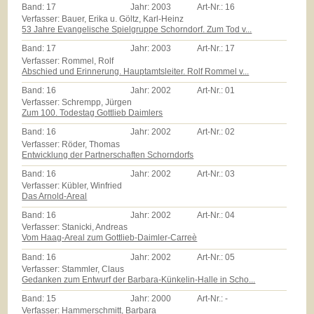
Band:
17
Jahr:
2003
Art-Nr.:
16
Verfasser: Bauer, Erika u. Göltz, Karl-Heinz
53 Jahre Evangelische Spielgruppe Schorndorf. Zum Tod v...
Band:
17
Jahr:
2003
Art-Nr.:
17
Verfasser: Rommel, Rolf
Abschied und Erinnerung. Hauptamtsleiter. Rolf Rommel v...
Band:
16
Jahr:
2002
Art-Nr.:
01
Verfasser: Schrempp, Jürgen
Zum 100. Todestag Gottlieb Daimlers
Band:
16
Jahr:
2002
Art-Nr.:
02
Verfasser: Röder, Thomas
Entwicklung der Partnerschaften Schorndorfs
Band:
16
Jahr:
2002
Art-Nr.:
03
Verfasser: Kübler, Winfried
Das Arnold-Areal
Band:
16
Jahr:
2002
Art-Nr.:
04
Verfasser: Stanicki, Andreas
Vom Haag-Areal zum Gottlieb-Daimler-Carreè
Band:
16
Jahr:
2002
Art-Nr.:
05
Verfasser: Stammler, Claus
Gedanken zum Entwurf der Barbara-Künkelin-Halle in Scho...
Band:
15
Jahr:
2000
Art-Nr.:
-
Verfasser: Hammerschmitt, Barbara