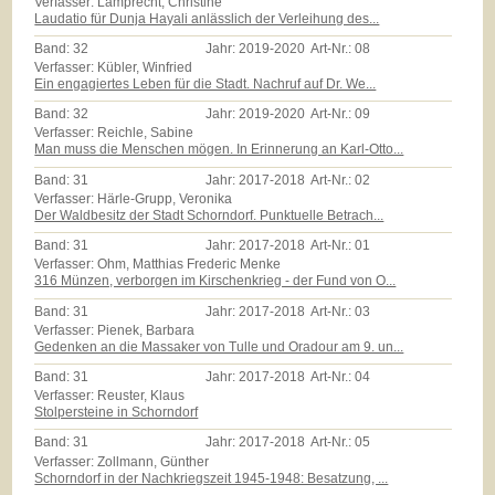
Verfasser: Lamprecht, Christine
Laudatio für Dunja Hayali anlässlich der Verleihung des...
Band:
32
Jahr:
2019-2020
Art-Nr.:
08
Verfasser: Kübler, Winfried
Ein engagiertes Leben für die Stadt. Nachruf auf Dr. We...
Band:
32
Jahr:
2019-2020
Art-Nr.:
09
Verfasser: Reichle, Sabine
Man muss die Menschen mögen. In Erinnerung an Karl-Otto...
Band:
31
Jahr:
2017-2018
Art-Nr.:
02
Verfasser: Härle-Grupp, Veronika
Der Waldbesitz der Stadt Schorndorf. Punktuelle Betrach...
Band:
31
Jahr:
2017-2018
Art-Nr.:
01
Verfasser: Ohm, Matthias Frederic Menke
316 Münzen, verborgen im Kirschenkrieg - der Fund von O...
Band:
31
Jahr:
2017-2018
Art-Nr.:
03
Verfasser: Pienek, Barbara
Gedenken an die Massaker von Tulle und Oradour am 9. un...
Band:
31
Jahr:
2017-2018
Art-Nr.:
04
Verfasser: Reuster, Klaus
Stolpersteine in Schorndorf
Band:
31
Jahr:
2017-2018
Art-Nr.:
05
Verfasser: Zollmann, Günther
Schorndorf in der Nachkriegszeit 1945-1948: Besatzung, ...