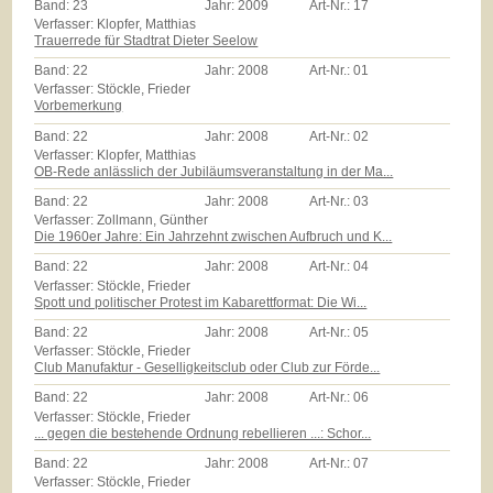
Band:
23
Jahr:
2009
Art-Nr.:
17
Verfasser: Klopfer, Matthias
Trauerrede für Stadtrat Dieter Seelow
Band:
22
Jahr:
2008
Art-Nr.:
01
Verfasser: Stöckle, Frieder
Vorbemerkung
Band:
22
Jahr:
2008
Art-Nr.:
02
Verfasser: Klopfer, Matthias
OB-Rede anlässlich der Jubiläumsveranstaltung in der Ma...
Band:
22
Jahr:
2008
Art-Nr.:
03
Verfasser: Zollmann, Günther
Die 1960er Jahre: Ein Jahrzehnt zwischen Aufbruch und K...
Band:
22
Jahr:
2008
Art-Nr.:
04
Verfasser: Stöckle, Frieder
Spott und politischer Protest im Kabarettformat: Die Wi...
Band:
22
Jahr:
2008
Art-Nr.:
05
Verfasser: Stöckle, Frieder
Club Manufaktur - Geselligkeitsclub oder Club zur Förde...
Band:
22
Jahr:
2008
Art-Nr.:
06
Verfasser: Stöckle, Frieder
... gegen die bestehende Ordnung rebellieren ...: Schor...
Band:
22
Jahr:
2008
Art-Nr.:
07
Verfasser: Stöckle, Frieder