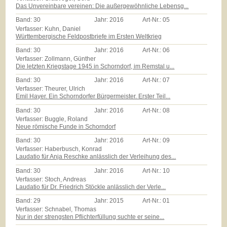
Das Unvereinbare vereinen: Die außergewöhnliche Lebensg...
Band:
30
Jahr:
2016
Art-Nr.:
05
Verfasser: Kuhn, Daniel
Württembergische Feldpostbriefe im Ersten Weltkrieg
Band:
30
Jahr:
2016
Art-Nr.:
06
Verfasser: Zollmann, Günther
Die letzten Kriegstage 1945 in Schorndorf, im Remstal u...
Band:
30
Jahr:
2016
Art-Nr.:
07
Verfasser: Theurer, Ulrich
Emil Hayer. Ein Schorndorfer Bürgermeister. Erster Teil...
Band:
30
Jahr:
2016
Art-Nr.:
08
Verfasser: Buggle, Roland
Neue römische Funde in Schorndorf
Band:
30
Jahr:
2016
Art-Nr.:
09
Verfasser: Haberbusch, Konrad
Laudatio für Anja Reschke anlässlich der Verleihung des...
Band:
30
Jahr:
2016
Art-Nr.:
10
Verfasser: Stoch, Andreas
Laudatio für Dr. Friedrich Stöckle anlässlich der Verle...
Band:
29
Jahr:
2015
Art-Nr.:
01
Verfasser: Schnabel, Thomas
Nur in der strengsten Pflichterfüllung suchte er seine...