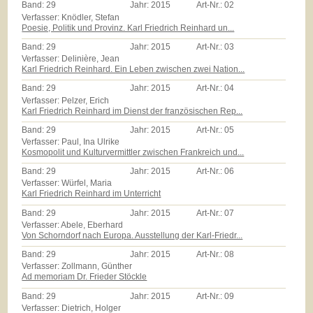
Band:
29
Jahr:
2015
Art-Nr.:
02
Verfasser: Knödler, Stefan
Poesie, Politik und Provinz. Karl Friedrich Reinhard un...
Band:
29
Jahr:
2015
Art-Nr.:
03
Verfasser: Delinière, Jean
Karl Friedrich Reinhard. Ein Leben zwischen zwei Nation...
Band:
29
Jahr:
2015
Art-Nr.:
04
Verfasser: Pelzer, Erich
Karl Friedrich Reinhard im Dienst der französischen Rep...
Band:
29
Jahr:
2015
Art-Nr.:
05
Verfasser: Paul, Ina Ulrike
Kosmopolit und Kulturvermittler zwischen Frankreich und...
Band:
29
Jahr:
2015
Art-Nr.:
06
Verfasser: Würfel, Maria
Karl Friedrich Reinhard im Unterricht
Band:
29
Jahr:
2015
Art-Nr.:
07
Verfasser: Abele, Eberhard
Von Schorndorf nach Europa. Ausstellung der Karl-Friedr...
Band:
29
Jahr:
2015
Art-Nr.:
08
Verfasser: Zollmann, Günther
Ad memoriam Dr. Frieder Stöckle
Band:
29
Jahr:
2015
Art-Nr.:
09
Verfasser: Dietrich, Holger