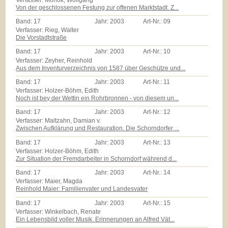
Von der geschlossenen Festung zur offenen Marktstadt. Z...
Band:
17
Jahr:
2003
Art-Nr.:
09
Verfasser: Rieg, Walter
Die Vorstadtstraße
Band:
17
Jahr:
2003
Art-Nr.:
10
Verfasser: Zeyher, Reinhold
Aus dem Inventurverzeichnis von 1587 über Geschütze und...
Band:
17
Jahr:
2003
Art-Nr.:
11
Verfasser: Holzer-Böhm, Edith
Noch ist bey der Wettin ein Rohrbronnen - von diesem un...
Band:
17
Jahr:
2003
Art-Nr.:
12
Verfasser: Maltzahn, Damian v.
Zwischen Aufklärung und Restauration. Die Schorndorfer ...
Band:
17
Jahr:
2003
Art-Nr.:
13
Verfasser: Holzer-Böhm, Edith
Zur Situation der Fremdarbeiter in Schorndorf während d...
Band:
17
Jahr:
2003
Art-Nr.:
14
Verfasser: Maier, Magda
Reinhold Maier: Familienvater und Landesvater
Band:
17
Jahr:
2003
Art-Nr.:
15
Verfasser: Winkelbach, Renate
Ein Lebensbild voller Musik. Erinnerungen an Alfred Vät...