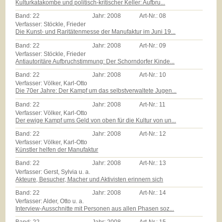
Kulturkatakombe und politisch-kritischer Keller: Aufbru...
Band:
22
Jahr:
2008
Art-Nr.:
08
Verfasser: Stöckle, Frieder
Die Kunst- und Raritätenmesse der Manufaktur im Juni 19...
Band:
22
Jahr:
2008
Art-Nr.:
09
Verfasser: Stöckle, Frieder
Antiautoritäre Aufbruchstimmung: Der Schorndorfer Kinde...
Band:
22
Jahr:
2008
Art-Nr.:
10
Verfasser: Völker, Karl-Otto
Die 70er Jahre: Der Kampf um das selbstverwaltete Jugen...
Band:
22
Jahr:
2008
Art-Nr.:
11
Verfasser: Völker, Karl-Otto
Der ewige Kampf ums Geld von oben für die Kultur von un...
Band:
22
Jahr:
2008
Art-Nr.:
12
Verfasser: Völker, Karl-Otto
Künstler helfen der Manufaktur
Band:
22
Jahr:
2008
Art-Nr.:
13
Verfasser: Gerst, Sylvia u. a.
Akteure, Besucher, Macher und Aktivisten erinnern sich
Band:
22
Jahr:
2008
Art-Nr.:
14
Verfasser: Alder, Otto u. a.
Interview-Ausschnitte mit Personen aus allen Phasen soz...