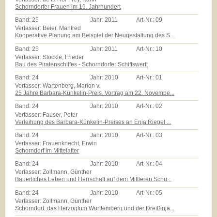
Schorndorfer Frauen im 19. Jahrhundert
Band:
25
Jahr:
2011
Art-Nr.:
09
Verfasser: Beier, Manfred
Kooperative Planung am Beispiel der Neugestaltung des S...
Band:
25
Jahr:
2011
Art-Nr.:
10
Verfasser: Stöckle, Frieder
Bau des Piratenschiffes - Schorndorfer Schiffswerft
Band:
24
Jahr:
2010
Art-Nr.:
01
Verfasser: Wartenberg, Marion v.
25 Jahre Barbara-Künkelin-Preis. Vortrag am 22. Novembe...
Band:
24
Jahr:
2010
Art-Nr.:
02
Verfasser: Fauser, Peter
Verleihung des Barbara-Künkelin-Preises an Enja Riegel ...
Band:
24
Jahr:
2010
Art-Nr.:
03
Verfasser: Frauenknecht, Erwin
Schorndorf im Mittelalter
Band:
24
Jahr:
2010
Art-Nr.:
04
Verfasser: Zollmann, Günther
Bäuerliches Leben und Herrschaft auf dem Mittleren Schu...
Band:
24
Jahr:
2010
Art-Nr.:
05
Verfasser: Zollmann, Günther
Schorndorf, das Herzogtum Württemberg und der Dreißigjä...