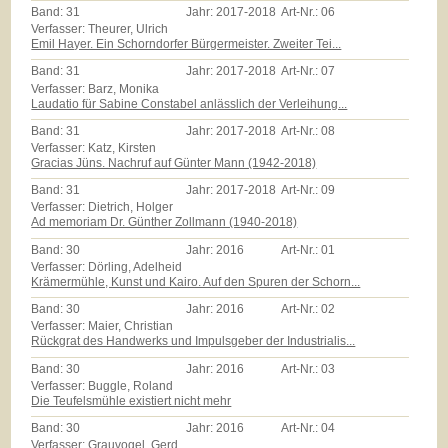
Band:
31
Jahr:
2017-2018
Art-Nr.:
06
Verfasser: Theurer, Ulrich
Emil Hayer. Ein Schorndorfer Bürgermeister. Zweiter Tei...
Band:
31
Jahr:
2017-2018
Art-Nr.:
07
Verfasser: Barz, Monika
Laudatio für Sabine Constabel anlässlich der Verleihung...
Band:
31
Jahr:
2017-2018
Art-Nr.:
08
Verfasser: Katz, Kirsten
Gracias Jüns. Nachruf auf Günter Mann (1942-2018)
Band:
31
Jahr:
2017-2018
Art-Nr.:
09
Verfasser: Dietrich, Holger
Ad memoriam Dr. Günther Zollmann (1940-2018)
Band:
30
Jahr:
2016
Art-Nr.:
01
Verfasser: Dörling, Adelheid
Krämermühle, Kunst und Kairo. Auf den Spuren der Schorn...
Band:
30
Jahr:
2016
Art-Nr.:
02
Verfasser: Maier, Christian
Rückgrat des Handwerks und Impulsgeber der Industrialis...
Band:
30
Jahr:
2016
Art-Nr.:
03
Verfasser: Buggle, Roland
Die Teufelsmühle existiert nicht mehr
Band:
30
Jahr:
2016
Art-Nr.:
04
Verfasser: Grauvogel, Gerd