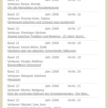
Band:
22
Jahr:
2008
Art-Nr.:
15
Verfasser: Busse, Renate
Die alte Manufaktur als Künstlerkolonie
Band:
22
Jahr:
2008
Art-Nr.:
16
Verfasser: Reichle-Nolle, Sabine
Gegenwart anbohren und schauen was rauskommt
Band:
22
Jahr:
2008
Art-Nr.:
17
Verfasser: Riedinger, Michael
Spagat zwischen Tradition und Moderne - 20 Jahre Jazzcl...
Band:
22
Jahr:
2008
Art-Nr.:
18
Verfasser: Holzer-Böhm, Edith
Überblick über die aktuellen Schorndorfer Stiftungen
Band:
22
Jahr:
2008
Art-Nr.:
19
Verfasser: Klopfer, Matthias
Bürgerstiftung Schorndorf
Band:
22
Jahr:
2008
Art-Nr.:
20
Verfasser: Mangold, Adelheid
Herzauge
Band:
22
Jahr:
2008
Art-Nr.:
21
Verfasser: Morlok, Wolfgang
Eine der schönsten Bahnen des Schwabenlandes - Die Wies...
Band:
22
Jahr:
2008
Art-Nr.:
22
Verfasser: Wandel, Uwe Jens