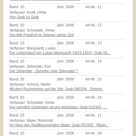
Band:
20
Jahr:
2006
Art-Nr.:
11
Verfasser: Klodt, Ulrike
Von Grab zu Grab
Band:
20
Jahr:
2006
Art-Nr.:
12
Verfasser: Schwäble, Ulrike
Der Alte Friedhof im Spiegel seiner Zeit
Band:
20
Jahr:
2006
Art-Nr.:
13
Verfasser: Marquardt, Lukas
Der Lebenslauf von Lukas Marquardt (1833-1916). Grab 06...
Band:
20
Jahr:
2006
Art-Nr.:
14
Verfasser: Zehender, Karl
Der Zehender - Zehnder oder Zehender ?
Band:
20
Jahr:
2006
Art-Nr.:
15
Verfasser: Schock, Martin
Mit dem Ruckgreben auf die Stör. Grab 040204 - Schock.
Band:
20
Jahr:
2006
Art-Nr.:
16
Verfasser: Schwäble, Ulrike
Nur sehnlich Gedenken ist uns geblieben. Grab 010305 - ...
Band:
20
Jahr:
2006
Art-Nr.:
17
Verfasser: Maier, Reinhold
Im Haus des Stadtbaumeisters Maier. Grab 051505 - Maier...
Band:
20
Jahr:
2006
Art-Nr.:
18