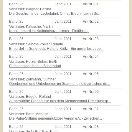
Band:
25
Jahr:
2011
Art-Nr.:
01
Verfasser: Wagner, Bettina
Die Geschichte der Lederfabrik Christ. Breuninger in Sc...
Band:
25
Jahr:
2011
Art-Nr.:
02
Verfasser: Kalusche, Martin
Krankenmord im Nationalsozialismus - Einführung
Band:
25
Jahr:
2011
Art-Nr.:
03
Verfasser: Seibold-Völker, Renate
Ermordet in Grafeneck: Helene Krötz - Ein unwertes Lebe...
Band:
25
Jahr:
2011
Art-Nr.:
04
Verfasser: Holzer-Böhm, Edith
Euthanasieopfer aus Schorndorf
Band:
25
Jahr:
2011
Art-Nr.:
05
Verfasser: Zollmann, Günther
Oberberken und Unterberken im Spannungsfeld zwischen de...
Band:
25
Jahr:
2011
Art-Nr.:
06
Verfasser: Buggle, Roland
Ausgewählte Ergebnisse aus dem Kleindenkmal-Erfassungsp...
Band:
25
Jahr:
2011
Art-Nr.:
07
Verfasser: Barth, Annette
Die Palm-Stiftung gemeinnütziger Verein e.V. - Zwischen...
Band:
25
Jahr:
2011
Art-Nr.:
08
Verfasser: de la Roi-Frey, Karin