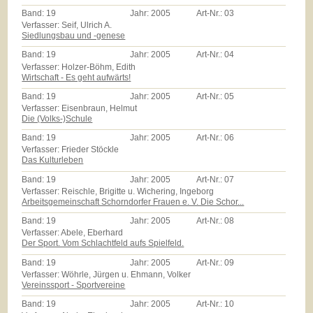
Band:
19
Jahr:
2005
Art-Nr.:
03
Verfasser: Seif, Ulrich A.
Siedlungsbau und -genese
Band:
19
Jahr:
2005
Art-Nr.:
04
Verfasser: Holzer-Böhm, Edith
Wirtschaft - Es geht aufwärts!
Band:
19
Jahr:
2005
Art-Nr.:
05
Verfasser: Eisenbraun, Helmut
Die (Volks-)Schule
Band:
19
Jahr:
2005
Art-Nr.:
06
Verfasser: Frieder Stöckle
Das Kulturleben
Band:
19
Jahr:
2005
Art-Nr.:
07
Verfasser: Reischle, Brigitte u. Wichering, Ingeborg
Arbeitsgemeinschaft Schorndorfer Frauen e. V. Die Schor...
Band:
19
Jahr:
2005
Art-Nr.:
08
Verfasser: Abele, Eberhard
Der Sport. Vom Schlachtfeld aufs Spielfeld.
Band:
19
Jahr:
2005
Art-Nr.:
09
Verfasser: Wöhrle, Jürgen u. Ehmann, Volker
Vereinssport - Sportvereine
Band:
19
Jahr:
2005
Art-Nr.:
10