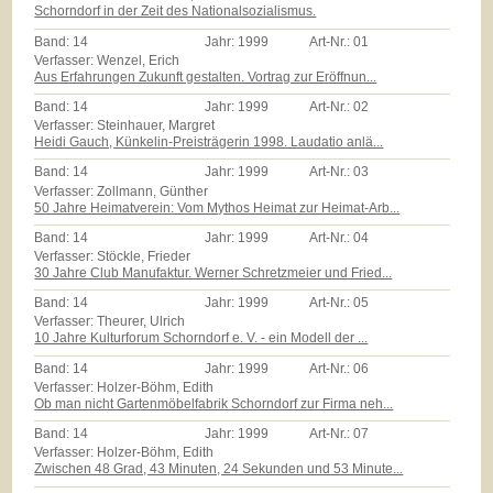
Schorndorf in der Zeit des Nationalsozialismus.
Band:
14
Jahr:
1999
Art-Nr.:
01
Verfasser: Wenzel, Erich
Aus Erfahrungen Zukunft gestalten. Vortrag zur Eröffnun...
Band:
14
Jahr:
1999
Art-Nr.:
02
Verfasser: Steinhauer, Margret
Heidi Gauch, Künkelin-Preisträgerin 1998. Laudatio anlä...
Band:
14
Jahr:
1999
Art-Nr.:
03
Verfasser: Zollmann, Günther
50 Jahre Heimatverein: Vom Mythos Heimat zur Heimat-Arb...
Band:
14
Jahr:
1999
Art-Nr.:
04
Verfasser: Stöckle, Frieder
30 Jahre Club Manufaktur. Werner Schretzmeier und Fried...
Band:
14
Jahr:
1999
Art-Nr.:
05
Verfasser: Theurer, Ulrich
10 Jahre Kulturforum Schorndorf e. V. - ein Modell der ...
Band:
14
Jahr:
1999
Art-Nr.:
06
Verfasser: Holzer-Böhm, Edith
Ob man nicht Gartenmöbelfabrik Schorndorf zur Firma neh...
Band:
14
Jahr:
1999
Art-Nr.:
07
Verfasser: Holzer-Böhm, Edith
Zwischen 48 Grad, 43 Minuten, 24 Sekunden und 53 Minute...