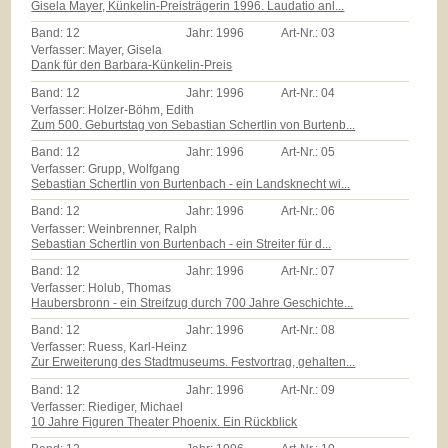
Gisela Mayer, Künkelin-Preisträgerin 1996. Laudatio anl...
Band:
12
Jahr:
1996
Art-Nr.:
03
Verfasser: Mayer, Gisela
Dank für den Barbara-Künkelin-Preis
Band:
12
Jahr:
1996
Art-Nr.:
04
Verfasser: Holzer-Böhm, Edith
Zum 500. Geburtstag von Sebastian Schertlin von Burtenb...
Band:
12
Jahr:
1996
Art-Nr.:
05
Verfasser: Grupp, Wolfgang
Sebastian Schertlin von Burtenbach - ein Landsknecht wi...
Band:
12
Jahr:
1996
Art-Nr.:
06
Verfasser: Weinbrenner, Ralph
Sebastian Schertlin von Burtenbach - ein Streiter für d...
Band:
12
Jahr:
1996
Art-Nr.:
07
Verfasser: Holub, Thomas
Haubersbronn - ein Streifzug durch 700 Jahre Geschichte...
Band:
12
Jahr:
1996
Art-Nr.:
08
Verfasser: Ruess, Karl-Heinz
Zur Erweiterung des Stadtmuseums. Festvortrag, gehalten...
Band:
12
Jahr:
1996
Art-Nr.:
09
Verfasser: Riediger, Michael
10 Jahre Figuren Theater Phoenix. Ein Rückblick