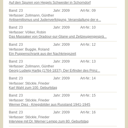
Auf den Spuren von Hegels Schwester in Schorndorf
Band:
23
Jahr:
2009
Art-Nr.:
09
Verfasser: Zollmann, Günther
Antisemitismus und Judenverfolgung. Veranstaltung der e...
Band:
23
Jahr:
2009
Art-Nr.:
10
Verfasser: Völker, Robin
Das Massaker von Oradour-sur-Glane und Zeitzeugengesprä...
Band:
23
Jahr:
2009
Art-Nr.:
12
Verfasser: Buggle, Roland
Ein Puppenschrank aus der Nachkriegszeit
Band:
23
Jahr:
2009
Art-Nr.:
13
Verfasser: Zollmann, Günther
Georg Ludwig Hartig (1764-1837). Der Erfinder des Prinz...
Band:
23
Jahr:
2009
Art-Nr.:
14
Verfasser: Stöckle, Frieder
Karl Wahl zum 100. Geburtstag
Band:
23
Jahr:
2009
Art-Nr.:
15
Verfasser: Stöckle, Frieder
Werner Diez - Kriegsbilder aus Russland 1941-1945
Band:
23
Jahr:
2009
Art-Nr.:
16
Verfasser: Stöckle, Frieder
Interview mit Dr. Werner Lempp zum 80. Geburtstag