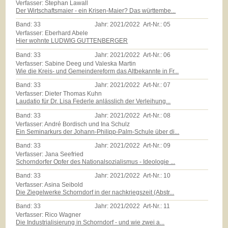
Verfasser: Stephan Lawall
Der Wirtschaftsmaier - ein Krisen-Maier? Das württembe...
Band:
33
Jahr:
2021/2022
Art-Nr.:
05
Verfasser: Eberhard Abele
Hier wohnte LUDWIG GUTTENBERGER
Band:
33
Jahr:
2021/2022
Art-Nr.:
06
Verfasser: Sabine Deeg und Valeska Martin
Wie die Kreis- und Gemeindereform das Altbekannte in Fr...
Band:
33
Jahr:
2021/2022
Art-Nr.:
07
Verfasser: Dieter Thomas Kuhn
Laudatio für Dr. Lisa Federle anlässlich der Verleihung...
Band:
33
Jahr:
2021/2022
Art-Nr.:
08
Verfasser: André Bordisch und Ina Schulz
Ein Seminarkurs der Johann-Philipp-Palm-Schule über di...
Band:
33
Jahr:
2021/2022
Art-Nr.:
09
Verfasser: Jana Seefried
Schorndorfer Opfer des Nationalsozialismus - Ideologie ...
Band:
33
Jahr:
2021/2022
Art-Nr.:
10
Verfasser: Asina Seibold
Die Ziegelwerke Schorndorf in der nachkriegszeit (Abstr...
Band:
33
Jahr:
2021/2022
Art-Nr.:
11
Verfasser: Rico Wagner
Die Industrialisierung in Schorndorf - und wie zwei a...