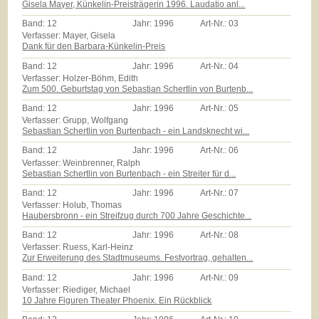
Gisela Mayer, Künkelin-Preisträgerin 1996. Laudatio anl...
Band:
12
Jahr:
1996
Art-Nr.:
03
Verfasser: Mayer, Gisela
Dank für den Barbara-Künkelin-Preis
Band:
12
Jahr:
1996
Art-Nr.:
04
Verfasser: Holzer-Böhm, Edith
Zum 500. Geburtstag von Sebastian Schertlin von Burtenb...
Band:
12
Jahr:
1996
Art-Nr.:
05
Verfasser: Grupp, Wolfgang
Sebastian Schertlin von Burtenbach - ein Landsknecht wi...
Band:
12
Jahr:
1996
Art-Nr.:
06
Verfasser: Weinbrenner, Ralph
Sebastian Schertlin von Burtenbach - ein Streiter für d...
Band:
12
Jahr:
1996
Art-Nr.:
07
Verfasser: Holub, Thomas
Haubersbronn - ein Streifzug durch 700 Jahre Geschichte...
Band:
12
Jahr:
1996
Art-Nr.:
08
Verfasser: Ruess, Karl-Heinz
Zur Erweiterung des Stadtmuseums. Festvortrag, gehalten...
Band:
12
Jahr:
1996
Art-Nr.:
09
Verfasser: Riediger, Michael
10 Jahre Figuren Theater Phoenix. Ein Rückblick