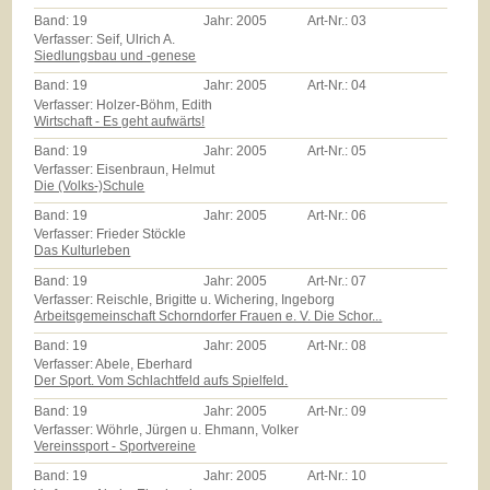
Band:
19
Jahr:
2005
Art-Nr.:
03
Verfasser: Seif, Ulrich A.
Siedlungsbau und -genese
Band:
19
Jahr:
2005
Art-Nr.:
04
Verfasser: Holzer-Böhm, Edith
Wirtschaft - Es geht aufwärts!
Band:
19
Jahr:
2005
Art-Nr.:
05
Verfasser: Eisenbraun, Helmut
Die (Volks-)Schule
Band:
19
Jahr:
2005
Art-Nr.:
06
Verfasser: Frieder Stöckle
Das Kulturleben
Band:
19
Jahr:
2005
Art-Nr.:
07
Verfasser: Reischle, Brigitte u. Wichering, Ingeborg
Arbeitsgemeinschaft Schorndorfer Frauen e. V. Die Schor...
Band:
19
Jahr:
2005
Art-Nr.:
08
Verfasser: Abele, Eberhard
Der Sport. Vom Schlachtfeld aufs Spielfeld.
Band:
19
Jahr:
2005
Art-Nr.:
09
Verfasser: Wöhrle, Jürgen u. Ehmann, Volker
Vereinssport - Sportvereine
Band:
19
Jahr:
2005
Art-Nr.:
10