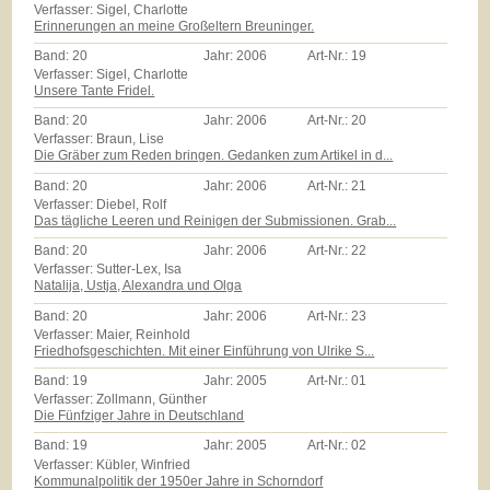
Verfasser: Sigel, Charlotte
Erinnerungen an meine Großeltern Breuninger.
Band:
20
Jahr:
2006
Art-Nr.:
19
Verfasser: Sigel, Charlotte
Unsere Tante Fridel.
Band:
20
Jahr:
2006
Art-Nr.:
20
Verfasser: Braun, Lise
Die Gräber zum Reden bringen. Gedanken zum Artikel in d...
Band:
20
Jahr:
2006
Art-Nr.:
21
Verfasser: Diebel, Rolf
Das tägliche Leeren und Reinigen der Submissionen. Grab...
Band:
20
Jahr:
2006
Art-Nr.:
22
Verfasser: Sutter-Lex, Isa
Natalija, Ustja, Alexandra und Olga
Band:
20
Jahr:
2006
Art-Nr.:
23
Verfasser: Maier, Reinhold
Friedhofsgeschichten. Mit einer Einführung von Ulrike S...
Band:
19
Jahr:
2005
Art-Nr.:
01
Verfasser: Zollmann, Günther
Die Fünfziger Jahre in Deutschland
Band:
19
Jahr:
2005
Art-Nr.:
02
Verfasser: Kübler, Winfried
Kommunalpolitik der 1950er Jahre in Schorndorf