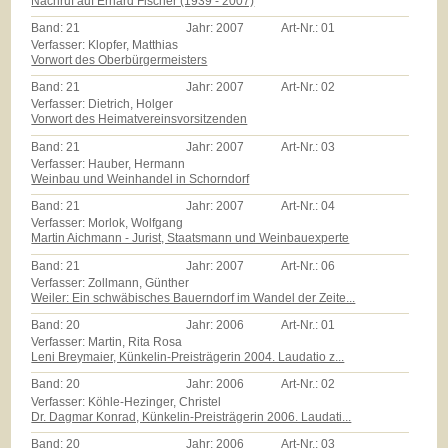
Nachruf auf Erhard Fischer (1939 - 2007)
Band:
21
Jahr:
2007
Art-Nr.:
01
Verfasser: Klopfer, Matthias
Vorwort des Oberbürgermeisters
Band:
21
Jahr:
2007
Art-Nr.:
02
Verfasser: Dietrich, Holger
Vorwort des Heimatvereinsvorsitzenden
Band:
21
Jahr:
2007
Art-Nr.:
03
Verfasser: Hauber, Hermann
Weinbau und Weinhandel in Schorndorf
Band:
21
Jahr:
2007
Art-Nr.:
04
Verfasser: Morlok, Wolfgang
Martin Aichmann - Jurist, Staatsmann und Weinbauexperte
Band:
21
Jahr:
2007
Art-Nr.:
06
Verfasser: Zollmann, Günther
Weiler: Ein schwäbisches Bauerndorf im Wandel der Zeite...
Band:
20
Jahr:
2006
Art-Nr.:
01
Verfasser: Martin, Rita Rosa
Leni Breymaier, Künkelin-Preisträgerin 2004. Laudatio z...
Band:
20
Jahr:
2006
Art-Nr.:
02
Verfasser: Köhle-Hezinger, Christel
Dr. Dagmar Konrad, Künkelin-Preisträgerin 2006. Laudati...
Band:
20
Jahr:
2006
Art-Nr.:
03