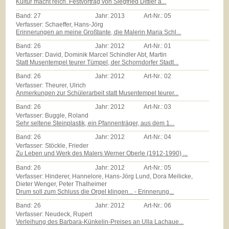
Kultur macht reich. Festvortrag von Siegfried Dittler a...
Band:
27
Jahr:
2013
Art-Nr.:
05
Verfasser: Schaeffer, Hans-Jörg
Erinnerungen an meine Großtante, die Malerin Maria Schl...
Band:
26
Jahr:
2012
Art-Nr.:
01
Verfasser: David, Dominik Marcel Schindler Abt, Martin
Statt Musentempel teurer Tümpel, der Schorndorfer Stadt...
Band:
26
Jahr:
2012
Art-Nr.:
02
Verfasser: Theurer, Ulrich
Anmerkungen zur Schülerarbeit statt Musentempel teurer...
Band:
26
Jahr:
2012
Art-Nr.:
03
Verfasser: Buggle, Roland
Sehr seltene Steinplastik, ein Pfannenträger, aus dem 1...
Band:
26
Jahr:
2012
Art-Nr.:
04
Verfasser: Stöckle, Frieder
Zu Leben und Werk des Malers Werner Oberle (1912-1990) ...
Band:
26
Jahr:
2012
Art-Nr.:
05
Verfasser: Hinderer, Hannelore, Hans-Jörg Lund, Dora Meilicke,
Dieter Wenger, Peter Thalheimer
Drum soll zum Schluss die Orgel klingen... - Erinnerung...
Band:
26
Jahr:
2012
Art-Nr.:
06
Verfasser: Neudeck, Rupert
Verleihung des Barbara-Künkelin-Preises an Ulla Lachaue...