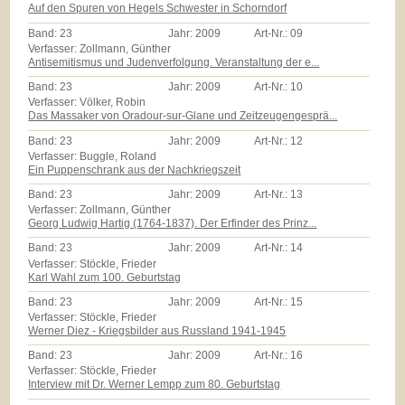
Auf den Spuren von Hegels Schwester in Schorndorf
Band:
23
Jahr:
2009
Art-Nr.:
09
Verfasser: Zollmann, Günther
Antisemitismus und Judenverfolgung. Veranstaltung der e...
Band:
23
Jahr:
2009
Art-Nr.:
10
Verfasser: Völker, Robin
Das Massaker von Oradour-sur-Glane und Zeitzeugengesprä...
Band:
23
Jahr:
2009
Art-Nr.:
12
Verfasser: Buggle, Roland
Ein Puppenschrank aus der Nachkriegszeit
Band:
23
Jahr:
2009
Art-Nr.:
13
Verfasser: Zollmann, Günther
Georg Ludwig Hartig (1764-1837). Der Erfinder des Prinz...
Band:
23
Jahr:
2009
Art-Nr.:
14
Verfasser: Stöckle, Frieder
Karl Wahl zum 100. Geburtstag
Band:
23
Jahr:
2009
Art-Nr.:
15
Verfasser: Stöckle, Frieder
Werner Diez - Kriegsbilder aus Russland 1941-1945
Band:
23
Jahr:
2009
Art-Nr.:
16
Verfasser: Stöckle, Frieder
Interview mit Dr. Werner Lempp zum 80. Geburtstag