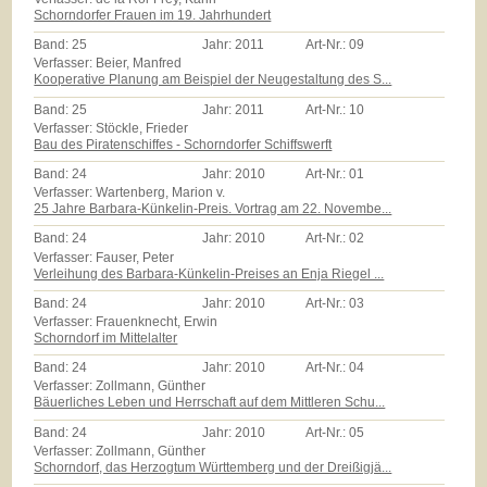
Schorndorfer Frauen im 19. Jahrhundert
Band:
25
Jahr:
2011
Art-Nr.:
09
Verfasser: Beier, Manfred
Kooperative Planung am Beispiel der Neugestaltung des S...
Band:
25
Jahr:
2011
Art-Nr.:
10
Verfasser: Stöckle, Frieder
Bau des Piratenschiffes - Schorndorfer Schiffswerft
Band:
24
Jahr:
2010
Art-Nr.:
01
Verfasser: Wartenberg, Marion v.
25 Jahre Barbara-Künkelin-Preis. Vortrag am 22. Novembe...
Band:
24
Jahr:
2010
Art-Nr.:
02
Verfasser: Fauser, Peter
Verleihung des Barbara-Künkelin-Preises an Enja Riegel ...
Band:
24
Jahr:
2010
Art-Nr.:
03
Verfasser: Frauenknecht, Erwin
Schorndorf im Mittelalter
Band:
24
Jahr:
2010
Art-Nr.:
04
Verfasser: Zollmann, Günther
Bäuerliches Leben und Herrschaft auf dem Mittleren Schu...
Band:
24
Jahr:
2010
Art-Nr.:
05
Verfasser: Zollmann, Günther
Schorndorf, das Herzogtum Württemberg und der Dreißigjä...