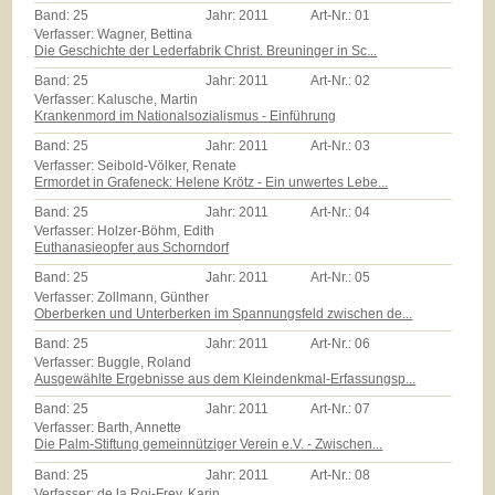
Band:
25
Jahr:
2011
Art-Nr.:
01
Verfasser: Wagner, Bettina
Die Geschichte der Lederfabrik Christ. Breuninger in Sc...
Band:
25
Jahr:
2011
Art-Nr.:
02
Verfasser: Kalusche, Martin
Krankenmord im Nationalsozialismus - Einführung
Band:
25
Jahr:
2011
Art-Nr.:
03
Verfasser: Seibold-Völker, Renate
Ermordet in Grafeneck: Helene Krötz - Ein unwertes Lebe...
Band:
25
Jahr:
2011
Art-Nr.:
04
Verfasser: Holzer-Böhm, Edith
Euthanasieopfer aus Schorndorf
Band:
25
Jahr:
2011
Art-Nr.:
05
Verfasser: Zollmann, Günther
Oberberken und Unterberken im Spannungsfeld zwischen de...
Band:
25
Jahr:
2011
Art-Nr.:
06
Verfasser: Buggle, Roland
Ausgewählte Ergebnisse aus dem Kleindenkmal-Erfassungsp...
Band:
25
Jahr:
2011
Art-Nr.:
07
Verfasser: Barth, Annette
Die Palm-Stiftung gemeinnütziger Verein e.V. - Zwischen...
Band:
25
Jahr:
2011
Art-Nr.:
08
Verfasser: de la Roi-Frey, Karin