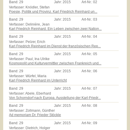
Band:
29
Jahr:
2015
Art-Nr.:
02
Verfasser: Knödler, Stefan
Poesie, Politik und Provinz. Karl Friedrich Reinhard un...
Band:
29
Jahr:
2015
Art-Nr.:
03
Verfasser: Delinière, Jean
Karl Friedrich Reinhard. Ein Leben zwischen zwei Nation...
Band:
29
Jahr:
2015
Art-Nr.:
04
Verfasser: Pelzer, Erich
Karl Friedrich Reinhard im Dienst der französischen Rep...
Band:
29
Jahr:
2015
Art-Nr.:
05
Verfasser: Paul, Ina Ulrike
Kosmopolit und Kulturvermittler zwischen Frankreich und...
Band:
29
Jahr:
2015
Art-Nr.:
06
Verfasser: Würfel, Maria
Karl Friedrich Reinhard im Unterricht
Band:
29
Jahr:
2015
Art-Nr.:
07
Verfasser: Abele, Eberhard
Von Schorndorf nach Europa. Ausstellung der Karl-Friedr...
Band:
29
Jahr:
2015
Art-Nr.:
08
Verfasser: Zollmann, Günther
Ad memoriam Dr. Frieder Stöckle
Band:
29
Jahr:
2015
Art-Nr.:
09
Verfasser: Dietrich, Holger