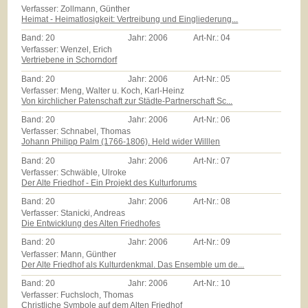
Verfasser: Zollmann, Günther
Heimat - Heimatlosigkeit: Vertreibung und Eingliederung...
Band:
20
Jahr:
2006
Art-Nr.:
04
Verfasser: Wenzel, Erich
Vertriebene in Schorndorf
Band:
20
Jahr:
2006
Art-Nr.:
05
Verfasser: Meng, Walter u. Koch, Karl-Heinz
Von kirchlicher Patenschaft zur Städte-Partnerschaft Sc...
Band:
20
Jahr:
2006
Art-Nr.:
06
Verfasser: Schnabel, Thomas
Johann Philipp Palm (1766-1806). Held wider Willlen
Band:
20
Jahr:
2006
Art-Nr.:
07
Verfasser: Schwäble, Ulroke
Der Alte Friedhof - Ein Projekt des Kulturforums
Band:
20
Jahr:
2006
Art-Nr.:
08
Verfasser: Stanicki, Andreas
Die Entwicklung des Alten Friedhofes
Band:
20
Jahr:
2006
Art-Nr.:
09
Verfasser: Mann, Günther
Der Alte Friedhof als Kulturdenkmal. Das Ensemble um de...
Band:
20
Jahr:
2006
Art-Nr.:
10
Verfasser: Fuchsloch, Thomas
Christliche Symbole auf dem Alten Friedhof