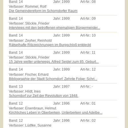
Band:
14
Jahr:
1999
Art-Nr.:
08
Verfasser: Rommel, Rolf
Die Gemeindereform im Schorndorfer Raum
Band:
14
Jahr:
1999
Art-Nr.:
09
Verfasser: Stöckle, Frieder
Interviews mit den betroffenen ehemaligen Bürgermeister...
Band:
14
Jahr:
1999
Art-Nr.:
10
Verfasser: Zeyher, Reinhold
Rätselhafte Ritzzeichnungen im Burgschloß entdeckt
Band:
14
Jahr:
1999
Art-Nr.:
11
Verfasser: Stöckle, Frieder
15 Jahre weiter unterwegs. Alfred Seidel zum 85. Geburt...
Band:
14
Jahr:
1999
Art-Nr.:
12
Verfasser: Fischer, Erhard
Bibliographie der Stadt Schorndorf. Zehnte Folge: Schri...
Band:
13
Jahr:
1997
Art-Nr.:
-
Verfasser: Hildt, Ines
Schorndorf zur Zeit der Revolution von 1848.
Band:
12
Jahr:
1996
Art-Nr.:
01
Verfasser: Eisenbraun, Helmut
Kirchliches Leben in Oberberken, Unterberken und Adelbe...
Band:
12
Jahr:
1996
Art-Nr.:
02
Verfasser: Lüdtke, Susanne