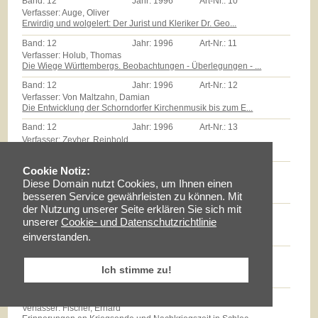
Band:
12
Jahr:
1996
Art-Nr.:
10
Verfasser: Auge, Oliver
Erwirdig und wolgelert: Der Jurist und Kleriker Dr. Geo...
Band:
12
Jahr:
1996
Art-Nr.:
11
Verfasser: Holub, Thomas
Die Wiege Württembergs. Beobachtungen - Überlegungen - ...
Band:
12
Jahr:
1996
Art-Nr.:
12
Verfasser: Von Maltzahn, Damian
Die Entwicklung der Schorndorfer Kirchenmusik bis zum E...
Band:
12
Jahr:
1996
Art-Nr.:
13
Verfasser: Zeyher, Reinhold
Der Edel Gestreng Herr Burkhardt Stickhel: Zum Epitaph ...
Band:
12
Jahr:
1996
Art-Nr.:
14
Cookie Notiz:
Verfasser: Zollmann, Günther
Diese Domain nutzt Cookies, um Ihnen einen
Massenarmut und landwirtschaftliche Reformen auf dem Sc...
besseren Service gewährleisten zu können. Mit
der Nutzung unserer Seite erklären Sie sich mit
Band:
12
Jahr:
1996
Art-Nr.:
15
unserer
Cookie- und Datenschutzrichtlinie
Verfasser: Milz, Thomas
Götz E.Hübner - ein experimenteller Geschichtspraktiker...
einverstanden.
Band:
12
Jahr:
1996
Art-Nr.:
16
Verfasser: Braun, Lise
Ich stimme zu!
Maria Schloz
Band:
12
Jahr:
1996
Art-Nr.:
17
Verfasser: Fischer, Erhard