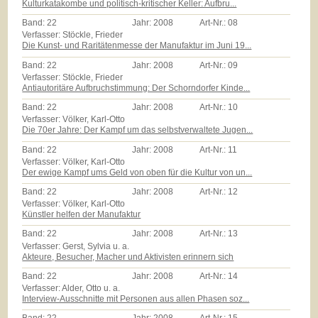
Kulturkatakombe und politisch-kritischer Keller: Aufbru...
Band:
22
Jahr:
2008
Art-Nr.:
08
Verfasser: Stöckle, Frieder
Die Kunst- und Raritätenmesse der Manufaktur im Juni 19...
Band:
22
Jahr:
2008
Art-Nr.:
09
Verfasser: Stöckle, Frieder
Antiautoritäre Aufbruchstimmung: Der Schorndorfer Kinde...
Band:
22
Jahr:
2008
Art-Nr.:
10
Verfasser: Völker, Karl-Otto
Die 70er Jahre: Der Kampf um das selbstverwaltete Jugen...
Band:
22
Jahr:
2008
Art-Nr.:
11
Verfasser: Völker, Karl-Otto
Der ewige Kampf ums Geld von oben für die Kultur von un...
Band:
22
Jahr:
2008
Art-Nr.:
12
Verfasser: Völker, Karl-Otto
Künstler helfen der Manufaktur
Band:
22
Jahr:
2008
Art-Nr.:
13
Verfasser: Gerst, Sylvia u. a.
Akteure, Besucher, Macher und Aktivisten erinnern sich
Band:
22
Jahr:
2008
Art-Nr.:
14
Verfasser: Alder, Otto u. a.
Interview-Ausschnitte mit Personen aus allen Phasen soz...