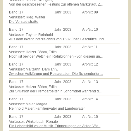
Von der geschlossenen Festung zur offenen Marktstadt. Z...
Band:
17
Jahr:
2003
Art-Nr.:
09
Verfasser: Rieg, Walter
Die Vorstadtstraße
Band:
17
Jahr:
2003
Art-Nr.:
10
Verfasser: Zeyher, Reinhold
Aus dem Inventurverzeichnis von 1587 über Geschütze und...
Band:
17
Jahr:
2003
Art-Nr.:
11
Verfasser: Holzer-Böhm, Edith
Noch ist bey der Wettin ein Rohrbronnen - von diesem un...
Band:
17
Jahr:
2003
Art-Nr.:
12
Verfasser: Maltzahn, Damian v.
Zwischen Aufklärung und Restauration. Die Schorndorfer ...
Band:
17
Jahr:
2003
Art-Nr.:
13
Verfasser: Holzer-Böhm, Edith
Zur Situation der Fremdarbeiter in Schorndorf während d...
Band:
17
Jahr:
2003
Art-Nr.:
14
Verfasser: Maier, Magda
Reinhold Maier: Familienvater und Landesvater
Band:
17
Jahr:
2003
Art-Nr.:
15
Verfasser: Winkelbach, Renate
Ein Lebensbild voller Musik. Erinnerungen an Alfred Vät...