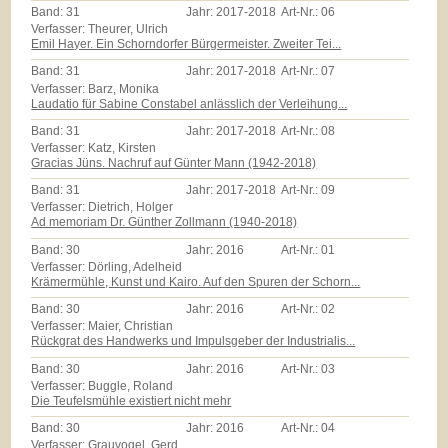
Band:
31
Jahr:
2017-2018
Art-Nr.:
06
Verfasser: Theurer, Ulrich
Emil Hayer. Ein Schorndorfer Bürgermeister. Zweiter Tei...
Band:
31
Jahr:
2017-2018
Art-Nr.:
07
Verfasser: Barz, Monika
Laudatio für Sabine Constabel anlässlich der Verleihung...
Band:
31
Jahr:
2017-2018
Art-Nr.:
08
Verfasser: Katz, Kirsten
Gracias Jüns. Nachruf auf Günter Mann (1942-2018)
Band:
31
Jahr:
2017-2018
Art-Nr.:
09
Verfasser: Dietrich, Holger
Ad memoriam Dr. Günther Zollmann (1940-2018)
Band:
30
Jahr:
2016
Art-Nr.:
01
Verfasser: Dörling, Adelheid
Krämermühle, Kunst und Kairo. Auf den Spuren der Schorn...
Band:
30
Jahr:
2016
Art-Nr.:
02
Verfasser: Maier, Christian
Rückgrat des Handwerks und Impulsgeber der Industrialis...
Band:
30
Jahr:
2016
Art-Nr.:
03
Verfasser: Buggle, Roland
Die Teufelsmühle existiert nicht mehr
Band:
30
Jahr:
2016
Art-Nr.:
04
Verfasser: Grauvogel, Gerd