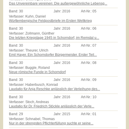
Das Unvereinbare vereinen: Die außergewöhnliche Lebensg...
Band:
30
Jahr:
2016
Art-Nr.:
05
Verfasser: Kuhn, Daniel
Württembergische Feldpostbriefe im Ersten Weltkrieg
Band:
30
Jahr:
2016
Art-Nr.:
06
Verfasser: Zollmann, Günther
Die letzten Kriegstage 1945 in Schorndorf, im Remstal u...
Band:
30
Jahr:
2016
Art-Nr.:
07
Verfasser: Theurer, Ulrich
Emil Hayer. Ein Schorndorfer Bürgermeister. Erster Teil...
Band:
30
Jahr:
2016
Art-Nr.:
08
Verfasser: Buggle, Roland
Neue römische Funde in Schorndorf
Band:
30
Jahr:
2016
Art-Nr.:
09
Verfasser: Haberbusch, Konrad
Laudatio für Anja Reschke anlässlich der Verleihung des...
Band:
30
Jahr:
2016
Art-Nr.:
10
Verfasser: Stoch, Andreas
Laudatio für Dr. Friedrich Stöckle anlässlich der Verle...
Band:
29
Jahr:
2015
Art-Nr.:
01
Verfasser: Schnabel, Thomas
Nur in der strengsten Pflichterfüllung suchte er seine...