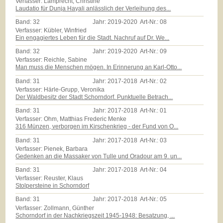
Verfasser: Lamprecht, Christine
Laudatio für Dunja Hayali anlässlich der Verleihung des...
Band:
32
Jahr:
2019-2020
Art-Nr.:
08
Verfasser: Kübler, Winfried
Ein engagiertes Leben für die Stadt. Nachruf auf Dr. We...
Band:
32
Jahr:
2019-2020
Art-Nr.:
09
Verfasser: Reichle, Sabine
Man muss die Menschen mögen. In Erinnerung an Karl-Otto...
Band:
31
Jahr:
2017-2018
Art-Nr.:
02
Verfasser: Härle-Grupp, Veronika
Der Waldbesitz der Stadt Schorndorf. Punktuelle Betrach...
Band:
31
Jahr:
2017-2018
Art-Nr.:
01
Verfasser: Ohm, Matthias Frederic Menke
316 Münzen, verborgen im Kirschenkrieg - der Fund von O...
Band:
31
Jahr:
2017-2018
Art-Nr.:
03
Verfasser: Pienek, Barbara
Gedenken an die Massaker von Tulle und Oradour am 9. un...
Band:
31
Jahr:
2017-2018
Art-Nr.:
04
Verfasser: Reuster, Klaus
Stolpersteine in Schorndorf
Band:
31
Jahr:
2017-2018
Art-Nr.:
05
Verfasser: Zollmann, Günther
Schorndorf in der Nachkriegszeit 1945-1948: Besatzung, ...