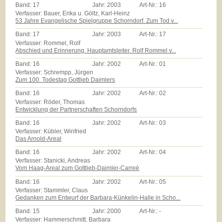
Band:
17
Jahr:
2003
Art-Nr.:
16
Verfasser: Bauer, Erika u. Göltz, Karl-Heinz
53 Jahre Evangelische Spielgruppe Schorndorf. Zum Tod v...
Band:
17
Jahr:
2003
Art-Nr.:
17
Verfasser: Rommel, Rolf
Abschied und Erinnerung. Hauptamtsleiter. Rolf Rommel v...
Band:
16
Jahr:
2002
Art-Nr.:
01
Verfasser: Schrempp, Jürgen
Zum 100. Todestag Gottlieb Daimlers
Band:
16
Jahr:
2002
Art-Nr.:
02
Verfasser: Röder, Thomas
Entwicklung der Partnerschaften Schorndorfs
Band:
16
Jahr:
2002
Art-Nr.:
03
Verfasser: Kübler, Winfried
Das Arnold-Areal
Band:
16
Jahr:
2002
Art-Nr.:
04
Verfasser: Stanicki, Andreas
Vom Haag-Areal zum Gottlieb-Daimler-Carreè
Band:
16
Jahr:
2002
Art-Nr.:
05
Verfasser: Stammler, Claus
Gedanken zum Entwurf der Barbara-Künkelin-Halle in Scho...
Band:
15
Jahr:
2000
Art-Nr.:
-
Verfasser: Hammerschmitt, Barbara