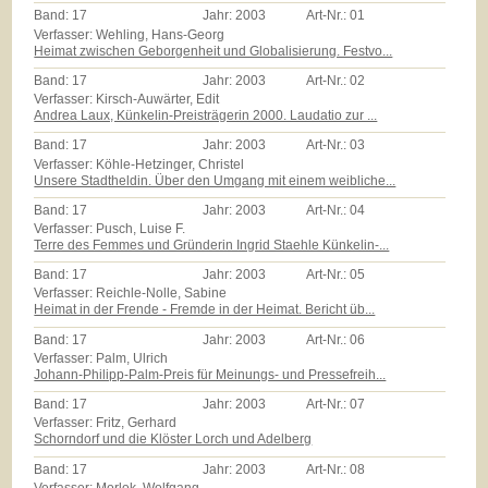
Band:
17
Jahr:
2003
Art-Nr.:
01
Verfasser: Wehling, Hans-Georg
Heimat zwischen Geborgenheit und Globalisierung. Festvo...
Band:
17
Jahr:
2003
Art-Nr.:
02
Verfasser: Kirsch-Auwärter, Edit
Andrea Laux, Künkelin-Preisträgerin 2000. Laudatio zur ...
Band:
17
Jahr:
2003
Art-Nr.:
03
Verfasser: Köhle-Hetzinger, Christel
Unsere Stadtheldin. Über den Umgang mit einem weibliche...
Band:
17
Jahr:
2003
Art-Nr.:
04
Verfasser: Pusch, Luise F.
Terre des Femmes und Gründerin Ingrid Staehle Künkelin-...
Band:
17
Jahr:
2003
Art-Nr.:
05
Verfasser: Reichle-Nolle, Sabine
Heimat in der Frende - Fremde in der Heimat. Bericht üb...
Band:
17
Jahr:
2003
Art-Nr.:
06
Verfasser: Palm, Ulrich
Johann-Philipp-Palm-Preis für Meinungs- und Pressefreih...
Band:
17
Jahr:
2003
Art-Nr.:
07
Verfasser: Fritz, Gerhard
Schorndorf und die Klöster Lorch und Adelberg
Band:
17
Jahr:
2003
Art-Nr.:
08
Verfasser: Morlok, Wolfgang