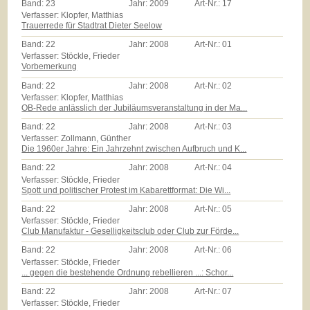
Band:
23
Jahr:
2009
Art-Nr.:
17
Verfasser: Klopfer, Matthias
Trauerrede für Stadtrat Dieter Seelow
Band:
22
Jahr:
2008
Art-Nr.:
01
Verfasser: Stöckle, Frieder
Vorbemerkung
Band:
22
Jahr:
2008
Art-Nr.:
02
Verfasser: Klopfer, Matthias
OB-Rede anlässlich der Jubiläumsveranstaltung in der Ma...
Band:
22
Jahr:
2008
Art-Nr.:
03
Verfasser: Zollmann, Günther
Die 1960er Jahre: Ein Jahrzehnt zwischen Aufbruch und K...
Band:
22
Jahr:
2008
Art-Nr.:
04
Verfasser: Stöckle, Frieder
Spott und politischer Protest im Kabarettformat: Die Wi...
Band:
22
Jahr:
2008
Art-Nr.:
05
Verfasser: Stöckle, Frieder
Club Manufaktur - Geselligkeitsclub oder Club zur Förde...
Band:
22
Jahr:
2008
Art-Nr.:
06
Verfasser: Stöckle, Frieder
... gegen die bestehende Ordnung rebellieren ...: Schor...
Band:
22
Jahr:
2008
Art-Nr.:
07
Verfasser: Stöckle, Frieder