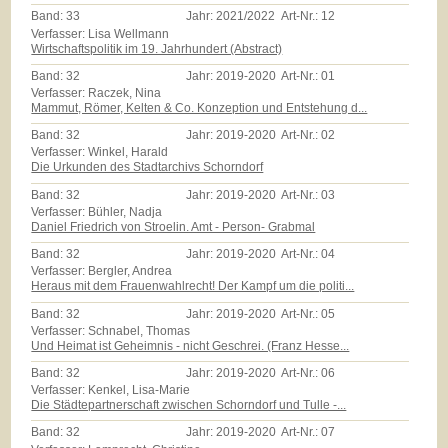
Band:
33
Jahr:
2021/2022
Art-Nr.:
12
Verfasser: Lisa Wellmann
Wirtschaftspolitik im 19. Jahrhundert (Abstract)
Band:
32
Jahr:
2019-2020
Art-Nr.:
01
Verfasser: Raczek, Nina
Mammut, Römer, Kelten & Co. Konzeption und Entstehung d...
Band:
32
Jahr:
2019-2020
Art-Nr.:
02
Verfasser: Winkel, Harald
Die Urkunden des Stadtarchivs Schorndorf
Band:
32
Jahr:
2019-2020
Art-Nr.:
03
Verfasser: Bühler, Nadja
Daniel Friedrich von Stroelin. Amt - Person- Grabmal
Band:
32
Jahr:
2019-2020
Art-Nr.:
04
Verfasser: Bergler, Andrea
Heraus mit dem Frauenwahlrecht! Der Kampf um die politi...
Band:
32
Jahr:
2019-2020
Art-Nr.:
05
Verfasser: Schnabel, Thomas
Und Heimat ist Geheimnis - nicht Geschrei. (Franz Hesse...
Band:
32
Jahr:
2019-2020
Art-Nr.:
06
Verfasser: Kenkel, Lisa-Marie
Die Städtepartnerschaft zwischen Schorndorf und Tulle -...
Band:
32
Jahr:
2019-2020
Art-Nr.:
07