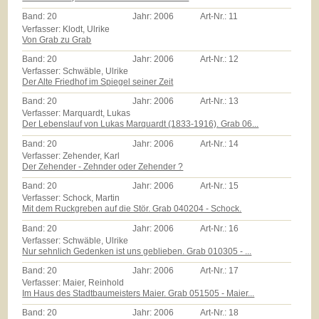
Band:
20
Jahr:
2006
Art-Nr.:
11
Verfasser: Klodt, Ulrike
Von Grab zu Grab
Band:
20
Jahr:
2006
Art-Nr.:
12
Verfasser: Schwäble, Ulrike
Der Alte Friedhof im Spiegel seiner Zeit
Band:
20
Jahr:
2006
Art-Nr.:
13
Verfasser: Marquardt, Lukas
Der Lebenslauf von Lukas Marquardt (1833-1916). Grab 06...
Band:
20
Jahr:
2006
Art-Nr.:
14
Verfasser: Zehender, Karl
Der Zehender - Zehnder oder Zehender ?
Band:
20
Jahr:
2006
Art-Nr.:
15
Verfasser: Schock, Martin
Mit dem Ruckgreben auf die Stör. Grab 040204 - Schock.
Band:
20
Jahr:
2006
Art-Nr.:
16
Verfasser: Schwäble, Ulrike
Nur sehnlich Gedenken ist uns geblieben. Grab 010305 - ...
Band:
20
Jahr:
2006
Art-Nr.:
17
Verfasser: Maier, Reinhold
Im Haus des Stadtbaumeisters Maier. Grab 051505 - Maier...
Band:
20
Jahr:
2006
Art-Nr.:
18