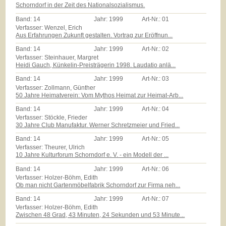
Schorndorf in der Zeit des Nationalsozialismus.
Band:
14
Jahr:
1999
Art-Nr.:
01
Verfasser: Wenzel, Erich
Aus Erfahrungen Zukunft gestalten. Vortrag zur Eröffnun...
Band:
14
Jahr:
1999
Art-Nr.:
02
Verfasser: Steinhauer, Margret
Heidi Gauch, Künkelin-Preisträgerin 1998. Laudatio anlä...
Band:
14
Jahr:
1999
Art-Nr.:
03
Verfasser: Zollmann, Günther
50 Jahre Heimatverein: Vom Mythos Heimat zur Heimat-Arb...
Band:
14
Jahr:
1999
Art-Nr.:
04
Verfasser: Stöckle, Frieder
30 Jahre Club Manufaktur. Werner Schretzmeier und Fried...
Band:
14
Jahr:
1999
Art-Nr.:
05
Verfasser: Theurer, Ulrich
10 Jahre Kulturforum Schorndorf e. V. - ein Modell der ...
Band:
14
Jahr:
1999
Art-Nr.:
06
Verfasser: Holzer-Böhm, Edith
Ob man nicht Gartenmöbelfabrik Schorndorf zur Firma neh...
Band:
14
Jahr:
1999
Art-Nr.:
07
Verfasser: Holzer-Böhm, Edith
Zwischen 48 Grad, 43 Minuten, 24 Sekunden und 53 Minute...