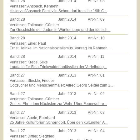
Band:
28
Jahr:
2014
Art-Nr.:
08
Verfasser: Anspach, Kenneth
History of Anspach Family in Schorndorf from the 19th C...
Band:
28
Jahr:
2014
Art-Nr.:
09
Verfasser: Zollmann, Günther
Zur Geschichte der Juden in Württemberg und der jüdisch...
Band:
28
Jahr:
2014
Art-Nr.:
10
Verfasser: Erker, Paul
Ernst Heinkel im Nationalsozialismus. Vortrag im Rahmen...
Band:
28
Jahr:
2014
Art-Nr.:
11
Verfasser: Krebs, Silke
Laudatio für Sina Trinkwalder anlässlich der Verleihung...
Band:
27
Jahr:
2013
Art-Nr.:
01
Verfasser: Stöckle, Frieder
Gottsucher und Menschenmaler: Alfred Georg Seidel zum 1...
Band:
27
Jahr:
2013
Art-Nr.:
02
Verfasser: Zollmann, Günther
Gott zu Ehr - dem Nächsten zur Wehr. Über Feuerwehre...
Band:
27
Jahr:
2013
Art-Nr.:
03
Verfasser: Abele, Eberhard
25 Jahre Kulturforum Schorndorf. Über den kulturellen A...
Band:
27
Jahr:
2013
Art-Nr.:
04
Verfasser: Dittler, Siegfried