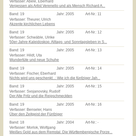
Verfasser: Abele, Eberhard
Vergessen als Artist Verenello und als Mensch Richard A...
Band:
19
Jahr:
2005
Art-Nr.:
11
Verfasser: Theurer, Ulrich
Akzente kirchlichen Lebens
Band:
19
Jahr:
2005
Art-Nr.:
12
Verfasser: Schwäble, Ulrike
50er-Jahre-Kaleidoskop. Alltags- und Sonntagsleben in S...
Band:
19
Jahr:
2005
Art-Nr.:
13
Verfasser: Hildt, Uta
Wundertüte und neue Schuhe
Band:
19
Jahr:
2005
Art-Nr.:
14
Verfasser: Fischer, Eberhard
Nichts wird uns geschenkt...: Wie ich die fünfziger Jah...
Band:
19
Jahr:
2005
Art-Nr.:
15
Verfasser: Svojanovsky, Rudolf
Der Alte Fritz und die Reigschmeckten
Band:
19
Jahr:
2005
Art-Nr.:
16
Verfasser: Benseler, Hans
Über den Zeitgeist der Fünfziger
Band:
18
Jahr:
2004
Art-Nr.:
-
Verfasser: Morlok, Wolfgang
Weißes Gold aus dem Remstal. Die Württembergische Porze...