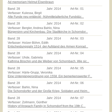
Ad memoriam Helmut Eisenbraun
Band:
28
Jahr:
2014
Art-Nr.:
01
Verfasser: Kulessa, Birgit
Alte Funde neu entdeckt - frühmittelalterliche Fundstüc...
Band:
28
Jahr:
2014
Art-Nr.:
02
Verfasser: Bergler, Andrea Bahlo, Nina
Bürgersinn und Kirchenbau. Die Stadtkirche in Schorndor...
Band:
28
Jahr:
2014
Art-Nr.:
03
Verfasser: Holzer-Böhm, Edith
Entscheidungsjahr 1514  der Aufstand des Armen Konrad...
Band:
28
Jahr:
2014
Art-Nr.:
04
Verfasser: Uhde, Gabriela
Kathrina Böschin und die Weiber von Schornbach. Wie sic...
Band:
28
Jahr:
2014
Art-Nr.:
05
Verfasser: Härle-Grupp, Veronika
Eine Untergängerordnung von 1558. Ein bemerkenswerter F...
Band:
28
Jahr:
2014
Art-Nr.:
06
Verfasser: Bahlo, Nina
Die Schorndorfer und der Große Krieg. Soldaten und Heim...
Band:
28
Jahr:
2014
Art-Nr.:
07
Verfasser: Zollmann, Günther
History of Anspach Family in Schorndorf from the 19th C...