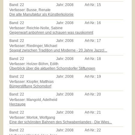
Band:
22
Jahr:
2008
Art-Nr.:
15
Verfasser: Busse, Renate
Die alte Manufaktur als Künstlerkolonie
Band:
22
Jahr:
2008
Art-Nr.:
16
Verfasser: Reichle-Nolle, Sabine
Gegenwart anbohren und schauen was rauskommt
Band:
22
Jahr:
2008
Art-Nr.:
17
Verfasser: Riedinger, Michael
Spagat zwischen Tradition und Moderne - 20 Jahre Jazzcl...
Band:
22
Jahr:
2008
Art-Nr.:
18
Verfasser: Holzer-Böhm, Edith
Überblick über die aktuellen Schorndorfer Stiftungen
Band:
22
Jahr:
2008
Art-Nr.:
19
Verfasser: Klopfer, Matthias
Bürgerstiftung Schorndorf
Band:
22
Jahr:
2008
Art-Nr.:
20
Verfasser: Mangold, Adelheid
Herzauge
Band:
22
Jahr:
2008
Art-Nr.:
21
Verfasser: Morlok, Wolfgang
Eine der schönsten Bahnen des Schwabenlandes - Die Wies...
Band:
22
Jahr:
2008
Art-Nr.:
22