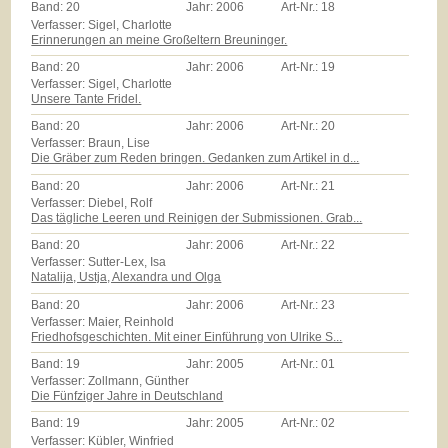
Band:
20
Jahr:
2006
Art-Nr.:
18
Verfasser: Sigel, Charlotte
Erinnerungen an meine Großeltern Breuninger.
Band:
20
Jahr:
2006
Art-Nr.:
19
Verfasser: Sigel, Charlotte
Unsere Tante Fridel.
Band:
20
Jahr:
2006
Art-Nr.:
20
Verfasser: Braun, Lise
Die Gräber zum Reden bringen. Gedanken zum Artikel in d...
Band:
20
Jahr:
2006
Art-Nr.:
21
Verfasser: Diebel, Rolf
Das tägliche Leeren und Reinigen der Submissionen. Grab...
Band:
20
Jahr:
2006
Art-Nr.:
22
Verfasser: Sutter-Lex, Isa
Natalija, Ustja, Alexandra und Olga
Band:
20
Jahr:
2006
Art-Nr.:
23
Verfasser: Maier, Reinhold
Friedhofsgeschichten. Mit einer Einführung von Ulrike S...
Band:
19
Jahr:
2005
Art-Nr.:
01
Verfasser: Zollmann, Günther
Die Fünfziger Jahre in Deutschland
Band:
19
Jahr:
2005
Art-Nr.:
02
Verfasser: Kübler, Winfried