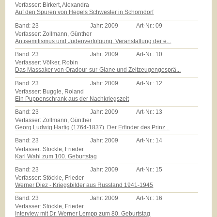
Verfasser: Birkert, Alexandra
Auf den Spuren von Hegels Schwester in Schorndorf
Band:
23
Jahr:
2009
Art-Nr.:
09
Verfasser: Zollmann, Günther
Antisemitismus und Judenverfolgung. Veranstaltung der e...
Band:
23
Jahr:
2009
Art-Nr.:
10
Verfasser: Völker, Robin
Das Massaker von Oradour-sur-Glane und Zeitzeugengesprä...
Band:
23
Jahr:
2009
Art-Nr.:
12
Verfasser: Buggle, Roland
Ein Puppenschrank aus der Nachkriegszeit
Band:
23
Jahr:
2009
Art-Nr.:
13
Verfasser: Zollmann, Günther
Georg Ludwig Hartig (1764-1837). Der Erfinder des Prinz...
Band:
23
Jahr:
2009
Art-Nr.:
14
Verfasser: Stöckle, Frieder
Karl Wahl zum 100. Geburtstag
Band:
23
Jahr:
2009
Art-Nr.:
15
Verfasser: Stöckle, Frieder
Werner Diez - Kriegsbilder aus Russland 1941-1945
Band:
23
Jahr:
2009
Art-Nr.:
16
Verfasser: Stöckle, Frieder
Interview mit Dr. Werner Lempp zum 80. Geburtstag