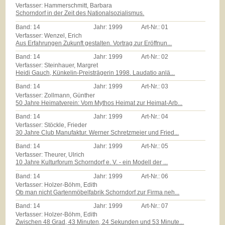
Verfasser: Hammerschmitt, Barbara
Schorndorf in der Zeit des Nationalsozialismus.
Band:
14
Jahr:
1999
Art-Nr.:
01
Verfasser: Wenzel, Erich
Aus Erfahrungen Zukunft gestalten. Vortrag zur Eröffnun...
Band:
14
Jahr:
1999
Art-Nr.:
02
Verfasser: Steinhauer, Margret
Heidi Gauch, Künkelin-Preisträgerin 1998. Laudatio anlä...
Band:
14
Jahr:
1999
Art-Nr.:
03
Verfasser: Zollmann, Günther
50 Jahre Heimatverein: Vom Mythos Heimat zur Heimat-Arb...
Band:
14
Jahr:
1999
Art-Nr.:
04
Verfasser: Stöckle, Frieder
30 Jahre Club Manufaktur. Werner Schretzmeier und Fried...
Band:
14
Jahr:
1999
Art-Nr.:
05
Verfasser: Theurer, Ulrich
10 Jahre Kulturforum Schorndorf e. V. - ein Modell der ...
Band:
14
Jahr:
1999
Art-Nr.:
06
Verfasser: Holzer-Böhm, Edith
Ob man nicht Gartenmöbelfabrik Schorndorf zur Firma neh...
Band:
14
Jahr:
1999
Art-Nr.:
07
Verfasser: Holzer-Böhm, Edith
Zwischen 48 Grad, 43 Minuten, 24 Sekunden und 53 Minute...