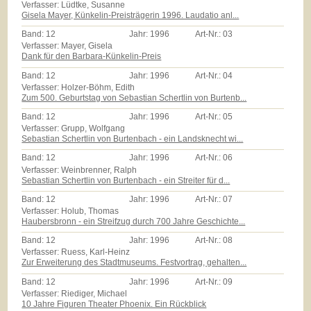
Verfasser: Lüdtke, Susanne
Gisela Mayer, Künkelin-Preisträgerin 1996. Laudatio anl...
Band:
12
Jahr:
1996
Art-Nr.:
03
Verfasser: Mayer, Gisela
Dank für den Barbara-Künkelin-Preis
Band:
12
Jahr:
1996
Art-Nr.:
04
Verfasser: Holzer-Böhm, Edith
Zum 500. Geburtstag von Sebastian Schertlin von Burtenb...
Band:
12
Jahr:
1996
Art-Nr.:
05
Verfasser: Grupp, Wolfgang
Sebastian Schertlin von Burtenbach - ein Landsknecht wi...
Band:
12
Jahr:
1996
Art-Nr.:
06
Verfasser: Weinbrenner, Ralph
Sebastian Schertlin von Burtenbach - ein Streiter für d...
Band:
12
Jahr:
1996
Art-Nr.:
07
Verfasser: Holub, Thomas
Haubersbronn - ein Streifzug durch 700 Jahre Geschichte...
Band:
12
Jahr:
1996
Art-Nr.:
08
Verfasser: Ruess, Karl-Heinz
Zur Erweiterung des Stadtmuseums. Festvortrag, gehalten...
Band:
12
Jahr:
1996
Art-Nr.:
09
Verfasser: Riediger, Michael
10 Jahre Figuren Theater Phoenix. Ein Rückblick