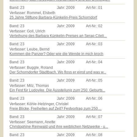
Band:
23
Jahr:
2009
Art-Nr.:
01
Verfasser: Rommel, Elsbeth
25 Jahre Stiftung Barbara-Künkelin-Preis Schorndorf
Band:
23
Jahr:
2009
Art-Nr.:
02
Verfasser: Goll, Ulrich
Verleihung des Barbara Künkelin-Preises an Serap Cileli...
Band:
23
Jahr:
2009
Art-Nr.:
03
Verfasser: Leube, Bernd
Kommen die Panzer? Oder wie die Wende in mich kroch
Band:
23
Jahr:
2009
Art-Nr.:
04
Verfasser: Buggle, Roland
Der Schorndorfer Stadtbach. Wo floss er einst und was w...
Band:
23
Jahr:
2009
Art-Nr.:
05
Verfasser: Milz, Thomas
Ein Fest für Ludovike. Die Ausstellung zum 250. Geburts...
Band:
23
Jahr:
2009
Art-Nr.:
06
Verfasser: Köhle-Hetzinger, Christel
Freie Blicke, Freiheiten auf Zeit? Festvortrag zum 250....
Band:
23
Jahr:
2009
Art-Nr.:
07
Verfasser: Seemann, Anette
Christophine Reinwald und ihre weiblichen Netzwerke - u...
Band:
23
Jahr:
2009
Art-Nr.:
08