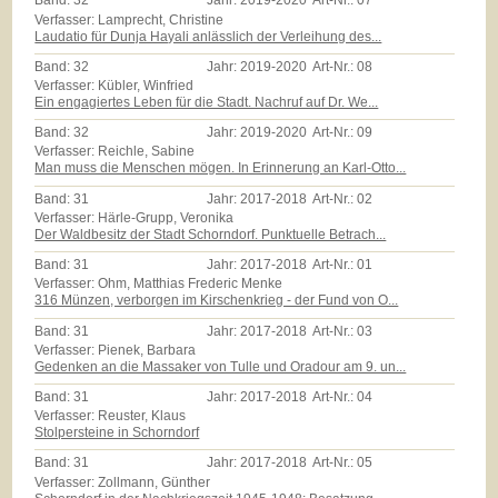
Band:
32
Jahr:
2019-2020
Art-Nr.:
07
Verfasser: Lamprecht, Christine
Laudatio für Dunja Hayali anlässlich der Verleihung des...
Band:
32
Jahr:
2019-2020
Art-Nr.:
08
Verfasser: Kübler, Winfried
Ein engagiertes Leben für die Stadt. Nachruf auf Dr. We...
Band:
32
Jahr:
2019-2020
Art-Nr.:
09
Verfasser: Reichle, Sabine
Man muss die Menschen mögen. In Erinnerung an Karl-Otto...
Band:
31
Jahr:
2017-2018
Art-Nr.:
02
Verfasser: Härle-Grupp, Veronika
Der Waldbesitz der Stadt Schorndorf. Punktuelle Betrach...
Band:
31
Jahr:
2017-2018
Art-Nr.:
01
Verfasser: Ohm, Matthias Frederic Menke
316 Münzen, verborgen im Kirschenkrieg - der Fund von O...
Band:
31
Jahr:
2017-2018
Art-Nr.:
03
Verfasser: Pienek, Barbara
Gedenken an die Massaker von Tulle und Oradour am 9. un...
Band:
31
Jahr:
2017-2018
Art-Nr.:
04
Verfasser: Reuster, Klaus
Stolpersteine in Schorndorf
Band:
31
Jahr:
2017-2018
Art-Nr.:
05
Verfasser: Zollmann, Günther