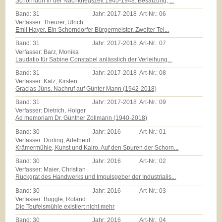
Schorndorf in der Nachkriegszeit 1945-1948: Besatzung, ...
Band:
31
Jahr:
2017-2018
Art-Nr.:
06
Verfasser: Theurer, Ulrich
Emil Hayer. Ein Schorndorfer Bürgermeister. Zweiter Tei...
Band:
31
Jahr:
2017-2018
Art-Nr.:
07
Verfasser: Barz, Monika
Laudatio für Sabine Constabel anlässlich der Verleihung...
Band:
31
Jahr:
2017-2018
Art-Nr.:
08
Verfasser: Katz, Kirsten
Gracias Jüns. Nachruf auf Günter Mann (1942-2018)
Band:
31
Jahr:
2017-2018
Art-Nr.:
09
Verfasser: Dietrich, Holger
Ad memoriam Dr. Günther Zollmann (1940-2018)
Band:
30
Jahr:
2016
Art-Nr.:
01
Verfasser: Dörling, Adelheid
Krämermühle, Kunst und Kairo. Auf den Spuren der Schorn...
Band:
30
Jahr:
2016
Art-Nr.:
02
Verfasser: Maier, Christian
Rückgrat des Handwerks und Impulsgeber der Industrialis...
Band:
30
Jahr:
2016
Art-Nr.:
03
Verfasser: Buggle, Roland
Die Teufelsmühle existiert nicht mehr
Band:
30
Jahr:
2016
Art-Nr.:
04