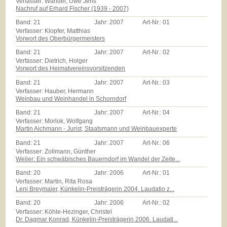
Verfasser: Wandel, Uwe Jens
Nachruf auf Erhard Fischer (1939 - 2007)
Band:
21
Jahr:
2007
Art-Nr.:
01
Verfasser: Klopfer, Matthias
Vorwort des Oberbürgermeisters
Band:
21
Jahr:
2007
Art-Nr.:
02
Verfasser: Dietrich, Holger
Vorwort des Heimatvereinsvorsitzenden
Band:
21
Jahr:
2007
Art-Nr.:
03
Verfasser: Hauber, Hermann
Weinbau und Weinhandel in Schorndorf
Band:
21
Jahr:
2007
Art-Nr.:
04
Verfasser: Morlok, Wolfgang
Martin Aichmann - Jurist, Staatsmann und Weinbauexperte
Band:
21
Jahr:
2007
Art-Nr.:
06
Verfasser: Zollmann, Günther
Weiler: Ein schwäbisches Bauerndorf im Wandel der Zeite...
Band:
20
Jahr:
2006
Art-Nr.:
01
Verfasser: Martin, Rita Rosa
Leni Breymaier, Künkelin-Preisträgerin 2004. Laudatio z...
Band:
20
Jahr:
2006
Art-Nr.:
02
Verfasser: Köhle-Hezinger, Christel
Dr. Dagmar Konrad, Künkelin-Preisträgerin 2006. Laudati...