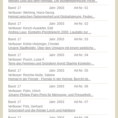
Weißes Gold aus dem Remstal. Die Württembergische Porze...
Band:
17
Jahr:
2003
Art-Nr.:
01
Verfasser: Wehling, Hans-Georg
Heimat zwischen Geborgenheit und Globalisierung. Festvo...
Band:
17
Jahr:
2003
Art-Nr.:
02
Verfasser: Kirsch-Auwärter, Edit
Andrea Laux, Künkelin-Preisträgerin 2000. Laudatio zur ...
Band:
17
Jahr:
2003
Art-Nr.:
03
Verfasser: Köhle-Hetzinger, Christel
Unsere Stadtheldin. Über den Umgang mit einem weibliche...
Band:
17
Jahr:
2003
Art-Nr.:
04
Verfasser: Pusch, Luise F.
Terre des Femmes und Gründerin Ingrid Staehle Künkelin-...
Band:
17
Jahr:
2003
Art-Nr.:
05
Verfasser: Reichle-Nolle, Sabine
Heimat in der Frende - Fremde in der Heimat. Bericht üb...
Band:
17
Jahr:
2003
Art-Nr.:
06
Verfasser: Palm, Ulrich
Johann-Philipp-Palm-Preis für Meinungs- und Pressefreih...
Band:
17
Jahr:
2003
Art-Nr.:
07
Verfasser: Fritz, Gerhard
Schorndorf und die Klöster Lorch und Adelberg
Band:
17
Jahr:
2003
Art-Nr.:
08