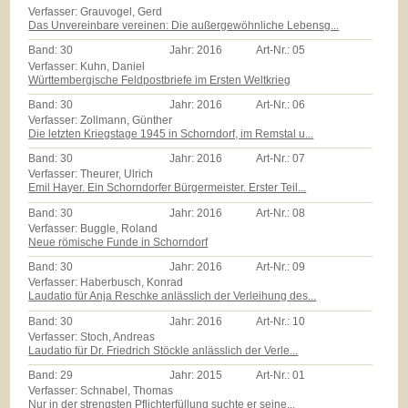
Verfasser: Grauvogel, Gerd
Das Unvereinbare vereinen: Die außergewöhnliche Lebensg...
Band:
30
Jahr:
2016
Art-Nr.:
05
Verfasser: Kuhn, Daniel
Württembergische Feldpostbriefe im Ersten Weltkrieg
Band:
30
Jahr:
2016
Art-Nr.:
06
Verfasser: Zollmann, Günther
Die letzten Kriegstage 1945 in Schorndorf, im Remstal u...
Band:
30
Jahr:
2016
Art-Nr.:
07
Verfasser: Theurer, Ulrich
Emil Hayer. Ein Schorndorfer Bürgermeister. Erster Teil...
Band:
30
Jahr:
2016
Art-Nr.:
08
Verfasser: Buggle, Roland
Neue römische Funde in Schorndorf
Band:
30
Jahr:
2016
Art-Nr.:
09
Verfasser: Haberbusch, Konrad
Laudatio für Anja Reschke anlässlich der Verleihung des...
Band:
30
Jahr:
2016
Art-Nr.:
10
Verfasser: Stoch, Andreas
Laudatio für Dr. Friedrich Stöckle anlässlich der Verle...
Band:
29
Jahr:
2015
Art-Nr.:
01
Verfasser: Schnabel, Thomas
Nur in der strengsten Pflichterfüllung suchte er seine...