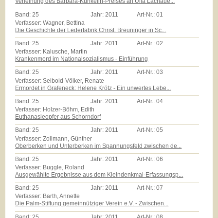
Verleihung des Barbara-Künkelin-Preises an Ulla Lachaue...
Band:
25
Jahr:
2011
Art-Nr.:
01
Verfasser: Wagner, Bettina
Die Geschichte der Lederfabrik Christ. Breuninger in Sc...
Band:
25
Jahr:
2011
Art-Nr.:
02
Verfasser: Kalusche, Martin
Krankenmord im Nationalsozialismus - Einführung
Band:
25
Jahr:
2011
Art-Nr.:
03
Verfasser: Seibold-Völker, Renate
Ermordet in Grafeneck: Helene Krötz - Ein unwertes Lebe...
Band:
25
Jahr:
2011
Art-Nr.:
04
Verfasser: Holzer-Böhm, Edith
Euthanasieopfer aus Schorndorf
Band:
25
Jahr:
2011
Art-Nr.:
05
Verfasser: Zollmann, Günther
Oberberken und Unterberken im Spannungsfeld zwischen de...
Band:
25
Jahr:
2011
Art-Nr.:
06
Verfasser: Buggle, Roland
Ausgewählte Ergebnisse aus dem Kleindenkmal-Erfassungsp...
Band:
25
Jahr:
2011
Art-Nr.:
07
Verfasser: Barth, Annette
Die Palm-Stiftung gemeinnütziger Verein e.V. - Zwischen...
Band:
25
Jahr:
2011
Art-Nr.:
08