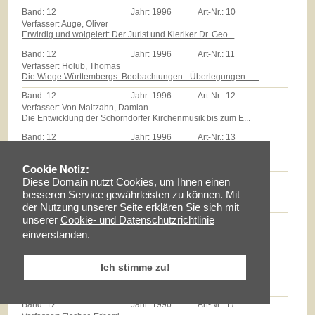
Band:
12
Jahr:
1996
Art-Nr.:
10
Verfasser: Auge, Oliver
Erwirdig und wolgelert: Der Jurist und Kleriker Dr. Geo...
Band:
12
Jahr:
1996
Art-Nr.:
11
Verfasser: Holub, Thomas
Die Wiege Württembergs. Beobachtungen - Überlegungen - ...
Band:
12
Jahr:
1996
Art-Nr.:
12
Verfasser: Von Maltzahn, Damian
Die Entwicklung der Schorndorfer Kirchenmusik bis zum E...
Band:
12
Jahr:
1996
Art-Nr.:
13
Verfasser: Zeyher, Reinhold
Der Edel Gestreng Herr Burkhardt Stickhel: Zum Epitaph ...
Cookie Notiz:
Band:
12
Jahr:
1996
Art-Nr.:
14
Diese Domain nutzt Cookies, um Ihnen einen
Verfasser: Zollmann, Günther
besseren Service gewährleisten zu können. Mit
Massenarmut und landwirtschaftliche Reformen auf dem Sc...
der Nutzung unserer Seite erklären Sie sich mit
unserer
Cookie- und Datenschutzrichtlinie
Band:
12
Jahr:
1996
Art-Nr.:
15
Verfasser: Milz, Thomas
einverstanden.
Götz E.Hübner - ein experimenteller Geschichtspraktiker...
Band:
12
Jahr:
1996
Art-Nr.:
16
Ich stimme zu!
Verfasser: Braun, Lise
Maria Schloz
Band:
12
Jahr:
1996
Art-Nr.:
17