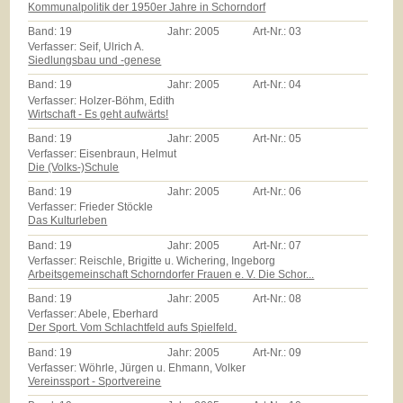
Kommunalpolitik der 1950er Jahre in Schorndorf
Band:
19
Jahr:
2005
Art-Nr.:
03
Verfasser: Seif, Ulrich A.
Siedlungsbau und -genese
Band:
19
Jahr:
2005
Art-Nr.:
04
Verfasser: Holzer-Böhm, Edith
Wirtschaft - Es geht aufwärts!
Band:
19
Jahr:
2005
Art-Nr.:
05
Verfasser: Eisenbraun, Helmut
Die (Volks-)Schule
Band:
19
Jahr:
2005
Art-Nr.:
06
Verfasser: Frieder Stöckle
Das Kulturleben
Band:
19
Jahr:
2005
Art-Nr.:
07
Verfasser: Reischle, Brigitte u. Wichering, Ingeborg
Arbeitsgemeinschaft Schorndorfer Frauen e. V. Die Schor...
Band:
19
Jahr:
2005
Art-Nr.:
08
Verfasser: Abele, Eberhard
Der Sport. Vom Schlachtfeld aufs Spielfeld.
Band:
19
Jahr:
2005
Art-Nr.:
09
Verfasser: Wöhrle, Jürgen u. Ehmann, Volker
Vereinssport - Sportvereine