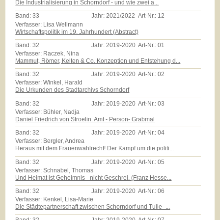
Die Industrialisierung in Schorndorf - und wie zwei a...
Band:
33
Jahr:
2021/2022
Art-Nr.:
12
Verfasser: Lisa Wellmann
Wirtschaftspolitik im 19. Jahrhundert (Abstract)
Band:
32
Jahr:
2019-2020
Art-Nr.:
01
Verfasser: Raczek, Nina
Mammut, Römer, Kelten & Co. Konzeption und Entstehung d...
Band:
32
Jahr:
2019-2020
Art-Nr.:
02
Verfasser: Winkel, Harald
Die Urkunden des Stadtarchivs Schorndorf
Band:
32
Jahr:
2019-2020
Art-Nr.:
03
Verfasser: Bühler, Nadja
Daniel Friedrich von Stroelin. Amt - Person- Grabmal
Band:
32
Jahr:
2019-2020
Art-Nr.:
04
Verfasser: Bergler, Andrea
Heraus mit dem Frauenwahlrecht! Der Kampf um die politi...
Band:
32
Jahr:
2019-2020
Art-Nr.:
05
Verfasser: Schnabel, Thomas
Und Heimat ist Geheimnis - nicht Geschrei. (Franz Hesse...
Band:
32
Jahr:
2019-2020
Art-Nr.:
06
Verfasser: Kenkel, Lisa-Marie
Die Städtepartnerschaft zwischen Schorndorf und Tulle -...