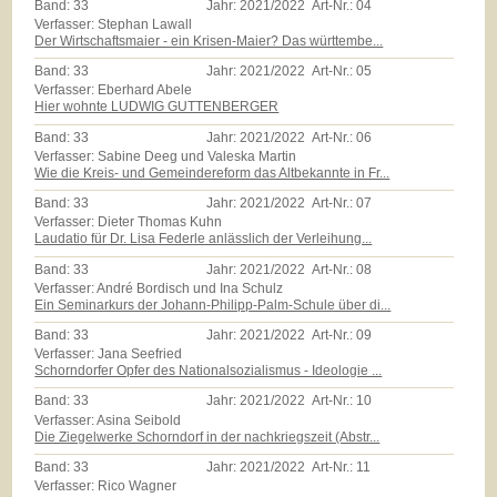
Band:
33
Jahr:
2021/2022
Art-Nr.:
04
Verfasser: Stephan Lawall
Der Wirtschaftsmaier - ein Krisen-Maier? Das württembe...
Band:
33
Jahr:
2021/2022
Art-Nr.:
05
Verfasser: Eberhard Abele
Hier wohnte LUDWIG GUTTENBERGER
Band:
33
Jahr:
2021/2022
Art-Nr.:
06
Verfasser: Sabine Deeg und Valeska Martin
Wie die Kreis- und Gemeindereform das Altbekannte in Fr...
Band:
33
Jahr:
2021/2022
Art-Nr.:
07
Verfasser: Dieter Thomas Kuhn
Laudatio für Dr. Lisa Federle anlässlich der Verleihung...
Band:
33
Jahr:
2021/2022
Art-Nr.:
08
Verfasser: André Bordisch und Ina Schulz
Ein Seminarkurs der Johann-Philipp-Palm-Schule über di...
Band:
33
Jahr:
2021/2022
Art-Nr.:
09
Verfasser: Jana Seefried
Schorndorfer Opfer des Nationalsozialismus - Ideologie ...
Band:
33
Jahr:
2021/2022
Art-Nr.:
10
Verfasser: Asina Seibold
Die Ziegelwerke Schorndorf in der nachkriegszeit (Abstr...
Band:
33
Jahr:
2021/2022
Art-Nr.:
11
Verfasser: Rico Wagner