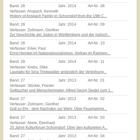
Band:
28
Jahr:
2014
Art-Nr.:
08
Verfasser: Anspach, Kenneth
History of Anspach Family in Schorndorf from the 19th C...
Band:
28
Jahr:
2014
Art-Nr.:
09
Verfasser: Zollmann, Günther
Zur Geschichte der Juden in Württemberg und der jüdisch...
Band:
28
Jahr:
2014
Art-Nr.:
10
Verfasser: Erker, Paul
Ernst Heinkel im Nationalsozialismus. Vortrag im Rahmen...
Band:
28
Jahr:
2014
Art-Nr.:
11
Verfasser: Krebs, Silke
Laudatio für Sina Trinkwalder anlässlich der Verleihung...
Band:
27
Jahr:
2013
Art-Nr.:
01
Verfasser: Stöckle, Frieder
Gottsucher und Menschenmaler: Alfred Georg Seidel zum 1...
Band:
27
Jahr:
2013
Art-Nr.:
02
Verfasser: Zollmann, Günther
Gott zu Ehr - dem Nächsten zur Wehr. Über Feuerwehre...
Band:
27
Jahr:
2013
Art-Nr.:
03
Verfasser: Abele, Eberhard
25 Jahre Kulturforum Schorndorf. Über den kulturellen A...
Band:
27
Jahr:
2013
Art-Nr.:
04