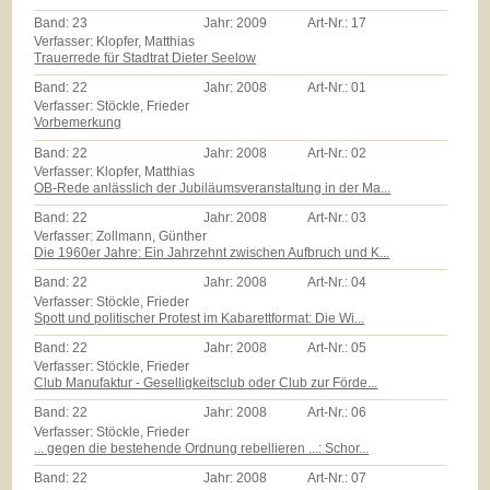
Band:
23
Jahr:
2009
Art-Nr.:
17
Verfasser: Klopfer, Matthias
Trauerrede für Stadtrat Dieter Seelow
Band:
22
Jahr:
2008
Art-Nr.:
01
Verfasser: Stöckle, Frieder
Vorbemerkung
Band:
22
Jahr:
2008
Art-Nr.:
02
Verfasser: Klopfer, Matthias
OB-Rede anlässlich der Jubiläumsveranstaltung in der Ma...
Band:
22
Jahr:
2008
Art-Nr.:
03
Verfasser: Zollmann, Günther
Die 1960er Jahre: Ein Jahrzehnt zwischen Aufbruch und K...
Band:
22
Jahr:
2008
Art-Nr.:
04
Verfasser: Stöckle, Frieder
Spott und politischer Protest im Kabarettformat: Die Wi...
Band:
22
Jahr:
2008
Art-Nr.:
05
Verfasser: Stöckle, Frieder
Club Manufaktur - Geselligkeitsclub oder Club zur Förde...
Band:
22
Jahr:
2008
Art-Nr.:
06
Verfasser: Stöckle, Frieder
... gegen die bestehende Ordnung rebellieren ...: Schor...
Band:
22
Jahr:
2008
Art-Nr.:
07