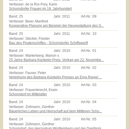
Verfasser: de la Roi-Frey, Karin
Schorndorfer Frauen im 19. Jahrhundert
Band:
25
Jahr:
2011
Art-Nr.:
09
Verfasser: Beier, Manfred
Kooperative Planung am Beispiel der Neugestaltung des S...
Band:
25
Jahr:
2011
Art-Nr.:
10
Verfasser: Stöckle, Frieder
Bau des Piratenschiffes - Schorndorfer Schiffswerft
Band:
24
Jahr:
2010
Art-Nr.:
01
Verfasser: Wartenberg, Marion v.
25 Jahre Barbara-Künkelin-Preis. Vortrag am 22. Novembe...
Band:
24
Jahr:
2010
Art-Nr.:
02
Verfasser: Fauser, Peter
Verleihung des Barbara-Künkelin-Preises an Enja Riegel ...
Band:
24
Jahr:
2010
Art-Nr.:
03
Verfasser: Frauenknecht, Erwin
Schorndorf im Mittelalter
Band:
24
Jahr:
2010
Art-Nr.:
04
Verfasser: Zollmann, Günther
Bäuerliches Leben und Herrschaft auf dem Mittleren Schu...
Band:
24
Jahr:
2010
Art-Nr.:
05
Verfasser: Zollmann, Günther
Schorndorf, das Herzogtum Württemberg und der Dreißigjä...