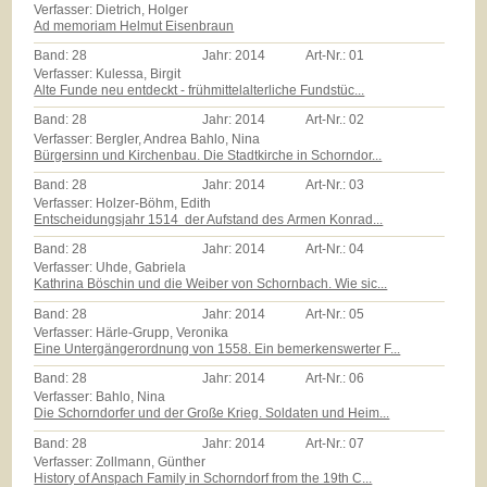
Verfasser: Dietrich, Holger
Ad memoriam Helmut Eisenbraun
Band:
28
Jahr:
2014
Art-Nr.:
01
Verfasser: Kulessa, Birgit
Alte Funde neu entdeckt - frühmittelalterliche Fundstüc...
Band:
28
Jahr:
2014
Art-Nr.:
02
Verfasser: Bergler, Andrea Bahlo, Nina
Bürgersinn und Kirchenbau. Die Stadtkirche in Schorndor...
Band:
28
Jahr:
2014
Art-Nr.:
03
Verfasser: Holzer-Böhm, Edith
Entscheidungsjahr 1514  der Aufstand des Armen Konrad...
Band:
28
Jahr:
2014
Art-Nr.:
04
Verfasser: Uhde, Gabriela
Kathrina Böschin und die Weiber von Schornbach. Wie sic...
Band:
28
Jahr:
2014
Art-Nr.:
05
Verfasser: Härle-Grupp, Veronika
Eine Untergängerordnung von 1558. Ein bemerkenswerter F...
Band:
28
Jahr:
2014
Art-Nr.:
06
Verfasser: Bahlo, Nina
Die Schorndorfer und der Große Krieg. Soldaten und Heim...
Band:
28
Jahr:
2014
Art-Nr.:
07
Verfasser: Zollmann, Günther
History of Anspach Family in Schorndorf from the 19th C...