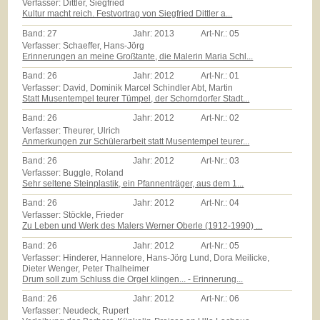
Verfasser: Dittler, Siegfried
Kultur macht reich. Festvortrag von Siegfried Dittler a...
Band:
27
Jahr:
2013
Art-Nr.:
05
Verfasser: Schaeffer, Hans-Jörg
Erinnerungen an meine Großtante, die Malerin Maria Schl...
Band:
26
Jahr:
2012
Art-Nr.:
01
Verfasser: David, Dominik Marcel Schindler Abt, Martin
Statt Musentempel teurer Tümpel, der Schorndorfer Stadt...
Band:
26
Jahr:
2012
Art-Nr.:
02
Verfasser: Theurer, Ulrich
Anmerkungen zur Schülerarbeit statt Musentempel teurer...
Band:
26
Jahr:
2012
Art-Nr.:
03
Verfasser: Buggle, Roland
Sehr seltene Steinplastik, ein Pfannenträger, aus dem 1...
Band:
26
Jahr:
2012
Art-Nr.:
04
Verfasser: Stöckle, Frieder
Zu Leben und Werk des Malers Werner Oberle (1912-1990) ...
Band:
26
Jahr:
2012
Art-Nr.:
05
Verfasser: Hinderer, Hannelore, Hans-Jörg Lund, Dora Meilicke,
Dieter Wenger, Peter Thalheimer
Drum soll zum Schluss die Orgel klingen... - Erinnerung...
Band:
26
Jahr:
2012
Art-Nr.:
06
Verfasser: Neudeck, Rupert