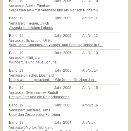
Band:
19
Jahr:
2005
Art-Nr.:
10
Verfasser: Abele, Eberhard
Vergessen als Artist Verenello und als Mensch Richard A...
Band:
19
Jahr:
2005
Art-Nr.:
11
Verfasser: Theurer, Ulrich
Akzente kirchlichen Lebens
Band:
19
Jahr:
2005
Art-Nr.:
12
Verfasser: Schwäble, Ulrike
50er-Jahre-Kaleidoskop. Alltags- und Sonntagsleben in S...
Band:
19
Jahr:
2005
Art-Nr.:
13
Verfasser: Hildt, Uta
Wundertüte und neue Schuhe
Band:
19
Jahr:
2005
Art-Nr.:
14
Verfasser: Fischer, Eberhard
Nichts wird uns geschenkt...: Wie ich die fünfziger Jah...
Band:
19
Jahr:
2005
Art-Nr.:
15
Verfasser: Svojanovsky, Rudolf
Der Alte Fritz und die Reigschmeckten
Band:
19
Jahr:
2005
Art-Nr.:
16
Verfasser: Benseler, Hans
Über den Zeitgeist der Fünfziger
Band:
18
Jahr:
2004
Art-Nr.:
-
Verfasser: Morlok, Wolfgang