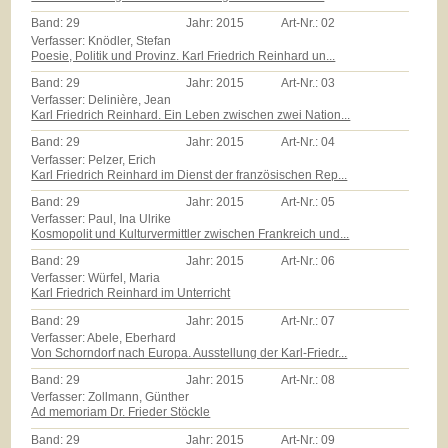
Band:
29
Jahr:
2015
Art-Nr.:
02
Verfasser: Knödler, Stefan
Poesie, Politik und Provinz. Karl Friedrich Reinhard un...
Band:
29
Jahr:
2015
Art-Nr.:
03
Verfasser: Delinière, Jean
Karl Friedrich Reinhard. Ein Leben zwischen zwei Nation...
Band:
29
Jahr:
2015
Art-Nr.:
04
Verfasser: Pelzer, Erich
Karl Friedrich Reinhard im Dienst der französischen Rep...
Band:
29
Jahr:
2015
Art-Nr.:
05
Verfasser: Paul, Ina Ulrike
Kosmopolit und Kulturvermittler zwischen Frankreich und...
Band:
29
Jahr:
2015
Art-Nr.:
06
Verfasser: Würfel, Maria
Karl Friedrich Reinhard im Unterricht
Band:
29
Jahr:
2015
Art-Nr.:
07
Verfasser: Abele, Eberhard
Von Schorndorf nach Europa. Ausstellung der Karl-Friedr...
Band:
29
Jahr:
2015
Art-Nr.:
08
Verfasser: Zollmann, Günther
Ad memoriam Dr. Frieder Stöckle
Band:
29
Jahr:
2015
Art-Nr.:
09