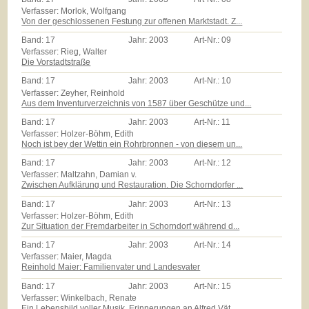
Verfasser: Morlok, Wolfgang
Von der geschlossenen Festung zur offenen Marktstadt. Z...
Band:
17
Jahr:
2003
Art-Nr.:
09
Verfasser: Rieg, Walter
Die Vorstadtstraße
Band:
17
Jahr:
2003
Art-Nr.:
10
Verfasser: Zeyher, Reinhold
Aus dem Inventurverzeichnis von 1587 über Geschütze und...
Band:
17
Jahr:
2003
Art-Nr.:
11
Verfasser: Holzer-Böhm, Edith
Noch ist bey der Wettin ein Rohrbronnen - von diesem un...
Band:
17
Jahr:
2003
Art-Nr.:
12
Verfasser: Maltzahn, Damian v.
Zwischen Aufklärung und Restauration. Die Schorndorfer ...
Band:
17
Jahr:
2003
Art-Nr.:
13
Verfasser: Holzer-Böhm, Edith
Zur Situation der Fremdarbeiter in Schorndorf während d...
Band:
17
Jahr:
2003
Art-Nr.:
14
Verfasser: Maier, Magda
Reinhold Maier: Familienvater und Landesvater
Band:
17
Jahr:
2003
Art-Nr.:
15
Verfasser: Winkelbach, Renate
Ein Lebensbild voller Musik. Erinnerungen an Alfred Vät...