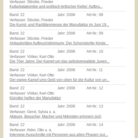
Verfasser: Stöckle, Frieder
Kulturkatakombe und politisch-kritischer Keller: Aufbru...
Band:
22
Jahr:
2008
Art-Nr.:
08
Verfasser: Stöckle, Frieder
Die Kunst- und Raritätenmesse der Manufaktur im Juni 19...
Band:
22
Jahr:
2008
Art-Nr.:
09
Verfasser: Stöckle, Frieder
Antiautoritäre Aufbruchstimmung: Der Schorndorfer Kinde...
Band:
22
Jahr:
2008
Art-Nr.:
10
Verfasser: Völker, Karl-Otto
Die 70er Jahre: Der Kampf um das selbstverwaltete Jugen...
Band:
22
Jahr:
2008
Art-Nr.:
11
Verfasser: Völker, Karl-Otto
Der ewige Kampf ums Geld von oben für die Kultur von un...
Band:
22
Jahr:
2008
Art-Nr.:
12
Verfasser: Völker, Karl-Otto
Künstler helfen der Manufaktur
Band:
22
Jahr:
2008
Art-Nr.:
13
Verfasser: Gerst, Sylvia u. a.
Akteure, Besucher, Macher und Aktivisten erinnern sich
Band:
22
Jahr:
2008
Art-Nr.:
14
Verfasser: Alder, Otto u. a.
Interview-Ausschnitte mit Personen aus allen Phasen soz...