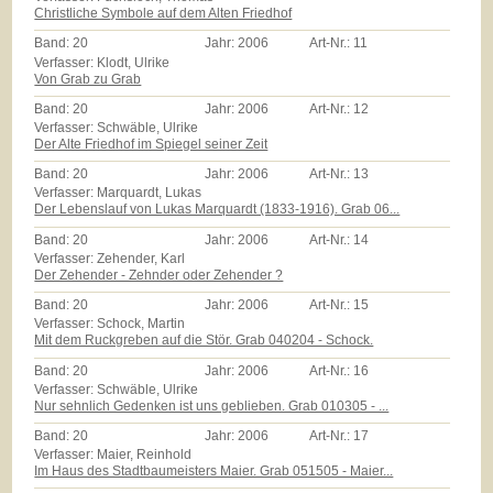
Christliche Symbole auf dem Alten Friedhof
Band:
20
Jahr:
2006
Art-Nr.:
11
Verfasser: Klodt, Ulrike
Von Grab zu Grab
Band:
20
Jahr:
2006
Art-Nr.:
12
Verfasser: Schwäble, Ulrike
Der Alte Friedhof im Spiegel seiner Zeit
Band:
20
Jahr:
2006
Art-Nr.:
13
Verfasser: Marquardt, Lukas
Der Lebenslauf von Lukas Marquardt (1833-1916). Grab 06...
Band:
20
Jahr:
2006
Art-Nr.:
14
Verfasser: Zehender, Karl
Der Zehender - Zehnder oder Zehender ?
Band:
20
Jahr:
2006
Art-Nr.:
15
Verfasser: Schock, Martin
Mit dem Ruckgreben auf die Stör. Grab 040204 - Schock.
Band:
20
Jahr:
2006
Art-Nr.:
16
Verfasser: Schwäble, Ulrike
Nur sehnlich Gedenken ist uns geblieben. Grab 010305 - ...
Band:
20
Jahr:
2006
Art-Nr.:
17
Verfasser: Maier, Reinhold
Im Haus des Stadtbaumeisters Maier. Grab 051505 - Maier...