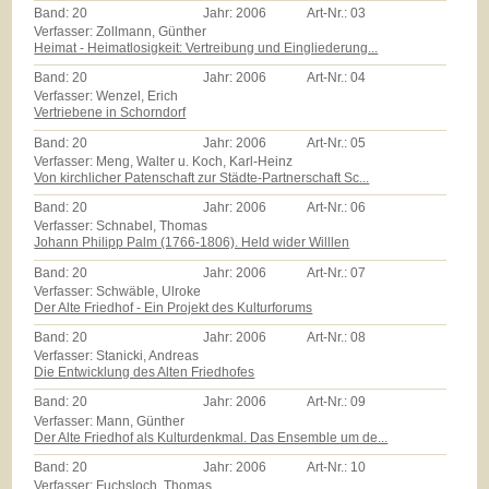
Band:
20
Jahr:
2006
Art-Nr.:
03
Verfasser: Zollmann, Günther
Heimat - Heimatlosigkeit: Vertreibung und Eingliederung...
Band:
20
Jahr:
2006
Art-Nr.:
04
Verfasser: Wenzel, Erich
Vertriebene in Schorndorf
Band:
20
Jahr:
2006
Art-Nr.:
05
Verfasser: Meng, Walter u. Koch, Karl-Heinz
Von kirchlicher Patenschaft zur Städte-Partnerschaft Sc...
Band:
20
Jahr:
2006
Art-Nr.:
06
Verfasser: Schnabel, Thomas
Johann Philipp Palm (1766-1806). Held wider Willlen
Band:
20
Jahr:
2006
Art-Nr.:
07
Verfasser: Schwäble, Ulroke
Der Alte Friedhof - Ein Projekt des Kulturforums
Band:
20
Jahr:
2006
Art-Nr.:
08
Verfasser: Stanicki, Andreas
Die Entwicklung des Alten Friedhofes
Band:
20
Jahr:
2006
Art-Nr.:
09
Verfasser: Mann, Günther
Der Alte Friedhof als Kulturdenkmal. Das Ensemble um de...
Band:
20
Jahr:
2006
Art-Nr.:
10
Verfasser: Fuchsloch, Thomas