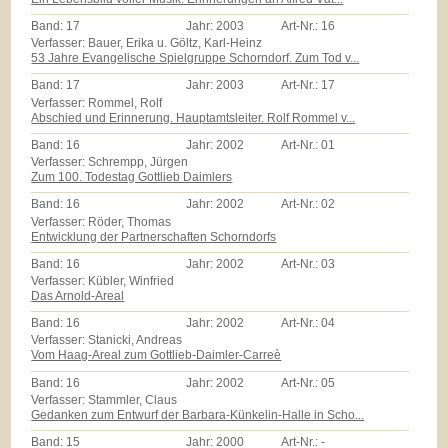
Band:
17
Jahr:
2003
Art-Nr.:
16
Verfasser: Bauer, Erika u. Göltz, Karl-Heinz
53 Jahre Evangelische Spielgruppe Schorndorf. Zum Tod v...
Band:
17
Jahr:
2003
Art-Nr.:
17
Verfasser: Rommel, Rolf
Abschied und Erinnerung. Hauptamtsleiter. Rolf Rommel v...
Band:
16
Jahr:
2002
Art-Nr.:
01
Verfasser: Schrempp, Jürgen
Zum 100. Todestag Gottlieb Daimlers
Band:
16
Jahr:
2002
Art-Nr.:
02
Verfasser: Röder, Thomas
Entwicklung der Partnerschaften Schorndorfs
Band:
16
Jahr:
2002
Art-Nr.:
03
Verfasser: Kübler, Winfried
Das Arnold-Areal
Band:
16
Jahr:
2002
Art-Nr.:
04
Verfasser: Stanicki, Andreas
Vom Haag-Areal zum Gottlieb-Daimler-Carreè
Band:
16
Jahr:
2002
Art-Nr.:
05
Verfasser: Stammler, Claus
Gedanken zum Entwurf der Barbara-Künkelin-Halle in Scho...
Band:
15
Jahr:
2000
Art-Nr.:
-