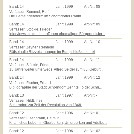
Band:
14
Jahr:
1999
Art-Nr.:
08
Verfasser: Rommel, Rolf
Die Gemeindereform im Schorndorfer Raum
Band:
14
Jahr:
1999
Art-Nr.:
09
Verfasser: Stöckle, Frieder
Interviews mit den betroffenen ehemaligen Bürgermeister...
Band:
14
Jahr:
1999
Art-Nr.:
10
Verfasser: Zeyher, Reinhold
Rätselhafte Ritzzeichnungen im Burgschloß entdeckt
Band:
14
Jahr:
1999
Art-Nr.:
11
Verfasser: Stöckle, Frieder
15 Jahre weiter unterwegs. Alfred Seidel zum 85. Geburt...
Band:
14
Jahr:
1999
Art-Nr.:
12
Verfasser: Fischer, Erhard
Bibliographie der Stadt Schorndorf. Zehnte Folge: Schri...
Band:
13
Jahr:
1997
Art-Nr.:
-
Verfasser: Hildt, Ines
Schorndorf zur Zeit der Revolution von 1848.
Band:
12
Jahr:
1996
Art-Nr.:
01
Verfasser: Eisenbraun, Helmut
Kirchliches Leben in Oberberken, Unterberken und Adelbe...
Band:
12
Jahr:
1996
Art-Nr.:
02