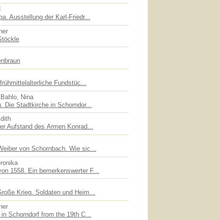
d
. Ausstellung der Karl-Friedr...
her
Stöckle
enbraun
rühmittelalterliche Fundstüc...
 Bahlo, Nina
 Die Stadtkirche in Schorndor...
dith
der Aufstand des Armen Konrad...
Weiber von Schornbach. Wie sic...
eronika
on 1558. Ein bemerkenswerter F...
Große Krieg. Soldaten und Heim...
her
in Schorndorf from the 19th C...