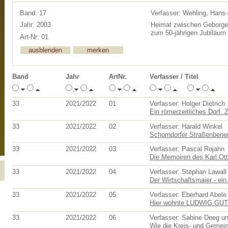
Band: 17
Verfasser: Wehling, Hans
Jahr: 2003
Heimat zwischen Geborgenh
zum 50-jährigen Jubiläum
Art-Nr: 01
Band
Jahr
ArtNr.
Verfasser / Titel
33
2021/2022
01
Verfasser: Holger Dietrich
Ein römerzeitliches Dorf. 
33
2021/2022
02
Verfasser: Harald Winkel
Schorndorfer Straßenbenen
33
2021/2022
03
Verfasser: Pascal Rojahn
Die Memoiren des Karl Otto
33
2021/2022
04
Verfasser: Stephan Lawall
Der Wirtschaftsmaier - ei
33
2021/2022
05
Verfasser: Eberhard Abele
Hier wohnte LUDWIG G
33
2021/2022
06
Verfasser: Sabine Deeg un
Wie die Kreis- und Gemein