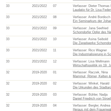
33
2021/2022
07
Verfasser: Dieter Thomas
Laudatio für Dr. Lisa Feder
33
2021/2022
08
Verfasser: André Bordisch
Ein Seminarkurs der Johan
33
2021/2022
09
Verfasser: Jana Seefried
Schorndorfer Opfer des Nat
33
2021/2022
10
Verfasser: Asina Seibold
Die Ziegelwerke Schorndorf
33
2021/2022
11
Verfasser: Rico Wagner
Die Industrialisierung in S
33
2021/2022
12
Verfasser: Lisa Wellmann
Wirtschaftspolitik im 19. J
32
2019-2020
01
Verfasser: Raczek, Nina
Mammut, Römer, Kelten & 
32
2019-2020
02
Verfasser: Winkel, Harald
Die Urkunden des Stadtar
32
2019-2020
03
Verfasser: Bühler, Nadja
Daniel Friedrich von Stroe
32
2019-2020
04
Verfasser: Bergler, Andrea
Heraus mit dem Frauenwahl