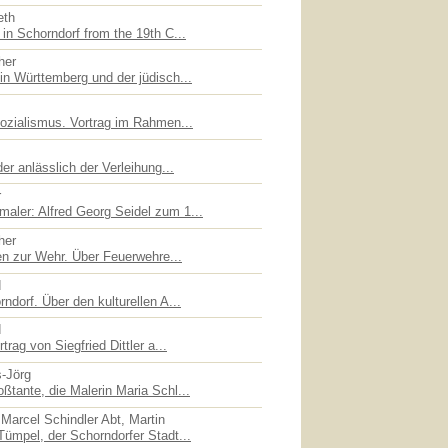
eth
in Schorndorf from the 19th C...
her
in Württemberg und der jüdisch...
sozialismus. Vortrag im Rahmen...
er anlässlich der Verleihung...
r
ler: Alfred Georg Seidel zum 1...
her
en zur Wehr. Über Feuerwehre...
d
ndorf. Über den kulturellen A...
d
trag von Siegfried Dittler a...
s-Jörg
ßtante, die Malerin Maria Schl...
Marcel Schindler Abt, Martin
Tümpel, der Schorndorfer Stadt...