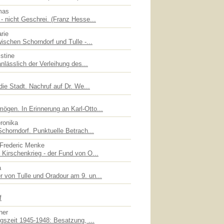
mas
- nicht Geschrei. (Franz Hesse...
rie
ischen Schorndorf und Tulle -...
stine
nlässlich der Verleihung des...
die Stadt. Nachruf auf Dr. We...
gen. In Erinnerung an Karl-Otto...
eronika
chorndorf. Punktuelle Betrach...
 Frederic Menke
Kirschenkrieg - der Fund von O...
a
 von Tulle und Oradour am 9. un...
f
her
gszeit 1945-1948: Besatzung, ...