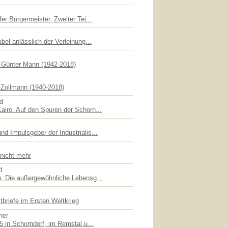
er Bürgermeister. Zweiter Tei...
bel anlässlich der Verleihung...
f Günter Mann (1942-2018)
Zollmann (1940-2018)
id
iro. Auf den Spuren der Schorn...
d Impulsgeber der Industrialis...
 nicht mehr
d
: Die außergewöhnliche Lebensg...
briefe im Ersten Weltkrieg
her
5 in Schorndorf, im Remstal u...