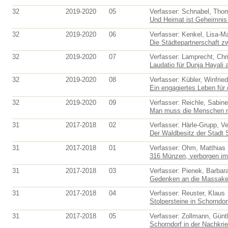
32
2019-2020
05
Verfasser: Schnabel, Tho
Und Heimat ist Geheimnis 
32
2019-2020
06
Verfasser: Kenkel, Lisa-Ma
Die Städtepartnerschaft zw
32
2019-2020
07
Verfasser: Lamprecht, Chri
Laudatio für Dunja Hayali a
32
2019-2020
08
Verfasser: Kübler, Winfried
Ein engagiertes Leben für 
32
2019-2020
09
Verfasser: Reichle, Sabine
Man muss die Menschen mö
31
2017-2018
02
Verfasser: Härle-Grupp, V
Der Waldbesitz der Stadt S
31
2017-2018
01
Verfasser: Ohm, Matthias
316 Münzen, verborgen im 
31
2017-2018
03
Verfasser: Pienek, Barbar
Gedenken an die Massaker
31
2017-2018
04
Verfasser: Reuster, Klaus
Stolpersteine in Schorndor
31
2017-2018
05
Verfasser: Zollmann, Günt
Schorndorf in der Nachkrie