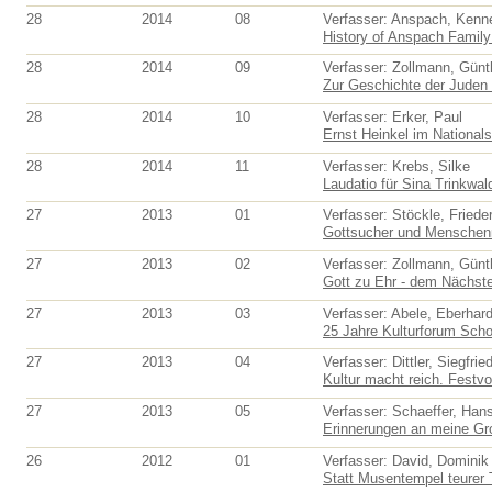
28
2014
08
Verfasser: Anspach, Kenn
History of Anspach Family 
28
2014
09
Verfasser: Zollmann, Günt
Zur Geschichte der Juden 
28
2014
10
Verfasser: Erker, Paul
Ernst Heinkel im National
28
2014
11
Verfasser: Krebs, Silke
Laudatio für Sina Trinkwald
27
2013
01
Verfasser: Stöckle, Friede
Gottsucher und Menschenma
27
2013
02
Verfasser: Zollmann, Günt
Gott zu Ehr - dem Nächst
27
2013
03
Verfasser: Abele, Eberhar
25 Jahre Kulturforum Schor
27
2013
04
Verfasser: Dittler, Siegfrie
Kultur macht reich. Festvor
27
2013
05
Verfasser: Schaeffer, Han
Erinnerungen an meine Gro
26
2012
01
Verfasser: David, Dominik 
Statt Musentempel teurer 