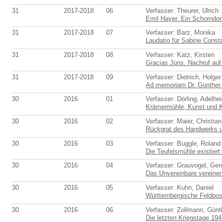
31
2017-2018
06
Verfasser: Theurer, Ulrich
Emil Hayer. Ein Schorndorf
31
2017-2018
07
Verfasser: Barz, Monika
Laudatio für Sabine Consta
31
2017-2018
08
Verfasser: Katz, Kirsten
Gracias Jüns. Nachruf au
31
2017-2018
09
Verfasser: Dietrich, Holger
Ad memoriam Dr. Günther 
30
2016
01
Verfasser: Dörling, Adelhe
Krämermühle, Kunst und Ka
30
2016
02
Verfasser: Maier, Christian
Rückgrat des Handwerks un
30
2016
03
Verfasser: Buggle, Roland
Die Teufelsmühle existiert
30
2016
04
Verfasser: Grauvogel, Ger
Das Unvereinbare vereinen
30
2016
05
Verfasser: Kuhn, Daniel
Württembergische Feldpost
30
2016
06
Verfasser: Zollmann, Günt
Die letzten Kriegstage 194