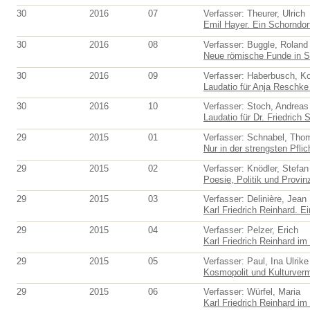
30
2016
07
Verfasser: Theurer, Ulrich
Emil Hayer. Ein Schorndorf
30
2016
08
Verfasser: Buggle, Roland
Neue römische Funde in S
30
2016
09
Verfasser: Haberbusch, K
Laudatio für Anja Reschke 
30
2016
10
Verfasser: Stoch, Andreas
Laudatio für Dr. Friedrich S
29
2015
01
Verfasser: Schnabel, Tho
Nur in der strengsten Pflic
29
2015
02
Verfasser: Knödler, Stefan
Poesie, Politik und Provinz
29
2015
03
Verfasser: Delinière, Jean
Karl Friedrich Reinhard. E
29
2015
04
Verfasser: Pelzer, Erich
Karl Friedrich Reinhard im
29
2015
05
Verfasser: Paul, Ina Ulrike
Kosmopolit und Kulturvermi
29
2015
06
Verfasser: Würfel, Maria
Karl Friedrich Reinhard im 