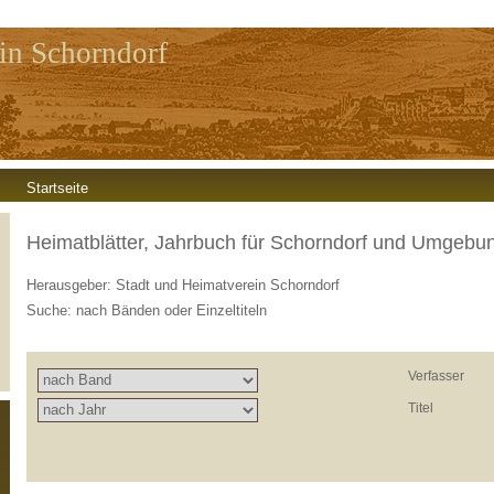
in Schorndorf
Startseite
Heimatblätter, Jahrbuch für Schorndorf und Umgebu
Herausgeber: Stadt und Heimatverein Schorndorf
Suche: nach Bänden oder Einzeltiteln
Verfasser
Titel