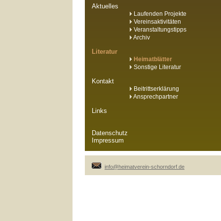
Aktuelles
Laufenden Projekte
Vereinsaktivitäten
Veranstaltungstipps
Archiv
Literatur
Heimatblätter
Sonstige Literatur
Kontakt
Beitrittserklärung
Ansprechpartner
Links
Datenschutz
Impressum
info@heimatverein-schorndorf.de