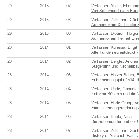
29
2015
07
Verfasser: Abele, Eberhar
Von Schorndorf nach Europa
29
2015
08
Verfasser: Zollmann, Günt
Ad memoriam Dr. Frieder 
29
2015
09
Verfasser: Dietrich, Holger
Ad memoriam Helmut Eis
28
2014
01
Verfasser: Kulessa, Birgit
Alte Funde neu entdeckt - f
28
2014
02
Verfasser: Bergler, Andrea
Bürgersinn und Kirchenbau.
28
2014
03
Verfasser: Holzer-Böhm, E
Entscheidungsjahr 1514  
28
2014
04
Verfasser: Uhde, Gabriela
Kathrina Böschin und die 
28
2014
05
Verfasser: Härle-Grupp, V
Eine Untergängerordnung v
28
2014
06
Verfasser: Bahlo, Nina
Die Schorndorfer und der 
28
2014
07
Verfasser: Zollmann, Günt
History of Anspach Family 