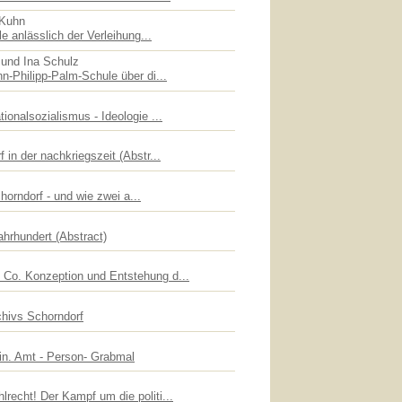
 Kuhn
le anlässlich der Verleihung...
 und Ina Schulz
n-Philipp-Palm-Schule über di...
ionalsozialismus - Ideologie ...
 in der nachkriegszeit (Abstr...
chorndorf - und wie zwei a...
ahrhundert (Abstract)
Co. Konzeption und Entstehung d...
chivs Schorndorf
lin. Amt - Person- Grabmal
recht! Der Kampf um die politi...