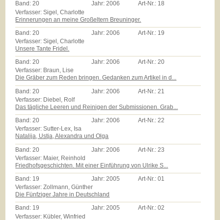
Band:
20
Jahr:
2006
Art-Nr.:
18
Verfasser: Sigel, Charlotte
Erinnerungen an meine Großeltern Breuninger.
Band:
20
Jahr:
2006
Art-Nr.:
19
Verfasser: Sigel, Charlotte
Unsere Tante Fridel.
Band:
20
Jahr:
2006
Art-Nr.:
20
Verfasser: Braun, Lise
Die Gräber zum Reden bringen. Gedanken zum Artikel in d...
Band:
20
Jahr:
2006
Art-Nr.:
21
Verfasser: Diebel, Rolf
Das tägliche Leeren und Reinigen der Submissionen. Grab...
Band:
20
Jahr:
2006
Art-Nr.:
22
Verfasser: Sutter-Lex, Isa
Natalija, Ustja, Alexandra und Olga
Band:
20
Jahr:
2006
Art-Nr.:
23
Verfasser: Maier, Reinhold
Friedhofsgeschichten. Mit einer Einführung von Ulrike S...
Band:
19
Jahr:
2005
Art-Nr.:
01
Verfasser: Zollmann, Günther
Die Fünfziger Jahre in Deutschland
Band:
19
Jahr:
2005
Art-Nr.:
02
Verfasser: Kübler, Winfried