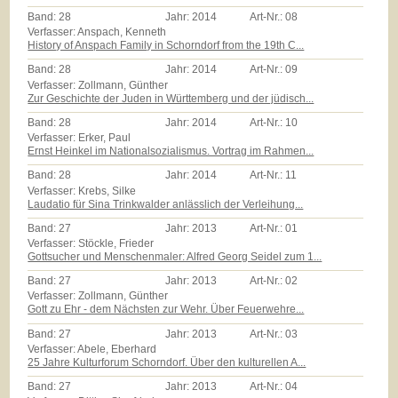
Band:
28
Jahr:
2014
Art-Nr.:
08
Verfasser: Anspach, Kenneth
History of Anspach Family in Schorndorf from the 19th C...
Band:
28
Jahr:
2014
Art-Nr.:
09
Verfasser: Zollmann, Günther
Zur Geschichte der Juden in Württemberg und der jüdisch...
Band:
28
Jahr:
2014
Art-Nr.:
10
Verfasser: Erker, Paul
Ernst Heinkel im Nationalsozialismus. Vortrag im Rahmen...
Band:
28
Jahr:
2014
Art-Nr.:
11
Verfasser: Krebs, Silke
Laudatio für Sina Trinkwalder anlässlich der Verleihung...
Band:
27
Jahr:
2013
Art-Nr.:
01
Verfasser: Stöckle, Frieder
Gottsucher und Menschenmaler: Alfred Georg Seidel zum 1...
Band:
27
Jahr:
2013
Art-Nr.:
02
Verfasser: Zollmann, Günther
Gott zu Ehr - dem Nächsten zur Wehr. Über Feuerwehre...
Band:
27
Jahr:
2013
Art-Nr.:
03
Verfasser: Abele, Eberhard
25 Jahre Kulturforum Schorndorf. Über den kulturellen A...
Band:
27
Jahr:
2013
Art-Nr.:
04