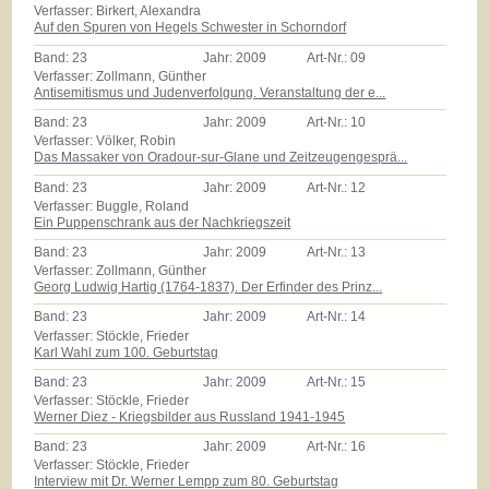
Verfasser: Birkert, Alexandra
Auf den Spuren von Hegels Schwester in Schorndorf
Band:
23
Jahr:
2009
Art-Nr.:
09
Verfasser: Zollmann, Günther
Antisemitismus und Judenverfolgung. Veranstaltung der e...
Band:
23
Jahr:
2009
Art-Nr.:
10
Verfasser: Völker, Robin
Das Massaker von Oradour-sur-Glane und Zeitzeugengesprä...
Band:
23
Jahr:
2009
Art-Nr.:
12
Verfasser: Buggle, Roland
Ein Puppenschrank aus der Nachkriegszeit
Band:
23
Jahr:
2009
Art-Nr.:
13
Verfasser: Zollmann, Günther
Georg Ludwig Hartig (1764-1837). Der Erfinder des Prinz...
Band:
23
Jahr:
2009
Art-Nr.:
14
Verfasser: Stöckle, Frieder
Karl Wahl zum 100. Geburtstag
Band:
23
Jahr:
2009
Art-Nr.:
15
Verfasser: Stöckle, Frieder
Werner Diez - Kriegsbilder aus Russland 1941-1945
Band:
23
Jahr:
2009
Art-Nr.:
16
Verfasser: Stöckle, Frieder
Interview mit Dr. Werner Lempp zum 80. Geburtstag