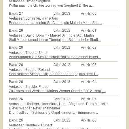
Verfasser: Dittler, Siegfried
Kultur macht reich. Festvortrag von Siegfried Dittler a...
Band:
27
Jahr:
2013
Art-Nr.:
05
Verfasser: Schaeffer, Hans-Jörg
Erinnerungen an meine Großtante, die Malerin Maria Schl...
Band:
26
Jahr:
2012
Art-Nr.:
01
Verfasser: David, Dominik Marcel Schindler Abt, Martin
Statt Musentempel teurer Tümpel, der Schorndorfer Stadt...
Band:
26
Jahr:
2012
Art-Nr.:
02
Verfasser: Theurer, Ulrich
Anmerkungen zur Schülerarbeit statt Musentempel teurer...
Band:
26
Jahr:
2012
Art-Nr.:
03
Verfasser: Buggle, Roland
Sehr seltene Steinplastik, ein Pfannenträger, aus dem 1...
Band:
26
Jahr:
2012
Art-Nr.:
04
Verfasser: Stöckle, Frieder
Zu Leben und Werk des Malers Werner Oberle (1912-1990) ...
Band:
26
Jahr:
2012
Art-Nr.:
05
Verfasser: Hinderer, Hannelore, Hans-Jörg Lund, Dora Meilicke,
Dieter Wenger, Peter Thalheimer
Drum soll zum Schluss die Orgel klingen... - Erinnerung...
Band:
26
Jahr:
2012
Art-Nr.:
06
Verfasser: Neudeck, Rupert