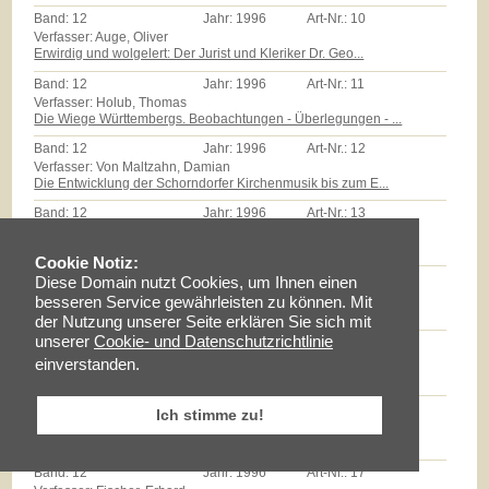
Band:
12
Jahr:
1996
Art-Nr.:
10
Verfasser: Auge, Oliver
Erwirdig und wolgelert: Der Jurist und Kleriker Dr. Geo...
Band:
12
Jahr:
1996
Art-Nr.:
11
Verfasser: Holub, Thomas
Die Wiege Württembergs. Beobachtungen - Überlegungen - ...
Band:
12
Jahr:
1996
Art-Nr.:
12
Verfasser: Von Maltzahn, Damian
Die Entwicklung der Schorndorfer Kirchenmusik bis zum E...
Band:
12
Jahr:
1996
Art-Nr.:
13
Verfasser: Zeyher, Reinhold
Der Edel Gestreng Herr Burkhardt Stickhel: Zum Epitaph ...
Cookie Notiz:
Band:
12
Jahr:
1996
Art-Nr.:
14
Diese Domain nutzt Cookies, um Ihnen einen
Verfasser: Zollmann, Günther
besseren Service gewährleisten zu können. Mit
Massenarmut und landwirtschaftliche Reformen auf dem Sc...
der Nutzung unserer Seite erklären Sie sich mit
unserer
Cookie- und Datenschutzrichtlinie
Band:
12
Jahr:
1996
Art-Nr.:
15
Verfasser: Milz, Thomas
einverstanden.
Götz E.Hübner - ein experimenteller Geschichtspraktiker...
Band:
12
Jahr:
1996
Art-Nr.:
16
Ich stimme zu!
Verfasser: Braun, Lise
Maria Schloz
Band:
12
Jahr:
1996
Art-Nr.:
17