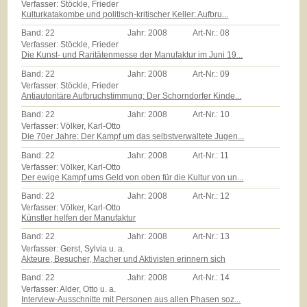
Verfasser: Stöckle, Frieder
Kulturkatakombe und politisch-kritischer Keller: Aufbru...
Band:
22
Jahr:
2008
Art-Nr.:
08
Verfasser: Stöckle, Frieder
Die Kunst- und Raritätenmesse der Manufaktur im Juni 19...
Band:
22
Jahr:
2008
Art-Nr.:
09
Verfasser: Stöckle, Frieder
Antiautoritäre Aufbruchstimmung: Der Schorndorfer Kinde...
Band:
22
Jahr:
2008
Art-Nr.:
10
Verfasser: Völker, Karl-Otto
Die 70er Jahre: Der Kampf um das selbstverwaltete Jugen...
Band:
22
Jahr:
2008
Art-Nr.:
11
Verfasser: Völker, Karl-Otto
Der ewige Kampf ums Geld von oben für die Kultur von un...
Band:
22
Jahr:
2008
Art-Nr.:
12
Verfasser: Völker, Karl-Otto
Künstler helfen der Manufaktur
Band:
22
Jahr:
2008
Art-Nr.:
13
Verfasser: Gerst, Sylvia u. a.
Akteure, Besucher, Macher und Aktivisten erinnern sich
Band:
22
Jahr:
2008
Art-Nr.:
14
Verfasser: Alder, Otto u. a.
Interview-Ausschnitte mit Personen aus allen Phasen soz...