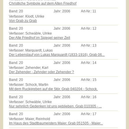
Christliche Symbole auf dem Alten Friedhof
Band:
20
Jahr:
2006
Art-Nr.:
11
Verfasser: Klodt, Ulrike
Von Grab zu Grab
Band:
20
Jahr:
2006
Art-Nr.:
12
Verfasser: Schwäble, Ulrike
Der Alte Friedhof im Spiegel seiner Zeit
Band:
20
Jahr:
2006
Art-Nr.:
13
Verfasser: Marquardt, Lukas
Der Lebenslauf von Lukas Marquardt (1833-1916). Grab 06...
Band:
20
Jahr:
2006
Art-Nr.:
14
Verfasser: Zehender, Karl
Der Zehender - Zehnder oder Zehender ?
Band:
20
Jahr:
2006
Art-Nr.:
15
Verfasser: Schock, Martin
Mit dem Ruckgreben auf die Stör. Grab 040204 - Schock.
Band:
20
Jahr:
2006
Art-Nr.:
16
Verfasser: Schwäble, Ulrike
Nur sehnlich Gedenken ist uns geblieben. Grab 010305 - ...
Band:
20
Jahr:
2006
Art-Nr.:
17
Verfasser: Maier, Reinhold
Im Haus des Stadtbaumeisters Maier. Grab 051505 - Maier...