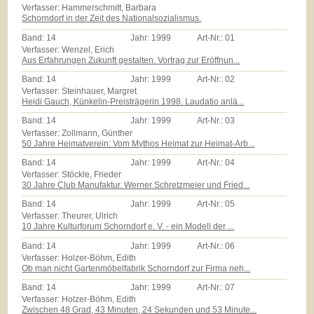
Verfasser: Hammerschmitt, Barbara
Schorndorf in der Zeit des Nationalsozialismus.
Band:
14
Jahr:
1999
Art-Nr.:
01
Verfasser: Wenzel, Erich
Aus Erfahrungen Zukunft gestalten. Vortrag zur Eröffnun...
Band:
14
Jahr:
1999
Art-Nr.:
02
Verfasser: Steinhauer, Margret
Heidi Gauch, Künkelin-Preisträgerin 1998. Laudatio anlä...
Band:
14
Jahr:
1999
Art-Nr.:
03
Verfasser: Zollmann, Günther
50 Jahre Heimatverein: Vom Mythos Heimat zur Heimat-Arb...
Band:
14
Jahr:
1999
Art-Nr.:
04
Verfasser: Stöckle, Frieder
30 Jahre Club Manufaktur. Werner Schretzmeier und Fried...
Band:
14
Jahr:
1999
Art-Nr.:
05
Verfasser: Theurer, Ulrich
10 Jahre Kulturforum Schorndorf e. V. - ein Modell der ...
Band:
14
Jahr:
1999
Art-Nr.:
06
Verfasser: Holzer-Böhm, Edith
Ob man nicht Gartenmöbelfabrik Schorndorf zur Firma neh...
Band:
14
Jahr:
1999
Art-Nr.:
07
Verfasser: Holzer-Böhm, Edith
Zwischen 48 Grad, 43 Minuten, 24 Sekunden und 53 Minute...