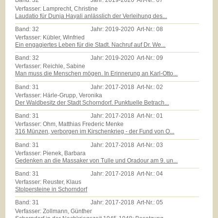
Band:
32
Jahr:
2019-2020
Art-Nr.:
07
Verfasser: Lamprecht, Christine
Laudatio für Dunja Hayali anlässlich der Verleihung des...
Band:
32
Jahr:
2019-2020
Art-Nr.:
08
Verfasser: Kübler, Winfried
Ein engagiertes Leben für die Stadt. Nachruf auf Dr. We...
Band:
32
Jahr:
2019-2020
Art-Nr.:
09
Verfasser: Reichle, Sabine
Man muss die Menschen mögen. In Erinnerung an Karl-Otto...
Band:
31
Jahr:
2017-2018
Art-Nr.:
02
Verfasser: Härle-Grupp, Veronika
Der Waldbesitz der Stadt Schorndorf. Punktuelle Betrach...
Band:
31
Jahr:
2017-2018
Art-Nr.:
01
Verfasser: Ohm, Matthias Frederic Menke
316 Münzen, verborgen im Kirschenkrieg - der Fund von O...
Band:
31
Jahr:
2017-2018
Art-Nr.:
03
Verfasser: Pienek, Barbara
Gedenken an die Massaker von Tulle und Oradour am 9. un...
Band:
31
Jahr:
2017-2018
Art-Nr.:
04
Verfasser: Reuster, Klaus
Stolpersteine in Schorndorf
Band:
31
Jahr:
2017-2018
Art-Nr.:
05
Verfasser: Zollmann, Günther