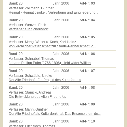
Band:
20
Jahr:
2006
Art-Nr.:
03
Verfasser: Zollmann, Günther
Heimat - Heimatlosigkeit: Vertreibung und Eingliederung...
Band:
20
Jahr:
2006
Art-Nr.:
04
Verfasser: Wenzel, Erich
Vertriebene in Schorndorf
Band:
20
Jahr:
2006
Art-Nr.:
05
Verfasser: Meng, Walter u. Koch, Karl-Heinz
Von kirchlicher Patenschaft zur Städte-Partnerschaft Sc...
Band:
20
Jahr:
2006
Art-Nr.:
06
Verfasser: Schnabel, Thomas
Johann Philipp Palm (1766-1806). Held wider Willlen
Band:
20
Jahr:
2006
Art-Nr.:
07
Verfasser: Schwäble, Ulroke
Der Alte Friedhof - Ein Projekt des Kulturforums
Band:
20
Jahr:
2006
Art-Nr.:
08
Verfasser: Stanicki, Andreas
Die Entwicklung des Alten Friedhofes
Band:
20
Jahr:
2006
Art-Nr.:
09
Verfasser: Mann, Günther
Der Alte Friedhof als Kulturdenkmal. Das Ensemble um de...
Band:
20
Jahr:
2006
Art-Nr.:
10
Verfasser: Fuchsloch, Thomas