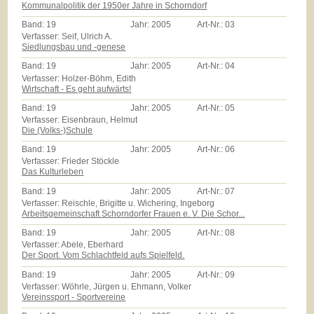
Kommunalpolitik der 1950er Jahre in Schorndorf
Band:
19
Jahr:
2005
Art-Nr.:
03
Verfasser: Seif, Ulrich A.
Siedlungsbau und -genese
Band:
19
Jahr:
2005
Art-Nr.:
04
Verfasser: Holzer-Böhm, Edith
Wirtschaft - Es geht aufwärts!
Band:
19
Jahr:
2005
Art-Nr.:
05
Verfasser: Eisenbraun, Helmut
Die (Volks-)Schule
Band:
19
Jahr:
2005
Art-Nr.:
06
Verfasser: Frieder Stöckle
Das Kulturleben
Band:
19
Jahr:
2005
Art-Nr.:
07
Verfasser: Reischle, Brigitte u. Wichering, Ingeborg
Arbeitsgemeinschaft Schorndorfer Frauen e. V. Die Schor...
Band:
19
Jahr:
2005
Art-Nr.:
08
Verfasser: Abele, Eberhard
Der Sport. Vom Schlachtfeld aufs Spielfeld.
Band:
19
Jahr:
2005
Art-Nr.:
09
Verfasser: Wöhrle, Jürgen u. Ehmann, Volker
Vereinssport - Sportvereine