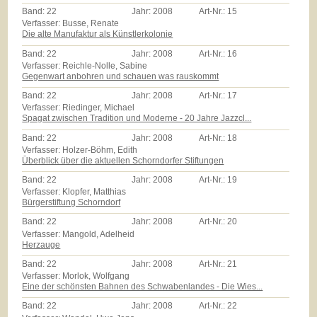
Band:
22
Jahr:
2008
Art-Nr.:
15
Verfasser: Busse, Renate
Die alte Manufaktur als Künstlerkolonie
Band:
22
Jahr:
2008
Art-Nr.:
16
Verfasser: Reichle-Nolle, Sabine
Gegenwart anbohren und schauen was rauskommt
Band:
22
Jahr:
2008
Art-Nr.:
17
Verfasser: Riedinger, Michael
Spagat zwischen Tradition und Moderne - 20 Jahre Jazzcl...
Band:
22
Jahr:
2008
Art-Nr.:
18
Verfasser: Holzer-Böhm, Edith
Überblick über die aktuellen Schorndorfer Stiftungen
Band:
22
Jahr:
2008
Art-Nr.:
19
Verfasser: Klopfer, Matthias
Bürgerstiftung Schorndorf
Band:
22
Jahr:
2008
Art-Nr.:
20
Verfasser: Mangold, Adelheid
Herzauge
Band:
22
Jahr:
2008
Art-Nr.:
21
Verfasser: Morlok, Wolfgang
Eine der schönsten Bahnen des Schwabenlandes - Die Wies...
Band:
22
Jahr:
2008
Art-Nr.:
22