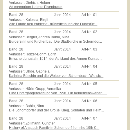
Verfasser: Dietrich, Holger
Ad memoriam Helmut Eisenbraun
Band:
28
Jahr:
2014
Art-Nr.:
01
Verfasser: Kulessa, Birgit
Alte Funde neu entdeckt - frühmittelalterliche Fundstüc...
Band:
28
Jahr:
2014
Art-Nr.:
02
Verfasser: Bergler, Andrea Bahlo, Nina
Bürgersinn und Kirchenbau. Die Stadtkirche in Schorndor...
Band:
28
Jahr:
2014
Art-Nr.:
03
Verfasser: Holzer-Böhm, Edith
Entscheidungsjahr 1514  der Aufstand des Armen Konrad...
Band:
28
Jahr:
2014
Art-Nr.:
04
Verfasser: Uhde, Gabriela
Kathrina Böschin und die Weiber von Schornbach. Wie sic...
Band:
28
Jahr:
2014
Art-Nr.:
05
Verfasser: Härle-Grupp, Veronika
Eine Untergängerordnung von 1558. Ein bemerkenswerter F...
Band:
28
Jahr:
2014
Art-Nr.:
06
Verfasser: Bahlo, Nina
Die Schorndorfer und der Große Krieg. Soldaten und Heim...
Band:
28
Jahr:
2014
Art-Nr.:
07
Verfasser: Zollmann, Günther
History of Anspach Family in Schorndorf from the 19th C...