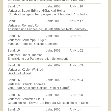
Band:
17
Jahr:
2003
Art-Nr.:
16
Verfasser: Bauer, Erika u. Göltz, Karl-Heinz
53 Jahre Evangelische Spielgruppe Schorndorf. Zum Tod v...
Band:
17
Jahr:
2003
Art-Nr.:
17
Verfasser: Rommel, Rolf
Abschied und Erinnerung. Hauptamtsleiter. Rolf Rommel v...
Band:
16
Jahr:
2002
Art-Nr.:
01
Verfasser: Schrempp, Jürgen
Zum 100. Todestag Gottlieb Daimlers
Band:
16
Jahr:
2002
Art-Nr.:
02
Verfasser: Röder, Thomas
Entwicklung der Partnerschaften Schorndorfs
Band:
16
Jahr:
2002
Art-Nr.:
03
Verfasser: Kübler, Winfried
Das Arnold-Areal
Band:
16
Jahr:
2002
Art-Nr.:
04
Verfasser: Stanicki, Andreas
Vom Haag-Areal zum Gottlieb-Daimler-Carreè
Band:
16
Jahr:
2002
Art-Nr.:
05
Verfasser: Stammler, Claus
Gedanken zum Entwurf der Barbara-Künkelin-Halle in Scho...
Band:
15
Jahr:
2000
Art-Nr.:
-