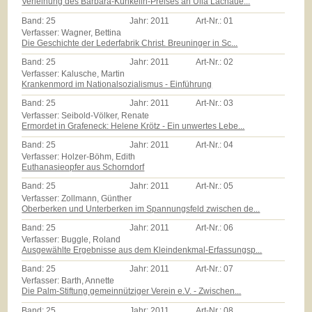
Verleihung des Barbara-Künkelin-Preises an Ulla Lachaue...
Band:
25
Jahr:
2011
Art-Nr.:
01
Verfasser: Wagner, Bettina
Die Geschichte der Lederfabrik Christ. Breuninger in Sc...
Band:
25
Jahr:
2011
Art-Nr.:
02
Verfasser: Kalusche, Martin
Krankenmord im Nationalsozialismus - Einführung
Band:
25
Jahr:
2011
Art-Nr.:
03
Verfasser: Seibold-Völker, Renate
Ermordet in Grafeneck: Helene Krötz - Ein unwertes Lebe...
Band:
25
Jahr:
2011
Art-Nr.:
04
Verfasser: Holzer-Böhm, Edith
Euthanasieopfer aus Schorndorf
Band:
25
Jahr:
2011
Art-Nr.:
05
Verfasser: Zollmann, Günther
Oberberken und Unterberken im Spannungsfeld zwischen de...
Band:
25
Jahr:
2011
Art-Nr.:
06
Verfasser: Buggle, Roland
Ausgewählte Ergebnisse aus dem Kleindenkmal-Erfassungsp...
Band:
25
Jahr:
2011
Art-Nr.:
07
Verfasser: Barth, Annette
Die Palm-Stiftung gemeinnütziger Verein e.V. - Zwischen...
Band:
25
Jahr:
2011
Art-Nr.:
08