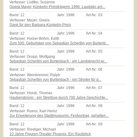
Verfasser: Lüdtke, Susanne
Gisela Mayer, Künkelin-Preisträgerin 1996. Laudatio anl...
Band:
12
Jahr:
1996
Art-Nr.:
03
Verfasser: Mayer, Gisela
Dank für den Barbara-Künkelin-Preis
Band:
12
Jahr:
1996
Art-Nr.:
04
Verfasser: Holzer-Böhm, Edith
Zum 500. Geburtstag von Sebastian Schertlin von Burtenb...
Band:
12
Jahr:
1996
Art-Nr.:
05
Verfasser: Grupp, Wolfgang
Sebastian Schertlin von Burtenbach - ein Landsknecht wi...
Band:
12
Jahr:
1996
Art-Nr.:
06
Verfasser: Weinbrenner, Ralph
Sebastian Schertlin von Burtenbach - ein Streiter für d...
Band:
12
Jahr:
1996
Art-Nr.:
07
Verfasser: Holub, Thomas
Haubersbronn - ein Streifzug durch 700 Jahre Geschichte...
Band:
12
Jahr:
1996
Art-Nr.:
08
Verfasser: Ruess, Karl-Heinz
Zur Erweiterung des Stadtmuseums. Festvortrag, gehalten...
Band:
12
Jahr:
1996
Art-Nr.:
09
Verfasser: Riediger, Michael
10 Jahre Figuren Theater Phoenix. Ein Rückblick