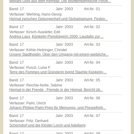
Weißes Gold aus dem Remstal. Die Württembergische Porze...
Band:
17
Jahr:
2003
Art-Nr.:
01
Verfasser: Wehling, Hans-Georg
Heimat zwischen Geborgenheit und Globalisierung. Festvo...
Band:
17
Jahr:
2003
Art-Nr.:
02
Verfasser: Kirsch-Auwärter, Edit
Andrea Laux, Künkelin-Preisträgerin 2000. Laudatio zur ...
Band:
17
Jahr:
2003
Art-Nr.:
03
Verfasser: Köhle-Hetzinger, Christel
Unsere Stadtheldin. Über den Umgang mit einem weibliche...
Band:
17
Jahr:
2003
Art-Nr.:
04
Verfasser: Pusch, Luise F.
Terre des Femmes und Gründerin Ingrid Staehle Künkelin-...
Band:
17
Jahr:
2003
Art-Nr.:
05
Verfasser: Reichle-Nolle, Sabine
Heimat in der Frende - Fremde in der Heimat. Bericht üb...
Band:
17
Jahr:
2003
Art-Nr.:
06
Verfasser: Palm, Ulrich
Johann-Philipp-Palm-Preis für Meinungs- und Pressefreih...
Band:
17
Jahr:
2003
Art-Nr.:
07
Verfasser: Fritz, Gerhard
Schorndorf und die Klöster Lorch und Adelberg
Band:
17
Jahr:
2003
Art-Nr.:
08