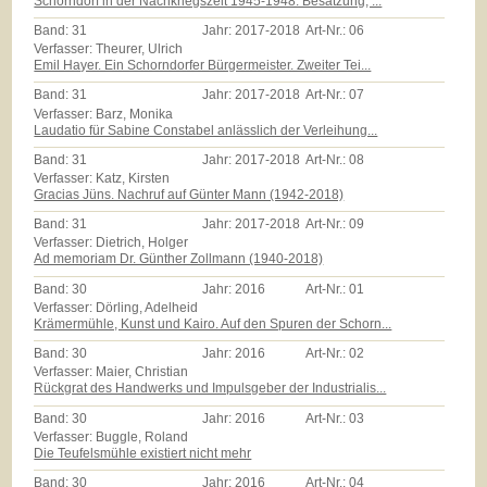
Schorndorf in der Nachkriegszeit 1945-1948: Besatzung, ...
Band:
31
Jahr:
2017-2018
Art-Nr.:
06
Verfasser: Theurer, Ulrich
Emil Hayer. Ein Schorndorfer Bürgermeister. Zweiter Tei...
Band:
31
Jahr:
2017-2018
Art-Nr.:
07
Verfasser: Barz, Monika
Laudatio für Sabine Constabel anlässlich der Verleihung...
Band:
31
Jahr:
2017-2018
Art-Nr.:
08
Verfasser: Katz, Kirsten
Gracias Jüns. Nachruf auf Günter Mann (1942-2018)
Band:
31
Jahr:
2017-2018
Art-Nr.:
09
Verfasser: Dietrich, Holger
Ad memoriam Dr. Günther Zollmann (1940-2018)
Band:
30
Jahr:
2016
Art-Nr.:
01
Verfasser: Dörling, Adelheid
Krämermühle, Kunst und Kairo. Auf den Spuren der Schorn...
Band:
30
Jahr:
2016
Art-Nr.:
02
Verfasser: Maier, Christian
Rückgrat des Handwerks und Impulsgeber der Industrialis...
Band:
30
Jahr:
2016
Art-Nr.:
03
Verfasser: Buggle, Roland
Die Teufelsmühle existiert nicht mehr
Band:
30
Jahr:
2016
Art-Nr.:
04