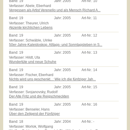
Band:
19
Jahr:
2005
Art-Nr.:
10
Verfasser: Abele, Eberhard
Vergessen als Artist Verenello und als Mensch Richard A...
Band:
19
Jahr:
2005
Art-Nr.:
11
Verfasser: Theurer, Ulrich
Akzente kirchlichen Lebens
Band:
19
Jahr:
2005
Art-Nr.:
12
Verfasser: Schwäble, Ulrike
50er-Jahre-Kaleidoskop. Alltags- und Sonntagsleben in S...
Band:
19
Jahr:
2005
Art-Nr.:
13
Verfasser: Hildt, Uta
Wundertüte und neue Schuhe
Band:
19
Jahr:
2005
Art-Nr.:
14
Verfasser: Fischer, Eberhard
Nichts wird uns geschenkt...: Wie ich die fünfziger Jah...
Band:
19
Jahr:
2005
Art-Nr.:
15
Verfasser: Svojanovsky, Rudolf
Der Alte Fritz und die Reigschmeckten
Band:
19
Jahr:
2005
Art-Nr.:
16
Verfasser: Benseler, Hans
Über den Zeitgeist der Fünfziger
Band:
18
Jahr:
2004
Art-Nr.:
-
Verfasser: Morlok, Wolfgang