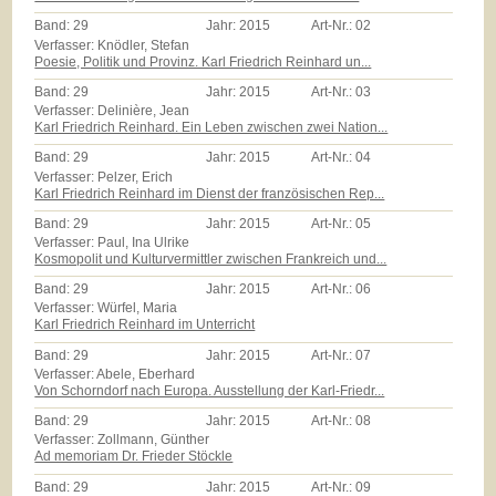
Band:
29
Jahr:
2015
Art-Nr.:
02
Verfasser: Knödler, Stefan
Poesie, Politik und Provinz. Karl Friedrich Reinhard un...
Band:
29
Jahr:
2015
Art-Nr.:
03
Verfasser: Delinière, Jean
Karl Friedrich Reinhard. Ein Leben zwischen zwei Nation...
Band:
29
Jahr:
2015
Art-Nr.:
04
Verfasser: Pelzer, Erich
Karl Friedrich Reinhard im Dienst der französischen Rep...
Band:
29
Jahr:
2015
Art-Nr.:
05
Verfasser: Paul, Ina Ulrike
Kosmopolit und Kulturvermittler zwischen Frankreich und...
Band:
29
Jahr:
2015
Art-Nr.:
06
Verfasser: Würfel, Maria
Karl Friedrich Reinhard im Unterricht
Band:
29
Jahr:
2015
Art-Nr.:
07
Verfasser: Abele, Eberhard
Von Schorndorf nach Europa. Ausstellung der Karl-Friedr...
Band:
29
Jahr:
2015
Art-Nr.:
08
Verfasser: Zollmann, Günther
Ad memoriam Dr. Frieder Stöckle
Band:
29
Jahr:
2015
Art-Nr.:
09