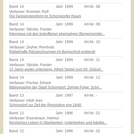
Band:
14
Jahr:
1999
Art-Nr.:
08
Verfasser: Rommel, Rolf
Die Gemeindereform im Schorndorfer Raum
Band:
14
Jahr:
1999
Art-Nr.:
09
Verfasser: Stöckle, Frieder
Interviews mit den betroffenen ehemaligen Bürgermeister...
Band:
14
Jahr:
1999
Art-Nr.:
10
Verfasser: Zeyher, Reinhold
Rätselhafte Ritzzeichnungen im Burgschloß entdeckt
Band:
14
Jahr:
1999
Art-Nr.:
11
Verfasser: Stöckle, Frieder
15 Jahre weiter unterwegs. Alfred Seidel zum 85. Geburt...
Band:
14
Jahr:
1999
Art-Nr.:
12
Verfasser: Fischer, Erhard
Bibliographie der Stadt Schorndorf. Zehnte Folge: Schri...
Band:
13
Jahr:
1997
Art-Nr.:
-
Verfasser: Hildt, Ines
Schorndorf zur Zeit der Revolution von 1848.
Band:
12
Jahr:
1996
Art-Nr.:
01
Verfasser: Eisenbraun, Helmut
Kirchliches Leben in Oberberken, Unterberken und Adelbe...
Band:
12
Jahr:
1996
Art-Nr.:
02