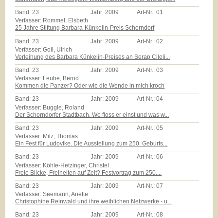
Band:
23
Jahr:
2009
Art-Nr.:
01
Verfasser: Rommel, Elsbeth
25 Jahre Stiftung Barbara-Künkelin-Preis Schorndorf
Band:
23
Jahr:
2009
Art-Nr.:
02
Verfasser: Goll, Ulrich
Verleihung des Barbara Künkelin-Preises an Serap Cileli...
Band:
23
Jahr:
2009
Art-Nr.:
03
Verfasser: Leube, Bernd
Kommen die Panzer? Oder wie die Wende in mich kroch
Band:
23
Jahr:
2009
Art-Nr.:
04
Verfasser: Buggle, Roland
Der Schorndorfer Stadtbach. Wo floss er einst und was w...
Band:
23
Jahr:
2009
Art-Nr.:
05
Verfasser: Milz, Thomas
Ein Fest für Ludovike. Die Ausstellung zum 250. Geburts...
Band:
23
Jahr:
2009
Art-Nr.:
06
Verfasser: Köhle-Hetzinger, Christel
Freie Blicke, Freiheiten auf Zeit? Festvortrag zum 250....
Band:
23
Jahr:
2009
Art-Nr.:
07
Verfasser: Seemann, Anette
Christophine Reinwald und ihre weiblichen Netzwerke - u...
Band:
23
Jahr:
2009
Art-Nr.:
08