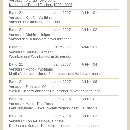
Verfasser: Wandel, Uwe Jens
Nachruf auf Erhard Fischer (1939 - 2007)
Band:
21
Jahr:
2007
Art-Nr.:
01
Verfasser: Klopfer, Matthias
Vorwort des Oberbürgermeisters
Band:
21
Jahr:
2007
Art-Nr.:
02
Verfasser: Dietrich, Holger
Vorwort des Heimatvereinsvorsitzenden
Band:
21
Jahr:
2007
Art-Nr.:
03
Verfasser: Hauber, Hermann
Weinbau und Weinhandel in Schorndorf
Band:
21
Jahr:
2007
Art-Nr.:
04
Verfasser: Morlok, Wolfgang
Martin Aichmann - Jurist, Staatsmann und Weinbauexperte
Band:
21
Jahr:
2007
Art-Nr.:
06
Verfasser: Zollmann, Günther
Weiler: Ein schwäbisches Bauerndorf im Wandel der Zeite...
Band:
20
Jahr:
2006
Art-Nr.:
01
Verfasser: Martin, Rita Rosa
Leni Breymaier, Künkelin-Preisträgerin 2004. Laudatio z...
Band:
20
Jahr:
2006
Art-Nr.:
02
Verfasser: Köhle-Hezinger, Christel
Dr. Dagmar Konrad, Künkelin-Preisträgerin 2006. Laudati...