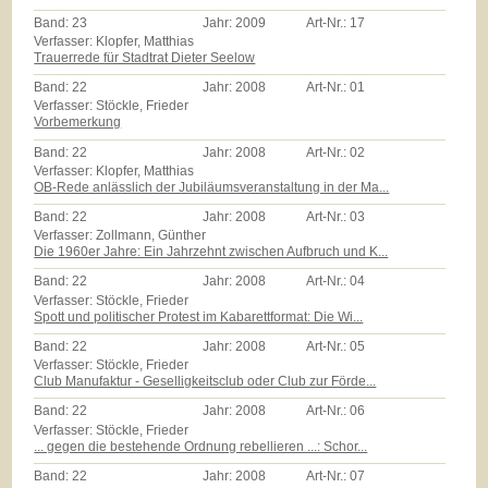
Band:
23
Jahr:
2009
Art-Nr.:
17
Verfasser: Klopfer, Matthias
Trauerrede für Stadtrat Dieter Seelow
Band:
22
Jahr:
2008
Art-Nr.:
01
Verfasser: Stöckle, Frieder
Vorbemerkung
Band:
22
Jahr:
2008
Art-Nr.:
02
Verfasser: Klopfer, Matthias
OB-Rede anlässlich der Jubiläumsveranstaltung in der Ma...
Band:
22
Jahr:
2008
Art-Nr.:
03
Verfasser: Zollmann, Günther
Die 1960er Jahre: Ein Jahrzehnt zwischen Aufbruch und K...
Band:
22
Jahr:
2008
Art-Nr.:
04
Verfasser: Stöckle, Frieder
Spott und politischer Protest im Kabarettformat: Die Wi...
Band:
22
Jahr:
2008
Art-Nr.:
05
Verfasser: Stöckle, Frieder
Club Manufaktur - Geselligkeitsclub oder Club zur Förde...
Band:
22
Jahr:
2008
Art-Nr.:
06
Verfasser: Stöckle, Frieder
... gegen die bestehende Ordnung rebellieren ...: Schor...
Band:
22
Jahr:
2008
Art-Nr.:
07