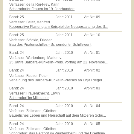
Verfasser: de la Roi-Frey, Karin
Schorndorfer Frauen im 19. Jahrhundert
Band:
25
Jahr:
2011
Art-Nr.:
09
Verfasser: Beier, Manfred
Kooperative Planung am Beispiel der Neugestaltung des S...
Band:
25
Jahr:
2011
Art-Nr.:
10
Verfasser: Stöckle, Frieder
Bau des Piratenschiffes - Schorndorfer Schiffswerft
Band:
24
Jahr:
2010
Art-Nr.:
01
Verfasser: Wartenberg, Marion v.
25 Jahre Barbara-Künkelin-Preis. Vortrag am 22. Novembe...
Band:
24
Jahr:
2010
Art-Nr.:
02
Verfasser: Fauser, Peter
Verleihung des Barbara-Künkelin-Preises an Enja Riegel ...
Band:
24
Jahr:
2010
Art-Nr.:
03
Verfasser: Frauenknecht, Erwin
Schorndorf im Mittelalter
Band:
24
Jahr:
2010
Art-Nr.:
04
Verfasser: Zollmann, Günther
Bäuerliches Leben und Herrschaft auf dem Mittleren Schu...
Band:
24
Jahr:
2010
Art-Nr.:
05
Verfasser: Zollmann, Günther
Schorndorf, das Herzogtum Württemberg und der Dreißigjä...