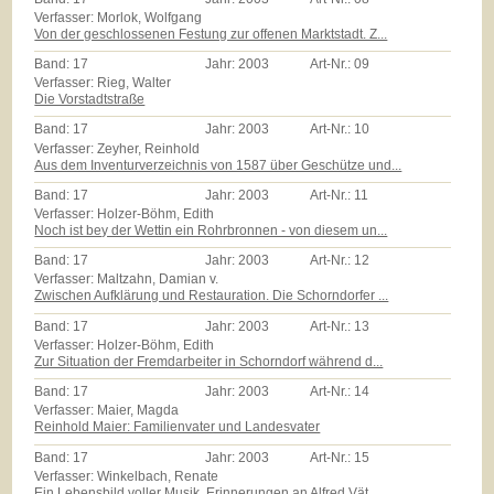
Verfasser: Morlok, Wolfgang
Von der geschlossenen Festung zur offenen Marktstadt. Z...
Band:
17
Jahr:
2003
Art-Nr.:
09
Verfasser: Rieg, Walter
Die Vorstadtstraße
Band:
17
Jahr:
2003
Art-Nr.:
10
Verfasser: Zeyher, Reinhold
Aus dem Inventurverzeichnis von 1587 über Geschütze und...
Band:
17
Jahr:
2003
Art-Nr.:
11
Verfasser: Holzer-Böhm, Edith
Noch ist bey der Wettin ein Rohrbronnen - von diesem un...
Band:
17
Jahr:
2003
Art-Nr.:
12
Verfasser: Maltzahn, Damian v.
Zwischen Aufklärung und Restauration. Die Schorndorfer ...
Band:
17
Jahr:
2003
Art-Nr.:
13
Verfasser: Holzer-Böhm, Edith
Zur Situation der Fremdarbeiter in Schorndorf während d...
Band:
17
Jahr:
2003
Art-Nr.:
14
Verfasser: Maier, Magda
Reinhold Maier: Familienvater und Landesvater
Band:
17
Jahr:
2003
Art-Nr.:
15
Verfasser: Winkelbach, Renate
Ein Lebensbild voller Musik. Erinnerungen an Alfred Vät...