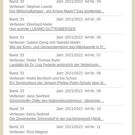
Band:
33
Jahr:
2021/2022
Art-Nr.:
04
Verfasser: Stephan Lawall
Der Wirtschaftsmaier - ein Krisen-Maier? Das württembe...
Band:
33
Jahr:
2021/2022
Art-Nr.:
05
Verfasser: Eberhard Abele
Hier wohnte LUDWIG GUTTENBERGER
Band:
33
Jahr:
2021/2022
Art-Nr.:
06
Verfasser: Sabine Deeg und Valeska Martin
Wie die Kreis- und Gemeindereform das Altbekannte in Fr...
Band:
33
Jahr:
2021/2022
Art-Nr.:
07
Verfasser: Dieter Thomas Kuhn
Laudatio für Dr. Lisa Federle anlässlich der Verleihung...
Band:
33
Jahr:
2021/2022
Art-Nr.:
08
Verfasser: André Bordisch und Ina Schulz
Ein Seminarkurs der Johann-Philipp-Palm-Schule über di...
Band:
33
Jahr:
2021/2022
Art-Nr.:
09
Verfasser: Jana Seefried
Schorndorfer Opfer des Nationalsozialismus - Ideologie ...
Band:
33
Jahr:
2021/2022
Art-Nr.:
10
Verfasser: Asina Seibold
Die Ziegelwerke Schorndorf in der nachkriegszeit (Abstr...
Band:
33
Jahr:
2021/2022
Art-Nr.:
11
Verfasser: Rico Wagner