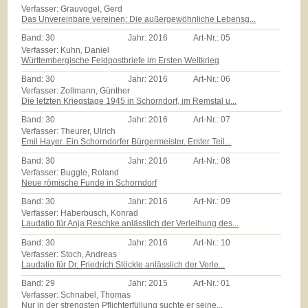
Verfasser: Grauvogel, Gerd
Das Unvereinbare vereinen: Die außergewöhnliche Lebensg...
Band:
30
Jahr:
2016
Art-Nr.:
05
Verfasser: Kuhn, Daniel
Württembergische Feldpostbriefe im Ersten Weltkrieg
Band:
30
Jahr:
2016
Art-Nr.:
06
Verfasser: Zollmann, Günther
Die letzten Kriegstage 1945 in Schorndorf, im Remstal u...
Band:
30
Jahr:
2016
Art-Nr.:
07
Verfasser: Theurer, Ulrich
Emil Hayer. Ein Schorndorfer Bürgermeister. Erster Teil...
Band:
30
Jahr:
2016
Art-Nr.:
08
Verfasser: Buggle, Roland
Neue römische Funde in Schorndorf
Band:
30
Jahr:
2016
Art-Nr.:
09
Verfasser: Haberbusch, Konrad
Laudatio für Anja Reschke anlässlich der Verleihung des...
Band:
30
Jahr:
2016
Art-Nr.:
10
Verfasser: Stoch, Andreas
Laudatio für Dr. Friedrich Stöckle anlässlich der Verle...
Band:
29
Jahr:
2015
Art-Nr.:
01
Verfasser: Schnabel, Thomas
Nur in der strengsten Pflichterfüllung suchte er seine...