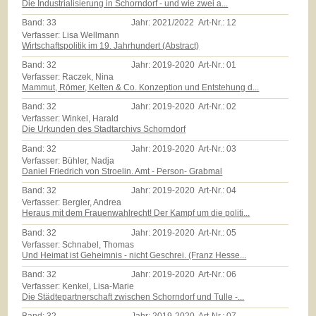
Die Industrialisierung in Schorndorf - und wie zwei a...
Band:
33
Jahr:
2021/2022
Art-Nr.:
12
Verfasser: Lisa Wellmann
Wirtschaftspolitik im 19. Jahrhundert (Abstract)
Band:
32
Jahr:
2019-2020
Art-Nr.:
01
Verfasser: Raczek, Nina
Mammut, Römer, Kelten & Co. Konzeption und Entstehung d...
Band:
32
Jahr:
2019-2020
Art-Nr.:
02
Verfasser: Winkel, Harald
Die Urkunden des Stadtarchivs Schorndorf
Band:
32
Jahr:
2019-2020
Art-Nr.:
03
Verfasser: Bühler, Nadja
Daniel Friedrich von Stroelin. Amt - Person- Grabmal
Band:
32
Jahr:
2019-2020
Art-Nr.:
04
Verfasser: Bergler, Andrea
Heraus mit dem Frauenwahlrecht! Der Kampf um die politi...
Band:
32
Jahr:
2019-2020
Art-Nr.:
05
Verfasser: Schnabel, Thomas
Und Heimat ist Geheimnis - nicht Geschrei. (Franz Hesse...
Band:
32
Jahr:
2019-2020
Art-Nr.:
06
Verfasser: Kenkel, Lisa-Marie
Die Städtepartnerschaft zwischen Schorndorf und Tulle -...