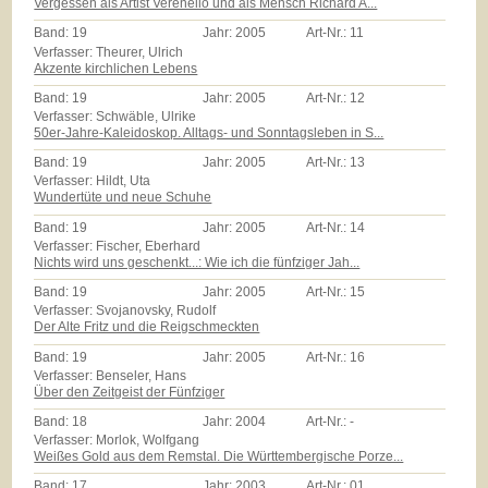
Vergessen als Artist Verenello und als Mensch Richard A...
Band:
19
Jahr:
2005
Art-Nr.:
11
Verfasser: Theurer, Ulrich
Akzente kirchlichen Lebens
Band:
19
Jahr:
2005
Art-Nr.:
12
Verfasser: Schwäble, Ulrike
50er-Jahre-Kaleidoskop. Alltags- und Sonntagsleben in S...
Band:
19
Jahr:
2005
Art-Nr.:
13
Verfasser: Hildt, Uta
Wundertüte und neue Schuhe
Band:
19
Jahr:
2005
Art-Nr.:
14
Verfasser: Fischer, Eberhard
Nichts wird uns geschenkt...: Wie ich die fünfziger Jah...
Band:
19
Jahr:
2005
Art-Nr.:
15
Verfasser: Svojanovsky, Rudolf
Der Alte Fritz und die Reigschmeckten
Band:
19
Jahr:
2005
Art-Nr.:
16
Verfasser: Benseler, Hans
Über den Zeitgeist der Fünfziger
Band:
18
Jahr:
2004
Art-Nr.:
-
Verfasser: Morlok, Wolfgang
Weißes Gold aus dem Remstal. Die Württembergische Porze...
Band:
17
Jahr:
2003
Art-Nr.:
01