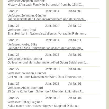
Verfasser: Anspach, Kenneth
History of Anspach Family in Schorndorf from the 19th C...
Band:
28
Jahr:
2014
Art-Nr.:
09
Verfasser: Zollmann, Günther
Zur Geschichte der Juden in Württemberg und der jüdisch...
Band:
28
Jahr:
2014
Art-Nr.:
10
Verfasser: Erker, Paul
Ernst Heinkel im Nationalsozialismus. Vortrag im Rahmen...
Band:
28
Jahr:
2014
Art-Nr.:
11
Verfasser: Krebs, Silke
Laudatio für Sina Trinkwalder anlässlich der Verleihung...
Band:
27
Jahr:
2013
Art-Nr.:
01
Verfasser: Stöckle, Frieder
Gottsucher und Menschenmaler: Alfred Georg Seidel zum 1...
Band:
27
Jahr:
2013
Art-Nr.:
02
Verfasser: Zollmann, Günther
Gott zu Ehr - dem Nächsten zur Wehr. Über Feuerwehre...
Band:
27
Jahr:
2013
Art-Nr.:
03
Verfasser: Abele, Eberhard
25 Jahre Kulturforum Schorndorf. Über den kulturellen A...
Band:
27
Jahr:
2013
Art-Nr.:
04
Verfasser: Dittler, Siegfried
Kultur macht reich. Festvortrag von Siegfried Dittler a...