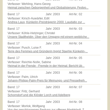
Verfasser: Wehling, Hans-Georg
Heimat zwischen Geborgenheit und Globalisierung. Festvo...
Band:
17
Jahr:
2003
Art-Nr.:
02
Verfasser: Kirsch-Auwärter, Edit
Andrea Laux, Künkelin-Preisträgerin 2000. Laudatio zur ...
Band:
17
Jahr:
2003
Art-Nr.:
03
Verfasser: Köhle-Hetzinger, Christel
Unsere Stadtheldin. Über den Umgang mit einem weibliche...
Band:
17
Jahr:
2003
Art-Nr.:
04
Verfasser: Pusch, Luise F.
Terre des Femmes und Gründerin Ingrid Staehle Künkelin-...
Band:
17
Jahr:
2003
Art-Nr.:
05
Verfasser: Reichle-Nolle, Sabine
Heimat in der Frende - Fremde in der Heimat. Bericht üb...
Band:
17
Jahr:
2003
Art-Nr.:
06
Verfasser: Palm, Ulrich
Johann-Philipp-Palm-Preis für Meinungs- und Pressefreih...
Band:
17
Jahr:
2003
Art-Nr.:
07
Verfasser: Fritz, Gerhard
Schorndorf und die Klöster Lorch und Adelberg
Band:
17
Jahr:
2003
Art-Nr.:
08
Verfasser: Morlok, Wolfgang
Von der geschlossenen Festung zur offenen Marktstadt. Z...