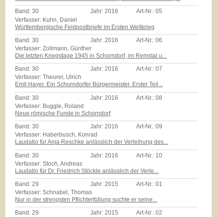
Band:
30
Jahr:
2016
Art-Nr.:
05
Verfasser: Kuhn, Daniel
Württembergische Feldpostbriefe im Ersten Weltkrieg
Band:
30
Jahr:
2016
Art-Nr.:
06
Verfasser: Zollmann, Günther
Die letzten Kriegstage 1945 in Schorndorf, im Remstal u...
Band:
30
Jahr:
2016
Art-Nr.:
07
Verfasser: Theurer, Ulrich
Emil Hayer. Ein Schorndorfer Bürgermeister. Erster Teil...
Band:
30
Jahr:
2016
Art-Nr.:
08
Verfasser: Buggle, Roland
Neue römische Funde in Schorndorf
Band:
30
Jahr:
2016
Art-Nr.:
09
Verfasser: Haberbusch, Konrad
Laudatio für Anja Reschke anlässlich der Verleihung des...
Band:
30
Jahr:
2016
Art-Nr.:
10
Verfasser: Stoch, Andreas
Laudatio für Dr. Friedrich Stöckle anlässlich der Verle...
Band:
29
Jahr:
2015
Art-Nr.:
01
Verfasser: Schnabel, Thomas
Nur in der strengsten Pflichterfüllung suchte er seine...
Band:
29
Jahr:
2015
Art-Nr.:
02