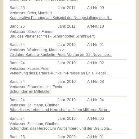
Band:
25
Jahr:
2011
Art-Nr.:
09
Verfasser: Beier, Manfred
Kooperative Planung am Beispiel der Neugestaltung des S...
Band:
25
Jahr:
2011
Art-Nr.:
10
Verfasser: Stöckle, Frieder
Bau des Piratenschiffes - Schorndorfer Schiffswerft
Band:
24
Jahr:
2010
Art-Nr.:
01
Verfasser: Wartenberg, Marion v.
25 Jahre Barbara-Künkelin-Preis. Vortrag am 22. Novembe...
Band:
24
Jahr:
2010
Art-Nr.:
02
Verfasser: Fauser, Peter
Verleihung des Barbara-Künkelin-Preises an Enja Riegel ...
Band:
24
Jahr:
2010
Art-Nr.:
03
Verfasser: Frauenknecht, Erwin
Schorndorf im Mittelalter
Band:
24
Jahr:
2010
Art-Nr.:
04
Verfasser: Zollmann, Günther
Bäuerliches Leben und Herrschaft auf dem Mittleren Schu...
Band:
24
Jahr:
2010
Art-Nr.:
05
Verfasser: Zollmann, Günther
Schorndorf, das Herzogtum Württemberg und der Dreißigjä...
Band:
23
Jahr:
2009
Art-Nr.:
01