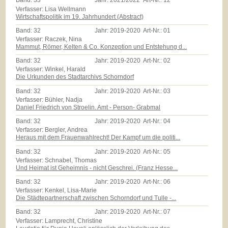
Band:
33
Jahr:
2021/2022
Art-Nr.:
12
Verfasser: Lisa Wellmann
Wirtschaftspolitik im 19. Jahrhundert (Abstract)
Band:
32
Jahr:
2019-2020
Art-Nr.:
01
Verfasser: Raczek, Nina
Mammut, Römer, Kelten & Co. Konzeption und Entstehung d...
Band:
32
Jahr:
2019-2020
Art-Nr.:
02
Verfasser: Winkel, Harald
Die Urkunden des Stadtarchivs Schorndorf
Band:
32
Jahr:
2019-2020
Art-Nr.:
03
Verfasser: Bühler, Nadja
Daniel Friedrich von Stroelin. Amt - Person- Grabmal
Band:
32
Jahr:
2019-2020
Art-Nr.:
04
Verfasser: Bergler, Andrea
Heraus mit dem Frauenwahlrecht! Der Kampf um die politi...
Band:
32
Jahr:
2019-2020
Art-Nr.:
05
Verfasser: Schnabel, Thomas
Und Heimat ist Geheimnis - nicht Geschrei. (Franz Hesse...
Band:
32
Jahr:
2019-2020
Art-Nr.:
06
Verfasser: Kenkel, Lisa-Marie
Die Städtepartnerschaft zwischen Schorndorf und Tulle -...
Band:
32
Jahr:
2019-2020
Art-Nr.:
07
Verfasser: Lamprecht, Christine