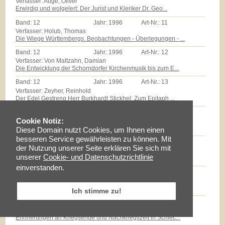
Verfasser: Auge, Oliver
Erwirdig und wolgelert: Der Jurist und Kleriker Dr. Geo...
Band:
12
Jahr:
1996
Art-Nr.:
11
Verfasser: Holub, Thomas
Die Wiege Württembergs. Beobachtungen - Überlegungen - ...
Band:
12
Jahr:
1996
Art-Nr.:
12
Verfasser: Von Maltzahn, Damian
Die Entwicklung der Schorndorfer Kirchenmusik bis zum E...
Band:
12
Jahr:
1996
Art-Nr.:
13
Verfasser: Zeyher, Reinhold
Der Edel Gestreng Herr Burkhardt Stickhel: Zum Epitaph ...
Band:
12
Jahr:
1996
Art-Nr.:
14
Verfasser: Zollmann, Günther
Cookie Notiz:
Massenarmut und landwirtschaftliche Reformen auf dem Sc...
Diese Domain nutzt Cookies, um Ihnen einen
besseren Service gewährleisten zu können. Mit
Band:
12
Jahr:
1996
Art-Nr.:
15
der Nutzung unserer Seite erklären Sie sich mit
Verfasser: Milz, Thomas
unserer
Cookie- und Datenschutzrichtlinie
Götz E.Hübner - ein experimenteller Geschichtspraktiker...
einverstanden.
Band:
12
Jahr:
1996
Art-Nr.:
16
Verfasser: Braun, Lise
Maria Schloz
Ich stimme zu!
Band:
12
Jahr:
1996
Art-Nr.:
17
Verfasser: Fischer, Erhard
Erinnerungen an Kriegsende und Nachkriegszeit in Schlec...