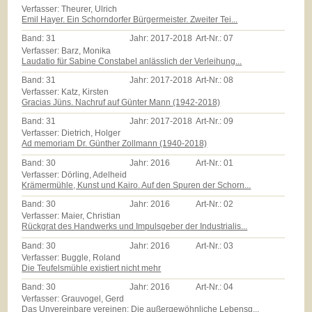
Verfasser: Theurer, Ulrich
Emil Hayer. Ein Schorndorfer Bürgermeister. Zweiter Tei...
Band:
31
Jahr:
2017-2018
Art-Nr.:
07
Verfasser: Barz, Monika
Laudatio für Sabine Constabel anlässlich der Verleihung...
Band:
31
Jahr:
2017-2018
Art-Nr.:
08
Verfasser: Katz, Kirsten
Gracias Jüns. Nachruf auf Günter Mann (1942-2018)
Band:
31
Jahr:
2017-2018
Art-Nr.:
09
Verfasser: Dietrich, Holger
Ad memoriam Dr. Günther Zollmann (1940-2018)
Band:
30
Jahr:
2016
Art-Nr.:
01
Verfasser: Dörling, Adelheid
Krämermühle, Kunst und Kairo. Auf den Spuren der Schorn...
Band:
30
Jahr:
2016
Art-Nr.:
02
Verfasser: Maier, Christian
Rückgrat des Handwerks und Impulsgeber der Industrialis...
Band:
30
Jahr:
2016
Art-Nr.:
03
Verfasser: Buggle, Roland
Die Teufelsmühle existiert nicht mehr
Band:
30
Jahr:
2016
Art-Nr.:
04
Verfasser: Grauvogel, Gerd
Das Unvereinbare vereinen: Die außergewöhnliche Lebensg...