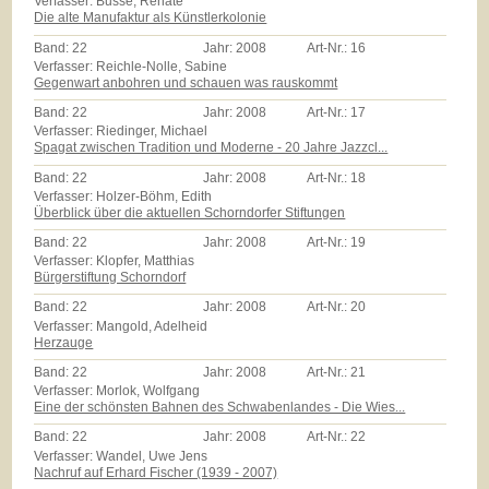
Verfasser: Busse, Renate
Die alte Manufaktur als Künstlerkolonie
Band:
22
Jahr:
2008
Art-Nr.:
16
Verfasser: Reichle-Nolle, Sabine
Gegenwart anbohren und schauen was rauskommt
Band:
22
Jahr:
2008
Art-Nr.:
17
Verfasser: Riedinger, Michael
Spagat zwischen Tradition und Moderne - 20 Jahre Jazzcl...
Band:
22
Jahr:
2008
Art-Nr.:
18
Verfasser: Holzer-Böhm, Edith
Überblick über die aktuellen Schorndorfer Stiftungen
Band:
22
Jahr:
2008
Art-Nr.:
19
Verfasser: Klopfer, Matthias
Bürgerstiftung Schorndorf
Band:
22
Jahr:
2008
Art-Nr.:
20
Verfasser: Mangold, Adelheid
Herzauge
Band:
22
Jahr:
2008
Art-Nr.:
21
Verfasser: Morlok, Wolfgang
Eine der schönsten Bahnen des Schwabenlandes - Die Wies...
Band:
22
Jahr:
2008
Art-Nr.:
22
Verfasser: Wandel, Uwe Jens
Nachruf auf Erhard Fischer (1939 - 2007)