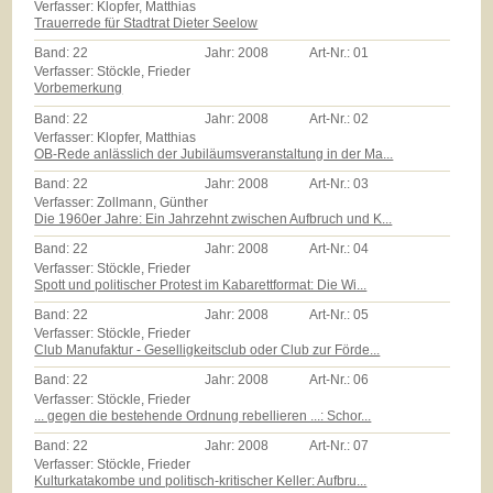
Verfasser: Klopfer, Matthias
Trauerrede für Stadtrat Dieter Seelow
Band:
22
Jahr:
2008
Art-Nr.:
01
Verfasser: Stöckle, Frieder
Vorbemerkung
Band:
22
Jahr:
2008
Art-Nr.:
02
Verfasser: Klopfer, Matthias
OB-Rede anlässlich der Jubiläumsveranstaltung in der Ma...
Band:
22
Jahr:
2008
Art-Nr.:
03
Verfasser: Zollmann, Günther
Die 1960er Jahre: Ein Jahrzehnt zwischen Aufbruch und K...
Band:
22
Jahr:
2008
Art-Nr.:
04
Verfasser: Stöckle, Frieder
Spott und politischer Protest im Kabarettformat: Die Wi...
Band:
22
Jahr:
2008
Art-Nr.:
05
Verfasser: Stöckle, Frieder
Club Manufaktur - Geselligkeitsclub oder Club zur Förde...
Band:
22
Jahr:
2008
Art-Nr.:
06
Verfasser: Stöckle, Frieder
... gegen die bestehende Ordnung rebellieren ...: Schor...
Band:
22
Jahr:
2008
Art-Nr.:
07
Verfasser: Stöckle, Frieder
Kulturkatakombe und politisch-kritischer Keller: Aufbru...