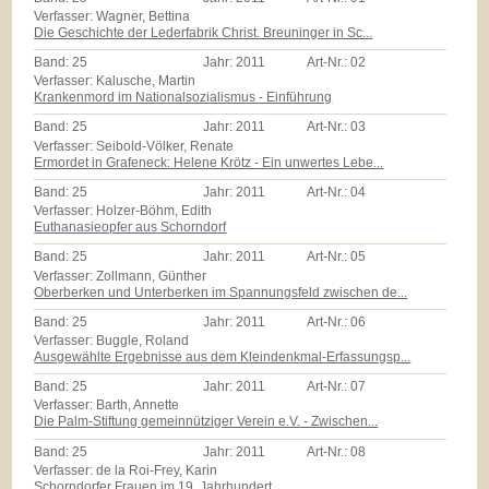
Verfasser: Wagner, Bettina
Die Geschichte der Lederfabrik Christ. Breuninger in Sc...
Band:
25
Jahr:
2011
Art-Nr.:
02
Verfasser: Kalusche, Martin
Krankenmord im Nationalsozialismus - Einführung
Band:
25
Jahr:
2011
Art-Nr.:
03
Verfasser: Seibold-Völker, Renate
Ermordet in Grafeneck: Helene Krötz - Ein unwertes Lebe...
Band:
25
Jahr:
2011
Art-Nr.:
04
Verfasser: Holzer-Böhm, Edith
Euthanasieopfer aus Schorndorf
Band:
25
Jahr:
2011
Art-Nr.:
05
Verfasser: Zollmann, Günther
Oberberken und Unterberken im Spannungsfeld zwischen de...
Band:
25
Jahr:
2011
Art-Nr.:
06
Verfasser: Buggle, Roland
Ausgewählte Ergebnisse aus dem Kleindenkmal-Erfassungsp...
Band:
25
Jahr:
2011
Art-Nr.:
07
Verfasser: Barth, Annette
Die Palm-Stiftung gemeinnütziger Verein e.V. - Zwischen...
Band:
25
Jahr:
2011
Art-Nr.:
08
Verfasser: de la Roi-Frey, Karin
Schorndorfer Frauen im 19. Jahrhundert