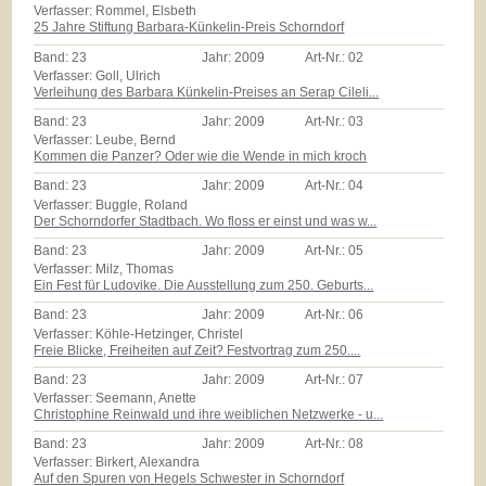
Verfasser: Rommel, Elsbeth
25 Jahre Stiftung Barbara-Künkelin-Preis Schorndorf
Band:
23
Jahr:
2009
Art-Nr.:
02
Verfasser: Goll, Ulrich
Verleihung des Barbara Künkelin-Preises an Serap Cileli...
Band:
23
Jahr:
2009
Art-Nr.:
03
Verfasser: Leube, Bernd
Kommen die Panzer? Oder wie die Wende in mich kroch
Band:
23
Jahr:
2009
Art-Nr.:
04
Verfasser: Buggle, Roland
Der Schorndorfer Stadtbach. Wo floss er einst und was w...
Band:
23
Jahr:
2009
Art-Nr.:
05
Verfasser: Milz, Thomas
Ein Fest für Ludovike. Die Ausstellung zum 250. Geburts...
Band:
23
Jahr:
2009
Art-Nr.:
06
Verfasser: Köhle-Hetzinger, Christel
Freie Blicke, Freiheiten auf Zeit? Festvortrag zum 250....
Band:
23
Jahr:
2009
Art-Nr.:
07
Verfasser: Seemann, Anette
Christophine Reinwald und ihre weiblichen Netzwerke - u...
Band:
23
Jahr:
2009
Art-Nr.:
08
Verfasser: Birkert, Alexandra
Auf den Spuren von Hegels Schwester in Schorndorf