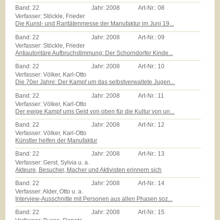
Band:
22
Jahr:
2008
Art-Nr.:
08
Verfasser: Stöckle, Frieder
Die Kunst- und Raritätenmesse der Manufaktur im Juni 19...
Band:
22
Jahr:
2008
Art-Nr.:
09
Verfasser: Stöckle, Frieder
Antiautoritäre Aufbruchstimmung: Der Schorndorfer Kinde...
Band:
22
Jahr:
2008
Art-Nr.:
10
Verfasser: Völker, Karl-Otto
Die 70er Jahre: Der Kampf um das selbstverwaltete Jugen...
Band:
22
Jahr:
2008
Art-Nr.:
11
Verfasser: Völker, Karl-Otto
Der ewige Kampf ums Geld von oben für die Kultur von un...
Band:
22
Jahr:
2008
Art-Nr.:
12
Verfasser: Völker, Karl-Otto
Künstler helfen der Manufaktur
Band:
22
Jahr:
2008
Art-Nr.:
13
Verfasser: Gerst, Sylvia u. a.
Akteure, Besucher, Macher und Aktivisten erinnern sich
Band:
22
Jahr:
2008
Art-Nr.:
14
Verfasser: Alder, Otto u. a.
Interview-Ausschnitte mit Personen aus allen Phasen soz...
Band:
22
Jahr:
2008
Art-Nr.:
15