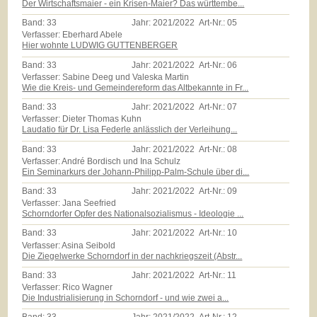
Der Wirtschaftsmaier - ein Krisen-Maier? Das württembe...
Band:
33
Jahr:
2021/2022
Art-Nr.:
05
Verfasser: Eberhard Abele
Hier wohnte LUDWIG GUTTENBERGER
Band:
33
Jahr:
2021/2022
Art-Nr.:
06
Verfasser: Sabine Deeg und Valeska Martin
Wie die Kreis- und Gemeindereform das Altbekannte in Fr...
Band:
33
Jahr:
2021/2022
Art-Nr.:
07
Verfasser: Dieter Thomas Kuhn
Laudatio für Dr. Lisa Federle anlässlich der Verleihung...
Band:
33
Jahr:
2021/2022
Art-Nr.:
08
Verfasser: André Bordisch und Ina Schulz
Ein Seminarkurs der Johann-Philipp-Palm-Schule über di...
Band:
33
Jahr:
2021/2022
Art-Nr.:
09
Verfasser: Jana Seefried
Schorndorfer Opfer des Nationalsozialismus - Ideologie ...
Band:
33
Jahr:
2021/2022
Art-Nr.:
10
Verfasser: Asina Seibold
Die Ziegelwerke Schorndorf in der nachkriegszeit (Abstr...
Band:
33
Jahr:
2021/2022
Art-Nr.:
11
Verfasser: Rico Wagner
Die Industrialisierung in Schorndorf - und wie zwei a...