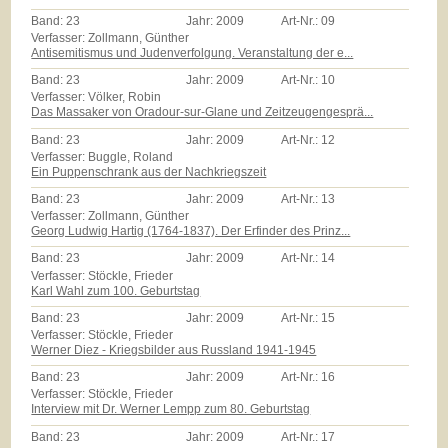
Band:
23
Jahr:
2009
Art-Nr.:
09
Verfasser: Zollmann, Günther
Antisemitismus und Judenverfolgung. Veranstaltung der e...
Band:
23
Jahr:
2009
Art-Nr.:
10
Verfasser: Völker, Robin
Das Massaker von Oradour-sur-Glane und Zeitzeugengesprä...
Band:
23
Jahr:
2009
Art-Nr.:
12
Verfasser: Buggle, Roland
Ein Puppenschrank aus der Nachkriegszeit
Band:
23
Jahr:
2009
Art-Nr.:
13
Verfasser: Zollmann, Günther
Georg Ludwig Hartig (1764-1837). Der Erfinder des Prinz...
Band:
23
Jahr:
2009
Art-Nr.:
14
Verfasser: Stöckle, Frieder
Karl Wahl zum 100. Geburtstag
Band:
23
Jahr:
2009
Art-Nr.:
15
Verfasser: Stöckle, Frieder
Werner Diez - Kriegsbilder aus Russland 1941-1945
Band:
23
Jahr:
2009
Art-Nr.:
16
Verfasser: Stöckle, Frieder
Interview mit Dr. Werner Lempp zum 80. Geburtstag
Band:
23
Jahr:
2009
Art-Nr.:
17