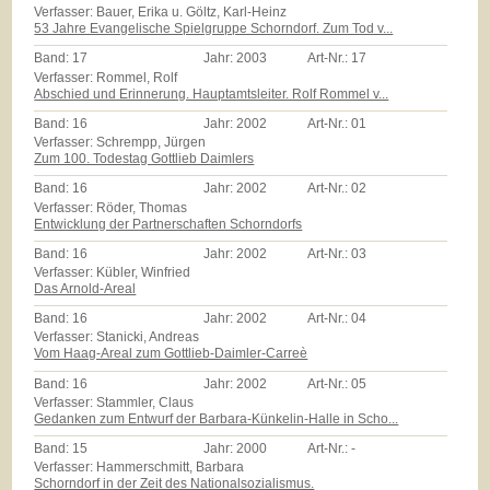
Verfasser: Bauer, Erika u. Göltz, Karl-Heinz
53 Jahre Evangelische Spielgruppe Schorndorf. Zum Tod v...
Band:
17
Jahr:
2003
Art-Nr.:
17
Verfasser: Rommel, Rolf
Abschied und Erinnerung. Hauptamtsleiter. Rolf Rommel v...
Band:
16
Jahr:
2002
Art-Nr.:
01
Verfasser: Schrempp, Jürgen
Zum 100. Todestag Gottlieb Daimlers
Band:
16
Jahr:
2002
Art-Nr.:
02
Verfasser: Röder, Thomas
Entwicklung der Partnerschaften Schorndorfs
Band:
16
Jahr:
2002
Art-Nr.:
03
Verfasser: Kübler, Winfried
Das Arnold-Areal
Band:
16
Jahr:
2002
Art-Nr.:
04
Verfasser: Stanicki, Andreas
Vom Haag-Areal zum Gottlieb-Daimler-Carreè
Band:
16
Jahr:
2002
Art-Nr.:
05
Verfasser: Stammler, Claus
Gedanken zum Entwurf der Barbara-Künkelin-Halle in Scho...
Band:
15
Jahr:
2000
Art-Nr.:
-
Verfasser: Hammerschmitt, Barbara
Schorndorf in der Zeit des Nationalsozialismus.