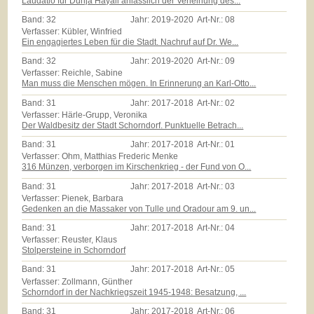
Laudatio für Dunja Hayali anlässlich der Verleihung des...
Band:
32
Jahr:
2019-2020
Art-Nr.:
08
Verfasser: Kübler, Winfried
Ein engagiertes Leben für die Stadt. Nachruf auf Dr. We...
Band:
32
Jahr:
2019-2020
Art-Nr.:
09
Verfasser: Reichle, Sabine
Man muss die Menschen mögen. In Erinnerung an Karl-Otto...
Band:
31
Jahr:
2017-2018
Art-Nr.:
02
Verfasser: Härle-Grupp, Veronika
Der Waldbesitz der Stadt Schorndorf. Punktuelle Betrach...
Band:
31
Jahr:
2017-2018
Art-Nr.:
01
Verfasser: Ohm, Matthias Frederic Menke
316 Münzen, verborgen im Kirschenkrieg - der Fund von O...
Band:
31
Jahr:
2017-2018
Art-Nr.:
03
Verfasser: Pienek, Barbara
Gedenken an die Massaker von Tulle und Oradour am 9. un...
Band:
31
Jahr:
2017-2018
Art-Nr.:
04
Verfasser: Reuster, Klaus
Stolpersteine in Schorndorf
Band:
31
Jahr:
2017-2018
Art-Nr.:
05
Verfasser: Zollmann, Günther
Schorndorf in der Nachkriegszeit 1945-1948: Besatzung, ...
Band:
31
Jahr:
2017-2018
Art-Nr.:
06