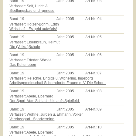
Band:
19
Jahr:
2005
Art-Nr.:
03
Verfasser: Seif, Ulrich A.
Siedlungsbau und -genese
Band:
19
Jahr:
2005
Art-Nr.:
04
Verfasser: Holzer-Böhm, Edith
Wirtschaft - Es geht aufwärts!
Band:
19
Jahr:
2005
Art-Nr.:
05
Verfasser: Eisenbraun, Helmut
Die (Volks-)Schule
Band:
19
Jahr:
2005
Art-Nr.:
06
Verfasser: Frieder Stöckle
Das Kulturleben
Band:
19
Jahr:
2005
Art-Nr.:
07
Verfasser: Reischle, Brigitte u. Wichering, Ingeborg
Arbeitsgemeinschaft Schorndorfer Frauen e. V. Die Schor...
Band:
19
Jahr:
2005
Art-Nr.:
08
Verfasser: Abele, Eberhard
Der Sport. Vom Schlachtfeld aufs Spielfeld.
Band:
19
Jahr:
2005
Art-Nr.:
09
Verfasser: Wöhrle, Jürgen u. Ehmann, Volker
Vereinssport - Sportvereine
Band:
19
Jahr:
2005
Art-Nr.:
10
Verfasser: Abele, Eberhard