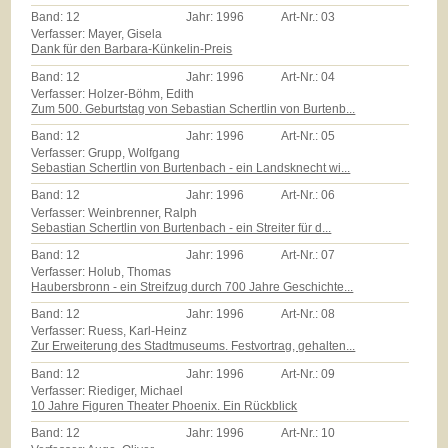
Band:
12
Jahr:
1996
Art-Nr.:
03
Verfasser: Mayer, Gisela
Dank für den Barbara-Künkelin-Preis
Band:
12
Jahr:
1996
Art-Nr.:
04
Verfasser: Holzer-Böhm, Edith
Zum 500. Geburtstag von Sebastian Schertlin von Burtenb...
Band:
12
Jahr:
1996
Art-Nr.:
05
Verfasser: Grupp, Wolfgang
Sebastian Schertlin von Burtenbach - ein Landsknecht wi...
Band:
12
Jahr:
1996
Art-Nr.:
06
Verfasser: Weinbrenner, Ralph
Sebastian Schertlin von Burtenbach - ein Streiter für d...
Band:
12
Jahr:
1996
Art-Nr.:
07
Verfasser: Holub, Thomas
Haubersbronn - ein Streifzug durch 700 Jahre Geschichte...
Band:
12
Jahr:
1996
Art-Nr.:
08
Verfasser: Ruess, Karl-Heinz
Zur Erweiterung des Stadtmuseums. Festvortrag, gehalten...
Band:
12
Jahr:
1996
Art-Nr.:
09
Verfasser: Riediger, Michael
10 Jahre Figuren Theater Phoenix. Ein Rückblick
Band:
12
Jahr:
1996
Art-Nr.:
10