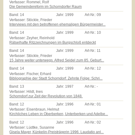
Verfasser: Rommel, Rolf
Die Gemeindereform im Schorndorfer Raum
Band:
14
Jahr:
1999
Art-Nr.:
09
Verfasser: Stöckle, Frieder
Interviews mit den betroffenen ehemaligen Bürgermeister...
Band:
14
Jahr:
1999
Art-Nr.:
10
Verfasser: Zeyher, Reinhold
Rätselhafte Ritzzeichnungen im Burgschloß entdeckt
Band:
14
Jahr:
1999
Art-Nr.:
11
Verfasser: Stöckle, Frieder
15 Jahre weiter unterwegs. Alfred Seidel zum 85. Geburt...
Band:
14
Jahr:
1999
Art-Nr.:
12
Verfasser: Fischer, Erhard
Bibliographie der Stadt Schorndorf. Zehnte Folge: Schri...
Band:
13
Jahr:
1997
Art-Nr.:
-
Verfasser: Hildt, Ines
Schorndorf zur Zeit der Revolution von 1848.
Band:
12
Jahr:
1996
Art-Nr.:
01
Verfasser: Eisenbraun, Helmut
Kirchliches Leben in Oberberken, Unterberken und Adelbe...
Band:
12
Jahr:
1996
Art-Nr.:
02
Verfasser: Lüdtke, Susanne
Gisela Mayer, Künkelin-Preisträgerin 1996. Laudatio anl...