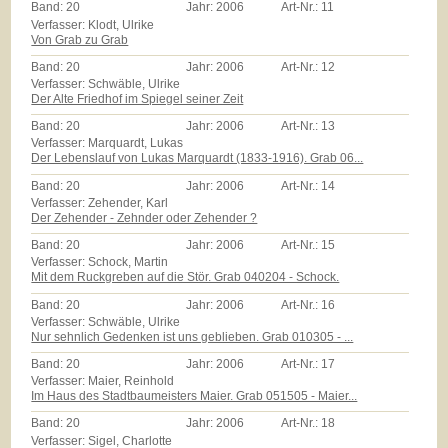
Band:
20
Jahr:
2006
Art-Nr.:
11
Verfasser: Klodt, Ulrike
Von Grab zu Grab
Band:
20
Jahr:
2006
Art-Nr.:
12
Verfasser: Schwäble, Ulrike
Der Alte Friedhof im Spiegel seiner Zeit
Band:
20
Jahr:
2006
Art-Nr.:
13
Verfasser: Marquardt, Lukas
Der Lebenslauf von Lukas Marquardt (1833-1916). Grab 06...
Band:
20
Jahr:
2006
Art-Nr.:
14
Verfasser: Zehender, Karl
Der Zehender - Zehnder oder Zehender ?
Band:
20
Jahr:
2006
Art-Nr.:
15
Verfasser: Schock, Martin
Mit dem Ruckgreben auf die Stör. Grab 040204 - Schock.
Band:
20
Jahr:
2006
Art-Nr.:
16
Verfasser: Schwäble, Ulrike
Nur sehnlich Gedenken ist uns geblieben. Grab 010305 - ...
Band:
20
Jahr:
2006
Art-Nr.:
17
Verfasser: Maier, Reinhold
Im Haus des Stadtbaumeisters Maier. Grab 051505 - Maier...
Band:
20
Jahr:
2006
Art-Nr.:
18
Verfasser: Sigel, Charlotte