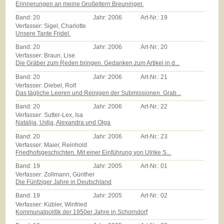
Erinnerungen an meine Großeltern Breuninger.
Band:
20
Jahr:
2006
Art-Nr.:
19
Verfasser: Sigel, Charlotte
Unsere Tante Fridel.
Band:
20
Jahr:
2006
Art-Nr.:
20
Verfasser: Braun, Lise
Die Gräber zum Reden bringen. Gedanken zum Artikel in d...
Band:
20
Jahr:
2006
Art-Nr.:
21
Verfasser: Diebel, Rolf
Das tägliche Leeren und Reinigen der Submissionen. Grab...
Band:
20
Jahr:
2006
Art-Nr.:
22
Verfasser: Sutter-Lex, Isa
Natalija, Ustja, Alexandra und Olga
Band:
20
Jahr:
2006
Art-Nr.:
23
Verfasser: Maier, Reinhold
Friedhofsgeschichten. Mit einer Einführung von Ulrike S...
Band:
19
Jahr:
2005
Art-Nr.:
01
Verfasser: Zollmann, Günther
Die Fünfziger Jahre in Deutschland
Band:
19
Jahr:
2005
Art-Nr.:
02
Verfasser: Kübler, Winfried
Kommunalpolitik der 1950er Jahre in Schorndorf