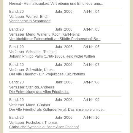
Heimat - Heimatlosigkeit: Vertreibung und Eingliederung...
Band:
20
Jahr:
2006
Art-Nr.:
04
Verfasser: Wenzel, Erich
Vertriebene in Schorndorf
Band:
20
Jahr:
2006
Art-Nr.:
05
Verfasser: Meng, Walter u. Koch, Karl-Heinz
Von kirchlicher Patenschaft zur Städte-Partnerschaft Sc...
Band:
20
Jahr:
2006
Art-Nr.:
06
Verfasser: Schnabel, Thomas
Johann Philipp Palm (1766-1806). Held wider Willlen
Band:
20
Jahr:
2006
Art-Nr.:
07
Verfasser: Schwäble, Ulroke
Der Alte Friedhof - Ein Projekt des Kulturforums
Band:
20
Jahr:
2006
Art-Nr.:
08
Verfasser: Stanicki, Andreas
Die Entwicklung des Alten Friedhofes
Band:
20
Jahr:
2006
Art-Nr.:
09
Verfasser: Mann, Günther
Der Alte Friedhof als Kulturdenkmal. Das Ensemble um de...
Band:
20
Jahr:
2006
Art-Nr.:
10
Verfasser: Fuchsloch, Thomas
Christliche Symbole auf dem Alten Friedhof