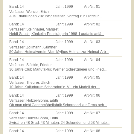
Band:
14
Jahr:
1999
Art-Nr.:
01
Verfasser: Wenzel, Erich
Aus Erfahrungen Zukunft gestalten. Vortrag zur Eröffnun...
Band:
14
Jahr:
1999
Art-Nr.:
02
Verfasser: Steinhauer, Margret
Heidi Gauch, Künkelin-Preisträgerin 1998. Laudatio anlä...
Band:
14
Jahr:
1999
Art-Nr.:
03
Verfasser: Zollmann, Günther
50 Jahre Heimatverein: Vom Mythos Heimat zur Heimat-Arb...
Band:
14
Jahr:
1999
Art-Nr.:
04
Verfasser: Stöckle, Frieder
30 Jahre Club Manufaktur. Werner Schretzmeier und Fried...
Band:
14
Jahr:
1999
Art-Nr.:
05
Verfasser: Theurer, Ulrich
10 Jahre Kulturforum Schorndorf e. V. - ein Modell der ...
Band:
14
Jahr:
1999
Art-Nr.:
06
Verfasser: Holzer-Böhm, Edith
Ob man nicht Gartenmöbelfabrik Schorndorf zur Firma neh...
Band:
14
Jahr:
1999
Art-Nr.:
07
Verfasser: Holzer-Böhm, Edith
Zwischen 48 Grad, 43 Minuten, 24 Sekunden und 53 Minute...
Band:
14
Jahr:
1999
Art-Nr.:
08