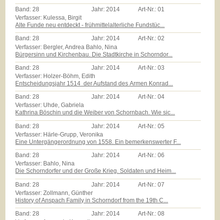
Band:
28
Jahr:
2014
Art-Nr.:
01
Verfasser: Kulessa, Birgit
Alte Funde neu entdeckt - frühmittelalterliche Fundstüc...
Band:
28
Jahr:
2014
Art-Nr.:
02
Verfasser: Bergler, Andrea Bahlo, Nina
Bürgersinn und Kirchenbau. Die Stadtkirche in Schorndor...
Band:
28
Jahr:
2014
Art-Nr.:
03
Verfasser: Holzer-Böhm, Edith
Entscheidungsjahr 1514  der Aufstand des Armen Konrad...
Band:
28
Jahr:
2014
Art-Nr.:
04
Verfasser: Uhde, Gabriela
Kathrina Böschin und die Weiber von Schornbach. Wie sic...
Band:
28
Jahr:
2014
Art-Nr.:
05
Verfasser: Härle-Grupp, Veronika
Eine Untergängerordnung von 1558. Ein bemerkenswerter F...
Band:
28
Jahr:
2014
Art-Nr.:
06
Verfasser: Bahlo, Nina
Die Schorndorfer und der Große Krieg. Soldaten und Heim...
Band:
28
Jahr:
2014
Art-Nr.:
07
Verfasser: Zollmann, Günther
History of Anspach Family in Schorndorf from the 19th C...
Band:
28
Jahr:
2014
Art-Nr.:
08