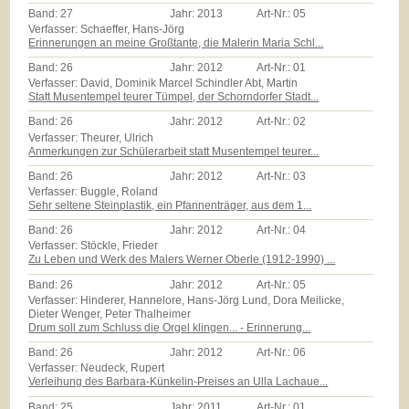
Band:
27
Jahr:
2013
Art-Nr.:
05
Verfasser: Schaeffer, Hans-Jörg
Erinnerungen an meine Großtante, die Malerin Maria Schl...
Band:
26
Jahr:
2012
Art-Nr.:
01
Verfasser: David, Dominik Marcel Schindler Abt, Martin
Statt Musentempel teurer Tümpel, der Schorndorfer Stadt...
Band:
26
Jahr:
2012
Art-Nr.:
02
Verfasser: Theurer, Ulrich
Anmerkungen zur Schülerarbeit statt Musentempel teurer...
Band:
26
Jahr:
2012
Art-Nr.:
03
Verfasser: Buggle, Roland
Sehr seltene Steinplastik, ein Pfannenträger, aus dem 1...
Band:
26
Jahr:
2012
Art-Nr.:
04
Verfasser: Stöckle, Frieder
Zu Leben und Werk des Malers Werner Oberle (1912-1990) ...
Band:
26
Jahr:
2012
Art-Nr.:
05
Verfasser: Hinderer, Hannelore, Hans-Jörg Lund, Dora Meilicke,
Dieter Wenger, Peter Thalheimer
Drum soll zum Schluss die Orgel klingen... - Erinnerung...
Band:
26
Jahr:
2012
Art-Nr.:
06
Verfasser: Neudeck, Rupert
Verleihung des Barbara-Künkelin-Preises an Ulla Lachaue...
Band:
25
Jahr:
2011
Art-Nr.:
01