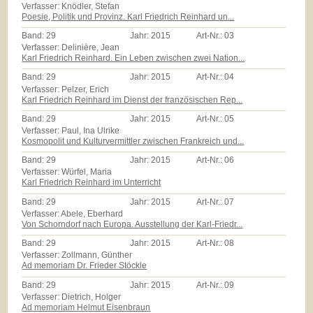
Verfasser: Knödler, Stefan
Poesie, Politik und Provinz. Karl Friedrich Reinhard un...
Band:
29
Jahr:
2015
Art-Nr.:
03
Verfasser: Delinière, Jean
Karl Friedrich Reinhard. Ein Leben zwischen zwei Nation...
Band:
29
Jahr:
2015
Art-Nr.:
04
Verfasser: Pelzer, Erich
Karl Friedrich Reinhard im Dienst der französischen Rep...
Band:
29
Jahr:
2015
Art-Nr.:
05
Verfasser: Paul, Ina Ulrike
Kosmopolit und Kulturvermittler zwischen Frankreich und...
Band:
29
Jahr:
2015
Art-Nr.:
06
Verfasser: Würfel, Maria
Karl Friedrich Reinhard im Unterricht
Band:
29
Jahr:
2015
Art-Nr.:
07
Verfasser: Abele, Eberhard
Von Schorndorf nach Europa. Ausstellung der Karl-Friedr...
Band:
29
Jahr:
2015
Art-Nr.:
08
Verfasser: Zollmann, Günther
Ad memoriam Dr. Frieder Stöckle
Band:
29
Jahr:
2015
Art-Nr.:
09
Verfasser: Dietrich, Holger
Ad memoriam Helmut Eisenbraun