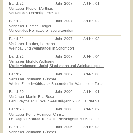
Band:
21
Jahr:
2007
Art-Nr.:
01
Verfasser: Klopfer, Matthias
Vorwort des Oberbürgermeisters
Band:
21
Jahr:
2007
Art-Nr.:
02
Verfasser: Dietrich, Holger
Vorwort des Heimatvereinsvorsitzenden
Band:
21
Jahr:
2007
Art-Nr.:
03
Verfasser: Hauber, Hermann
Weinbau und Weinhandel in Schorndorf
Band:
21
Jahr:
2007
Art-Nr.:
04
Verfasser: Morlok, Wolfgang
Martin Aichmann - Jurist, Staatsmann und Weinbauexperte
Band:
21
Jahr:
2007
Art-Nr.:
06
Verfasser: Zollmann, Günther
Weiler: Ein schwäbisches Bauerndorf im Wandel der Zeite...
Band:
20
Jahr:
2006
Art-Nr.:
01
Verfasser: Martin, Rita Rosa
Leni Breymaier, Künkelin-Preisträgerin 2004. Laudatio z...
Band:
20
Jahr:
2006
Art-Nr.:
02
Verfasser: Köhle-Hezinger, Christel
Dr. Dagmar Konrad, Künkelin-Preisträgerin 2006. Laudati...
Band:
20
Jahr:
2006
Art-Nr.:
03
Verfasser: Zollmann, Günther