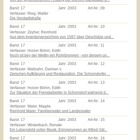
Band:
17
Jahr:
2003
Art-Nr.:
09
Verfasser: Rieg, Walter
Die Vorstadtstraße
Band:
17
Jahr:
2003
Art-Nr.:
10
Verfasser: Zeyher, Reinhold
Aus dem Inventurverzeichnis von 1587 über Geschütze und...
Band:
17
Jahr:
2003
Art-Nr.:
11
Verfasser: Holzer-Böhm, Edith
Noch ist bey der Wettin ein Rohrbronnen - von diesem un...
Band:
17
Jahr:
2003
Art-Nr.:
12
Verfasser: Maltzahn, Damian v.
Zwischen Aufklärung und Restauration. Die Schorndorfer ...
Band:
17
Jahr:
2003
Art-Nr.:
13
Verfasser: Holzer-Böhm, Edith
Zur Situation der Fremdarbeiter in Schorndorf während d...
Band:
17
Jahr:
2003
Art-Nr.:
14
Verfasser: Maier, Magda
Reinhold Maier: Familienvater und Landesvater
Band:
17
Jahr:
2003
Art-Nr.:
15
Verfasser: Winkelbach, Renate
Ein Lebensbild voller Musik. Erinnerungen an Alfred Vät...
Band:
17
Jahr:
2003
Art-Nr.:
16