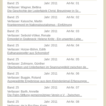
Band:
25
Jahr:
2011
Art-Nr.:
01
Verfasser: Wagner, Bettina
Die Geschichte der Lederfabrik Christ. Breuninger in Sc...
Band:
25
Jahr:
2011
Art-Nr.:
02
Verfasser: Kalusche, Martin
Krankenmord im Nationalsozialismus - Einführung
Band:
25
Jahr:
2011
Art-Nr.:
03
Verfasser: Seibold-Völker, Renate
Ermordet in Grafeneck: Helene Krötz - Ein unwertes Lebe...
Band:
25
Jahr:
2011
Art-Nr.:
04
Verfasser: Holzer-Böhm, Edith
Euthanasieopfer aus Schorndorf
Band:
25
Jahr:
2011
Art-Nr.:
05
Verfasser: Zollmann, Günther
Oberberken und Unterberken im Spannungsfeld zwischen de...
Band:
25
Jahr:
2011
Art-Nr.:
06
Verfasser: Buggle, Roland
Ausgewählte Ergebnisse aus dem Kleindenkmal-Erfassungsp...
Band:
25
Jahr:
2011
Art-Nr.:
07
Verfasser: Barth, Annette
Die Palm-Stiftung gemeinnütziger Verein e.V. - Zwischen...
Band:
25
Jahr:
2011
Art-Nr.:
08
Verfasser: de la Roi-Frey, Karin