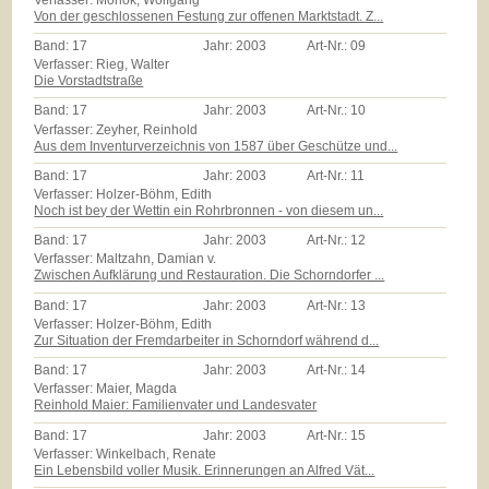
Von der geschlossenen Festung zur offenen Marktstadt. Z...
Band:
17
Jahr:
2003
Art-Nr.:
09
Verfasser: Rieg, Walter
Die Vorstadtstraße
Band:
17
Jahr:
2003
Art-Nr.:
10
Verfasser: Zeyher, Reinhold
Aus dem Inventurverzeichnis von 1587 über Geschütze und...
Band:
17
Jahr:
2003
Art-Nr.:
11
Verfasser: Holzer-Böhm, Edith
Noch ist bey der Wettin ein Rohrbronnen - von diesem un...
Band:
17
Jahr:
2003
Art-Nr.:
12
Verfasser: Maltzahn, Damian v.
Zwischen Aufklärung und Restauration. Die Schorndorfer ...
Band:
17
Jahr:
2003
Art-Nr.:
13
Verfasser: Holzer-Böhm, Edith
Zur Situation der Fremdarbeiter in Schorndorf während d...
Band:
17
Jahr:
2003
Art-Nr.:
14
Verfasser: Maier, Magda
Reinhold Maier: Familienvater und Landesvater
Band:
17
Jahr:
2003
Art-Nr.:
15
Verfasser: Winkelbach, Renate
Ein Lebensbild voller Musik. Erinnerungen an Alfred Vät...