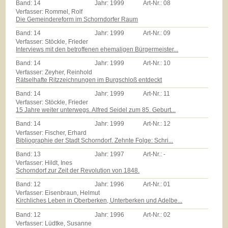
Band:
14
Jahr:
1999
Art-Nr.:
08
Verfasser: Rommel, Rolf
Die Gemeindereform im Schorndorfer Raum
Band:
14
Jahr:
1999
Art-Nr.:
09
Verfasser: Stöckle, Frieder
Interviews mit den betroffenen ehemaligen Bürgermeister...
Band:
14
Jahr:
1999
Art-Nr.:
10
Verfasser: Zeyher, Reinhold
Rätselhafte Ritzzeichnungen im Burgschloß entdeckt
Band:
14
Jahr:
1999
Art-Nr.:
11
Verfasser: Stöckle, Frieder
15 Jahre weiter unterwegs. Alfred Seidel zum 85. Geburt...
Band:
14
Jahr:
1999
Art-Nr.:
12
Verfasser: Fischer, Erhard
Bibliographie der Stadt Schorndorf. Zehnte Folge: Schri...
Band:
13
Jahr:
1997
Art-Nr.:
-
Verfasser: Hildt, Ines
Schorndorf zur Zeit der Revolution von 1848.
Band:
12
Jahr:
1996
Art-Nr.:
01
Verfasser: Eisenbraun, Helmut
Kirchliches Leben in Oberberken, Unterberken und Adelbe...
Band:
12
Jahr:
1996
Art-Nr.:
02
Verfasser: Lüdtke, Susanne