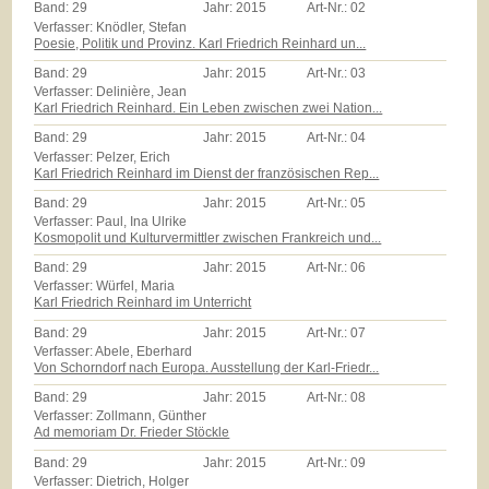
Band:
29
Jahr:
2015
Art-Nr.:
02
Verfasser: Knödler, Stefan
Poesie, Politik und Provinz. Karl Friedrich Reinhard un...
Band:
29
Jahr:
2015
Art-Nr.:
03
Verfasser: Delinière, Jean
Karl Friedrich Reinhard. Ein Leben zwischen zwei Nation...
Band:
29
Jahr:
2015
Art-Nr.:
04
Verfasser: Pelzer, Erich
Karl Friedrich Reinhard im Dienst der französischen Rep...
Band:
29
Jahr:
2015
Art-Nr.:
05
Verfasser: Paul, Ina Ulrike
Kosmopolit und Kulturvermittler zwischen Frankreich und...
Band:
29
Jahr:
2015
Art-Nr.:
06
Verfasser: Würfel, Maria
Karl Friedrich Reinhard im Unterricht
Band:
29
Jahr:
2015
Art-Nr.:
07
Verfasser: Abele, Eberhard
Von Schorndorf nach Europa. Ausstellung der Karl-Friedr...
Band:
29
Jahr:
2015
Art-Nr.:
08
Verfasser: Zollmann, Günther
Ad memoriam Dr. Frieder Stöckle
Band:
29
Jahr:
2015
Art-Nr.:
09
Verfasser: Dietrich, Holger