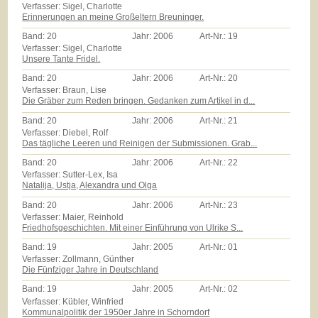
Verfasser: Sigel, Charlotte
Erinnerungen an meine Großeltern Breuninger.
Band:
20
Jahr:
2006
Art-Nr.:
19
Verfasser: Sigel, Charlotte
Unsere Tante Fridel.
Band:
20
Jahr:
2006
Art-Nr.:
20
Verfasser: Braun, Lise
Die Gräber zum Reden bringen. Gedanken zum Artikel in d...
Band:
20
Jahr:
2006
Art-Nr.:
21
Verfasser: Diebel, Rolf
Das tägliche Leeren und Reinigen der Submissionen. Grab...
Band:
20
Jahr:
2006
Art-Nr.:
22
Verfasser: Sutter-Lex, Isa
Natalija, Ustja, Alexandra und Olga
Band:
20
Jahr:
2006
Art-Nr.:
23
Verfasser: Maier, Reinhold
Friedhofsgeschichten. Mit einer Einführung von Ulrike S...
Band:
19
Jahr:
2005
Art-Nr.:
01
Verfasser: Zollmann, Günther
Die Fünfziger Jahre in Deutschland
Band:
19
Jahr:
2005
Art-Nr.:
02
Verfasser: Kübler, Winfried
Kommunalpolitik der 1950er Jahre in Schorndorf