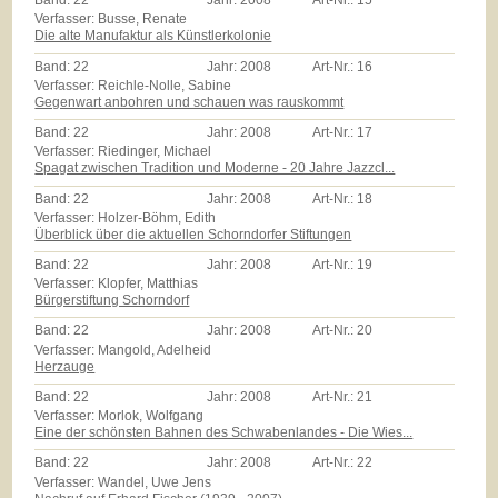
Band:
22
Jahr:
2008
Art-Nr.:
15
Verfasser: Busse, Renate
Die alte Manufaktur als Künstlerkolonie
Band:
22
Jahr:
2008
Art-Nr.:
16
Verfasser: Reichle-Nolle, Sabine
Gegenwart anbohren und schauen was rauskommt
Band:
22
Jahr:
2008
Art-Nr.:
17
Verfasser: Riedinger, Michael
Spagat zwischen Tradition und Moderne - 20 Jahre Jazzcl...
Band:
22
Jahr:
2008
Art-Nr.:
18
Verfasser: Holzer-Böhm, Edith
Überblick über die aktuellen Schorndorfer Stiftungen
Band:
22
Jahr:
2008
Art-Nr.:
19
Verfasser: Klopfer, Matthias
Bürgerstiftung Schorndorf
Band:
22
Jahr:
2008
Art-Nr.:
20
Verfasser: Mangold, Adelheid
Herzauge
Band:
22
Jahr:
2008
Art-Nr.:
21
Verfasser: Morlok, Wolfgang
Eine der schönsten Bahnen des Schwabenlandes - Die Wies...
Band:
22
Jahr:
2008
Art-Nr.:
22
Verfasser: Wandel, Uwe Jens