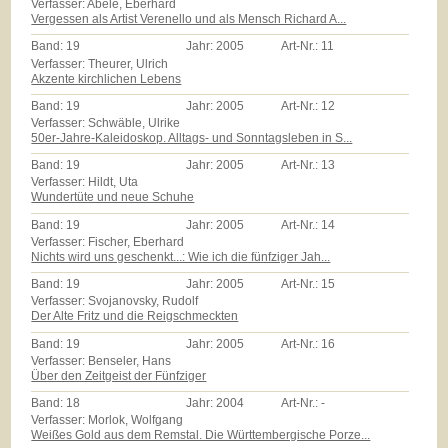
Verfasser: Abele, Eberhard
Vergessen als Artist Verenello und als Mensch Richard A...
Band:
19
Jahr:
2005
Art-Nr.:
11
Verfasser: Theurer, Ulrich
Akzente kirchlichen Lebens
Band:
19
Jahr:
2005
Art-Nr.:
12
Verfasser: Schwäble, Ulrike
50er-Jahre-Kaleidoskop. Alltags- und Sonntagsleben in S...
Band:
19
Jahr:
2005
Art-Nr.:
13
Verfasser: Hildt, Uta
Wundertüte und neue Schuhe
Band:
19
Jahr:
2005
Art-Nr.:
14
Verfasser: Fischer, Eberhard
Nichts wird uns geschenkt...: Wie ich die fünfziger Jah...
Band:
19
Jahr:
2005
Art-Nr.:
15
Verfasser: Svojanovsky, Rudolf
Der Alte Fritz und die Reigschmeckten
Band:
19
Jahr:
2005
Art-Nr.:
16
Verfasser: Benseler, Hans
Über den Zeitgeist der Fünfziger
Band:
18
Jahr:
2004
Art-Nr.:
-
Verfasser: Morlok, Wolfgang
Weißes Gold aus dem Remstal. Die Württembergische Porze...