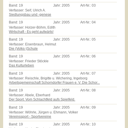
Band:
19
Jahr:
2005
Art-Nr.:
03
Verfasser: Seif, Ulrich A.
Siedlungsbau und -genese
Band:
19
Jahr:
2005
Art-Nr.:
04
Verfasser: Holzer-Böhm, Edith
Wirtschaft - Es geht aufwärts!
Band:
19
Jahr:
2005
Art-Nr.:
05
Verfasser: Eisenbraun, Helmut
Die (Volks-)Schule
Band:
19
Jahr:
2005
Art-Nr.:
06
Verfasser: Frieder Stöckle
Das Kulturleben
Band:
19
Jahr:
2005
Art-Nr.:
07
Verfasser: Reischle, Brigitte u. Wichering, Ingeborg
Arbeitsgemeinschaft Schorndorfer Frauen e. V. Die Schor...
Band:
19
Jahr:
2005
Art-Nr.:
08
Verfasser: Abele, Eberhard
Der Sport. Vom Schlachtfeld aufs Spielfeld.
Band:
19
Jahr:
2005
Art-Nr.:
09
Verfasser: Wöhrle, Jürgen u. Ehmann, Volker
Vereinssport - Sportvereine
Band:
19
Jahr:
2005
Art-Nr.:
10