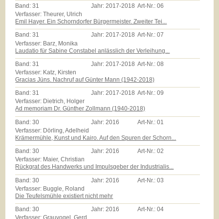
Band:
31
Jahr:
2017-2018
Art-Nr.:
06
Verfasser: Theurer, Ulrich
Emil Hayer. Ein Schorndorfer Bürgermeister. Zweiter Tei...
Band:
31
Jahr:
2017-2018
Art-Nr.:
07
Verfasser: Barz, Monika
Laudatio für Sabine Constabel anlässlich der Verleihung...
Band:
31
Jahr:
2017-2018
Art-Nr.:
08
Verfasser: Katz, Kirsten
Gracias Jüns. Nachruf auf Günter Mann (1942-2018)
Band:
31
Jahr:
2017-2018
Art-Nr.:
09
Verfasser: Dietrich, Holger
Ad memoriam Dr. Günther Zollmann (1940-2018)
Band:
30
Jahr:
2016
Art-Nr.:
01
Verfasser: Dörling, Adelheid
Krämermühle, Kunst und Kairo. Auf den Spuren der Schorn...
Band:
30
Jahr:
2016
Art-Nr.:
02
Verfasser: Maier, Christian
Rückgrat des Handwerks und Impulsgeber der Industrialis...
Band:
30
Jahr:
2016
Art-Nr.:
03
Verfasser: Buggle, Roland
Die Teufelsmühle existiert nicht mehr
Band:
30
Jahr:
2016
Art-Nr.:
04
Verfasser: Grauvogel, Gerd