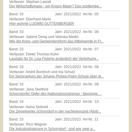
Verfasser: Stephan Lawall
Der Wirtschaftsmaier - ein Krisen-Maier? Das württembe...
Band:
33
Jahr:
2021/2022
Art-Nr.:
05
Verfasser: Eberhard Abele
Hier wohnte LUDWIG GUTTENBERGER
Band:
33
Jahr:
2021/2022
Art-Nr.:
06
Verfasser: Sabine Deeg und Valeska Martin
Wie die Kreis- und Gemeindereform das Altbekannte in Fr...
Band:
33
Jahr:
2021/2022
Art-Nr.:
07
Verfasser: Dieter Thomas Kuhn
Laudatio für Dr. Lisa Federle anlässlich der Verleihung...
Band:
33
Jahr:
2021/2022
Art-Nr.:
08
Verfasser: André Bordisch und Ina Schulz
Ein Seminarkurs der Johann-Philipp-Palm-Schule über di...
Band:
33
Jahr:
2021/2022
Art-Nr.:
09
Verfasser: Jana Seefried
Schorndorfer Opfer des Nationalsozialismus - Ideologie ...
Band:
33
Jahr:
2021/2022
Art-Nr.:
10
Verfasser: Asina Seibold
Die Ziegelwerke Schorndorf in der nachkriegszeit (Abstr...
Band:
33
Jahr:
2021/2022
Art-Nr.:
11
Verfasser: Rico Wagner
Die Industrialisierung in Schorndorf - und wie zwei a...