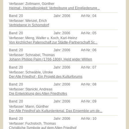
Verfasser: Zollmann, Günther
Heimat - Heimatlosigkeit: Vertreibung und Eingliederung...
Band:
20
Jahr:
2006
Art-Nr.:
04
Verfasser: Wenzel, Erich
Vertriebene in Schorndorf
Band:
20
Jahr:
2006
Art-Nr.:
05
Verfasser: Meng, Walter u. Koch, Karl-Heinz
Von kirchlicher Patenschaft zur Städte-Partnerschaft Sc...
Band:
20
Jahr:
2006
Art-Nr.:
06
Verfasser: Schnabel, Thomas
Johann Philipp Palm (1766-1806). Held wider Willlen
Band:
20
Jahr:
2006
Art-Nr.:
07
Verfasser: Schwäble, Ulroke
Der Alte Friedhof - Ein Projekt des Kulturforums
Band:
20
Jahr:
2006
Art-Nr.:
08
Verfasser: Stanicki, Andreas
Die Entwicklung des Alten Friedhofes
Band:
20
Jahr:
2006
Art-Nr.:
09
Verfasser: Mann, Günther
Der Alte Friedhof als Kulturdenkmal. Das Ensemble um de...
Band:
20
Jahr:
2006
Art-Nr.:
10
Verfasser: Fuchsloch, Thomas
Christliche Symbole auf dem Alten Friedhof