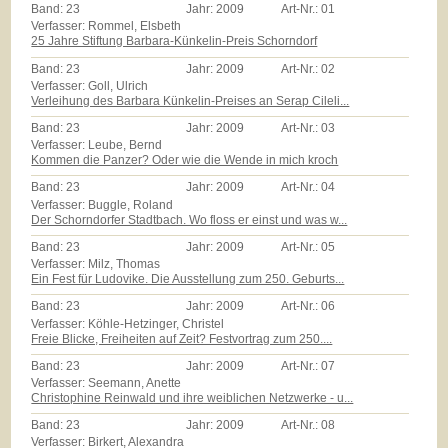
Band:
23
Jahr:
2009
Art-Nr.:
01
Verfasser: Rommel, Elsbeth
25 Jahre Stiftung Barbara-Künkelin-Preis Schorndorf
Band:
23
Jahr:
2009
Art-Nr.:
02
Verfasser: Goll, Ulrich
Verleihung des Barbara Künkelin-Preises an Serap Cileli...
Band:
23
Jahr:
2009
Art-Nr.:
03
Verfasser: Leube, Bernd
Kommen die Panzer? Oder wie die Wende in mich kroch
Band:
23
Jahr:
2009
Art-Nr.:
04
Verfasser: Buggle, Roland
Der Schorndorfer Stadtbach. Wo floss er einst und was w...
Band:
23
Jahr:
2009
Art-Nr.:
05
Verfasser: Milz, Thomas
Ein Fest für Ludovike. Die Ausstellung zum 250. Geburts...
Band:
23
Jahr:
2009
Art-Nr.:
06
Verfasser: Köhle-Hetzinger, Christel
Freie Blicke, Freiheiten auf Zeit? Festvortrag zum 250....
Band:
23
Jahr:
2009
Art-Nr.:
07
Verfasser: Seemann, Anette
Christophine Reinwald und ihre weiblichen Netzwerke - u...
Band:
23
Jahr:
2009
Art-Nr.:
08
Verfasser: Birkert, Alexandra