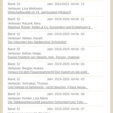
Band:
33
Jahr:
2021/2022
Art-Nr.:
12
Verfasser: Lisa Wellmann
Wirtschaftspolitik im 19. Jahrhundert (Abstract)
Band:
32
Jahr:
2019-2020
Art-Nr.:
01
Verfasser: Raczek, Nina
Mammut, Römer, Kelten & Co. Konzeption und Entstehung d...
Band:
32
Jahr:
2019-2020
Art-Nr.:
02
Verfasser: Winkel, Harald
Die Urkunden des Stadtarchivs Schorndorf
Band:
32
Jahr:
2019-2020
Art-Nr.:
03
Verfasser: Bühler, Nadja
Daniel Friedrich von Stroelin. Amt - Person- Grabmal
Band:
32
Jahr:
2019-2020
Art-Nr.:
04
Verfasser: Bergler, Andrea
Heraus mit dem Frauenwahlrecht! Der Kampf um die politi...
Band:
32
Jahr:
2019-2020
Art-Nr.:
05
Verfasser: Schnabel, Thomas
Und Heimat ist Geheimnis - nicht Geschrei. (Franz Hesse...
Band:
32
Jahr:
2019-2020
Art-Nr.:
06
Verfasser: Kenkel, Lisa-Marie
Die Städtepartnerschaft zwischen Schorndorf und Tulle -...
Band:
32
Jahr:
2019-2020
Art-Nr.:
07