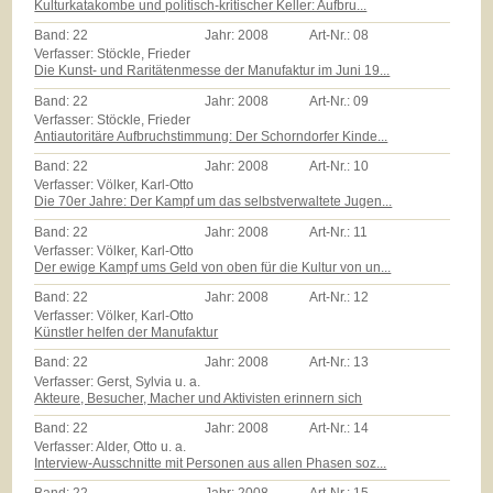
Kulturkatakombe und politisch-kritischer Keller: Aufbru...
Band:
22
Jahr:
2008
Art-Nr.:
08
Verfasser: Stöckle, Frieder
Die Kunst- und Raritätenmesse der Manufaktur im Juni 19...
Band:
22
Jahr:
2008
Art-Nr.:
09
Verfasser: Stöckle, Frieder
Antiautoritäre Aufbruchstimmung: Der Schorndorfer Kinde...
Band:
22
Jahr:
2008
Art-Nr.:
10
Verfasser: Völker, Karl-Otto
Die 70er Jahre: Der Kampf um das selbstverwaltete Jugen...
Band:
22
Jahr:
2008
Art-Nr.:
11
Verfasser: Völker, Karl-Otto
Der ewige Kampf ums Geld von oben für die Kultur von un...
Band:
22
Jahr:
2008
Art-Nr.:
12
Verfasser: Völker, Karl-Otto
Künstler helfen der Manufaktur
Band:
22
Jahr:
2008
Art-Nr.:
13
Verfasser: Gerst, Sylvia u. a.
Akteure, Besucher, Macher und Aktivisten erinnern sich
Band:
22
Jahr:
2008
Art-Nr.:
14
Verfasser: Alder, Otto u. a.
Interview-Ausschnitte mit Personen aus allen Phasen soz...