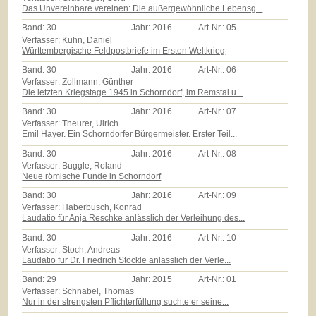
Das Unvereinbare vereinen: Die außergewöhnliche Lebensg...
Band:
30
Jahr:
2016
Art-Nr.:
05
Verfasser: Kuhn, Daniel
Württembergische Feldpostbriefe im Ersten Weltkrieg
Band:
30
Jahr:
2016
Art-Nr.:
06
Verfasser: Zollmann, Günther
Die letzten Kriegstage 1945 in Schorndorf, im Remstal u...
Band:
30
Jahr:
2016
Art-Nr.:
07
Verfasser: Theurer, Ulrich
Emil Hayer. Ein Schorndorfer Bürgermeister. Erster Teil...
Band:
30
Jahr:
2016
Art-Nr.:
08
Verfasser: Buggle, Roland
Neue römische Funde in Schorndorf
Band:
30
Jahr:
2016
Art-Nr.:
09
Verfasser: Haberbusch, Konrad
Laudatio für Anja Reschke anlässlich der Verleihung des...
Band:
30
Jahr:
2016
Art-Nr.:
10
Verfasser: Stoch, Andreas
Laudatio für Dr. Friedrich Stöckle anlässlich der Verle...
Band:
29
Jahr:
2015
Art-Nr.:
01
Verfasser: Schnabel, Thomas
Nur in der strengsten Pflichterfüllung suchte er seine...