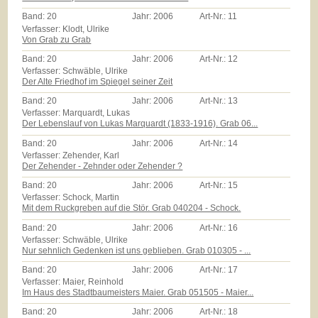
Band:
20
Jahr:
2006
Art-Nr.:
11
Verfasser: Klodt, Ulrike
Von Grab zu Grab
Band:
20
Jahr:
2006
Art-Nr.:
12
Verfasser: Schwäble, Ulrike
Der Alte Friedhof im Spiegel seiner Zeit
Band:
20
Jahr:
2006
Art-Nr.:
13
Verfasser: Marquardt, Lukas
Der Lebenslauf von Lukas Marquardt (1833-1916). Grab 06...
Band:
20
Jahr:
2006
Art-Nr.:
14
Verfasser: Zehender, Karl
Der Zehender - Zehnder oder Zehender ?
Band:
20
Jahr:
2006
Art-Nr.:
15
Verfasser: Schock, Martin
Mit dem Ruckgreben auf die Stör. Grab 040204 - Schock.
Band:
20
Jahr:
2006
Art-Nr.:
16
Verfasser: Schwäble, Ulrike
Nur sehnlich Gedenken ist uns geblieben. Grab 010305 - ...
Band:
20
Jahr:
2006
Art-Nr.:
17
Verfasser: Maier, Reinhold
Im Haus des Stadtbaumeisters Maier. Grab 051505 - Maier...
Band:
20
Jahr:
2006
Art-Nr.:
18