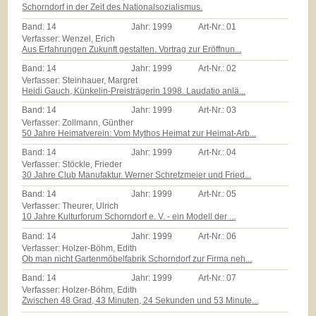
Schorndorf in der Zeit des Nationalsozialismus.
Band:
14
Jahr:
1999
Art-Nr.:
01
Verfasser: Wenzel, Erich
Aus Erfahrungen Zukunft gestalten. Vortrag zur Eröffnun...
Band:
14
Jahr:
1999
Art-Nr.:
02
Verfasser: Steinhauer, Margret
Heidi Gauch, Künkelin-Preisträgerin 1998. Laudatio anlä...
Band:
14
Jahr:
1999
Art-Nr.:
03
Verfasser: Zollmann, Günther
50 Jahre Heimatverein: Vom Mythos Heimat zur Heimat-Arb...
Band:
14
Jahr:
1999
Art-Nr.:
04
Verfasser: Stöckle, Frieder
30 Jahre Club Manufaktur. Werner Schretzmeier und Fried...
Band:
14
Jahr:
1999
Art-Nr.:
05
Verfasser: Theurer, Ulrich
10 Jahre Kulturforum Schorndorf e. V. - ein Modell der ...
Band:
14
Jahr:
1999
Art-Nr.:
06
Verfasser: Holzer-Böhm, Edith
Ob man nicht Gartenmöbelfabrik Schorndorf zur Firma neh...
Band:
14
Jahr:
1999
Art-Nr.:
07
Verfasser: Holzer-Böhm, Edith
Zwischen 48 Grad, 43 Minuten, 24 Sekunden und 53 Minute...