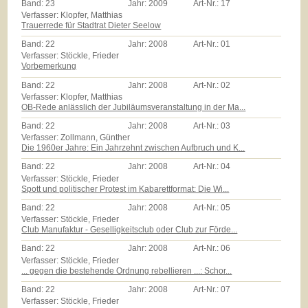
Band:
23
Jahr:
2009
Art-Nr.:
17
Verfasser: Klopfer, Matthias
Trauerrede für Stadtrat Dieter Seelow
Band:
22
Jahr:
2008
Art-Nr.:
01
Verfasser: Stöckle, Frieder
Vorbemerkung
Band:
22
Jahr:
2008
Art-Nr.:
02
Verfasser: Klopfer, Matthias
OB-Rede anlässlich der Jubiläumsveranstaltung in der Ma...
Band:
22
Jahr:
2008
Art-Nr.:
03
Verfasser: Zollmann, Günther
Die 1960er Jahre: Ein Jahrzehnt zwischen Aufbruch und K...
Band:
22
Jahr:
2008
Art-Nr.:
04
Verfasser: Stöckle, Frieder
Spott und politischer Protest im Kabarettformat: Die Wi...
Band:
22
Jahr:
2008
Art-Nr.:
05
Verfasser: Stöckle, Frieder
Club Manufaktur - Geselligkeitsclub oder Club zur Förde...
Band:
22
Jahr:
2008
Art-Nr.:
06
Verfasser: Stöckle, Frieder
... gegen die bestehende Ordnung rebellieren ...: Schor...
Band:
22
Jahr:
2008
Art-Nr.:
07
Verfasser: Stöckle, Frieder