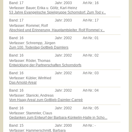
Band:
17
Jahr:
2003
Art-Nr.:
16
Verfasser: Bauer, Erika u. Göltz, Karl-Heinz
53 Jahre Evangelische Spielgruppe Schorndorf. Zum Tod v...
Band:
17
Jahr:
2003
Art-Nr.:
17
Verfasser: Rommel, Rolf
Abschied und Erinnerung. Hauptamtsleiter. Rolf Rommel v...
Band:
16
Jahr:
2002
Art-Nr.:
01
Verfasser: Schrempp, Jürgen
Zum 100. Todestag Gottlieb Daimlers
Band:
16
Jahr:
2002
Art-Nr.:
02
Verfasser: Röder, Thomas
Entwicklung der Partnerschaften Schorndorfs
Band:
16
Jahr:
2002
Art-Nr.:
03
Verfasser: Kübler, Winfried
Das Arnold-Areal
Band:
16
Jahr:
2002
Art-Nr.:
04
Verfasser: Stanicki, Andreas
Vom Haag-Areal zum Gottlieb-Daimler-Carreè
Band:
16
Jahr:
2002
Art-Nr.:
05
Verfasser: Stammler, Claus
Gedanken zum Entwurf der Barbara-Künkelin-Halle in Scho...
Band:
15
Jahr:
2000
Art-Nr.:
-
Verfasser: Hammerschmitt, Barbara