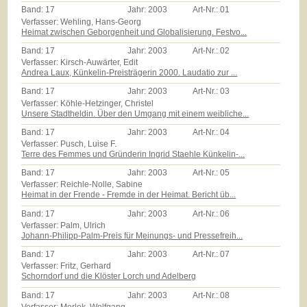
Band:
17
Jahr:
2003
Art-Nr.:
01
Verfasser: Wehling, Hans-Georg
Heimat zwischen Geborgenheit und Globalisierung. Festvo...
Band:
17
Jahr:
2003
Art-Nr.:
02
Verfasser: Kirsch-Auwärter, Edit
Andrea Laux, Künkelin-Preisträgerin 2000. Laudatio zur ...
Band:
17
Jahr:
2003
Art-Nr.:
03
Verfasser: Köhle-Hetzinger, Christel
Unsere Stadtheldin. Über den Umgang mit einem weibliche...
Band:
17
Jahr:
2003
Art-Nr.:
04
Verfasser: Pusch, Luise F.
Terre des Femmes und Gründerin Ingrid Staehle Künkelin-...
Band:
17
Jahr:
2003
Art-Nr.:
05
Verfasser: Reichle-Nolle, Sabine
Heimat in der Frende - Fremde in der Heimat. Bericht üb...
Band:
17
Jahr:
2003
Art-Nr.:
06
Verfasser: Palm, Ulrich
Johann-Philipp-Palm-Preis für Meinungs- und Pressefreih...
Band:
17
Jahr:
2003
Art-Nr.:
07
Verfasser: Fritz, Gerhard
Schorndorf und die Klöster Lorch und Adelberg
Band:
17
Jahr:
2003
Art-Nr.:
08
Verfasser: Morlok, Wolfgang