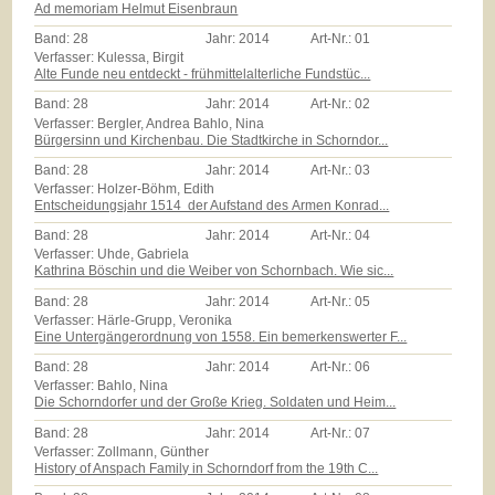
Ad memoriam Helmut Eisenbraun
Band:
28
Jahr:
2014
Art-Nr.:
01
Verfasser: Kulessa, Birgit
Alte Funde neu entdeckt - frühmittelalterliche Fundstüc...
Band:
28
Jahr:
2014
Art-Nr.:
02
Verfasser: Bergler, Andrea Bahlo, Nina
Bürgersinn und Kirchenbau. Die Stadtkirche in Schorndor...
Band:
28
Jahr:
2014
Art-Nr.:
03
Verfasser: Holzer-Böhm, Edith
Entscheidungsjahr 1514  der Aufstand des Armen Konrad...
Band:
28
Jahr:
2014
Art-Nr.:
04
Verfasser: Uhde, Gabriela
Kathrina Böschin und die Weiber von Schornbach. Wie sic...
Band:
28
Jahr:
2014
Art-Nr.:
05
Verfasser: Härle-Grupp, Veronika
Eine Untergängerordnung von 1558. Ein bemerkenswerter F...
Band:
28
Jahr:
2014
Art-Nr.:
06
Verfasser: Bahlo, Nina
Die Schorndorfer und der Große Krieg. Soldaten und Heim...
Band:
28
Jahr:
2014
Art-Nr.:
07
Verfasser: Zollmann, Günther
History of Anspach Family in Schorndorf from the 19th C...