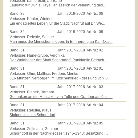
Verfasser: Lamprecht, Christine
Laudatio für Dunja Hayali anlässlich der Verleihung des...
Band:
32
Jahr:
2019-2020
Art-Nr.:
08
Verfasser: Kübler, Winfried
Ein engagiertes Leben für die Stadt. Nachruf auf Dr. We...
Band:
32
Jahr:
2019-2020
Art-Nr.:
09
Verfasser: Reichle, Sabine
Man muss die Menschen mögen. In Erinnerung an Karl-Otto...
Band:
31
Jahr:
2017-2018
Art-Nr.:
02
Verfasser: Härle-Grupp, Veronika
Der Waldbesitz der Stadt Schorndorf. Punktuelle Betrach...
Band:
31
Jahr:
2017-2018
Art-Nr.:
01
Verfasser: Ohm, Matthias Frederic Menke
316 Münzen, verborgen im Kirschenkrieg - der Fund von O...
Band:
31
Jahr:
2017-2018
Art-Nr.:
03
Verfasser: Pienek, Barbara
Gedenken an die Massaker von Tulle und Oradour am 9. un...
Band:
31
Jahr:
2017-2018
Art-Nr.:
04
Verfasser: Reuster, Klaus
Stolpersteine in Schorndorf
Band:
31
Jahr:
2017-2018
Art-Nr.:
05
Verfasser: Zollmann, Günther
Schorndorf in der Nachkriegszeit 1945-1948: Besatzung, ...