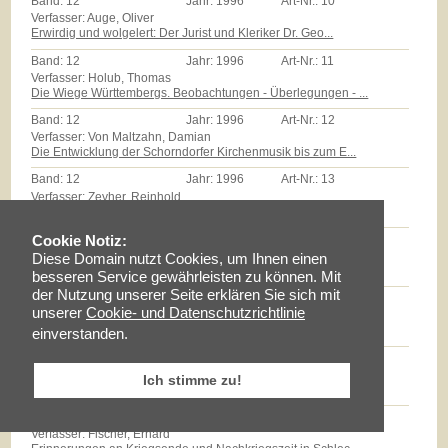
Band:
12
Jahr:
1996
Art-Nr.:
10
Verfasser: Auge, Oliver
Erwirdig und wolgelert: Der Jurist und Kleriker Dr. Geo...
Band:
12
Jahr:
1996
Art-Nr.:
11
Verfasser: Holub, Thomas
Die Wiege Württembergs. Beobachtungen - Überlegungen - ...
Band:
12
Jahr:
1996
Art-Nr.:
12
Verfasser: Von Maltzahn, Damian
Die Entwicklung der Schorndorfer Kirchenmusik bis zum E...
Band:
12
Jahr:
1996
Art-Nr.:
13
Verfasser: Zeyher, Reinhold
Der Edel Gestreng Herr Burkhardt Stickhel: Zum Epitaph ...
Band:
12
Jahr:
1996
Art-Nr.:
14
Cookie Notiz:
Verfasser: Zollmann, Günther
Diese Domain nutzt Cookies, um Ihnen einen
Massenarmut und landwirtschaftliche Reformen auf dem Sc...
besseren Service gewährleisten zu können. Mit
der Nutzung unserer Seite erklären Sie sich mit
Band:
12
Jahr:
1996
Art-Nr.:
15
unserer
Cookie- und Datenschutzrichtlinie
Verfasser: Milz, Thomas
Götz E.Hübner - ein experimenteller Geschichtspraktiker...
einverstanden.
Band:
12
Jahr:
1996
Art-Nr.:
16
Verfasser: Braun, Lise
Ich stimme zu!
Maria Schloz
Band:
12
Jahr:
1996
Art-Nr.:
17
Verfasser: Fischer, Erhard