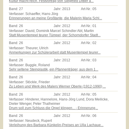
Kultur macht reich. Festvortrag von Siegfried Dittler a...
Band:
27
Jahr:
2013
Art-Nr.:
05
Verfasser: Schaeffer, Hans-Jörg
Erinnerungen an meine Großtante, die Malerin Maria Schl...
Band:
26
Jahr:
2012
Art-Nr.:
01
Verfasser: David, Dominik Marcel Schindler Abt, Martin
Statt Musentempel teurer Tümpel, der Schorndorfer Stadt...
Band:
26
Jahr:
2012
Art-Nr.:
02
Verfasser: Theurer, Ulrich
Anmerkungen zur Schülerarbeit statt Musentempel teurer...
Band:
26
Jahr:
2012
Art-Nr.:
03
Verfasser: Buggle, Roland
Sehr seltene Steinplastik, ein Pfannenträger, aus dem 1...
Band:
26
Jahr:
2012
Art-Nr.:
04
Verfasser: Stöckle, Frieder
Zu Leben und Werk des Malers Werner Oberle (1912-1990) ...
Band:
26
Jahr:
2012
Art-Nr.:
05
Verfasser: Hinderer, Hannelore, Hans-Jörg Lund, Dora Meilicke,
Dieter Wenger, Peter Thalheimer
Drum soll zum Schluss die Orgel klingen... - Erinnerung...
Band:
26
Jahr:
2012
Art-Nr.:
06
Verfasser: Neudeck, Rupert
Verleihung des Barbara-Künkelin-Preises an Ulla Lachaue...