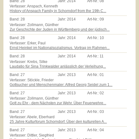
Band:
28
Jahr:
2014
Art-Nr.:
08
Verfasser: Anspach, Kenneth
History of Anspach Family in Schorndorf from the 19th C...
Band:
28
Jahr:
2014
Art-Nr.:
09
Verfasser: Zollmann, Günther
Zur Geschichte der Juden in Württemberg und der jüdisch...
Band:
28
Jahr:
2014
Art-Nr.:
10
Verfasser: Erker, Paul
Ernst Heinkel im Nationalsozialismus. Vortrag im Rahmen...
Band:
28
Jahr:
2014
Art-Nr.:
11
Verfasser: Krebs, Silke
Laudatio für Sina Trinkwalder anlässlich der Verleihung...
Band:
27
Jahr:
2013
Art-Nr.:
01
Verfasser: Stöckle, Frieder
Gottsucher und Menschenmaler: Alfred Georg Seidel zum 1...
Band:
27
Jahr:
2013
Art-Nr.:
02
Verfasser: Zollmann, Günther
Gott zu Ehr - dem Nächsten zur Wehr. Über Feuerwehre...
Band:
27
Jahr:
2013
Art-Nr.:
03
Verfasser: Abele, Eberhard
25 Jahre Kulturforum Schorndorf. Über den kulturellen A...
Band:
27
Jahr:
2013
Art-Nr.:
04
Verfasser: Dittler, Siegfried