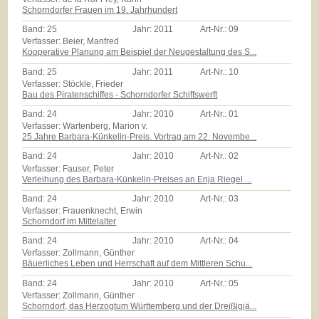
Schorndorfer Frauen im 19. Jahrhundert
Band:
25
Jahr:
2011
Art-Nr.:
09
Verfasser: Beier, Manfred
Kooperative Planung am Beispiel der Neugestaltung des S...
Band:
25
Jahr:
2011
Art-Nr.:
10
Verfasser: Stöckle, Frieder
Bau des Piratenschiffes - Schorndorfer Schiffswerft
Band:
24
Jahr:
2010
Art-Nr.:
01
Verfasser: Wartenberg, Marion v.
25 Jahre Barbara-Künkelin-Preis. Vortrag am 22. Novembe...
Band:
24
Jahr:
2010
Art-Nr.:
02
Verfasser: Fauser, Peter
Verleihung des Barbara-Künkelin-Preises an Enja Riegel ...
Band:
24
Jahr:
2010
Art-Nr.:
03
Verfasser: Frauenknecht, Erwin
Schorndorf im Mittelalter
Band:
24
Jahr:
2010
Art-Nr.:
04
Verfasser: Zollmann, Günther
Bäuerliches Leben und Herrschaft auf dem Mittleren Schu...
Band:
24
Jahr:
2010
Art-Nr.:
05
Verfasser: Zollmann, Günther
Schorndorf, das Herzogtum Württemberg und der Dreißigjä...