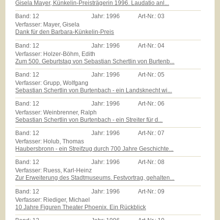
Gisela Mayer, Künkelin-Preisträgerin 1996. Laudatio anl...
Band:
12
Jahr:
1996
Art-Nr.:
03
Verfasser: Mayer, Gisela
Dank für den Barbara-Künkelin-Preis
Band:
12
Jahr:
1996
Art-Nr.:
04
Verfasser: Holzer-Böhm, Edith
Zum 500. Geburtstag von Sebastian Schertlin von Burtenb...
Band:
12
Jahr:
1996
Art-Nr.:
05
Verfasser: Grupp, Wolfgang
Sebastian Schertlin von Burtenbach - ein Landsknecht wi...
Band:
12
Jahr:
1996
Art-Nr.:
06
Verfasser: Weinbrenner, Ralph
Sebastian Schertlin von Burtenbach - ein Streiter für d...
Band:
12
Jahr:
1996
Art-Nr.:
07
Verfasser: Holub, Thomas
Haubersbronn - ein Streifzug durch 700 Jahre Geschichte...
Band:
12
Jahr:
1996
Art-Nr.:
08
Verfasser: Ruess, Karl-Heinz
Zur Erweiterung des Stadtmuseums. Festvortrag, gehalten...
Band:
12
Jahr:
1996
Art-Nr.:
09
Verfasser: Riediger, Michael
10 Jahre Figuren Theater Phoenix. Ein Rückblick