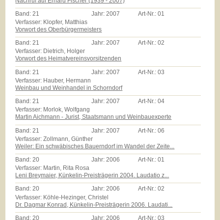
Nachruf auf Erhard Fischer (1939 - 2007)
Band:
21
Jahr:
2007
Art-Nr.:
01
Verfasser: Klopfer, Matthias
Vorwort des Oberbürgermeisters
Band:
21
Jahr:
2007
Art-Nr.:
02
Verfasser: Dietrich, Holger
Vorwort des Heimatvereinsvorsitzenden
Band:
21
Jahr:
2007
Art-Nr.:
03
Verfasser: Hauber, Hermann
Weinbau und Weinhandel in Schorndorf
Band:
21
Jahr:
2007
Art-Nr.:
04
Verfasser: Morlok, Wolfgang
Martin Aichmann - Jurist, Staatsmann und Weinbauexperte
Band:
21
Jahr:
2007
Art-Nr.:
06
Verfasser: Zollmann, Günther
Weiler: Ein schwäbisches Bauerndorf im Wandel der Zeite...
Band:
20
Jahr:
2006
Art-Nr.:
01
Verfasser: Martin, Rita Rosa
Leni Breymaier, Künkelin-Preisträgerin 2004. Laudatio z...
Band:
20
Jahr:
2006
Art-Nr.:
02
Verfasser: Köhle-Hezinger, Christel
Dr. Dagmar Konrad, Künkelin-Preisträgerin 2006. Laudati...
Band:
20
Jahr:
2006
Art-Nr.:
03