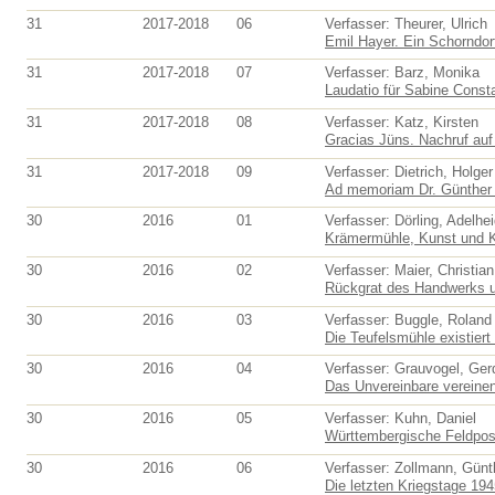
31
2017-2018
06
Verfasser: Theurer, Ulrich
Emil Hayer. Ein Schorndorf
31
2017-2018
07
Verfasser: Barz, Monika
Laudatio für Sabine Consta
31
2017-2018
08
Verfasser: Katz, Kirsten
Gracias Jüns. Nachruf au
31
2017-2018
09
Verfasser: Dietrich, Holger
Ad memoriam Dr. Günther 
30
2016
01
Verfasser: Dörling, Adelhe
Krämermühle, Kunst und Ka
30
2016
02
Verfasser: Maier, Christian
Rückgrat des Handwerks un
30
2016
03
Verfasser: Buggle, Roland
Die Teufelsmühle existiert
30
2016
04
Verfasser: Grauvogel, Ger
Das Unvereinbare vereinen
30
2016
05
Verfasser: Kuhn, Daniel
Württembergische Feldpost
30
2016
06
Verfasser: Zollmann, Günt
Die letzten Kriegstage 194