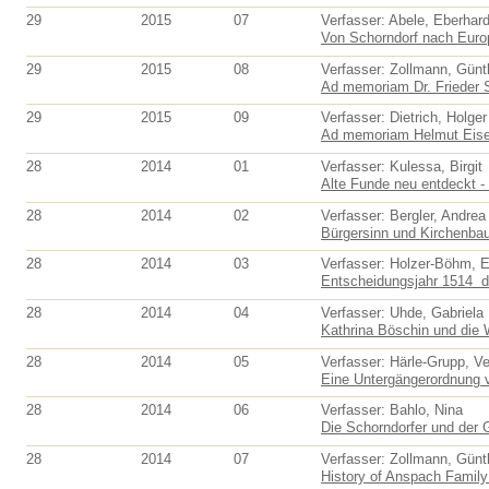
29
2015
07
Verfasser: Abele, Eberhar
Von Schorndorf nach Europa
29
2015
08
Verfasser: Zollmann, Günt
Ad memoriam Dr. Frieder 
29
2015
09
Verfasser: Dietrich, Holger
Ad memoriam Helmut Eis
28
2014
01
Verfasser: Kulessa, Birgit
Alte Funde neu entdeckt - f
28
2014
02
Verfasser: Bergler, Andrea
Bürgersinn und Kirchenbau.
28
2014
03
Verfasser: Holzer-Böhm, E
Entscheidungsjahr 1514  
28
2014
04
Verfasser: Uhde, Gabriela
Kathrina Böschin und die 
28
2014
05
Verfasser: Härle-Grupp, V
Eine Untergängerordnung v
28
2014
06
Verfasser: Bahlo, Nina
Die Schorndorfer und der 
28
2014
07
Verfasser: Zollmann, Günt
History of Anspach Family 