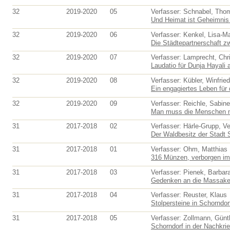
32
2019-2020
05
Verfasser: Schnabel, Tho
Und Heimat ist Geheimnis 
32
2019-2020
06
Verfasser: Kenkel, Lisa-Ma
Die Städtepartnerschaft zw
32
2019-2020
07
Verfasser: Lamprecht, Chri
Laudatio für Dunja Hayali a
32
2019-2020
08
Verfasser: Kübler, Winfried
Ein engagiertes Leben für 
32
2019-2020
09
Verfasser: Reichle, Sabine
Man muss die Menschen mö
31
2017-2018
02
Verfasser: Härle-Grupp, V
Der Waldbesitz der Stadt S
31
2017-2018
01
Verfasser: Ohm, Matthias
316 Münzen, verborgen im 
31
2017-2018
03
Verfasser: Pienek, Barbar
Gedenken an die Massaker
31
2017-2018
04
Verfasser: Reuster, Klaus
Stolpersteine in Schorndor
31
2017-2018
05
Verfasser: Zollmann, Günt
Schorndorf in der Nachkrie