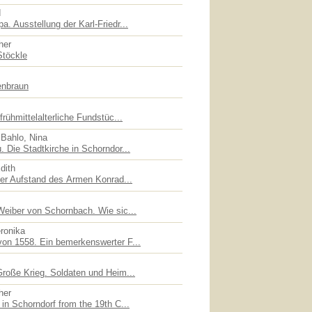
d
. Ausstellung der Karl-Friedr...
her
Stöckle
enbraun
rühmittelalterliche Fundstüc...
 Bahlo, Nina
 Die Stadtkirche in Schorndor...
dith
der Aufstand des Armen Konrad...
Weiber von Schornbach. Wie sic...
eronika
on 1558. Ein bemerkenswerter F...
Große Krieg. Soldaten und Heim...
her
in Schorndorf from the 19th C...