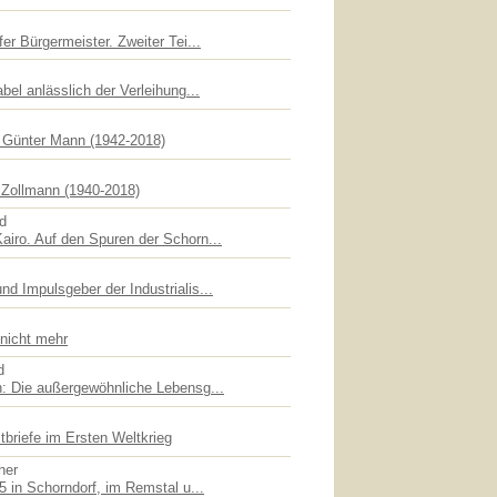
er Bürgermeister. Zweiter Tei...
bel anlässlich der Verleihung...
f Günter Mann (1942-2018)
Zollmann (1940-2018)
id
iro. Auf den Spuren der Schorn...
d Impulsgeber der Industrialis...
 nicht mehr
d
: Die außergewöhnliche Lebensg...
briefe im Ersten Weltkrieg
her
5 in Schorndorf, im Remstal u...