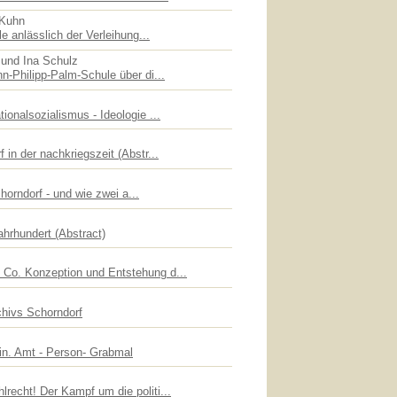
 Kuhn
le anlässlich der Verleihung...
 und Ina Schulz
n-Philipp-Palm-Schule über di...
ionalsozialismus - Ideologie ...
 in der nachkriegszeit (Abstr...
chorndorf - und wie zwei a...
ahrhundert (Abstract)
Co. Konzeption und Entstehung d...
chivs Schorndorf
lin. Amt - Person- Grabmal
recht! Der Kampf um die politi...