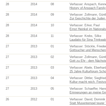
28
2014
08
Verfasser: Anspach, Kenn
History of Anspach Family 
28
2014
09
Verfasser: Zollmann, Günt
Zur Geschichte der Juden 
28
2014
10
Verfasser: Erker, Paul
Ernst Heinkel im National
28
2014
11
Verfasser: Krebs, Silke
Laudatio für Sina Trinkwald
27
2013
01
Verfasser: Stöckle, Friede
Gottsucher und Menschenma
27
2013
02
Verfasser: Zollmann, Günt
Gott zu Ehr - dem Nächst
27
2013
03
Verfasser: Abele, Eberhar
25 Jahre Kulturforum Schor
27
2013
04
Verfasser: Dittler, Siegfrie
Kultur macht reich. Festvor
27
2013
05
Verfasser: Schaeffer, Han
Erinnerungen an meine Gro
26
2012
01
Verfasser: David, Dominik 
Statt Musentempel teurer 