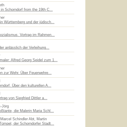
eth
in Schorndorf from the 19th C...
her
in Württemberg und der jüdisch...
sozialismus. Vortrag im Rahmen...
er anlässlich der Verleihung...
r
ler: Alfred Georg Seidel zum 1...
her
en zur Wehr. Über Feuerwehre...
d
ndorf. Über den kulturellen A...
d
trag von Siegfried Dittler a...
s-Jörg
ßtante, die Malerin Maria Schl...
Marcel Schindler Abt, Martin
Tümpel, der Schorndorfer Stadt...