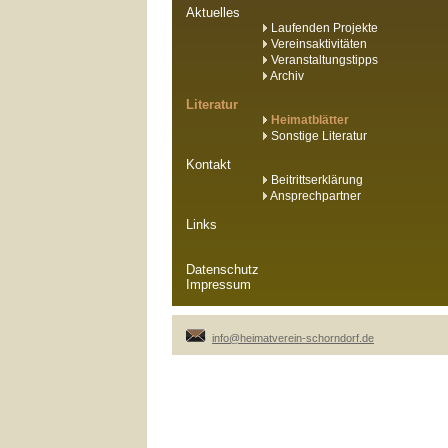
Aktuelles
Laufenden Projekte
Vereinsaktivitäten
Veranstaltungstipps
Archiv
Literatur
Heimatblätter
Sonstige Literatur
Kontakt
Beitrittserklärung
Ansprechpartner
Links
Datenschutz
Impressum
info@heimatverein-schorndorf.de