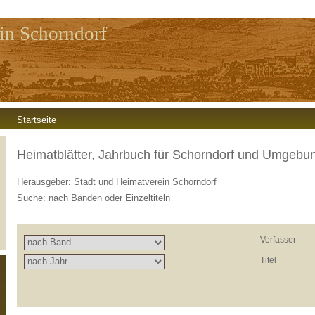
in Schorndorf
Startseite
Heimatblätter, Jahrbuch für Schorndorf und Umgebu
Herausgeber: Stadt und Heimatverein Schorndorf
Suche: nach Bänden oder Einzeltiteln
Verfasser
Titel