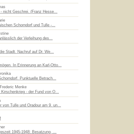
mas
- nicht Geschrei. (Franz Hesse...
rie
ischen Schorndorf und Tulle -...
stine
nlässlich der Verleihung des...
die Stadt. Nachruf auf Dr. We...
gen. In Erinnerung an Karl-Otto...
eronika
chorndorf. Punktuelle Betrach...
 Frederic Menke
Kirschenkrieg - der Fund von O...
a
 von Tulle und Oradour am 9. un...
f
her
gszeit 1945-1948: Besatzung, ...