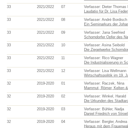
33
2021/2022
07
Verfasser: Dieter Thomas
Laudatio für Dr. Lisa Feder
33
2021/2022
08
Verfasser: André Bordisch
Ein Seminarkurs der Johan
33
2021/2022
09
Verfasser: Jana Seefried
Schorndorfer Opfer des Nat
33
2021/2022
10
Verfasser: Asina Seibold
Die Ziegelwerke Schorndorf
33
2021/2022
11
Verfasser: Rico Wagner
Die Industrialisierung in S
33
2021/2022
12
Verfasser: Lisa Wellmann
Wirtschaftspolitik im 19. J
32
2019-2020
01
Verfasser: Raczek, Nina
Mammut, Römer, Kelten & 
32
2019-2020
02
Verfasser: Winkel, Harald
Die Urkunden des Stadtar
32
2019-2020
03
Verfasser: Bühler, Nadja
Daniel Friedrich von Stroe
32
2019-2020
04
Verfasser: Bergler, Andrea
Heraus mit dem Frauenwahl