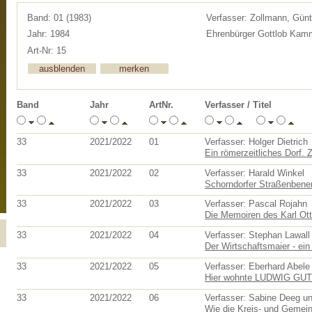
Band: 01 (1983)
Verfasser: Zollmann, Günt
Jahr: 1984
Ehrenbürger Gottlob Kamm
Art-Nr: 15
Band
Jahr
ArtNr.
Verfasser / Titel
33
2021/2022
01
Verfasser: Holger Dietrich
Ein römerzeitliches Dorf. 
33
2021/2022
02
Verfasser: Harald Winkel
Schorndorfer Straßenbenen
33
2021/2022
03
Verfasser: Pascal Rojahn
Die Memoiren des Karl Otto
33
2021/2022
04
Verfasser: Stephan Lawall
Der Wirtschaftsmaier - ei
33
2021/2022
05
Verfasser: Eberhard Abele
Hier wohnte LUDWIG G
33
2021/2022
06
Verfasser: Sabine Deeg un
Wie die Kreis- und Gemein