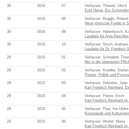
30
2016
07
Verfasser: Theurer, Ulrich
Emil Hayer. Ein Schorndorf
30
2016
08
Verfasser: Buggle, Roland
Neue römische Funde in S
30
2016
09
Verfasser: Haberbusch, K
Laudatio für Anja Reschke 
30
2016
10
Verfasser: Stoch, Andreas
Laudatio für Dr. Friedrich S
29
2015
01
Verfasser: Schnabel, Tho
Nur in der strengsten Pflic
29
2015
02
Verfasser: Knödler, Stefan
Poesie, Politik und Provinz
29
2015
03
Verfasser: Delinière, Jean
Karl Friedrich Reinhard. E
29
2015
04
Verfasser: Pelzer, Erich
Karl Friedrich Reinhard im
29
2015
05
Verfasser: Paul, Ina Ulrike
Kosmopolit und Kulturvermi
29
2015
06
Verfasser: Würfel, Maria
Karl Friedrich Reinhard im 