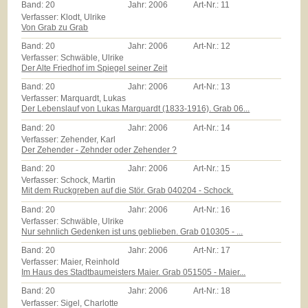
Band:
20
Jahr:
2006
Art-Nr.:
11
Verfasser: Klodt, Ulrike
Von Grab zu Grab
Band:
20
Jahr:
2006
Art-Nr.:
12
Verfasser: Schwäble, Ulrike
Der Alte Friedhof im Spiegel seiner Zeit
Band:
20
Jahr:
2006
Art-Nr.:
13
Verfasser: Marquardt, Lukas
Der Lebenslauf von Lukas Marquardt (1833-1916). Grab 06...
Band:
20
Jahr:
2006
Art-Nr.:
14
Verfasser: Zehender, Karl
Der Zehender - Zehnder oder Zehender ?
Band:
20
Jahr:
2006
Art-Nr.:
15
Verfasser: Schock, Martin
Mit dem Ruckgreben auf die Stör. Grab 040204 - Schock.
Band:
20
Jahr:
2006
Art-Nr.:
16
Verfasser: Schwäble, Ulrike
Nur sehnlich Gedenken ist uns geblieben. Grab 010305 - ...
Band:
20
Jahr:
2006
Art-Nr.:
17
Verfasser: Maier, Reinhold
Im Haus des Stadtbaumeisters Maier. Grab 051505 - Maier...
Band:
20
Jahr:
2006
Art-Nr.:
18
Verfasser: Sigel, Charlotte