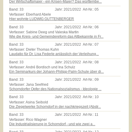
Der Wirtschaftsmaier - ein Krisen-Maier? Das württembe...
Band:
33
Jahr:
2021/2022
Art-Nr.:
05
Verfasser: Eberhard Abele
Hier wohnte LUDWIG GUTTENBERGER
Band:
33
Jahr:
2021/2022
Art-Nr.:
06
Verfasser: Sabine Deeg und Valeska Martin
Wie die Kreis- und Gemeindereform das Altbekannte in Fr...
Band:
33
Jahr:
2021/2022
Art-Nr.:
07
Verfasser: Dieter Thomas Kuhn
Laudatio für Dr. Lisa Federle anlässlich der Verleihung...
Band:
33
Jahr:
2021/2022
Art-Nr.:
08
Verfasser: André Bordisch und Ina Schulz
Ein Seminarkurs der Johann-Philipp-Palm-Schule über di...
Band:
33
Jahr:
2021/2022
Art-Nr.:
09
Verfasser: Jana Seefried
Schorndorfer Opfer des Nationalsozialismus - Ideologie ...
Band:
33
Jahr:
2021/2022
Art-Nr.:
10
Verfasser: Asina Seibold
Die Ziegelwerke Schorndorf in der nachkriegszeit (Abstr...
Band:
33
Jahr:
2021/2022
Art-Nr.:
11
Verfasser: Rico Wagner
Die Industrialisierung in Schorndorf - und wie zwei a...