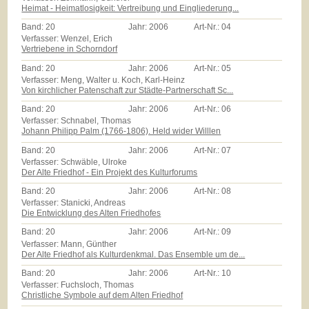
Heimat - Heimatlosigkeit: Vertreibung und Eingliederung...
Band:
20
Jahr:
2006
Art-Nr.:
04
Verfasser: Wenzel, Erich
Vertriebene in Schorndorf
Band:
20
Jahr:
2006
Art-Nr.:
05
Verfasser: Meng, Walter u. Koch, Karl-Heinz
Von kirchlicher Patenschaft zur Städte-Partnerschaft Sc...
Band:
20
Jahr:
2006
Art-Nr.:
06
Verfasser: Schnabel, Thomas
Johann Philipp Palm (1766-1806). Held wider Willlen
Band:
20
Jahr:
2006
Art-Nr.:
07
Verfasser: Schwäble, Ulroke
Der Alte Friedhof - Ein Projekt des Kulturforums
Band:
20
Jahr:
2006
Art-Nr.:
08
Verfasser: Stanicki, Andreas
Die Entwicklung des Alten Friedhofes
Band:
20
Jahr:
2006
Art-Nr.:
09
Verfasser: Mann, Günther
Der Alte Friedhof als Kulturdenkmal. Das Ensemble um de...
Band:
20
Jahr:
2006
Art-Nr.:
10
Verfasser: Fuchsloch, Thomas
Christliche Symbole auf dem Alten Friedhof