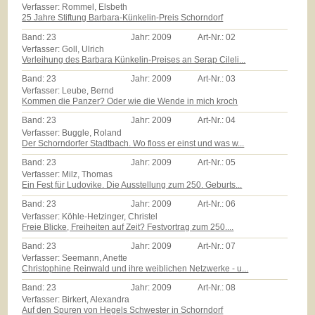
Verfasser: Rommel, Elsbeth
25 Jahre Stiftung Barbara-Künkelin-Preis Schorndorf
Band:
23
Jahr:
2009
Art-Nr.:
02
Verfasser: Goll, Ulrich
Verleihung des Barbara Künkelin-Preises an Serap Cileli...
Band:
23
Jahr:
2009
Art-Nr.:
03
Verfasser: Leube, Bernd
Kommen die Panzer? Oder wie die Wende in mich kroch
Band:
23
Jahr:
2009
Art-Nr.:
04
Verfasser: Buggle, Roland
Der Schorndorfer Stadtbach. Wo floss er einst und was w...
Band:
23
Jahr:
2009
Art-Nr.:
05
Verfasser: Milz, Thomas
Ein Fest für Ludovike. Die Ausstellung zum 250. Geburts...
Band:
23
Jahr:
2009
Art-Nr.:
06
Verfasser: Köhle-Hetzinger, Christel
Freie Blicke, Freiheiten auf Zeit? Festvortrag zum 250....
Band:
23
Jahr:
2009
Art-Nr.:
07
Verfasser: Seemann, Anette
Christophine Reinwald und ihre weiblichen Netzwerke - u...
Band:
23
Jahr:
2009
Art-Nr.:
08
Verfasser: Birkert, Alexandra
Auf den Spuren von Hegels Schwester in Schorndorf