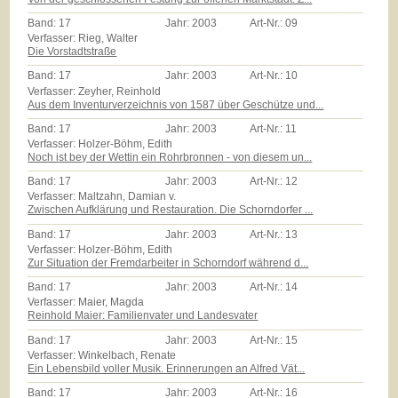
Band:
17
Jahr:
2003
Art-Nr.:
09
Verfasser: Rieg, Walter
Die Vorstadtstraße
Band:
17
Jahr:
2003
Art-Nr.:
10
Verfasser: Zeyher, Reinhold
Aus dem Inventurverzeichnis von 1587 über Geschütze und...
Band:
17
Jahr:
2003
Art-Nr.:
11
Verfasser: Holzer-Böhm, Edith
Noch ist bey der Wettin ein Rohrbronnen - von diesem un...
Band:
17
Jahr:
2003
Art-Nr.:
12
Verfasser: Maltzahn, Damian v.
Zwischen Aufklärung und Restauration. Die Schorndorfer ...
Band:
17
Jahr:
2003
Art-Nr.:
13
Verfasser: Holzer-Böhm, Edith
Zur Situation der Fremdarbeiter in Schorndorf während d...
Band:
17
Jahr:
2003
Art-Nr.:
14
Verfasser: Maier, Magda
Reinhold Maier: Familienvater und Landesvater
Band:
17
Jahr:
2003
Art-Nr.:
15
Verfasser: Winkelbach, Renate
Ein Lebensbild voller Musik. Erinnerungen an Alfred Vät...
Band:
17
Jahr:
2003
Art-Nr.:
16