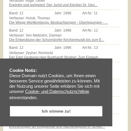
Verfasser: Auge, Oliver
Erwirdig und wolgelert: Der Jurist und Kleriker Dr. Geo...
Band:
12
Jahr:
1996
Art-Nr.:
11
Verfasser: Holub, Thomas
Die Wiege Württembergs. Beobachtungen - Überlegungen - ...
Band:
12
Jahr:
1996
Art-Nr.:
12
Verfasser: Von Maltzahn, Damian
Die Entwicklung der Schorndorfer Kirchenmusik bis zum E...
Band:
12
Jahr:
1996
Art-Nr.:
13
Verfasser: Zeyher, Reinhold
Der Edel Gestreng Herr Burkhardt Stickhel: Zum Epitaph ...
Band:
12
Jahr:
1996
Art-Nr.:
14
Verfasser: Zollmann, Günther
Cookie Notiz:
Massenarmut und landwirtschaftliche Reformen auf dem Sc...
Diese Domain nutzt Cookies, um Ihnen einen
besseren Service gewährleisten zu können. Mit
Band:
12
Jahr:
1996
Art-Nr.:
15
der Nutzung unserer Seite erklären Sie sich mit
Verfasser: Milz, Thomas
unserer
Cookie- und Datenschutzrichtlinie
Götz E.Hübner - ein experimenteller Geschichtspraktiker...
einverstanden.
Band:
12
Jahr:
1996
Art-Nr.:
16
Verfasser: Braun, Lise
Maria Schloz
Ich stimme zu!
Band:
12
Jahr:
1996
Art-Nr.:
17
Verfasser: Fischer, Erhard
Erinnerungen an Kriegsende und Nachkriegszeit in Schlec...