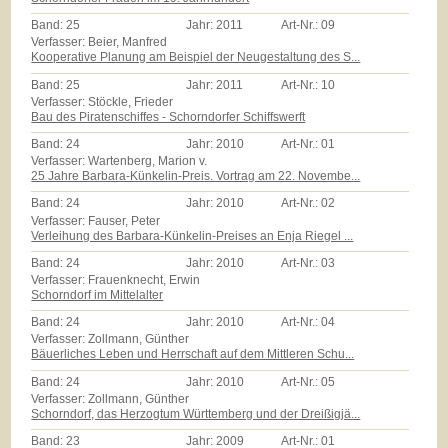
Band:
25
Jahr:
2011
Art-Nr.:
09
Verfasser: Beier, Manfred
Kooperative Planung am Beispiel der Neugestaltung des S...
Band:
25
Jahr:
2011
Art-Nr.:
10
Verfasser: Stöckle, Frieder
Bau des Piratenschiffes - Schorndorfer Schiffswerft
Band:
24
Jahr:
2010
Art-Nr.:
01
Verfasser: Wartenberg, Marion v.
25 Jahre Barbara-Künkelin-Preis. Vortrag am 22. Novembe...
Band:
24
Jahr:
2010
Art-Nr.:
02
Verfasser: Fauser, Peter
Verleihung des Barbara-Künkelin-Preises an Enja Riegel ...
Band:
24
Jahr:
2010
Art-Nr.:
03
Verfasser: Frauenknecht, Erwin
Schorndorf im Mittelalter
Band:
24
Jahr:
2010
Art-Nr.:
04
Verfasser: Zollmann, Günther
Bäuerliches Leben und Herrschaft auf dem Mittleren Schu...
Band:
24
Jahr:
2010
Art-Nr.:
05
Verfasser: Zollmann, Günther
Schorndorf, das Herzogtum Württemberg und der Dreißigjä...
Band:
23
Jahr:
2009
Art-Nr.:
01