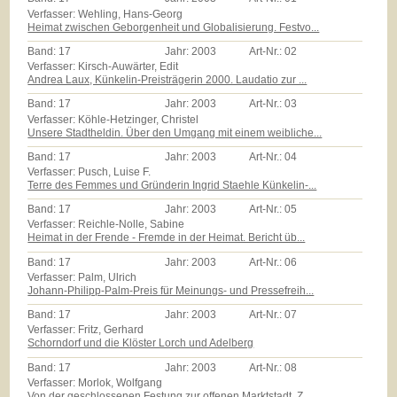
Verfasser: Wehling, Hans-Georg
Heimat zwischen Geborgenheit und Globalisierung. Festvo...
Band:
17
Jahr:
2003
Art-Nr.:
02
Verfasser: Kirsch-Auwärter, Edit
Andrea Laux, Künkelin-Preisträgerin 2000. Laudatio zur ...
Band:
17
Jahr:
2003
Art-Nr.:
03
Verfasser: Köhle-Hetzinger, Christel
Unsere Stadtheldin. Über den Umgang mit einem weibliche...
Band:
17
Jahr:
2003
Art-Nr.:
04
Verfasser: Pusch, Luise F.
Terre des Femmes und Gründerin Ingrid Staehle Künkelin-...
Band:
17
Jahr:
2003
Art-Nr.:
05
Verfasser: Reichle-Nolle, Sabine
Heimat in der Frende - Fremde in der Heimat. Bericht üb...
Band:
17
Jahr:
2003
Art-Nr.:
06
Verfasser: Palm, Ulrich
Johann-Philipp-Palm-Preis für Meinungs- und Pressefreih...
Band:
17
Jahr:
2003
Art-Nr.:
07
Verfasser: Fritz, Gerhard
Schorndorf und die Klöster Lorch und Adelberg
Band:
17
Jahr:
2003
Art-Nr.:
08
Verfasser: Morlok, Wolfgang
Von der geschlossenen Festung zur offenen Marktstadt. Z...