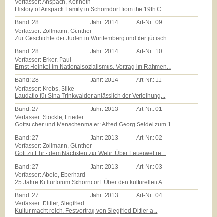
Verfasser: Anspach, Kenneth
History of Anspach Family in Schorndorf from the 19th C...
Band:
28
Jahr:
2014
Art-Nr.:
09
Verfasser: Zollmann, Günther
Zur Geschichte der Juden in Württemberg und der jüdisch...
Band:
28
Jahr:
2014
Art-Nr.:
10
Verfasser: Erker, Paul
Ernst Heinkel im Nationalsozialismus. Vortrag im Rahmen...
Band:
28
Jahr:
2014
Art-Nr.:
11
Verfasser: Krebs, Silke
Laudatio für Sina Trinkwalder anlässlich der Verleihung...
Band:
27
Jahr:
2013
Art-Nr.:
01
Verfasser: Stöckle, Frieder
Gottsucher und Menschenmaler: Alfred Georg Seidel zum 1...
Band:
27
Jahr:
2013
Art-Nr.:
02
Verfasser: Zollmann, Günther
Gott zu Ehr - dem Nächsten zur Wehr. Über Feuerwehre...
Band:
27
Jahr:
2013
Art-Nr.:
03
Verfasser: Abele, Eberhard
25 Jahre Kulturforum Schorndorf. Über den kulturellen A...
Band:
27
Jahr:
2013
Art-Nr.:
04
Verfasser: Dittler, Siegfried
Kultur macht reich. Festvortrag von Siegfried Dittler a...