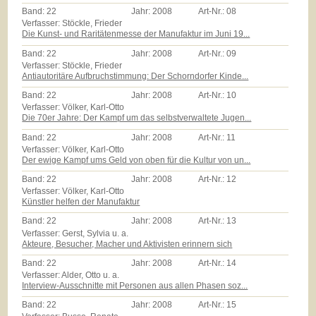
Band:
22
Jahr:
2008
Art-Nr.:
08
Verfasser: Stöckle, Frieder
Die Kunst- und Raritätenmesse der Manufaktur im Juni 19...
Band:
22
Jahr:
2008
Art-Nr.:
09
Verfasser: Stöckle, Frieder
Antiautoritäre Aufbruchstimmung: Der Schorndorfer Kinde...
Band:
22
Jahr:
2008
Art-Nr.:
10
Verfasser: Völker, Karl-Otto
Die 70er Jahre: Der Kampf um das selbstverwaltete Jugen...
Band:
22
Jahr:
2008
Art-Nr.:
11
Verfasser: Völker, Karl-Otto
Der ewige Kampf ums Geld von oben für die Kultur von un...
Band:
22
Jahr:
2008
Art-Nr.:
12
Verfasser: Völker, Karl-Otto
Künstler helfen der Manufaktur
Band:
22
Jahr:
2008
Art-Nr.:
13
Verfasser: Gerst, Sylvia u. a.
Akteure, Besucher, Macher und Aktivisten erinnern sich
Band:
22
Jahr:
2008
Art-Nr.:
14
Verfasser: Alder, Otto u. a.
Interview-Ausschnitte mit Personen aus allen Phasen soz...
Band:
22
Jahr:
2008
Art-Nr.:
15