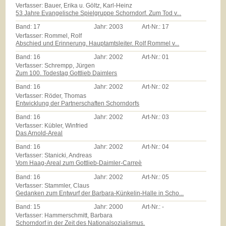
Verfasser: Bauer, Erika u. Göltz, Karl-Heinz
53 Jahre Evangelische Spielgruppe Schorndorf. Zum Tod v...
Band:
17
Jahr:
2003
Art-Nr.:
17
Verfasser: Rommel, Rolf
Abschied und Erinnerung. Hauptamtsleiter. Rolf Rommel v...
Band:
16
Jahr:
2002
Art-Nr.:
01
Verfasser: Schrempp, Jürgen
Zum 100. Todestag Gottlieb Daimlers
Band:
16
Jahr:
2002
Art-Nr.:
02
Verfasser: Röder, Thomas
Entwicklung der Partnerschaften Schorndorfs
Band:
16
Jahr:
2002
Art-Nr.:
03
Verfasser: Kübler, Winfried
Das Arnold-Areal
Band:
16
Jahr:
2002
Art-Nr.:
04
Verfasser: Stanicki, Andreas
Vom Haag-Areal zum Gottlieb-Daimler-Carreè
Band:
16
Jahr:
2002
Art-Nr.:
05
Verfasser: Stammler, Claus
Gedanken zum Entwurf der Barbara-Künkelin-Halle in Scho...
Band:
15
Jahr:
2000
Art-Nr.:
-
Verfasser: Hammerschmitt, Barbara
Schorndorf in der Zeit des Nationalsozialismus.