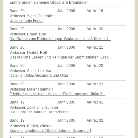
Erinnerungen an meine Großeltern Breuninger.
Band:
20
Jahr:
2006
Art-Nr.:
19
Verfasser: Sigel, Charlotte
Unsere Tante Fridel.
Band:
20
Jahr:
2006
Art-Nr.:
20
Verfasser: Braun, Lise
Die Gräber zum Reden bringen. Gedanken zum Artikel in d...
Band:
20
Jahr:
2006
Art-Nr.:
21
Verfasser: Diebel, Rolf
Das tägliche Leeren und Reinigen der Submissionen. Grab...
Band:
20
Jahr:
2006
Art-Nr.:
22
Verfasser: Sutter-Lex, Isa
Natalija, Ustja, Alexandra und Olga
Band:
20
Jahr:
2006
Art-Nr.:
23
Verfasser: Maier, Reinhold
Friedhofsgeschichten. Mit einer Einführung von Ulrike S...
Band:
19
Jahr:
2005
Art-Nr.:
01
Verfasser: Zollmann, Günther
Die Fünfziger Jahre in Deutschland
Band:
19
Jahr:
2005
Art-Nr.:
02
Verfasser: Kübler, Winfried
Kommunalpolitik der 1950er Jahre in Schorndorf