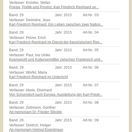
Verfasser: Knödler, Stefan
Poesie, Politik und Provinz. Karl Friedrich Reinhard un...
Band:
29
Jahr:
2015
Art-Nr.:
03
Verfasser: Delinière, Jean
Karl Friedrich Reinhard. Ein Leben zwischen zwei Nation...
Band:
29
Jahr:
2015
Art-Nr.:
04
Verfasser: Pelzer, Erich
Karl Friedrich Reinhard im Dienst der französischen Rep...
Band:
29
Jahr:
2015
Art-Nr.:
05
Verfasser: Paul, Ina Ulrike
Kosmopolit und Kulturvermittler zwischen Frankreich und...
Band:
29
Jahr:
2015
Art-Nr.:
06
Verfasser: Würfel, Maria
Karl Friedrich Reinhard im Unterricht
Band:
29
Jahr:
2015
Art-Nr.:
07
Verfasser: Abele, Eberhard
Von Schorndorf nach Europa. Ausstellung der Karl-Friedr...
Band:
29
Jahr:
2015
Art-Nr.:
08
Verfasser: Zollmann, Günther
Ad memoriam Dr. Frieder Stöckle
Band:
29
Jahr:
2015
Art-Nr.:
09
Verfasser: Dietrich, Holger
Ad memoriam Helmut Eisenbraun