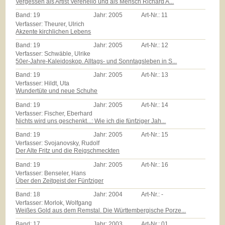
Vergessen als Artist Verenello und als Mensch Richard A...
Band:
19
Jahr:
2005
Art-Nr.:
11
Verfasser: Theurer, Ulrich
Akzente kirchlichen Lebens
Band:
19
Jahr:
2005
Art-Nr.:
12
Verfasser: Schwäble, Ulrike
50er-Jahre-Kaleidoskop. Alltags- und Sonntagsleben in S...
Band:
19
Jahr:
2005
Art-Nr.:
13
Verfasser: Hildt, Uta
Wundertüte und neue Schuhe
Band:
19
Jahr:
2005
Art-Nr.:
14
Verfasser: Fischer, Eberhard
Nichts wird uns geschenkt...: Wie ich die fünfziger Jah...
Band:
19
Jahr:
2005
Art-Nr.:
15
Verfasser: Svojanovsky, Rudolf
Der Alte Fritz und die Reigschmeckten
Band:
19
Jahr:
2005
Art-Nr.:
16
Verfasser: Benseler, Hans
Über den Zeitgeist der Fünfziger
Band:
18
Jahr:
2004
Art-Nr.:
-
Verfasser: Morlok, Wolfgang
Weißes Gold aus dem Remstal. Die Württembergische Porze...
Band:
17
Jahr:
2003
Art-Nr.:
01