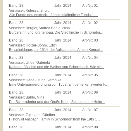
Band:
28
Jahr:
2014
Art-Nr.:
01
Verfasser: Kulessa, Birgit
Alte Funde neu entdeckt - frühmittelalterliche Fundstüc...
Band:
28
Jahr:
2014
Art-Nr.:
02
Verfasser: Bergler, Andrea Bahlo, Nina
Bürgersinn und Kirchenbau. Die Stadtkirche in Schorndor...
Band:
28
Jahr:
2014
Art-Nr.:
03
Verfasser: Holzer-Böhm, Edith
Entscheidungsjahr 1514  der Aufstand des Armen Konrad...
Band:
28
Jahr:
2014
Art-Nr.:
04
Verfasser: Uhde, Gabriela
Kathrina Böschin und die Weiber von Schornbach. Wie sic...
Band:
28
Jahr:
2014
Art-Nr.:
05
Verfasser: Härle-Grupp, Veronika
Eine Untergängerordnung von 1558. Ein bemerkenswerter F...
Band:
28
Jahr:
2014
Art-Nr.:
06
Verfasser: Bahlo, Nina
Die Schorndorfer und der Große Krieg. Soldaten und Heim...
Band:
28
Jahr:
2014
Art-Nr.:
07
Verfasser: Zollmann, Günther
History of Anspach Family in Schorndorf from the 19th C...
Band:
28
Jahr:
2014
Art-Nr.:
08