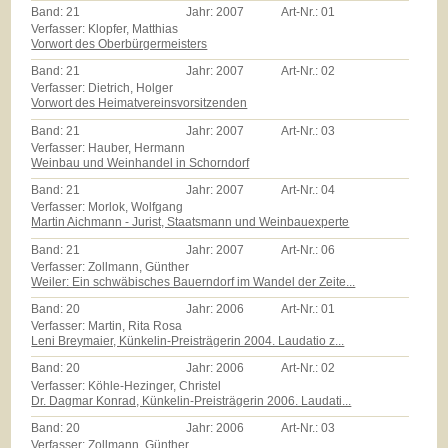
Band:
21
Jahr:
2007
Art-Nr.:
01
Verfasser: Klopfer, Matthias
Vorwort des Oberbürgermeisters
Band:
21
Jahr:
2007
Art-Nr.:
02
Verfasser: Dietrich, Holger
Vorwort des Heimatvereinsvorsitzenden
Band:
21
Jahr:
2007
Art-Nr.:
03
Verfasser: Hauber, Hermann
Weinbau und Weinhandel in Schorndorf
Band:
21
Jahr:
2007
Art-Nr.:
04
Verfasser: Morlok, Wolfgang
Martin Aichmann - Jurist, Staatsmann und Weinbauexperte
Band:
21
Jahr:
2007
Art-Nr.:
06
Verfasser: Zollmann, Günther
Weiler: Ein schwäbisches Bauerndorf im Wandel der Zeite...
Band:
20
Jahr:
2006
Art-Nr.:
01
Verfasser: Martin, Rita Rosa
Leni Breymaier, Künkelin-Preisträgerin 2004. Laudatio z...
Band:
20
Jahr:
2006
Art-Nr.:
02
Verfasser: Köhle-Hezinger, Christel
Dr. Dagmar Konrad, Künkelin-Preisträgerin 2006. Laudati...
Band:
20
Jahr:
2006
Art-Nr.:
03
Verfasser: Zollmann, Günther