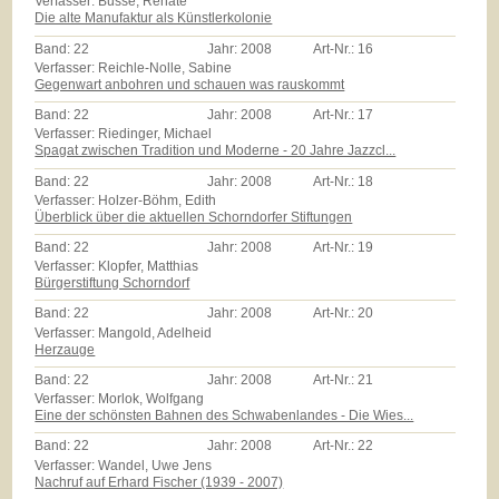
Verfasser: Busse, Renate
Die alte Manufaktur als Künstlerkolonie
Band:
22
Jahr:
2008
Art-Nr.:
16
Verfasser: Reichle-Nolle, Sabine
Gegenwart anbohren und schauen was rauskommt
Band:
22
Jahr:
2008
Art-Nr.:
17
Verfasser: Riedinger, Michael
Spagat zwischen Tradition und Moderne - 20 Jahre Jazzcl...
Band:
22
Jahr:
2008
Art-Nr.:
18
Verfasser: Holzer-Böhm, Edith
Überblick über die aktuellen Schorndorfer Stiftungen
Band:
22
Jahr:
2008
Art-Nr.:
19
Verfasser: Klopfer, Matthias
Bürgerstiftung Schorndorf
Band:
22
Jahr:
2008
Art-Nr.:
20
Verfasser: Mangold, Adelheid
Herzauge
Band:
22
Jahr:
2008
Art-Nr.:
21
Verfasser: Morlok, Wolfgang
Eine der schönsten Bahnen des Schwabenlandes - Die Wies...
Band:
22
Jahr:
2008
Art-Nr.:
22
Verfasser: Wandel, Uwe Jens
Nachruf auf Erhard Fischer (1939 - 2007)