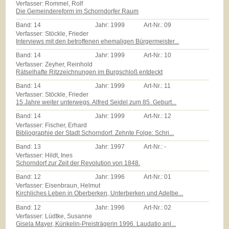
Verfasser: Rommel, Rolf
Die Gemeindereform im Schorndorfer Raum
Band:
14
Jahr:
1999
Art-Nr.:
09
Verfasser: Stöckle, Frieder
Interviews mit den betroffenen ehemaligen Bürgermeister...
Band:
14
Jahr:
1999
Art-Nr.:
10
Verfasser: Zeyher, Reinhold
Rätselhafte Ritzzeichnungen im Burgschloß entdeckt
Band:
14
Jahr:
1999
Art-Nr.:
11
Verfasser: Stöckle, Frieder
15 Jahre weiter unterwegs. Alfred Seidel zum 85. Geburt...
Band:
14
Jahr:
1999
Art-Nr.:
12
Verfasser: Fischer, Erhard
Bibliographie der Stadt Schorndorf. Zehnte Folge: Schri...
Band:
13
Jahr:
1997
Art-Nr.:
-
Verfasser: Hildt, Ines
Schorndorf zur Zeit der Revolution von 1848.
Band:
12
Jahr:
1996
Art-Nr.:
01
Verfasser: Eisenbraun, Helmut
Kirchliches Leben in Oberberken, Unterberken und Adelbe...
Band:
12
Jahr:
1996
Art-Nr.:
02
Verfasser: Lüdtke, Susanne
Gisela Mayer, Künkelin-Preisträgerin 1996. Laudatio anl...