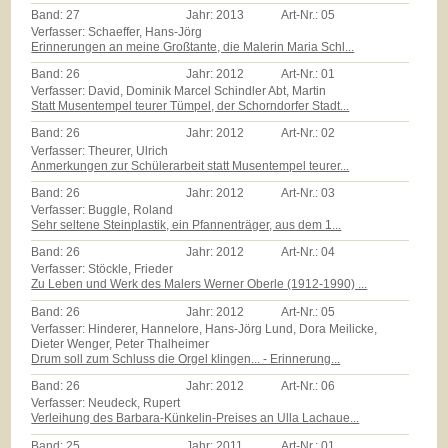
Band:
27
Jahr:
2013
Art-Nr.:
05
Verfasser: Schaeffer, Hans-Jörg
Erinnerungen an meine Großtante, die Malerin Maria Schl...
Band:
26
Jahr:
2012
Art-Nr.:
01
Verfasser: David, Dominik Marcel Schindler Abt, Martin
Statt Musentempel teurer Tümpel, der Schorndorfer Stadt...
Band:
26
Jahr:
2012
Art-Nr.:
02
Verfasser: Theurer, Ulrich
Anmerkungen zur Schülerarbeit statt Musentempel teurer...
Band:
26
Jahr:
2012
Art-Nr.:
03
Verfasser: Buggle, Roland
Sehr seltene Steinplastik, ein Pfannenträger, aus dem 1...
Band:
26
Jahr:
2012
Art-Nr.:
04
Verfasser: Stöckle, Frieder
Zu Leben und Werk des Malers Werner Oberle (1912-1990) ...
Band:
26
Jahr:
2012
Art-Nr.:
05
Verfasser: Hinderer, Hannelore, Hans-Jörg Lund, Dora Meilicke,
Dieter Wenger, Peter Thalheimer
Drum soll zum Schluss die Orgel klingen... - Erinnerung...
Band:
26
Jahr:
2012
Art-Nr.:
06
Verfasser: Neudeck, Rupert
Verleihung des Barbara-Künkelin-Preises an Ulla Lachaue...
Band:
25
Jahr:
2011
Art-Nr.:
01