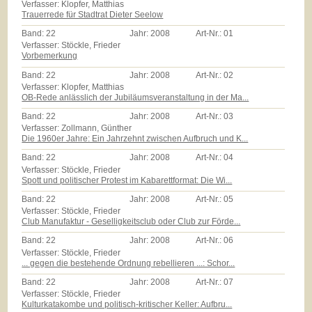
Verfasser: Klopfer, Matthias
Trauerrede für Stadtrat Dieter Seelow
Band:
22
Jahr:
2008
Art-Nr.:
01
Verfasser: Stöckle, Frieder
Vorbemerkung
Band:
22
Jahr:
2008
Art-Nr.:
02
Verfasser: Klopfer, Matthias
OB-Rede anlässlich der Jubiläumsveranstaltung in der Ma...
Band:
22
Jahr:
2008
Art-Nr.:
03
Verfasser: Zollmann, Günther
Die 1960er Jahre: Ein Jahrzehnt zwischen Aufbruch und K...
Band:
22
Jahr:
2008
Art-Nr.:
04
Verfasser: Stöckle, Frieder
Spott und politischer Protest im Kabarettformat: Die Wi...
Band:
22
Jahr:
2008
Art-Nr.:
05
Verfasser: Stöckle, Frieder
Club Manufaktur - Geselligkeitsclub oder Club zur Förde...
Band:
22
Jahr:
2008
Art-Nr.:
06
Verfasser: Stöckle, Frieder
... gegen die bestehende Ordnung rebellieren ...: Schor...
Band:
22
Jahr:
2008
Art-Nr.:
07
Verfasser: Stöckle, Frieder
Kulturkatakombe und politisch-kritischer Keller: Aufbru...