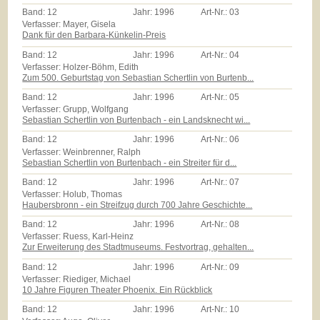
Band:
12
Jahr:
1996
Art-Nr.:
03
Verfasser: Mayer, Gisela
Dank für den Barbara-Künkelin-Preis
Band:
12
Jahr:
1996
Art-Nr.:
04
Verfasser: Holzer-Böhm, Edith
Zum 500. Geburtstag von Sebastian Schertlin von Burtenb...
Band:
12
Jahr:
1996
Art-Nr.:
05
Verfasser: Grupp, Wolfgang
Sebastian Schertlin von Burtenbach - ein Landsknecht wi...
Band:
12
Jahr:
1996
Art-Nr.:
06
Verfasser: Weinbrenner, Ralph
Sebastian Schertlin von Burtenbach - ein Streiter für d...
Band:
12
Jahr:
1996
Art-Nr.:
07
Verfasser: Holub, Thomas
Haubersbronn - ein Streifzug durch 700 Jahre Geschichte...
Band:
12
Jahr:
1996
Art-Nr.:
08
Verfasser: Ruess, Karl-Heinz
Zur Erweiterung des Stadtmuseums. Festvortrag, gehalten...
Band:
12
Jahr:
1996
Art-Nr.:
09
Verfasser: Riediger, Michael
10 Jahre Figuren Theater Phoenix. Ein Rückblick
Band:
12
Jahr:
1996
Art-Nr.:
10