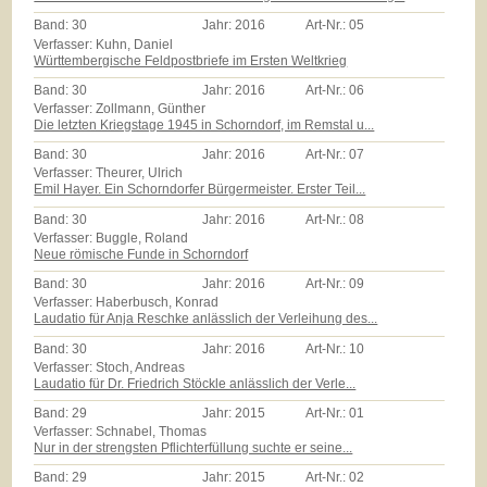
Band:
30
Jahr:
2016
Art-Nr.:
05
Verfasser: Kuhn, Daniel
Württembergische Feldpostbriefe im Ersten Weltkrieg
Band:
30
Jahr:
2016
Art-Nr.:
06
Verfasser: Zollmann, Günther
Die letzten Kriegstage 1945 in Schorndorf, im Remstal u...
Band:
30
Jahr:
2016
Art-Nr.:
07
Verfasser: Theurer, Ulrich
Emil Hayer. Ein Schorndorfer Bürgermeister. Erster Teil...
Band:
30
Jahr:
2016
Art-Nr.:
08
Verfasser: Buggle, Roland
Neue römische Funde in Schorndorf
Band:
30
Jahr:
2016
Art-Nr.:
09
Verfasser: Haberbusch, Konrad
Laudatio für Anja Reschke anlässlich der Verleihung des...
Band:
30
Jahr:
2016
Art-Nr.:
10
Verfasser: Stoch, Andreas
Laudatio für Dr. Friedrich Stöckle anlässlich der Verle...
Band:
29
Jahr:
2015
Art-Nr.:
01
Verfasser: Schnabel, Thomas
Nur in der strengsten Pflichterfüllung suchte er seine...
Band:
29
Jahr:
2015
Art-Nr.:
02