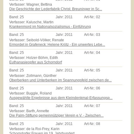
Verfasser: Wagner, Bettina
Die Geschichte der Lederfabrik Christ. Breuninger in Sc...
Band:
25
Jahr:
2011
Art-Nr.:
02
Verfasser: Kalusche, Martin
Krankenmord im Nationalsozialismus - Einführung
Band:
25
Jahr:
2011
Art-Nr.:
03
Verfasser: Seibold-Völker, Renate
Ermordet in Grafeneck: Helene Krötz - Ein unwertes Lebe...
Band:
25
Jahr:
2011
Art-Nr.:
04
Verfasser: Holzer-Böhm, Edith
Euthanasieopfer aus Schorndorf
Band:
25
Jahr:
2011
Art-Nr.:
05
Verfasser: Zollmann, Günther
Oberberken und Unterberken im Spannungsfeld zwischen de...
Band:
25
Jahr:
2011
Art-Nr.:
06
Verfasser: Buggle, Roland
Ausgewählte Ergebnisse aus dem Kleindenkmal-Erfassungsp...
Band:
25
Jahr:
2011
Art-Nr.:
07
Verfasser: Barth, Annette
Die Palm-Stiftung gemeinnütziger Verein e.V. - Zwischen...
Band:
25
Jahr:
2011
Art-Nr.:
08
Verfasser: de la Roi-Frey, Karin
Schorndorfer Frauen im 19. Jahrhundert