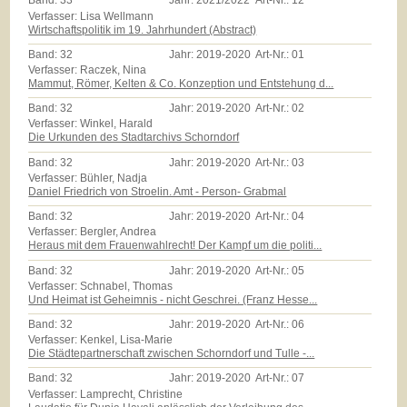
Band:
33
Jahr:
2021/2022
Art-Nr.:
12
Verfasser: Lisa Wellmann
Wirtschaftspolitik im 19. Jahrhundert (Abstract)
Band:
32
Jahr:
2019-2020
Art-Nr.:
01
Verfasser: Raczek, Nina
Mammut, Römer, Kelten & Co. Konzeption und Entstehung d...
Band:
32
Jahr:
2019-2020
Art-Nr.:
02
Verfasser: Winkel, Harald
Die Urkunden des Stadtarchivs Schorndorf
Band:
32
Jahr:
2019-2020
Art-Nr.:
03
Verfasser: Bühler, Nadja
Daniel Friedrich von Stroelin. Amt - Person- Grabmal
Band:
32
Jahr:
2019-2020
Art-Nr.:
04
Verfasser: Bergler, Andrea
Heraus mit dem Frauenwahlrecht! Der Kampf um die politi...
Band:
32
Jahr:
2019-2020
Art-Nr.:
05
Verfasser: Schnabel, Thomas
Und Heimat ist Geheimnis - nicht Geschrei. (Franz Hesse...
Band:
32
Jahr:
2019-2020
Art-Nr.:
06
Verfasser: Kenkel, Lisa-Marie
Die Städtepartnerschaft zwischen Schorndorf und Tulle -...
Band:
32
Jahr:
2019-2020
Art-Nr.:
07
Verfasser: Lamprecht, Christine