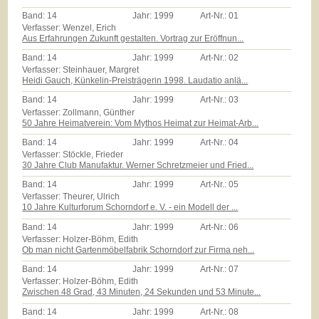
Band:
14
Jahr:
1999
Art-Nr.:
01
Verfasser: Wenzel, Erich
Aus Erfahrungen Zukunft gestalten. Vortrag zur Eröffnun...
Band:
14
Jahr:
1999
Art-Nr.:
02
Verfasser: Steinhauer, Margret
Heidi Gauch, Künkelin-Preisträgerin 1998. Laudatio anlä...
Band:
14
Jahr:
1999
Art-Nr.:
03
Verfasser: Zollmann, Günther
50 Jahre Heimatverein: Vom Mythos Heimat zur Heimat-Arb...
Band:
14
Jahr:
1999
Art-Nr.:
04
Verfasser: Stöckle, Frieder
30 Jahre Club Manufaktur. Werner Schretzmeier und Fried...
Band:
14
Jahr:
1999
Art-Nr.:
05
Verfasser: Theurer, Ulrich
10 Jahre Kulturforum Schorndorf e. V. - ein Modell der ...
Band:
14
Jahr:
1999
Art-Nr.:
06
Verfasser: Holzer-Böhm, Edith
Ob man nicht Gartenmöbelfabrik Schorndorf zur Firma neh...
Band:
14
Jahr:
1999
Art-Nr.:
07
Verfasser: Holzer-Böhm, Edith
Zwischen 48 Grad, 43 Minuten, 24 Sekunden und 53 Minute...
Band:
14
Jahr:
1999
Art-Nr.:
08