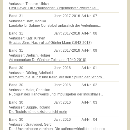
Verfasser: Theurer, Ulrich
Emil Hayer. Ein Schorndorfer Bürgermeister. Zweiter Tei...
Band:
31
Jahr:
2017-2018
Art-Nr.:
07
Verfasser: Barz, Monika
Laudatio für Sabine Constabel anlässlich der Verleihung...
Band:
31
Jahr:
2017-2018
Art-Nr.:
08
Verfasser: Katz, Kirsten
Gracias Jüns. Nachruf auf Günter Mann (1942-2018)
Band:
31
Jahr:
2017-2018
Art-Nr.:
09
Verfasser: Dietrich, Holger
Ad memoriam Dr. Günther Zollmann (1940-2018)
Band:
30
Jahr:
2016
Art-Nr.:
01
Verfasser: Dörling, Adelheid
Krämermühle, Kunst und Kairo. Auf den Spuren der Schorn...
Band:
30
Jahr:
2016
Art-Nr.:
02
Verfasser: Maier, Christian
Rückgrat des Handwerks und Impulsgeber der Industrialis...
Band:
30
Jahr:
2016
Art-Nr.:
03
Verfasser: Buggle, Roland
Die Teufelsmühle existiert nicht mehr
Band:
30
Jahr:
2016
Art-Nr.:
04
Verfasser: Grauvogel, Gerd
Das Unvereinbare vereinen: Die außergewöhnliche Lebensg...