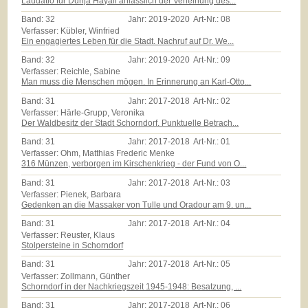
Laudatio für Dunja Hayali anlässlich der Verleihung des...
Band:
32
Jahr:
2019-2020
Art-Nr.:
08
Verfasser: Kübler, Winfried
Ein engagiertes Leben für die Stadt. Nachruf auf Dr. We...
Band:
32
Jahr:
2019-2020
Art-Nr.:
09
Verfasser: Reichle, Sabine
Man muss die Menschen mögen. In Erinnerung an Karl-Otto...
Band:
31
Jahr:
2017-2018
Art-Nr.:
02
Verfasser: Härle-Grupp, Veronika
Der Waldbesitz der Stadt Schorndorf. Punktuelle Betrach...
Band:
31
Jahr:
2017-2018
Art-Nr.:
01
Verfasser: Ohm, Matthias Frederic Menke
316 Münzen, verborgen im Kirschenkrieg - der Fund von O...
Band:
31
Jahr:
2017-2018
Art-Nr.:
03
Verfasser: Pienek, Barbara
Gedenken an die Massaker von Tulle und Oradour am 9. un...
Band:
31
Jahr:
2017-2018
Art-Nr.:
04
Verfasser: Reuster, Klaus
Stolpersteine in Schorndorf
Band:
31
Jahr:
2017-2018
Art-Nr.:
05
Verfasser: Zollmann, Günther
Schorndorf in der Nachkriegszeit 1945-1948: Besatzung, ...
Band:
31
Jahr:
2017-2018
Art-Nr.:
06