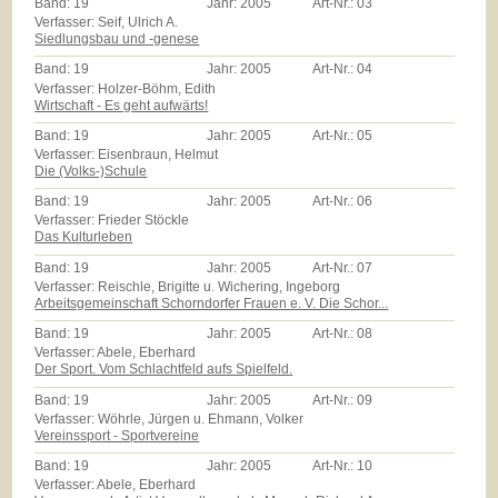
Band:
19
Jahr:
2005
Art-Nr.:
03
Verfasser: Seif, Ulrich A.
Siedlungsbau und -genese
Band:
19
Jahr:
2005
Art-Nr.:
04
Verfasser: Holzer-Böhm, Edith
Wirtschaft - Es geht aufwärts!
Band:
19
Jahr:
2005
Art-Nr.:
05
Verfasser: Eisenbraun, Helmut
Die (Volks-)Schule
Band:
19
Jahr:
2005
Art-Nr.:
06
Verfasser: Frieder Stöckle
Das Kulturleben
Band:
19
Jahr:
2005
Art-Nr.:
07
Verfasser: Reischle, Brigitte u. Wichering, Ingeborg
Arbeitsgemeinschaft Schorndorfer Frauen e. V. Die Schor...
Band:
19
Jahr:
2005
Art-Nr.:
08
Verfasser: Abele, Eberhard
Der Sport. Vom Schlachtfeld aufs Spielfeld.
Band:
19
Jahr:
2005
Art-Nr.:
09
Verfasser: Wöhrle, Jürgen u. Ehmann, Volker
Vereinssport - Sportvereine
Band:
19
Jahr:
2005
Art-Nr.:
10
Verfasser: Abele, Eberhard