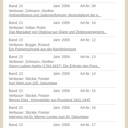
Band:
23
Jahr:
2009
Art-Nr.:
09
Verfasser: Zollmann, Günther
Antisemitismus und Judenverfolgung. Veranstaltung der e...
Band:
23
Jahr:
2009
Art-Nr.:
10
Verfasser: Völker, Robin
Das Massaker von Oradour-sur-Glane und Zeitzeugengesprä...
Band:
23
Jahr:
2009
Art-Nr.:
12
Verfasser: Buggle, Roland
Ein Puppenschrank aus der Nachkriegszeit
Band:
23
Jahr:
2009
Art-Nr.:
13
Verfasser: Zollmann, Günther
Georg Ludwig Hartig (1764-1837). Der Erfinder des Prinz...
Band:
23
Jahr:
2009
Art-Nr.:
14
Verfasser: Stöckle, Frieder
Karl Wahl zum 100. Geburtstag
Band:
23
Jahr:
2009
Art-Nr.:
15
Verfasser: Stöckle, Frieder
Werner Diez - Kriegsbilder aus Russland 1941-1945
Band:
23
Jahr:
2009
Art-Nr.:
16
Verfasser: Stöckle, Frieder
Interview mit Dr. Werner Lempp zum 80. Geburtstag
Band:
23
Jahr:
2009
Art-Nr.:
17