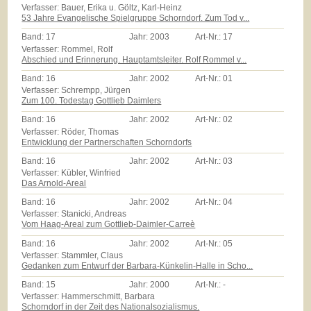
Verfasser: Bauer, Erika u. Göltz, Karl-Heinz
53 Jahre Evangelische Spielgruppe Schorndorf. Zum Tod v...
Band:
17
Jahr:
2003
Art-Nr.:
17
Verfasser: Rommel, Rolf
Abschied und Erinnerung. Hauptamtsleiter. Rolf Rommel v...
Band:
16
Jahr:
2002
Art-Nr.:
01
Verfasser: Schrempp, Jürgen
Zum 100. Todestag Gottlieb Daimlers
Band:
16
Jahr:
2002
Art-Nr.:
02
Verfasser: Röder, Thomas
Entwicklung der Partnerschaften Schorndorfs
Band:
16
Jahr:
2002
Art-Nr.:
03
Verfasser: Kübler, Winfried
Das Arnold-Areal
Band:
16
Jahr:
2002
Art-Nr.:
04
Verfasser: Stanicki, Andreas
Vom Haag-Areal zum Gottlieb-Daimler-Carreè
Band:
16
Jahr:
2002
Art-Nr.:
05
Verfasser: Stammler, Claus
Gedanken zum Entwurf der Barbara-Künkelin-Halle in Scho...
Band:
15
Jahr:
2000
Art-Nr.:
-
Verfasser: Hammerschmitt, Barbara
Schorndorf in der Zeit des Nationalsozialismus.