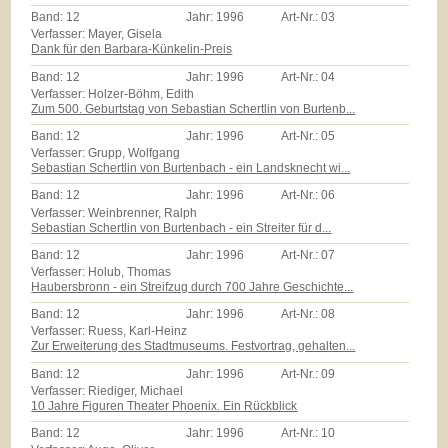
Band:
12
Jahr:
1996
Art-Nr.:
03
Verfasser: Mayer, Gisela
Dank für den Barbara-Künkelin-Preis
Band:
12
Jahr:
1996
Art-Nr.:
04
Verfasser: Holzer-Böhm, Edith
Zum 500. Geburtstag von Sebastian Schertlin von Burtenb...
Band:
12
Jahr:
1996
Art-Nr.:
05
Verfasser: Grupp, Wolfgang
Sebastian Schertlin von Burtenbach - ein Landsknecht wi...
Band:
12
Jahr:
1996
Art-Nr.:
06
Verfasser: Weinbrenner, Ralph
Sebastian Schertlin von Burtenbach - ein Streiter für d...
Band:
12
Jahr:
1996
Art-Nr.:
07
Verfasser: Holub, Thomas
Haubersbronn - ein Streifzug durch 700 Jahre Geschichte...
Band:
12
Jahr:
1996
Art-Nr.:
08
Verfasser: Ruess, Karl-Heinz
Zur Erweiterung des Stadtmuseums. Festvortrag, gehalten...
Band:
12
Jahr:
1996
Art-Nr.:
09
Verfasser: Riediger, Michael
10 Jahre Figuren Theater Phoenix. Ein Rückblick
Band:
12
Jahr:
1996
Art-Nr.:
10