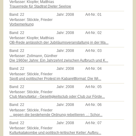
Verfasser: Klopfer, Matthias
Trauerrede für Stadtrat Dieter Seelow
Band:
22
Jahr:
2008
Art-Nr.:
01
Verfasser: Stöckle, Frieder
Vorbemerkung
Band:
22
Jahr:
2008
Art-Nr.:
02
Verfasser: Klopfer, Matthias
OB-Rede anlässlich der Jubiläumsveranstaltung in der Ma...
Band:
22
Jahr:
2008
Art-Nr.:
03
Verfasser: Zollmann, Günther
Die 1960er Jahre: Ein Jahrzehnt zwischen Aufbruch und K...
Band:
22
Jahr:
2008
Art-Nr.:
04
Verfasser: Stöckle, Frieder
Spott und politischer Protest im Kabarettformat: Die Wi...
Band:
22
Jahr:
2008
Art-Nr.:
05
Verfasser: Stöckle, Frieder
Club Manufaktur - Geselligkeitsclub oder Club zur Förde...
Band:
22
Jahr:
2008
Art-Nr.:
06
Verfasser: Stöckle, Frieder
... gegen die bestehende Ordnung rebellieren ...: Schor...
Band:
22
Jahr:
2008
Art-Nr.:
07
Verfasser: Stöckle, Frieder
Kulturkatakombe und politisch-kritischer Keller: Aufbru...