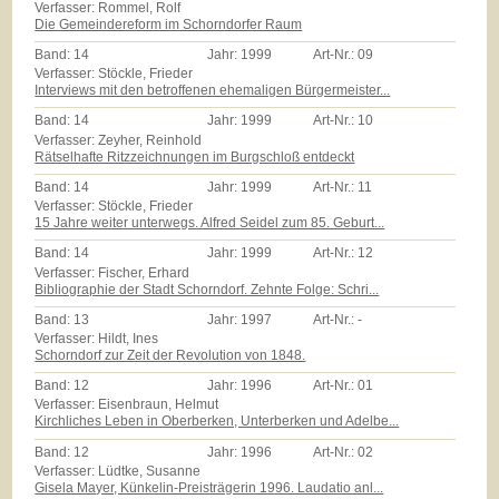
Verfasser: Rommel, Rolf
Die Gemeindereform im Schorndorfer Raum
Band:
14
Jahr:
1999
Art-Nr.:
09
Verfasser: Stöckle, Frieder
Interviews mit den betroffenen ehemaligen Bürgermeister...
Band:
14
Jahr:
1999
Art-Nr.:
10
Verfasser: Zeyher, Reinhold
Rätselhafte Ritzzeichnungen im Burgschloß entdeckt
Band:
14
Jahr:
1999
Art-Nr.:
11
Verfasser: Stöckle, Frieder
15 Jahre weiter unterwegs. Alfred Seidel zum 85. Geburt...
Band:
14
Jahr:
1999
Art-Nr.:
12
Verfasser: Fischer, Erhard
Bibliographie der Stadt Schorndorf. Zehnte Folge: Schri...
Band:
13
Jahr:
1997
Art-Nr.:
-
Verfasser: Hildt, Ines
Schorndorf zur Zeit der Revolution von 1848.
Band:
12
Jahr:
1996
Art-Nr.:
01
Verfasser: Eisenbraun, Helmut
Kirchliches Leben in Oberberken, Unterberken und Adelbe...
Band:
12
Jahr:
1996
Art-Nr.:
02
Verfasser: Lüdtke, Susanne
Gisela Mayer, Künkelin-Preisträgerin 1996. Laudatio anl...