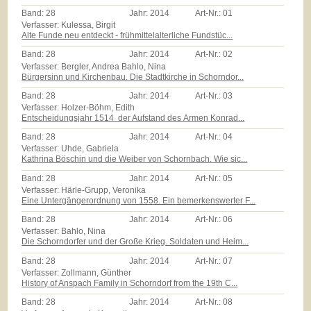
Band:
28
Jahr:
2014
Art-Nr.:
01
Verfasser: Kulessa, Birgit
Alte Funde neu entdeckt - frühmittelalterliche Fundstüc...
Band:
28
Jahr:
2014
Art-Nr.:
02
Verfasser: Bergler, Andrea Bahlo, Nina
Bürgersinn und Kirchenbau. Die Stadtkirche in Schorndor...
Band:
28
Jahr:
2014
Art-Nr.:
03
Verfasser: Holzer-Böhm, Edith
Entscheidungsjahr 1514  der Aufstand des Armen Konrad...
Band:
28
Jahr:
2014
Art-Nr.:
04
Verfasser: Uhde, Gabriela
Kathrina Böschin und die Weiber von Schornbach. Wie sic...
Band:
28
Jahr:
2014
Art-Nr.:
05
Verfasser: Härle-Grupp, Veronika
Eine Untergängerordnung von 1558. Ein bemerkenswerter F...
Band:
28
Jahr:
2014
Art-Nr.:
06
Verfasser: Bahlo, Nina
Die Schorndorfer und der Große Krieg. Soldaten und Heim...
Band:
28
Jahr:
2014
Art-Nr.:
07
Verfasser: Zollmann, Günther
History of Anspach Family in Schorndorf from the 19th C...
Band:
28
Jahr:
2014
Art-Nr.:
08