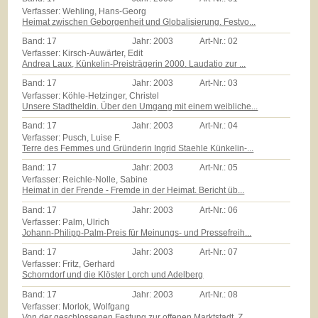
Verfasser: Wehling, Hans-Georg
Heimat zwischen Geborgenheit und Globalisierung. Festvo...
Band:
17
Jahr:
2003
Art-Nr.:
02
Verfasser: Kirsch-Auwärter, Edit
Andrea Laux, Künkelin-Preisträgerin 2000. Laudatio zur ...
Band:
17
Jahr:
2003
Art-Nr.:
03
Verfasser: Köhle-Hetzinger, Christel
Unsere Stadtheldin. Über den Umgang mit einem weibliche...
Band:
17
Jahr:
2003
Art-Nr.:
04
Verfasser: Pusch, Luise F.
Terre des Femmes und Gründerin Ingrid Staehle Künkelin-...
Band:
17
Jahr:
2003
Art-Nr.:
05
Verfasser: Reichle-Nolle, Sabine
Heimat in der Frende - Fremde in der Heimat. Bericht üb...
Band:
17
Jahr:
2003
Art-Nr.:
06
Verfasser: Palm, Ulrich
Johann-Philipp-Palm-Preis für Meinungs- und Pressefreih...
Band:
17
Jahr:
2003
Art-Nr.:
07
Verfasser: Fritz, Gerhard
Schorndorf und die Klöster Lorch und Adelberg
Band:
17
Jahr:
2003
Art-Nr.:
08
Verfasser: Morlok, Wolfgang
Von der geschlossenen Festung zur offenen Marktstadt. Z...