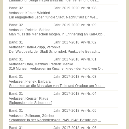
Laudatio für Dunja Hayali anlässlich der Verleihung des...
Band:
32
Jahr:
2019-2020
Art-Nr.:
08
Verfasser: Kübler, Winfried
Ein engagiertes Leben für die Stadt. Nachruf auf Dr. We...
Band:
32
Jahr:
2019-2020
Art-Nr.:
09
Verfasser: Reichle, Sabine
Man muss die Menschen mögen. In Erinnerung an Karl-Otto...
Band:
31
Jahr:
2017-2018
Art-Nr.:
02
Verfasser: Härle-Grupp, Veronika
Der Waldbesitz der Stadt Schorndorf. Punktuelle Betrach...
Band:
31
Jahr:
2017-2018
Art-Nr.:
01
Verfasser: Ohm, Matthias Frederic Menke
316 Münzen, verborgen im Kirschenkrieg - der Fund von O...
Band:
31
Jahr:
2017-2018
Art-Nr.:
03
Verfasser: Pienek, Barbara
Gedenken an die Massaker von Tulle und Oradour am 9. un...
Band:
31
Jahr:
2017-2018
Art-Nr.:
04
Verfasser: Reuster, Klaus
Stolpersteine in Schorndorf
Band:
31
Jahr:
2017-2018
Art-Nr.:
05
Verfasser: Zollmann, Günther
Schorndorf in der Nachkriegszeit 1945-1948: Besatzung, ...
Band:
31
Jahr:
2017-2018
Art-Nr.:
06