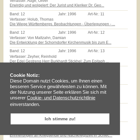
Verfasser: Auge, Oliver
Erwirdig und wolgelert: Der Jurist und Kleriker Dr. Geo...
Band:
12
Jahr:
1996
Art-Nr.:
11
Verfasser: Holub, Thomas
Die Wiege Württembergs. Beobachtungen - Überlegungen - ...
Band:
12
Jahr:
1996
Art-Nr.:
12
Verfasser: Von Maltzahn, Damian
Die Entwicklung der Schorndorfer Kirchenmusik bis zum E...
Band:
12
Jahr:
1996
Art-Nr.:
13
Verfasser: Zeyher, Reinhold
Der Edel Gestreng Herr Burkhardt Stickhel: Zum Epitaph ...
Band:
12
Jahr:
1996
Art-Nr.:
14
Verfasser: Zollmann, Günther
Cookie Notiz:
Massenarmut und landwirtschaftliche Reformen auf dem Sc...
Diese Domain nutzt Cookies, um Ihnen einen
besseren Service gewährleisten zu können. Mit
Band:
12
Jahr:
1996
Art-Nr.:
15
der Nutzung unserer Seite erklären Sie sich mit
Verfasser: Milz, Thomas
unserer
Cookie- und Datenschutzrichtlinie
Götz E.Hübner - ein experimenteller Geschichtspraktiker...
einverstanden.
Band:
12
Jahr:
1996
Art-Nr.:
16
Verfasser: Braun, Lise
Maria Schloz
Ich stimme zu!
Band:
12
Jahr:
1996
Art-Nr.:
17
Verfasser: Fischer, Erhard
Erinnerungen an Kriegsende und Nachkriegszeit in Schlec...