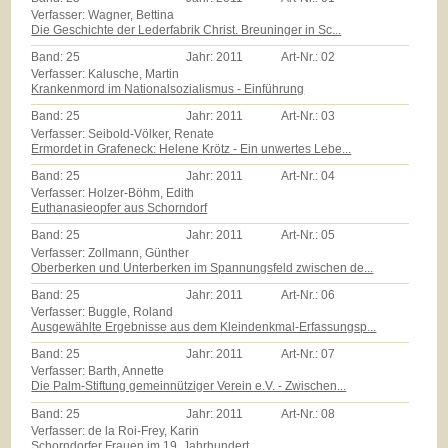
Verfasser: Wagner, Bettina
Die Geschichte der Lederfabrik Christ. Breuninger in Sc...
Band:
25
Jahr:
2011
Art-Nr.:
02
Verfasser: Kalusche, Martin
Krankenmord im Nationalsozialismus - Einführung
Band:
25
Jahr:
2011
Art-Nr.:
03
Verfasser: Seibold-Völker, Renate
Ermordet in Grafeneck: Helene Krötz - Ein unwertes Lebe...
Band:
25
Jahr:
2011
Art-Nr.:
04
Verfasser: Holzer-Böhm, Edith
Euthanasieopfer aus Schorndorf
Band:
25
Jahr:
2011
Art-Nr.:
05
Verfasser: Zollmann, Günther
Oberberken und Unterberken im Spannungsfeld zwischen de...
Band:
25
Jahr:
2011
Art-Nr.:
06
Verfasser: Buggle, Roland
Ausgewählte Ergebnisse aus dem Kleindenkmal-Erfassungsp...
Band:
25
Jahr:
2011
Art-Nr.:
07
Verfasser: Barth, Annette
Die Palm-Stiftung gemeinnütziger Verein e.V. - Zwischen...
Band:
25
Jahr:
2011
Art-Nr.:
08
Verfasser: de la Roi-Frey, Karin
Schorndorfer Frauen im 19. Jahrhundert