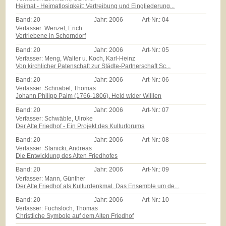
Heimat - Heimatlosigkeit: Vertreibung und Eingliederung...
Band:
20
Jahr:
2006
Art-Nr.:
04
Verfasser: Wenzel, Erich
Vertriebene in Schorndorf
Band:
20
Jahr:
2006
Art-Nr.:
05
Verfasser: Meng, Walter u. Koch, Karl-Heinz
Von kirchlicher Patenschaft zur Städte-Partnerschaft Sc...
Band:
20
Jahr:
2006
Art-Nr.:
06
Verfasser: Schnabel, Thomas
Johann Philipp Palm (1766-1806). Held wider Willlen
Band:
20
Jahr:
2006
Art-Nr.:
07
Verfasser: Schwäble, Ulroke
Der Alte Friedhof - Ein Projekt des Kulturforums
Band:
20
Jahr:
2006
Art-Nr.:
08
Verfasser: Stanicki, Andreas
Die Entwicklung des Alten Friedhofes
Band:
20
Jahr:
2006
Art-Nr.:
09
Verfasser: Mann, Günther
Der Alte Friedhof als Kulturdenkmal. Das Ensemble um de...
Band:
20
Jahr:
2006
Art-Nr.:
10
Verfasser: Fuchsloch, Thomas
Christliche Symbole auf dem Alten Friedhof