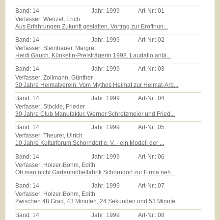
Band:
14
Jahr:
1999
Art-Nr.:
01
Verfasser: Wenzel, Erich
Aus Erfahrungen Zukunft gestalten. Vortrag zur Eröffnun...
Band:
14
Jahr:
1999
Art-Nr.:
02
Verfasser: Steinhauer, Margret
Heidi Gauch, Künkelin-Preisträgerin 1998. Laudatio anlä...
Band:
14
Jahr:
1999
Art-Nr.:
03
Verfasser: Zollmann, Günther
50 Jahre Heimatverein: Vom Mythos Heimat zur Heimat-Arb...
Band:
14
Jahr:
1999
Art-Nr.:
04
Verfasser: Stöckle, Frieder
30 Jahre Club Manufaktur. Werner Schretzmeier und Fried...
Band:
14
Jahr:
1999
Art-Nr.:
05
Verfasser: Theurer, Ulrich
10 Jahre Kulturforum Schorndorf e. V. - ein Modell der ...
Band:
14
Jahr:
1999
Art-Nr.:
06
Verfasser: Holzer-Böhm, Edith
Ob man nicht Gartenmöbelfabrik Schorndorf zur Firma neh...
Band:
14
Jahr:
1999
Art-Nr.:
07
Verfasser: Holzer-Böhm, Edith
Zwischen 48 Grad, 43 Minuten, 24 Sekunden und 53 Minute...
Band:
14
Jahr:
1999
Art-Nr.:
08