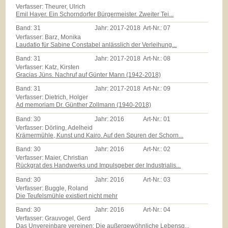
Verfasser: Theurer, Ulrich
Emil Hayer. Ein Schorndorfer Bürgermeister. Zweiter Tei...
Band:
31
Jahr:
2017-2018
Art-Nr.:
07
Verfasser: Barz, Monika
Laudatio für Sabine Constabel anlässlich der Verleihung...
Band:
31
Jahr:
2017-2018
Art-Nr.:
08
Verfasser: Katz, Kirsten
Gracias Jüns. Nachruf auf Günter Mann (1942-2018)
Band:
31
Jahr:
2017-2018
Art-Nr.:
09
Verfasser: Dietrich, Holger
Ad memoriam Dr. Günther Zollmann (1940-2018)
Band:
30
Jahr:
2016
Art-Nr.:
01
Verfasser: Dörling, Adelheid
Krämermühle, Kunst und Kairo. Auf den Spuren der Schorn...
Band:
30
Jahr:
2016
Art-Nr.:
02
Verfasser: Maier, Christian
Rückgrat des Handwerks und Impulsgeber der Industrialis...
Band:
30
Jahr:
2016
Art-Nr.:
03
Verfasser: Buggle, Roland
Die Teufelsmühle existiert nicht mehr
Band:
30
Jahr:
2016
Art-Nr.:
04
Verfasser: Grauvogel, Gerd
Das Unvereinbare vereinen: Die außergewöhnliche Lebensg...