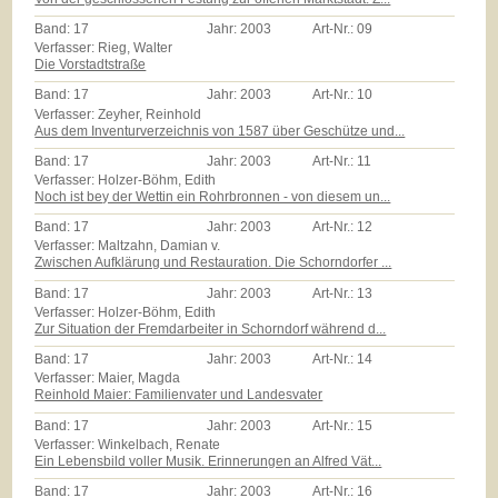
Band:
17
Jahr:
2003
Art-Nr.:
09
Verfasser: Rieg, Walter
Die Vorstadtstraße
Band:
17
Jahr:
2003
Art-Nr.:
10
Verfasser: Zeyher, Reinhold
Aus dem Inventurverzeichnis von 1587 über Geschütze und...
Band:
17
Jahr:
2003
Art-Nr.:
11
Verfasser: Holzer-Böhm, Edith
Noch ist bey der Wettin ein Rohrbronnen - von diesem un...
Band:
17
Jahr:
2003
Art-Nr.:
12
Verfasser: Maltzahn, Damian v.
Zwischen Aufklärung und Restauration. Die Schorndorfer ...
Band:
17
Jahr:
2003
Art-Nr.:
13
Verfasser: Holzer-Böhm, Edith
Zur Situation der Fremdarbeiter in Schorndorf während d...
Band:
17
Jahr:
2003
Art-Nr.:
14
Verfasser: Maier, Magda
Reinhold Maier: Familienvater und Landesvater
Band:
17
Jahr:
2003
Art-Nr.:
15
Verfasser: Winkelbach, Renate
Ein Lebensbild voller Musik. Erinnerungen an Alfred Vät...
Band:
17
Jahr:
2003
Art-Nr.:
16