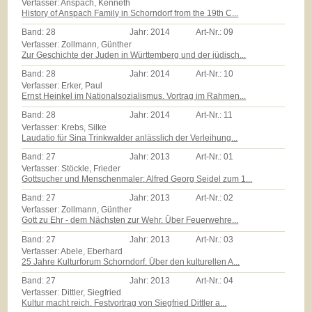
Verfasser: Anspach, Kenneth
History of Anspach Family in Schorndorf from the 19th C...
Band:
28
Jahr:
2014
Art-Nr.:
09
Verfasser: Zollmann, Günther
Zur Geschichte der Juden in Württemberg und der jüdisch...
Band:
28
Jahr:
2014
Art-Nr.:
10
Verfasser: Erker, Paul
Ernst Heinkel im Nationalsozialismus. Vortrag im Rahmen...
Band:
28
Jahr:
2014
Art-Nr.:
11
Verfasser: Krebs, Silke
Laudatio für Sina Trinkwalder anlässlich der Verleihung...
Band:
27
Jahr:
2013
Art-Nr.:
01
Verfasser: Stöckle, Frieder
Gottsucher und Menschenmaler: Alfred Georg Seidel zum 1...
Band:
27
Jahr:
2013
Art-Nr.:
02
Verfasser: Zollmann, Günther
Gott zu Ehr - dem Nächsten zur Wehr. Über Feuerwehre...
Band:
27
Jahr:
2013
Art-Nr.:
03
Verfasser: Abele, Eberhard
25 Jahre Kulturforum Schorndorf. Über den kulturellen A...
Band:
27
Jahr:
2013
Art-Nr.:
04
Verfasser: Dittler, Siegfried
Kultur macht reich. Festvortrag von Siegfried Dittler a...