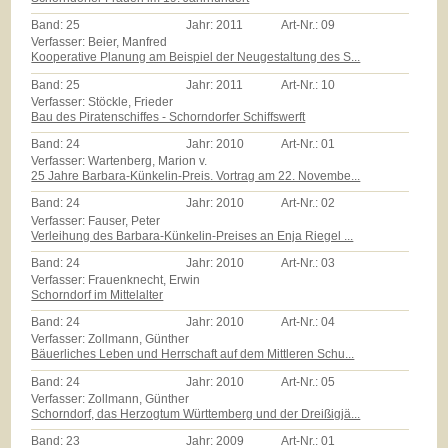
Band:
25
Jahr:
2011
Art-Nr.:
09
Verfasser: Beier, Manfred
Kooperative Planung am Beispiel der Neugestaltung des S...
Band:
25
Jahr:
2011
Art-Nr.:
10
Verfasser: Stöckle, Frieder
Bau des Piratenschiffes - Schorndorfer Schiffswerft
Band:
24
Jahr:
2010
Art-Nr.:
01
Verfasser: Wartenberg, Marion v.
25 Jahre Barbara-Künkelin-Preis. Vortrag am 22. Novembe...
Band:
24
Jahr:
2010
Art-Nr.:
02
Verfasser: Fauser, Peter
Verleihung des Barbara-Künkelin-Preises an Enja Riegel ...
Band:
24
Jahr:
2010
Art-Nr.:
03
Verfasser: Frauenknecht, Erwin
Schorndorf im Mittelalter
Band:
24
Jahr:
2010
Art-Nr.:
04
Verfasser: Zollmann, Günther
Bäuerliches Leben und Herrschaft auf dem Mittleren Schu...
Band:
24
Jahr:
2010
Art-Nr.:
05
Verfasser: Zollmann, Günther
Schorndorf, das Herzogtum Württemberg und der Dreißigjä...
Band:
23
Jahr:
2009
Art-Nr.:
01