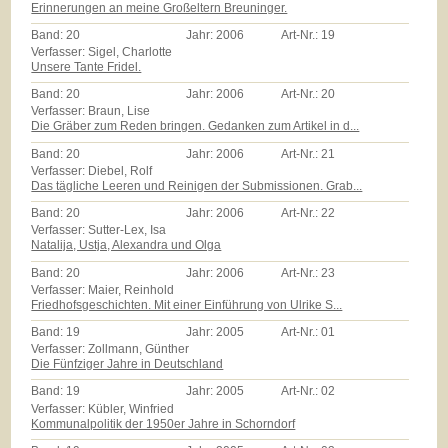
Erinnerungen an meine Großeltern Breuninger.
Band:
20
Jahr:
2006
Art-Nr.:
19
Verfasser: Sigel, Charlotte
Unsere Tante Fridel.
Band:
20
Jahr:
2006
Art-Nr.:
20
Verfasser: Braun, Lise
Die Gräber zum Reden bringen. Gedanken zum Artikel in d...
Band:
20
Jahr:
2006
Art-Nr.:
21
Verfasser: Diebel, Rolf
Das tägliche Leeren und Reinigen der Submissionen. Grab...
Band:
20
Jahr:
2006
Art-Nr.:
22
Verfasser: Sutter-Lex, Isa
Natalija, Ustja, Alexandra und Olga
Band:
20
Jahr:
2006
Art-Nr.:
23
Verfasser: Maier, Reinhold
Friedhofsgeschichten. Mit einer Einführung von Ulrike S...
Band:
19
Jahr:
2005
Art-Nr.:
01
Verfasser: Zollmann, Günther
Die Fünfziger Jahre in Deutschland
Band:
19
Jahr:
2005
Art-Nr.:
02
Verfasser: Kübler, Winfried
Kommunalpolitik der 1950er Jahre in Schorndorf