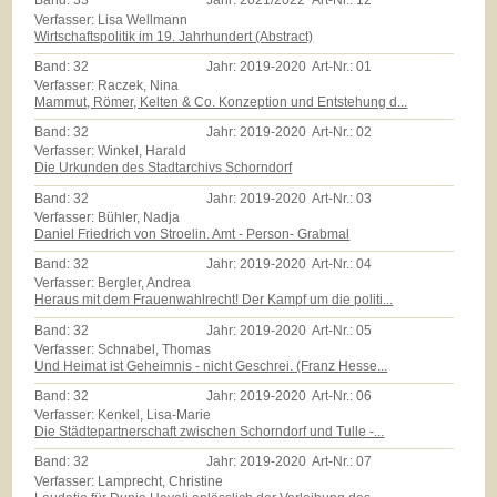
Band:
33
Jahr:
2021/2022
Art-Nr.:
12
Verfasser: Lisa Wellmann
Wirtschaftspolitik im 19. Jahrhundert (Abstract)
Band:
32
Jahr:
2019-2020
Art-Nr.:
01
Verfasser: Raczek, Nina
Mammut, Römer, Kelten & Co. Konzeption und Entstehung d...
Band:
32
Jahr:
2019-2020
Art-Nr.:
02
Verfasser: Winkel, Harald
Die Urkunden des Stadtarchivs Schorndorf
Band:
32
Jahr:
2019-2020
Art-Nr.:
03
Verfasser: Bühler, Nadja
Daniel Friedrich von Stroelin. Amt - Person- Grabmal
Band:
32
Jahr:
2019-2020
Art-Nr.:
04
Verfasser: Bergler, Andrea
Heraus mit dem Frauenwahlrecht! Der Kampf um die politi...
Band:
32
Jahr:
2019-2020
Art-Nr.:
05
Verfasser: Schnabel, Thomas
Und Heimat ist Geheimnis - nicht Geschrei. (Franz Hesse...
Band:
32
Jahr:
2019-2020
Art-Nr.:
06
Verfasser: Kenkel, Lisa-Marie
Die Städtepartnerschaft zwischen Schorndorf und Tulle -...
Band:
32
Jahr:
2019-2020
Art-Nr.:
07
Verfasser: Lamprecht, Christine