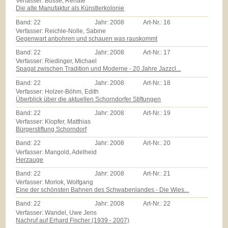
Verfasser: Busse, Renate
Die alte Manufaktur als Künstlerkolonie
Band:
22
Jahr:
2008
Art-Nr.:
16
Verfasser: Reichle-Nolle, Sabine
Gegenwart anbohren und schauen was rauskommt
Band:
22
Jahr:
2008
Art-Nr.:
17
Verfasser: Riedinger, Michael
Spagat zwischen Tradition und Moderne - 20 Jahre Jazzcl...
Band:
22
Jahr:
2008
Art-Nr.:
18
Verfasser: Holzer-Böhm, Edith
Überblick über die aktuellen Schorndorfer Stiftungen
Band:
22
Jahr:
2008
Art-Nr.:
19
Verfasser: Klopfer, Matthias
Bürgerstiftung Schorndorf
Band:
22
Jahr:
2008
Art-Nr.:
20
Verfasser: Mangold, Adelheid
Herzauge
Band:
22
Jahr:
2008
Art-Nr.:
21
Verfasser: Morlok, Wolfgang
Eine der schönsten Bahnen des Schwabenlandes - Die Wies...
Band:
22
Jahr:
2008
Art-Nr.:
22
Verfasser: Wandel, Uwe Jens
Nachruf auf Erhard Fischer (1939 - 2007)