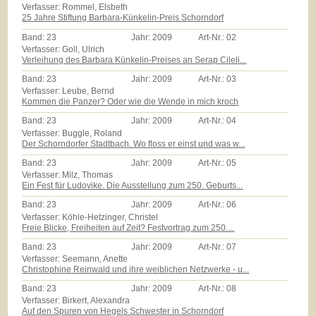
Verfasser: Rommel, Elsbeth
25 Jahre Stiftung Barbara-Künkelin-Preis Schorndorf
Band:
23
Jahr:
2009
Art-Nr.:
02
Verfasser: Goll, Ulrich
Verleihung des Barbara Künkelin-Preises an Serap Cileli...
Band:
23
Jahr:
2009
Art-Nr.:
03
Verfasser: Leube, Bernd
Kommen die Panzer? Oder wie die Wende in mich kroch
Band:
23
Jahr:
2009
Art-Nr.:
04
Verfasser: Buggle, Roland
Der Schorndorfer Stadtbach. Wo floss er einst und was w...
Band:
23
Jahr:
2009
Art-Nr.:
05
Verfasser: Milz, Thomas
Ein Fest für Ludovike. Die Ausstellung zum 250. Geburts...
Band:
23
Jahr:
2009
Art-Nr.:
06
Verfasser: Köhle-Hetzinger, Christel
Freie Blicke, Freiheiten auf Zeit? Festvortrag zum 250....
Band:
23
Jahr:
2009
Art-Nr.:
07
Verfasser: Seemann, Anette
Christophine Reinwald und ihre weiblichen Netzwerke - u...
Band:
23
Jahr:
2009
Art-Nr.:
08
Verfasser: Birkert, Alexandra
Auf den Spuren von Hegels Schwester in Schorndorf