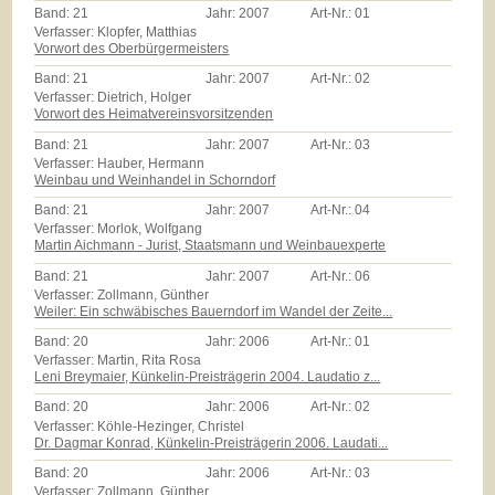
Band:
21
Jahr:
2007
Art-Nr.:
01
Verfasser: Klopfer, Matthias
Vorwort des Oberbürgermeisters
Band:
21
Jahr:
2007
Art-Nr.:
02
Verfasser: Dietrich, Holger
Vorwort des Heimatvereinsvorsitzenden
Band:
21
Jahr:
2007
Art-Nr.:
03
Verfasser: Hauber, Hermann
Weinbau und Weinhandel in Schorndorf
Band:
21
Jahr:
2007
Art-Nr.:
04
Verfasser: Morlok, Wolfgang
Martin Aichmann - Jurist, Staatsmann und Weinbauexperte
Band:
21
Jahr:
2007
Art-Nr.:
06
Verfasser: Zollmann, Günther
Weiler: Ein schwäbisches Bauerndorf im Wandel der Zeite...
Band:
20
Jahr:
2006
Art-Nr.:
01
Verfasser: Martin, Rita Rosa
Leni Breymaier, Künkelin-Preisträgerin 2004. Laudatio z...
Band:
20
Jahr:
2006
Art-Nr.:
02
Verfasser: Köhle-Hezinger, Christel
Dr. Dagmar Konrad, Künkelin-Preisträgerin 2006. Laudati...
Band:
20
Jahr:
2006
Art-Nr.:
03
Verfasser: Zollmann, Günther