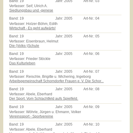
Band:
19
Jahr:
2005
Art-Nr.:
03
Verfasser: Seif, Ulrich A.
Siedlungsbau und -genese
Band:
19
Jahr:
2005
Art-Nr.:
04
Verfasser: Holzer-Böhm, Edith
Wirtschaft - Es geht aufwärts!
Band:
19
Jahr:
2005
Art-Nr.:
05
Verfasser: Eisenbraun, Helmut
Die (Volks-)Schule
Band:
19
Jahr:
2005
Art-Nr.:
06
Verfasser: Frieder Stöckle
Das Kulturleben
Band:
19
Jahr:
2005
Art-Nr.:
07
Verfasser: Reischle, Brigitte u. Wichering, Ingeborg
Arbeitsgemeinschaft Schorndorfer Frauen e. V. Die Schor...
Band:
19
Jahr:
2005
Art-Nr.:
08
Verfasser: Abele, Eberhard
Der Sport. Vom Schlachtfeld aufs Spielfeld.
Band:
19
Jahr:
2005
Art-Nr.:
09
Verfasser: Wöhrle, Jürgen u. Ehmann, Volker
Vereinssport - Sportvereine
Band:
19
Jahr:
2005
Art-Nr.:
10
Verfasser: Abele, Eberhard