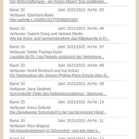
Der Wirtschaftsmaier - ein Krisen-Maier? Das württembe...
Band:
33
Jahr:
2021/2022
Art-Nr.:
05
Verfasser: Eberhard Abele
Hier wohnte LUDWIG GUTTENBERGER
Band:
33
Jahr:
2021/2022
Art-Nr.:
06
Verfasser: Sabine Deeg und Valeska Martin
Wie die Kreis- und Gemeindereform das Altbekannte in Fr...
Band:
33
Jahr:
2021/2022
Art-Nr.:
07
Verfasser: Dieter Thomas Kuhn
Laudatio für Dr. Lisa Federle anlässlich der Verleihung...
Band:
33
Jahr:
2021/2022
Art-Nr.:
08
Verfasser: André Bordisch und Ina Schulz
Ein Seminarkurs der Johann-Philipp-Palm-Schule über di...
Band:
33
Jahr:
2021/2022
Art-Nr.:
09
Verfasser: Jana Seefried
Schorndorfer Opfer des Nationalsozialismus - Ideologie ...
Band:
33
Jahr:
2021/2022
Art-Nr.:
10
Verfasser: Asina Seibold
Die Ziegelwerke Schorndorf in der nachkriegszeit (Abstr...
Band:
33
Jahr:
2021/2022
Art-Nr.:
11
Verfasser: Rico Wagner
Die Industrialisierung in Schorndorf - und wie zwei a...