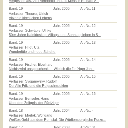
Vergessen als Artist Verenello und als Mensch Richard A...
Band:
19
Jahr:
2005
Art-Nr.:
11
Verfasser: Theurer, Ulrich
Akzente kirchlichen Lebens
Band:
19
Jahr:
2005
Art-Nr.:
12
Verfasser: Schwäble, Ulrike
50er-Jahre-Kaleidoskop. Alltags- und Sonntagsleben in S...
Band:
19
Jahr:
2005
Art-Nr.:
13
Verfasser: Hildt, Uta
Wundertüte und neue Schuhe
Band:
19
Jahr:
2005
Art-Nr.:
14
Verfasser: Fischer, Eberhard
Nichts wird uns geschenkt...: Wie ich die fünfziger Jah...
Band:
19
Jahr:
2005
Art-Nr.:
15
Verfasser: Svojanovsky, Rudolf
Der Alte Fritz und die Reigschmeckten
Band:
19
Jahr:
2005
Art-Nr.:
16
Verfasser: Benseler, Hans
Über den Zeitgeist der Fünfziger
Band:
18
Jahr:
2004
Art-Nr.:
-
Verfasser: Morlok, Wolfgang
Weißes Gold aus dem Remstal. Die Württembergische Porze...
Band:
17
Jahr:
2003
Art-Nr.:
01