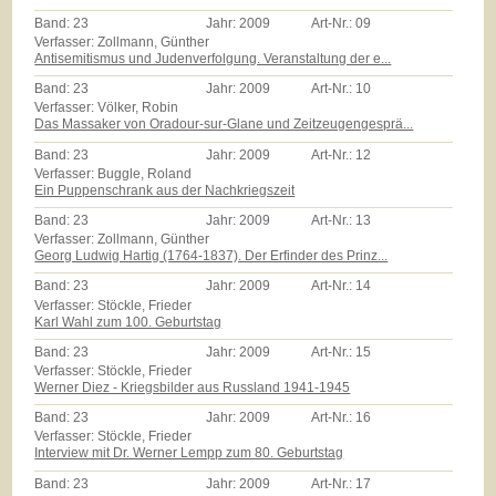
Band:
23
Jahr:
2009
Art-Nr.:
09
Verfasser: Zollmann, Günther
Antisemitismus und Judenverfolgung. Veranstaltung der e...
Band:
23
Jahr:
2009
Art-Nr.:
10
Verfasser: Völker, Robin
Das Massaker von Oradour-sur-Glane und Zeitzeugengesprä...
Band:
23
Jahr:
2009
Art-Nr.:
12
Verfasser: Buggle, Roland
Ein Puppenschrank aus der Nachkriegszeit
Band:
23
Jahr:
2009
Art-Nr.:
13
Verfasser: Zollmann, Günther
Georg Ludwig Hartig (1764-1837). Der Erfinder des Prinz...
Band:
23
Jahr:
2009
Art-Nr.:
14
Verfasser: Stöckle, Frieder
Karl Wahl zum 100. Geburtstag
Band:
23
Jahr:
2009
Art-Nr.:
15
Verfasser: Stöckle, Frieder
Werner Diez - Kriegsbilder aus Russland 1941-1945
Band:
23
Jahr:
2009
Art-Nr.:
16
Verfasser: Stöckle, Frieder
Interview mit Dr. Werner Lempp zum 80. Geburtstag
Band:
23
Jahr:
2009
Art-Nr.:
17