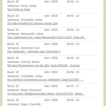
Band:
20
Jahr:
2006
Art-Nr.:
11
Verfasser: Klodt, Ulrike
Von Grab zu Grab
Band:
20
Jahr:
2006
Art-Nr.:
12
Verfasser: Schwäble, Ulrike
Der Alte Friedhof im Spiegel seiner Zeit
Band:
20
Jahr:
2006
Art-Nr.:
13
Verfasser: Marquardt, Lukas
Der Lebenslauf von Lukas Marquardt (1833-1916). Grab 06...
Band:
20
Jahr:
2006
Art-Nr.:
14
Verfasser: Zehender, Karl
Der Zehender - Zehnder oder Zehender ?
Band:
20
Jahr:
2006
Art-Nr.:
15
Verfasser: Schock, Martin
Mit dem Ruckgreben auf die Stör. Grab 040204 - Schock.
Band:
20
Jahr:
2006
Art-Nr.:
16
Verfasser: Schwäble, Ulrike
Nur sehnlich Gedenken ist uns geblieben. Grab 010305 - ...
Band:
20
Jahr:
2006
Art-Nr.:
17
Verfasser: Maier, Reinhold
Im Haus des Stadtbaumeisters Maier. Grab 051505 - Maier...
Band:
20
Jahr:
2006
Art-Nr.:
18
Verfasser: Sigel, Charlotte