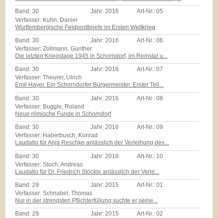
Band:
30
Jahr:
2016
Art-Nr.:
05
Verfasser: Kuhn, Daniel
Württembergische Feldpostbriefe im Ersten Weltkrieg
Band:
30
Jahr:
2016
Art-Nr.:
06
Verfasser: Zollmann, Günther
Die letzten Kriegstage 1945 in Schorndorf, im Remstal u...
Band:
30
Jahr:
2016
Art-Nr.:
07
Verfasser: Theurer, Ulrich
Emil Hayer. Ein Schorndorfer Bürgermeister. Erster Teil...
Band:
30
Jahr:
2016
Art-Nr.:
08
Verfasser: Buggle, Roland
Neue römische Funde in Schorndorf
Band:
30
Jahr:
2016
Art-Nr.:
09
Verfasser: Haberbusch, Konrad
Laudatio für Anja Reschke anlässlich der Verleihung des...
Band:
30
Jahr:
2016
Art-Nr.:
10
Verfasser: Stoch, Andreas
Laudatio für Dr. Friedrich Stöckle anlässlich der Verle...
Band:
29
Jahr:
2015
Art-Nr.:
01
Verfasser: Schnabel, Thomas
Nur in der strengsten Pflichterfüllung suchte er seine...
Band:
29
Jahr:
2015
Art-Nr.:
02