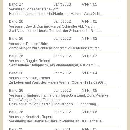
Band:
27
Jahr:
2013
Art-Nr.:
05
Verfasser: Schaeffer, Hans-Jörg
Erinnerungen an meine Großtante, die Malerin Maria Schl...
Band:
26
Jahr:
2012
Art-Nr.:
01
Verfasser: David, Dominik Marcel Schindler Abt, Martin
Statt Musentempel teurer Tümpel, der Schorndorfer Stadt...
Band:
26
Jahr:
2012
Art-Nr.:
02
Verfasser: Theurer, Ulrich
Anmerkungen zur Schülerarbeit statt Musentempel teurer...
Band:
26
Jahr:
2012
Art-Nr.:
03
Verfasser: Buggle, Roland
Sehr seltene Steinplastik, ein Pfannenträger, aus dem 1...
Band:
26
Jahr:
2012
Art-Nr.:
04
Verfasser: Stöckle, Frieder
Zu Leben und Werk des Malers Werner Oberle (1912-1990) ...
Band:
26
Jahr:
2012
Art-Nr.:
05
Verfasser: Hinderer, Hannelore, Hans-Jörg Lund, Dora Meilicke,
Dieter Wenger, Peter Thalheimer
Drum soll zum Schluss die Orgel klingen... - Erinnerung...
Band:
26
Jahr:
2012
Art-Nr.:
06
Verfasser: Neudeck, Rupert
Verleihung des Barbara-Künkelin-Preises an Ulla Lachaue...
Band:
25
Jahr:
2011
Art-Nr.:
01