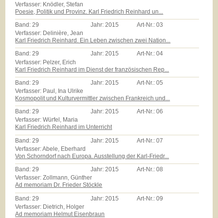
Verfasser: Knödler, Stefan
Poesie, Politik und Provinz. Karl Friedrich Reinhard un...
Band:
29
Jahr:
2015
Art-Nr.:
03
Verfasser: Delinière, Jean
Karl Friedrich Reinhard. Ein Leben zwischen zwei Nation...
Band:
29
Jahr:
2015
Art-Nr.:
04
Verfasser: Pelzer, Erich
Karl Friedrich Reinhard im Dienst der französischen Rep...
Band:
29
Jahr:
2015
Art-Nr.:
05
Verfasser: Paul, Ina Ulrike
Kosmopolit und Kulturvermittler zwischen Frankreich und...
Band:
29
Jahr:
2015
Art-Nr.:
06
Verfasser: Würfel, Maria
Karl Friedrich Reinhard im Unterricht
Band:
29
Jahr:
2015
Art-Nr.:
07
Verfasser: Abele, Eberhard
Von Schorndorf nach Europa. Ausstellung der Karl-Friedr...
Band:
29
Jahr:
2015
Art-Nr.:
08
Verfasser: Zollmann, Günther
Ad memoriam Dr. Frieder Stöckle
Band:
29
Jahr:
2015
Art-Nr.:
09
Verfasser: Dietrich, Holger
Ad memoriam Helmut Eisenbraun