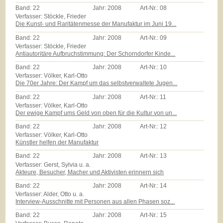
Band:
22
Jahr:
2008
Art-Nr.:
08
Verfasser: Stöckle, Frieder
Die Kunst- und Raritätenmesse der Manufaktur im Juni 19...
Band:
22
Jahr:
2008
Art-Nr.:
09
Verfasser: Stöckle, Frieder
Antiautoritäre Aufbruchstimmung: Der Schorndorfer Kinde...
Band:
22
Jahr:
2008
Art-Nr.:
10
Verfasser: Völker, Karl-Otto
Die 70er Jahre: Der Kampf um das selbstverwaltete Jugen...
Band:
22
Jahr:
2008
Art-Nr.:
11
Verfasser: Völker, Karl-Otto
Der ewige Kampf ums Geld von oben für die Kultur von un...
Band:
22
Jahr:
2008
Art-Nr.:
12
Verfasser: Völker, Karl-Otto
Künstler helfen der Manufaktur
Band:
22
Jahr:
2008
Art-Nr.:
13
Verfasser: Gerst, Sylvia u. a.
Akteure, Besucher, Macher und Aktivisten erinnern sich
Band:
22
Jahr:
2008
Art-Nr.:
14
Verfasser: Alder, Otto u. a.
Interview-Ausschnitte mit Personen aus allen Phasen soz...
Band:
22
Jahr:
2008
Art-Nr.:
15