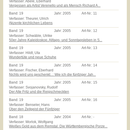
Verfasser: Abele, Eberhard
Vergessen als Artist Verenello und als Mensch Richard A...
Band:
19
Jahr:
2005
Art-Nr.:
11
Verfasser: Theurer, Ulrich
Akzente kirchlichen Lebens
Band:
19
Jahr:
2005
Art-Nr.:
12
Verfasser: Schwäble, Ulrike
50er-Jahre-Kaleidoskop. Alltags- und Sonntagsleben in S...
Band:
19
Jahr:
2005
Art-Nr.:
13
Verfasser: Hildt, Uta
Wundertüte und neue Schuhe
Band:
19
Jahr:
2005
Art-Nr.:
14
Verfasser: Fischer, Eberhard
Nichts wird uns geschenkt...: Wie ich die fünfziger Jah...
Band:
19
Jahr:
2005
Art-Nr.:
15
Verfasser: Svojanovsky, Rudolf
Der Alte Fritz und die Reigschmeckten
Band:
19
Jahr:
2005
Art-Nr.:
16
Verfasser: Benseler, Hans
Über den Zeitgeist der Fünfziger
Band:
18
Jahr:
2004
Art-Nr.:
-
Verfasser: Morlok, Wolfgang
Weißes Gold aus dem Remstal. Die Württembergische Porze...