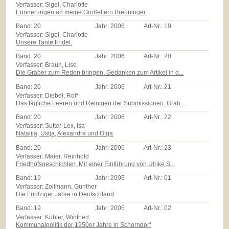
Verfasser: Sigel, Charlotte
Erinnerungen an meine Großeltern Breuninger.
Band:
20
Jahr:
2006
Art-Nr.:
19
Verfasser: Sigel, Charlotte
Unsere Tante Fridel.
Band:
20
Jahr:
2006
Art-Nr.:
20
Verfasser: Braun, Lise
Die Gräber zum Reden bringen. Gedanken zum Artikel in d...
Band:
20
Jahr:
2006
Art-Nr.:
21
Verfasser: Diebel, Rolf
Das tägliche Leeren und Reinigen der Submissionen. Grab...
Band:
20
Jahr:
2006
Art-Nr.:
22
Verfasser: Sutter-Lex, Isa
Natalija, Ustja, Alexandra und Olga
Band:
20
Jahr:
2006
Art-Nr.:
23
Verfasser: Maier, Reinhold
Friedhofsgeschichten. Mit einer Einführung von Ulrike S...
Band:
19
Jahr:
2005
Art-Nr.:
01
Verfasser: Zollmann, Günther
Die Fünfziger Jahre in Deutschland
Band:
19
Jahr:
2005
Art-Nr.:
02
Verfasser: Kübler, Winfried
Kommunalpolitik der 1950er Jahre in Schorndorf