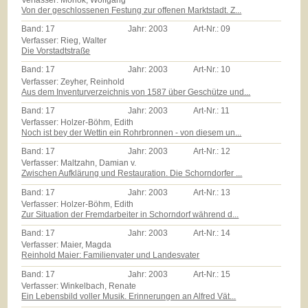
Von der geschlossenen Festung zur offenen Marktstadt. Z...
Band:
17
Jahr:
2003
Art-Nr.:
09
Verfasser: Rieg, Walter
Die Vorstadtstraße
Band:
17
Jahr:
2003
Art-Nr.:
10
Verfasser: Zeyher, Reinhold
Aus dem Inventurverzeichnis von 1587 über Geschütze und...
Band:
17
Jahr:
2003
Art-Nr.:
11
Verfasser: Holzer-Böhm, Edith
Noch ist bey der Wettin ein Rohrbronnen - von diesem un...
Band:
17
Jahr:
2003
Art-Nr.:
12
Verfasser: Maltzahn, Damian v.
Zwischen Aufklärung und Restauration. Die Schorndorfer ...
Band:
17
Jahr:
2003
Art-Nr.:
13
Verfasser: Holzer-Böhm, Edith
Zur Situation der Fremdarbeiter in Schorndorf während d...
Band:
17
Jahr:
2003
Art-Nr.:
14
Verfasser: Maier, Magda
Reinhold Maier: Familienvater und Landesvater
Band:
17
Jahr:
2003
Art-Nr.:
15
Verfasser: Winkelbach, Renate
Ein Lebensbild voller Musik. Erinnerungen an Alfred Vät...