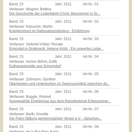
Band:
25
Jahr:
2011
Art-Nr.:
01
Verfasser: Wagner, Bettina
Die Geschichte der Lederfabrik Christ. Breuninger in Sc...
Band:
25
Jahr:
2011
Art-Nr.:
02
Verfasser: Kalusche, Martin
Krankenmord im Nationalsozialismus - Einführung
Band:
25
Jahr:
2011
Art-Nr.:
03
Verfasser: Seibold-Völker, Renate
Ermordet in Grafeneck: Helene Krötz - Ein unwertes Lebe...
Band:
25
Jahr:
2011
Art-Nr.:
04
Verfasser: Holzer-Böhm, Edith
Euthanasieopfer aus Schorndorf
Band:
25
Jahr:
2011
Art-Nr.:
05
Verfasser: Zollmann, Günther
Oberberken und Unterberken im Spannungsfeld zwischen de...
Band:
25
Jahr:
2011
Art-Nr.:
06
Verfasser: Buggle, Roland
Ausgewählte Ergebnisse aus dem Kleindenkmal-Erfassungsp...
Band:
25
Jahr:
2011
Art-Nr.:
07
Verfasser: Barth, Annette
Die Palm-Stiftung gemeinnütziger Verein e.V. - Zwischen...
Band:
25
Jahr:
2011
Art-Nr.:
08
Verfasser: de la Roi-Frey, Karin