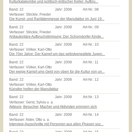
Kulturkatakombe und politisch-kritischer Keller: Aufbru...
Band:
22
Jahr:
2008
Art-Nr.:
08
Verfasser: Stöckle, Frieder
Die Kunst- und Raritätenmesse der Manufaktur im Juni 19...
Band:
22
Jahr:
2008
Art-Nr.:
09
Verfasser: Stöckle, Frieder
Antiautoritäre Aufbruchstimmung: Der Schorndorfer Kinde...
Band:
22
Jahr:
2008
Art-Nr.:
10
Verfasser: Völker, Karl-Otto
Die 70er Jahre: Der Kampf um das selbstverwaltete Jugen...
Band:
22
Jahr:
2008
Art-Nr.:
11
Verfasser: Völker, Karl-Otto
Der ewige Kampf ums Geld von oben für die Kultur von un...
Band:
22
Jahr:
2008
Art-Nr.:
12
Verfasser: Völker, Karl-Otto
Künstler helfen der Manufaktur
Band:
22
Jahr:
2008
Art-Nr.:
13
Verfasser: Gerst, Sylvia u. a.
Akteure, Besucher, Macher und Aktivisten erinnern sich
Band:
22
Jahr:
2008
Art-Nr.:
14
Verfasser: Alder, Otto u. a.
Interview-Ausschnitte mit Personen aus allen Phasen soz...