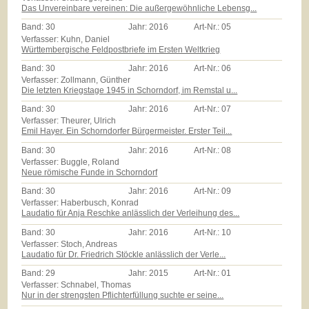
Das Unvereinbare vereinen: Die außergewöhnliche Lebensg...
Band:
30
Jahr:
2016
Art-Nr.:
05
Verfasser: Kuhn, Daniel
Württembergische Feldpostbriefe im Ersten Weltkrieg
Band:
30
Jahr:
2016
Art-Nr.:
06
Verfasser: Zollmann, Günther
Die letzten Kriegstage 1945 in Schorndorf, im Remstal u...
Band:
30
Jahr:
2016
Art-Nr.:
07
Verfasser: Theurer, Ulrich
Emil Hayer. Ein Schorndorfer Bürgermeister. Erster Teil...
Band:
30
Jahr:
2016
Art-Nr.:
08
Verfasser: Buggle, Roland
Neue römische Funde in Schorndorf
Band:
30
Jahr:
2016
Art-Nr.:
09
Verfasser: Haberbusch, Konrad
Laudatio für Anja Reschke anlässlich der Verleihung des...
Band:
30
Jahr:
2016
Art-Nr.:
10
Verfasser: Stoch, Andreas
Laudatio für Dr. Friedrich Stöckle anlässlich der Verle...
Band:
29
Jahr:
2015
Art-Nr.:
01
Verfasser: Schnabel, Thomas
Nur in der strengsten Pflichterfüllung suchte er seine...