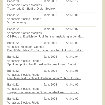
Band:
23
Jahr:
2009
Art-Nr.:
17
Verfasser: Klopfer, Matthias
Trauerrede für Stadtrat Dieter Seelow
Band:
22
Jahr:
2008
Art-Nr.:
01
Verfasser: Stöckle, Frieder
Vorbemerkung
Band:
22
Jahr:
2008
Art-Nr.:
02
Verfasser: Klopfer, Matthias
OB-Rede anlässlich der Jubiläumsveranstaltung in der Ma...
Band:
22
Jahr:
2008
Art-Nr.:
03
Verfasser: Zollmann, Günther
Die 1960er Jahre: Ein Jahrzehnt zwischen Aufbruch und K...
Band:
22
Jahr:
2008
Art-Nr.:
04
Verfasser: Stöckle, Frieder
Spott und politischer Protest im Kabarettformat: Die Wi...
Band:
22
Jahr:
2008
Art-Nr.:
05
Verfasser: Stöckle, Frieder
Club Manufaktur - Geselligkeitsclub oder Club zur Förde...
Band:
22
Jahr:
2008
Art-Nr.:
06
Verfasser: Stöckle, Frieder
... gegen die bestehende Ordnung rebellieren ...: Schor...
Band:
22
Jahr:
2008
Art-Nr.:
07
Verfasser: Stöckle, Frieder