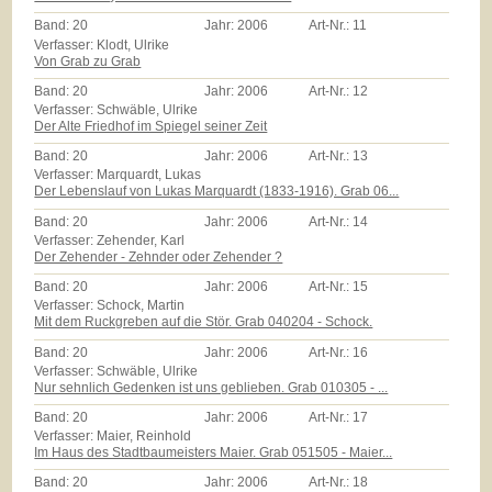
Band:
20
Jahr:
2006
Art-Nr.:
11
Verfasser: Klodt, Ulrike
Von Grab zu Grab
Band:
20
Jahr:
2006
Art-Nr.:
12
Verfasser: Schwäble, Ulrike
Der Alte Friedhof im Spiegel seiner Zeit
Band:
20
Jahr:
2006
Art-Nr.:
13
Verfasser: Marquardt, Lukas
Der Lebenslauf von Lukas Marquardt (1833-1916). Grab 06...
Band:
20
Jahr:
2006
Art-Nr.:
14
Verfasser: Zehender, Karl
Der Zehender - Zehnder oder Zehender ?
Band:
20
Jahr:
2006
Art-Nr.:
15
Verfasser: Schock, Martin
Mit dem Ruckgreben auf die Stör. Grab 040204 - Schock.
Band:
20
Jahr:
2006
Art-Nr.:
16
Verfasser: Schwäble, Ulrike
Nur sehnlich Gedenken ist uns geblieben. Grab 010305 - ...
Band:
20
Jahr:
2006
Art-Nr.:
17
Verfasser: Maier, Reinhold
Im Haus des Stadtbaumeisters Maier. Grab 051505 - Maier...
Band:
20
Jahr:
2006
Art-Nr.:
18