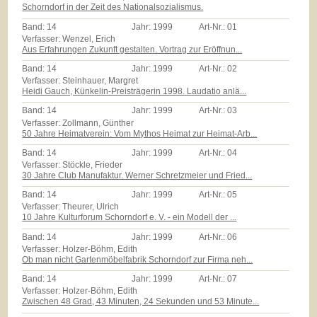
Schorndorf in der Zeit des Nationalsozialismus.
Band:
14
Jahr:
1999
Art-Nr.:
01
Verfasser: Wenzel, Erich
Aus Erfahrungen Zukunft gestalten. Vortrag zur Eröffnun...
Band:
14
Jahr:
1999
Art-Nr.:
02
Verfasser: Steinhauer, Margret
Heidi Gauch, Künkelin-Preisträgerin 1998. Laudatio anlä...
Band:
14
Jahr:
1999
Art-Nr.:
03
Verfasser: Zollmann, Günther
50 Jahre Heimatverein: Vom Mythos Heimat zur Heimat-Arb...
Band:
14
Jahr:
1999
Art-Nr.:
04
Verfasser: Stöckle, Frieder
30 Jahre Club Manufaktur. Werner Schretzmeier und Fried...
Band:
14
Jahr:
1999
Art-Nr.:
05
Verfasser: Theurer, Ulrich
10 Jahre Kulturforum Schorndorf e. V. - ein Modell der ...
Band:
14
Jahr:
1999
Art-Nr.:
06
Verfasser: Holzer-Böhm, Edith
Ob man nicht Gartenmöbelfabrik Schorndorf zur Firma neh...
Band:
14
Jahr:
1999
Art-Nr.:
07
Verfasser: Holzer-Böhm, Edith
Zwischen 48 Grad, 43 Minuten, 24 Sekunden und 53 Minute...