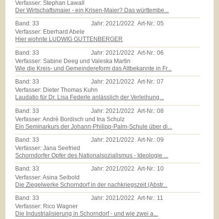
Verfasser: Stephan Lawall
Der Wirtschaftsmaier - ein Krisen-Maier? Das württembe...
Band:
33
Jahr:
2021/2022
Art-Nr.:
05
Verfasser: Eberhard Abele
Hier wohnte LUDWIG GUTTENBERGER
Band:
33
Jahr:
2021/2022
Art-Nr.:
06
Verfasser: Sabine Deeg und Valeska Martin
Wie die Kreis- und Gemeindereform das Altbekannte in Fr...
Band:
33
Jahr:
2021/2022
Art-Nr.:
07
Verfasser: Dieter Thomas Kuhn
Laudatio für Dr. Lisa Federle anlässlich der Verleihung...
Band:
33
Jahr:
2021/2022
Art-Nr.:
08
Verfasser: André Bordisch und Ina Schulz
Ein Seminarkurs der Johann-Philipp-Palm-Schule über di...
Band:
33
Jahr:
2021/2022
Art-Nr.:
09
Verfasser: Jana Seefried
Schorndorfer Opfer des Nationalsozialismus - Ideologie ...
Band:
33
Jahr:
2021/2022
Art-Nr.:
10
Verfasser: Asina Seibold
Die Ziegelwerke Schorndorf in der nachkriegszeit (Abstr...
Band:
33
Jahr:
2021/2022
Art-Nr.:
11
Verfasser: Rico Wagner
Die Industrialisierung in Schorndorf - und wie zwei a...