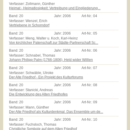
Verfasser: Zollmann, Günther
Heimat - Heimatlosigkeit: Vertreibung und Eingliederung...
Band:
20
Jahr:
2006
Art-Nr.:
04
Verfasser: Wenzel, Erich
Vertriebene in Schorndorf
Band:
20
Jahr:
2006
Art-Nr.:
05
Verfasser: Meng, Walter u. Koch, Karl-Heinz
Von kirchlicher Patenschaft zur Städte-Partnerschaft Sc...
Band:
20
Jahr:
2006
Art-Nr.:
06
Verfasser: Schnabel, Thomas
Johann Philipp Palm (1766-1806). Held wider Willlen
Band:
20
Jahr:
2006
Art-Nr.:
07
Verfasser: Schwäble, Ulroke
Der Alte Friedhof - Ein Projekt des Kulturforums
Band:
20
Jahr:
2006
Art-Nr.:
08
Verfasser: Stanicki, Andreas
Die Entwicklung des Alten Friedhofes
Band:
20
Jahr:
2006
Art-Nr.:
09
Verfasser: Mann, Günther
Der Alte Friedhof als Kulturdenkmal. Das Ensemble um de...
Band:
20
Jahr:
2006
Art-Nr.:
10
Verfasser: Fuchsloch, Thomas
Christliche Symbole auf dem Alten Friedhof