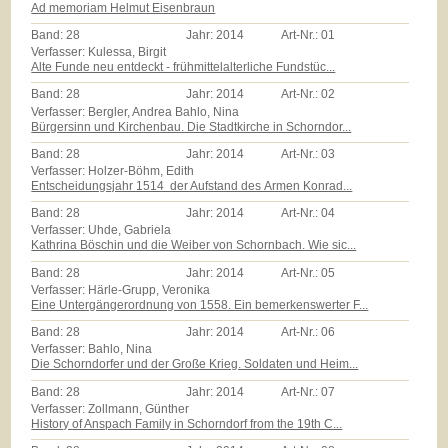
Ad memoriam Helmut Eisenbraun
Band:
28
Jahr:
2014
Art-Nr.:
01
Verfasser: Kulessa, Birgit
Alte Funde neu entdeckt - frühmittelalterliche Fundstüc...
Band:
28
Jahr:
2014
Art-Nr.:
02
Verfasser: Bergler, Andrea Bahlo, Nina
Bürgersinn und Kirchenbau. Die Stadtkirche in Schorndor...
Band:
28
Jahr:
2014
Art-Nr.:
03
Verfasser: Holzer-Böhm, Edith
Entscheidungsjahr 1514  der Aufstand des Armen Konrad...
Band:
28
Jahr:
2014
Art-Nr.:
04
Verfasser: Uhde, Gabriela
Kathrina Böschin und die Weiber von Schornbach. Wie sic...
Band:
28
Jahr:
2014
Art-Nr.:
05
Verfasser: Härle-Grupp, Veronika
Eine Untergängerordnung von 1558. Ein bemerkenswerter F...
Band:
28
Jahr:
2014
Art-Nr.:
06
Verfasser: Bahlo, Nina
Die Schorndorfer und der Große Krieg. Soldaten und Heim...
Band:
28
Jahr:
2014
Art-Nr.:
07
Verfasser: Zollmann, Günther
History of Anspach Family in Schorndorf from the 19th C...