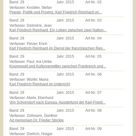
Band:
29
Jahr:
2015
Art-Nr.:
02
Verfasser: Knödler, Stefan
Poesie, Politik und Provinz. Karl Friedrich Reinhard un...
Band:
29
Jahr:
2015
Art-Nr.:
03
Verfasser: Delinière, Jean
Karl Friedrich Reinhard. Ein Leben zwischen zwei Nation...
Band:
29
Jahr:
2015
Art-Nr.:
04
Verfasser: Pelzer, Erich
Karl Friedrich Reinhard im Dienst der französischen Rep...
Band:
29
Jahr:
2015
Art-Nr.:
05
Verfasser: Paul, Ina Ulrike
Kosmopolit und Kulturvermittler zwischen Frankreich und...
Band:
29
Jahr:
2015
Art-Nr.:
06
Verfasser: Würfel, Maria
Karl Friedrich Reinhard im Unterricht
Band:
29
Jahr:
2015
Art-Nr.:
07
Verfasser: Abele, Eberhard
Von Schorndorf nach Europa. Ausstellung der Karl-Friedr...
Band:
29
Jahr:
2015
Art-Nr.:
08
Verfasser: Zollmann, Günther
Ad memoriam Dr. Frieder Stöckle
Band:
29
Jahr:
2015
Art-Nr.:
09
Verfasser: Dietrich, Holger