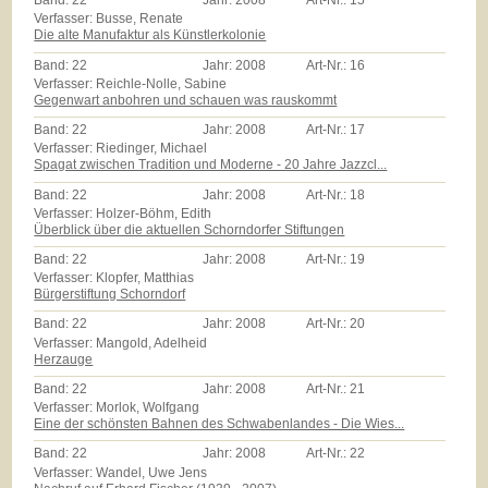
Band:
22
Jahr:
2008
Art-Nr.:
15
Verfasser: Busse, Renate
Die alte Manufaktur als Künstlerkolonie
Band:
22
Jahr:
2008
Art-Nr.:
16
Verfasser: Reichle-Nolle, Sabine
Gegenwart anbohren und schauen was rauskommt
Band:
22
Jahr:
2008
Art-Nr.:
17
Verfasser: Riedinger, Michael
Spagat zwischen Tradition und Moderne - 20 Jahre Jazzcl...
Band:
22
Jahr:
2008
Art-Nr.:
18
Verfasser: Holzer-Böhm, Edith
Überblick über die aktuellen Schorndorfer Stiftungen
Band:
22
Jahr:
2008
Art-Nr.:
19
Verfasser: Klopfer, Matthias
Bürgerstiftung Schorndorf
Band:
22
Jahr:
2008
Art-Nr.:
20
Verfasser: Mangold, Adelheid
Herzauge
Band:
22
Jahr:
2008
Art-Nr.:
21
Verfasser: Morlok, Wolfgang
Eine der schönsten Bahnen des Schwabenlandes - Die Wies...
Band:
22
Jahr:
2008
Art-Nr.:
22
Verfasser: Wandel, Uwe Jens