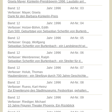
Gisela Mayer, Künkelin-Preisträgerin 1996. Laudatio anl...
Band:
12
Jahr:
1996
Art-Nr.:
03
Verfasser: Mayer, Gisela
Dank für den Barbara-Künkelin-Preis
Band:
12
Jahr:
1996
Art-Nr.:
04
Verfasser: Holzer-Böhm, Edith
Zum 500. Geburtstag von Sebastian Schertlin von Burtenb...
Band:
12
Jahr:
1996
Art-Nr.:
05
Verfasser: Grupp, Wolfgang
Sebastian Schertlin von Burtenbach - ein Landsknecht wi...
Band:
12
Jahr:
1996
Art-Nr.:
06
Verfasser: Weinbrenner, Ralph
Sebastian Schertlin von Burtenbach - ein Streiter für d...
Band:
12
Jahr:
1996
Art-Nr.:
07
Verfasser: Holub, Thomas
Haubersbronn - ein Streifzug durch 700 Jahre Geschichte...
Band:
12
Jahr:
1996
Art-Nr.:
08
Verfasser: Ruess, Karl-Heinz
Zur Erweiterung des Stadtmuseums. Festvortrag, gehalten...
Band:
12
Jahr:
1996
Art-Nr.:
09
Verfasser: Riediger, Michael
10 Jahre Figuren Theater Phoenix. Ein Rückblick