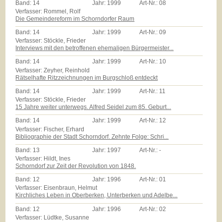
Band:
14
Jahr:
1999
Art-Nr.:
08
Verfasser: Rommel, Rolf
Die Gemeindereform im Schorndorfer Raum
Band:
14
Jahr:
1999
Art-Nr.:
09
Verfasser: Stöckle, Frieder
Interviews mit den betroffenen ehemaligen Bürgermeister...
Band:
14
Jahr:
1999
Art-Nr.:
10
Verfasser: Zeyher, Reinhold
Rätselhafte Ritzzeichnungen im Burgschloß entdeckt
Band:
14
Jahr:
1999
Art-Nr.:
11
Verfasser: Stöckle, Frieder
15 Jahre weiter unterwegs. Alfred Seidel zum 85. Geburt...
Band:
14
Jahr:
1999
Art-Nr.:
12
Verfasser: Fischer, Erhard
Bibliographie der Stadt Schorndorf. Zehnte Folge: Schri...
Band:
13
Jahr:
1997
Art-Nr.:
-
Verfasser: Hildt, Ines
Schorndorf zur Zeit der Revolution von 1848.
Band:
12
Jahr:
1996
Art-Nr.:
01
Verfasser: Eisenbraun, Helmut
Kirchliches Leben in Oberberken, Unterberken und Adelbe...
Band:
12
Jahr:
1996
Art-Nr.:
02
Verfasser: Lüdtke, Susanne