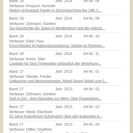
Band:
28
Jahr:
2014
Art-Nr.:
08
Verfasser: Anspach, Kenneth
History of Anspach Family in Schorndorf from the 19th C...
Band:
28
Jahr:
2014
Art-Nr.:
09
Verfasser: Zollmann, Günther
Zur Geschichte der Juden in Württemberg und der jüdisch...
Band:
28
Jahr:
2014
Art-Nr.:
10
Verfasser: Erker, Paul
Ernst Heinkel im Nationalsozialismus. Vortrag im Rahmen...
Band:
28
Jahr:
2014
Art-Nr.:
11
Verfasser: Krebs, Silke
Laudatio für Sina Trinkwalder anlässlich der Verleihung...
Band:
27
Jahr:
2013
Art-Nr.:
01
Verfasser: Stöckle, Frieder
Gottsucher und Menschenmaler: Alfred Georg Seidel zum 1...
Band:
27
Jahr:
2013
Art-Nr.:
02
Verfasser: Zollmann, Günther
Gott zu Ehr - dem Nächsten zur Wehr. Über Feuerwehre...
Band:
27
Jahr:
2013
Art-Nr.:
03
Verfasser: Abele, Eberhard
25 Jahre Kulturforum Schorndorf. Über den kulturellen A...
Band:
27
Jahr:
2013
Art-Nr.:
04
Verfasser: Dittler, Siegfried