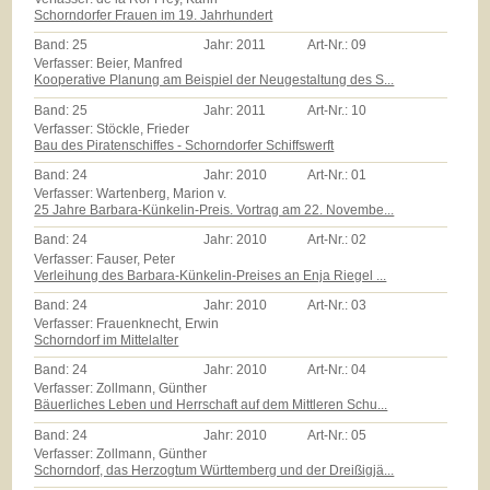
Schorndorfer Frauen im 19. Jahrhundert
Band:
25
Jahr:
2011
Art-Nr.:
09
Verfasser: Beier, Manfred
Kooperative Planung am Beispiel der Neugestaltung des S...
Band:
25
Jahr:
2011
Art-Nr.:
10
Verfasser: Stöckle, Frieder
Bau des Piratenschiffes - Schorndorfer Schiffswerft
Band:
24
Jahr:
2010
Art-Nr.:
01
Verfasser: Wartenberg, Marion v.
25 Jahre Barbara-Künkelin-Preis. Vortrag am 22. Novembe...
Band:
24
Jahr:
2010
Art-Nr.:
02
Verfasser: Fauser, Peter
Verleihung des Barbara-Künkelin-Preises an Enja Riegel ...
Band:
24
Jahr:
2010
Art-Nr.:
03
Verfasser: Frauenknecht, Erwin
Schorndorf im Mittelalter
Band:
24
Jahr:
2010
Art-Nr.:
04
Verfasser: Zollmann, Günther
Bäuerliches Leben und Herrschaft auf dem Mittleren Schu...
Band:
24
Jahr:
2010
Art-Nr.:
05
Verfasser: Zollmann, Günther
Schorndorf, das Herzogtum Württemberg und der Dreißigjä...