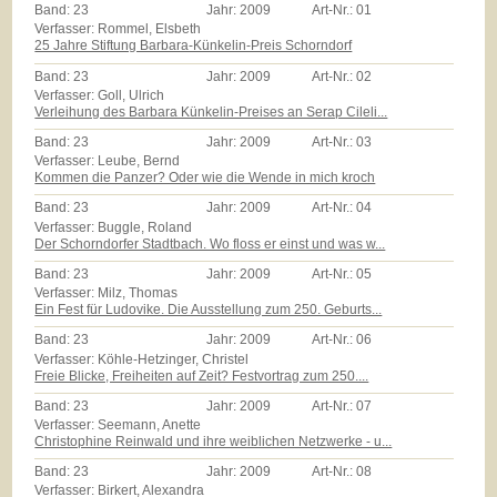
Band:
23
Jahr:
2009
Art-Nr.:
01
Verfasser: Rommel, Elsbeth
25 Jahre Stiftung Barbara-Künkelin-Preis Schorndorf
Band:
23
Jahr:
2009
Art-Nr.:
02
Verfasser: Goll, Ulrich
Verleihung des Barbara Künkelin-Preises an Serap Cileli...
Band:
23
Jahr:
2009
Art-Nr.:
03
Verfasser: Leube, Bernd
Kommen die Panzer? Oder wie die Wende in mich kroch
Band:
23
Jahr:
2009
Art-Nr.:
04
Verfasser: Buggle, Roland
Der Schorndorfer Stadtbach. Wo floss er einst und was w...
Band:
23
Jahr:
2009
Art-Nr.:
05
Verfasser: Milz, Thomas
Ein Fest für Ludovike. Die Ausstellung zum 250. Geburts...
Band:
23
Jahr:
2009
Art-Nr.:
06
Verfasser: Köhle-Hetzinger, Christel
Freie Blicke, Freiheiten auf Zeit? Festvortrag zum 250....
Band:
23
Jahr:
2009
Art-Nr.:
07
Verfasser: Seemann, Anette
Christophine Reinwald und ihre weiblichen Netzwerke - u...
Band:
23
Jahr:
2009
Art-Nr.:
08
Verfasser: Birkert, Alexandra