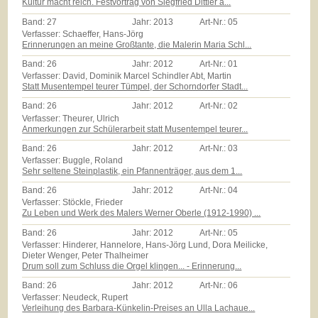
Kultur macht reich. Festvortrag von Siegfried Dittler a...
Band:
27
Jahr:
2013
Art-Nr.:
05
Verfasser: Schaeffer, Hans-Jörg
Erinnerungen an meine Großtante, die Malerin Maria Schl...
Band:
26
Jahr:
2012
Art-Nr.:
01
Verfasser: David, Dominik Marcel Schindler Abt, Martin
Statt Musentempel teurer Tümpel, der Schorndorfer Stadt...
Band:
26
Jahr:
2012
Art-Nr.:
02
Verfasser: Theurer, Ulrich
Anmerkungen zur Schülerarbeit statt Musentempel teurer...
Band:
26
Jahr:
2012
Art-Nr.:
03
Verfasser: Buggle, Roland
Sehr seltene Steinplastik, ein Pfannenträger, aus dem 1...
Band:
26
Jahr:
2012
Art-Nr.:
04
Verfasser: Stöckle, Frieder
Zu Leben und Werk des Malers Werner Oberle (1912-1990) ...
Band:
26
Jahr:
2012
Art-Nr.:
05
Verfasser: Hinderer, Hannelore, Hans-Jörg Lund, Dora Meilicke,
Dieter Wenger, Peter Thalheimer
Drum soll zum Schluss die Orgel klingen... - Erinnerung...
Band:
26
Jahr:
2012
Art-Nr.:
06
Verfasser: Neudeck, Rupert
Verleihung des Barbara-Künkelin-Preises an Ulla Lachaue...