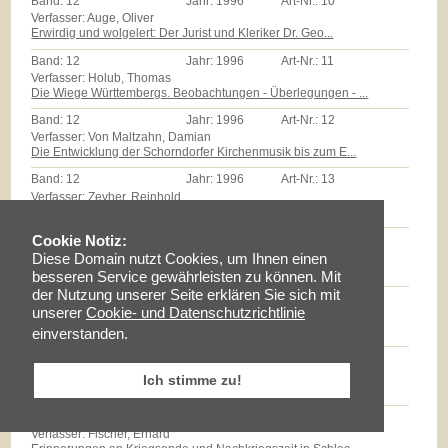
Band:
12
Jahr:
1996
Art-Nr.:
10
Verfasser: Auge, Oliver
Erwirdig und wolgelert: Der Jurist und Kleriker Dr. Geo...
Band:
12
Jahr:
1996
Art-Nr.:
11
Verfasser: Holub, Thomas
Die Wiege Württembergs. Beobachtungen - Überlegungen - ...
Band:
12
Jahr:
1996
Art-Nr.:
12
Verfasser: Von Maltzahn, Damian
Die Entwicklung der Schorndorfer Kirchenmusik bis zum E...
Band:
12
Jahr:
1996
Art-Nr.:
13
Verfasser: Zeyher, Reinhold
Der Edel Gestreng Herr Burkhardt Stickhel: Zum Epitaph ...
Band:
12
Jahr:
1996
Art-Nr.:
14
Cookie Notiz:
Verfasser: Zollmann, Günther
Diese Domain nutzt Cookies, um Ihnen einen
Massenarmut und landwirtschaftliche Reformen auf dem Sc...
besseren Service gewährleisten zu können. Mit
der Nutzung unserer Seite erklären Sie sich mit
Band:
12
Jahr:
1996
Art-Nr.:
15
unserer
Cookie- und Datenschutzrichtlinie
Verfasser: Milz, Thomas
Götz E.Hübner - ein experimenteller Geschichtspraktiker...
einverstanden.
Band:
12
Jahr:
1996
Art-Nr.:
16
Verfasser: Braun, Lise
Ich stimme zu!
Maria Schloz
Band:
12
Jahr:
1996
Art-Nr.:
17
Verfasser: Fischer, Erhard