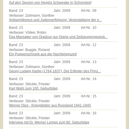
Auf den Spuren von Hegels Schwester in Schorndorf
Band:
23
Jahr:
2009
Art-Nr.:
09
Verfasser: Zollmann, Günther
Antisemitismus und Judenverfolgung. Veranstaltung der e...
Band:
23
Jahr:
2009
Art-Nr.:
10
Verfasser: Völker, Robin
Das Massaker von Oradour-sur-Glane und Zeitzeugengesprä...
Band:
23
Jahr:
2009
Art-Nr.:
12
Verfasser: Buggle, Roland
Ein Puppenschrank aus der Nachkriegszeit
Band:
23
Jahr:
2009
Art-Nr.:
13
Verfasser: Zollmann, Günther
Georg Ludwig Hartig (1764-1837). Der Erfinder des Prinz...
Band:
23
Jahr:
2009
Art-Nr.:
14
Verfasser: Stöckle, Frieder
Karl Wahl zum 100. Geburtstag
Band:
23
Jahr:
2009
Art-Nr.:
15
Verfasser: Stöckle, Frieder
Werner Diez - Kriegsbilder aus Russland 1941-1945
Band:
23
Jahr:
2009
Art-Nr.:
16
Verfasser: Stöckle, Frieder
Interview mit Dr. Werner Lempp zum 80. Geburtstag