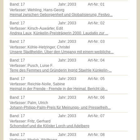
Band:
17
Jahr:
2003
Art-Nr.:
01
Verfasser: Wehling, Hans-Georg
Heimat zwischen Geborgenheit und Globalisierung. Festvo...
Band:
17
Jahr:
2003
Art-Nr.:
02
Verfasser: Kirsch-Auwärter, Edit
Andrea Laux, Künkelin-Preisträgerin 2000. Laudatio zur ...
Band:
17
Jahr:
2003
Art-Nr.:
03
Verfasser: Köhle-Hetzinger, Christel
Unsere Stadtheldin. Über den Umgang mit einem weibliche...
Band:
17
Jahr:
2003
Art-Nr.:
04
Verfasser: Pusch, Luise F.
Terre des Femmes und Gründerin Ingrid Staehle Künkelin-...
Band:
17
Jahr:
2003
Art-Nr.:
05
Verfasser: Reichle-Nolle, Sabine
Heimat in der Frende - Fremde in der Heimat. Bericht üb...
Band:
17
Jahr:
2003
Art-Nr.:
06
Verfasser: Palm, Ulrich
Johann-Philipp-Palm-Preis für Meinungs- und Pressefreih...
Band:
17
Jahr:
2003
Art-Nr.:
07
Verfasser: Fritz, Gerhard
Schorndorf und die Klöster Lorch und Adelberg
Band:
17
Jahr:
2003
Art-Nr.:
08
Verfasser: Morlok, Wolfgang