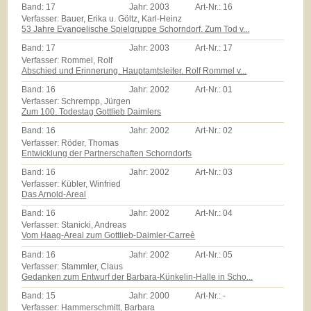
Band:
17
Jahr:
2003
Art-Nr.:
16
Verfasser: Bauer, Erika u. Göltz, Karl-Heinz
53 Jahre Evangelische Spielgruppe Schorndorf. Zum Tod v...
Band:
17
Jahr:
2003
Art-Nr.:
17
Verfasser: Rommel, Rolf
Abschied und Erinnerung. Hauptamtsleiter. Rolf Rommel v...
Band:
16
Jahr:
2002
Art-Nr.:
01
Verfasser: Schrempp, Jürgen
Zum 100. Todestag Gottlieb Daimlers
Band:
16
Jahr:
2002
Art-Nr.:
02
Verfasser: Röder, Thomas
Entwicklung der Partnerschaften Schorndorfs
Band:
16
Jahr:
2002
Art-Nr.:
03
Verfasser: Kübler, Winfried
Das Arnold-Areal
Band:
16
Jahr:
2002
Art-Nr.:
04
Verfasser: Stanicki, Andreas
Vom Haag-Areal zum Gottlieb-Daimler-Carreè
Band:
16
Jahr:
2002
Art-Nr.:
05
Verfasser: Stammler, Claus
Gedanken zum Entwurf der Barbara-Künkelin-Halle in Scho...
Band:
15
Jahr:
2000
Art-Nr.:
-
Verfasser: Hammerschmitt, Barbara