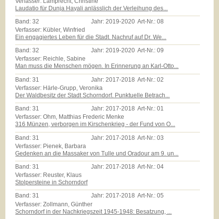
Verfasser: Lamprecht, Christine
Laudatio für Dunja Hayali anlässlich der Verleihung des...
Band:
32
Jahr:
2019-2020
Art-Nr.:
08
Verfasser: Kübler, Winfried
Ein engagiertes Leben für die Stadt. Nachruf auf Dr. We...
Band:
32
Jahr:
2019-2020
Art-Nr.:
09
Verfasser: Reichle, Sabine
Man muss die Menschen mögen. In Erinnerung an Karl-Otto...
Band:
31
Jahr:
2017-2018
Art-Nr.:
02
Verfasser: Härle-Grupp, Veronika
Der Waldbesitz der Stadt Schorndorf. Punktuelle Betrach...
Band:
31
Jahr:
2017-2018
Art-Nr.:
01
Verfasser: Ohm, Matthias Frederic Menke
316 Münzen, verborgen im Kirschenkrieg - der Fund von O...
Band:
31
Jahr:
2017-2018
Art-Nr.:
03
Verfasser: Pienek, Barbara
Gedenken an die Massaker von Tulle und Oradour am 9. un...
Band:
31
Jahr:
2017-2018
Art-Nr.:
04
Verfasser: Reuster, Klaus
Stolpersteine in Schorndorf
Band:
31
Jahr:
2017-2018
Art-Nr.:
05
Verfasser: Zollmann, Günther
Schorndorf in der Nachkriegszeit 1945-1948: Besatzung, ...