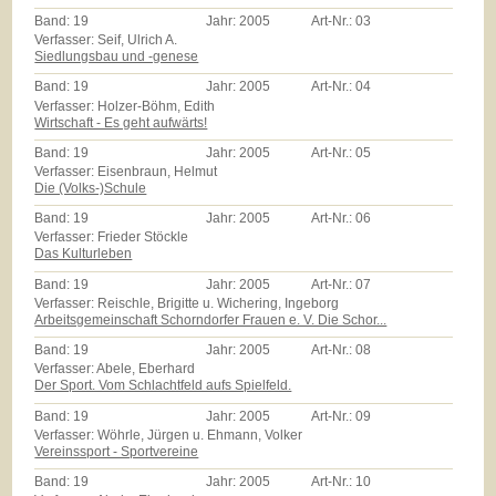
Band:
19
Jahr:
2005
Art-Nr.:
03
Verfasser: Seif, Ulrich A.
Siedlungsbau und -genese
Band:
19
Jahr:
2005
Art-Nr.:
04
Verfasser: Holzer-Böhm, Edith
Wirtschaft - Es geht aufwärts!
Band:
19
Jahr:
2005
Art-Nr.:
05
Verfasser: Eisenbraun, Helmut
Die (Volks-)Schule
Band:
19
Jahr:
2005
Art-Nr.:
06
Verfasser: Frieder Stöckle
Das Kulturleben
Band:
19
Jahr:
2005
Art-Nr.:
07
Verfasser: Reischle, Brigitte u. Wichering, Ingeborg
Arbeitsgemeinschaft Schorndorfer Frauen e. V. Die Schor...
Band:
19
Jahr:
2005
Art-Nr.:
08
Verfasser: Abele, Eberhard
Der Sport. Vom Schlachtfeld aufs Spielfeld.
Band:
19
Jahr:
2005
Art-Nr.:
09
Verfasser: Wöhrle, Jürgen u. Ehmann, Volker
Vereinssport - Sportvereine
Band:
19
Jahr:
2005
Art-Nr.:
10