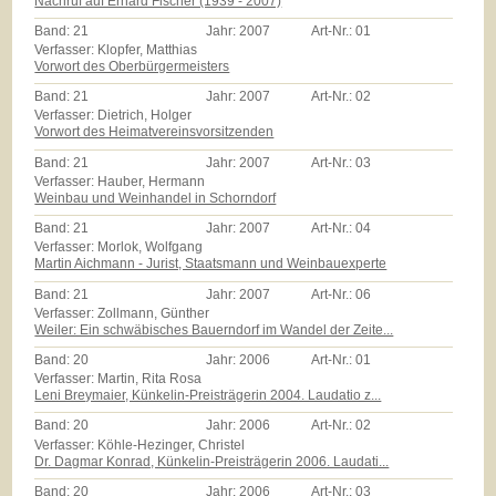
Nachruf auf Erhard Fischer (1939 - 2007)
Band:
21
Jahr:
2007
Art-Nr.:
01
Verfasser: Klopfer, Matthias
Vorwort des Oberbürgermeisters
Band:
21
Jahr:
2007
Art-Nr.:
02
Verfasser: Dietrich, Holger
Vorwort des Heimatvereinsvorsitzenden
Band:
21
Jahr:
2007
Art-Nr.:
03
Verfasser: Hauber, Hermann
Weinbau und Weinhandel in Schorndorf
Band:
21
Jahr:
2007
Art-Nr.:
04
Verfasser: Morlok, Wolfgang
Martin Aichmann - Jurist, Staatsmann und Weinbauexperte
Band:
21
Jahr:
2007
Art-Nr.:
06
Verfasser: Zollmann, Günther
Weiler: Ein schwäbisches Bauerndorf im Wandel der Zeite...
Band:
20
Jahr:
2006
Art-Nr.:
01
Verfasser: Martin, Rita Rosa
Leni Breymaier, Künkelin-Preisträgerin 2004. Laudatio z...
Band:
20
Jahr:
2006
Art-Nr.:
02
Verfasser: Köhle-Hezinger, Christel
Dr. Dagmar Konrad, Künkelin-Preisträgerin 2006. Laudati...
Band:
20
Jahr:
2006
Art-Nr.:
03