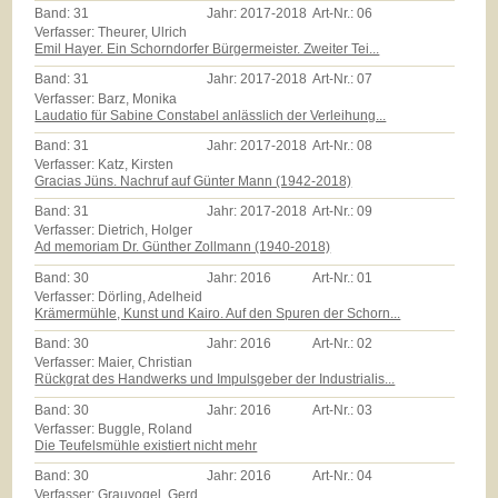
Band:
31
Jahr:
2017-2018
Art-Nr.:
06
Verfasser: Theurer, Ulrich
Emil Hayer. Ein Schorndorfer Bürgermeister. Zweiter Tei...
Band:
31
Jahr:
2017-2018
Art-Nr.:
07
Verfasser: Barz, Monika
Laudatio für Sabine Constabel anlässlich der Verleihung...
Band:
31
Jahr:
2017-2018
Art-Nr.:
08
Verfasser: Katz, Kirsten
Gracias Jüns. Nachruf auf Günter Mann (1942-2018)
Band:
31
Jahr:
2017-2018
Art-Nr.:
09
Verfasser: Dietrich, Holger
Ad memoriam Dr. Günther Zollmann (1940-2018)
Band:
30
Jahr:
2016
Art-Nr.:
01
Verfasser: Dörling, Adelheid
Krämermühle, Kunst und Kairo. Auf den Spuren der Schorn...
Band:
30
Jahr:
2016
Art-Nr.:
02
Verfasser: Maier, Christian
Rückgrat des Handwerks und Impulsgeber der Industrialis...
Band:
30
Jahr:
2016
Art-Nr.:
03
Verfasser: Buggle, Roland
Die Teufelsmühle existiert nicht mehr
Band:
30
Jahr:
2016
Art-Nr.:
04
Verfasser: Grauvogel, Gerd