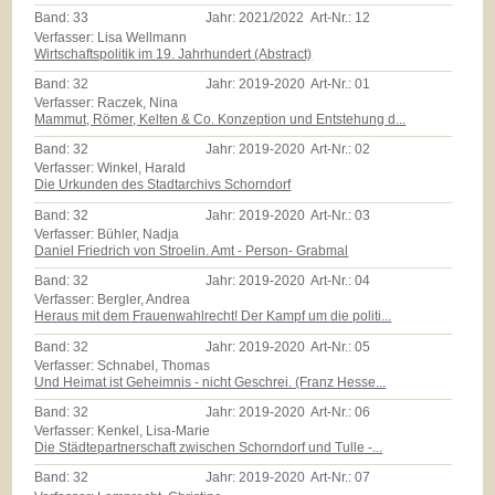
Band:
33
Jahr:
2021/2022
Art-Nr.:
12
Verfasser: Lisa Wellmann
Wirtschaftspolitik im 19. Jahrhundert (Abstract)
Band:
32
Jahr:
2019-2020
Art-Nr.:
01
Verfasser: Raczek, Nina
Mammut, Römer, Kelten & Co. Konzeption und Entstehung d...
Band:
32
Jahr:
2019-2020
Art-Nr.:
02
Verfasser: Winkel, Harald
Die Urkunden des Stadtarchivs Schorndorf
Band:
32
Jahr:
2019-2020
Art-Nr.:
03
Verfasser: Bühler, Nadja
Daniel Friedrich von Stroelin. Amt - Person- Grabmal
Band:
32
Jahr:
2019-2020
Art-Nr.:
04
Verfasser: Bergler, Andrea
Heraus mit dem Frauenwahlrecht! Der Kampf um die politi...
Band:
32
Jahr:
2019-2020
Art-Nr.:
05
Verfasser: Schnabel, Thomas
Und Heimat ist Geheimnis - nicht Geschrei. (Franz Hesse...
Band:
32
Jahr:
2019-2020
Art-Nr.:
06
Verfasser: Kenkel, Lisa-Marie
Die Städtepartnerschaft zwischen Schorndorf und Tulle -...
Band:
32
Jahr:
2019-2020
Art-Nr.:
07